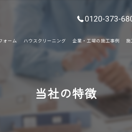
0120-373-68
フォーム
ハウスクリーニング
企業・工場の施工事例
施
水回り
内装
当社の特徴
外装
ぷちリフォーム
外構・エクステリア
害虫害獣駆除