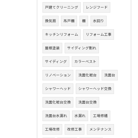
戸建てクリーニング
レンジフード
換気扇
吊戸棚
棚
水回り
キッチンリフォーム
リフォーム工事
屋根塗装
サイディング割れ
サイディング
カラーベスト
リノベーション
洗面化粧台
洗面台
シャワーヘッド
シャワーヘッド交換
洗面化粧台交換
洗面台交換
洗面台水漏れ
水漏れ
工場修繕
工場改修
改修工事
メンテナンス