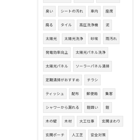
臭い
シートの汚れ
車内
座席
腐る
タイル
高圧洗浄機
泥
太陽光
太陽光洗浄
砂埃
雨汚れ
発電効率向上
太陽光パネル洗浄
太陽光パネル
ソーラーパネル清掃
定期清掃がおすすめ
チラシ
ティッシュ
配布
郵便局
集客
シャワーから漏れる
鎧囲い
鎧
木の壁
木材
大工仕事
玄関まわり
玄関ポーチ
人工芝
安全対策