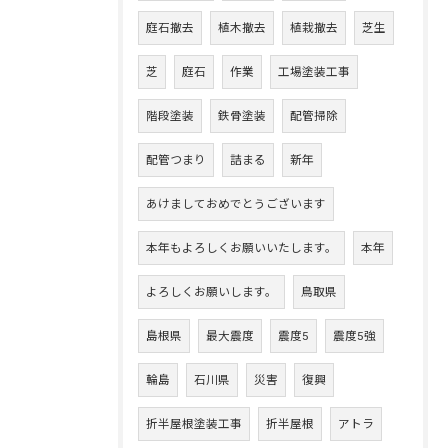
庭石撤去
植木撤去
植栽撤去
芝生
芝
庭石
作業
工場塗装工事
階段塗装
鉄骨塗装
配管掃除
配管つまり
詰まる
新年
あけましておめでとうございます
本年もよろしくお願いいたします。
本年
よろしくお願いします。
鳥取県
島根県
最大震度
震度5
震度5強
輪島
石川県
災害
復興
折半屋根塗装工事
折半屋根
アトラ