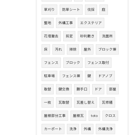
草刈り
防草シート
伐採
庭
整地
外構工事
エクステリア
花壇撤去
剪定
砂利敷き
洗面所
床
汚れ
掃除
屋外
ブロック塀
フェンス
ブロック
フェンス取付
駐車場
フェンス塀
鍵
ドアノブ
取替
鍵交換
勝手口
ドア
部屋
一枚
瓦取替
瓦差し替え
瓦修繕
屋根部分工事
屋根瓦
toto
クロス
カーポート
洗浄
外構
外構洗浄