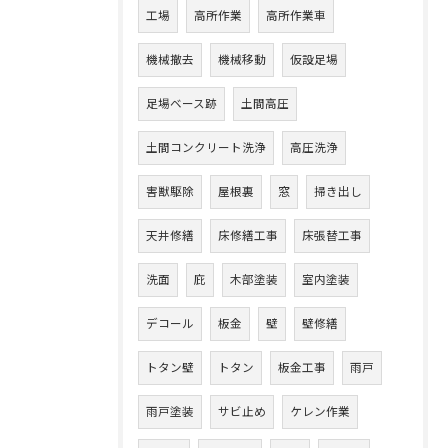
工場
高所作業
高所作業車
機械撤去
機械移動
仮設足場
足場ベース跡
土間高圧
土間コンクリート洗浄
高圧洗浄
害獣駆除
屋根裏
窓
掃き出し
天井修繕
床修繕工事
床張替工事
洗面
庇
木部塗装
室内塗装
デコール
板金
壁
壁修繕
トタン壁
トタン
板金工事
雨戸
雨戸塗装
サビ止め
ケレン作業