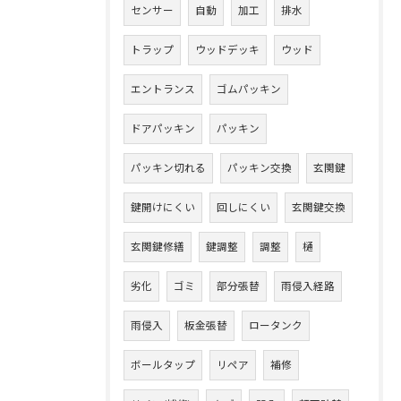
センサー
自動
加工
排水
トラップ
ウッドデッキ
ウッド
エントランス
ゴムパッキン
ドアパッキン
パッキン
パッキン切れる
パッキン交換
玄関鍵
鍵開けにくい
回しにくい
玄関鍵交換
玄関鍵修繕
鍵調整
調整
樋
劣化
ゴミ
部分張替
雨侵入経路
雨侵入
板金張替
ロータンク
ボールタップ
リペア
補修