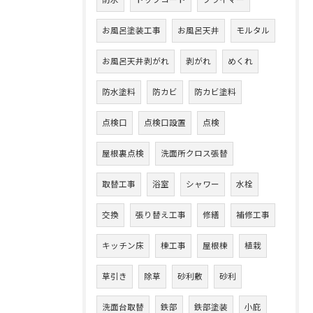
防水
トップコート
プライマー
お風呂塗装工事
お風呂天井
モルタル
お風呂天井剥がれ
剥がれ
めくれ
防水塗料
防カビ
防カビ塗料
点検口
点検口設置
点検
屋根裏点検
洗面所クロス張替
取替工事
浴室
シャワー
水栓
交換
張り替え工事
修繕
補修工事
キッチン床
棟工事
屋根棟
植栽
草引き
除草
砂利敷
砂利
洗面台取替
鉄部
鉄部塗装
小庇