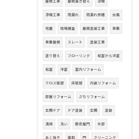
屋根工事
屋根葺き替え
漆喰
漆喰工事
雨漏れ
雨漏れ修繕
台風
地震
現場調査
屋根塗装工事
車庫
車庫屋根
スレート
塗装工事
塗り替え
フローリング
和室から洋室
和室
洋室
室内リフォーム
クロス張替
床張替
内装リフォーム
部屋リフォーム
ぷちリフォーム
玄関ドア
ドア塗装
玄関
塗装
清掃
洗い
数奇屋門
木部
あく抜き
薬剤
門
クリーニング