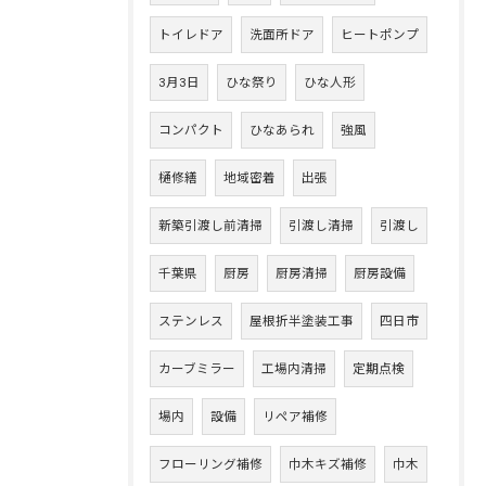
トイレドア
洗面所ドア
ヒートポンプ
3月3日
ひな祭り
ひな人形
コンパクト
ひなあられ
強風
樋修繕
地域密着
出張
新築引渡し前清掃
引渡し清掃
引渡し
千葉県
厨房
厨房清掃
厨房設備
ステンレス
屋根折半塗装工事
四日市
カーブミラー
工場内清掃
定期点検
場内
設備
リペア補修
フローリング補修
巾木キズ補修
巾木