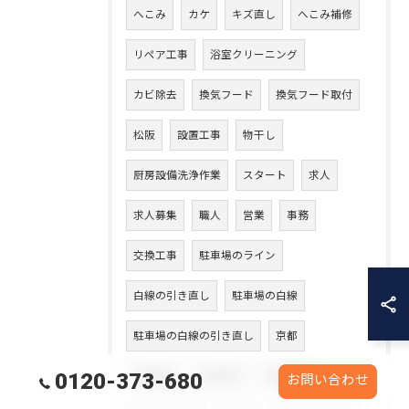
へこみ
カケ
キズ直し
へこみ補修
リペア工事
浴室クリーニング
カビ除去
換気フード
換気フード取付
松阪
設置工事
物干し
厨房設備洗浄作業
スタート
求人
求人募集
職人
営業
事務
交換工事
駐車場のライン
白線の引き直し
駐車場の白線
駐車場の白線の引き直し
京都
0120-373-680
京都御所
作業現場
剥離清掃
お問い合わせ