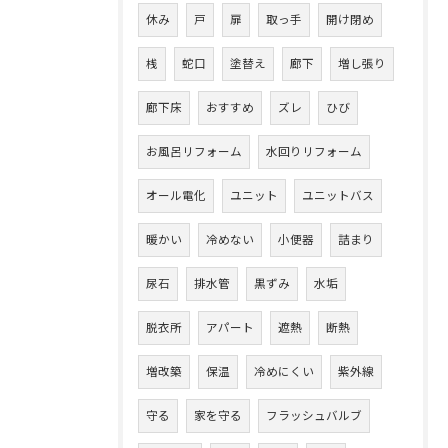
休み
戸
扉
取っ手
開け閉め
桟
蛇口
塗替え
廊下
増し張り
廊下床
おすすめ
ズレ
ひび
お風呂リフォーム
水回りリフォーム
オール電化
ユニット
ユニットバス
暖かい
冷めない
小便器
詰まり
尿石
排水管
黒ずみ
水垢
脱衣所
アパート
遮熱
断熱
増改築
保温
冷めにくい
紫外線
守る
家を守る
フラッシュバルブ