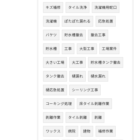
キズ補修
タイル洗浄
洗濯機用蛇口
洗濯機
ぽたぽた漏れる
応急処置
バケツ
貯水槽撤去
撤去工事
貯水槽
工事
大型工事
工場案件
大きい工場
大工事
貯水槽タンク撤去
タンク撤去
樋漏れ
樋水漏れ
樋応急処置
シーリング工事
コーキング処理
床タイル剥離作業
剥離作業
タイル剥離
剥離
ワックス
病院
建物
補修作業