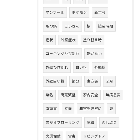
マンホール
ポケモン
新年会
もつ鍋
こいさん
鍋
塗装時期
症状
外壁症状
塗り替え時
コーキングひび割れ
艶がない
外壁ひび割れ
白い粉
外壁粉
外壁白い粉
節分
恵方巻
２月
桑名
商売繁盛
家内安全
無病息災
南南東
立春
和室を洋室に
畳
畳からフローリング
凍結
久しぶり
火災保険
雪害
リビングドア