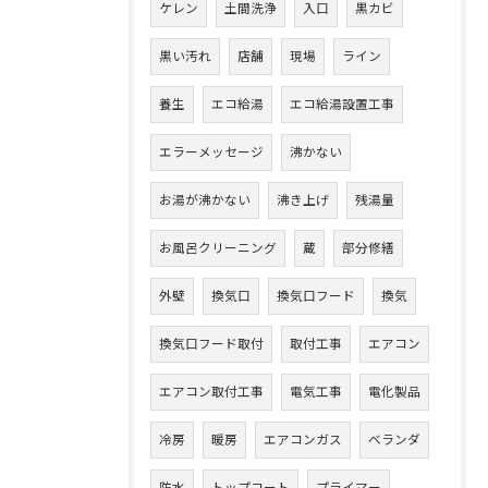
ケレン
土間洗浄
入口
黒カビ
黒い汚れ
店舗
現場
ライン
養生
エコ給湯
エコ給湯設置工事
エラーメッセージ
沸かない
お湯が沸かない
沸き上げ
残湯量
お風呂クリーニング
蔵
部分修繕
外壁
換気口
換気口フード
換気
換気口フード取付
取付工事
エアコン
エアコン取付工事
電気工事
電化製品
冷房
暖房
エアコンガス
ベランダ