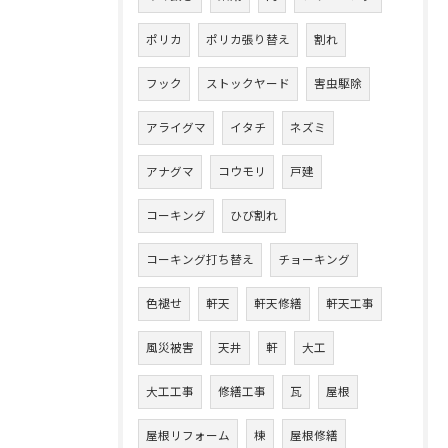
ポリカ
ポリカ張り替え
割れ
フック
ストックヤード
害虫駆除
アライグマ
イタチ
ネズミ
アナグマ
コウモリ
戸建
コーキング
ひび割れ
コーキング打ち替え
チョーキング
色褪せ
軒天
軒天修繕
軒天工事
風災被害
天井
軒
大工
大工工事
修繕工事
瓦
屋根
屋根リフォーム
棟
屋根修繕