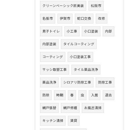
クリーンベーシック匠美装
松阪市
名張市
伊賀市
蛇口交換
改修
男子トイレ
小工事
小口塗装
内部
内部塗装
タイルコーティング
コーティング
小口塗装工事
サッシ取替工事
タイル薬品洗浄
薬品洗浄
シロアリ防除工事
防除工事
防除
時期
春
虫
入居
退去
網戸張替
網戸修繕
お風呂清掃
キッチン清掃
賃貸