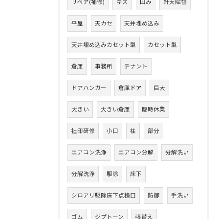
リペア(補修)
キズ
凹み
軒天貼替
平屋
天カセ
天井埋め込み
天井埋め込みカセット型
カセット型
倉庫
事務所
テナント
ドアハンガー
倉庫ドア
巨大
大きい
大きい倉庫
臨時休業
社印研修
小口
柱
部分
エアコン洗浄
エアコン分解
分解洗い
分解洗浄
駆除
床下
シロアリ駆除床下点検口
防御
手洗い
ゴム
ジプトーン
張替え