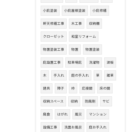
小庇塗装
小庇屋根塗装
小庇修繕
軒天修繕工事
木工事
収納棚
クローゼット
和室リフォーム
物置塗装工事
物置
物置塗装
庇設置工事
駐車場庇
洗濯物
波板
木
手入れ
庭の手入れ
草
雑草
建具
障子
枠
応接間
床の間
収納スペース
収納
防腐剤
サビ
腐食
はがれ
風災
マンション
設備工事
洗面お風呂
庭お手入れ