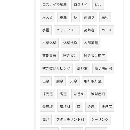
ロスナイ換気扇
ロスナイ
ビル
冷える
電源
冬
雨漏り
腐朽
手摺
バリアフリー
高齢者
ホース
木部外壁
外壁洗浄
木部薬剤
薬剤塗布
吹き抜け
吹き抜け廊下
吹き抜けリビング
高い窓
高い場所窓
出窓
腰窓
天窓
明り取り窓
採光窓
高窓
貼替え
波型屋根
金属板
屋根材
雨
金属
排煙窓
高さ
アタッチメント材
シーリング