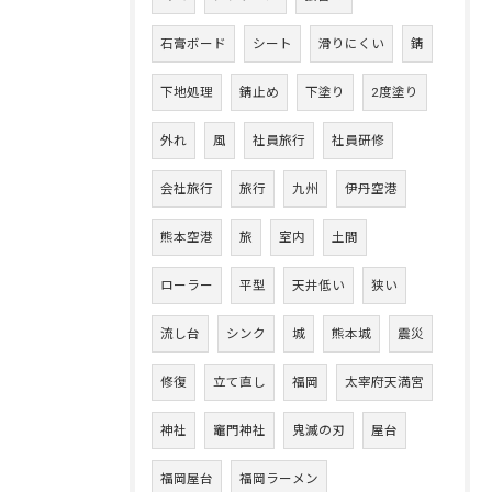
石膏ボード
シート
滑りにくい
錆
下地処理
錆止め
下塗り
2度塗り
外れ
風
社員旅行
社員研修
会社旅行
旅行
九州
伊丹空港
熊本空港
旅
室内
土間
ローラー
平型
天井低い
狭い
流し台
シンク
城
熊本城
震災
修復
立て直し
福岡
太宰府天満宮
神社
竈門神社
鬼滅の刃
屋台
福岡屋台
福岡ラーメン