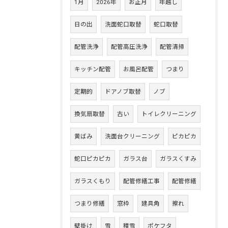
1月
2026年
お正月
年越し
日の出
洗面蛇口取替
蛇口取替
配管洗浄
配管高圧洗浄
配管清掃
キッチン配管
お風呂配管
つまり
定期的
ドアノブ取替
ノブ
換気扇取替
古い
トイレクリーニング
黄ばみ
洗面台クリーニング
ピカピカ
蛇口ピカピカ
ガラス台
ガラスくすみ
ガラスくもり
配管修繕工事
配管修繕
つまり修繕
窓枠
建具角
擦れ
壁掛け
雪
積雪
ポケフタ