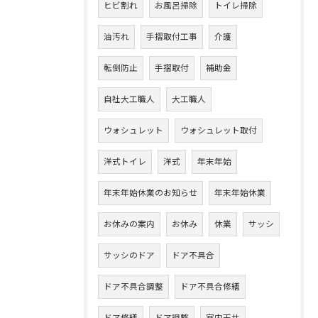
ヒビ割れ
お風呂掃除
トイレ掃除
油汚れ
手摺取付工事
介護
転倒防止
手摺取付
補助金
自社大工職人
大工職人
ウォシュレット
ウォシュレット取付
洋式トイレ
洋式
年末年始
年末年始休業のお知らせ
年末年始休業
お休みの案内
お休み
休業
サッシ
サッシのドア
ドア不具合
ドア不具合調整
ドア不具合修繕