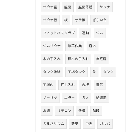
サウナ室
座面
座面修繕
サウナ
サウナ板
板
ザラ板
ざらいた
フィットネスクラブ
運動
ジム
ジムサウナ
除草作業
庭木
木の手入れ
植木の手入れ
自宅庭
タンク塗装
工場タンク
鉄
タンク
工場内
押し入れ
合板
湿気
ノーリツ
エラー
ガス
給湯器
お湯
リモコン
鉄骨
階段
ガルバリウム
新築
中古
ガルバ