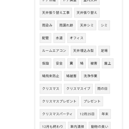
ドア修繕
ドア調整
室内天井
天井張り替え工事
天井張り替え
雨染み
雨漏れ跡
天井シミ
シミ
配管
水道
オフィス
ルームエアコン
天井埋込み型
足場
仮設
安全
糞
鳩
被害
屋上
鳩飛来防止
鳩被害
洗浄作業
クリスマス
クリスマスイブ
雨の日
クリスマスプレゼント
プレゼント
クリスマスパーティ
12月25日
年末
12月も終わり
車内清掃
動物の臭い