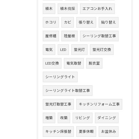
植木
植木伐採
エアコンお手入れ
ホコリ
カビ
張り替え
貼り替え
屋修繕
陸屋根
シーリング取替工事
電気
LED
蛍光灯
蛍光灯交換
LED交換
電気取替
脱衣室
シーリングライト
シーリングライト取替工事
蛍光灯取替工事
キッチンリフォーム工事
増築
改築
リビング
ダイニング
キッチン床張替
夏季休暇
お盆休み