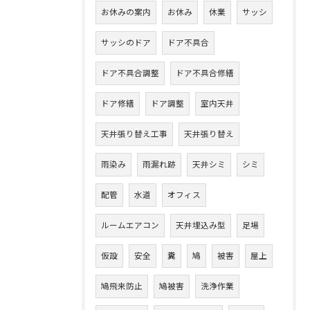
お休みの案内
お休み
休業
サッシ
サッシのドア
ドア不具合
ドア不具合調整
ドア不具合修繕
ドア修繕
ドア調整
室内天井
天井張り替え工事
天井張り替え
雨染み
雨漏れ跡
天井シミ
シミ
配管
水道
オフィス
ルームエアコン
天井埋込み型
足場
仮設
安全
糞
鳩
被害
屋上
鳩飛来防止
鳩被害
洗浄作業