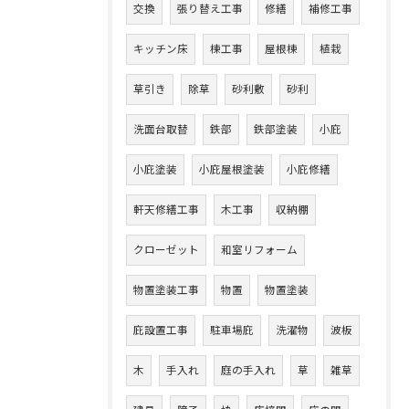
交換
張り替え工事
修繕
補修工事
キッチン床
棟工事
屋根棟
植栽
草引き
除草
砂利敷
砂利
洗面台取替
鉄部
鉄部塗装
小庇
小庇塗装
小庇屋根塗装
小庇修繕
軒天修繕工事
木工事
収納棚
クローゼット
和室リフォーム
物置塗装工事
物置
物置塗装
庇設置工事
駐車場庇
洗濯物
波板
木
手入れ
庭の手入れ
草
雑草