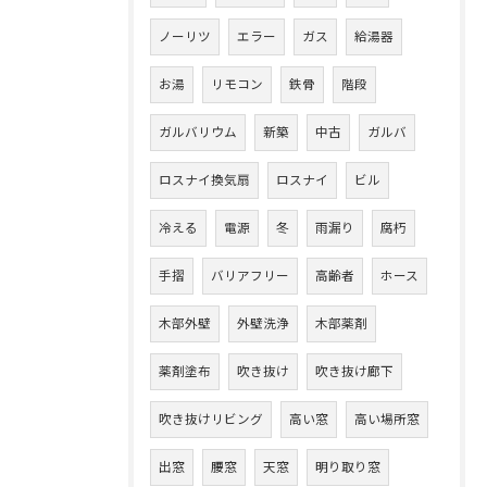
ノーリツ
エラー
ガス
給湯器
お湯
リモコン
鉄骨
階段
ガルバリウム
新築
中古
ガルバ
ロスナイ換気扇
ロスナイ
ビル
冷える
電源
冬
雨漏り
腐朽
手摺
バリアフリー
高齢者
ホース
木部外壁
外壁洗浄
木部薬剤
薬剤塗布
吹き抜け
吹き抜け廊下
吹き抜けリビング
高い窓
高い場所窓
出窓
腰窓
天窓
明り取り窓