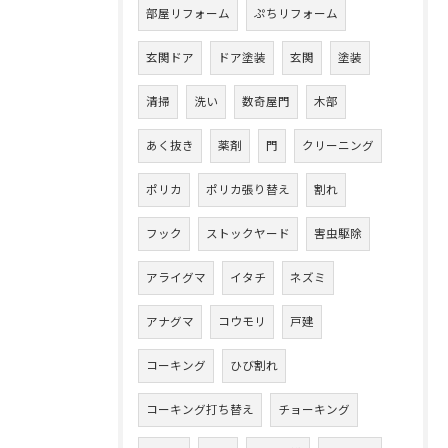
部屋リフォーム
ぷちリフォーム
玄関ドア
ドア塗装
玄関
塗装
清掃
洗い
数奇屋門
木部
あく抜き
薬剤
門
クリーニング
ポリカ
ポリカ張り替え
割れ
フック
ストックヤード
害虫駆除
アライグマ
イタチ
ネズミ
アナグマ
コウモリ
戸建
コーキング
ひび割れ
コーキング打ち替え
チョーキング