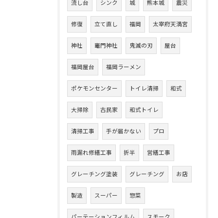
流し台
シンク
城
熊本城
震災
修復
立て直し
福岡
太宰府天満宮
神社
竈門神社
鬼滅の刃
屋台
福岡屋台
福岡ラーメン
ポケモンセンター
トイレ清掃
和式
大掃除
古民家
和式トイレ
清掃工事
手が届かない
プロ
雨漏れ修繕工事
折半
営繕工事
グレーチング塗装
グレーチング
お店
製造
スーパー
惣菜
パーテーションフィルム
スモーク