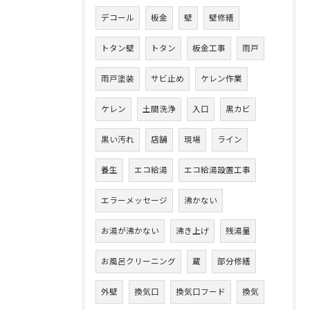
デコール
板金
壁
壁修繕
トタン壁
トタン
板金工事
雨戸
雨戸塗装
サビ止め
ケレン作業
ケレン
土間洗浄
入口
黒カビ
黒い汚れ
店舗
現場
ライン
養生
エコ給湯
エコ給湯設置工事
エラーメッセージ
沸かない
お湯が沸かない
沸き上げ
残湯量
お風呂クリーニング
蔵
部分修繕
外壁
換気口
換気口フード
換気