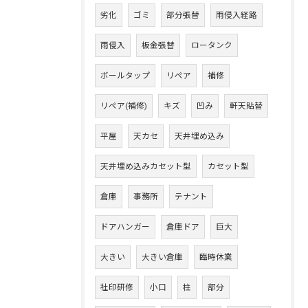
劣化
ゴミ
部分張替
雨侵入経路
雨侵入
板金張替
ロータンク
ボールタップ
リペア
補修
リペア(補修)
キズ
凹み
軒天貼替
平屋
天カセ
天井埋め込み
天井埋め込みカセット型
カセット型
倉庫
事務所
テナント
ドアハンガー
倉庫ドア
巨大
大きい
大きい倉庫
臨時休業
社印研修
小口
柱
部分