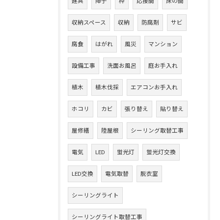
建具
障子
枠
応接間
床の間
収納スペース
収納
防腐剤
サビ
腐食
はがれ
風災
マンション
設備工事
洗面お風呂
庭お手入れ
植木
植木伐採
エアコンお手入れ
ホコリ
カビ
張り替え
貼り替え
屋修繕
陸屋根
シーリング取替工事
電気
LED
蛍光灯
蛍光灯交換
LED交換
電気取替
脱衣室
シーリングライト
シーリングライト取替工事