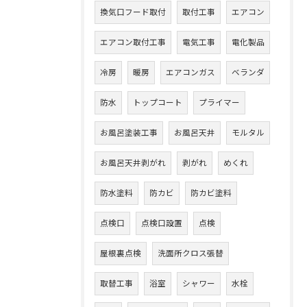
換気口フード取付
取付工事
エアコン
エアコン取付工事
電気工事
電化製品
冷房
暖房
エアコンガス
ベランダ
防水
トップコート
プライマー
お風呂塗装工事
お風呂天井
モルタル
お風呂天井剥がれ
剥がれ
めくれ
防水塗料
防カビ
防カビ塗料
点検口
点検口設置
点検
屋根裏点検
洗面所クロス張替
取替工事
浴室
シャワー
水栓