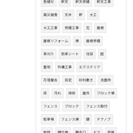
色褪せ
軒天
軒天修繕
軒天工事
風災被害
天井
軒
大工
大工工事
修繕工事
瓦
屋根
屋根リフォーム
棟
屋根修繕
草刈り
防草シート
伐採
庭
整地
外構工事
エクステリア
花壇撤去
剪定
砂利敷き
洗面所
床
汚れ
掃除
屋外
ブロック塀
フェンス
ブロック
フェンス取付
駐車場
フェンス塀
鍵
ドアノブ
取替
鍵交換
勝手口
ドア
部屋