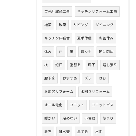
蛍光灯取替工事
キッチンリフォーム工事
増築
改築
リビング
ダイニング
キッチン床張替
夏季休暇
お盆休み
休み
戸
扉
取っ手
開け閉め
桟
蛇口
塗替え
廊下
増し張り
廊下床
おすすめ
ズレ
ひび
お風呂リフォーム
水回りリフォーム
オール電化
ユニット
ユニットバス
暖かい
冷めない
小便器
詰まり
尿石
排水管
黒ずみ
水垢