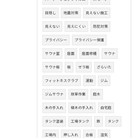
目隠し
地震対策
見えない施工
見えない
見えにくい
防犯対策
プライバシー
プライバシー保護
サウナ室
座面
座面修繕
サウナ
サウナ板
板
ザラ板
ざらいた
フィットネスクラブ
運動
ジム
ジムサウナ
除草作業
庭木
木の手入れ
植木の手入れ
自宅庭
タンク塗装
工場タンク
鉄
タンク
工場内
押し入れ
合板
湿気