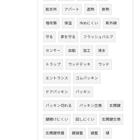
脱衣所
アパート
遮熱
断熱
増改築
保温
冷めにくい
紫外線
守る
家を守る
フラッシュバルブ
センサー
自動
加工
排水
トラップ
ウッドデッキ
ウッド
エントランス
ゴムパッキン
ドアパッキン
パッキン
パッキン切れる
パッキン交換
玄関鍵
鍵開けにくい
回しにくい
玄関鍵交換
玄関鍵修繕
鍵調整
調整
樋