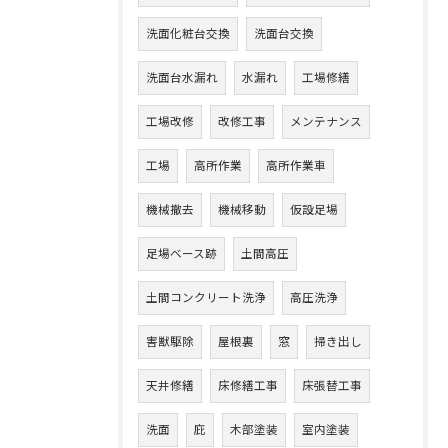
洗面化粧台交換
洗面台交換
洗面台水漏れ
水漏れ
工場修繕
工場改修
改修工事
メンテナンス
工場
高所作業
高所作業車
機械撤去
機械移動
仮設足場
足場ベース跡
土間高圧
土間コンクリート洗浄
高圧洗浄
害獣駆除
屋根裏
窓
掃き出し
天井修繕
床修繕工事
床張替工事
洗面
庇
木部塗装
室内塗装