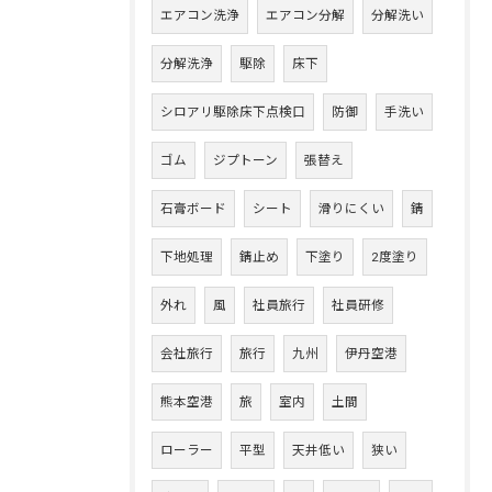
エアコン洗浄
エアコン分解
分解洗い
分解洗浄
駆除
床下
シロアリ駆除床下点検口
防御
手洗い
ゴム
ジプトーン
張替え
石膏ボード
シート
滑りにくい
錆
下地処理
錆止め
下塗り
2度塗り
外れ
風
社員旅行
社員研修
会社旅行
旅行
九州
伊丹空港
熊本空港
旅
室内
土間
ローラー
平型
天井低い
狭い