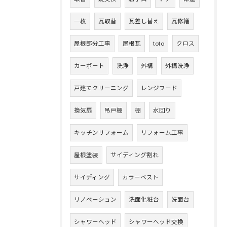
一枚
瓦取替
瓦差し替え
瓦修繕
屋根部分工事
屋根瓦
toto
クロス
カーポート
洗浄
外構
外構洗浄
戸建てクリーニング
レンジフード
換気扇
吊戸棚
棚
水回り
キッチンリフォーム
リフォーム工事
屋根塗装
サイディング割れ
サイディング
カラーベスト
リノベーション
洗面化粧台
洗面台
シャワーヘッド
シャワーヘッド交換