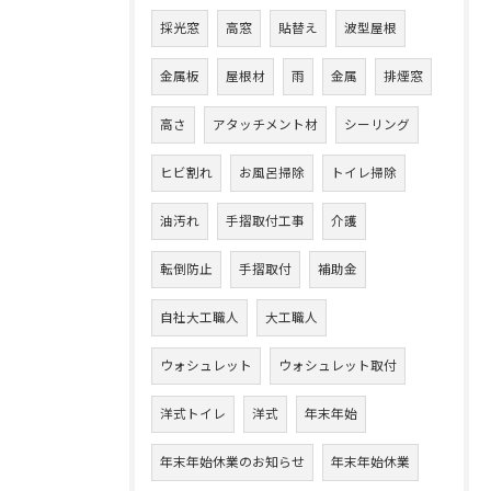
採光窓
高窓
貼替え
波型屋根
金属板
屋根材
雨
金属
排煙窓
高さ
アタッチメント材
シーリング
ヒビ割れ
お風呂掃除
トイレ掃除
油汚れ
手摺取付工事
介護
転倒防止
手摺取付
補助金
自社大工職人
大工職人
ウォシュレット
ウォシュレット取付
洋式トイレ
洋式
年末年始
年末年始休業のお知らせ
年末年始休業