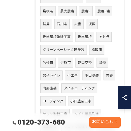
島根県
最大震度
震度5
震度5強
輪島
石川県
災害
復興
折半屋根塗装工事
折半屋根
アトラ
クリーンベーシック匠美装
松阪市
名張市
伊賀市
蛇口交換
改修
男子トイレ
小工事
小口塗装
内部
内部塗装
タイルコーティング
コーティング
小口塗装工事
サッシ取替工事
タイル薬品洗浄
0120-373-680
お問い合わせ
薬品洗浄
シロアリ防除工事
防除工事