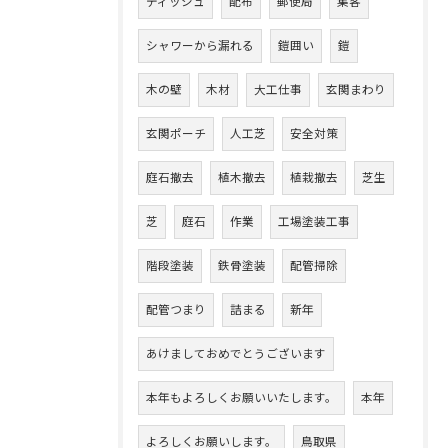
ティッシュ
配布
郵便局
集客
シャワーから漏れる
鎧囲い
鎧
木の壁
木材
大工仕事
玄関まわり
玄関ポーチ
人工芝
安全対策
庭石撤去
植木撤去
植栽撤去
芝生
芝
庭石
作業
工場塗装工事
階段塗装
鉄骨塗装
配管掃除
配管つまり
詰まる
新年
あけましておめでとうございます
本年もよろしくお願いいたします。
本年
よろしくお願いします。
鳥取県