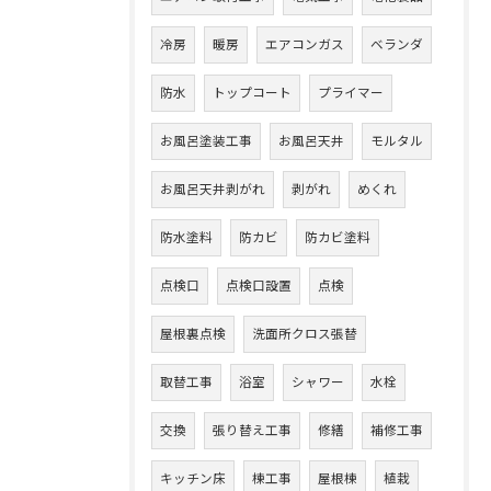
冷房
暖房
エアコンガス
ベランダ
防水
トップコート
プライマー
お風呂塗装工事
お風呂天井
モルタル
お風呂天井剥がれ
剥がれ
めくれ
防水塗料
防カビ
防カビ塗料
点検口
点検口設置
点検
屋根裏点検
洗面所クロス張替
取替工事
浴室
シャワー
水栓
交換
張り替え工事
修繕
補修工事
キッチン床
棟工事
屋根棟
植栽