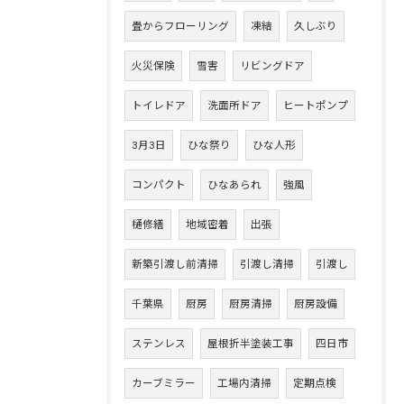
畳からフローリング
凍結
久しぶり
火災保険
雪害
リビングドア
トイレドア
洗面所ドア
ヒートポンプ
3月3日
ひな祭り
ひな人形
コンパクト
ひなあられ
強風
樋修繕
地域密着
出張
新築引渡し前清掃
引渡し清掃
引渡し
千葉県
厨房
厨房清掃
厨房設備
ステンレス
屋根折半塗装工事
四日市
カーブミラー
工場内清掃
定期点検