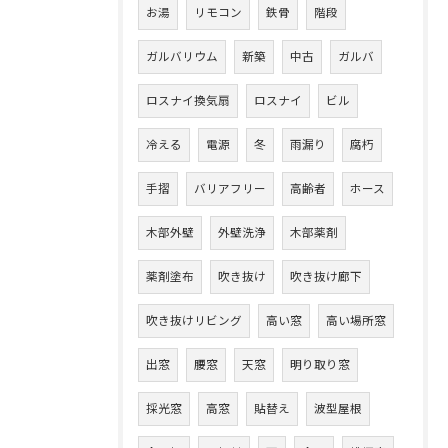
お湯
リモコン
鉄骨
階段
ガルバリウム
新築
中古
ガルバ
ロスナイ換気扇
ロスナイ
ビル
冷える
電源
冬
雨漏り
腐朽
手摺
バリアフリー
高齢者
ホース
木部外壁
外壁洗浄
木部薬剤
薬剤塗布
吹き抜け
吹き抜け廊下
吹き抜けリビング
高い窓
高い場所窓
出窓
腰窓
天窓
明り取り窓
採光窓
高窓
貼替え
波型屋根