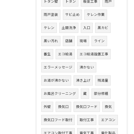
トタン壁
トタン
板金工事
雨戸
雨戸塗装
サビ止め
ケレン作業
ケレン
土間洗浄
入口
黒カビ
黒い汚れ
店舗
現場
ライン
養生
エコ給湯
エコ給湯設置工事
エラーメッセージ
沸かない
お湯が沸かない
沸き上げ
残湯量
お風呂クリーニング
蔵
部分修繕
外壁
換気口
換気口フード
換気
換気口フード取付
取付工事
エアコン
エアコン取付工事
電気工事
電化製品