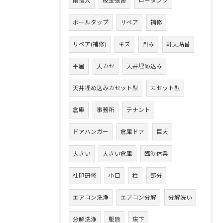
雨侵入
板金張替
ロータンク
ボールタップ
リペア
補修
リペア(補修)
キズ
凹み
軒天貼替
平屋
天カセ
天井埋め込み
天井埋め込みカセット型
カセット型
倉庫
事務所
テナント
ドアハンガー
倉庫ドア
巨大
大きい
大きい倉庫
臨時休業
社印研修
小口
柱
部分
エアコン洗浄
エアコン分解
分解洗い
分解洗浄
駆除
床下