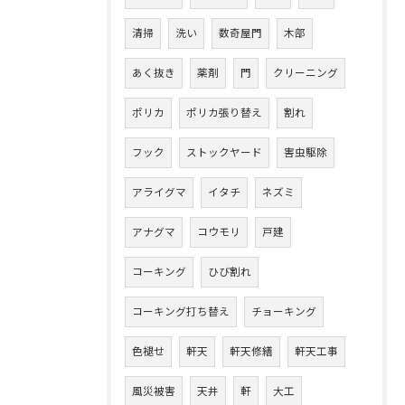
清掃
洗い
数奇屋門
木部
あく抜き
薬剤
門
クリーニング
ポリカ
ポリカ張り替え
割れ
フック
ストックヤード
害虫駆除
アライグマ
イタチ
ネズミ
アナグマ
コウモリ
戸建
コーキング
ひび割れ
コーキング打ち替え
チョーキング
色褪せ
軒天
軒天修繕
軒天工事
風災被害
天井
軒
大工