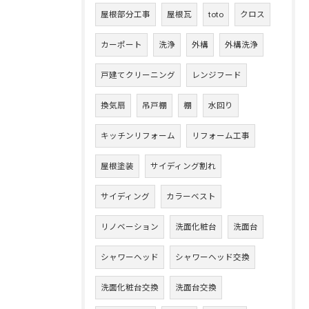
屋根部分工事
屋根瓦
toto
クロス
カーポート
洗浄
外構
外構洗浄
戸建てクリーニング
レンジフード
換気扇
吊戸棚
棚
水回り
キッチンリフォーム
リフォーム工事
屋根塗装
サイディング割れ
サイディング
カラーベスト
リノベーション
洗面化粧台
洗面台
シャワーヘッド
シャワーヘッド交換
洗面化粧台交換
洗面台交換