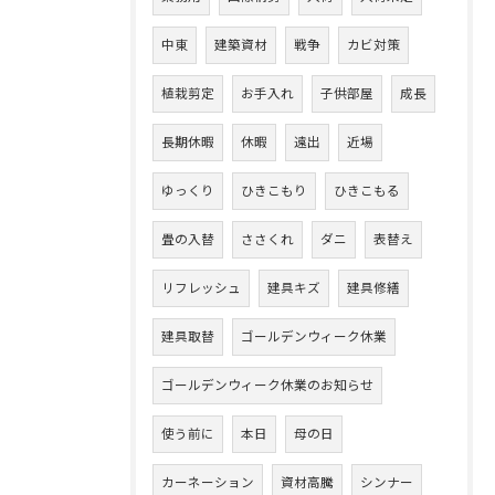
中東
建築資材
戦争
カビ対策
植栽剪定
お手入れ
子供部屋
成長
長期休暇
休暇
遠出
近場
ゆっくり
ひきこもり
ひきこもる
畳の入替
ささくれ
ダニ
表替え
リフレッシュ
建具キズ
建具修繕
建具取替
ゴールデンウィーク休業
ゴールデンウィーク休業のお知らせ
使う前に
本日
母の日
カーネーション
資材高騰
シンナー