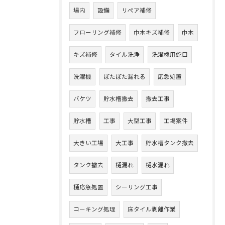
場内
設備
リペア補修
フローリング補修
巾木キズ補修
巾木
キズ補修
タイル洗浄
洗濯機用蛇口
洗濯機
ぽたぽた漏れる
応急処置
バケツ
貯水槽撤去
撤去工事
貯水槽
工事
大型工事
工場案件
大きい工場
大工事
貯水槽タンク撤去
タンク撤去
樋漏れ
樋水漏れ
樋応急処置
シーリング工事
コーキング処理
床タイル剥離作業