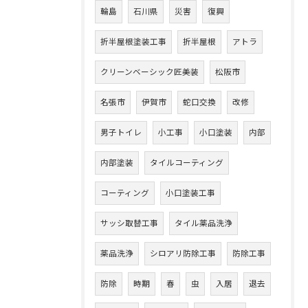
輪島
石川県
災害
復興
折半屋根塗装工事
折半屋根
アトラ
クリーンベーシック匠美装
松阪市
名張市
伊賀市
蛇口交換
改修
男子トイレ
小工事
小口塗装
内部
内部塗装
タイルコーティング
コーティング
小口塗装工事
サッシ取替工事
タイル薬品洗浄
薬品洗浄
シロアリ防除工事
防除工事
防除
時期
春
虫
入居
退去