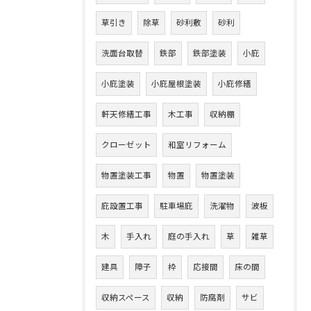
草引き
除草
砂利敷
砂利
洗面台取替
鉄部
鉄部塗装
小庇
小庇塗装
小庇屋根塗装
小庇修繕
軒天修繕工事
木工事
収納棚
クローゼット
和室リフォーム
物置塗装工事
物置
物置塗装
庇設置工事
駐車場庇
洗濯物
波板
木
手入れ
庭の手入れ
草
雑草
建具
障子
枠
応接間
床の間
収納スペース
収納
防腐剤
サビ