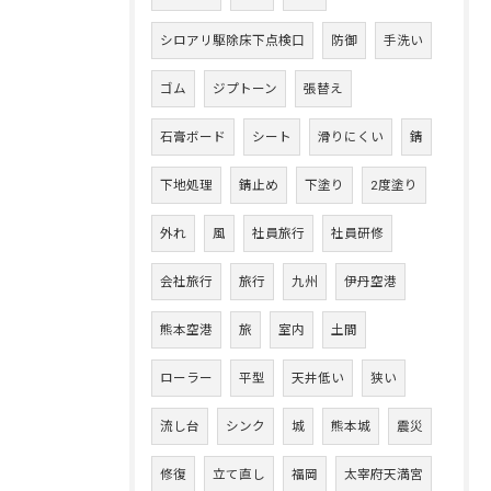
シロアリ駆除床下点検口
防御
手洗い
ゴム
ジプトーン
張替え
石膏ボード
シート
滑りにくい
錆
下地処理
錆止め
下塗り
2度塗り
外れ
風
社員旅行
社員研修
会社旅行
旅行
九州
伊丹空港
熊本空港
旅
室内
土間
ローラー
平型
天井低い
狭い
流し台
シンク
城
熊本城
震災
修復
立て直し
福岡
太宰府天満宮