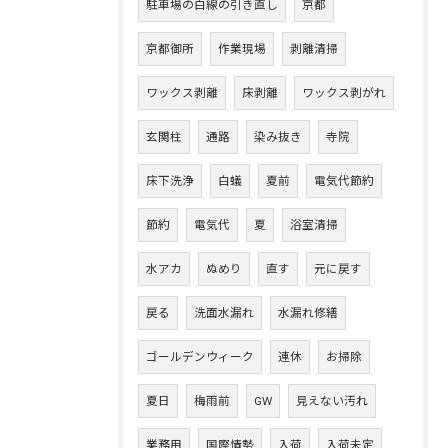
駐車場の白線の引き直し
京都
京都御所
作業現場
剥離清掃
ワックス剥離
床剥離
ワックス剥がれ
玄関柱
通路
染み抜き
寺院
床下洗浄
白蟻
夏前
電気代節約
節約
電気代
夏
浴室清掃
水アカ
ぬめり
直す
元に戻す
戻る
洗面水漏れ
水漏れ修繕
ゴールデンウィーク
連休
お掃除
夏日
梅雨前
GW
見えない汚れ
業務用
国際情勢
入荷
入荷未定