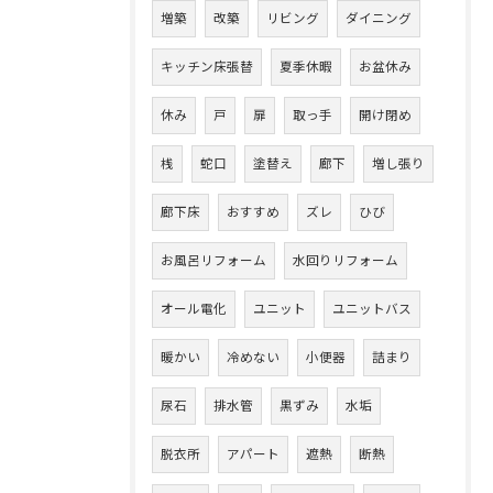
増築
改築
リビング
ダイニング
キッチン床張替
夏季休暇
お盆休み
休み
戸
扉
取っ手
開け閉め
桟
蛇口
塗替え
廊下
増し張り
廊下床
おすすめ
ズレ
ひび
お風呂リフォーム
水回りリフォーム
オール電化
ユニット
ユニットバス
暖かい
冷めない
小便器
詰まり
尿石
排水管
黒ずみ
水垢
脱衣所
アパート
遮熱
断熱