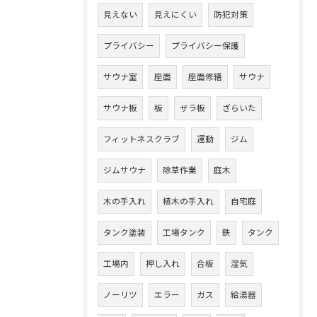
見えない
見えにくい
防犯対策
プライバシー
プライバシー保護
サウナ室
座面
座面修繕
サウナ
サウナ板
板
ザラ板
ざらいた
フィットネスクラブ
運動
ジム
ジムサウナ
除草作業
庭木
木の手入れ
植木の手入れ
自宅庭
タンク塗装
工場タンク
鉄
タンク
工場内
押し入れ
合板
湿気
ノーリツ
エラー
ガス
給湯器