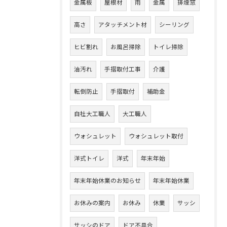
金属板
屋根材
雨
金属
排煙窓
高さ
アタッチメント材
シーリング
ヒビ割れ
お風呂掃除
トイレ掃除
油汚れ
手摺取付工事
介護
転倒防止
手摺取付
補助金
自社大工職人
大工職人
ウォシュレット
ウォシュレット取付
洋式トイレ
洋式
年末年始
年末年始休業のお知らせ
年末年始休業
お休みの案内
お休み
休業
サッシ
サッシのドア
ドア不具合