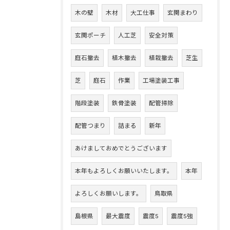
木の壁
木材
大工仕事
玄関まわり
玄関ポーチ
人工芝
安全対策
庭石撤去
植木撤去
植栽撤去
芝生
芝
庭石
作業
工場塗装工事
階段塗装
鉄骨塗装
配管掃除
配管つまり
詰まる
新年
あけましておめでとうございます
本年もよろしくお願いいたします。
本年
よろしくお願いします。
鳥取県
島根県
最大震度
震度5
震度5強