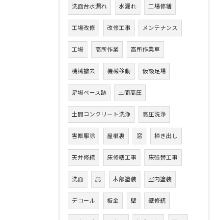
洗面台水漏れ
水漏れ
工場修繕
工場改修
改修工事
メンテナンス
工場
高所作業
高所作業車
機械撤去
機械移動
仮設足場
足場ベース跡
土間高圧
土間コンクリート洗浄
高圧洗浄
害獣駆除
屋根裏
窓
掃き出し
天井修繕
床修繕工事
床張替工事
洗面
庇
木部塗装
室内塗装
デコール
板金
壁
壁修繕