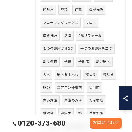
断熱材
見積
遅延
機械洗浄
フローリングワックス
フロア
階段洗浄
２階
2階リフォーム
１つの部屋から2つ
一つのお部屋を二つ
部屋改修
子供
子供成
高い庭木
大木
庭木お手入れ
枝払う
枝切る
庭師
エアコン使用前
使用前
古い倉庫
倉庫のカギ
カギ交換
鍵取替
鍵紛失
熊
クマ対策
0120-373-680
お問い合わせ
クマ出没
安全な環境づくり