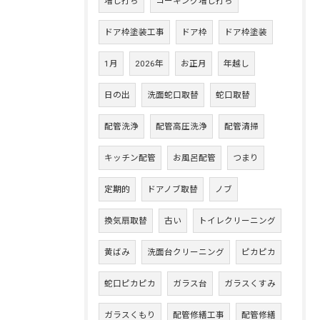
増し打ち
コーキング増し打ち
ドア枠塗装工事
ドア枠
ドア枠塗装
1月
2026年
お正月
年越し
日の出
洗面蛇口取替
蛇口取替
配管洗浄
配管高圧洗浄
配管清掃
キッチン配管
お風呂配管
つまり
定期的
ドアノブ取替
ノブ
換気扇取替
古い
トイレクリーニング
黄ばみ
洗面台クリーニング
ピカピカ
蛇口ピカピカ
ガラス台
ガラスくすみ
ガラスくもり
配管修繕工事
配管修繕