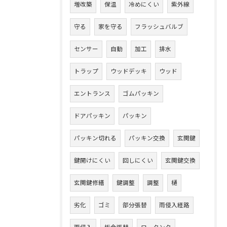
増改築
保温
冷めにくい
紫外線
守る
家を守る
フラッシュバルブ
センサー
自動
加工
排水
トラップ
ウッドデッキ
ウッド
エントランス
ゴムパッキン
ドアパッキン
パッキン
パッキン切れる
パッキン交換
玄関鍵
鍵開けにくい
回しにくい
玄関鍵交換
玄関鍵修繕
鍵調整
調整
樋
劣化
ゴミ
部分張替
雨侵入経路