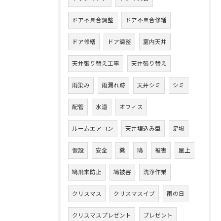
ドア不具合調整
ドア不具合修繕
ドア修繕
ドア調整
室内天井
天井張り替え工事
天井張り替え
雨染み
雨漏れ跡
天井シミ
シミ
配管
水道
オフィス
ルームエアコン
天井埋込み型
足場
仮設
安全
糞
鳩
被害
屋上
鳩飛来防止
鳩被害
洗浄作業
クリスマス
クリスマスイブ
雨の日
クリスマスプレゼント
プレゼント