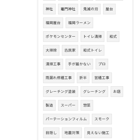
神社
竈門神社
鬼滅の刃
屋台
福岡屋台
福岡ラーメン
ポケモンセンター
トイレ清掃
和式
大掃除
古民家
和式トイレ
清掃工事
手が届かない
プロ
雨漏れ修繕工事
折半
営繕工事
グレーチング塗装
グレーチング
お店
製造
スーパー
惣菜
パーテーションフィルム
スモーク
目隠し
地震対策
見えない施工