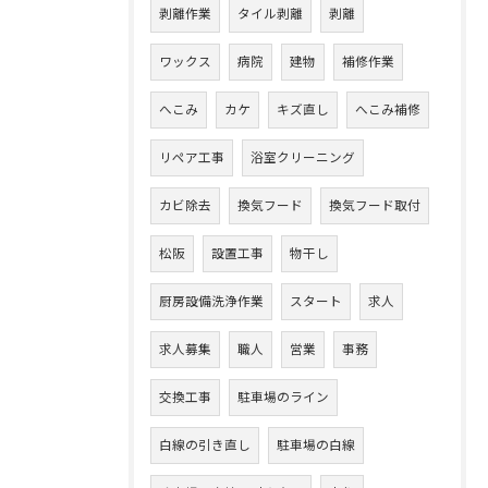
剥離作業
タイル剥離
剥離
ワックス
病院
建物
補修作業
へこみ
カケ
キズ直し
へこみ補修
リペア工事
浴室クリーニング
カビ除去
換気フード
換気フード取付
松阪
設置工事
物干し
厨房設備洗浄作業
スタート
求人
求人募集
職人
営業
事務
交換工事
駐車場のライン
白線の引き直し
駐車場の白線