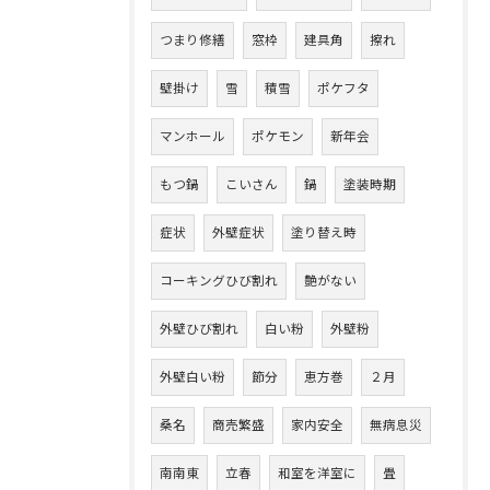
つまり修繕
窓枠
建具角
擦れ
壁掛け
雪
積雪
ポケフタ
マンホール
ポケモン
新年会
もつ鍋
こいさん
鍋
塗装時期
症状
外壁症状
塗り替え時
コーキングひび割れ
艶がない
外壁ひび割れ
白い粉
外壁粉
外壁白い粉
節分
恵方巻
２月
桑名
商売繁盛
家内安全
無病息災
南南東
立春
和室を洋室に
畳