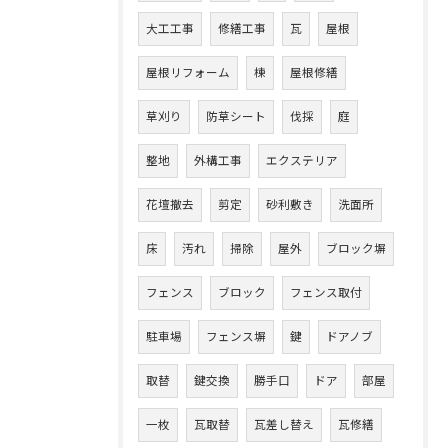
大工工事
修繕工事
瓦
屋根
屋根リフォーム
棟
屋根修繕
草刈り
防草シート
伐採
庭
整地
外構工事
エクステリア
花壇撤去
剪定
砂利敷き
洗面所
床
汚れ
掃除
屋外
ブロック塀
フェンス
ブロック
フェンス取付
駐車場
フェンス塀
鍵
ドアノブ
取替
鍵交換
勝手口
ドア
部屋
一枚
瓦取替
瓦差し替え
瓦修繕