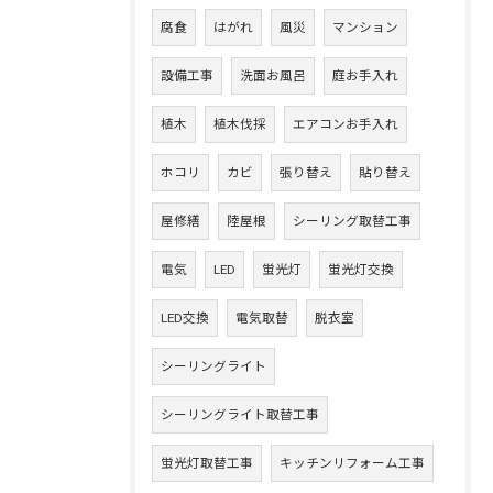
腐食
はがれ
風災
マンション
設備工事
洗面お風呂
庭お手入れ
植木
植木伐採
エアコンお手入れ
ホコリ
カビ
張り替え
貼り替え
屋修繕
陸屋根
シーリング取替工事
電気
LED
蛍光灯
蛍光灯交換
LED交換
電気取替
脱衣室
シーリングライト
シーリングライト取替工事
蛍光灯取替工事
キッチンリフォーム工事