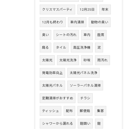
クリスマスパーティ
12月25日
年末
12月も終わり
車内清掃
動物の臭い
臭い
シートの汚れ
車内
座席
腐る
タイル
高圧洗浄機
泥
太陽光
太陽光洗浄
砂埃
雨汚れ
発電効率向上
太陽光パネル洗浄
太陽光パネル
ソーラーパネル清掃
定期清掃がおすすめ
チラシ
ティッシュ
配布
郵便局
集客
シャワーから漏れる
鎧囲い
鎧