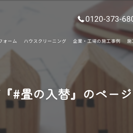
0120-373-68
フォーム
ハウスクリーニング
企業・工場の施工事例
施
水回り
内装
『#畳の入替』のペー
外装
ぷちリフォーム
外構・エクステリア
害虫害獣駆除