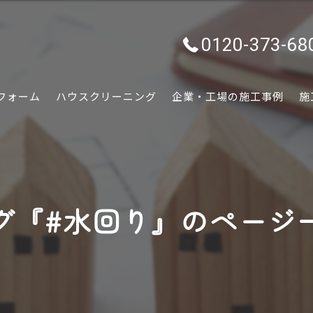
0120-373-68
フォーム
ハウスクリーニング
企業・工場の施工事例
施
水回り
内装
グ『#水回り』のページ
外装
ぷちリフォーム
外構・エクステリア
害虫害獣駆除