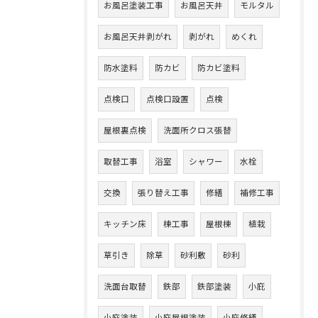
お風呂塗装工事
お風呂天井
モルタル
お風呂天井剥がれ
剥がれ
めくれ
防水塗料
防カビ
防カビ塗料
点検口
点検口設置
点検
屋根裏点検
洗面所クロス張替
取替工事
浴室
シャワー
水栓
交換
張り替え工事
修繕
補修工事
キッチン床
棟工事
屋根棟
植栽
草引き
除草
砂利敷
砂利
洗面台取替
鉄部
鉄部塗装
小庇