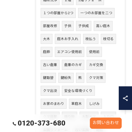
階段洗浄
２階
2階リフォーム
１つの部屋から2つ
一つのお部屋を二つ
部屋改修
子供
子供成
高い庭木
大木
庭木お手入れ
枝払う
枝切る
庭師
エアコン使用前
使用前
古い倉庫
倉庫のカギ
カギ交換
鍵取替
鍵紛失
熊
クマ対策
クマ出没
安全な環境づくり
お家のまわり
草庭木
しげみ
クマ目撃
贈り物
木製ドア
入り口
0120-373-680
お問い合わせ
玄関リフォーム
古い玄関
防犯