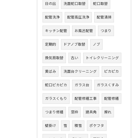
日の出
洗面蛇口取替
蛇口取替
配管洗浄
配管高圧洗浄
配管清掃
キッチン配管
お風呂配管
つまり
定期的
ドアノブ取替
ノブ
換気扇取替
古い
トイレクリーニング
黄ばみ
洗面台クリーニング
ピカピカ
蛇口ピカピカ
ガラス台
ガラスくすみ
ガラスくもり
配管修繕工事
配管修繕
つまり修繕
窓枠
建具角
擦れ
壁掛け
雪
積雪
ポケフタ