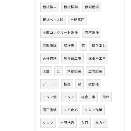
機械撤去
機械移動
仮設足場
足場ベース跡
土間高圧
土間コンクリート洗浄
高圧洗浄
害獣駆除
屋根裏
窓
掃き出し
天井修繕
床修繕工事
床張替工事
洗面
庇
木部塗装
室内塗装
デコール
板金
壁
壁修繕
トタン壁
トタン
板金工事
雨戸
雨戸塗装
サビ止め
ケレン作業
ケレン
土間洗浄
入口
黒カビ