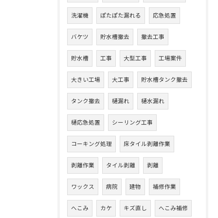
洗濯機
ぽたぽた漏れる
応急処置
バケツ
貯水槽撤去
撤去工事
貯水槽
工事
大型工事
工場案件
大きい工場
大工事
貯水槽タンク撤去
タンク撤去
樋漏れ
樋水漏れ
樋応急処置
シーリング工事
コーキング処理
床タイル剥離作業
剥離作業
タイル剥離
剥離
ワックス
病院
建物
補修作業
へこみ
カケ
キズ直し
へこみ補修