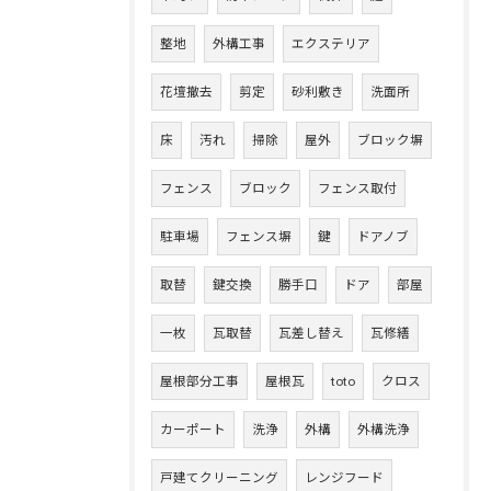
整地
外構工事
エクステリア
花壇撤去
剪定
砂利敷き
洗面所
床
汚れ
掃除
屋外
ブロック塀
フェンス
ブロック
フェンス取付
駐車場
フェンス塀
鍵
ドアノブ
取替
鍵交換
勝手口
ドア
部屋
一枚
瓦取替
瓦差し替え
瓦修繕
屋根部分工事
屋根瓦
toto
クロス
カーポート
洗浄
外構
外構洗浄
戸建てクリーニング
レンジフード