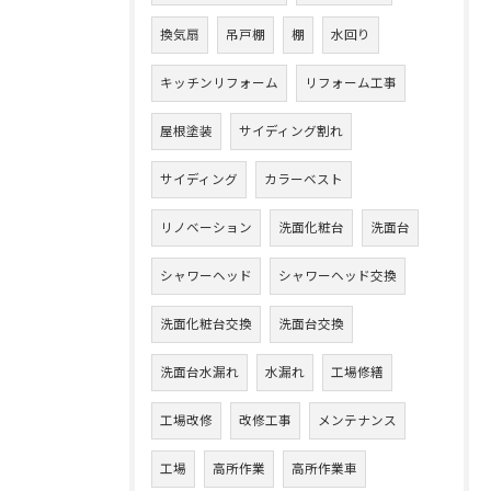
換気扇
吊戸棚
棚
水回り
キッチンリフォーム
リフォーム工事
屋根塗装
サイディング割れ
サイディング
カラーベスト
リノベーション
洗面化粧台
洗面台
シャワーヘッド
シャワーヘッド交換
洗面化粧台交換
洗面台交換
洗面台水漏れ
水漏れ
工場修繕
工場改修
改修工事
メンテナンス
工場
高所作業
高所作業車