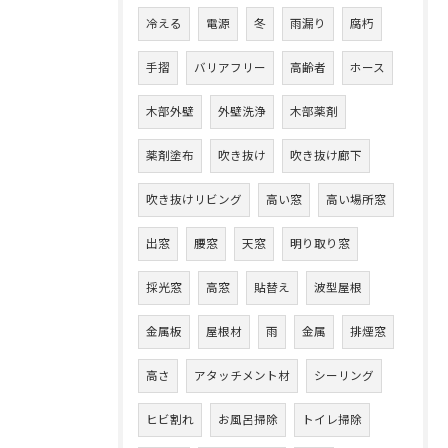
冷える
電源
冬
雨漏り
腐朽
手摺
バリアフリー
高齢者
ホース
木部外壁
外壁洗浄
木部薬剤
薬剤塗布
吹き抜け
吹き抜け廊下
吹き抜けリビング
高い窓
高い場所窓
出窓
腰窓
天窓
明り取り窓
採光窓
高窓
貼替え
波型屋根
金属板
屋根材
雨
金属
排煙窓
高さ
アタッチメント材
シーリング
ヒビ割れ
お風呂掃除
トイレ掃除