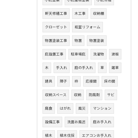
小庇塗装
小庇屋根塗装
小庇修繕
軒天修繕工事
木工事
収納棚
クローゼット
和室リフォーム
物置塗装工事
物置
物置塗装
庇設置工事
駐車場庇
洗濯物
波板
木
手入れ
庭の手入れ
草
雑草
建具
障子
枠
応接間
床の間
収納スペース
収納
防腐剤
サビ
腐食
はがれ
風災
マンション
設備工事
洗面お風呂
庭お手入れ
植木
植木伐採
エアコンお手入れ