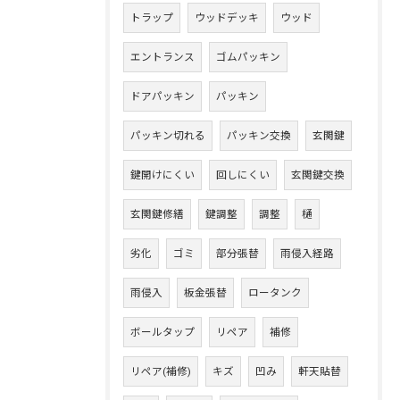
トラップ
ウッドデッキ
ウッド
エントランス
ゴムパッキン
ドアパッキン
パッキン
パッキン切れる
パッキン交換
玄関鍵
鍵開けにくい
回しにくい
玄関鍵交換
玄関鍵修繕
鍵調整
調整
樋
劣化
ゴミ
部分張替
雨侵入経路
雨侵入
板金張替
ロータンク
ボールタップ
リペア
補修
リペア(補修)
キズ
凹み
軒天貼替