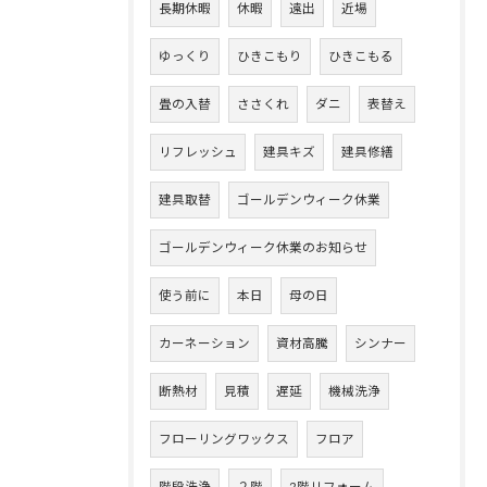
長期休暇
休暇
遠出
近場
ゆっくり
ひきこもり
ひきこもる
畳の入替
ささくれ
ダニ
表替え
リフレッシュ
建具キズ
建具修繕
建具取替
ゴールデンウィーク休業
ゴールデンウィーク休業のお知らせ
使う前に
本日
母の日
カーネーション
資材高騰
シンナー
断熱材
見積
遅延
機械洗浄
フローリングワックス
フロア