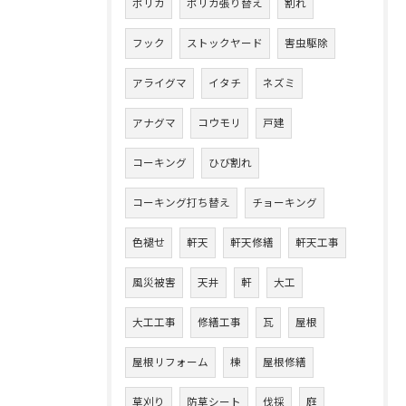
ポリカ
ポリカ張り替え
割れ
フック
ストックヤード
害虫駆除
アライグマ
イタチ
ネズミ
アナグマ
コウモリ
戸建
コーキング
ひび割れ
コーキング打ち替え
チョーキング
色褪せ
軒天
軒天修繕
軒天工事
風災被害
天井
軒
大工
大工工事
修繕工事
瓦
屋根
屋根リフォーム
棟
屋根修繕
草刈り
防草シート
伐採
庭