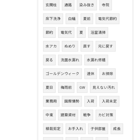
玄関柱
通路
染み抜き
寺院
床下洗浄
白蟻
夏前
電気代節約
節約
電気代
夏
浴室清掃
水アカ
ぬめり
直す
元に戻す
戻る
洗面水漏れ
水漏れ修繕
ゴールデンウィーク
連休
お掃除
夏日
梅雨前
GW
見えない汚れ
業務用
国際情勢
入荷
入荷未定
中東
建築資材
戦争
カビ対策
植栽剪定
お手入れ
子供部屋
成長