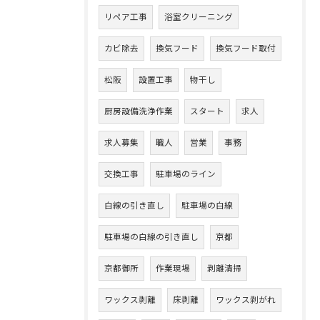
リペア工事
浴室クリーニング
カビ除去
換気フード
換気フード取付
松阪
設置工事
物干し
厨房設備洗浄作業
スタート
求人
求人募集
職人
営業
事務
交換工事
駐車場のライン
白線の引き直し
駐車場の白線
駐車場の白線の引き直し
京都
京都御所
作業現場
剥離清掃
ワックス剥離
床剥離
ワックス剥がれ