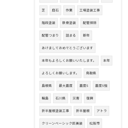
芝
庭石
作業
工場塗装工事
階段塗装
鉄骨塗装
配管掃除
配管つまり
詰まる
新年
あけましておめでとうございます
本年もよろしくお願いいたします。
本年
よろしくお願いします。
鳥取県
島根県
最大震度
震度5
震度5強
輪島
石川県
災害
復興
折半屋根塗装工事
折半屋根
アトラ
クリーンベーシック匠美装
松阪市