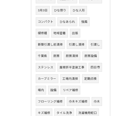
3月3日
ひな祭り
ひな人形
コンパクト
ひなあられ
強風
樋修繕
地域密着
出張
新築引渡し前清掃
引渡し清掃
引渡し
千葉県
厨房
厨房清掃
厨房設備
ステンレス
屋根折半塗装工事
四日市
カーブミラー
工場内清掃
定期点検
場内
設備
リペア補修
フローリング補修
巾木キズ補修
巾木
キズ補修
タイル洗浄
洗濯機用蛇口