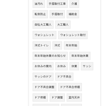
油汚れ
手摺取付工事
介護
転倒防止
手摺取付
補助金
自社大工職人
大工職人
ウォシュレット
ウォシュレット取付
洋式トイレ
洋式
年末年始
年末年始休業のお知らせ
年末年始休業
お休みの案内
お休み
休業
サッシ
サッシのドア
ドア不具合
ドア不具合調整
ドア不具合修繕
ドア修繕
ドア調整
室内天井