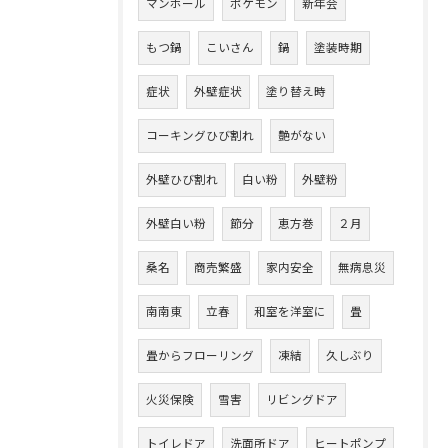
マンホール
ポケモン
新年会
もつ鍋
こいさん
鍋
塗装時期
症状
外壁症状
塗り替え時
コーキングひび割れ
艶がない
外壁ひび割れ
白い粉
外壁粉
外壁白い粉
節分
恵方巻
２月
桑名
商売繁盛
家内安全
無病息災
南南東
立春
和室を洋室に
畳
畳からフローリング
凍結
久しぶり
火災保険
雪害
リビングドア
トイレドア
洗面所ドア
ヒートポンプ