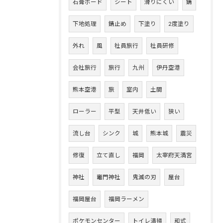
石膏ボード
シート
滑りにくい
錆
下地処理
錆止め
下塗り
2度塗り
外れ
風
社員旅行
社員研修
会社旅行
旅行
九州
伊丹空港
熊本空港
旅
室内
土間
ローラー
平型
天井低い
狭い
流し台
シンク
城
熊本城
震災
修復
立て直し
福岡
太宰府天満宮
神社
竈門神社
鬼滅の刃
屋台
福岡屋台
福岡ラーメン
ポケモンセンター
トイレ清掃
和式