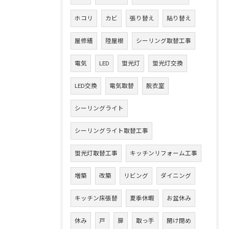
ホコリ
カビ
張り替え
貼り替え
屋修繕
陸屋根
シーリング取替工事
電気
LED
蛍光灯
蛍光灯交換
LED交換
電気取替
脱衣室
シーリングライト
シーリングライト取替工事
蛍光灯取替工事
キッチンリフォーム工事
増築
改築
リビング
ダイニング
キッチン床張替
夏季休暇
お盆休み
休み
戸
扉
取っ手
開け閉め