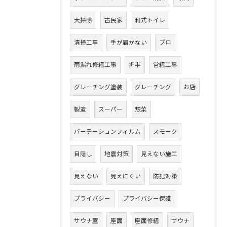
大掃除
古民家
和式トイレ
清掃工事
手が届かない
プロ
雨漏れ修繕工事
折半
営繕工事
グレーチング塗装
グレーチング
お店
製造
スーパー
惣菜
パーテーションフィルム
スモーク
目隠し
地震対策
見えない施工
見えない
見えにくい
防犯対策
プライバシー
プライバシー保護
サウナ室
座面
座面修繕
サウナ