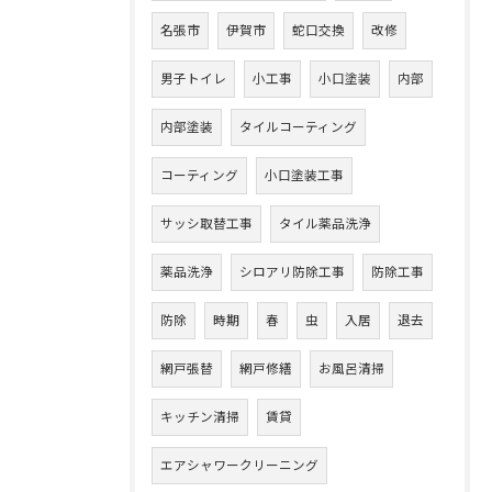
名張市
伊賀市
蛇口交換
改修
男子トイレ
小工事
小口塗装
内部
内部塗装
タイルコーティング
コーティング
小口塗装工事
サッシ取替工事
タイル薬品洗浄
薬品洗浄
シロアリ防除工事
防除工事
防除
時期
春
虫
入居
退去
網戸張替
網戸修繕
お風呂清掃
キッチン清掃
賃貸
エアシャワークリーニング