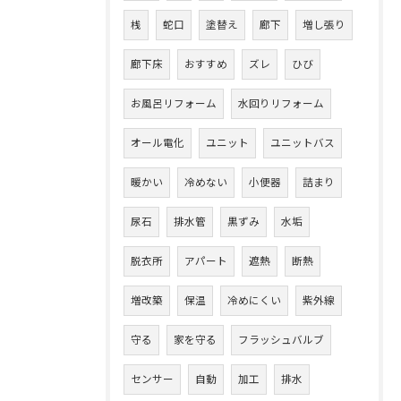
桟
蛇口
塗替え
廊下
増し張り
廊下床
おすすめ
ズレ
ひび
お風呂リフォーム
水回りリフォーム
オール電化
ユニット
ユニットバス
暖かい
冷めない
小便器
詰まり
尿石
排水管
黒ずみ
水垢
脱衣所
アパート
遮熱
断熱
増改築
保温
冷めにくい
紫外線
守る
家を守る
フラッシュバルブ
センサー
自動
加工
排水