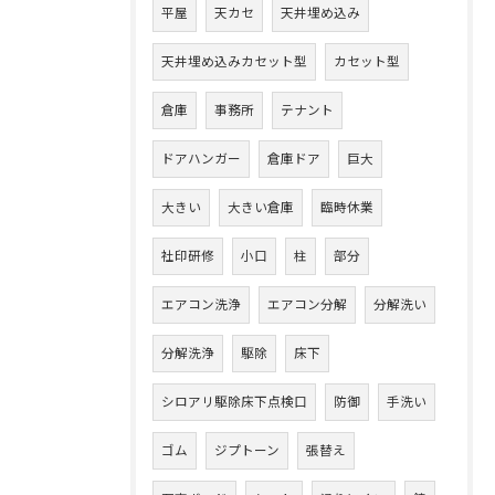
平屋
天カセ
天井埋め込み
天井埋め込みカセット型
カセット型
倉庫
事務所
テナント
ドアハンガー
倉庫ドア
巨大
大きい
大きい倉庫
臨時休業
社印研修
小口
柱
部分
エアコン洗浄
エアコン分解
分解洗い
分解洗浄
駆除
床下
シロアリ駆除床下点検口
防御
手洗い
ゴム
ジプトーン
張替え