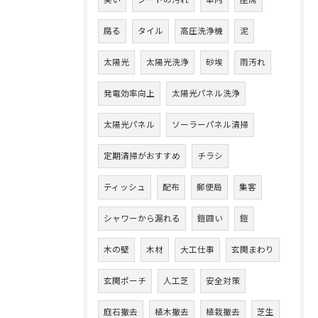
臭い
シートの汚れ
車内
座席
腐る
タイル
高圧洗浄機
泥
太陽光
太陽光洗浄
砂埃
雨汚れ
発電効率向上
太陽光パネル洗浄
太陽光パネル
ソーラーパネル清掃
定期清掃がおすすめ
チラシ
ティッシュ
配布
郵便局
集客
シャワーから漏れる
鎧囲い
鎧
木の壁
木材
大工仕事
玄関まわり
玄関ポーチ
人工芝
安全対策
庭石撤去
植木撤去
植栽撤去
芝生