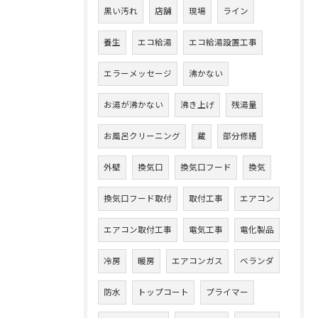
黒い汚れ
店舗
現場
ライン
養生
エコ給湯
エコ給湯設置工事
エラーメッセージ
沸かない
お湯が沸かない
沸き上げ
残湯量
お風呂クリーニング
蔵
部分修繕
外壁
換気口
換気口フード
換気
換気口フード取付
取付工事
エアコン
エアコン取付工事
電気工事
電化製品
冷房
暖房
エアコンガス
ベランダ
防水
トップコート
プライマー