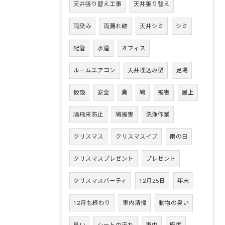
天井張り替え工事
天井張り替え
雨染み
雨漏れ跡
天井シミ
シミ
配管
水道
オフィス
ルームエアコン
天井埋込み型
足場
仮設
安全
糞
鳩
被害
屋上
鳩飛来防止
鳩被害
洗浄作業
クリスマス
クリスマスイブ
雨の日
クリスマスプレゼント
プレゼント
クリスマスパーティ
12月25日
年末
12月も終わり
車内清掃
動物の臭い