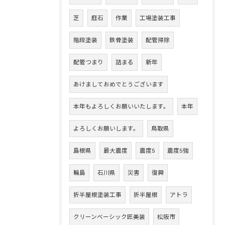
芝
庭石
作業
工場塗装工事
階段塗装
鉄骨塗装
配管掃除
配管つまり
詰まる
新年
あけましておめでとうございます
本年もよろしくお願いいたします。
本年
よろしくお願いします。
鳥取県
島根県
最大震度
震度5
震度5強
輪島
石川県
災害
復興
折半屋根塗装工事
折半屋根
アトラ
クリーンベーシック匠美装
松阪市