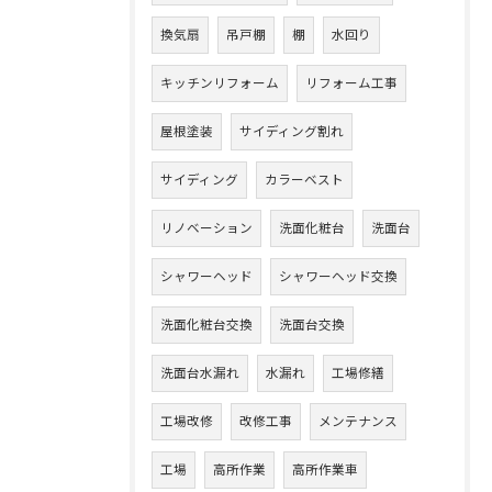
換気扇
吊戸棚
棚
水回り
キッチンリフォーム
リフォーム工事
屋根塗装
サイディング割れ
サイディング
カラーベスト
リノベーション
洗面化粧台
洗面台
シャワーヘッド
シャワーヘッド交換
洗面化粧台交換
洗面台交換
洗面台水漏れ
水漏れ
工場修繕
工場改修
改修工事
メンテナンス
工場
高所作業
高所作業車