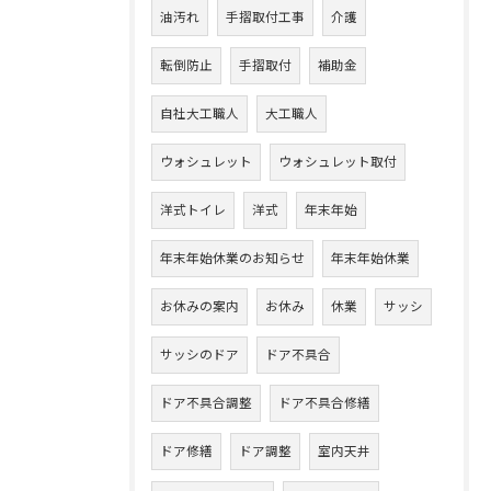
油汚れ
手摺取付工事
介護
転倒防止
手摺取付
補助金
自社大工職人
大工職人
ウォシュレット
ウォシュレット取付
洋式トイレ
洋式
年末年始
年末年始休業のお知らせ
年末年始休業
お休みの案内
お休み
休業
サッシ
サッシのドア
ドア不具合
ドア不具合調整
ドア不具合修繕
ドア修繕
ドア調整
室内天井