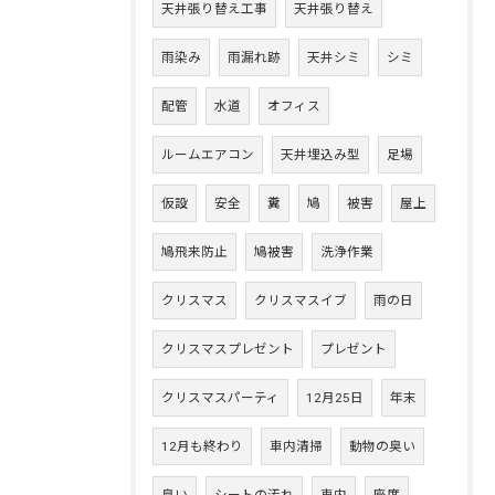
天井張り替え工事
天井張り替え
雨染み
雨漏れ跡
天井シミ
シミ
配管
水道
オフィス
ルームエアコン
天井埋込み型
足場
仮設
安全
糞
鳩
被害
屋上
鳩飛来防止
鳩被害
洗浄作業
クリスマス
クリスマスイブ
雨の日
クリスマスプレゼント
プレゼント
クリスマスパーティ
12月25日
年末
12月も終わり
車内清掃
動物の臭い