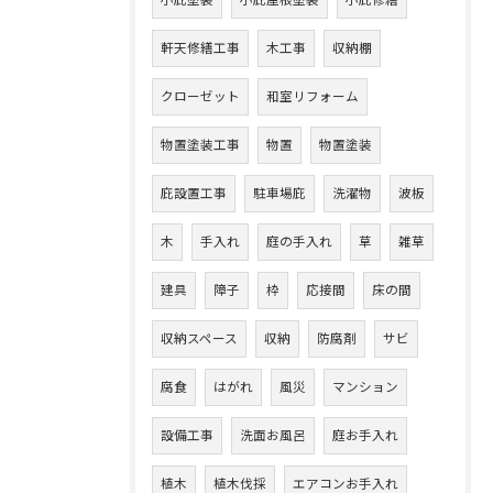
小庇塗装
小庇屋根塗装
小庇修繕
軒天修繕工事
木工事
収納棚
クローゼット
和室リフォーム
物置塗装工事
物置
物置塗装
庇設置工事
駐車場庇
洗濯物
波板
木
手入れ
庭の手入れ
草
雑草
建具
障子
枠
応接間
床の間
収納スペース
収納
防腐剤
サビ
腐食
はがれ
風災
マンション
設備工事
洗面お風呂
庭お手入れ
植木
植木伐採
エアコンお手入れ