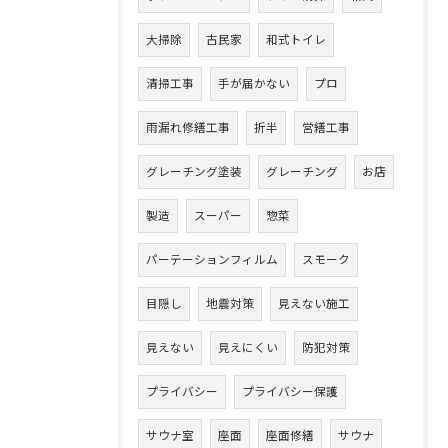
大掃除
古民家
和式トイレ
清掃工事
手が届かない
プロ
雨漏れ修繕工事
折半
営繕工事
グレーチング塗装
グレーチング
お店
製造
スーパー
惣菜
パーテーションフィルム
スモーク
目隠し
地震対策
見えない施工
見えない
見えにくい
防犯対策
プライバシー
プライバシー保護
サウナ室
座面
座面修繕
サウナ