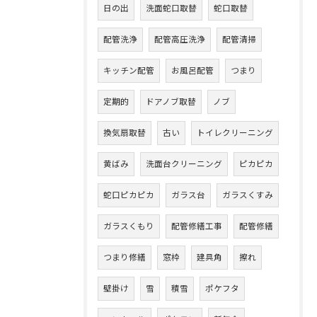
日の出
洗面蛇口取替
蛇口取替
配管洗浄
配管高圧洗浄
配管清掃
キッチン配管
お風呂配管
つまり
定期的
ドアノブ取替
ノブ
換気扇取替
古い
トイレクリーニング
黄ばみ
洗面台クリーニング
ピカピカ
蛇口ピカピカ
ガラス台
ガラスくすみ
ガラスくもり
配管修繕工事
配管修繕
つまり修繕
窓枠
建具角
擦れ
壁掛け
雪
積雪
ポケフタ