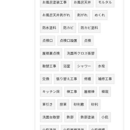
お風呂塗装工事
お風呂天井
モルタル
お風呂天井剥がれ
剥がれ
めくれ
防水塗料
防カビ
防カビ塗料
点検口
点検口設置
点検
屋根裏点検
洗面所クロス張替
取替工事
浴室
シャワー
水栓
交換
張り替え工事
修繕
補修工事
キッチン床
棟工事
屋根棟
植栽
草引き
除草
砂利敷
砂利
洗面台取替
鉄部
鉄部塗装
小庇