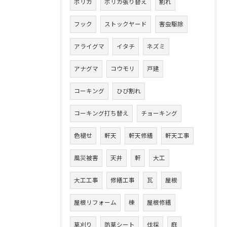
ポリカ
ポリカ張り替え
割れ
フック
ストックヤード
害虫駆除
アライグマ
イタチ
ネズミ
アナグマ
コウモリ
戸建
コーキング
ひび割れ
コーキング打ち替え
チョーキング
色褪せ
軒天
軒天修繕
軒天工事
風災被害
天井
軒
大工
大工工事
修繕工事
瓦
屋根
屋根リフォーム
棟
屋根修繕
草刈り
防草シート
伐採
庭