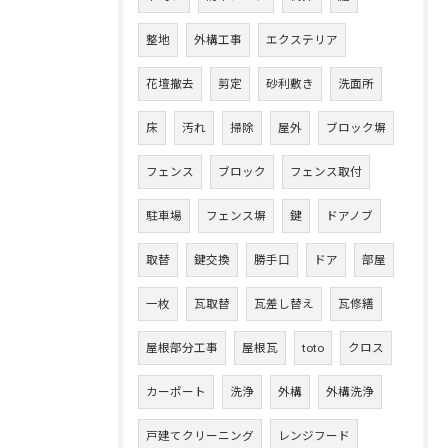
整地
外構工事
エクステリア
花壇撤去
剪定
砂利敷き
洗面所
床
汚れ
掃除
屋外
ブロック塀
フェンス
ブロック
フェンス取付
駐車場
フェンス塀
鍵
ドアノブ
取替
鍵交換
勝手口
ドア
部屋
一枚
瓦取替
瓦差し替え
瓦修繕
屋根部分工事
屋根瓦
toto
クロス
カーポート
洗浄
外構
外構洗浄
戸建てクリーニング
レンジフード