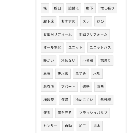
桟
蛇口
塗替え
廊下
増し張り
廊下床
おすすめ
ズレ
ひび
お風呂リフォーム
水回りリフォーム
オール電化
ユニット
ユニットバス
暖かい
冷めない
小便器
詰まり
尿石
排水管
黒ずみ
水垢
脱衣所
アパート
遮熱
断熱
増改築
保温
冷めにくい
紫外線
守る
家を守る
フラッシュバルブ
センサー
自動
加工
排水