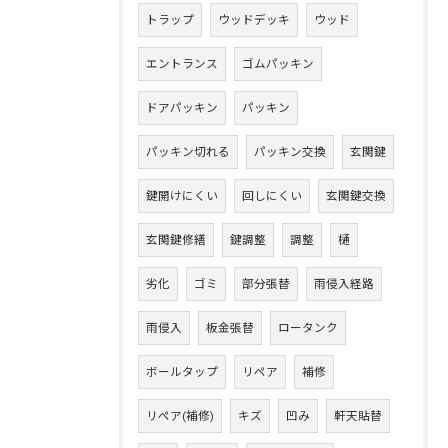
トラップ
ウッドデッキ
ウッド
エントランス
ゴムパッキン
ドアパッキン
パッキン
パッキン切れる
パッキン交換
玄関鍵
鍵開けにくい
回しにくい
玄関鍵交換
玄関鍵修繕
鍵調整
調整
樋
劣化
ゴミ
部分張替
雨侵入経路
雨侵入
板金張替
ロータンク
ボールタップ
リペア
補修
リペア(補修)
キズ
凹み
軒天貼替