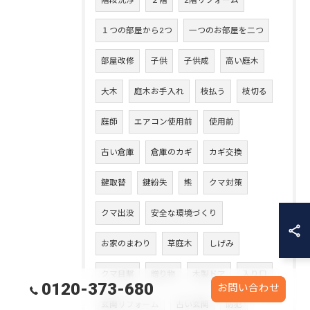
階段洗浄
２階
2階リフォーム
１つの部屋から2つ
一つのお部屋を二つ
部屋改修
子供
子供成
高い庭木
大木
庭木お手入れ
枝払う
枝切る
庭師
エアコン使用前
使用前
古い倉庫
倉庫のカギ
カギ交換
鍵取替
鍵紛失
熊
クマ対策
クマ出没
安全な環境づくり
お家のまわり
草庭木
しげみ
クマ目撃
贈り物
木製ドア
入り口
0120-373-680
お問い合わせ
玄関リフォーム
古い玄関
防犯