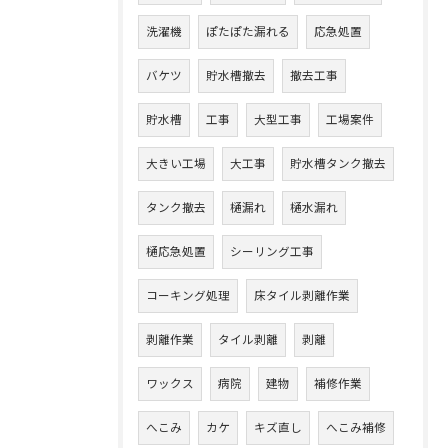
洗濯機
ぽたぽた漏れる
応急処置
バケツ
貯水槽撤去
撤去工事
貯水槽
工事
大型工事
工場案件
大きい工場
大工事
貯水槽タンク撤去
タンク撤去
樋漏れ
樋水漏れ
樋応急処置
シーリング工事
コーキング処理
床タイル剥離作業
剥離作業
タイル剥離
剥離
ワックス
病院
建物
補修作業
へこみ
カケ
キズ直し
へこみ補修