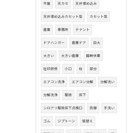
平屋
天カセ
天井埋め込み
天井埋め込みカセット型
カセット型
倉庫
事務所
テナント
ドアハンガー
倉庫ドア
巨大
大きい
大きい倉庫
臨時休業
社印研修
小口
柱
部分
エアコン洗浄
エアコン分解
分解洗い
分解洗浄
駆除
床下
シロアリ駆除床下点検口
防御
手洗い
ゴム
ジプトーン
張替え