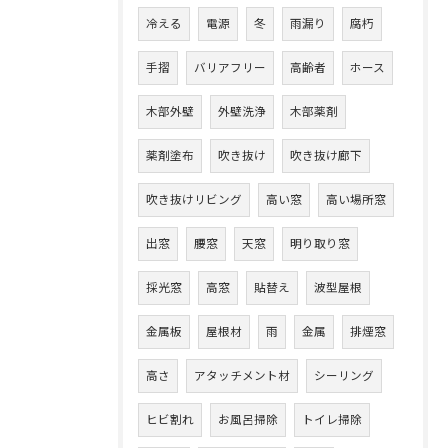
冷える
電源
冬
雨漏り
腐朽
手摺
バリアフリー
高齢者
ホース
木部外壁
外壁洗浄
木部薬剤
薬剤塗布
吹き抜け
吹き抜け廊下
吹き抜けリビング
高い窓
高い場所窓
出窓
腰窓
天窓
明り取り窓
採光窓
高窓
貼替え
波型屋根
金属板
屋根材
雨
金属
排煙窓
高さ
アタッチメント材
シーリング
ヒビ割れ
お風呂掃除
トイレ掃除