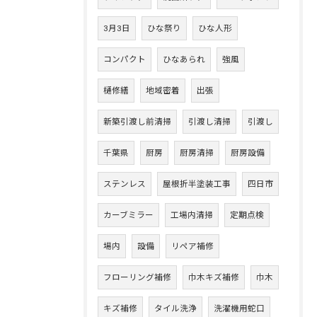
3月3日
ひな祭り
ひな人形
コンパクト
ひなあられ
強風
樋修繕
地域密着
出張
新築引渡し前清掃
引渡し清掃
引渡し
千葉県
厨房
厨房清掃
厨房設備
ステンレス
屋根折半塗装工事
四日市
カーブミラー
工場内清掃
定期点検
場内
設備
リペア補修
フローリング補修
巾木キズ補修
巾木
キズ補修
タイル洗浄
洗濯機用蛇口