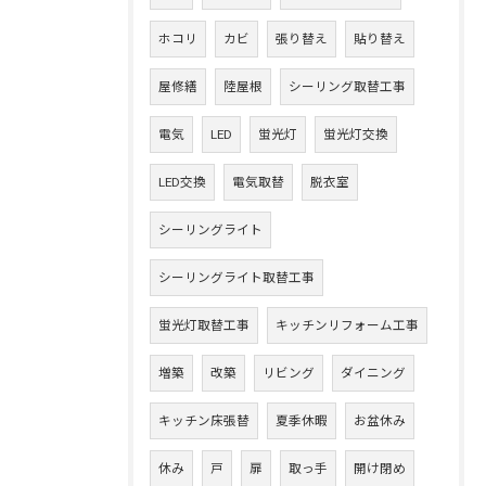
ホコリ
カビ
張り替え
貼り替え
屋修繕
陸屋根
シーリング取替工事
電気
LED
蛍光灯
蛍光灯交換
LED交換
電気取替
脱衣室
シーリングライト
シーリングライト取替工事
蛍光灯取替工事
キッチンリフォーム工事
増築
改築
リビング
ダイニング
キッチン床張替
夏季休暇
お盆休み
休み
戸
扉
取っ手
開け閉め