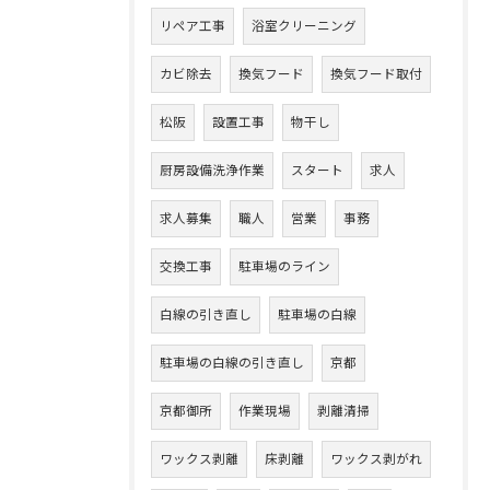
リペア工事
浴室クリーニング
カビ除去
換気フード
換気フード取付
松阪
設置工事
物干し
厨房設備洗浄作業
スタート
求人
求人募集
職人
営業
事務
交換工事
駐車場のライン
白線の引き直し
駐車場の白線
駐車場の白線の引き直し
京都
京都御所
作業現場
剥離清掃
ワックス剥離
床剥離
ワックス剥がれ