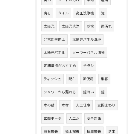
臭い
シートの汚れ
車内
座席
腐る
タイル
高圧洗浄機
泥
太陽光
太陽光洗浄
砂埃
雨汚れ
発電効率向上
太陽光パネル洗浄
太陽光パネル
ソーラーパネル清掃
定期清掃がおすすめ
チラシ
ティッシュ
配布
郵便局
集客
シャワーから漏れる
鎧囲い
鎧
木の壁
木材
大工仕事
玄関まわり
玄関ポーチ
人工芝
安全対策
庭石撤去
植木撤去
植栽撤去
芝生