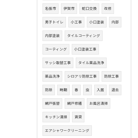
名張市
伊賀市
蛇口交換
改修
男子トイレ
小工事
小口塗装
内部
内部塗装
タイルコーティング
コーティング
小口塗装工事
サッシ取替工事
タイル薬品洗浄
薬品洗浄
シロアリ防除工事
防除工事
防除
時期
春
虫
入居
退去
網戸張替
網戸修繕
お風呂清掃
キッチン清掃
賃貸
エアシャワークリーニング