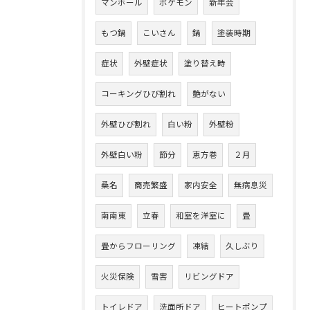
マンホール
ポケモン
新年会
もつ鍋
こいさん
鍋
塗装時期
症状
外壁症状
塗り替え時
コーキングひび割れ
艶がない
外壁ひび割れ
白い粉
外壁粉
外壁白い粉
節分
恵方巻
２月
桑名
商売繁盛
家内安全
無病息災
南南東
立春
和室を洋室に
畳
畳からフローリング
凍結
久しぶり
火災保険
雪害
リビングドア
トイレドア
洗面所ドア
ヒートポンプ