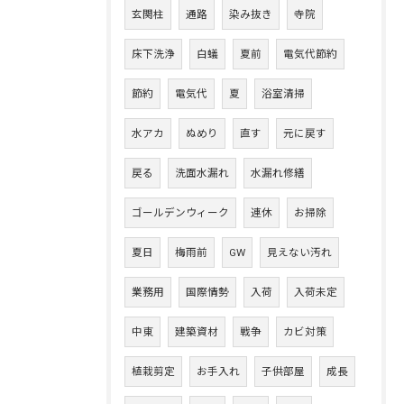
玄関柱
通路
染み抜き
寺院
床下洗浄
白蟻
夏前
電気代節約
節約
電気代
夏
浴室清掃
水アカ
ぬめり
直す
元に戻す
戻る
洗面水漏れ
水漏れ修繕
ゴールデンウィーク
連休
お掃除
夏日
梅雨前
GW
見えない汚れ
業務用
国際情勢
入荷
入荷未定
中東
建築資材
戦争
カビ対策
植栽剪定
お手入れ
子供部屋
成長