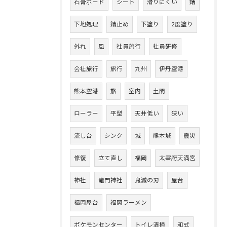
石膏ボード
シート
滑りにくい
錆
下地処理
錆止め
下塗り
2度塗り
外れ
風
社員旅行
社員研修
会社旅行
旅行
九州
伊丹空港
熊本空港
旅
室内
土間
ローラー
平型
天井低い
狭い
流し台
シンク
城
熊本城
震災
修復
立て直し
福岡
太宰府天満宮
神社
竈門神社
鬼滅の刃
屋台
福岡屋台
福岡ラーメン
ポケモンセンター
トイレ清掃
和式