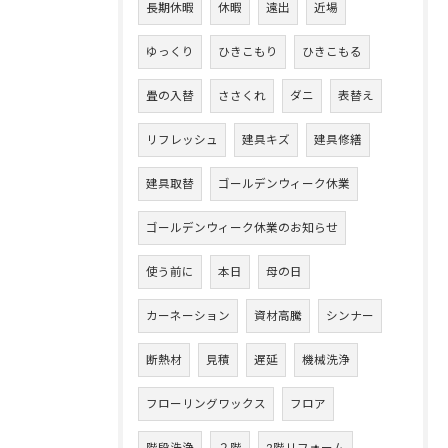
長期休暇
休暇
遠出
近場
ゆっくり
ひきこもり
ひきこもる
畳の入替
ささくれ
ダニ
表替え
リフレッシュ
建具キズ
建具修繕
建具取替
ゴールデンウィーク休業
ゴールデンウィーク休業のお知らせ
使う前に
本日
母の日
カーネーション
資材高騰
シンナー
断熱材
見積
遅延
機械洗浄
フローリングワックス
フロア