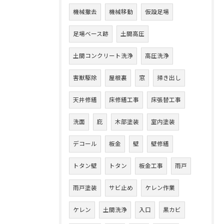
機械撤去
機械移動
仮設足場
足場ベース跡
土間高圧
土間コンクリート洗浄
高圧洗浄
害獣駆除
屋根裏
窓
掃き出し
天井修繕
床修繕工事
床張替工事
洗面
庇
木部塗装
室内塗装
デコール
板金
壁
壁修繕
トタン壁
トタン
板金工事
雨戸
雨戸塗装
サビ止め
ケレン作業
ケレン
土間洗浄
入口
黒カビ