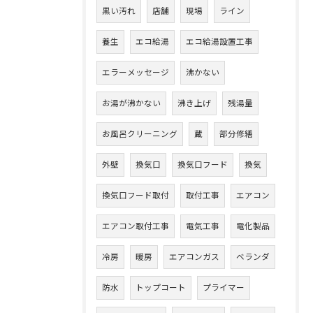
黒い汚れ
店舗
現場
ライン
養生
エコ給湯
エコ給湯設置工事
エラーメッセージ
沸かない
お湯が沸かない
沸き上げ
残湯量
お風呂クリーニング
蔵
部分修繕
外壁
換気口
換気口フード
換気
換気口フード取付
取付工事
エアコン
エアコン取付工事
電気工事
電化製品
冷房
暖房
エアコンガス
ベランダ
防水
トップコート
プライマー