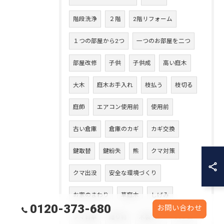
階段洗浄
２階
2階リフォーム
１つの部屋から2つ
一つのお部屋を二つ
部屋改修
子供
子供成
高い庭木
大木
庭木お手入れ
枝払う
枝切る
庭師
エアコン使用前
使用前
古い倉庫
倉庫のカギ
カギ交換
鍵取替
鍵紛失
熊
クマ対策
クマ出没
安全な環境づくり
お家のまわり
草庭木
しげみ
0120-373-680
お問い合わせ
クマ目撃
贈り物
木製ドア
入り口