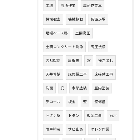
工場
高所作業
高所作業車
機械撤去
機械移動
仮設足場
足場ベース跡
土間高圧
土間コンクリート洗浄
高圧洗浄
害獣駆除
屋根裏
窓
掃き出し
天井修繕
床修繕工事
床張替工事
洗面
庇
木部塗装
室内塗装
デコール
板金
壁
壁修繕
トタン壁
トタン
板金工事
雨戸
雨戸塗装
サビ止め
ケレン作業