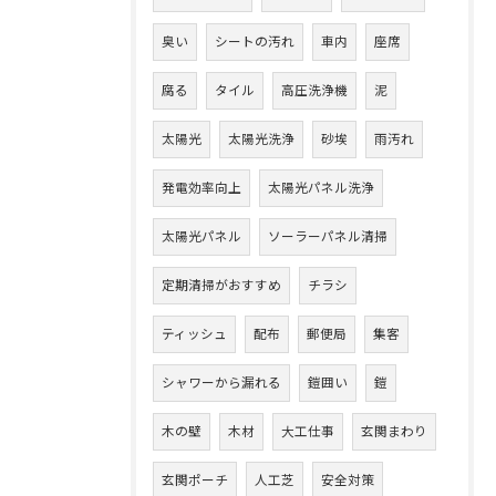
臭い
シートの汚れ
車内
座席
腐る
タイル
高圧洗浄機
泥
太陽光
太陽光洗浄
砂埃
雨汚れ
発電効率向上
太陽光パネル洗浄
太陽光パネル
ソーラーパネル清掃
定期清掃がおすすめ
チラシ
ティッシュ
配布
郵便局
集客
シャワーから漏れる
鎧囲い
鎧
木の壁
木材
大工仕事
玄関まわり
玄関ポーチ
人工芝
安全対策