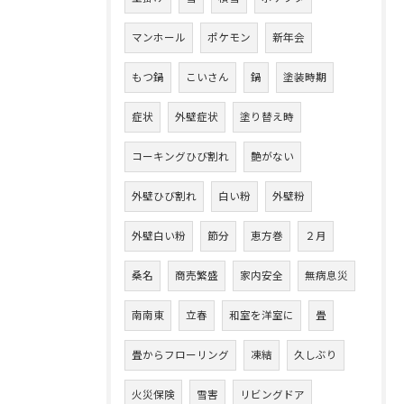
マンホール
ポケモン
新年会
もつ鍋
こいさん
鍋
塗装時期
症状
外壁症状
塗り替え時
コーキングひび割れ
艶がない
外壁ひび割れ
白い粉
外壁粉
外壁白い粉
節分
恵方巻
２月
桑名
商売繁盛
家内安全
無病息災
南南東
立春
和室を洋室に
畳
畳からフローリング
凍結
久しぶり
火災保険
雪害
リビングドア