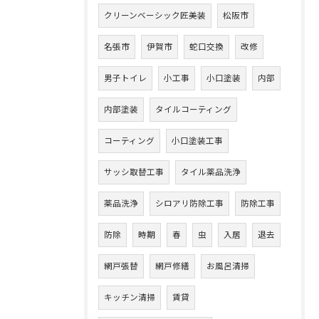
クリーンベーシック匠美装
松阪市
名張市
伊賀市
蛇口交換
改修
男子トイレ
小工事
小口塗装
内部
内部塗装
タイルコーティング
コーティング
小口塗装工事
サッシ取替工事
タイル薬品洗浄
薬品洗浄
シロアリ防除工事
防除工事
防除
時期
春
虫
入居
退去
網戸張替
網戸修繕
お風呂清掃
キッチン清掃
賃貸