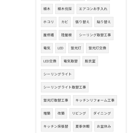
植木
植木伐採
エアコンお手入れ
ホコリ
カビ
張り替え
貼り替え
屋修繕
陸屋根
シーリング取替工事
電気
LED
蛍光灯
蛍光灯交換
LED交換
電気取替
脱衣室
シーリングライト
シーリングライト取替工事
蛍光灯取替工事
キッチンリフォーム工事
増築
改築
リビング
ダイニング
キッチン床張替
夏季休暇
お盆休み