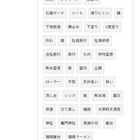
石膏ボード
シート
滑りにくい
錆
下地処理
錆止め
下塗り
2度塗り
外れ
風
社員旅行
社員研修
会社旅行
旅行
九州
伊丹空港
熊本空港
旅
室内
土間
ローラー
平型
天井低い
狭い
流し台
シンク
城
熊本城
震災
修復
立て直し
福岡
太宰府天満宮
神社
竈門神社
鬼滅の刃
屋台
福岡屋台
福岡ラーメン