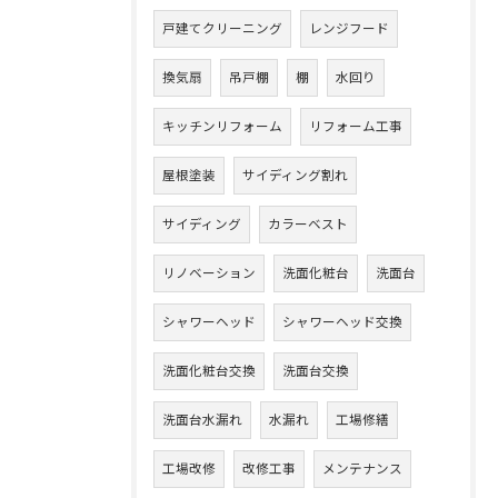
戸建てクリーニング
レンジフード
換気扇
吊戸棚
棚
水回り
キッチンリフォーム
リフォーム工事
屋根塗装
サイディング割れ
サイディング
カラーベスト
リノベーション
洗面化粧台
洗面台
シャワーヘッド
シャワーヘッド交換
洗面化粧台交換
洗面台交換
洗面台水漏れ
水漏れ
工場修繕
工場改修
改修工事
メンテナンス