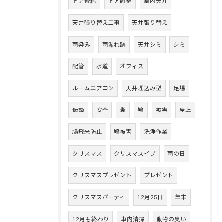
ドア修繕
ドア調整
室内天井
天井張り替え工事
天井張り替え
雨染み
雨漏れ跡
天井シミ
シミ
配管
水道
オフィス
ルームエアコン
天井埋込み型
足場
仮設
安全
糞
鳩
被害
屋上
鳩飛来防止
鳩被害
洗浄作業
クリスマス
クリスマスイブ
雨の日
クリスマスプレゼント
プレゼント
クリスマスパーティ
12月25日
年末
12月も終わり
車内清掃
動物の臭い