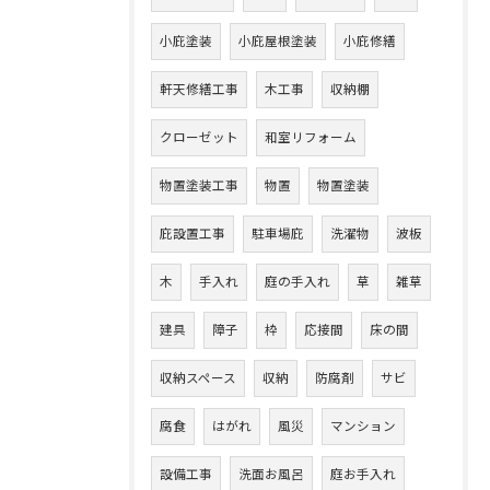
小庇塗装
小庇屋根塗装
小庇修繕
軒天修繕工事
木工事
収納棚
クローゼット
和室リフォーム
物置塗装工事
物置
物置塗装
庇設置工事
駐車場庇
洗濯物
波板
木
手入れ
庭の手入れ
草
雑草
建具
障子
枠
応接間
床の間
収納スペース
収納
防腐剤
サビ
腐食
はがれ
風災
マンション
設備工事
洗面お風呂
庭お手入れ