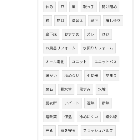
休み
戸
扉
取っ手
開け閉め
桟
蛇口
塗替え
廊下
増し張り
廊下床
おすすめ
ズレ
ひび
お風呂リフォーム
水回りリフォーム
オール電化
ユニット
ユニットバス
暖かい
冷めない
小便器
詰まり
尿石
排水管
黒ずみ
水垢
脱衣所
アパート
遮熱
断熱
増改築
保温
冷めにくい
紫外線
守る
家を守る
フラッシュバルブ