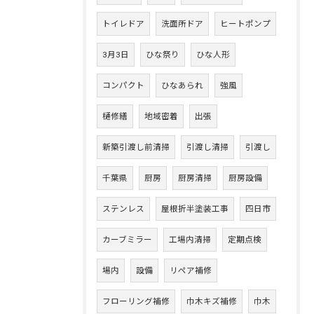
トイレドア
洗面所ドア
ヒートポンプ
3月3日
ひな祭り
ひな人形
コンパクト
ひなあられ
強風
樋修繕
地域密着
出張
新築引渡し前清掃
引渡し清掃
引渡し
千葉県
厨房
厨房清掃
厨房設備
ステンレス
屋根折半塗装工事
四日市
カーブミラー
工場内清掃
定期点検
場内
設備
リペア補修
フローリング補修
巾木キズ補修
巾木