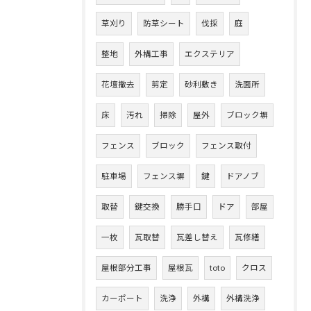
草刈り
防草シート
伐採
庭
整地
外構工事
エクステリア
花壇撤去
剪定
砂利敷き
洗面所
床
汚れ
掃除
屋外
ブロック塀
フェンス
ブロック
フェンス取付
駐車場
フェンス塀
鍵
ドアノブ
取替
鍵交換
勝手口
ドア
部屋
一枚
瓦取替
瓦差し替え
瓦修繕
屋根部分工事
屋根瓦
toto
クロス
カーポート
洗浄
外構
外構洗浄