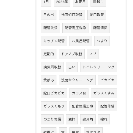
1月
2026年
お正月
年越し
日の出
洗面蛇口取替
蛇口取替
配管洗浄
配管高圧洗浄
配管清掃
キッチン配管
お風呂配管
つまり
定期的
ドアノブ取替
ノブ
換気扇取替
古い
トイレクリーニング
黄ばみ
洗面台クリーニング
ピカピカ
蛇口ピカピカ
ガラス台
ガラスくすみ
ガラスくもり
配管修繕工事
配管修繕
つまり修繕
窓枠
建具角
擦れ
壁掛け
雪
積雪
ポケフタ