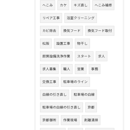
へこみ
カケ
キズ直し
へこみ補修
リペア工事
浴室クリーニング
カビ除去
換気フード
換気フード取付
松阪
設置工事
物干し
厨房設備洗浄作業
スタート
求人
求人募集
職人
営業
事務
交換工事
駐車場のライン
白線の引き直し
駐車場の白線
駐車場の白線の引き直し
京都
京都御所
作業現場
剥離清掃