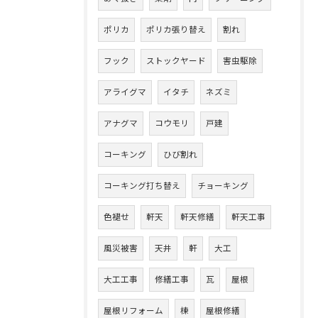
ポリカ
ポリカ張り替え
割れ
フック
ストックヤード
害虫駆除
アライグマ
イタチ
ネズミ
アナグマ
コウモリ
戸建
コーキング
ひび割れ
コーキング打ち替え
チョーキング
色褪せ
軒天
軒天修繕
軒天工事
風災被害
天井
軒
大工
大工工事
修繕工事
瓦
屋根
屋根リフォーム
棟
屋根修繕