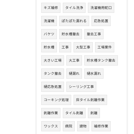
キズ補修
タイル洗浄
洗濯機用蛇口
洗濯機
ぽたぽた漏れる
応急処置
バケツ
貯水槽撤去
撤去工事
貯水槽
工事
大型工事
工場案件
大きい工場
大工事
貯水槽タンク撤去
タンク撤去
樋漏れ
樋水漏れ
樋応急処置
シーリング工事
コーキング処理
床タイル剥離作業
剥離作業
タイル剥離
剥離
ワックス
病院
建物
補修作業