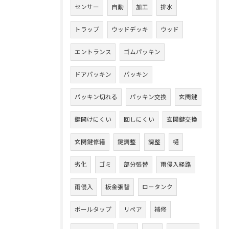
センサー
自動
加工
排水
トラップ
ウッドデッキ
ウッド
エントランス
ゴムパッキン
ドアパッキン
パッキン
パッキン切れる
パッキン交換
玄関鍵
鍵開けにくい
回しにくい
玄関鍵交換
玄関鍵修繕
鍵調整
調整
樋
劣化
ゴミ
部分張替
雨侵入経路
雨侵入
板金張替
ロータンク
ボールタップ
リペア
補修