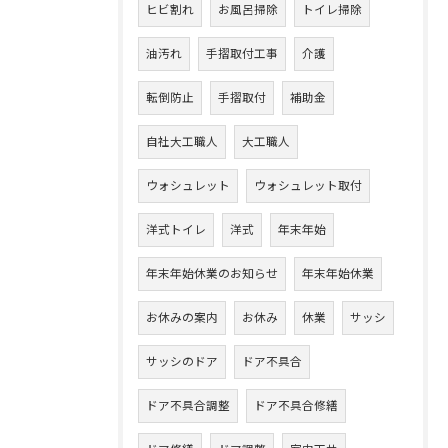
ヒビ割れ
お風呂掃除
トイレ掃除
油汚れ
手摺取付工事
介護
転倒防止
手摺取付
補助金
自社大工職人
大工職人
ウォシュレット
ウォシュレット取付
洋式トイレ
洋式
年末年始
年末年始休業のお知らせ
年末年始休業
お休みの案内
お休み
休業
サッシ
サッシのドア
ドア不具合
ドア不具合調整
ドア不具合修繕