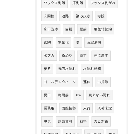
ワックス剥離
床剥離
ワックス剥がれ
玄関柱
通路
染み抜き
寺院
床下洗浄
白蟻
夏前
電気代節約
節約
電気代
夏
浴室清掃
水アカ
ぬめり
直す
元に戻す
戻る
洗面水漏れ
水漏れ修繕
ゴールデンウィーク
連休
お掃除
夏日
梅雨前
GW
見えない汚れ
業務用
国際情勢
入荷
入荷未定
中東
建築資材
戦争
カビ対策