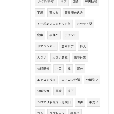
リペア(補修)
キズ
凹み
軒天貼替
平屋
天カセ
天井埋め込み
天井埋め込みカセット型
カセット型
倉庫
事務所
テナント
ドアハンガー
倉庫ドア
巨大
大きい
大きい倉庫
臨時休業
社印研修
小口
柱
部分
エアコン洗浄
エアコン分解
分解洗い
分解洗浄
駆除
床下
シロアリ駆除床下点検口
防御
手洗い
ゴム
ジプトーン
張替え