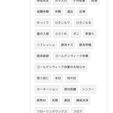
植栽剪定
お手入れ
子供部屋
成長
長期休暇
休暇
遠出
近場
ゆっくり
ひきこもり
ひきこもる
畳の入替
ささくれ
ダニ
表替え
リフレッシュ
建具キズ
建具修繕
建具取替
ゴールデンウィーク休業
ゴールデンウィーク休業のお知らせ
使う前に
本日
母の日
カーネーション
資材高騰
シンナー
断熱材
見積
遅延
機械洗浄
フローリングワックス
フロア