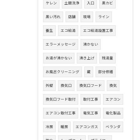
ケレン
土間洗浄
入口
黒カビ
黒い汚れ
店舗
現場
ライン
養生
エコ給湯
エコ給湯設置工事
エラーメッセージ
沸かない
お湯が沸かない
沸き上げ
残湯量
お風呂クリーニング
蔵
部分修繕
外壁
換気口
換気口フード
換気
換気口フード取付
取付工事
エアコン
エアコン取付工事
電気工事
電化製品
冷房
暖房
エアコンガス
ベランダ