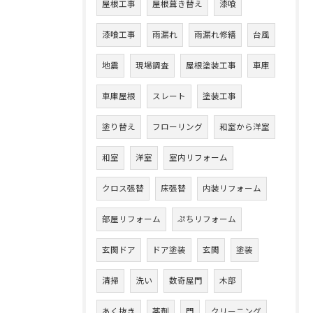
屋根工事
屋根葺き替え
漆喰
漆喰工事
雨漏れ
雨漏れ修繕
台風
地震
現場調査
屋根塗装工事
車庫
車庫屋根
スレート
塗装工事
塗り替え
フローリング
和室から洋室
和室
洋室
室内リフォーム
クロス張替
床張替
内装リフォーム
部屋リフォーム
ぷちリフォーム
玄関ドア
ドア塗装
玄関
塗装
清掃
洗い
数奇屋門
木部
あく抜き
薬剤
門
クリーニング