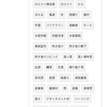
ロスナイ換気扇
ロスナイ
ビル
冷える
電源
冬
雨漏り
腐朽
手摺
バリアフリー
高齢者
ホース
木部外壁
外壁洗浄
木部薬剤
薬剤塗布
吹き抜け
吹き抜け廊下
吹き抜けリビング
高い窓
高い場所窓
出窓
腰窓
天窓
明り取り窓
採光窓
高窓
貼替え
波型屋根
金属板
屋根材
雨
金属
排煙窓
高さ
アタッチメント材
シーリング