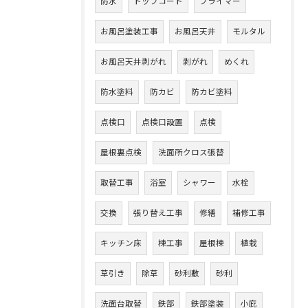
防水
トップコート
プライマー
お風呂塗装工事
お風呂天井
モルタル
お風呂天井剥がれ
剥がれ
めくれ
防水塗料
防カビ
防カビ塗料
点検口
点検口設置
点検
屋根裏点検
洗面所クロス張替
取替工事
浴室
シャワー
水栓
交換
張り替え工事
修繕
補修工事
キッチン床
棟工事
屋根棟
植栽
草引き
除草
砂利敷
砂利
洗面台取替
鉄部
鉄部塗装
小庇