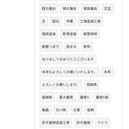
庭石撤去
植木撤去
植栽撤去
芝生
芝
庭石
作業
工場塗装工事
階段塗装
鉄骨塗装
配管掃除
配管つまり
詰まる
新年
あけましておめでとうございます
本年もよろしくお願いいたします。
本年
よろしくお願いします。
鳥取県
島根県
最大震度
震度5
震度5強
輪島
石川県
災害
復興
折半屋根塗装工事
折半屋根
アトラ