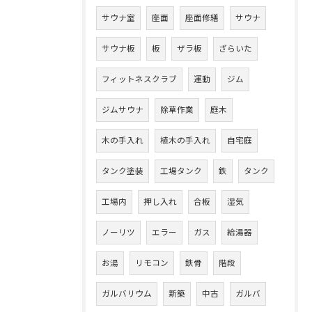
サウナ室
座面
座面修繕
サウナ
サウナ板
板
ザラ板
ざらいた
フィットネスクラブ
運動
ジム
ジムサウナ
除草作業
庭木
木の手入れ
植木の手入れ
自宅庭
タンク塗装
工場タンク
鉄
タンク
工場内
押し入れ
合板
湿気
ノーリツ
エラー
ガス
給湯器
お湯
リモコン
鉄骨
階段
ガルバリウム
新築
中古
ガルバ