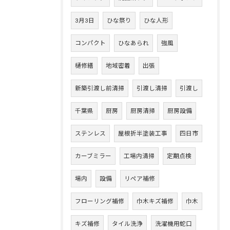
3月3日
ひな祭り
ひな人形
コンパクト
ひなあられ
強風
樋修繕
地域密着
出張
新築引渡し前清掃
引渡し清掃
引渡し
千葉県
厨房
厨房清掃
厨房設備
ステンレス
屋根折半塗装工事
四日市
カーブミラー
工場内清掃
定期点検
場内
設備
リペア補修
フローリング補修
巾木キズ補修
巾木
キズ補修
タイル洗浄
洗濯機用蛇口