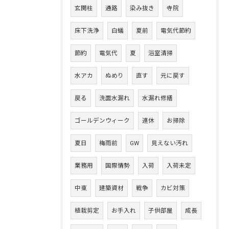
玄関柱
通路
染み抜き
寺院
床下洗浄
白蟻
夏前
電気代節約
節約
電気代
夏
浴室清掃
水アカ
ぬめり
直す
元に戻す
戻る
洗面水漏れ
水漏れ修繕
ゴールデンウィーク
連休
お掃除
夏日
梅雨前
GW
見えない汚れ
業務用
国際情勢
入荷
入荷未定
中東
建築資材
戦争
カビ対策
植栽剪定
お手入れ
子供部屋
成長