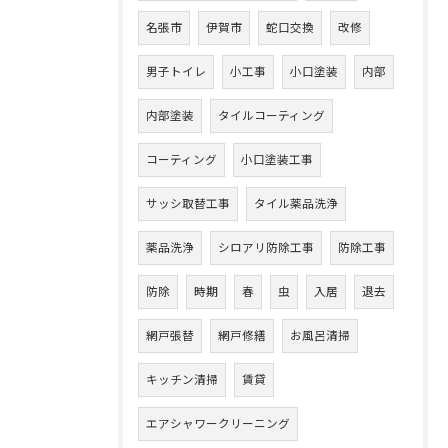
名張市
伊賀市
蛇口交換
改修
男子トイレ
小工事
小口塗装
内部
内部塗装
タイルコーティング
コーティング
小口塗装工事
サッシ取替工事
タイル薬品洗浄
薬品洗浄
シロアリ防除工事
防除工事
防除
時期
春
虫
入居
退去
網戸張替
網戸修繕
お風呂清掃
キッチン清掃
賃貸
エアシャワークリーニング