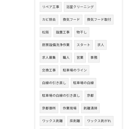
リペア工事
浴室クリーニング
カビ除去
換気フード
換気フード取付
松阪
設置工事
物干し
厨房設備洗浄作業
スタート
求人
求人募集
職人
営業
事務
交換工事
駐車場のライン
白線の引き直し
駐車場の白線
駐車場の白線の引き直し
京都
京都御所
作業現場
剥離清掃
ワックス剥離
床剥離
ワックス剥がれ