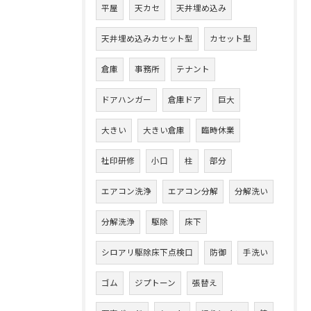
平屋
天カセ
天井埋め込み
天井埋め込みカセット型
カセット型
倉庫
事務所
テナント
ドアハンガー
倉庫ドア
巨大
大きい
大きい倉庫
臨時休業
社印研修
小口
柱
部分
エアコン洗浄
エアコン分解
分解洗い
分解洗浄
駆除
床下
シロアリ駆除床下点検口
防御
手洗い
ゴム
ジプトーン
張替え