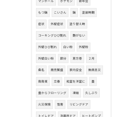
マンホール
ポケモン
新年会
もつ鍋
こいさん
鍋
塗装時期
症状
外壁症状
塗り替え時
コーキングひび割れ
艶がない
外壁ひび割れ
白い粉
外壁粉
外壁白い粉
節分
恵方巻
２月
桑名
商売繁盛
家内安全
無病息災
南南東
立春
和室を洋室に
畳
畳からフローリング
凍結
久しぶり
火災保険
雪害
リビングドア
トイレドア
洗面所ドア
ヒートポンプ