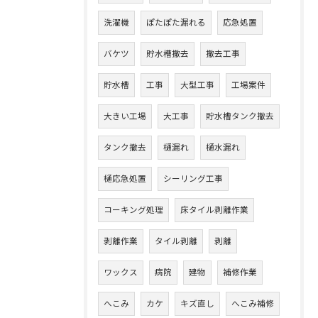
洗濯機
ぽたぽた漏れる
応急処置
バケツ
貯水槽撤去
撤去工事
貯水槽
工事
大型工事
工場案件
大きい工場
大工事
貯水槽タンク撤去
タンク撤去
樋漏れ
樋水漏れ
樋応急処置
シーリング工事
コーキング処理
床タイル剥離作業
剥離作業
タイル剥離
剥離
ワックス
病院
建物
補修作業
へこみ
カケ
キズ直し
へこみ補修