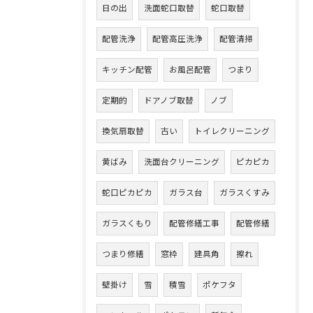
日の出
洗面蛇口取替
蛇口取替
配管洗浄
配管高圧洗浄
配管清掃
キッチン配管
お風呂配管
つまり
定期的
ドアノブ取替
ノブ
換気扇取替
古い
トイレクリーニング
黄ばみ
洗面台クリーニング
ピカピカ
蛇口ピカピカ
ガラス台
ガラスくすみ
ガラスくもり
配管修繕工事
配管修繕
つまり修繕
窓枠
建具角
擦れ
壁掛け
雪
積雪
ポケフタ