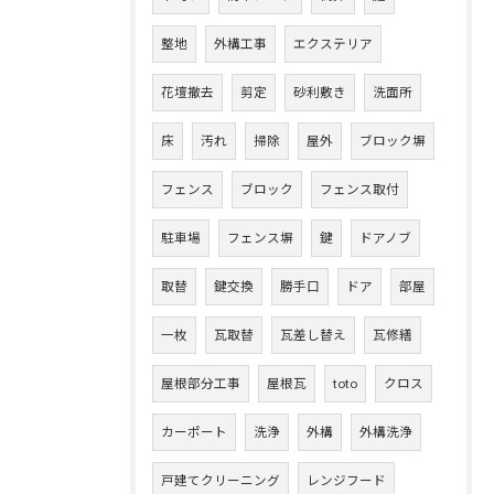
整地
外構工事
エクステリア
花壇撤去
剪定
砂利敷き
洗面所
床
汚れ
掃除
屋外
ブロック塀
フェンス
ブロック
フェンス取付
駐車場
フェンス塀
鍵
ドアノブ
取替
鍵交換
勝手口
ドア
部屋
一枚
瓦取替
瓦差し替え
瓦修繕
屋根部分工事
屋根瓦
toto
クロス
カーポート
洗浄
外構
外構洗浄
戸建てクリーニング
レンジフード