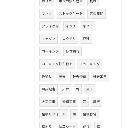
ポリカ
ポリカ張り替え
割れ
フック
ストックヤード
害虫駆除
アライグマ
イタチ
ネズミ
アナグマ
コウモリ
戸建
コーキング
ひび割れ
コーキング打ち替え
チョーキング
色褪せ
軒天
軒天修繕
軒天工事
風災被害
天井
軒
大工
大工工事
修繕工事
瓦
屋根
屋根リフォーム
棟
屋根修繕
草刈り
防草シート
伐採
庭