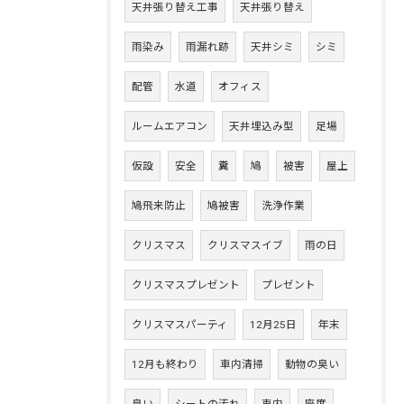
天井張り替え工事
天井張り替え
雨染み
雨漏れ跡
天井シミ
シミ
配管
水道
オフィス
ルームエアコン
天井埋込み型
足場
仮設
安全
糞
鳩
被害
屋上
鳩飛来防止
鳩被害
洗浄作業
クリスマス
クリスマスイブ
雨の日
クリスマスプレゼント
プレゼント
クリスマスパーティ
12月25日
年末
12月も終わり
車内清掃
動物の臭い