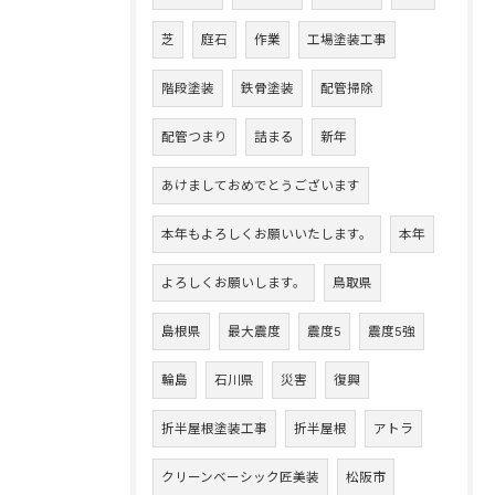
芝
庭石
作業
工場塗装工事
階段塗装
鉄骨塗装
配管掃除
配管つまり
詰まる
新年
あけましておめでとうございます
本年もよろしくお願いいたします。
本年
よろしくお願いします。
鳥取県
島根県
最大震度
震度5
震度5強
輪島
石川県
災害
復興
折半屋根塗装工事
折半屋根
アトラ
クリーンベーシック匠美装
松阪市