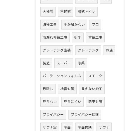
大掃除
古民家
和式トイレ
清掃工事
手が届かない
プロ
雨漏れ修繕工事
折半
営繕工事
グレーチング塗装
グレーチング
お店
製造
スーパー
惣菜
パーテーションフィルム
スモーク
目隠し
地震対策
見えない施工
見えない
見えにくい
防犯対策
プライバシー
プライバシー保護
サウナ室
座面
座面修繕
サウナ