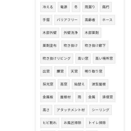
冷える
電源
冬
雨漏り
腐朽
手摺
バリアフリー
高齢者
ホース
木部外壁
外壁洗浄
木部薬剤
薬剤塗布
吹き抜け
吹き抜け廊下
吹き抜けリビング
高い窓
高い場所窓
出窓
腰窓
天窓
明り取り窓
採光窓
高窓
貼替え
波型屋根
金属板
屋根材
雨
金属
排煙窓
高さ
アタッチメント材
シーリング
ヒビ割れ
お風呂掃除
トイレ掃除