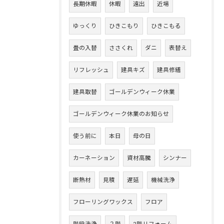
長期休暇
休暇
遠出
近場
ゆっくり
ひきこもり
ひきこもる
畳の入替
ささくれ
ダニ
表替え
リフレッシュ
建具キズ
建具修繕
建具取替
ゴールデンウィーク休業
ゴールデンウィーク休業のお知らせ
使う前に
本日
母の日
カーネーション
資材高騰
シンナー
断熱材
見積
遅延
機械洗浄
フローリングワックス
フロア