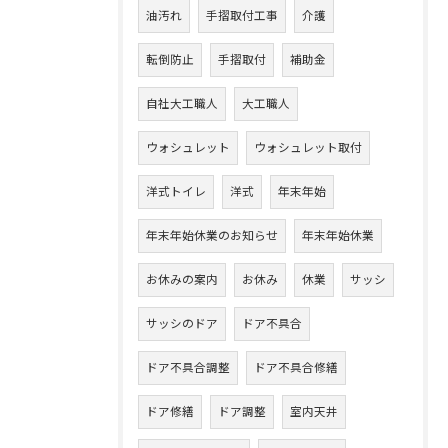
油汚れ
手摺取付工事
介護
転倒防止
手摺取付
補助金
自社大工職人
大工職人
ウォシュレット
ウォシュレット取付
洋式トイレ
洋式
年末年始
年末年始休業のお知らせ
年末年始休業
お休みの案内
お休み
休業
サッシ
サッシのドア
ドア不具合
ドア不具合調整
ドア不具合修繕
ドア修繕
ドア調整
室内天井