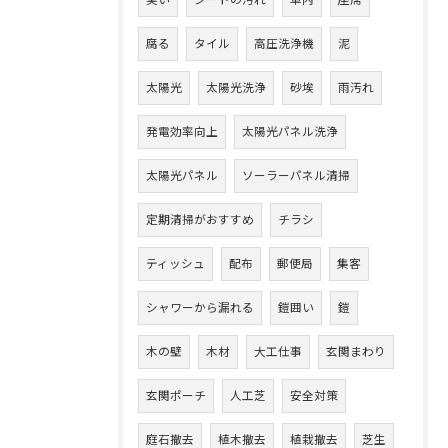
臭い
シートの汚れ
車内
座席
腐る
タイル
高圧洗浄機
泥
太陽光
太陽光洗浄
砂埃
雨汚れ
発電効率向上
太陽光パネル洗浄
太陽光パネル
ソーラーパネル清掃
定期清掃がおすすめ
チラシ
ティッシュ
配布
郵便局
集客
シャワーから漏れる
鎧囲い
鎧
木の壁
木材
大工仕事
玄関まわり
玄関ポーチ
人工芝
安全対策
庭石撤去
植木撤去
植栽撤去
芝生