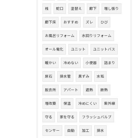
桟
蛇口
塗替え
廊下
増し張り
廊下床
おすすめ
ズレ
ひび
お風呂リフォーム
水回りリフォーム
オール電化
ユニット
ユニットバス
暖かい
冷めない
小便器
詰まり
尿石
排水管
黒ずみ
水垢
脱衣所
アパート
遮熱
断熱
増改築
保温
冷めにくい
紫外線
守る
家を守る
フラッシュバルブ
センサー
自動
加工
排水