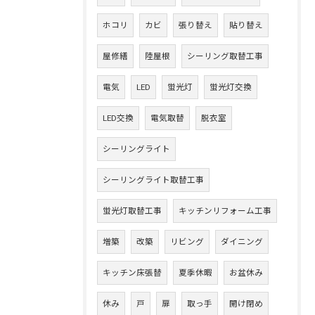
ホコリ
カビ
張り替え
貼り替え
屋修繕
陸屋根
シーリング取替工事
電気
LED
蛍光灯
蛍光灯交換
LED交換
電気取替
脱衣室
シーリングライト
シーリングライト取替工事
蛍光灯取替工事
キッチンリフォーム工事
増築
改築
リビング
ダイニング
キッチン床張替
夏季休暇
お盆休み
休み
戸
扉
取っ手
開け閉め