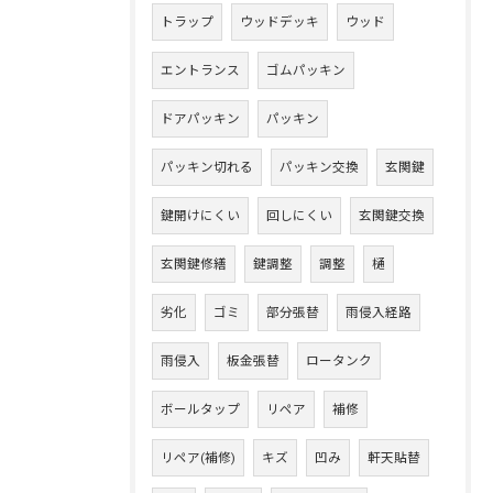
トラップ
ウッドデッキ
ウッド
エントランス
ゴムパッキン
ドアパッキン
パッキン
パッキン切れる
パッキン交換
玄関鍵
鍵開けにくい
回しにくい
玄関鍵交換
玄関鍵修繕
鍵調整
調整
樋
劣化
ゴミ
部分張替
雨侵入経路
雨侵入
板金張替
ロータンク
ボールタップ
リペア
補修
リペア(補修)
キズ
凹み
軒天貼替