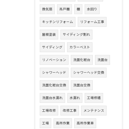
換気扇
吊戸棚
棚
水回り
キッチンリフォーム
リフォーム工事
屋根塗装
サイディング割れ
サイディング
カラーベスト
リノベーション
洗面化粧台
洗面台
シャワーヘッド
シャワーヘッド交換
洗面化粧台交換
洗面台交換
洗面台水漏れ
水漏れ
工場修繕
工場改修
改修工事
メンテナンス
工場
高所作業
高所作業車