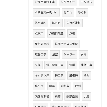
お風呂塗装工事
お風呂天井
モルタル
お風呂天井剥がれ
剥がれ
めくれ
防水塗料
防カビ
防カビ塗料
点検口
点検口設置
点検
屋根裏点検
洗面所クロス張替
取替工事
浴室
シャワー
水栓
交換
張り替え工事
修繕
補修工事
キッチン床
棟工事
屋根棟
植栽
草引き
除草
砂利敷
砂利
洗面台取替
鉄部
鉄部塗装
小庇