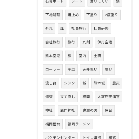
石膏ボード
シート
滑りにくい
錆
下地処理
錆止め
下塗り
2度塗り
外れ
風
社員旅行
社員研修
会社旅行
旅行
九州
伊丹空港
熊本空港
旅
室内
土間
ローラー
平型
天井低い
狭い
流し台
シンク
城
熊本城
震災
修復
立て直し
福岡
太宰府天満宮
神社
竈門神社
鬼滅の刃
屋台
福岡屋台
福岡ラーメン
ポケモンセンター
トイレ清掃
和式