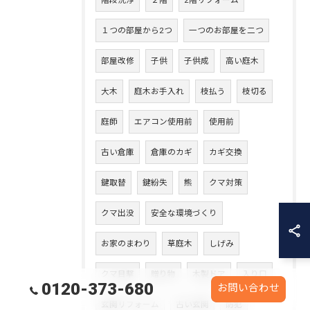
階段洗浄
２階
2階リフォーム
１つの部屋から2つ
一つのお部屋を二つ
部屋改修
子供
子供成
高い庭木
大木
庭木お手入れ
枝払う
枝切る
庭師
エアコン使用前
使用前
古い倉庫
倉庫のカギ
カギ交換
鍵取替
鍵紛失
熊
クマ対策
クマ出没
安全な環境づくり
お家のまわり
草庭木
しげみ
クマ目撃
贈り物
木製ドア
入り口
0120-373-680
お問い合わせ
玄関リフォーム
古い玄関
防犯