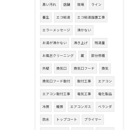
黒い汚れ
店舗
現場
ライン
養生
エコ給湯
エコ給湯設置工事
エラーメッセージ
沸かない
お湯が沸かない
沸き上げ
残湯量
お風呂クリーニング
蔵
部分修繕
外壁
換気口
換気口フード
換気
換気口フード取付
取付工事
エアコン
エアコン取付工事
電気工事
電化製品
冷房
暖房
エアコンガス
ベランダ
防水
トップコート
プライマー