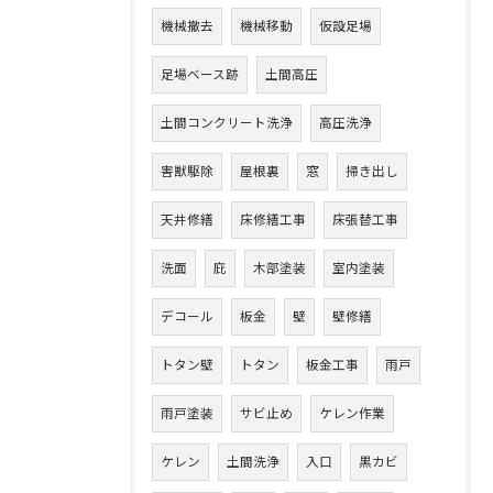
機械撤去
機械移動
仮設足場
足場ベース跡
土間高圧
土間コンクリート洗浄
高圧洗浄
害獣駆除
屋根裏
窓
掃き出し
天井修繕
床修繕工事
床張替工事
洗面
庇
木部塗装
室内塗装
デコール
板金
壁
壁修繕
トタン壁
トタン
板金工事
雨戸
雨戸塗装
サビ止め
ケレン作業
ケレン
土間洗浄
入口
黒カビ