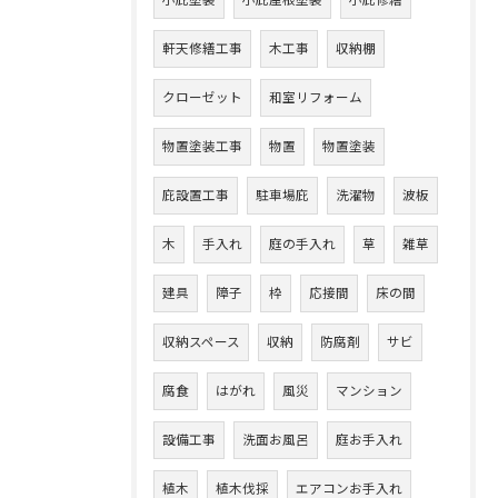
小庇塗装
小庇屋根塗装
小庇修繕
軒天修繕工事
木工事
収納棚
クローゼット
和室リフォーム
物置塗装工事
物置
物置塗装
庇設置工事
駐車場庇
洗濯物
波板
木
手入れ
庭の手入れ
草
雑草
建具
障子
枠
応接間
床の間
収納スペース
収納
防腐剤
サビ
腐食
はがれ
風災
マンション
設備工事
洗面お風呂
庭お手入れ
植木
植木伐採
エアコンお手入れ