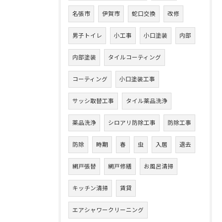
名張市
伊賀市
蛇口交換
改修
男子トイレ
小工事
小口塗装
内部
内部塗装
タイルコーティング
コーティング
小口塗装工事
サッシ取替工事
タイル薬品洗浄
薬品洗浄
シロアリ防除工事
防除工事
防除
時期
春
虫
入居
退去
網戸張替
網戸修繕
お風呂清掃
キッチン清掃
賃貸
エアシャワークリーニング