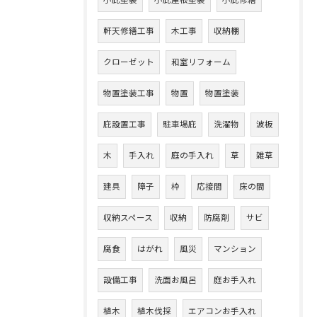
小庇塗装
小庇屋根塗装
小庇修繕
軒天修繕工事
木工事
収納棚
クローゼット
和室リフォーム
物置塗装工事
物置
物置塗装
庇設置工事
駐車場庇
洗濯物
波板
木
手入れ
庭の手入れ
草
雑草
建具
障子
枠
応接間
床の間
収納スペース
収納
防腐剤
サビ
腐食
はがれ
風災
マンション
設備工事
洗面お風呂
庭お手入れ
植木
植木伐採
エアコンお手入れ