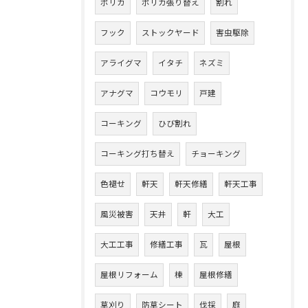
ポリカ
ポリカ張り替え
割れ
フック
ストックヤード
害虫駆除
アライグマ
イタチ
ネズミ
アナグマ
コウモリ
戸建
コーキング
ひび割れ
コーキング打ち替え
チョーキング
色褪せ
軒天
軒天修繕
軒天工事
風災被害
天井
軒
大工
大工工事
修繕工事
瓦
屋根
屋根リフォーム
棟
屋根修繕
草刈り
防草シート
伐採
庭