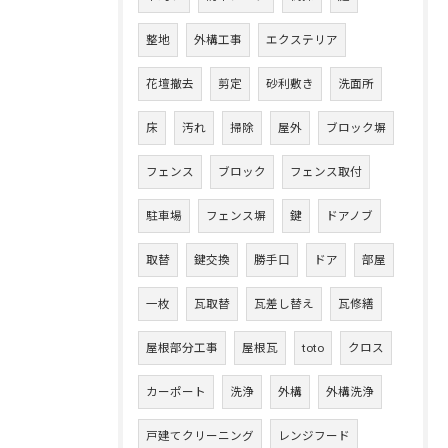
整地
外構工事
エクステリア
花壇撤去
剪定
砂利敷き
洗面所
床
汚れ
掃除
屋外
ブロック塀
フェンス
ブロック
フェンス取付
駐車場
フェンス塀
鍵
ドアノブ
取替
鍵交換
勝手口
ドア
部屋
一枚
瓦取替
瓦差し替え
瓦修繕
屋根部分工事
屋根瓦
toto
クロス
カーポート
洗浄
外構
外構洗浄
戸建てクリーニング
レンジフード