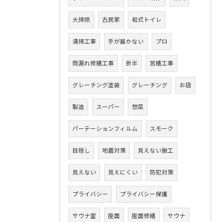
大掃除
古民家
和式トイレ
清掃工事
手が届かない
プロ
雨漏れ修繕工事
折半
営繕工事
グレーチング塗装
グレーチング
お店
製造
スーパー
惣菜
パーテーションフィルム
スモーク
目隠し
地震対策
見えない施工
見えない
見えにくい
防犯対策
プライバシー
プライバシー保護
サウナ室
座面
座面修繕
サウナ