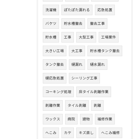
洗濯機
ぽたぽた漏れる
応急処置
バケツ
貯水槽撤去
撤去工事
貯水槽
工事
大型工事
工場案件
大きい工場
大工事
貯水槽タンク撤去
タンク撤去
樋漏れ
樋水漏れ
樋応急処置
シーリング工事
コーキング処理
床タイル剥離作業
剥離作業
タイル剥離
剥離
ワックス
病院
建物
補修作業
へこみ
カケ
キズ直し
へこみ補修