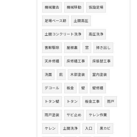
機械撤去
機械移動
仮設足場
足場ベース跡
土間高圧
土間コンクリート洗浄
高圧洗浄
害獣駆除
屋根裏
窓
掃き出し
天井修繕
床修繕工事
床張替工事
洗面
庇
木部塗装
室内塗装
デコール
板金
壁
壁修繕
トタン壁
トタン
板金工事
雨戸
雨戸塗装
サビ止め
ケレン作業
ケレン
土間洗浄
入口
黒カビ