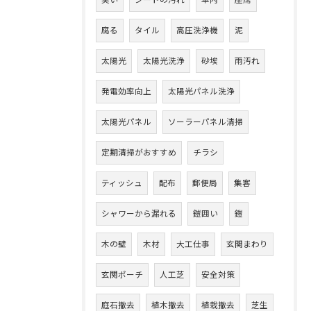
臭い
シートの汚れ
車内
座席
腐る
タイル
高圧洗浄機
泥
太陽光
太陽光洗浄
砂埃
雨汚れ
発電効率向上
太陽光パネル洗浄
太陽光パネル
ソーラーパネル清掃
定期清掃がおすすめ
チラシ
ティッシュ
配布
郵便局
集客
シャワーから漏れる
鎧囲い
鎧
木の壁
木材
大工仕事
玄関まわり
玄関ポーチ
人工芝
安全対策
庭石撤去
植木撤去
植栽撤去
芝生