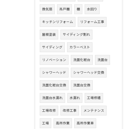
換気扇
吊戸棚
棚
水回り
キッチンリフォーム
リフォーム工事
屋根塗装
サイディング割れ
サイディング
カラーベスト
リノベーション
洗面化粧台
洗面台
シャワーヘッド
シャワーヘッド交換
洗面化粧台交換
洗面台交換
洗面台水漏れ
水漏れ
工場修繕
工場改修
改修工事
メンテナンス
工場
高所作業
高所作業車