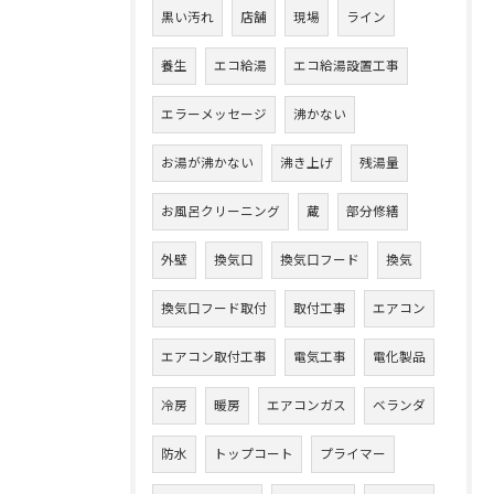
黒い汚れ
店舗
現場
ライン
養生
エコ給湯
エコ給湯設置工事
エラーメッセージ
沸かない
お湯が沸かない
沸き上げ
残湯量
お風呂クリーニング
蔵
部分修繕
外壁
換気口
換気口フード
換気
換気口フード取付
取付工事
エアコン
エアコン取付工事
電気工事
電化製品
冷房
暖房
エアコンガス
ベランダ
防水
トップコート
プライマー