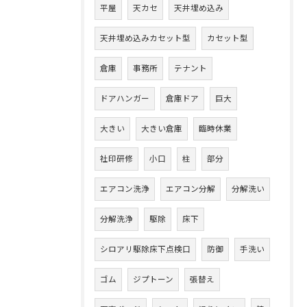
平屋
天カセ
天井埋め込み
天井埋め込みカセット型
カセット型
倉庫
事務所
テナント
ドアハンガー
倉庫ドア
巨大
大きい
大きい倉庫
臨時休業
社印研修
小口
柱
部分
エアコン洗浄
エアコン分解
分解洗い
分解洗浄
駆除
床下
シロアリ駆除床下点検口
防御
手洗い
ゴム
ジプトーン
張替え