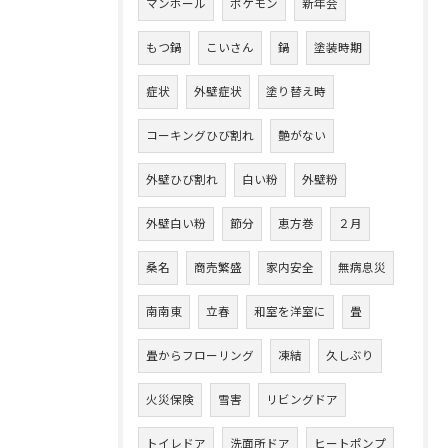
マンホール
ポケモン
新年会
もつ鍋
こいさん
鍋
塗装時期
症状
外壁症状
塗り替え時
コーキングひび割れ
艶がない
外壁ひび割れ
白い粉
外壁粉
外壁白い粉
節分
恵方巻
２月
桑名
商売繁盛
家内安全
無病息災
南南東
立春
和室を洋室に
畳
畳からフローリング
凍結
久しぶり
火災保険
雪害
リビングドア
トイレドア
洗面所ドア
ヒートポンプ