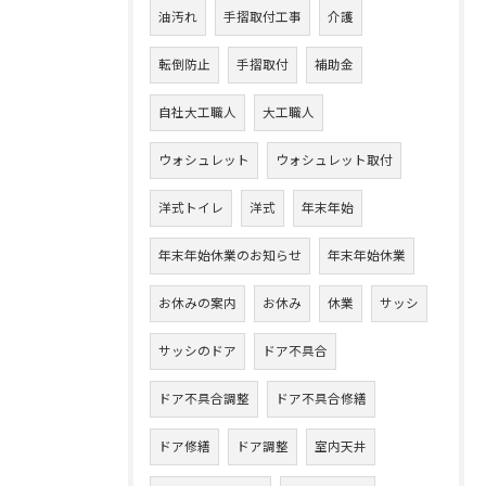
油汚れ
手摺取付工事
介護
転倒防止
手摺取付
補助金
自社大工職人
大工職人
ウォシュレット
ウォシュレット取付
洋式トイレ
洋式
年末年始
年末年始休業のお知らせ
年末年始休業
お休みの案内
お休み
休業
サッシ
サッシのドア
ドア不具合
ドア不具合調整
ドア不具合修繕
ドア修繕
ドア調整
室内天井