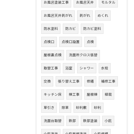
お風呂塗装工事
お風呂天井
モルタル
お風呂天井剥がれ
剥がれ
めくれ
防水塗料
防カビ
防カビ塗料
点検口
点検口設置
点検
屋根裏点検
洗面所クロス張替
取替工事
浴室
シャワー
水栓
交換
張り替え工事
修繕
補修工事
キッチン床
棟工事
屋根棟
植栽
草引き
除草
砂利敷
砂利
洗面台取替
鉄部
鉄部塗装
小庇