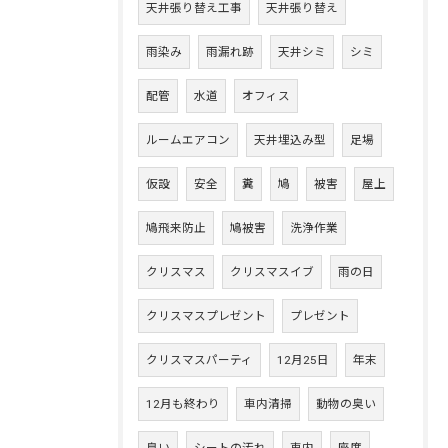
天井張り替え工事
天井張り替え
雨染み
雨漏れ跡
天井シミ
シミ
配管
水道
オフィス
ルームエアコン
天井埋込み型
足場
仮設
安全
糞
鳩
被害
屋上
鳩飛来防止
鳩被害
洗浄作業
クリスマス
クリスマスイブ
雨の日
クリスマスプレゼント
プレゼント
クリスマスパーティ
12月25日
年末
12月も終わり
車内清掃
動物の臭い