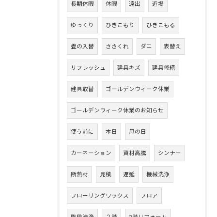
長期休暇
休暇
遠出
近場
ゆっくり
ひきこもり
ひきこもる
畳の入替
ささくれ
ダニ
表替え
リフレッシュ
建具キズ
建具修繕
建具取替
ゴールデンウィーク休業
ゴールデンウィーク休業のお知らせ
使う前に
本日
母の日
カーネーション
資材高騰
シンナー
断熱材
見積
遅延
機械洗浄
フローリングワックス
フロア