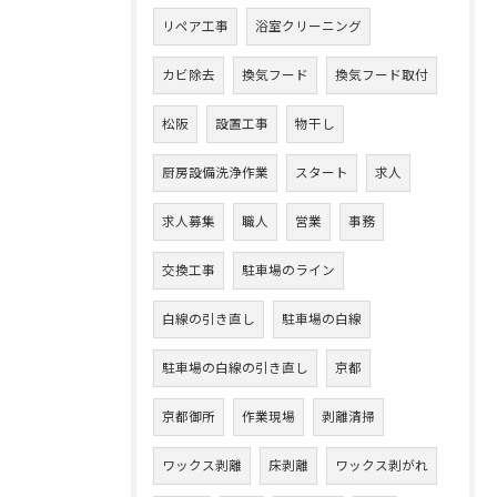
リペア工事
浴室クリーニング
カビ除去
換気フード
換気フード取付
松阪
設置工事
物干し
厨房設備洗浄作業
スタート
求人
求人募集
職人
営業
事務
交換工事
駐車場のライン
白線の引き直し
駐車場の白線
駐車場の白線の引き直し
京都
京都御所
作業現場
剥離清掃
ワックス剥離
床剥離
ワックス剥がれ