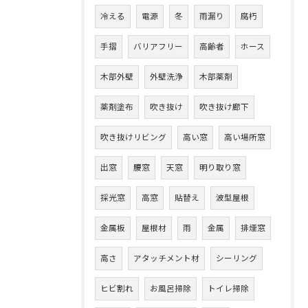
冷える
電源
冬
雨漏り
腐朽
手摺
バリアフリー
高齢者
ホース
木部外壁
外壁洗浄
木部薬剤
薬剤塗布
吹き抜け
吹き抜け廊下
吹き抜けリビング
高い窓
高い場所窓
出窓
腰窓
天窓
明り取り窓
採光窓
高窓
貼替え
波型屋根
金属板
屋根材
雨
金属
排煙窓
高さ
アタッチメント材
シーリング
ヒビ割れ
お風呂掃除
トイレ掃除