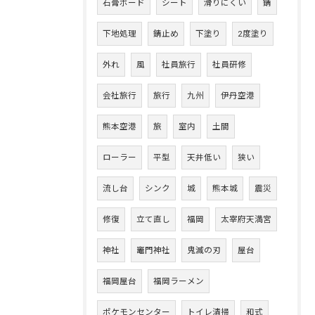
石膏ボード
シート
滑りにくい
錆
下地処理
錆止め
下塗り
2度塗り
外れ
風
社員旅行
社員研修
会社旅行
旅行
九州
伊丹空港
熊本空港
旅
室内
土間
ローラー
平型
天井低い
狭い
流し台
シンク
城
熊本城
震災
修復
立て直し
福岡
太宰府天満宮
神社
竈門神社
鬼滅の刃
屋台
福岡屋台
福岡ラーメン
ポケモンセンター
トイレ清掃
和式