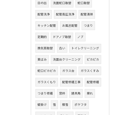
日の出
洗面蛇口取替
蛇口取替
配管洗浄
配管高圧洗浄
配管清掃
キッチン配管
お風呂配管
つまり
定期的
ドアノブ取替
ノブ
換気扇取替
古い
トイレクリーニング
黄ばみ
洗面台クリーニング
ピカピカ
蛇口ピカピカ
ガラス台
ガラスくすみ
ガラスくもり
配管修繕工事
配管修繕
つまり修繕
窓枠
建具角
擦れ
壁掛け
雪
積雪
ポケフタ