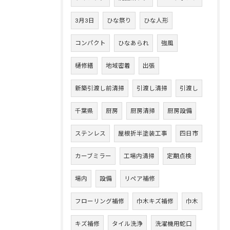
3月3日
ひな祭り
ひな人形
コンパクト
ひなあられ
強風
樋修繕
地域密着
出張
新築引渡し前清掃
引渡し清掃
引渡し
千葉県
厨房
厨房清掃
厨房設備
ステンレス
屋根折半塗装工事
四日市
カーブミラー
工場内清掃
定期点検
場内
設備
リペア補修
フローリング補修
巾木キズ補修
巾木
キズ補修
タイル洗浄
洗濯機用蛇口