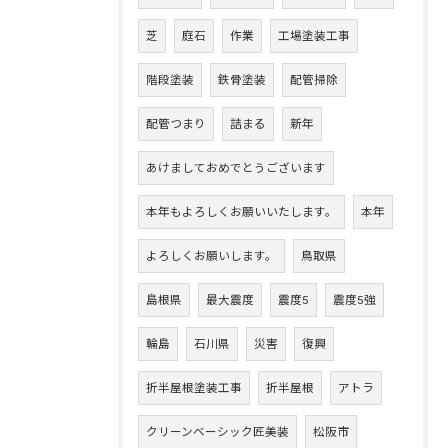
芝
庭石
作業
工場塗装工事
階段塗装
鉄骨塗装
配管掃除
配管つまり
詰まる
新年
あけましておめでとうございます
本年もよろしくお願いいたします。
本年
よろしくお願いします。
鳥取県
島根県
最大震度
震度5
震度5強
輪島
石川県
災害
復興
折半屋根塗装工事
折半屋根
アトラ
クリーンベーシック匠美装
松阪市