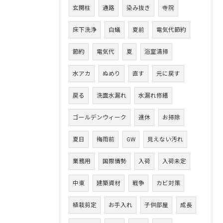
玄関柱
通路
染み抜き
寺院
床下洗浄
白蟻
夏前
電気代節約
節約
電気代
夏
浴室清掃
水アカ
ぬめり
直す
元に戻す
戻る
洗面水漏れ
水漏れ修繕
ゴールデンウィーク
連休
お掃除
夏日
梅雨前
GW
見えない汚れ
業務用
国際情勢
入荷
入荷未定
中東
建築資材
戦争
カビ対策
植栽剪定
お手入れ
子供部屋
成長