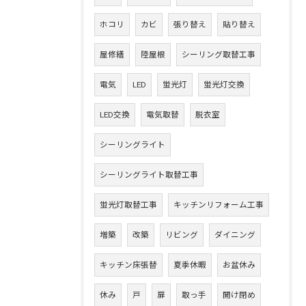
ホコリ
カビ
張り替え
貼り替え
屋修繕
陸屋根
シーリング取替工事
電気
LED
蛍光灯
蛍光灯交換
LED交換
電気取替
脱衣室
シーリングライト
シーリングライト取替工事
蛍光灯取替工事
キッチンリフォーム工事
増築
改築
リビング
ダイニング
キッチン床張替
夏季休暇
お盆休み
休み
戸
扉
取っ手
開け閉め