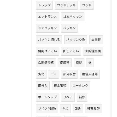
トラップ
ウッドデッキ
ウッド
エントランス
ゴムパッキン
ドアパッキン
パッキン
パッキン切れる
パッキン交換
玄関鍵
鍵開けにくい
回しにくい
玄関鍵交換
玄関鍵修繕
鍵調整
調整
樋
劣化
ゴミ
部分張替
雨侵入経路
雨侵入
板金張替
ロータンク
ボールタップ
リペア
補修
リペア(補修)
キズ
凹み
軒天貼替