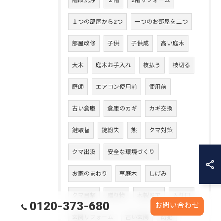
階段洗浄
２階
2階リフォーム
１つの部屋から2つ
一つのお部屋を二つ
部屋改修
子供
子供成
高い庭木
大木
庭木お手入れ
枝払う
枝切る
庭師
エアコン使用前
使用前
古い倉庫
倉庫のカギ
カギ交換
鍵取替
鍵紛失
熊
クマ対策
クマ出没
安全な環境づくり
お家のまわり
草庭木
しげみ
クマ目撃
贈り物
木製ドア
入り口
0120-373-680
お問い合わせ
玄関リフォーム
古い玄関
防犯