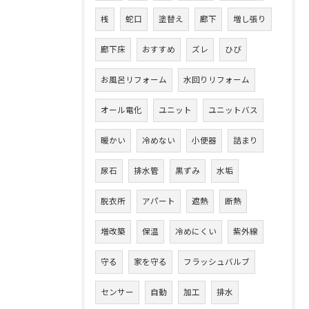
桟
蛇口
塗替え
廊下
増し張り
廊下床
おすすめ
ズレ
ひび
お風呂リフォーム
水回りリフォーム
オール電化
ユニット
ユニットバス
暖かい
冷めない
小便器
詰まり
尿石
排水管
黒ずみ
水垢
脱衣所
アパート
遮熱
断熱
増改築
保温
冷めにくい
紫外線
守る
家を守る
フラッシュバルブ
センサー
自動
加工
排水