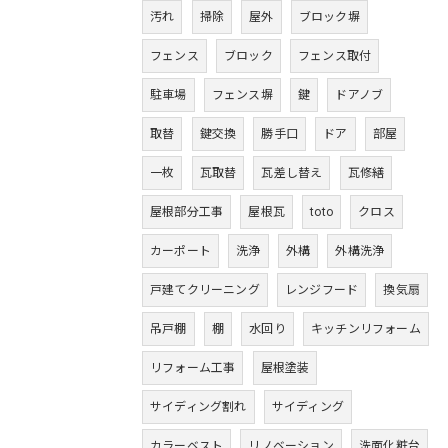
汚れ
掃除
屋外
ブロック塀
フェンス
ブロック
フェンス取付
駐車場
フェンス塀
鍵
ドアノブ
取替
鍵交換
勝手口
ドア
部屋
一枚
瓦取替
瓦差し替え
瓦修繕
屋根部分工事
屋根瓦
toto
クロス
カーポート
洗浄
外構
外構洗浄
戸建てクリーニング
レンジフード
換気扇
吊戸棚
棚
水回り
キッチンリフォーム
リフォーム工事
屋根塗装
サイディング割れ
サイディング
カラーベスト
リノベーション
洗面化粧台