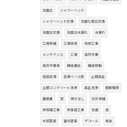
洗面台
シャワーヘッド
シャワーヘッド交換
洗面化粧台交換
洗面台交換
洗面台水漏れ
水漏れ
工場修繕
工場改修
改修工事
メンテナンス
工場
高所作業
高所作業車
機械撤去
機械移動
仮設足場
足場ベース跡
土間高圧
土間コンクリート洗浄
高圧洗浄
害獣駆除
屋根裏
窓
掃き出し
天井修繕
床修繕工事
床張替工事
洗面
庇
木部塗装
室内塗装
デコール
板金