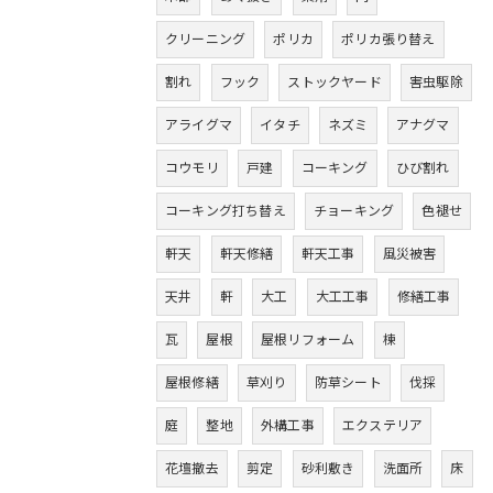
クリーニング
ポリカ
ポリカ張り替え
割れ
フック
ストックヤード
害虫駆除
アライグマ
イタチ
ネズミ
アナグマ
コウモリ
戸建
コーキング
ひび割れ
コーキング打ち替え
チョーキング
色褪せ
軒天
軒天修繕
軒天工事
風災被害
天井
軒
大工
大工工事
修繕工事
瓦
屋根
屋根リフォーム
棟
屋根修繕
草刈り
防草シート
伐採
庭
整地
外構工事
エクステリア
花壇撤去
剪定
砂利敷き
洗面所
床