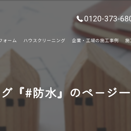
0120-373-68
フォーム
ハウスクリーニング
企業・工場の施工事例
施
水回り
内装
グ『#防水』のページ
外装
ぷちリフォーム
外構・エクステリア
害虫害獣駆除