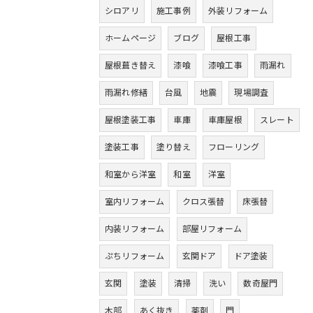
シロアリ
施工事例
外装リフォーム
ホームページ
ブログ
屋根工事
屋根葺き替え
漆喰
漆喰工事
雨漏れ
雨漏れ修繕
台風
地震
現場調査
屋根塗装工事
車庫
車庫屋根
スレート
塗装工事
塗り替え
フローリング
和室から洋室
和室
洋室
室内リフォーム
クロス張替
床張替
内装リフォーム
部屋リフォーム
ぷちリフォーム
玄関ドア
ドア塗装
玄関
塗装
清掃
洗い
数奇屋門
木部
あく抜き
薬剤
門