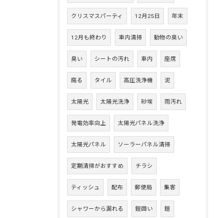
クリスマスパーティ
12月25日
年末
12月も終わり
車内清掃
動物の臭い
臭い
シートの汚れ
車内
座席
腐る
タイル
高圧洗浄機
泥
太陽光
太陽光洗浄
砂埃
雨汚れ
発電効率向上
太陽光パネル洗浄
太陽光パネル
ソーラーパネル清掃
定期清掃がおすすめ
チラシ
ティッシュ
配布
郵便局
集客
シャワーから漏れる
鎧囲い
鎧