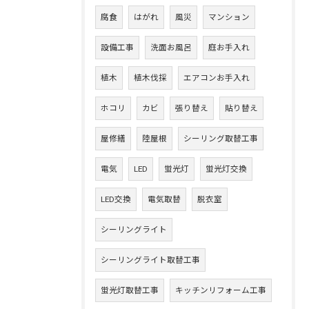
腐食
はがれ
風災
マンション
設備工事
洗面お風呂
庭お手入れ
植木
植木伐採
エアコンお手入れ
ホコリ
カビ
張り替え
貼り替え
屋修繕
陸屋根
シーリング取替工事
電気
LED
蛍光灯
蛍光灯交換
LED交換
電気取替
脱衣室
シーリングライト
シーリングライト取替工事
蛍光灯取替工事
キッチンリフォーム工事