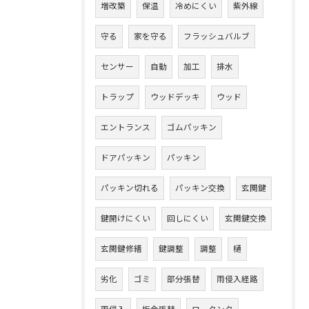
増改築
保温
冷めにくい
紫外線
守る
家を守る
フラッシュバルブ
センサー
自動
加工
排水
トラップ
ウッドデッキ
ウッド
エントランス
ゴムパッキン
ドアパッキン
パッキン
パッキン切れる
パッキン交換
玄関鍵
鍵開けにくい
回しにくい
玄関鍵交換
玄関鍵修繕
鍵調整
調整
樋
劣化
ゴミ
部分張替
雨侵入経路