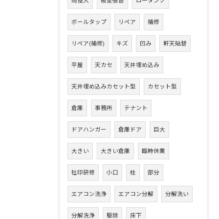
雨侵入
板金張替
ロータンク
ボールタップ
リペア
補修
リペア(補修)
キズ
凹み
軒天貼替
平屋
天カセ
天井埋め込み
天井埋め込みカセット型
カセット型
倉庫
事務所
テナント
ドアハンガー
倉庫ドア
巨大
大きい
大きい倉庫
臨時休業
社印研修
小口
柱
部分
エアコン洗浄
エアコン分解
分解洗い
分解洗浄
駆除
床下