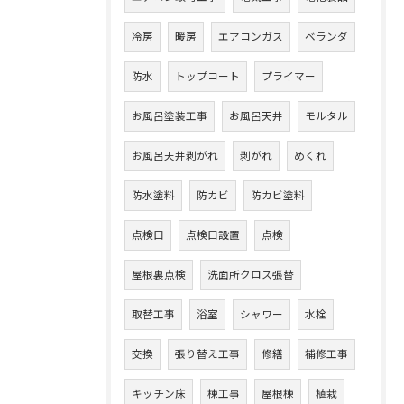
冷房
暖房
エアコンガス
ベランダ
防水
トップコート
プライマー
お風呂塗装工事
お風呂天井
モルタル
お風呂天井剥がれ
剥がれ
めくれ
防水塗料
防カビ
防カビ塗料
点検口
点検口設置
点検
屋根裏点検
洗面所クロス張替
取替工事
浴室
シャワー
水栓
交換
張り替え工事
修繕
補修工事
キッチン床
棟工事
屋根棟
植栽