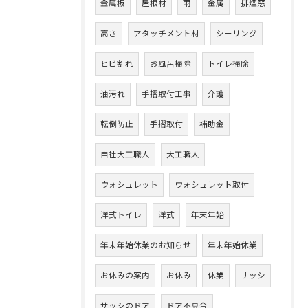
金属板
屋根材
雨
金属
排煙窓
高さ
アタッチメント材
シーリング
ヒビ割れ
お風呂掃除
トイレ掃除
油汚れ
手摺取付工事
介護
転倒防止
手摺取付
補助金
自社大工職人
大工職人
ウォシュレット
ウォシュレット取付
洋式トイレ
洋式
年末年始
年末年始休業のお知らせ
年末年始休業
お休みの案内
お休み
休業
サッシ
サッシのドア
ドア不具合