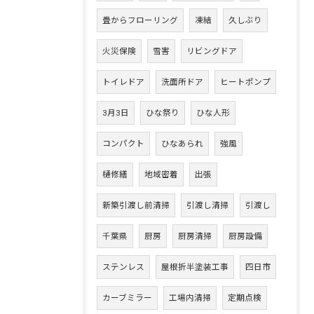
畳からフローリング
凍結
久しぶり
火災保険
雪害
リビングドア
トイレドア
洗面所ドア
ヒートポンプ
3月3日
ひな祭り
ひな人形
コンパクト
ひなあられ
強風
樋修繕
地域密着
出張
新築引渡し前清掃
引渡し清掃
引渡し
千葉県
厨房
厨房清掃
厨房設備
ステンレス
屋根折半塗装工事
四日市
カーブミラー
工場内清掃
定期点検