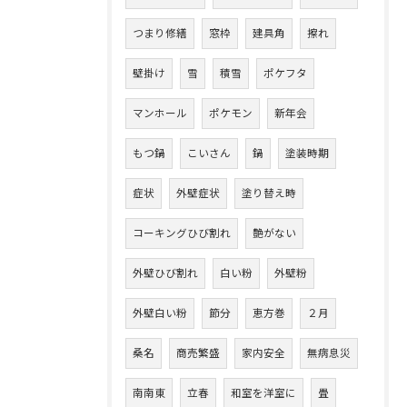
つまり修繕
窓枠
建具角
擦れ
壁掛け
雪
積雪
ポケフタ
マンホール
ポケモン
新年会
もつ鍋
こいさん
鍋
塗装時期
症状
外壁症状
塗り替え時
コーキングひび割れ
艶がない
外壁ひび割れ
白い粉
外壁粉
外壁白い粉
節分
恵方巻
２月
桑名
商売繁盛
家内安全
無病息災
南南東
立春
和室を洋室に
畳