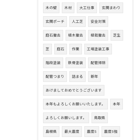
木の壁
木材
大工仕事
玄関まわり
玄関ポーチ
人工芝
安全対策
庭石撤去
植木撤去
植栽撤去
芝生
芝
庭石
作業
工場塗装工事
階段塗装
鉄骨塗装
配管掃除
配管つまり
詰まる
新年
あけましておめでとうございます
本年もよろしくお願いいたします。
本年
よろしくお願いします。
鳥取県
島根県
最大震度
震度5
震度5強