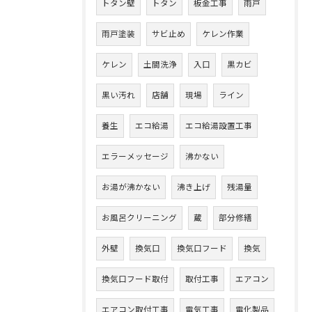
トタン壁
トタン
板金工事
雨戸
雨戸塗装
サビ止め
ケレン作業
ケレン
土間洗浄
入口
黒カビ
黒い汚れ
店舗
現場
ライン
養生
エコ給湯
エコ給湯設置工事
エラーメッセージ
沸かない
お湯が沸かない
沸き上げ
残湯量
お風呂クリーニング
蔵
部分修繕
外壁
換気口
換気口フード
換気
換気口フード取付
取付工事
エアコン
エアコン取付工事
電気工事
電化製品