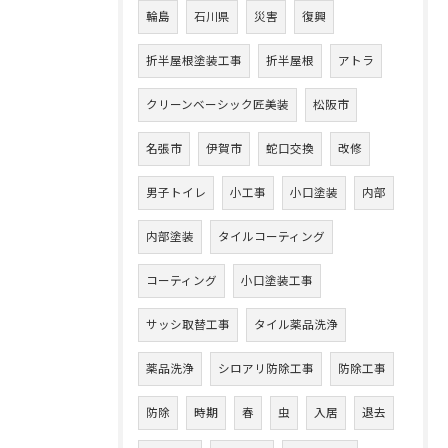
輪島
石川県
災害
復興
折半屋根塗装工事
折半屋根
アトラ
クリーンベーシック匠美装
松阪市
名張市
伊賀市
蛇口交換
改修
男子トイレ
小工事
小口塗装
内部
内部塗装
タイルコーティング
コーティング
小口塗装工事
サッシ取替工事
タイル薬品洗浄
薬品洗浄
シロアリ防除工事
防除工事
防除
時期
春
虫
入居
退去