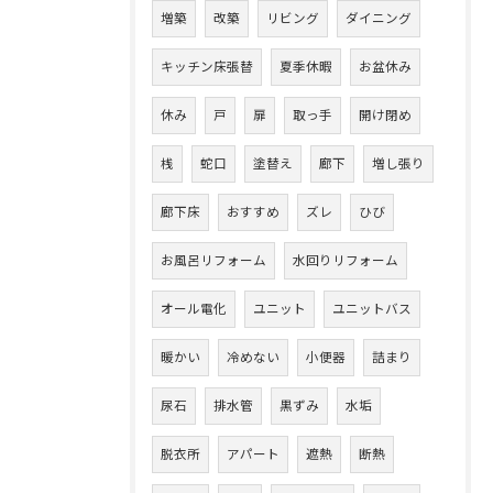
増築
改築
リビング
ダイニング
キッチン床張替
夏季休暇
お盆休み
休み
戸
扉
取っ手
開け閉め
桟
蛇口
塗替え
廊下
増し張り
廊下床
おすすめ
ズレ
ひび
お風呂リフォーム
水回りリフォーム
オール電化
ユニット
ユニットバス
暖かい
冷めない
小便器
詰まり
尿石
排水管
黒ずみ
水垢
脱衣所
アパート
遮熱
断熱