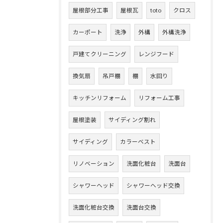
屋根部分工事
屋根瓦
toto
クロス
カーポート
洗浄
外構
外構洗浄
戸建てクリーニング
レンジフード
換気扇
吊戸棚
棚
水回り
キッチンリフォーム
リフォーム工事
屋根塗装
サイディング割れ
サイディング
カラーベスト
リノベーション
洗面化粧台
洗面台
シャワーヘッド
シャワーヘッド交換
洗面化粧台交換
洗面台交換