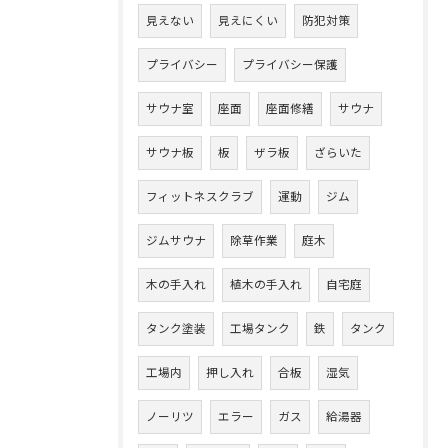
見えない
見えにくい
防犯対策
プライバシー
プライバシー保護
サウナ室
座面
座面修繕
サウナ
サウナ板
板
ザラ板
ざらいた
フィットネスクラブ
運動
ジム
ジムサウナ
除草作業
庭木
木の手入れ
植木の手入れ
自宅庭
タンク塗装
工場タンク
鉄
タンク
工場内
押し入れ
合板
湿気
ノーリツ
エラー
ガス
給湯器