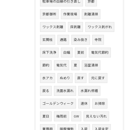
駐車場の白線の引き直し
京都
京都御所
作業現場
剥離清掃
ワックス剥離
床剥離
ワックス剥がれ
玄関柱
通路
染み抜き
寺院
床下洗浄
白蟻
夏前
電気代節約
節約
電気代
夏
浴室清掃
水アカ
ぬめり
直す
元に戻す
戻る
洗面水漏れ
水漏れ修繕
ゴールデンウィーク
連休
お掃除
夏日
梅雨前
GW
見えない汚れ
業務用
国際情勢
入荷
入荷未定