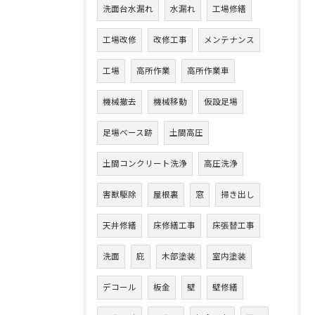
洗面台水漏れ
水漏れ
工場修繕
工場改修
改修工事
メンテナンス
工場
高所作業
高所作業車
機械撤去
機械移動
仮設足場
足場ベース跡
土間高圧
土間コンクリート洗浄
高圧洗浄
害獣駆除
屋根裏
窓
掃き出し
天井修繕
床修繕工事
床張替工事
洗面
庇
木部塗装
室内塗装
デコール
板金
壁
壁修繕