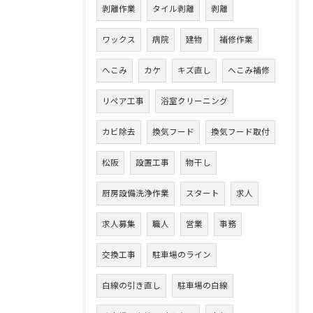
剥離作業
タイル剥離
剥離
ワックス
病院
建物
補修作業
へこみ
カケ
キズ直し
へこみ補修
リペア工事
浴室クリーニング
カビ除去
換気フード
換気フード取付
松阪
設置工事
物干し
厨房設備洗浄作業
スタート
求人
求人募集
職人
営業
事務
交換工事
駐車場のライン
白線の引き直し
駐車場の白線