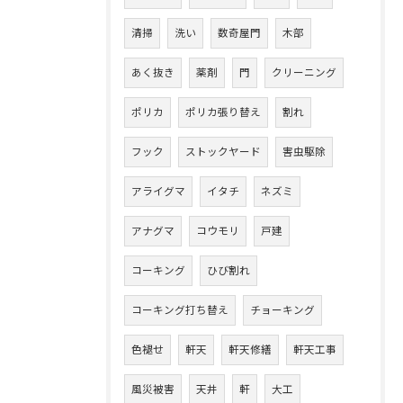
清掃
洗い
数奇屋門
木部
あく抜き
薬剤
門
クリーニング
ポリカ
ポリカ張り替え
割れ
フック
ストックヤード
害虫駆除
アライグマ
イタチ
ネズミ
アナグマ
コウモリ
戸建
コーキング
ひび割れ
コーキング打ち替え
チョーキング
色褪せ
軒天
軒天修繕
軒天工事
風災被害
天井
軒
大工