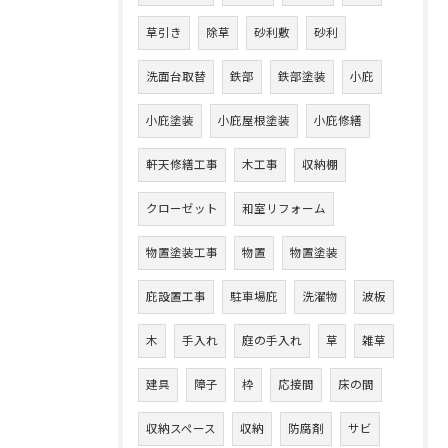
草引き
除草
砂利敷
砂利
洗面台取替
鉄部
鉄部塗装
小庇
小庇塗装
小庇屋根塗装
小庇修繕
軒天修繕工事
木工事
収納棚
クローゼット
和室リフォーム
物置塗装工事
物置
物置塗装
庇設置工事
駐車場庇
洗濯物
波板
木
手入れ
庭の手入れ
草
雑草
建具
障子
枠
応接間
床の間
収納スペース
収納
防腐剤
サビ