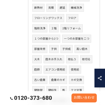
断熱材
見積
遅延
機械洗浄
フローリングワックス
フロア
階段洗浄
２階
2階リフォーム
１つの部屋から2つ
一つのお部屋を二つ
部屋改修
子供
子供成
高い庭木
大木
庭木お手入れ
枝払う
枝切る
庭師
エアコン使用前
使用前
古い倉庫
倉庫のカギ
カギ交換
鍵取替
鍵紛失
熊
クマ対策
0120-373-680
お問い合わせ
クマ出没
安全な環境づくり