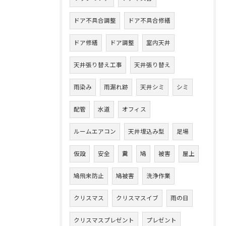
ドア不具合調整
ドア不具合修繕
ドア修繕
ドア調整
室内天井
天井張り替え工事
天井張り替え
雨染み
雨漏れ跡
天井シミ
シミ
配管
水道
オフィス
ルームエアコン
天井埋込み型
足場
仮設
安全
糞
鳩
被害
屋上
鳩飛来防止
鳩被害
洗浄作業
クリスマス
クリスマスイブ
雨の日
クリスマスプレゼント
プレゼント