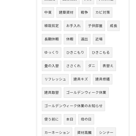
中東
建築資材
戦争
カビ対策
植栽剪定
お手入れ
子供部屋
成長
長期休暇
休暇
遠出
近場
ゆっくり
ひきこもり
ひきこもる
畳の入替
ささくれ
ダニ
表替え
リフレッシュ
建具キズ
建具修繕
建具取替
ゴールデンウィーク休業
ゴールデンウィーク休業のお知らせ
使う前に
本日
母の日
カーネーション
資材高騰
シンナー