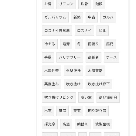
お湯
リモコン
鉄骨
階段
ガルバリウム
新築
中古
ガルバ
ロスナイ換気扇
ロスナイ
ビル
冷える
電源
冬
雨漏り
腐朽
手摺
バリアフリー
高齢者
ホース
木部外壁
外壁洗浄
木部薬剤
薬剤塗布
吹き抜け
吹き抜け廊下
吹き抜けリビング
高い窓
高い場所窓
出窓
腰窓
天窓
明り取り窓
採光窓
高窓
貼替え
波型屋根