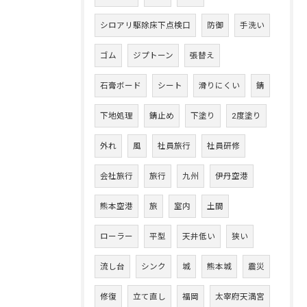
シロアリ駆除床下点検口
防御
手洗い
ゴム
ジプトーン
張替え
石膏ボード
シート
滑りにくい
錆
下地処理
錆止め
下塗り
2度塗り
外れ
風
社員旅行
社員研修
会社旅行
旅行
九州
伊丹空港
熊本空港
旅
室内
土間
ローラー
平型
天井低い
狭い
流し台
シンク
城
熊本城
震災
修復
立て直し
福岡
太宰府天満宮