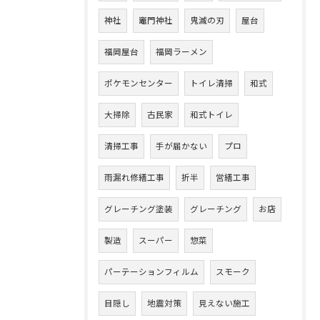
神社
竈門神社
鬼滅の刃
屋台
福岡屋台
福岡ラーメン
ポケモンセンター
トイレ清掃
和式
大掃除
古民家
和式トイレ
清掃工事
手が届かない
プロ
雨漏れ修繕工事
折半
営繕工事
グレーチング塗装
グレーチング
お店
製造
スーパー
惣菜
パーテーションフィルム
スモーク
目隠し
地震対策
見えない施工