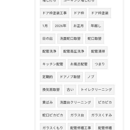
増し打ち
コーキング増し打ち
ドア枠塗装工事
ドア枠
ドア枠塗装
1月
2026年
お正月
年越し
日の出
洗面蛇口取替
蛇口取替
配管洗浄
配管高圧洗浄
配管清掃
キッチン配管
お風呂配管
つまり
定期的
ドアノブ取替
ノブ
換気扇取替
古い
トイレクリーニング
黄ばみ
洗面台クリーニング
ピカピカ
蛇口ピカピカ
ガラス台
ガラスくすみ
ガラスくもり
配管修繕工事
配管修繕