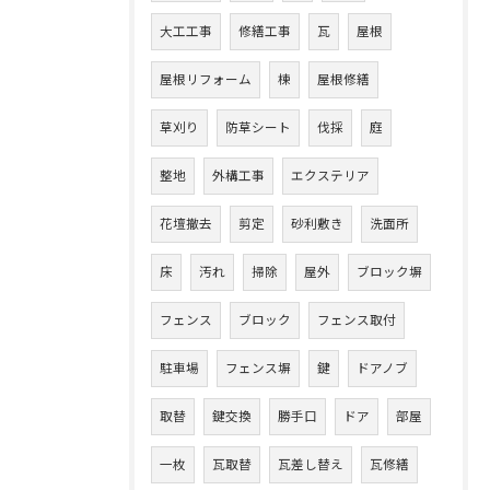
大工工事
修繕工事
瓦
屋根
屋根リフォーム
棟
屋根修繕
草刈り
防草シート
伐採
庭
整地
外構工事
エクステリア
花壇撤去
剪定
砂利敷き
洗面所
床
汚れ
掃除
屋外
ブロック塀
フェンス
ブロック
フェンス取付
駐車場
フェンス塀
鍵
ドアノブ
取替
鍵交換
勝手口
ドア
部屋
一枚
瓦取替
瓦差し替え
瓦修繕