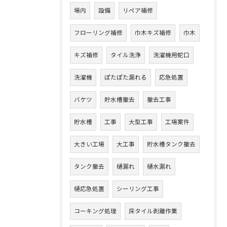
場内
設備
リペア補修
フローリング補修
巾木キズ補修
巾木
キズ補修
タイル洗浄
洗濯機用蛇口
洗濯機
ぽたぽた漏れる
応急処置
バケツ
貯水槽撤去
撤去工事
貯水槽
工事
大型工事
工場案件
大きい工場
大工事
貯水槽タンク撤去
タンク撤去
樋漏れ
樋水漏れ
樋応急処置
シーリング工事
コーキング処理
床タイル剥離作業