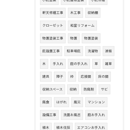
小庇塗装
小庇屋根塗装
小庇修繕
軒天修繕工事
木工事
収納棚
クローゼット
和室リフォーム
物置塗装工事
物置
物置塗装
庇設置工事
駐車場庇
洗濯物
波板
木
手入れ
庭の手入れ
草
雑草
建具
障子
枠
応接間
床の間
収納スペース
収納
防腐剤
サビ
腐食
はがれ
風災
マンション
設備工事
洗面お風呂
庭お手入れ
植木
植木伐採
エアコンお手入れ