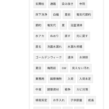
玄関柱
通路
染み抜き
寺院
床下洗浄
白蟻
夏前
電気代節約
節約
電気代
夏
浴室清掃
水アカ
ぬめり
直す
元に戻す
戻る
洗面水漏れ
水漏れ修繕
ゴールデンウィーク
連休
お掃除
夏日
梅雨前
GW
見えない汚れ
業務用
国際情勢
入荷
入荷未定
中東
建築資材
戦争
カビ対策
植栽剪定
お手入れ
子供部屋
成長