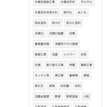
お風呂塗装工事
お風呂天井
モルタル
お風呂天井剥がれ
剥がれ
めくれ
防水塗料
防カビ
防カビ塗料
点検口
点検口設置
点検
屋根裏点検
洗面所クロス張替
取替工事
浴室
シャワー
水栓
交換
張り替え工事
修繕
補修工事
キッチン床
棟工事
屋根棟
植栽
草引き
除草
砂利敷
砂利
洗面台取替
鉄部
鉄部塗装
小庇