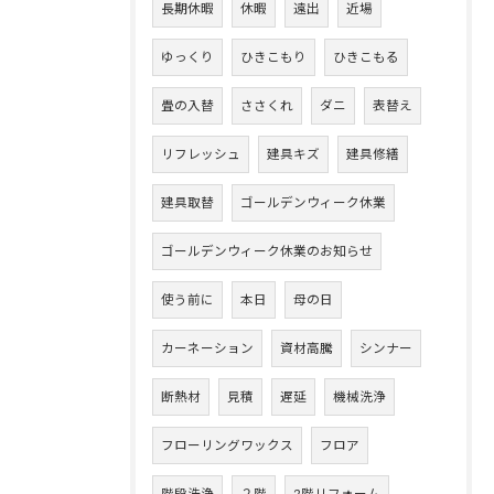
長期休暇
休暇
遠出
近場
ゆっくり
ひきこもり
ひきこもる
畳の入替
ささくれ
ダニ
表替え
リフレッシュ
建具キズ
建具修繕
建具取替
ゴールデンウィーク休業
ゴールデンウィーク休業のお知らせ
使う前に
本日
母の日
カーネーション
資材高騰
シンナー
断熱材
見積
遅延
機械洗浄
フローリングワックス
フロア