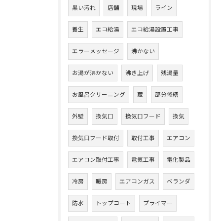
黒い汚れ
店舗
現場
ライン
養生
エコ給湯
エコ給湯設置工事
エラーメッセージ
沸かない
お湯が沸かない
沸き上げ
残湯量
お風呂クリーニング
蔵
部分修繕
外壁
換気口
換気口フード
換気
換気口フード取付
取付工事
エアコン
エアコン取付工事
電気工事
電化製品
冷房
暖房
エアコンガス
ベランダ
防水
トップコート
プライマー