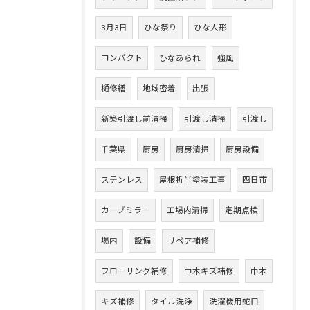
3月3日
ひな祭り
ひな人形
コンパクト
ひなあられ
強風
樋修繕
地域密着
出張
新築引渡し前清掃
引渡し清掃
引渡し
千葉県
厨房
厨房清掃
厨房設備
ステンレス
屋根折半塗装工事
四日市
カーブミラー
工場内清掃
定期点検
場内
設備
リペア補修
フローリング補修
巾木キズ補修
巾木
キズ補修
タイル洗浄
洗濯機用蛇口