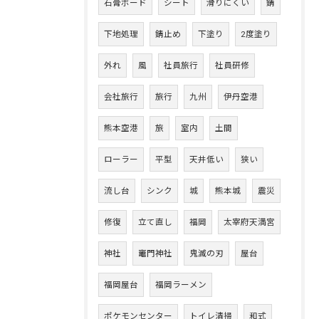
石膏ボード
シート
滑りにくい
錆
下地処理
錆止め
下塗り
2度塗り
外れ
風
社員旅行
社員研修
会社旅行
旅行
九州
伊丹空港
熊本空港
旅
室内
土間
ローラー
平型
天井低い
狭い
流し台
シンク
城
熊本城
震災
修復
立て直し
福岡
太宰府天満宮
神社
竈門神社
鬼滅の刃
屋台
福岡屋台
福岡ラーメン
ポケモンセンター
トイレ清掃
和式