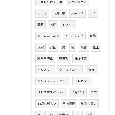
天井張り替え工事
天井張り替え
雨染み
雨漏れ跡
天井シミ
シミ
配管
水道
オフィス
ルームエアコン
天井埋込み型
足場
仮設
安全
糞
鳩
被害
屋上
鳩飛来防止
鳩被害
洗浄作業
クリスマス
クリスマスイブ
雨の日
クリスマスプレゼント
プレゼント
クリスマスパーティ
12月25日
年末
12月も終わり
車内清掃
動物の臭い