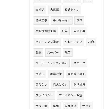
大掃除
古民家
和式トイレ
清掃工事
手が届かない
プロ
雨漏れ修繕工事
折半
営繕工事
グレーチング塗装
グレーチング
お店
製造
スーパー
惣菜
パーテーションフィルム
スモーク
目隠し
地震対策
見えない施工
見えない
見えにくい
防犯対策
プライバシー
プライバシー保護
サウナ室
座面
座面修繕
サウナ