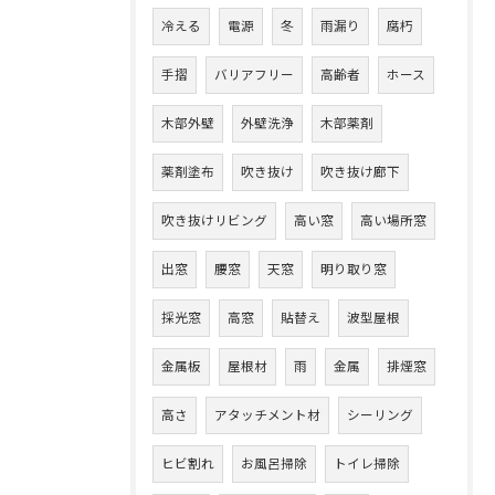
冷える
電源
冬
雨漏り
腐朽
手摺
バリアフリー
高齢者
ホース
木部外壁
外壁洗浄
木部薬剤
薬剤塗布
吹き抜け
吹き抜け廊下
吹き抜けリビング
高い窓
高い場所窓
出窓
腰窓
天窓
明り取り窓
採光窓
高窓
貼替え
波型屋根
金属板
屋根材
雨
金属
排煙窓
高さ
アタッチメント材
シーリング
ヒビ割れ
お風呂掃除
トイレ掃除