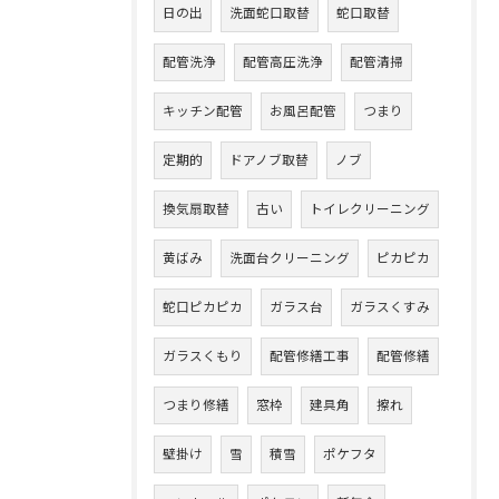
日の出
洗面蛇口取替
蛇口取替
配管洗浄
配管高圧洗浄
配管清掃
キッチン配管
お風呂配管
つまり
定期的
ドアノブ取替
ノブ
換気扇取替
古い
トイレクリーニング
黄ばみ
洗面台クリーニング
ピカピカ
蛇口ピカピカ
ガラス台
ガラスくすみ
ガラスくもり
配管修繕工事
配管修繕
つまり修繕
窓枠
建具角
擦れ
壁掛け
雪
積雪
ポケフタ