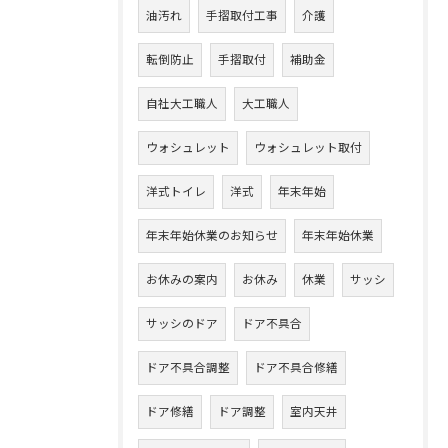
油汚れ
手摺取付工事
介護
転倒防止
手摺取付
補助金
自社大工職人
大工職人
ウォシュレット
ウォシュレット取付
洋式トイレ
洋式
年末年始
年末年始休業のお知らせ
年末年始休業
お休みの案内
お休み
休業
サッシ
サッシのドア
ドア不具合
ドア不具合調整
ドア不具合修繕
ドア修繕
ドア調整
室内天井