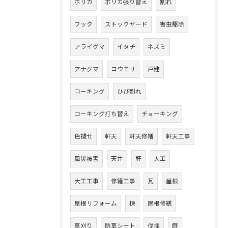
ポリカ
ポリカ張り替え
割れ
フック
ストックヤード
害虫駆除
アライグマ
イタチ
ネズミ
アナグマ
コウモリ
戸建
コーキング
ひび割れ
コーキング打ち替え
チョーキング
色褪せ
軒天
軒天修繕
軒天工事
風災被害
天井
軒
大工
大工工事
修繕工事
瓦
屋根
屋根リフォーム
棟
屋根修繕
草刈り
防草シート
伐採
庭