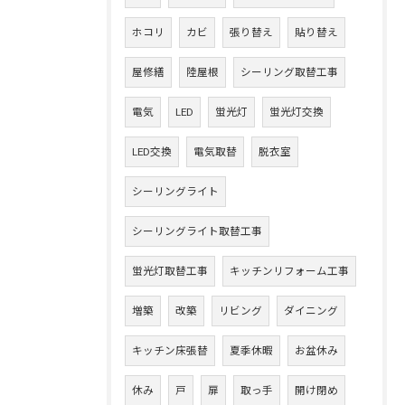
ホコリ
カビ
張り替え
貼り替え
屋修繕
陸屋根
シーリング取替工事
電気
LED
蛍光灯
蛍光灯交換
LED交換
電気取替
脱衣室
シーリングライト
シーリングライト取替工事
蛍光灯取替工事
キッチンリフォーム工事
増築
改築
リビング
ダイニング
キッチン床張替
夏季休暇
お盆休み
休み
戸
扉
取っ手
開け閉め