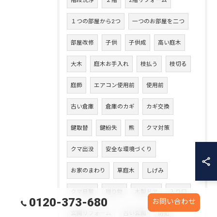
階段洗浄
２階
2階リフォーム
１つの部屋から2つ
一つのお部屋を二つ
部屋改修
子供
子供成
高い庭木
大木
庭木お手入れ
枝払う
枝切る
庭師
エアコン使用前
使用前
古い倉庫
倉庫のカギ
カギ交換
鍵取替
鍵紛失
熊
クマ対策
クマ出没
安全な環境づくり
お家のまわり
草庭木
しげみ
クマ目撃
贈り物
木製ドア
入り口
0120-373-680
お問い合わせ
玄関リフォーム
古い玄関
防犯