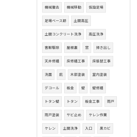
機械撤去
機械移動
仮設足場
足場ベース跡
土間高圧
土間コンクリート洗浄
高圧洗浄
害獣駆除
屋根裏
窓
掃き出し
天井修繕
床修繕工事
床張替工事
洗面
庇
木部塗装
室内塗装
デコール
板金
壁
壁修繕
トタン壁
トタン
板金工事
雨戸
雨戸塗装
サビ止め
ケレン作業
ケレン
土間洗浄
入口
黒カビ