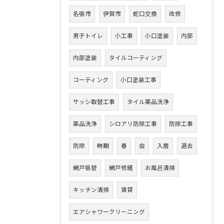
名張市
伊賀市
蛇口交換
改修
男子トイレ
小工事
小口塗装
内部
内部塗装
タイルコーティング
コーティング
小口塗装工事
サッシ取替工事
タイル薬品洗浄
薬品洗浄
シロアリ防除工事
防除工事
防除
時期
春
虫
入居
退去
網戸張替
網戸修繕
お風呂清掃
キッチン清掃
賃貸
エアシャワークリーニング