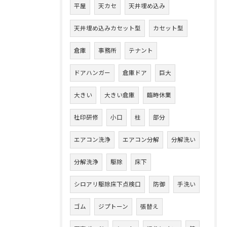
平屋
天カセ
天井埋め込み
天井埋め込みカセット型
カセット型
倉庫
事務所
テナント
ドアハンガー
倉庫ドア
巨大
大きい
大きい倉庫
臨時休業
社印研修
小口
柱
部分
エアコン洗浄
エアコン分解
分解洗い
分解洗浄
駆除
床下
シロアリ駆除床下点検口
防御
手洗い
ゴム
ジプトーン
張替え