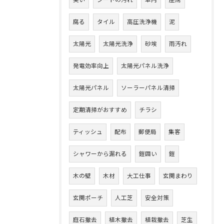
臭い
シートの汚れ
車内
座席
腐る
タイル
高圧洗浄機
泥
太陽光
太陽光洗浄
砂埃
雨汚れ
発電効率向上
太陽光パネル洗浄
太陽光パネル
ソーラーパネル清掃
定期清掃がおすすめ
チラシ
ティッシュ
配布
郵便局
集客
シャワーから漏れる
鎧囲い
鎧
木の壁
木材
大工仕事
玄関まわり
玄関ポーチ
人工芝
安全対策
庭石撤去
植木撤去
植栽撤去
芝生