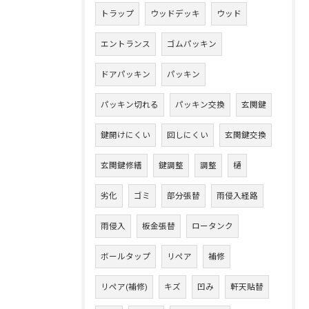
トラップ
ウッドデッキ
ウッド
エントランス
ゴムパッキン
ドアパッキン
パッキン
パッキン切れる
パッキン交換
玄関鍵
鍵開けにくい
回しにくい
玄関鍵交換
玄関鍵修繕
鍵調整
調整
樋
劣化
ゴミ
部分張替
雨侵入経路
雨侵入
板金張替
ロータンク
ボールタップ
リペア
補修
リペア(補修)
キズ
凹み
軒天貼替