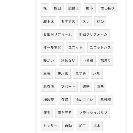
桟
蛇口
塗替え
廊下
増し張り
廊下床
おすすめ
ズレ
ひび
お風呂リフォーム
水回りリフォーム
オール電化
ユニット
ユニットバス
暖かい
冷めない
小便器
詰まり
尿石
排水管
黒ずみ
水垢
脱衣所
アパート
遮熱
断熱
増改築
保温
冷めにくい
紫外線
守る
家を守る
フラッシュバルブ
センサー
自動
加工
排水