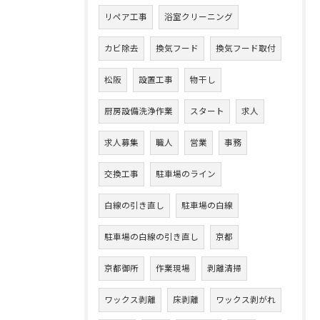
リペア工事
浴室クリーニング
カビ除去
換気フード
換気フード取付
松阪
設置工事
物干し
厨房設備洗浄作業
スタート
求人
求人募集
職人
営業
事務
交換工事
駐車場のライン
白線の引き直し
駐車場の白線
駐車場の白線の引き直し
京都
京都御所
作業現場
剥離清掃
ワックス剥離
床剥離
ワックス剥がれ