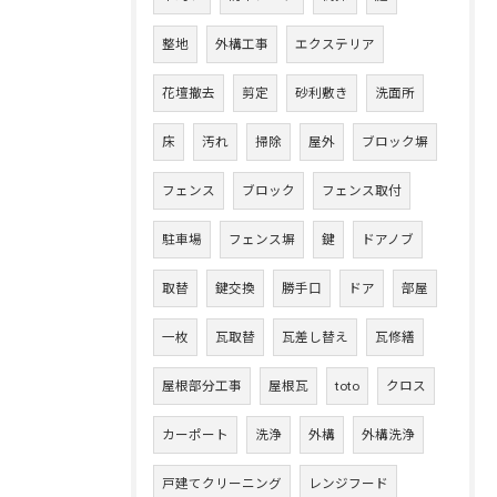
整地
外構工事
エクステリア
花壇撤去
剪定
砂利敷き
洗面所
床
汚れ
掃除
屋外
ブロック塀
フェンス
ブロック
フェンス取付
駐車場
フェンス塀
鍵
ドアノブ
取替
鍵交換
勝手口
ドア
部屋
一枚
瓦取替
瓦差し替え
瓦修繕
屋根部分工事
屋根瓦
toto
クロス
カーポート
洗浄
外構
外構洗浄
戸建てクリーニング
レンジフード