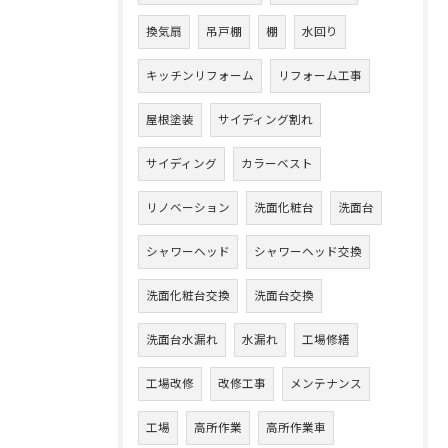
換気扇
吊戸棚
棚
水回り
キッチンリフォーム
リフォーム工事
屋根塗装
サイディング割れ
サイディング
カラーベスト
リノベーション
洗面化粧台
洗面台
シャワーヘッド
シャワーヘッド交換
洗面化粧台交換
洗面台交換
洗面台水漏れ
水漏れ
工場修繕
工場改修
改修工事
メンテナンス
工場
高所作業
高所作業車