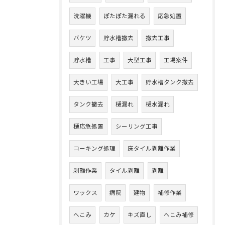
洗濯機
ぽたぽた漏れる
応急処置
バケツ
貯水槽撤去
撤去工事
貯水槽
工事
大型工事
工場案件
大きい工場
大工事
貯水槽タンク撤去
タンク撤去
樋漏れ
樋水漏れ
樋応急処置
シーリング工事
コーキング処理
床タイル剥離作業
剥離作業
タイル剥離
剥離
ワックス
病院
建物
補修作業
へこみ
カケ
キズ直し
へこみ補修