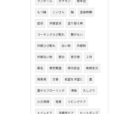
マンホール
ポケモン
新年会
もつ鍋
こいさん
鍋
塗装時期
症状
外壁症状
塗り替え時
コーキングひび割れ
艶がない
外壁ひび割れ
白い粉
外壁粉
外壁白い粉
節分
恵方巻
２月
桑名
商売繁盛
家内安全
無病息災
南南東
立春
和室を洋室に
畳
畳からフローリング
凍結
久しぶり
火災保険
雪害
リビングドア
トイレドア
洗面所ドア
ヒートポンプ