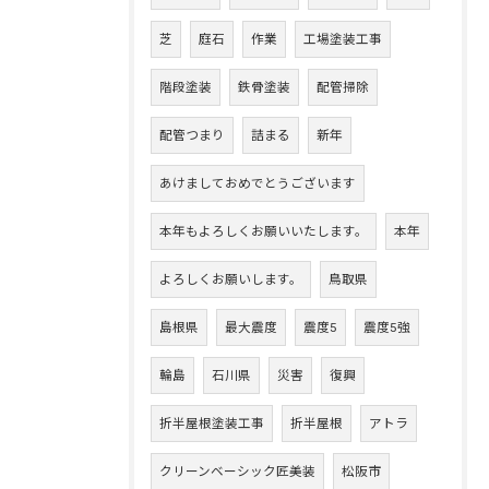
芝
庭石
作業
工場塗装工事
階段塗装
鉄骨塗装
配管掃除
配管つまり
詰まる
新年
あけましておめでとうございます
本年もよろしくお願いいたします。
本年
よろしくお願いします。
鳥取県
島根県
最大震度
震度5
震度5強
輪島
石川県
災害
復興
折半屋根塗装工事
折半屋根
アトラ
クリーンベーシック匠美装
松阪市