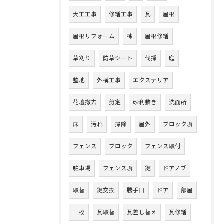
大工工事
修繕工事
瓦
屋根
屋根リフォーム
棟
屋根修繕
草刈り
防草シート
伐採
庭
整地
外構工事
エクステリア
花壇撤去
剪定
砂利敷き
洗面所
床
汚れ
掃除
屋外
ブロック塀
フェンス
ブロック
フェンス取付
駐車場
フェンス塀
鍵
ドアノブ
取替
鍵交換
勝手口
ドア
部屋
一枚
瓦取替
瓦差し替え
瓦修繕