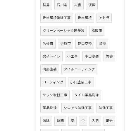
輪島
石川県
災害
復興
折半屋根塗装工事
折半屋根
アトラ
クリーンベーシック匠美装
松阪市
名張市
伊賀市
蛇口交換
改修
男子トイレ
小工事
小口塗装
内部
内部塗装
タイルコーティング
コーティング
小口塗装工事
サッシ取替工事
タイル薬品洗浄
薬品洗浄
シロアリ防除工事
防除工事
防除
時期
春
虫
入居
退去