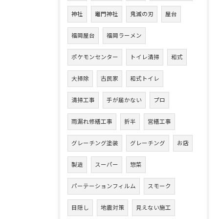
神社
竈門神社
鬼滅の刃
屋台
福岡屋台
福岡ラーメン
ポケモンセンター
トイレ清掃
和式
大掃除
古民家
和式トイレ
清掃工事
手が届かない
プロ
雨漏れ修繕工事
折半
営繕工事
グレーチング塗装
グレーチング
お店
製造
スーパー
惣菜
パーテーションフィルム
スモーク
目隠し
地震対策
見えない施工