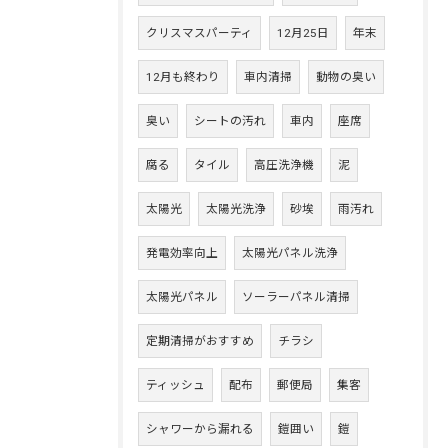
クリスマスパーティ
12月25日
年末
12月も終わり
車内清掃
動物の臭い
臭い
シートの汚れ
車内
座席
腐る
タイル
高圧洗浄機
泥
太陽光
太陽光洗浄
砂埃
雨汚れ
発電効率向上
太陽光パネル洗浄
太陽光パネル
ソーラーパネル清掃
定期清掃がおすすめ
チラシ
ティッシュ
配布
郵便局
集客
シャワーから漏れる
鎧囲い
鎧