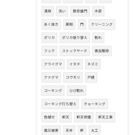
清掃
洗い
数奇屋門
木部
あく抜き
薬剤
門
クリーニング
ポリカ
ポリカ張り替え
割れ
フック
ストックヤード
害虫駆除
アライグマ
イタチ
ネズミ
アナグマ
コウモリ
戸建
コーキング
ひび割れ
コーキング打ち替え
チョーキング
色褪せ
軒天
軒天修繕
軒天工事
風災被害
天井
軒
大工