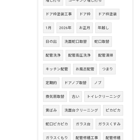
増し打ち
コーキング増し打ち
ドア枠塗装工事
ドア枠
ドア枠塗装
1月
2026年
お正月
年越し
日の出
洗面蛇口取替
蛇口取替
配管洗浄
配管高圧洗浄
配管清掃
キッチン配管
お風呂配管
つまり
定期的
ドアノブ取替
ノブ
換気扇取替
古い
トイレクリーニング
黄ばみ
洗面台クリーニング
ピカピカ
蛇口ピカピカ
ガラス台
ガラスくすみ
ガラスくもり
配管修繕工事
配管修繕