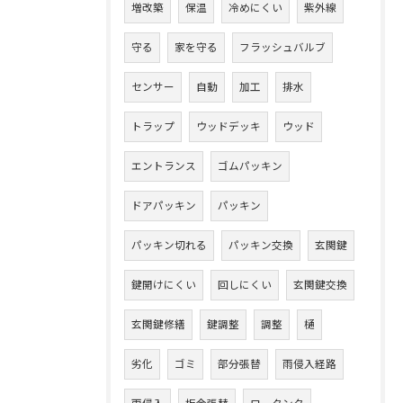
増改築
保温
冷めにくい
紫外線
守る
家を守る
フラッシュバルブ
センサー
自動
加工
排水
トラップ
ウッドデッキ
ウッド
エントランス
ゴムパッキン
ドアパッキン
パッキン
パッキン切れる
パッキン交換
玄関鍵
鍵開けにくい
回しにくい
玄関鍵交換
玄関鍵修繕
鍵調整
調整
樋
劣化
ゴミ
部分張替
雨侵入経路