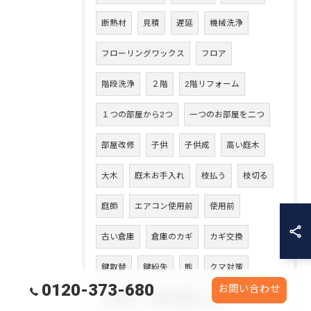
断熱材
見積
遅延
機械洗浄
フローリングワックス
フロア
階段洗浄
２階
2階リフォーム
１つの部屋から2つ
一つのお部屋を二つ
部屋改修
子供
子供成
高い庭木
大木
庭木お手入れ
枝払う
枝切る
庭師
エアコン使用前
使用前
古い倉庫
倉庫のカギ
カギ交換
鍵取替
鍵紛失
熊
クマ対策
0120-373-680
お問い合わせ
クマ出没
安全な環境づくり