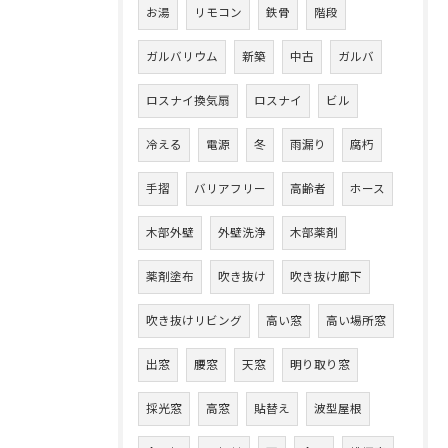
お湯
リモコン
鉄骨
階段
ガルバリウム
新築
中古
ガルバ
ロスナイ換気扇
ロスナイ
ビル
冷える
電源
冬
雨漏り
腐朽
手摺
バリアフリー
高齢者
ホース
木部外壁
外壁洗浄
木部薬剤
薬剤塗布
吹き抜け
吹き抜け廊下
吹き抜けリビング
高い窓
高い場所窓
出窓
腰窓
天窓
明り取り窓
採光窓
高窓
貼替え
波型屋根