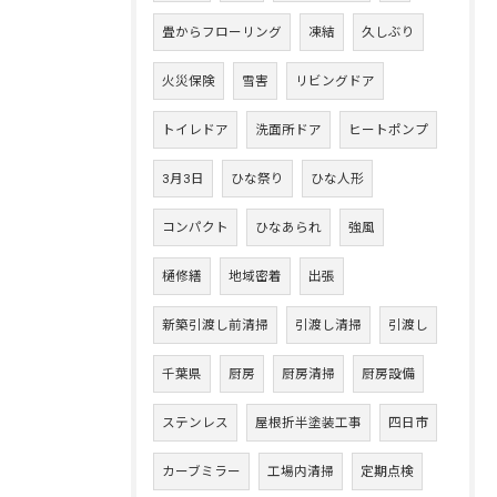
畳からフローリング
凍結
久しぶり
火災保険
雪害
リビングドア
トイレドア
洗面所ドア
ヒートポンプ
3月3日
ひな祭り
ひな人形
コンパクト
ひなあられ
強風
樋修繕
地域密着
出張
新築引渡し前清掃
引渡し清掃
引渡し
千葉県
厨房
厨房清掃
厨房設備
ステンレス
屋根折半塗装工事
四日市
カーブミラー
工場内清掃
定期点検