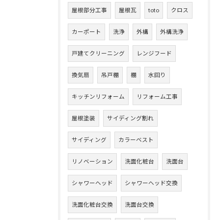
屋根部分工事
屋根瓦
toto
クロス
カーポート
洗浄
外構
外構洗浄
戸建てクリーニング
レンジフード
換気扇
吊戸棚
棚
水回り
キッチンリフォーム
リフォーム工事
屋根塗装
サイディング割れ
サイディング
カラーベスト
リノベーション
洗面化粧台
洗面台
シャワーヘッド
シャワーヘッド交換
洗面化粧台交換
洗面台交換