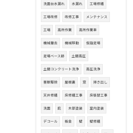
洗面台水漏れ
水漏れ
工場修繕
工場改修
改修工事
メンテナンス
工場
高所作業
高所作業車
機械撤去
機械移動
仮設足場
足場ベース跡
土間高圧
土間コンクリート洗浄
高圧洗浄
害獣駆除
屋根裏
窓
掃き出し
天井修繕
床修繕工事
床張替工事
洗面
庇
木部塗装
室内塗装
デコール
板金
壁
壁修繕