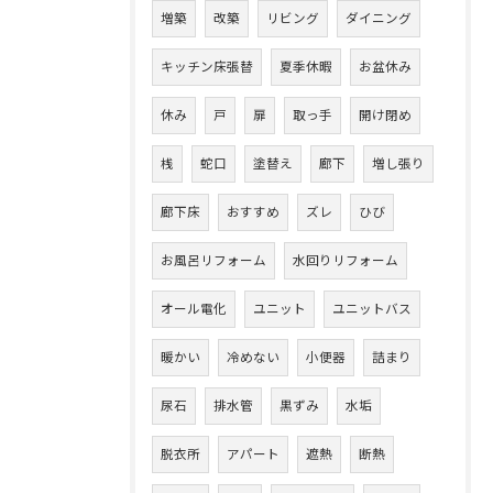
増築
改築
リビング
ダイニング
キッチン床張替
夏季休暇
お盆休み
休み
戸
扉
取っ手
開け閉め
桟
蛇口
塗替え
廊下
増し張り
廊下床
おすすめ
ズレ
ひび
お風呂リフォーム
水回りリフォーム
オール電化
ユニット
ユニットバス
暖かい
冷めない
小便器
詰まり
尿石
排水管
黒ずみ
水垢
脱衣所
アパート
遮熱
断熱