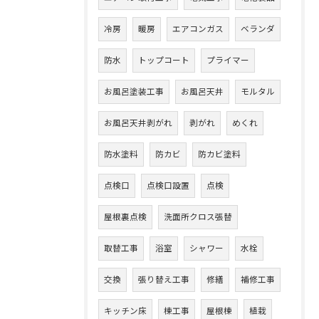
冷房
暖房
エアコンガス
ベランダ
防水
トップコート
プライマー
お風呂塗装工事
お風呂天井
モルタル
お風呂天井剥がれ
剥がれ
めくれ
防水塗料
防カビ
防カビ塗料
点検口
点検口設置
点検
屋根裏点検
洗面所クロス張替
取替工事
浴室
シャワー
水栓
交換
張り替え工事
修繕
補修工事
キッチン床
棟工事
屋根棟
植栽