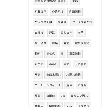
駐車場の白線の引き直し
京都
京都御所
作業現場
剥離清掃
ワックス剥離
床剥離
ワックス剥がれ
玄関柱
通路
染み抜き
寺院
床下洗浄
白蟻
夏前
電気代節約
節約
電気代
夏
浴室清掃
水アカ
ぬめり
直す
元に戻す
戻る
洗面水漏れ
水漏れ修繕
ゴールデンウィーク
連休
お掃除
夏日
梅雨前
GW
見えない汚れ
業務用
国際情勢
入荷
入荷未定