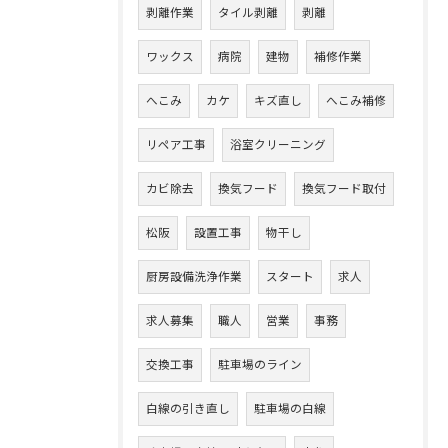
剥離作業
タイル剥離
剥離
ワックス
病院
建物
補修作業
へこみ
カケ
キズ直し
へこみ補修
リペア工事
浴室クリーニング
カビ除去
換気フード
換気フード取付
松阪
設置工事
物干し
厨房設備洗浄作業
スタート
求人
求人募集
職人
営業
事務
交換工事
駐車場のライン
白線の引き直し
駐車場の白線