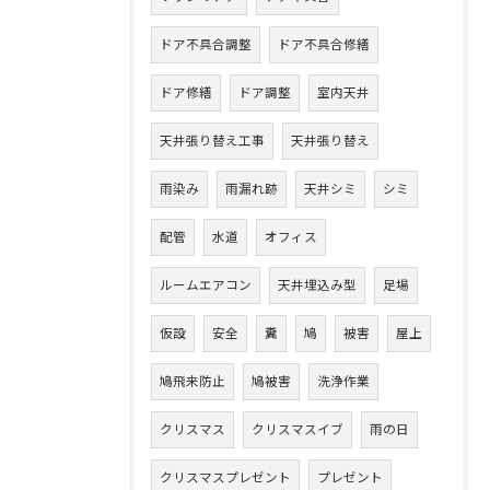
ドア不具合調整
ドア不具合修繕
ドア修繕
ドア調整
室内天井
天井張り替え工事
天井張り替え
雨染み
雨漏れ跡
天井シミ
シミ
配管
水道
オフィス
ルームエアコン
天井埋込み型
足場
仮設
安全
糞
鳩
被害
屋上
鳩飛来防止
鳩被害
洗浄作業
クリスマス
クリスマスイブ
雨の日
クリスマスプレゼント
プレゼント