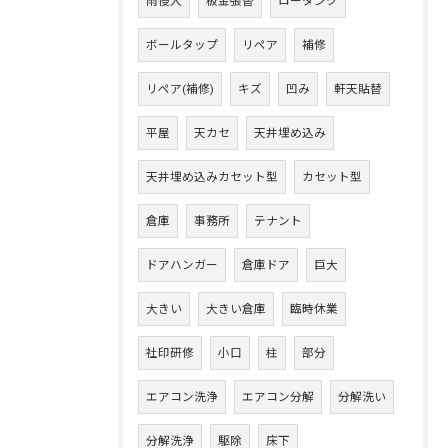
雨侵入
板金張替
ロータンク
ボールタップ
リペア
補修
リペア(補修)
キズ
凹み
軒天貼替
平屋
天カセ
天井埋め込み
天井埋め込みカセット型
カセット型
倉庫
事務所
テナント
ドアハンガー
倉庫ドア
巨大
大きい
大きい倉庫
臨時休業
社印研修
小口
柱
部分
エアコン洗浄
エアコン分解
分解洗い
分解洗浄
駆除
床下