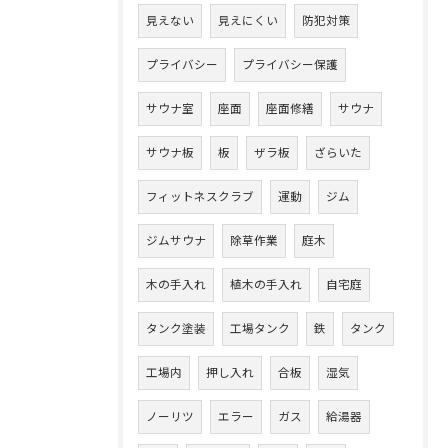
見えない
見えにくい
防犯対策
プライバシー
プライバシー保護
サウナ室
座面
座面修繕
サウナ
サウナ板
板
ザラ板
ざらいた
フィットネスクラブ
運動
ジム
ジムサウナ
除草作業
庭木
木の手入れ
植木の手入れ
自宅庭
タンク塗装
工場タンク
鉄
タンク
工場内
押し入れ
合板
湿気
ノーリツ
エラー
ガス
給湯器