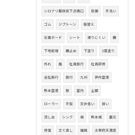
シロアリ駆除床下点検口
防御
手洗い
ゴム
ジプトーン
張替え
石膏ボード
シート
滑りにくい
錆
下地処理
錆止め
下塗り
2度塗り
外れ
風
社員旅行
社員研修
会社旅行
旅行
九州
伊丹空港
熊本空港
旅
室内
土間
ローラー
平型
天井低い
狭い
流し台
シンク
城
熊本城
震災
修復
立て直し
福岡
太宰府天満宮