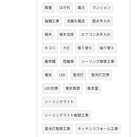
腐食
はがれ
風災
マンション
設備工事
洗面お風呂
庭お手入れ
植木
植木伐採
エアコンお手入れ
ホコリ
カビ
張り替え
貼り替え
屋修繕
陸屋根
シーリング取替工事
電気
LED
蛍光灯
蛍光灯交換
LED交換
電気取替
脱衣室
シーリングライト
シーリングライト取替工事
蛍光灯取替工事
キッチンリフォーム工事