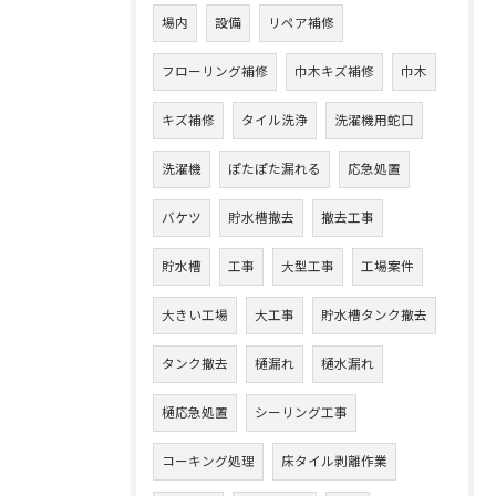
場内
設備
リペア補修
フローリング補修
巾木キズ補修
巾木
キズ補修
タイル洗浄
洗濯機用蛇口
洗濯機
ぽたぽた漏れる
応急処置
バケツ
貯水槽撤去
撤去工事
貯水槽
工事
大型工事
工場案件
大きい工場
大工事
貯水槽タンク撤去
タンク撤去
樋漏れ
樋水漏れ
樋応急処置
シーリング工事
コーキング処理
床タイル剥離作業