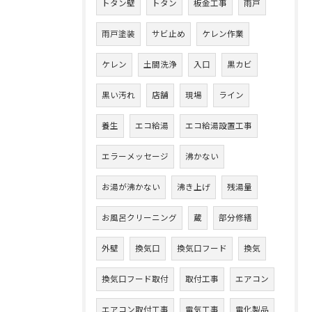
トタン壁
トタン
板金工事
雨戸
雨戸塗装
サビ止め
ケレン作業
ケレン
土間洗浄
入口
黒カビ
黒い汚れ
店舗
現場
ライン
養生
エコ給湯
エコ給湯設置工事
エラーメッセージ
沸かない
お湯が沸かない
沸き上げ
残湯量
お風呂クリーニング
蔵
部分修繕
外壁
換気口
換気口フード
換気
換気口フード取付
取付工事
エアコン
エアコン取付工事
電気工事
電化製品