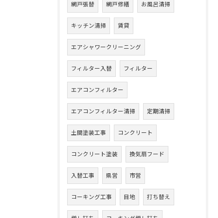
網戸張替
網戸修繕
お風呂清掃
キッチン清掃
賃貸
エアシャワークリーニング
フィルター入替
フィルター
エアコンフィルター
エアコンフィルター清掃
定期清掃
土間塗装工事
コンクリート
コンクリート塗装
換気扇フード
入替工事
県営
市営
コーキング工事
目地
打ち替え