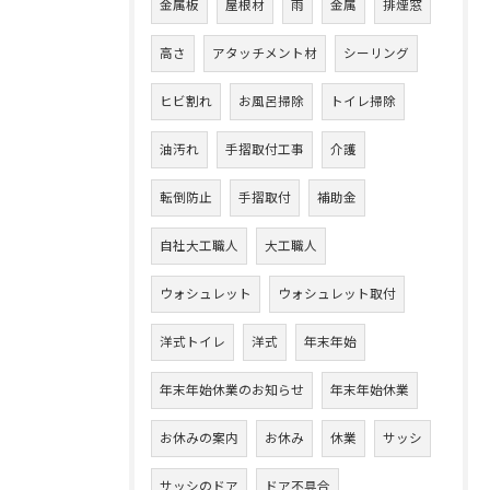
金属板
屋根材
雨
金属
排煙窓
高さ
アタッチメント材
シーリング
ヒビ割れ
お風呂掃除
トイレ掃除
油汚れ
手摺取付工事
介護
転倒防止
手摺取付
補助金
自社大工職人
大工職人
ウォシュレット
ウォシュレット取付
洋式トイレ
洋式
年末年始
年末年始休業のお知らせ
年末年始休業
お休みの案内
お休み
休業
サッシ
サッシのドア
ドア不具合