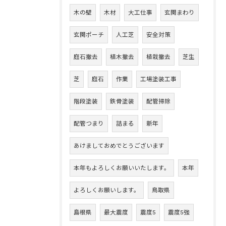
木の壁
木材
大工仕事
玄関まわり
玄関ポーチ
人工芝
安全対策
庭石撤去
植木撤去
植栽撤去
芝生
芝
庭石
作業
工場塗装工事
階段塗装
鉄骨塗装
配管掃除
配管つまり
詰まる
新年
あけましておめでとうございます
本年もよろしくお願いいたします。
本年
よろしくお願いします。
鳥取県
島根県
最大震度
震度5
震度5強