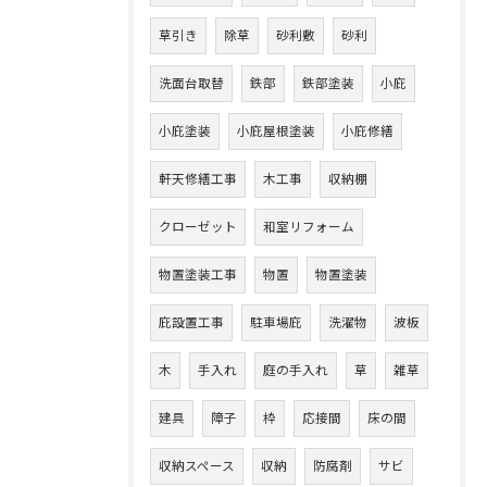
草引き
除草
砂利敷
砂利
洗面台取替
鉄部
鉄部塗装
小庇
小庇塗装
小庇屋根塗装
小庇修繕
軒天修繕工事
木工事
収納棚
クローゼット
和室リフォーム
物置塗装工事
物置
物置塗装
庇設置工事
駐車場庇
洗濯物
波板
木
手入れ
庭の手入れ
草
雑草
建具
障子
枠
応接間
床の間
収納スペース
収納
防腐剤
サビ