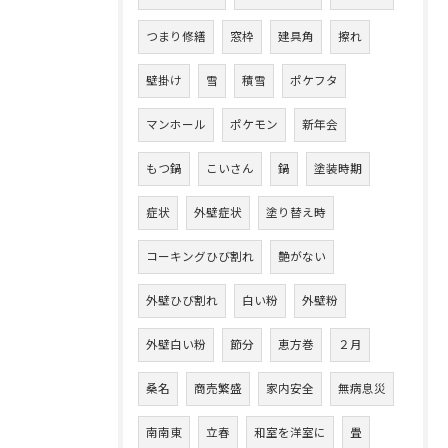
つまり修繕
窓枠
建具角
擦れ
壁掛け
雪
積雪
ポケフタ
マンホール
ポケモン
新年会
もつ鍋
こいさん
鍋
塗装時期
症状
外壁症状
塗り替え時
コーキングひび割れ
艶がない
外壁ひび割れ
白い粉
外壁粉
外壁白い粉
節分
恵方巻
２月
桑名
商売繁盛
家内安全
無病息災
南南東
立春
和室を洋室に
畳