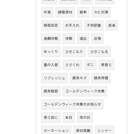
中東
建築資材
戦争
カビ対策
植栽剪定
お手入れ
子供部屋
成長
長期休暇
休暇
遠出
近場
ゆっくり
ひきこもり
ひきこもる
畳の入替
ささくれ
ダニ
表替え
リフレッシュ
建具キズ
建具修繕
建具取替
ゴールデンウィーク休業
ゴールデンウィーク休業のお知らせ
使う前に
本日
母の日
カーネーション
資材高騰
シンナー