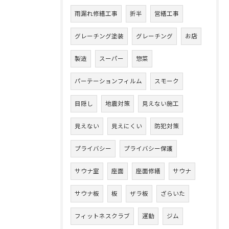
雨漏れ修繕工事
折半
営繕工事
グレーチング塗装
グレーチング
お店
製造
スーパー
惣菜
パーテーションフィルム
スモーク
目隠し
地震対策
見えない施工
見えない
見えにくい
防犯対策
プライバシー
プライバシー保護
サウナ室
座面
座面修繕
サウナ
サウナ板
板
ザラ板
ざらいた
フィットネスクラブ
運動
ジム