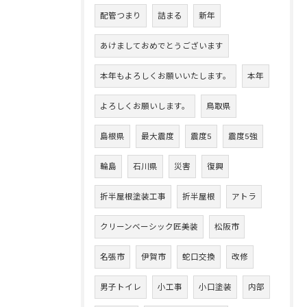
配管つまり
詰まる
新年
あけましておめでとうございます
本年もよろしくお願いいたします。
本年
よろしくお願いします。
鳥取県
島根県
最大震度
震度5
震度5強
輪島
石川県
災害
復興
折半屋根塗装工事
折半屋根
アトラ
クリーンベーシック匠美装
松阪市
名張市
伊賀市
蛇口交換
改修
男子トイレ
小工事
小口塗装
内部