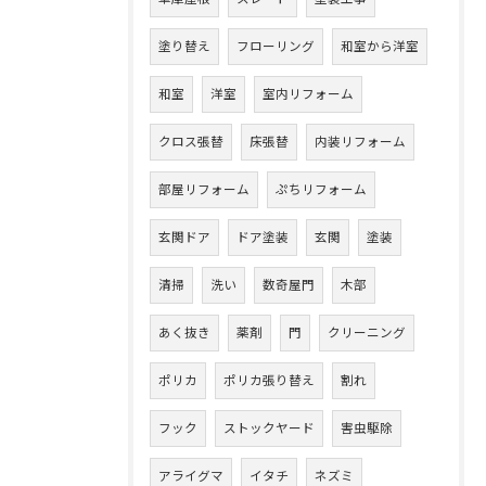
塗り替え
フローリング
和室から洋室
和室
洋室
室内リフォーム
クロス張替
床張替
内装リフォーム
部屋リフォーム
ぷちリフォーム
玄関ドア
ドア塗装
玄関
塗装
清掃
洗い
数奇屋門
木部
あく抜き
薬剤
門
クリーニング
ポリカ
ポリカ張り替え
割れ
フック
ストックヤード
害虫駆除
アライグマ
イタチ
ネズミ