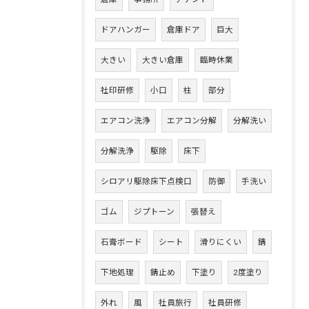
ドアハンガー
倉庫ドア
巨大
大きい
大きい倉庫
臨時休業
社印研修
小口
柱
部分
エアコン洗浄
エアコン分解
分解洗い
分解洗浄
駆除
床下
シロアリ駆除床下点検口
防御
手洗い
ゴム
ジプトーン
張替え
石膏ボード
シート
滑りにくい
錆
下地処理
錆止め
下塗り
2度塗り
外れ
風
社員旅行
社員研修