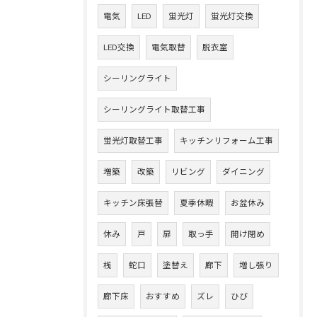
電気
LED
蛍光灯
蛍光灯交換
LED交換
電気取替
脱衣室
シーリングライト
シーリングライト取替工事
蛍光灯取替工事
キッチンリフォーム工事
増築
改築
リビング
ダイニング
キッチン床張替
夏季休暇
お盆休み
休み
戸
扉
取っ手
開け閉め
桟
蛇口
塗替え
廊下
増し張り
廊下床
おすすめ
ズレ
ひび