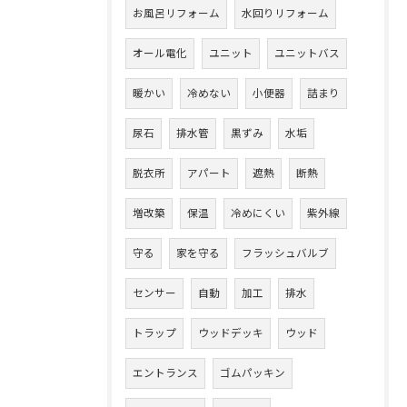
お風呂リフォーム
水回りリフォーム
オール電化
ユニット
ユニットバス
暖かい
冷めない
小便器
詰まり
尿石
排水管
黒ずみ
水垢
脱衣所
アパート
遮熱
断熱
増改築
保温
冷めにくい
紫外線
守る
家を守る
フラッシュバルブ
センサー
自動
加工
排水
トラップ
ウッドデッキ
ウッド
エントランス
ゴムパッキン