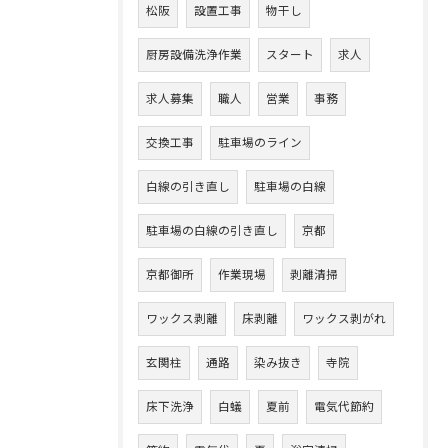
松阪
設置工事
物干し
厨房設備洗浄作業
スタート
求人
求人募集
職人
営業
事務
交換工事
駐車場のライン
白線の引き直し
駐車場の白線
駐車場の白線の引き直し
京都
京都御所
作業現場
剥離清掃
ワックス剥離
床剥離
ワックス剥がれ
玄関柱
通路
染み抜き
寺院
床下洗浄
白蟻
夏前
電気代節約