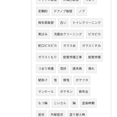
定期的
ドアノブ取替
ノブ
換気扇取替
古い
トイレクリーニング
黄ばみ
洗面台クリーニング
ピカピカ
蛇口ピカピカ
ガラス台
ガラスくすみ
ガラスくもり
配管修繕工事
配管修繕
つまり修繕
窓枠
建具角
擦れ
壁掛け
雪
積雪
ポケフタ
マンホール
ポケモン
新年会
もつ鍋
こいさん
鍋
塗装時期
症状
外壁症状
塗り替え時