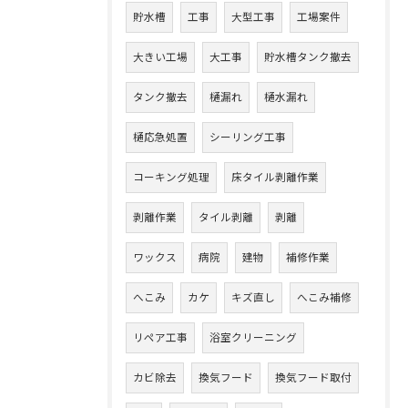
貯水槽
工事
大型工事
工場案件
大きい工場
大工事
貯水槽タンク撤去
タンク撤去
樋漏れ
樋水漏れ
樋応急処置
シーリング工事
コーキング処理
床タイル剥離作業
剥離作業
タイル剥離
剥離
ワックス
病院
建物
補修作業
へこみ
カケ
キズ直し
へこみ補修
リペア工事
浴室クリーニング
カビ除去
換気フード
換気フード取付