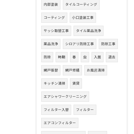
内部塗装
タイルコーティング
コーティング
小口塗装工事
サッシ取替工事
タイル薬品洗浄
薬品洗浄
シロアリ防除工事
防除工事
防除
時期
春
虫
入居
退去
網戸張替
網戸修繕
お風呂清掃
キッチン清掃
賃貸
エアシャワークリーニング
フィルター入替
フィルター
エアコンフィルター