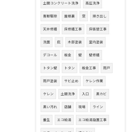
土間コンクリート洗浄
高圧洗浄
害獣駆除
屋根裏
窓
掃き出し
天井修繕
床修繕工事
床張替工事
洗面
庇
木部塗装
室内塗装
デコール
板金
壁
壁修繕
トタン壁
トタン
板金工事
雨戸
雨戸塗装
サビ止め
ケレン作業
ケレン
土間洗浄
入口
黒カビ
黒い汚れ
店舗
現場
ライン
養生
エコ給湯
エコ給湯設置工事