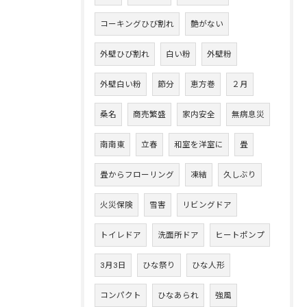
コーキングひび割れ
艶がない
外壁ひび割れ
白い粉
外壁粉
外壁白い粉
節分
恵方巻
２月
桑名
商売繁盛
家内安全
無病息災
南南東
立春
和室を洋室に
畳
畳からフローリング
凍結
久しぶり
火災保険
雪害
リビングドア
トイレドア
洗面所ドア
ヒートポンプ
3月3日
ひな祭り
ひな人形
コンパクト
ひなあられ
強風