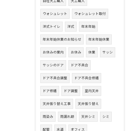
自社大工職人
大工職人
ウォシュレット
ウォシュレット取付
洋式トイレ
洋式
年末年始
年末年始休業のお知らせ
年末年始休業
お休みの案内
お休み
休業
サッシ
サッシのドア
ドア不具合
ドア不具合調整
ドア不具合修繕
ドア修繕
ドア調整
室内天井
天井張り替え工事
天井張り替え
雨染み
雨漏れ跡
天井シミ
シミ
配管
水道
オフィス