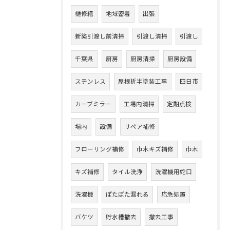
樋修繕
地域密着
出張
新築引渡し前清掃
引渡し清掃
引渡し
千葉県
厨房
厨房清掃
厨房設備
ステンレス
屋根折半塗装工事
四日市
カーブミラー
工場内清掃
定期点検
場内
設備
リペア補修
フローリング補修
巾木キズ補修
巾木
キズ補修
タイル洗浄
洗濯機用蛇口
洗濯機
ぽたぽた漏れる
応急処置
バケツ
貯水槽撤去
撤去工事