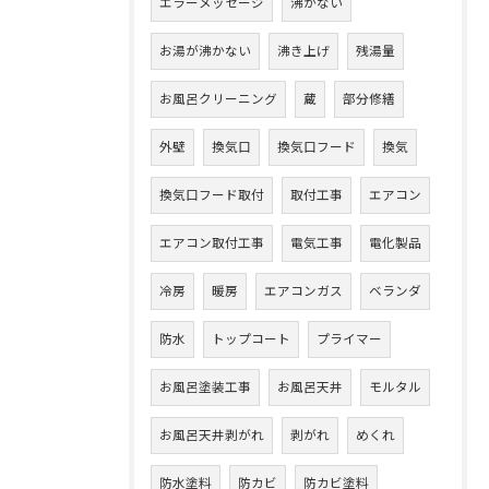
エラーメッセージ
沸かない
お湯が沸かない
沸き上げ
残湯量
お風呂クリーニング
蔵
部分修繕
外壁
換気口
換気口フード
換気
換気口フード取付
取付工事
エアコン
エアコン取付工事
電気工事
電化製品
冷房
暖房
エアコンガス
ベランダ
防水
トップコート
プライマー
お風呂塗装工事
お風呂天井
モルタル
お風呂天井剥がれ
剥がれ
めくれ
防水塗料
防カビ
防カビ塗料