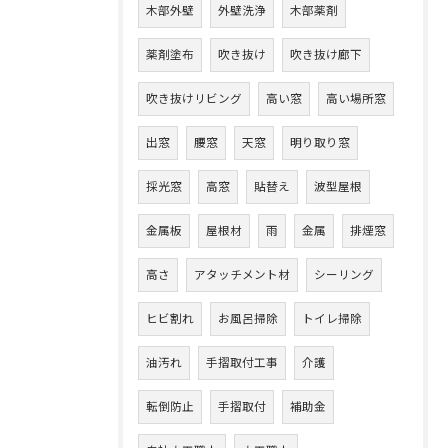
木部外壁
外壁洗浄
木部薬剤
薬剤塗布
吹き抜け
吹き抜け廊下
吹き抜けリビング
高い窓
高い場所窓
出窓
腰窓
天窓
明り取り窓
採光窓
高窓
貼替え
波型屋根
金属板
屋根材
雨
金属
排煙窓
高さ
アタッチメント材
シーリング
ヒビ割れ
お風呂掃除
トイレ掃除
油汚れ
手摺取付工事
介護
転倒防止
手摺取付
補助金