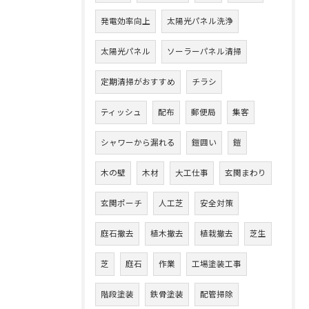
発電効率向上
太陽光パネル洗浄
太陽光パネル
ソーラーパネル清掃
定期清掃がおすすめ
チラシ
ティッシュ
配布
郵便局
集客
シャワーから漏れる
鎧囲い
鎧
木の壁
木材
大工仕事
玄関まわり
玄関ポーチ
人工芝
安全対策
庭石撤去
植木撤去
植栽撤去
芝生
芝
庭石
作業
工場塗装工事
階段塗装
鉄骨塗装
配管掃除