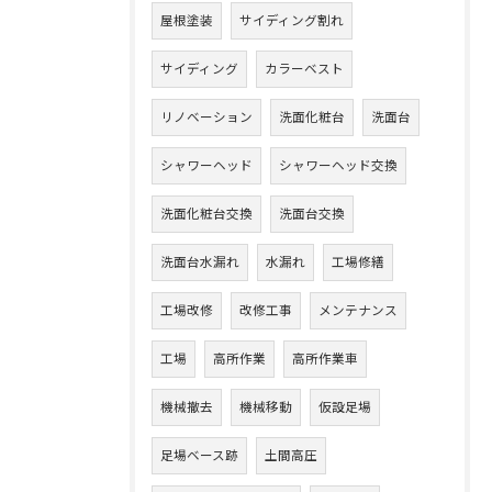
屋根塗装
サイディング割れ
サイディング
カラーベスト
リノベーション
洗面化粧台
洗面台
シャワーヘッド
シャワーヘッド交換
洗面化粧台交換
洗面台交換
洗面台水漏れ
水漏れ
工場修繕
工場改修
改修工事
メンテナンス
工場
高所作業
高所作業車
機械撤去
機械移動
仮設足場
足場ベース跡
土間高圧