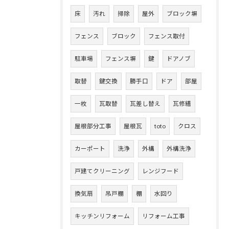
床
汚れ
掃除
屋外
ブロック塀
フェンス
ブロック
フェンス取付
駐車場
フェンス塀
鍵
ドアノブ
取替
鍵交換
勝手口
ドア
部屋
一枚
瓦取替
瓦差し替え
瓦修繕
屋根部分工事
屋根瓦
toto
クロス
カーポート
洗浄
外構
外構洗浄
戸建てクリーニング
レンジフード
換気扇
吊戸棚
棚
水回り
キッチンリフォーム
リフォーム工事