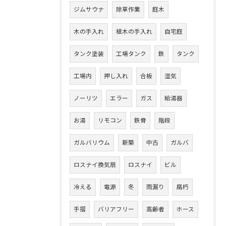
ジムサウナ
除草作業
庭木
木の手入れ
植木の手入れ
自宅庭
タンク塗装
工場タンク
鉄
タンク
工場内
押し入れ
合板
湿気
ノーリツ
エラー
ガス
給湯器
お湯
リモコン
鉄骨
階段
ガルバリウム
新築
中古
ガルバ
ロスナイ換気扇
ロスナイ
ビル
冷える
電源
冬
雨漏り
腐朽
手摺
バリアフリー
高齢者
ホース