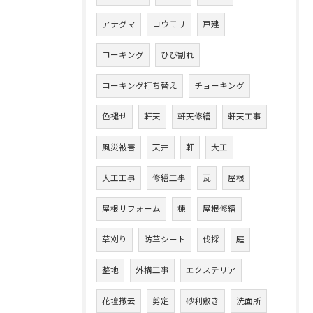
アナグマ
コウモリ
戸建
コーキング
ひび割れ
コーキング打ち替え
チョーキング
色褪せ
軒天
軒天修繕
軒天工事
風災被害
天井
軒
大工
大工工事
修繕工事
瓦
屋根
屋根リフォーム
棟
屋根修繕
草刈り
防草シート
伐採
庭
整地
外構工事
エクステリア
花壇撤去
剪定
砂利敷き
洗面所