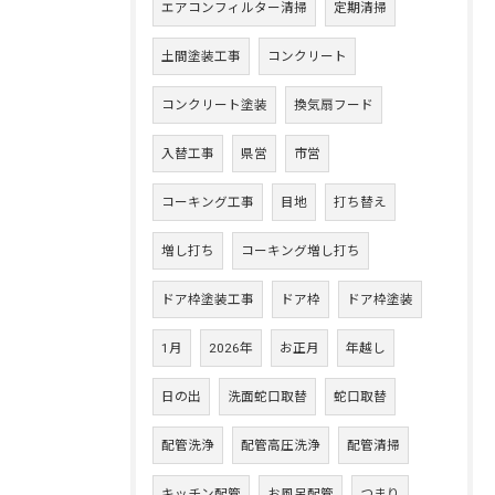
エアコンフィルター清掃
定期清掃
土間塗装工事
コンクリート
コンクリート塗装
換気扇フード
入替工事
県営
市営
コーキング工事
目地
打ち替え
増し打ち
コーキング増し打ち
ドア枠塗装工事
ドア枠
ドア枠塗装
1月
2026年
お正月
年越し
日の出
洗面蛇口取替
蛇口取替
配管洗浄
配管高圧洗浄
配管清掃
キッチン配管
お風呂配管
つまり