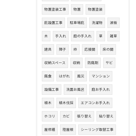
物置塗装工事
物置
物置塗装
庇設置工事
駐車場庇
洗濯物
波板
木
手入れ
庭の手入れ
草
雑草
建具
障子
枠
応接間
床の間
収納スペース
収納
防腐剤
サビ
腐食
はがれ
風災
マンション
設備工事
洗面お風呂
庭お手入れ
植木
植木伐採
エアコンお手入れ
ホコリ
カビ
張り替え
貼り替え
屋修繕
陸屋根
シーリング取替工事