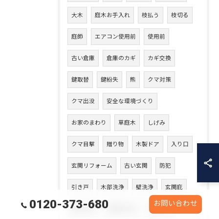
大木
庭木お手入れ
枝払う
枝切る
庭師
エアコン使用前
使用前
古い倉庫
倉庫のカギ
カギ交換
鍵取替
鍵紛失
熊
クマ対策
クマ出没
安全な環境づくり
お家のまわり
草庭木
しげみ
クマ目撃
贈り物
木製ドア
入り口
玄関リフォーム
古い玄関
防犯
引き戸
木部洗浄
壁洗浄
玄関庇
0120-373-680
お問い合わせ
庇裏木部
玄関庇洗浄
木部洗い