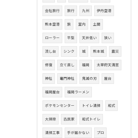
会社旅行
旅行
九州
伊丹空港
熊本空港
旅
室内
土間
ローラー
平型
天井低い
狭い
流し台
シンク
城
熊本城
震災
修復
立て直し
福岡
太宰府天満宮
神社
竈門神社
鬼滅の刃
屋台
福岡屋台
福岡ラーメン
ポケモンセンター
トイレ清掃
和式
大掃除
古民家
和式トイレ
清掃工事
手が届かない
プロ