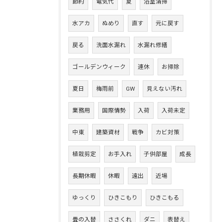
節約
電気代
夏
浴室清掃
水アカ
ぬめり
直す
元に戻す
戻る
洗面水漏れ
水漏れ修繕
ゴールデンウィーク
連休
お掃除
夏日
梅雨前
GW
見えない汚れ
業務用
国際情勢
入荷
入荷未定
中東
建築資材
戦争
カビ対策
植栽剪定
お手入れ
子供部屋
成長
長期休暇
休暇
遠出
近場
ゆっくり
ひきこもり
ひきこもる
畳の入替
ささくれ
ダニ
表替え