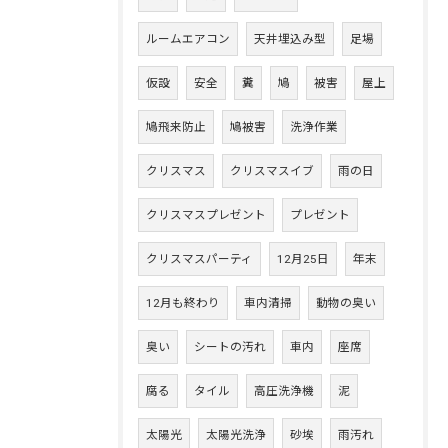
ルームエアコン
天井埋込み型
足場
仮設
安全
糞
鳩
被害
屋上
鳩飛来防止
鳩被害
洗浄作業
クリスマス
クリスマスイブ
雨の日
クリスマスプレゼント
プレゼント
クリスマスパーティ
12月25日
年末
12月も終わり
車内清掃
動物の臭い
臭い
シートの汚れ
車内
座席
腐る
タイル
高圧洗浄機
泥
太陽光
太陽光洗浄
砂埃
雨汚れ