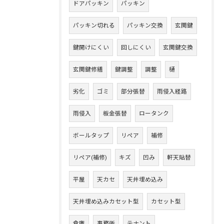
ドアパッキン
パッキン
パッキン切れる
パッキン交換
玄関鍵
鍵開けにくい
回しにくい
玄関鍵交換
玄関鍵修繕
鍵調整
調整
樋
劣化
ゴミ
部分張替
雨侵入経路
雨侵入
板金張替
ロータンク
ボールタップ
リペア
補修
リペア(補修)
キズ
凹み
軒天貼替
平屋
天カセ
天井埋め込み
天井埋め込みカセット型
カセット型
倉庫
事務所
テナント