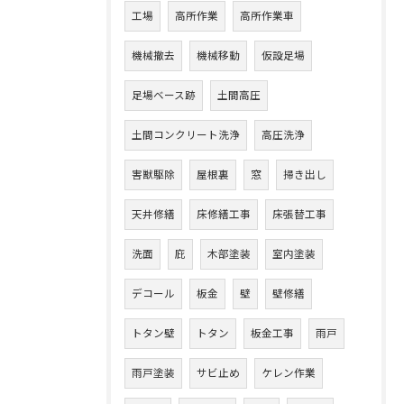
工場
高所作業
高所作業車
機械撤去
機械移動
仮設足場
足場ベース跡
土間高圧
土間コンクリート洗浄
高圧洗浄
害獣駆除
屋根裏
窓
掃き出し
天井修繕
床修繕工事
床張替工事
洗面
庇
木部塗装
室内塗装
デコール
板金
壁
壁修繕
トタン壁
トタン
板金工事
雨戸
雨戸塗装
サビ止め
ケレン作業