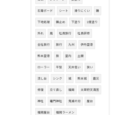
石膏ボード
シート
滑りにくい
錆
下地処理
錆止め
下塗り
2度塗り
外れ
風
社員旅行
社員研修
会社旅行
旅行
九州
伊丹空港
熊本空港
旅
室内
土間
ローラー
平型
天井低い
狭い
流し台
シンク
城
熊本城
震災
修復
立て直し
福岡
太宰府天満宮
神社
竈門神社
鬼滅の刃
屋台
福岡屋台
福岡ラーメン