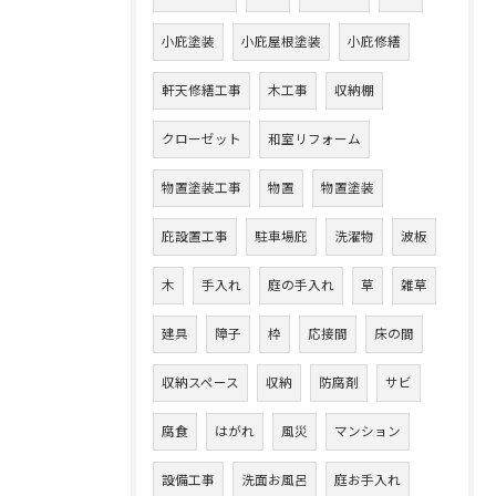
小庇塗装
小庇屋根塗装
小庇修繕
軒天修繕工事
木工事
収納棚
クローゼット
和室リフォーム
物置塗装工事
物置
物置塗装
庇設置工事
駐車場庇
洗濯物
波板
木
手入れ
庭の手入れ
草
雑草
建具
障子
枠
応接間
床の間
収納スペース
収納
防腐剤
サビ
腐食
はがれ
風災
マンション
設備工事
洗面お風呂
庭お手入れ