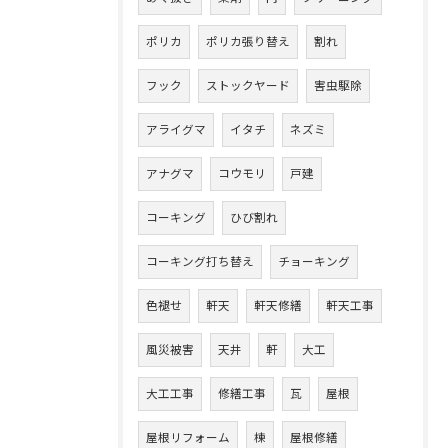
ポリカ
ポリカ張り替え
割れ
フック
ストックヤード
害虫駆除
アライグマ
イタチ
ネズミ
アナグマ
コウモリ
戸建
コーキング
ひび割れ
コーキング打ち替え
チョーキング
色褪せ
軒天
軒天修繕
軒天工事
風災被害
天井
軒
大工
大工工事
修繕工事
瓦
屋根
屋根リフォーム
棟
屋根修繕