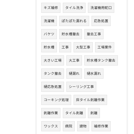
キズ補修
タイル洗浄
洗濯機用蛇口
洗濯機
ぽたぽた漏れる
応急処置
バケツ
貯水槽撤去
撤去工事
貯水槽
工事
大型工事
工場案件
大きい工場
大工事
貯水槽タンク撤去
タンク撤去
樋漏れ
樋水漏れ
樋応急処置
シーリング工事
コーキング処理
床タイル剥離作業
剥離作業
タイル剥離
剥離
ワックス
病院
建物
補修作業