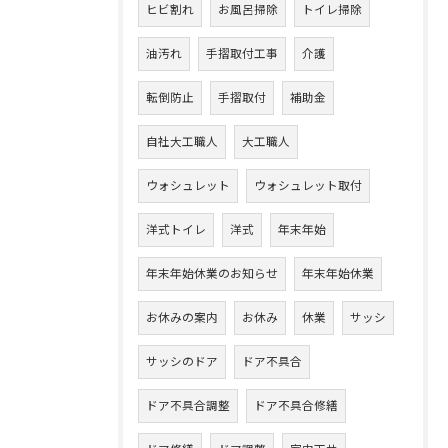
ヒビ割れ
お風呂掃除
トイレ掃除
油汚れ
手摺取付工事
介護
転倒防止
手摺取付
補助金
自社大工職人
大工職人
ウォシュレット
ウォシュレット取付
洋式トイレ
洋式
年末年始
年末年始休業のお知らせ
年末年始休業
お休みの案内
お休み
休業
サッシ
サッシのドア
ドア不具合
ドア不具合調整
ドア不具合修繕