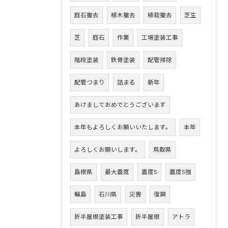
庭石撤去
植木撤去
植栽撤去
芝生
芝
庭石
作業
工場塗装工事
階段塗装
鉄骨塗装
配管掃除
配管つまり
詰まる
新年
あけましておめでとうございます
本年もよろしくお願いいたします。
本年
よろしくお願いします。
鳥取県
島根県
最大震度
震度5
震度5強
輪島
石川県
災害
復興
折半屋根塗装工事
折半屋根
アトラ