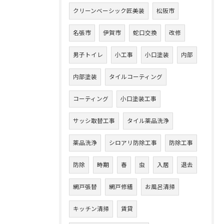
クリーンベーシック匠美装
松阪市
名張市
伊賀市
蛇口交換
改修
男子トイレ
小工事
小口塗装
内部
内部塗装
タイルコーティング
コーティング
小口塗装工事
サッシ取替工事
タイル薬品洗浄
薬品洗浄
シロアリ防除工事
防除工事
防除
時期
春
虫
入居
退去
網戸張替
網戸修繕
お風呂清掃
キッチン清掃
賃貸