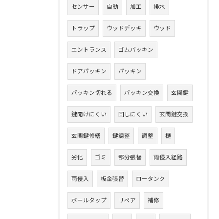
センサー
自動
加工
排水
トラップ
ウッドデッキ
ウッド
エントランス
ゴムパッキン
ドアパッキン
パッキン
パッキン切れる
パッキン交換
玄関鍵
鍵開けにくい
回しにくい
玄関鍵交換
玄関鍵修繕
鍵調整
調整
樋
劣化
ゴミ
部分張替
雨侵入経路
雨侵入
板金張替
ロータンク
ボールタップ
リペア
補修