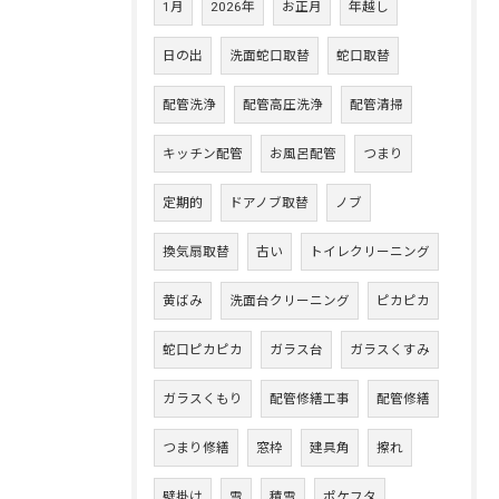
1月
2026年
お正月
年越し
日の出
洗面蛇口取替
蛇口取替
配管洗浄
配管高圧洗浄
配管清掃
キッチン配管
お風呂配管
つまり
定期的
ドアノブ取替
ノブ
換気扇取替
古い
トイレクリーニング
黄ばみ
洗面台クリーニング
ピカピカ
蛇口ピカピカ
ガラス台
ガラスくすみ
ガラスくもり
配管修繕工事
配管修繕
つまり修繕
窓枠
建具角
擦れ
壁掛け
雪
積雪
ポケフタ