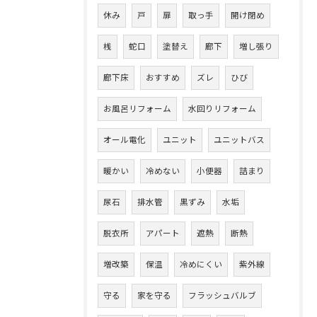
休み
戸
扉
取っ手
開け閉め
桟
蛇口
塗替え
廊下
増し張り
廊下床
おすすめ
ズレ
ひび
お風呂リフォーム
水回りリフォーム
オール電化
ユニット
ユニットバス
暖かい
冷めない
小便器
詰まり
尿石
排水管
黒ずみ
水垢
脱衣所
アパート
遮熱
断熱
増改築
保温
冷めにくい
紫外線
守る
家を守る
フラッシュバルブ