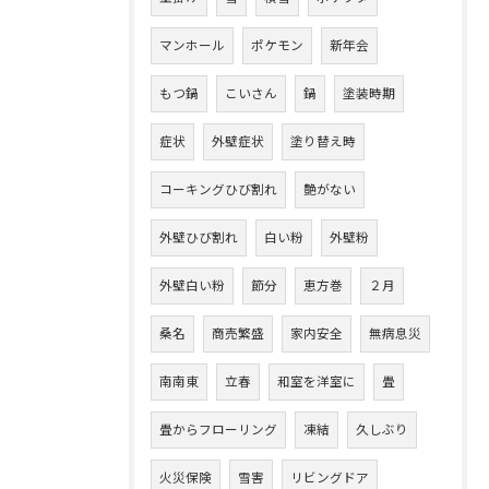
マンホール
ポケモン
新年会
もつ鍋
こいさん
鍋
塗装時期
症状
外壁症状
塗り替え時
コーキングひび割れ
艶がない
外壁ひび割れ
白い粉
外壁粉
外壁白い粉
節分
恵方巻
２月
桑名
商売繁盛
家内安全
無病息災
南南東
立春
和室を洋室に
畳
畳からフローリング
凍結
久しぶり
火災保険
雪害
リビングドア