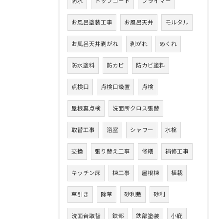
防水
トップコート
プライマー
お風呂塗装工事
お風呂天井
モルタル
お風呂天井剥がれ
剥がれ
めくれ
防水塗料
防カビ
防カビ塗料
点検口
点検口設置
点検
屋根裏点検
洗面所クロス張替
取替工事
浴室
シャワー
水栓
交換
張り替え工事
修繕
補修工事
キッチン床
棟工事
屋根棟
植栽
草引き
除草
砂利敷
砂利
洗面台取替
鉄部
鉄部塗装
小庇