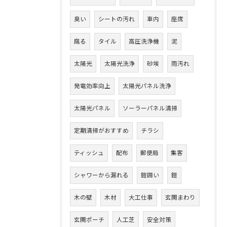
臭い
シートの汚れ
車内
座席
腐る
タイル
高圧洗浄機
泥
太陽光
太陽光洗浄
砂埃
雨汚れ
発電効率向上
太陽光パネル洗浄
太陽光パネル
ソーラーパネル清掃
定期清掃がおすすめ
チラシ
ティッシュ
配布
郵便局
集客
シャワーから漏れる
鎧囲い
鎧
木の壁
木材
大工仕事
玄関まわり
玄関ポーチ
人工芝
安全対策