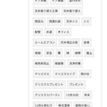
ドア修繕
ドア調整
室内天井
天井張り替え工事
天井張り替え
雨染み
雨漏れ跡
天井シミ
シミ
配管
水道
オフィス
ルームエアコン
天井埋込み型
足場
仮設
安全
糞
鳩
被害
屋上
鳩飛来防止
鳩被害
洗浄作業
クリスマス
クリスマスイブ
雨の日
クリスマスプレゼント
プレゼント
クリスマスパーティ
12月25日
年末
12月も終わり
車内清掃
動物の臭い