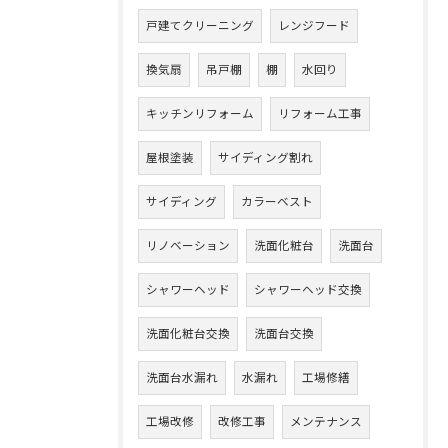
戸建てクリーニング
レンジフード
換気扇
吊戸棚
棚
水回り
キッチンリフォーム
リフォーム工事
屋根塗装
サイディング割れ
サイディング
カラーベスト
リノベーション
洗面化粧台
洗面台
シャワーヘッド
シャワーヘッド交換
洗面化粧台交換
洗面台交換
洗面台水漏れ
水漏れ
工場修繕
工場改修
改修工事
メンテナンス