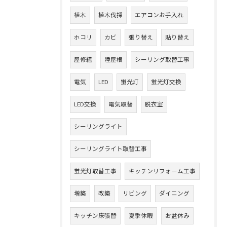
植木
植木伐採
エアコンお手入れ
ホコリ
カビ
張り替え
貼り替え
屋修繕
陸屋根
シーリング取替工事
電気
LED
蛍光灯
蛍光灯交換
LED交換
電気取替
脱衣室
シーリングライト
シーリングライト取替工事
蛍光灯取替工事
キッチンリフォーム工事
増築
改築
リビング
ダイニング
キッチン床張替
夏季休暇
お盆休み