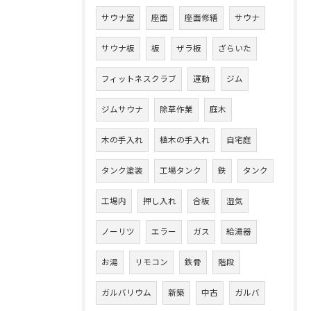
サウナ室
座面
座面修繕
サウナ
サウナ板
板
ザラ板
ざらいた
フィットネスクラブ
運動
ジム
ジムサウナ
除草作業
庭木
木の手入れ
植木の手入れ
自宅庭
タンク塗装
工場タンク
鉄
タンク
工場内
押し入れ
合板
湿気
ノーリツ
エラー
ガス
給湯器
お湯
リモコン
鉄骨
階段
ガルバリウム
新築
中古
ガルバ