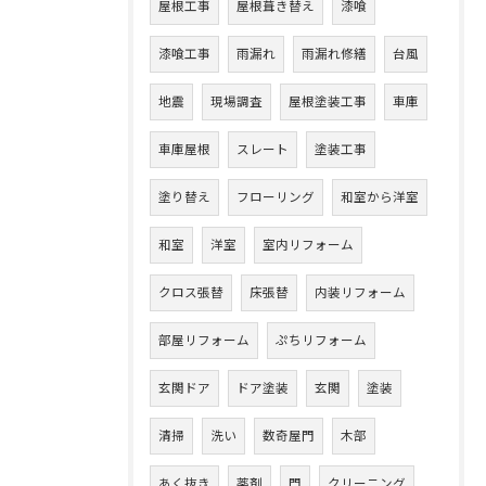
屋根工事
屋根葺き替え
漆喰
漆喰工事
雨漏れ
雨漏れ修繕
台風
地震
現場調査
屋根塗装工事
車庫
車庫屋根
スレート
塗装工事
塗り替え
フローリング
和室から洋室
和室
洋室
室内リフォーム
クロス張替
床張替
内装リフォーム
部屋リフォーム
ぷちリフォーム
玄関ドア
ドア塗装
玄関
塗装
清掃
洗い
数奇屋門
木部
あく抜き
薬剤
門
クリーニング