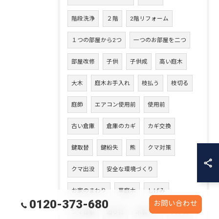
階段洗浄
２階
2階リフォーム
１つの部屋から2つ
一つのお部屋を二つ
部屋改修
子供
子供成
高い庭木
大木
庭木お手入れ
枝払う
枝切る
庭師
エアコン使用前
使用前
古い倉庫
倉庫のカギ
カギ交換
鍵取替
鍵紛失
熊
クマ対策
クマ出没
安全な環境づくり
お家のまわり
草庭木
しげみ
0120-373-680
お問い合わせ
クマ目撃
贈り物
木製ドア
入り口