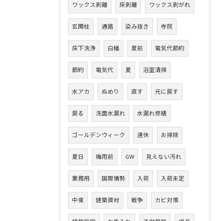
ワックス剥離
床剥離
ワックス剥がれ
玄関柱
通路
染み抜き
寺院
床下洗浄
白蟻
夏前
電気代節約
節約
電気代
夏
浴室清掃
水アカ
ぬめり
直す
元に戻す
戻る
洗面水漏れ
水漏れ修繕
ゴールデンウィーク
連休
お掃除
夏日
梅雨前
GW
見えない汚れ
業務用
国際情勢
入荷
入荷未定
中東
建築資材
戦争
カビ対策