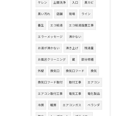
ケレン
土間洗浄
入口
黒カビ
黒い汚れ
店舗
現場
ライン
養生
エコ給湯
エコ給湯設置工事
エラーメッセージ
沸かない
お湯が沸かない
沸き上げ
残湯量
お風呂クリーニング
蔵
部分修繕
外壁
換気口
換気口フード
換気
換気口フード取付
取付工事
エアコン
エアコン取付工事
電気工事
電化製品
冷房
暖房
エアコンガス
ベランダ