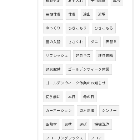
植栽剪定
お手入れ
子供部屋
成長
長期休暇
休暇
遠出
近場
ゆっくり
ひきこもり
ひきこもる
畳の入替
ささくれ
ダニ
表替え
リフレッシュ
建具キズ
建具修繕
建具取替
ゴールデンウィーク休業
ゴールデンウィーク休業のお知らせ
使う前に
本日
母の日
カーネーション
資材高騰
シンナー
断熱材
見積
遅延
機械洗浄
フローリングワックス
フロア