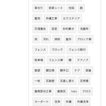
草刈り
防草シート
伐採
庭
整地
外構工事
エクステリア
花壇撤去
剪定
砂利敷き
洗面所
床
汚れ
掃除
屋外
ブロック塀
フェンス
ブロック
フェンス取付
駐車場
フェンス塀
鍵
ドアノブ
取替
鍵交換
勝手口
ドア
部屋
一枚
瓦取替
瓦差し替え
瓦修繕
屋根部分工事
屋根瓦
toto
クロス
カーポート
洗浄
外構
外構洗浄