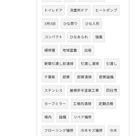
トイレドア
洗面所ドア
ヒートポンプ
3月3日
ひな祭り
ひな人形
コンパクト
ひなあられ
強風
樋修繕
地域密着
出張
新築引渡し前清掃
引渡し清掃
引渡し
千葉県
厨房
厨房清掃
厨房設備
ステンレス
屋根折半塗装工事
四日市
カーブミラー
工場内清掃
定期点検
場内
設備
リペア補修
フローリング補修
巾木キズ補修
巾木