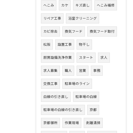
へこみ
カケ
キズ直し
へこみ補修
リペア工事
浴室クリーニング
カビ除去
換気フード
換気フード取付
松阪
設置工事
物干し
厨房設備洗浄作業
スタート
求人
求人募集
職人
営業
事務
交換工事
駐車場のライン
白線の引き直し
駐車場の白線
駐車場の白線の引き直し
京都
京都御所
作業現場
剥離清掃