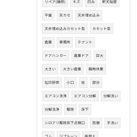
リペア(補修)
キズ
凹み
軒天貼替
平屋
天カセ
天井埋め込み
天井埋め込みカセット型
カセット型
倉庫
事務所
テナント
ドアハンガー
倉庫ドア
巨大
大きい
大きい倉庫
臨時休業
社印研修
小口
柱
部分
エアコン洗浄
エアコン分解
分解洗い
分解洗浄
駆除
床下
シロアリ駆除床下点検口
防御
手洗い
ゴム
ジプトーン
張替え