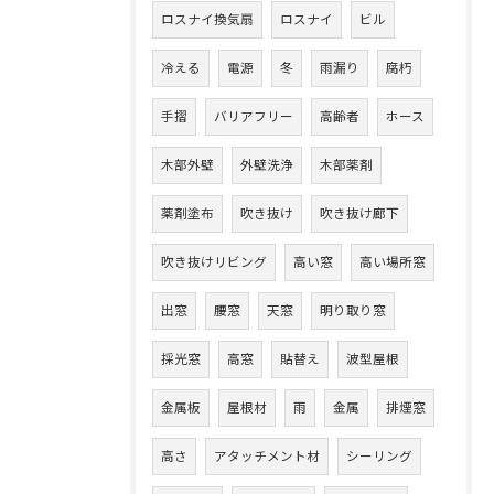
ロスナイ換気扇
ロスナイ
ビル
冷える
電源
冬
雨漏り
腐朽
手摺
バリアフリー
高齢者
ホース
木部外壁
外壁洗浄
木部薬剤
薬剤塗布
吹き抜け
吹き抜け廊下
吹き抜けリビング
高い窓
高い場所窓
出窓
腰窓
天窓
明り取り窓
採光窓
高窓
貼替え
波型屋根
金属板
屋根材
雨
金属
排煙窓
高さ
アタッチメント材
シーリング