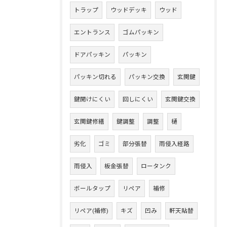
トラップ
ウッドデッキ
ウッド
エントランス
ゴムパッキン
ドアパッキン
パッキン
パッキン切れる
パッキン交換
玄関鍵
鍵開けにくい
回しにくい
玄関鍵交換
玄関鍵修繕
鍵調整
調整
樋
劣化
ゴミ
部分張替
雨侵入経路
雨侵入
板金張替
ロータンク
ボールタップ
リペア
補修
リペア(補修)
キズ
凹み
軒天貼替