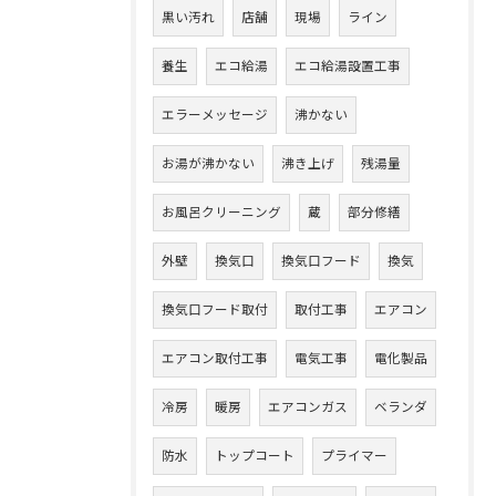
黒い汚れ
店舗
現場
ライン
養生
エコ給湯
エコ給湯設置工事
エラーメッセージ
沸かない
お湯が沸かない
沸き上げ
残湯量
お風呂クリーニング
蔵
部分修繕
外壁
換気口
換気口フード
換気
換気口フード取付
取付工事
エアコン
エアコン取付工事
電気工事
電化製品
冷房
暖房
エアコンガス
ベランダ
防水
トップコート
プライマー