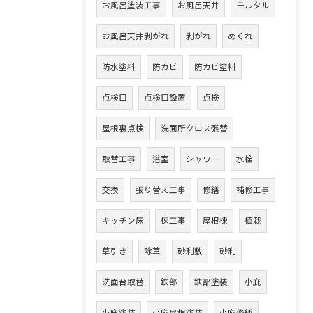
お風呂塗装工事
お風呂天井
モルタル
お風呂天井剥がれ
剥がれ
めくれ
防水塗料
防カビ
防カビ塗料
点検口
点検口設置
点検
屋根裏点検
洗面所クロス張替
取替工事
浴室
シャワー
水栓
交換
張り替え工事
修繕
補修工事
キッチン床
棟工事
屋根棟
植栽
草引き
除草
砂利敷
砂利
洗面台取替
鉄部
鉄部塗装
小庇