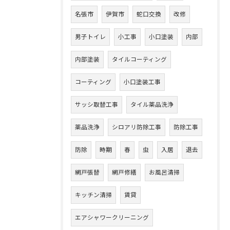
名張市
伊賀市
蛇口交換
改修
男子トイレ
小工事
小口塗装
内部
内部塗装
タイルコーティング
コーティング
小口塗装工事
サッシ取替工事
タイル薬品洗浄
薬品洗浄
シロアリ防除工事
防除工事
防除
時期
春
虫
入居
退去
網戸張替
網戸修繕
お風呂清掃
キッチン清掃
賃貸
エアシャワークリーニング