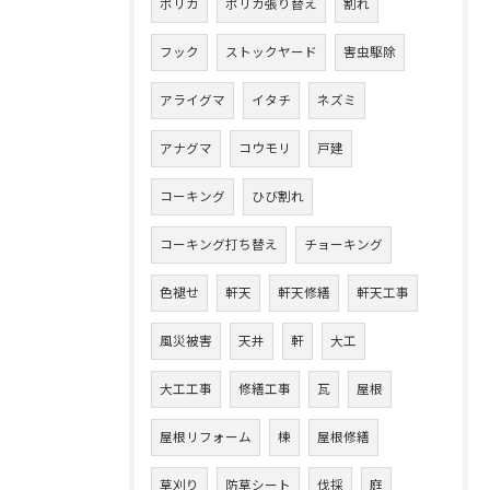
ポリカ
ポリカ張り替え
割れ
フック
ストックヤード
害虫駆除
アライグマ
イタチ
ネズミ
アナグマ
コウモリ
戸建
コーキング
ひび割れ
コーキング打ち替え
チョーキング
色褪せ
軒天
軒天修繕
軒天工事
風災被害
天井
軒
大工
大工工事
修繕工事
瓦
屋根
屋根リフォーム
棟
屋根修繕
草刈り
防草シート
伐採
庭