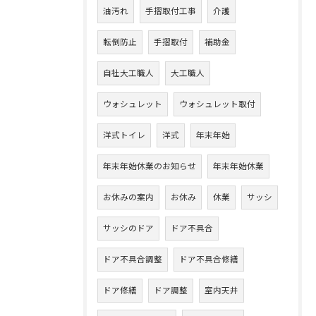
油汚れ
手摺取付工事
介護
転倒防止
手摺取付
補助金
自社大工職人
大工職人
ウォシュレット
ウォシュレット取付
洋式トイレ
洋式
年末年始
年末年始休業のお知らせ
年末年始休業
お休みの案内
お休み
休業
サッシ
サッシのドア
ドア不具合
ドア不具合調整
ドア不具合修繕
ドア修繕
ドア調整
室内天井