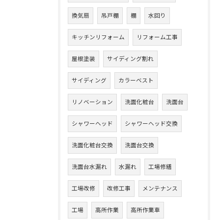
換気扇
吊戸棚
棚
水回り
キッチンリフォーム
リフォーム工事
屋根塗装
サイディング割れ
サイディング
カラーベスト
リノベーション
洗面化粧台
洗面台
シャワーヘッド
シャワーヘッド交換
洗面化粧台交換
洗面台交換
洗面台水漏れ
水漏れ
工場修繕
工場改修
改修工事
メンテナンス
工場
高所作業
高所作業車