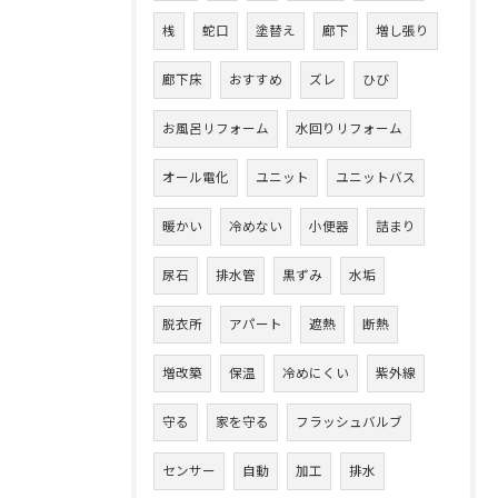
桟
蛇口
塗替え
廊下
増し張り
廊下床
おすすめ
ズレ
ひび
お風呂リフォーム
水回りリフォーム
オール電化
ユニット
ユニットバス
暖かい
冷めない
小便器
詰まり
尿石
排水管
黒ずみ
水垢
脱衣所
アパート
遮熱
断熱
増改築
保温
冷めにくい
紫外線
守る
家を守る
フラッシュバルブ
センサー
自動
加工
排水