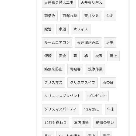
天井張り替え工事
天井張り替え
雨染み
雨漏れ跡
天井シミ
シミ
配管
水道
オフィス
ルームエアコン
天井埋込み型
足場
仮設
安全
糞
鳩
被害
屋上
鳩飛来防止
鳩被害
洗浄作業
クリスマス
クリスマスイブ
雨の日
クリスマスプレゼント
プレゼント
クリスマスパーティ
12月25日
年末
12月も終わり
車内清掃
動物の臭い