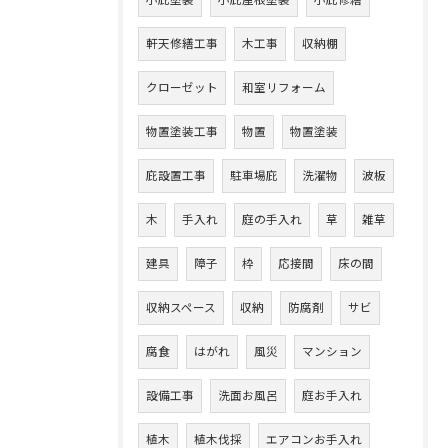
小庇塗装
小庇屋根塗装
小庇修繕
軒天修繕工事
木工事
収納棚
クローゼット
和室リフォーム
物置塗装工事
物置
物置塗装
庇設置工事
駐車場庇
洗濯物
波板
木
手入れ
庭の手入れ
草
雑草
建具
障子
枠
応接間
床の間
収納スペース
収納
防腐剤
サビ
腐食
はがれ
風災
マンション
設備工事
洗面お風呂
庭お手入れ
植木
植木伐採
エアコンお手入れ