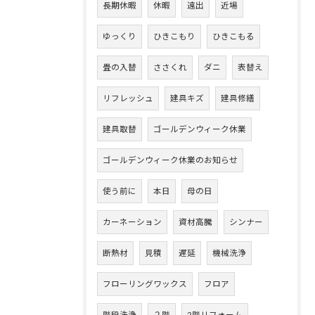
長期休暇
休暇
遠出
近場
ゆっくり
ひきこもり
ひきこもる
畳の入替
ささくれ
ダニ
表替え
リフレッシュ
建具キズ
建具修繕
建具取替
ゴールデンウィーク休業
ゴールデンウィーク休業のお知らせ
使う前に
本日
母の日
カーネーション
資材高騰
シンナー
断熱材
見積
遅延
機械洗浄
フローリングワックス
フロア