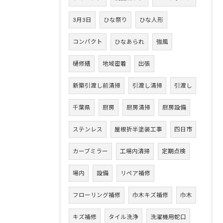
3月3日
ひな祭り
ひな人形
コンパクト
ひなあられ
強風
樋修繕
地域密着
出張
新築引渡し前清掃
引渡し清掃
引渡し
千葉県
厨房
厨房清掃
厨房設備
ステンレス
屋根折半塗装工事
四日市
カーブミラー
工場内清掃
定期点検
場内
設備
リペア補修
フローリング補修
巾木キズ補修
巾木
キズ補修
タイル洗浄
洗濯機用蛇口