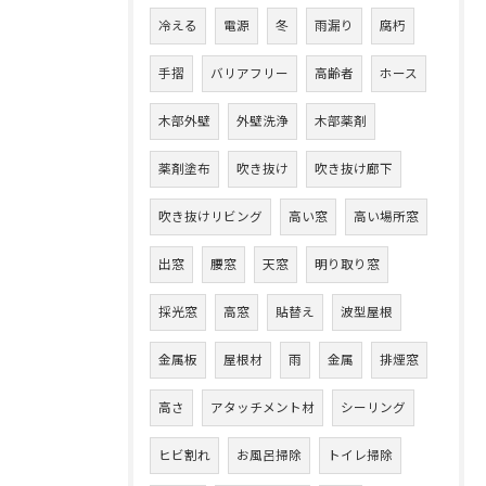
冷える
電源
冬
雨漏り
腐朽
手摺
バリアフリー
高齢者
ホース
木部外壁
外壁洗浄
木部薬剤
薬剤塗布
吹き抜け
吹き抜け廊下
吹き抜けリビング
高い窓
高い場所窓
出窓
腰窓
天窓
明り取り窓
採光窓
高窓
貼替え
波型屋根
金属板
屋根材
雨
金属
排煙窓
高さ
アタッチメント材
シーリング
ヒビ割れ
お風呂掃除
トイレ掃除