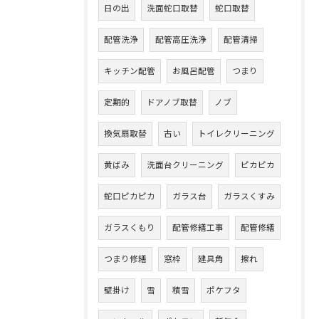
日の出
洗面蛇口取替
蛇口取替
配管洗浄
配管高圧洗浄
配管清掃
キッチン配管
お風呂配管
つまり
定期的
ドアノブ取替
ノブ
換気扇取替
古い
トイレクリーニング
黄ばみ
洗面台クリーニング
ピカピカ
蛇口ピカピカ
ガラス台
ガラスくすみ
ガラスくもり
配管修繕工事
配管修繕
つまり修繕
窓枠
建具角
擦れ
壁掛け
雪
積雪
ポケフタ