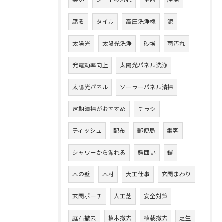
臭い
シートの汚れ
車内
座席
腐る
タイル
高圧洗浄機
泥
太陽光
太陽光洗浄
砂埃
雨汚れ
発電効率向上
太陽光パネル洗浄
太陽光パネル
ソーラーパネル清掃
定期清掃がおすすめ
チラシ
ティッシュ
配布
郵便局
集客
シャワーから漏れる
鎧囲い
鎧
木の壁
木材
大工仕事
玄関まわり
玄関ポーチ
人工芝
安全対策
庭石撤去
植木撤去
植栽撤去
芝生