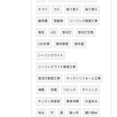
ホコリ
カビ
張り替え
貼り替え
屋修繕
陸屋根
シーリング取替工事
電気
LED
蛍光灯
蛍光灯交換
LED交換
電気取替
脱衣室
シーリングライト
シーリングライト取替工事
蛍光灯取替工事
キッチンリフォーム工事
増築
改築
リビング
ダイニング
キッチン床張替
夏季休暇
お盆休み
休み
戸
扉
取っ手
開け閉め