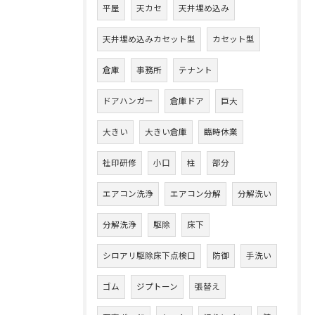
平屋
天カセ
天井埋め込み
天井埋め込みカセット型
カセット型
倉庫
事務所
テナント
ドアハンガー
倉庫ドア
巨大
大きい
大きい倉庫
臨時休業
社印研修
小口
柱
部分
エアコン洗浄
エアコン分解
分解洗い
分解洗浄
駆除
床下
シロアリ駆除床下点検口
防御
手洗い
ゴム
ジプトーン
張替え