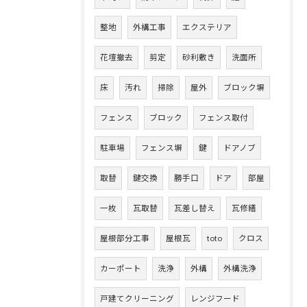
整地
外構工事
エクステリア
花壇撤去
剪定
砂利敷き
洗面所
床
汚れ
掃除
屋外
ブロック塀
フェンス
ブロック
フェンス取付
駐車場
フェンス塀
鍵
ドアノブ
取替
鍵交換
勝手口
ドア
部屋
一枚
瓦取替
瓦差し替え
瓦修繕
屋根部分工事
屋根瓦
toto
クロス
カーポート
洗浄
外構
外構洗浄
戸建てクリーニング
レンジフード