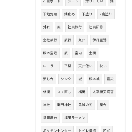
石膏ボード
シート
滑りにくい
錆
下地処理
錆止め
下塗り
2度塗り
外れ
風
社員旅行
社員研修
会社旅行
旅行
九州
伊丹空港
熊本空港
旅
室内
土間
ローラー
平型
天井低い
狭い
流し台
シンク
城
熊本城
震災
修復
立て直し
福岡
太宰府天満宮
神社
竈門神社
鬼滅の刃
屋台
福岡屋台
福岡ラーメン
ポケモンセンター
トイレ清掃
和式