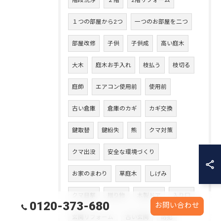
階段洗浄
２階
2階リフォーム
１つの部屋から2つ
一つのお部屋を二つ
部屋改修
子供
子供成
高い庭木
大木
庭木お手入れ
枝払う
枝切る
庭師
エアコン使用前
使用前
古い倉庫
倉庫のカギ
カギ交換
鍵取替
鍵紛失
熊
クマ対策
クマ出没
安全な環境づくり
お家のまわり
草庭木
しげみ
クマ目撃
贈り物
木製ドア
入り口
0120-373-680
お問い合わせ
玄関リフォーム
古い玄関
防犯