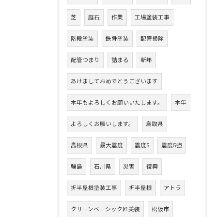
芝
庭石
作業
工場塗装工事
階段塗装
鉄骨塗装
配管掃除
配管つまり
詰まる
新年
あけましておめでとうございます
本年もよろしくお願いいたします。
本年
よろしくお願いします。
鳥取県
島根県
最大震度
震度5
震度5強
輪島
石川県
災害
復興
折半屋根塗装工事
折半屋根
アトラ
クリーンベーシック匠美装
松阪市