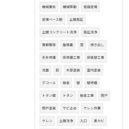
機械撤去
機械移動
仮設足場
足場ベース跡
土間高圧
土間コンクリート洗浄
高圧洗浄
害獣駆除
屋根裏
窓
掃き出し
天井修繕
床修繕工事
床張替工事
洗面
庇
木部塗装
室内塗装
デコール
板金
壁
壁修繕
トタン壁
トタン
板金工事
雨戸
雨戸塗装
サビ止め
ケレン作業
ケレン
土間洗浄
入口
黒カビ