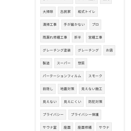
大掃除
古民家
和式トイレ
清掃工事
手が届かない
プロ
雨漏れ修繕工事
折半
営繕工事
グレーチング塗装
グレーチング
お店
製造
スーパー
惣菜
パーテーションフィルム
スモーク
目隠し
地震対策
見えない施工
見えない
見えにくい
防犯対策
プライバシー
プライバシー保護
サウナ室
座面
座面修繕
サウナ