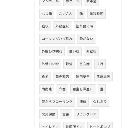
マンホール
ポケモン
新年会
もつ鍋
こいさん
鍋
塗装時期
症状
外壁症状
塗り替え時
コーキングひび割れ
艶がない
外壁ひび割れ
白い粉
外壁粉
外壁白い粉
節分
恵方巻
２月
桑名
商売繁盛
家内安全
無病息災
南南東
立春
和室を洋室に
畳
畳からフローリング
凍結
久しぶり
火災保険
雪害
リビングドア
トイレドア
洗面所ドア
ヒートポンプ