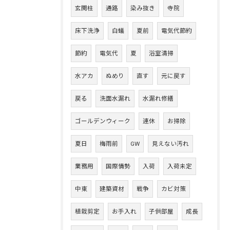
玄関柱
通路
染み抜き
寺院
床下洗浄
白蟻
夏前
電気代節約
節約
電気代
夏
浴室清掃
水アカ
ぬめり
直す
元に戻す
戻る
洗面水漏れ
水漏れ修繕
ゴールデンウィーク
連休
お掃除
夏日
梅雨前
GW
見えない汚れ
業務用
国際情勢
入荷
入荷未定
中東
建築資材
戦争
カビ対策
植栽剪定
お手入れ
子供部屋
成長