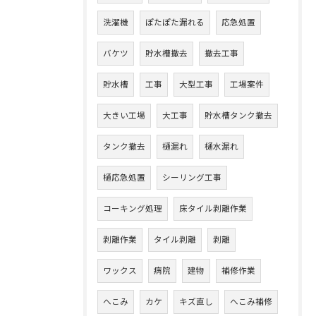
洗濯機
ぽたぽた漏れる
応急処置
バケツ
貯水槽撤去
撤去工事
貯水槽
工事
大型工事
工場案件
大きい工場
大工事
貯水槽タンク撤去
タンク撤去
樋漏れ
樋水漏れ
樋応急処置
シーリング工事
コーキング処理
床タイル剥離作業
剥離作業
タイル剥離
剥離
ワックス
病院
建物
補修作業
へこみ
カケ
キズ直し
へこみ補修