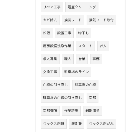
リペア工事
浴室クリーニング
カビ除去
換気フード
換気フード取付
松阪
設置工事
物干し
厨房設備洗浄作業
スタート
求人
求人募集
職人
営業
事務
交換工事
駐車場のライン
白線の引き直し
駐車場の白線
駐車場の白線の引き直し
京都
京都御所
作業現場
剥離清掃
ワックス剥離
床剥離
ワックス剥がれ