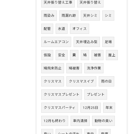
天井張り替え工事
天井張り替え
雨染み
雨漏れ跡
天井シミ
シミ
配管
水道
オフィス
ルームエアコン
天井埋込み型
足場
仮設
安全
糞
鳩
被害
屋上
鳩飛来防止
鳩被害
洗浄作業
クリスマス
クリスマスイブ
雨の日
クリスマスプレゼント
プレゼント
クリスマスパーティ
12月25日
年末
12月も終わり
車内清掃
動物の臭い