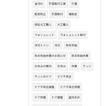
油汚れ
手摺取付工事
介護
転倒防止
手摺取付
補助金
自社大工職人
大工職人
ウォシュレット
ウォシュレット取付
洋式トイレ
洋式
年末年始
年末年始休業のお知らせ
年末年始休業
お休みの案内
お休み
休業
サッシ
サッシのドア
ドア不具合
ドア不具合調整
ドア不具合修繕
ドア修繕
ドア調整
室内天井