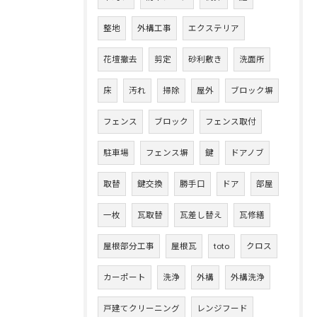
整地
外構工事
エクステリア
花壇撤去
剪定
砂利敷き
洗面所
床
汚れ
掃除
屋外
ブロック塀
フェンス
ブロック
フェンス取付
駐車場
フェンス塀
鍵
ドアノブ
取替
鍵交換
勝手口
ドア
部屋
一枚
瓦取替
瓦差し替え
瓦修繕
屋根部分工事
屋根瓦
toto
クロス
カーポート
洗浄
外構
外構洗浄
戸建てクリーニング
レンジフード