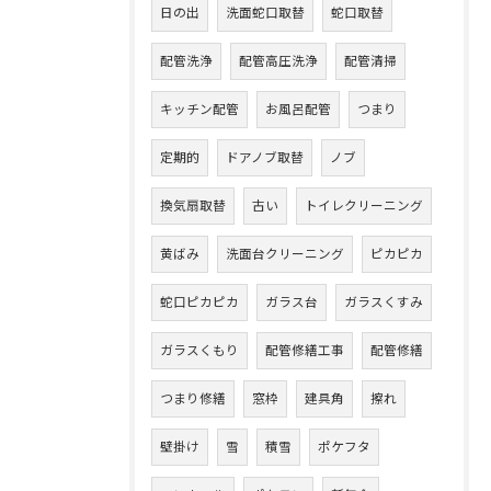
日の出
洗面蛇口取替
蛇口取替
配管洗浄
配管高圧洗浄
配管清掃
キッチン配管
お風呂配管
つまり
定期的
ドアノブ取替
ノブ
換気扇取替
古い
トイレクリーニング
黄ばみ
洗面台クリーニング
ピカピカ
蛇口ピカピカ
ガラス台
ガラスくすみ
ガラスくもり
配管修繕工事
配管修繕
つまり修繕
窓枠
建具角
擦れ
壁掛け
雪
積雪
ポケフタ