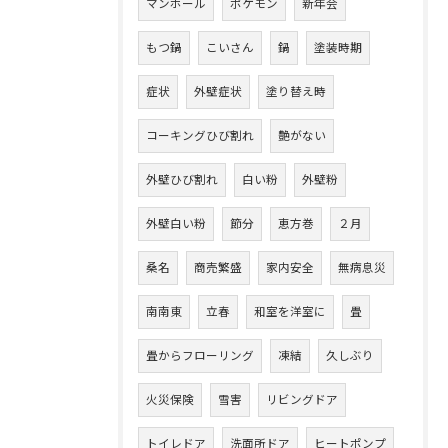
マンホール
ポケモン
新年会
もつ鍋
こいさん
鍋
塗装時期
症状
外壁症状
塗り替え時
コーキングひび割れ
艶がない
外壁ひび割れ
白い粉
外壁粉
外壁白い粉
節分
恵方巻
２月
桑名
商売繁盛
家内安全
無病息災
南南東
立春
和室を洋室に
畳
畳からフローリング
凍結
久しぶり
火災保険
雪害
リビングドア
トイレドア
洗面所ドア
ヒートポンプ