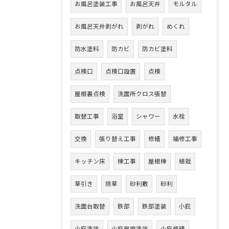
お風呂塗装工事
お風呂天井
モルタル
お風呂天井剥がれ
剥がれ
めくれ
防水塗料
防カビ
防カビ塗料
点検口
点検口設置
点検
屋根裏点検
洗面所クロス張替
取替工事
浴室
シャワー
水栓
交換
張り替え工事
修繕
補修工事
キッチン床
棟工事
屋根棟
植栽
草引き
除草
砂利敷
砂利
洗面台取替
鉄部
鉄部塗装
小庇