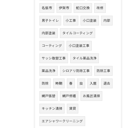
名張市
伊賀市
蛇口交換
改修
男子トイレ
小工事
小口塗装
内部
内部塗装
タイルコーティング
コーティング
小口塗装工事
サッシ取替工事
タイル薬品洗浄
薬品洗浄
シロアリ防除工事
防除工事
防除
時期
春
虫
入居
退去
網戸張替
網戸修繕
お風呂清掃
キッチン清掃
賃貸
エアシャワークリーニング