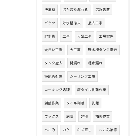
洗濯機
ぽたぽた漏れる
応急処置
バケツ
貯水槽撤去
撤去工事
貯水槽
工事
大型工事
工場案件
大きい工場
大工事
貯水槽タンク撤去
タンク撤去
樋漏れ
樋水漏れ
樋応急処置
シーリング工事
コーキング処理
床タイル剥離作業
剥離作業
タイル剥離
剥離
ワックス
病院
建物
補修作業
へこみ
カケ
キズ直し
へこみ補修