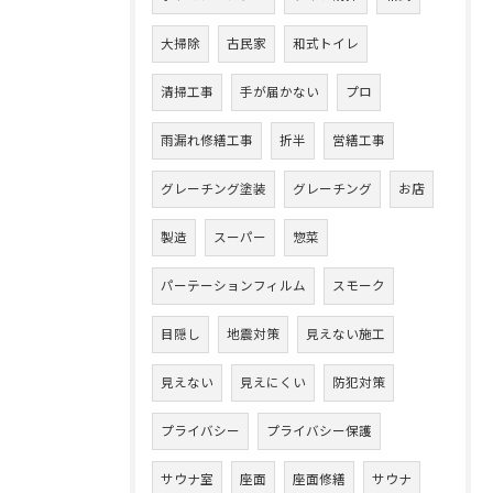
大掃除
古民家
和式トイレ
清掃工事
手が届かない
プロ
雨漏れ修繕工事
折半
営繕工事
グレーチング塗装
グレーチング
お店
製造
スーパー
惣菜
パーテーションフィルム
スモーク
目隠し
地震対策
見えない施工
見えない
見えにくい
防犯対策
プライバシー
プライバシー保護
サウナ室
座面
座面修繕
サウナ