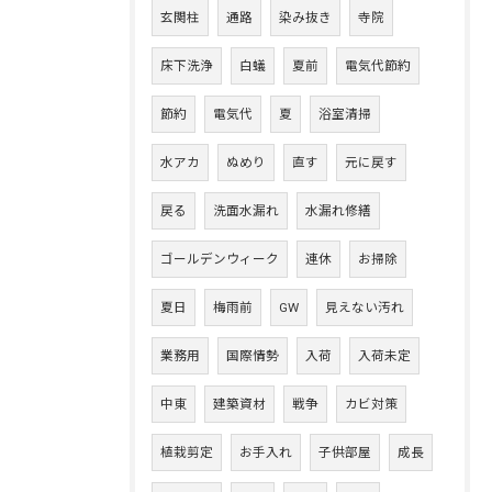
玄関柱
通路
染み抜き
寺院
床下洗浄
白蟻
夏前
電気代節約
節約
電気代
夏
浴室清掃
水アカ
ぬめり
直す
元に戻す
戻る
洗面水漏れ
水漏れ修繕
ゴールデンウィーク
連休
お掃除
夏日
梅雨前
GW
見えない汚れ
業務用
国際情勢
入荷
入荷未定
中東
建築資材
戦争
カビ対策
植栽剪定
お手入れ
子供部屋
成長