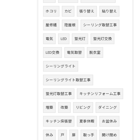
ホコリ
カビ
張り替え
貼り替え
屋修繕
陸屋根
シーリング取替工事
電気
LED
蛍光灯
蛍光灯交換
LED交換
電気取替
脱衣室
シーリングライト
シーリングライト取替工事
蛍光灯取替工事
キッチンリフォーム工事
増築
改築
リビング
ダイニング
キッチン床張替
夏季休暇
お盆休み
休み
戸
扉
取っ手
開け閉め