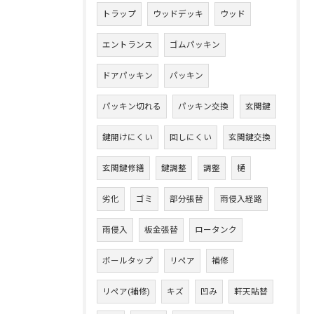
トラップ
ウッドデッキ
ウッド
エントランス
ゴムパッキン
ドアパッキン
パッキン
パッキン切れる
パッキン交換
玄関鍵
鍵開けにくい
回しにくい
玄関鍵交換
玄関鍵修繕
鍵調整
調整
樋
劣化
ゴミ
部分張替
雨侵入経路
雨侵入
板金張替
ロータンク
ボールタップ
リペア
補修
リペア(補修)
キズ
凹み
軒天貼替