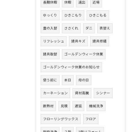
長期休暇
休暇
遠出
近場
ゆっくり
ひきこもり
ひきこもる
畳の入替
ささくれ
ダニ
表替え
リフレッシュ
建具キズ
建具修繕
建具取替
ゴールデンウィーク休業
ゴールデンウィーク休業のお知らせ
使う前に
本日
母の日
カーネーション
資材高騰
シンナー
断熱材
見積
遅延
機械洗浄
フローリングワックス
フロア