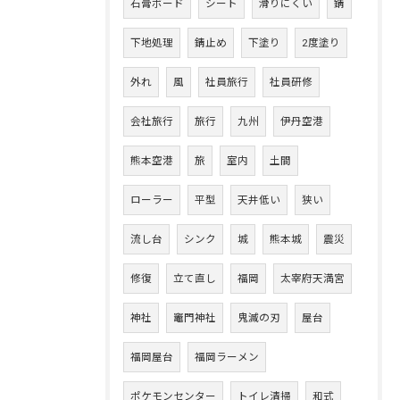
石膏ボード
シート
滑りにくい
錆
下地処理
錆止め
下塗り
2度塗り
外れ
風
社員旅行
社員研修
会社旅行
旅行
九州
伊丹空港
熊本空港
旅
室内
土間
ローラー
平型
天井低い
狭い
流し台
シンク
城
熊本城
震災
修復
立て直し
福岡
太宰府天満宮
神社
竈門神社
鬼滅の刃
屋台
福岡屋台
福岡ラーメン
ポケモンセンター
トイレ清掃
和式