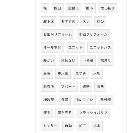
桟
蛇口
塗替え
廊下
増し張り
廊下床
おすすめ
ズレ
ひび
お風呂リフォーム
水回りリフォーム
オール電化
ユニット
ユニットバス
暖かい
冷めない
小便器
詰まり
尿石
排水管
黒ずみ
水垢
脱衣所
アパート
遮熱
断熱
増改築
保温
冷めにくい
紫外線
守る
家を守る
フラッシュバルブ
センサー
自動
加工
排水