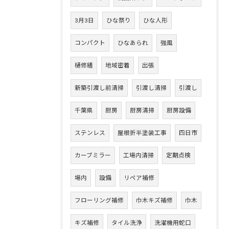
3月3日
ひな祭り
ひな人形
コンパクト
ひなあられ
強風
樋修繕
地域密着
出張
新築引渡し前清掃
引渡し清掃
引渡し
千葉県
厨房
厨房清掃
厨房設備
ステンレス
屋根折半塗装工事
四日市
カーブミラー
工場内清掃
定期点検
場内
設備
リペア補修
フローリング補修
巾木キズ補修
巾木
キズ補修
タイル洗浄
洗濯機用蛇口