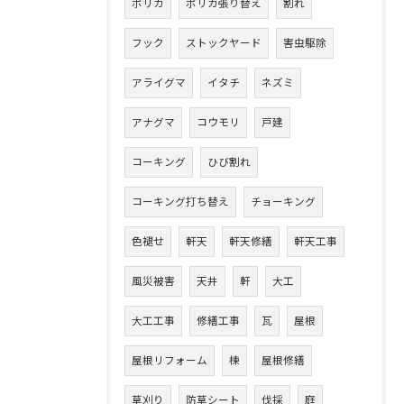
ポリカ
ポリカ張り替え
割れ
フック
ストックヤード
害虫駆除
アライグマ
イタチ
ネズミ
アナグマ
コウモリ
戸建
コーキング
ひび割れ
コーキング打ち替え
チョーキング
色褪せ
軒天
軒天修繕
軒天工事
風災被害
天井
軒
大工
大工工事
修繕工事
瓦
屋根
屋根リフォーム
棟
屋根修繕
草刈り
防草シート
伐採
庭