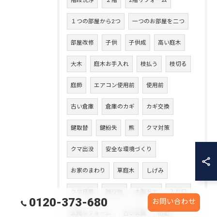
階段洗浄
２階
2階リフォーム
１つの部屋から2つ
一つのお部屋を二つ
部屋改修
子供
子供成
高い庭木
大木
庭木お手入れ
枝払う
枝切る
庭師
エアコン使用前
使用前
古い倉庫
倉庫のカギ
カギ交換
鍵取替
鍵紛失
熊
クマ対策
クマ出没
安全な環境づくり
お家のまわり
草庭木
しげみ
クマ目撃
贈り物
木製ドア
入り口
0120-373-680
お問い合わせ
玄関リフォーム
古い玄関
防犯