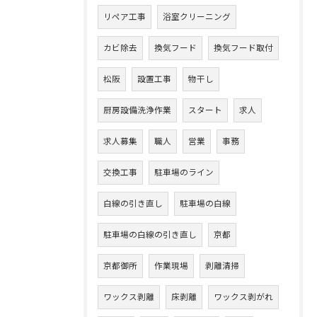
リペア工事
浴室クリーニング
カビ除去
換気フード
換気フード取付
松阪
設置工事
物干し
厨房設備洗浄作業
スタート
求人
求人募集
職人
営業
事務
交換工事
駐車場のライン
白線の引き直し
駐車場の白線
駐車場の白線の引き直し
京都
京都御所
作業現場
剥離清掃
ワックス剥離
床剥離
ワックス剥がれ