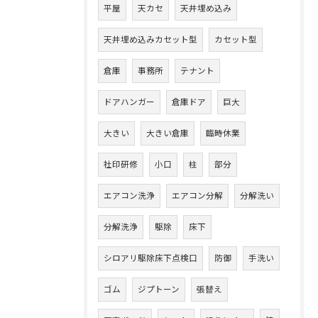
平屋
天カセ
天井埋め込み
天井埋め込みカセット型
カセット型
倉庫
事務所
テナント
ドアハンガー
倉庫ドア
巨大
大きい
大きい倉庫
臨時休業
社印研修
小口
柱
部分
エアコン洗浄
エアコン分解
分解洗い
分解洗浄
駆除
床下
シロアリ駆除床下点検口
防御
手洗い
ゴム
ジプトーン
張替え