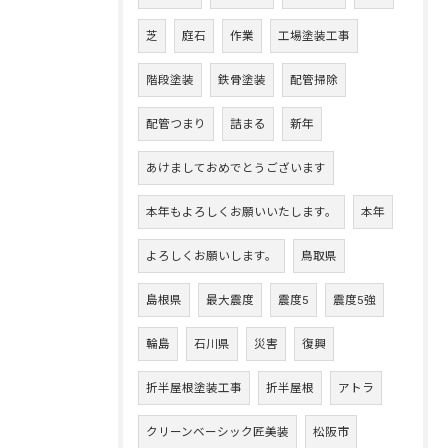
芝
庭石
作業
工場塗装工事
階段塗装
鉄骨塗装
配管掃除
配管つまり
詰まる
新年
あけましておめでとうございます
本年もよろしくお願いいたします。
本年
よろしくお願いします。
鳥取県
島根県
最大震度
震度5
震度5強
輪島
石川県
災害
復興
折半屋根塗装工事
折半屋根
アトラ
クリーンベーシック匠美装
松阪市