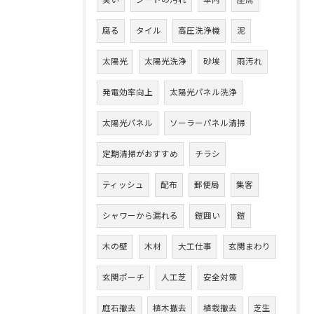
臭い
シートの汚れ
車内
座席
腐る
タイル
高圧洗浄機
泥
太陽光
太陽光洗浄
砂埃
雨汚れ
発電効率向上
太陽光パネル洗浄
太陽光パネル
ソーラーパネル清掃
定期清掃がおすすめ
チラシ
ティッシュ
配布
郵便局
集客
シャワーから漏れる
鎧囲い
鎧
木の壁
木材
大工仕事
玄関まわり
玄関ポーチ
人工芝
安全対策
庭石撤去
植木撤去
植栽撤去
芝生