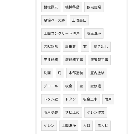
機械撤去
機械移動
仮設足場
足場ベース跡
土間高圧
土間コンクリート洗浄
高圧洗浄
害獣駆除
屋根裏
窓
掃き出し
天井修繕
床修繕工事
床張替工事
洗面
庇
木部塗装
室内塗装
デコール
板金
壁
壁修繕
トタン壁
トタン
板金工事
雨戸
雨戸塗装
サビ止め
ケレン作業
ケレン
土間洗浄
入口
黒カビ