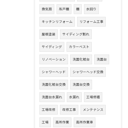
換気扇
吊戸棚
棚
水回り
キッチンリフォーム
リフォーム工事
屋根塗装
サイディング割れ
サイディング
カラーベスト
リノベーション
洗面化粧台
洗面台
シャワーヘッド
シャワーヘッド交換
洗面化粧台交換
洗面台交換
洗面台水漏れ
水漏れ
工場修繕
工場改修
改修工事
メンテナンス
工場
高所作業
高所作業車