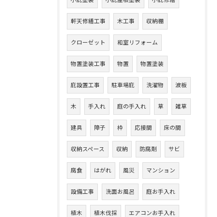
小庇塗装
小庇屋根塗装
小庇修繕
軒天修繕工事
木工事
収納棚
クローゼット
和室リフォーム
物置塗装工事
物置
物置塗装
庇設置工事
駐車場庇
洗濯物
波板
木
手入れ
庭の手入れ
草
雑草
建具
障子
枠
応接間
床の間
収納スペース
収納
防腐剤
サビ
腐食
はがれ
風災
マンション
設備工事
洗面お風呂
庭お手入れ
植木
植木伐採
エアコンお手入れ