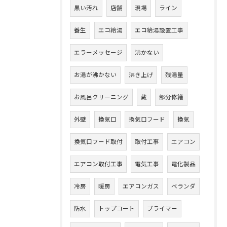
黒い汚れ
店舗
現場
ライン
養生
エコ給湯
エコ給湯設置工事
エラーメッセージ
沸かない
お湯が沸かない
沸き上げ
残湯量
お風呂クリーニング
蔵
部分修繕
外壁
換気口
換気口フード
換気
換気口フード取付
取付工事
エアコン
エアコン取付工事
電気工事
電化製品
冷房
暖房
エアコンガス
ベランダ
防水
トップコート
プライマー