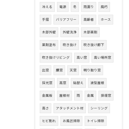
冷える
電源
冬
雨漏り
腐朽
手摺
バリアフリー
高齢者
ホース
木部外壁
外壁洗浄
木部薬剤
薬剤塗布
吹き抜け
吹き抜け廊下
吹き抜けリビング
高い窓
高い場所窓
出窓
腰窓
天窓
明り取り窓
採光窓
高窓
貼替え
波型屋根
金属板
屋根材
雨
金属
排煙窓
高さ
アタッチメント材
シーリング
ヒビ割れ
お風呂掃除
トイレ掃除