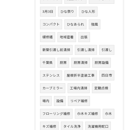
3月3日
ひな祭り
ひな人形
コンパクト
ひなあられ
強風
樋修繕
地域密着
出張
新築引渡し前清掃
引渡し清掃
引渡し
千葉県
厨房
厨房清掃
厨房設備
ステンレス
屋根折半塗装工事
四日市
カーブミラー
工場内清掃
定期点検
場内
設備
リペア補修
フローリング補修
巾木キズ補修
巾木
キズ補修
タイル洗浄
洗濯機用蛇口