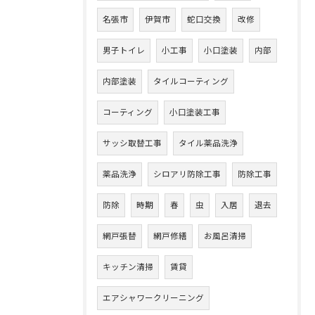
名張市
伊賀市
蛇口交換
改修
男子トイレ
小工事
小口塗装
内部
内部塗装
タイルコーティング
コーティング
小口塗装工事
サッシ取替工事
タイル薬品洗浄
薬品洗浄
シロアリ防除工事
防除工事
防除
時期
春
虫
入居
退去
網戸張替
網戸修繕
お風呂清掃
キッチン清掃
賃貸
エアシャワークリーニング