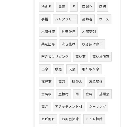
冷える
電源
冬
雨漏り
腐朽
手摺
バリアフリー
高齢者
ホース
木部外壁
外壁洗浄
木部薬剤
薬剤塗布
吹き抜け
吹き抜け廊下
吹き抜けリビング
高い窓
高い場所窓
出窓
腰窓
天窓
明り取り窓
採光窓
高窓
貼替え
波型屋根
金属板
屋根材
雨
金属
排煙窓
高さ
アタッチメント材
シーリング
ヒビ割れ
お風呂掃除
トイレ掃除