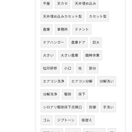
平屋
天カセ
天井埋め込み
天井埋め込みカセット型
カセット型
倉庫
事務所
テナント
ドアハンガー
倉庫ドア
巨大
大きい
大きい倉庫
臨時休業
社印研修
小口
柱
部分
エアコン洗浄
エアコン分解
分解洗い
分解洗浄
駆除
床下
シロアリ駆除床下点検口
防御
手洗い
ゴム
ジプトーン
張替え