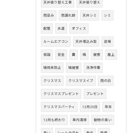
天井張り替え工事
天井張り替え
雨染み
雨漏れ跡
天井シミ
シミ
配管
水道
オフィス
ルームエアコン
天井埋込み型
足場
仮設
安全
糞
鳩
被害
屋上
鳩飛来防止
鳩被害
洗浄作業
クリスマス
クリスマスイブ
雨の日
クリスマスプレゼント
プレゼント
クリスマスパーティ
12月25日
年末
12月も終わり
車内清掃
動物の臭い