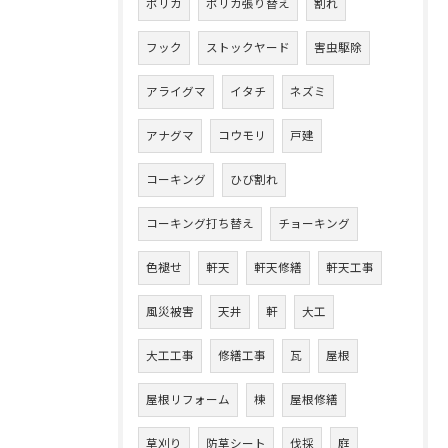
ポリカ
ポリカ張り替え
割れ
フック
ストックヤード
害虫駆除
アライグマ
イタチ
ネズミ
アナグマ
コウモリ
戸建
コーキング
ひび割れ
コーキング打ち替え
チョーキング
色褪せ
軒天
軒天修繕
軒天工事
風災被害
天井
軒
大工
大工工事
修繕工事
瓦
屋根
屋根リフォーム
棟
屋根修繕
草刈り
防草シート
伐採
庭