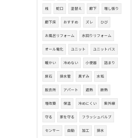
桟
蛇口
塗替え
廊下
増し張り
廊下床
おすすめ
ズレ
ひび
お風呂リフォーム
水回りリフォーム
オール電化
ユニット
ユニットバス
暖かい
冷めない
小便器
詰まり
尿石
排水管
黒ずみ
水垢
脱衣所
アパート
遮熱
断熱
増改築
保温
冷めにくい
紫外線
守る
家を守る
フラッシュバルブ
センサー
自動
加工
排水