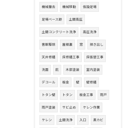
機械撤去
機械移動
仮設足場
足場ベース跡
土間高圧
土間コンクリート洗浄
高圧洗浄
害獣駆除
屋根裏
窓
掃き出し
天井修繕
床修繕工事
床張替工事
洗面
庇
木部塗装
室内塗装
デコール
板金
壁
壁修繕
トタン壁
トタン
板金工事
雨戸
雨戸塗装
サビ止め
ケレン作業
ケレン
土間洗浄
入口
黒カビ