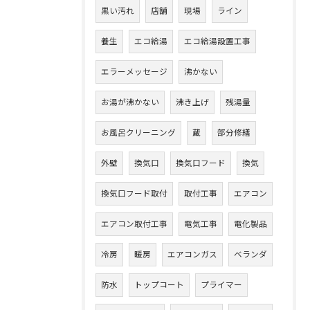
黒い汚れ
店舗
現場
ライン
養生
エコ給湯
エコ給湯設置工事
エラーメッセージ
沸かない
お湯が沸かない
沸き上げ
残湯量
お風呂クリーニング
蔵
部分修繕
外壁
換気口
換気口フード
換気
換気口フード取付
取付工事
エアコン
エアコン取付工事
電気工事
電化製品
冷房
暖房
エアコンガス
ベランダ
防水
トップコート
プライマー