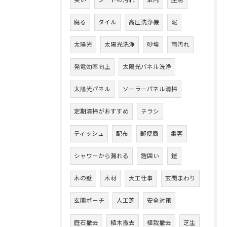
臭い
シートの汚れ
車内
座席
腐る
タイル
高圧洗浄機
泥
太陽光
太陽光洗浄
砂埃
雨汚れ
発電効率向上
太陽光パネル洗浄
太陽光パネル
ソーラーパネル清掃
定期清掃がおすすめ
チラシ
ティッシュ
配布
郵便局
集客
シャワーから漏れる
鎧囲い
鎧
木の壁
木材
大工仕事
玄関まわり
玄関ポーチ
人工芝
安全対策
庭石撤去
植木撤去
植栽撤去
芝生