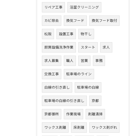
リペア工事
浴室クリーニング
カビ除去
換気フード
換気フード取付
松阪
設置工事
物干し
厨房設備洗浄作業
スタート
求人
求人募集
職人
営業
事務
交換工事
駐車場のライン
白線の引き直し
駐車場の白線
駐車場の白線の引き直し
京都
京都御所
作業現場
剥離清掃
ワックス剥離
床剥離
ワックス剥がれ