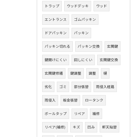
トラップ
ウッドデッキ
ウッド
エントランス
ゴムパッキン
ドアパッキン
パッキン
パッキン切れる
パッキン交換
玄関鍵
鍵開けにくい
回しにくい
玄関鍵交換
玄関鍵修繕
鍵調整
調整
樋
劣化
ゴミ
部分張替
雨侵入経路
雨侵入
板金張替
ロータンク
ボールタップ
リペア
補修
リペア(補修)
キズ
凹み
軒天貼替