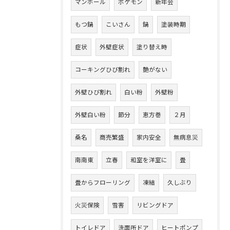
マンホール
ポケモン
新年会
もつ鍋
こいさん
鍋
塗装時期
症状
外壁症状
塗り替え時
コーキングひび割れ
艶がない
外壁ひび割れ
白い粉
外壁粉
外壁白い粉
節分
恵方巻
２月
桑名
商売繁盛
家内安全
無病息災
南南東
立春
和室を洋室に
畳
畳からフローリング
凍結
久しぶり
火災保険
雪害
リビングドア
トイレドア
洗面所ドア
ヒートポンプ