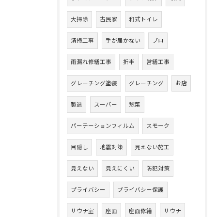
大掃除
古民家
和式トイレ
清掃工事
手が届かない
プロ
雨漏れ修繕工事
折半
営繕工事
グレーチング塗装
グレーチング
お店
製造
スーパー
惣菜
パーテーションフィルム
スモーク
目隠し
地震対策
見えない施工
見えない
見えにくい
防犯対策
プライバシー
プライバシー保護
サウナ室
座面
座面修繕
サウナ