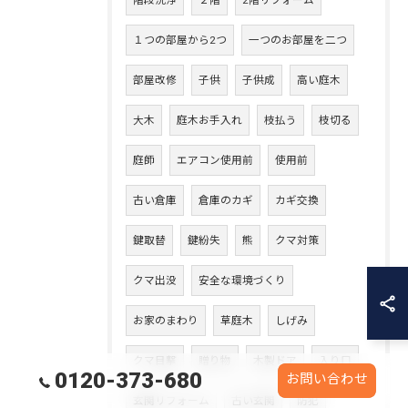
階段洗浄
２階
2階リフォーム
１つの部屋から2つ
一つのお部屋を二つ
部屋改修
子供
子供成
高い庭木
大木
庭木お手入れ
枝払う
枝切る
庭師
エアコン使用前
使用前
古い倉庫
倉庫のカギ
カギ交換
鍵取替
鍵紛失
熊
クマ対策
クマ出没
安全な環境づくり
お家のまわり
草庭木
しげみ
クマ目撃
贈り物
木製ドア
入り口
0120-373-680
お問い合わせ
玄関リフォーム
古い玄関
防犯