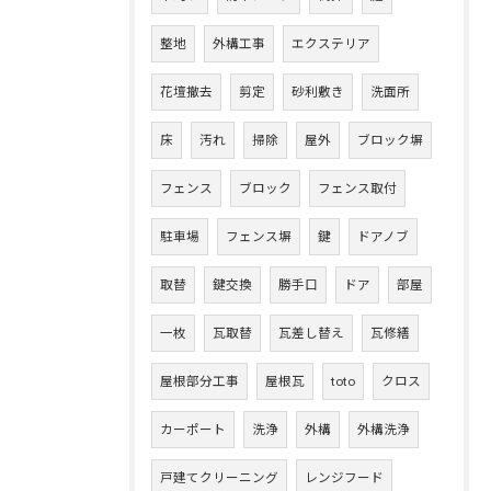
整地
外構工事
エクステリア
花壇撤去
剪定
砂利敷き
洗面所
床
汚れ
掃除
屋外
ブロック塀
フェンス
ブロック
フェンス取付
駐車場
フェンス塀
鍵
ドアノブ
取替
鍵交換
勝手口
ドア
部屋
一枚
瓦取替
瓦差し替え
瓦修繕
屋根部分工事
屋根瓦
toto
クロス
カーポート
洗浄
外構
外構洗浄
戸建てクリーニング
レンジフード