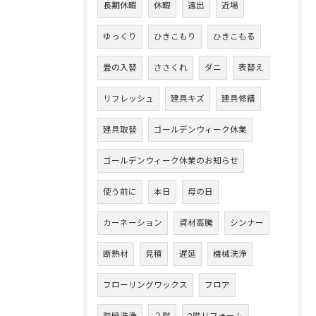
長期休暇
休暇
遠出
近場
ゆっくり
ひきこもり
ひきこもる
畳の入替
ささくれ
ダニ
表替え
リフレッシュ
建具キズ
建具修繕
建具取替
ゴールデンウィーク休業
ゴールデンウィーク休業のお知らせ
使う前に
本日
母の日
カーネーション
資材高騰
シンナー
断熱材
見積
遅延
機械洗浄
フローリングワックス
フロア