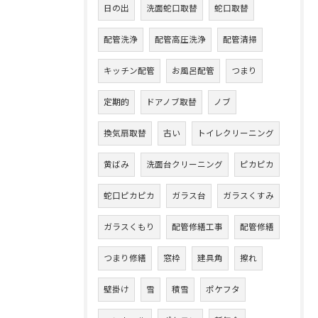
日の出
洗面蛇口取替
蛇口取替
配管洗浄
配管高圧洗浄
配管清掃
キッチン配管
お風呂配管
つまり
定期的
ドアノブ取替
ノブ
換気扇取替
古い
トイレクリーニング
黄ばみ
洗面台クリーニング
ピカピカ
蛇口ピカピカ
ガラス台
ガラスくすみ
ガラスくもり
配管修繕工事
配管修繕
つまり修繕
窓枠
建具角
擦れ
壁掛け
雪
積雪
ポケフタ