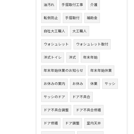
油汚れ
手摺取付工事
介護
転倒防止
手摺取付
補助金
自社大工職人
大工職人
ウォシュレット
ウォシュレット取付
洋式トイレ
洋式
年末年始
年末年始休業のお知らせ
年末年始休業
お休みの案内
お休み
休業
サッシ
サッシのドア
ドア不具合
ドア不具合調整
ドア不具合修繕
ドア修繕
ドア調整
室内天井