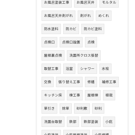
お風呂塗装工事
お風呂天井
モルタル
お風呂天井剥がれ
剥がれ
めくれ
防水塗料
防カビ
防カビ塗料
点検口
点検口設置
点検
屋根裏点検
洗面所クロス張替
取替工事
浴室
シャワー
水栓
交換
張り替え工事
修繕
補修工事
キッチン床
棟工事
屋根棟
植栽
草引き
除草
砂利敷
砂利
洗面台取替
鉄部
鉄部塗装
小庇