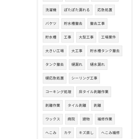
洗濯機
ぽたぽた漏れる
応急処置
バケツ
貯水槽撤去
撤去工事
貯水槽
工事
大型工事
工場案件
大きい工場
大工事
貯水槽タンク撤去
タンク撤去
樋漏れ
樋水漏れ
樋応急処置
シーリング工事
コーキング処理
床タイル剥離作業
剥離作業
タイル剥離
剥離
ワックス
病院
建物
補修作業
へこみ
カケ
キズ直し
へこみ補修