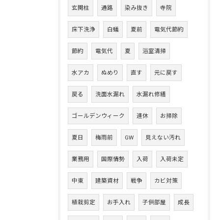
玄関柱
通路
染み抜き
寺院
床下洗浄
白蟻
夏前
電気代節約
節約
電気代
夏
浴室清掃
水アカ
ぬめり
直す
元に戻す
戻る
洗面水漏れ
水漏れ修繕
ゴールデンウィーク
連休
お掃除
夏日
梅雨前
GW
見えない汚れ
業務用
国際情勢
入荷
入荷未定
中東
建築資材
戦争
カビ対策
植栽剪定
お手入れ
子供部屋
成長