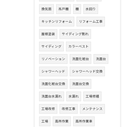
換気扇
吊戸棚
棚
水回り
キッチンリフォーム
リフォーム工事
屋根塗装
サイディング割れ
サイディング
カラーベスト
リノベーション
洗面化粧台
洗面台
シャワーヘッド
シャワーヘッド交換
洗面化粧台交換
洗面台交換
洗面台水漏れ
水漏れ
工場修繕
工場改修
改修工事
メンテナンス
工場
高所作業
高所作業車