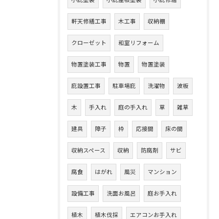
小庇塗装
小庇屋根塗装
小庇修繕
軒天修繕工事
木工事
収納棚
クローゼット
和室リフォーム
物置塗装工事
物置
物置塗装
庇設置工事
駐車場庇
洗濯物
波板
木
手入れ
庭の手入れ
草
雑草
建具
障子
枠
応接間
床の間
収納スペース
収納
防腐剤
サビ
腐食
はがれ
風災
マンション
設備工事
洗面お風呂
庭お手入れ
植木
植木伐採
エアコンお手入れ