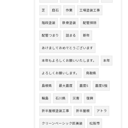
芝
庭石
作業
工場塗装工事
階段塗装
鉄骨塗装
配管掃除
配管つまり
詰まる
新年
あけましておめでとうございます
本年もよろしくお願いいたします。
本年
よろしくお願いします。
鳥取県
島根県
最大震度
震度5
震度5強
輪島
石川県
災害
復興
折半屋根塗装工事
折半屋根
アトラ
クリーンベーシック匠美装
松阪市