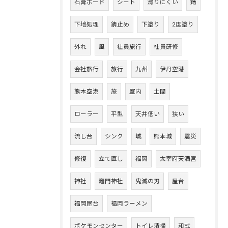
石膏ボード
シート
滑りにくい
錆
下地処理
錆止め
下塗り
2度塗り
外れ
風
社員旅行
社員研修
会社旅行
旅行
九州
伊丹空港
熊本空港
旅
室内
土間
ローラー
平型
天井低い
狭い
流し台
シンク
城
熊本城
震災
修復
立て直し
福岡
太宰府天満宮
神社
竈門神社
鬼滅の刃
屋台
福岡屋台
福岡ラーメン
ポケモンセンター
トイレ清掃
和式