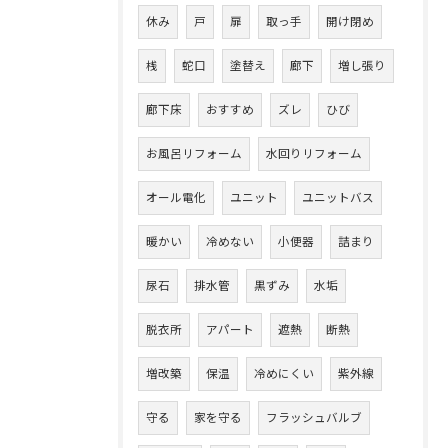
休み
戸
扉
取っ手
開け閉め
桟
蛇口
塗替え
廊下
増し張り
廊下床
おすすめ
ズレ
ひび
お風呂リフォーム
水回りリフォーム
オール電化
ユニット
ユニットバス
暖かい
冷めない
小便器
詰まり
尿石
排水管
黒ずみ
水垢
脱衣所
アパート
遮熱
断熱
増改築
保温
冷めにくい
紫外線
守る
家を守る
フラッシュバルブ