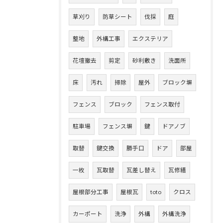
草刈り
防草シート
伐採
庭
整地
外構工事
エクステリア
花壇撤去
剪定
砂利敷き
洗面所
床
汚れ
掃除
屋外
ブロック塀
フェンス
ブロック
フェンス取付
駐車場
フェンス塀
鍵
ドアノブ
取替
鍵交換
勝手口
ドア
部屋
一枚
瓦取替
瓦差し替え
瓦修繕
屋根部分工事
屋根瓦
toto
クロス
カーポート
洗浄
外構
外構洗浄