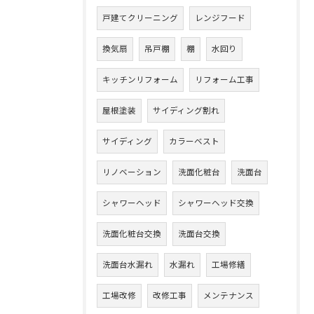
戸建てクリーニング
レンジフード
換気扇
吊戸棚
棚
水回り
キッチンリフォーム
リフォーム工事
屋根塗装
サイディング割れ
サイディング
カラーベスト
リノベーション
洗面化粧台
洗面台
シャワーヘッド
シャワーヘッド交換
洗面化粧台交換
洗面台交換
洗面台水漏れ
水漏れ
工場修繕
工場改修
改修工事
メンテナンス