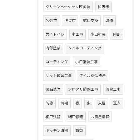
クリーンベーシック匠美装
松阪市
名張市
伊賀市
蛇口交換
改修
男子トイレ
小工事
小口塗装
内部
内部塗装
タイルコーティング
コーティング
小口塗装工事
サッシ取替工事
タイル薬品洗浄
薬品洗浄
シロアリ防除工事
防除工事
防除
時期
春
虫
入居
退去
網戸張替
網戸修繕
お風呂清掃
キッチン清掃
賃貸