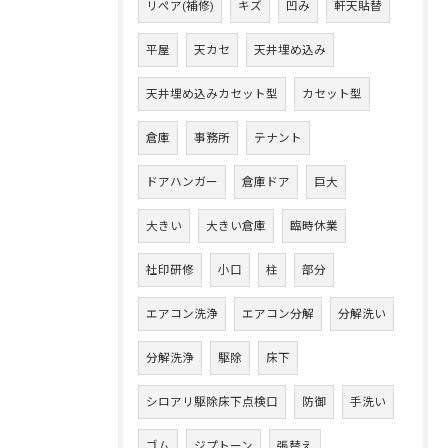
リペア(補修)
キズ
凹み
軒天貼替
平屋
天カセ
天井埋め込み
天井埋め込みカセット型
カセット型
倉庫
事務所
テナント
ドアハンガー
倉庫ドア
巨大
大きい
大きい倉庫
臨時休業
社印研修
小口
柱
部分
エアコン洗浄
エアコン分解
分解洗い
分解洗浄
駆除
床下
シロアリ駆除床下点検口
防御
手洗い
ゴム
ジプトーン
張替え