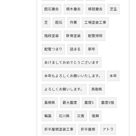
庭石撤去
植木撤去
植栽撤去
芝生
芝
庭石
作業
工場塗装工事
階段塗装
鉄骨塗装
配管掃除
配管つまり
詰まる
新年
あけましておめでとうございます
本年もよろしくお願いいたします。
本年
よろしくお願いします。
鳥取県
島根県
最大震度
震度5
震度5強
輪島
石川県
災害
復興
折半屋根塗装工事
折半屋根
アトラ