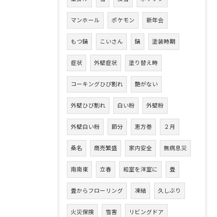
マンホール
ポケモン
新年会
もつ鍋
こいさん
鍋
塗装時期
症状
外壁症状
塗り替え時
コーキングひび割れ
艶がない
外壁ひび割れ
白い粉
外壁粉
外壁白い粉
節分
恵方巻
２月
桑名
商売繁盛
家内安全
無病息災
南南東
立春
和室を洋室に
畳
畳からフローリング
凍結
久しぶり
火災保険
雪害
リビングドア