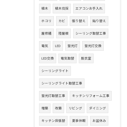
植木
植木伐採
エアコンお手入れ
ホコリ
カビ
張り替え
貼り替え
屋修繕
陸屋根
シーリング取替工事
電気
LED
蛍光灯
蛍光灯交換
LED交換
電気取替
脱衣室
シーリングライト
シーリングライト取替工事
蛍光灯取替工事
キッチンリフォーム工事
増築
改築
リビング
ダイニング
キッチン床張替
夏季休暇
お盆休み