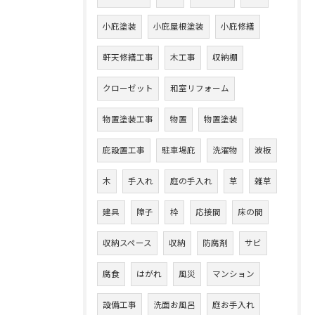
小庇塗装
小庇屋根塗装
小庇修繕
軒天修繕工事
木工事
収納棚
クローゼット
和室リフォーム
物置塗装工事
物置
物置塗装
庇設置工事
駐車場庇
洗濯物
波板
木
手入れ
庭の手入れ
草
雑草
建具
障子
枠
応接間
床の間
収納スペース
収納
防腐剤
サビ
腐食
はがれ
風災
マンション
設備工事
洗面お風呂
庭お手入れ