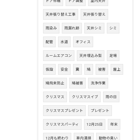
ドア修繕
ドア調整
室内天井
天井張り替え工事
天井張り替え
雨染み
雨漏れ跡
天井シミ
シミ
配管
水道
オフィス
ルームエアコン
天井埋込み型
足場
仮設
安全
糞
鳩
被害
屋上
鳩飛来防止
鳩被害
洗浄作業
クリスマス
クリスマスイブ
雨の日
クリスマスプレゼント
プレゼント
クリスマスパーティ
12月25日
年末
12月も終わり
車内清掃
動物の臭い