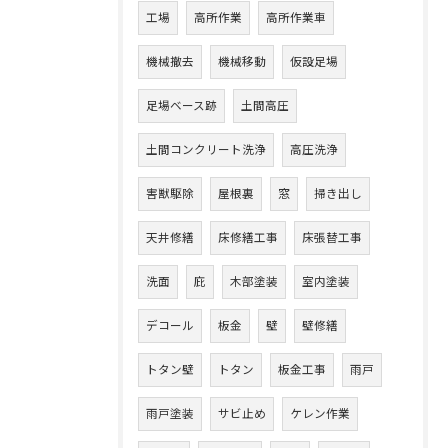
工場
高所作業
高所作業車
機械撤去
機械移動
仮設足場
足場ベース跡
土間高圧
土間コンクリート洗浄
高圧洗浄
害獣駆除
屋根裏
窓
掃き出し
天井修繕
床修繕工事
床張替工事
洗面
庇
木部塗装
室内塗装
デコール
板金
壁
壁修繕
トタン壁
トタン
板金工事
雨戸
雨戸塗装
サビ止め
ケレン作業