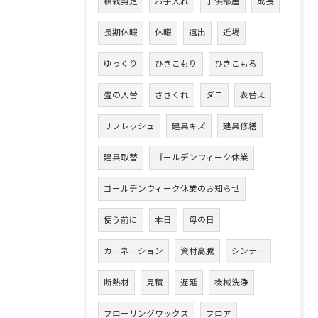
植栽剪定
お手入れ
子供部屋
成長
長期休暇
休暇
遠出
近場
ゆっくり
ひきこもり
ひきこもる
畳の入替
ささくれ
ダニ
表替え
リフレッシュ
建具キズ
建具修繕
建具取替
ゴールデンウィーク休業
ゴールデンウィーク休業のお知らせ
使う前に
本日
母の日
カーネーション
資材高騰
シンナー
断熱材
見積
遅延
機械洗浄
フローリングワックス
フロア