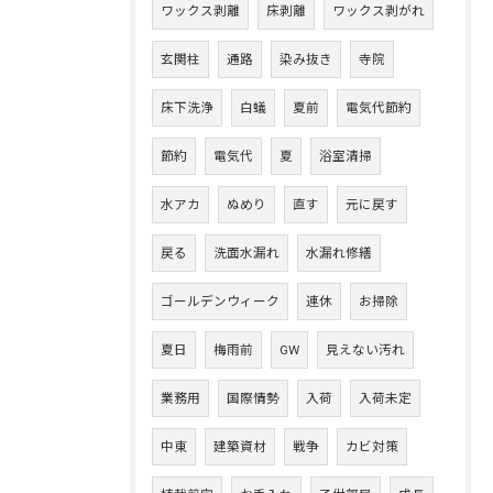
ワックス剥離
床剥離
ワックス剥がれ
玄関柱
通路
染み抜き
寺院
床下洗浄
白蟻
夏前
電気代節約
節約
電気代
夏
浴室清掃
水アカ
ぬめり
直す
元に戻す
戻る
洗面水漏れ
水漏れ修繕
ゴールデンウィーク
連休
お掃除
夏日
梅雨前
GW
見えない汚れ
業務用
国際情勢
入荷
入荷未定
中東
建築資材
戦争
カビ対策