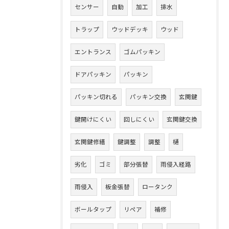
センサー
自動
加工
排水
トラップ
ウッドデッキ
ウッド
エントランス
ゴムパッキン
ドアパッキン
パッキン
パッキン切れる
パッキン交換
玄関鍵
鍵開けにくい
回しにくい
玄関鍵交換
玄関鍵修繕
鍵調整
調整
樋
劣化
ゴミ
部分張替
雨侵入経路
雨侵入
板金張替
ロータンク
ボールタップ
リペア
補修