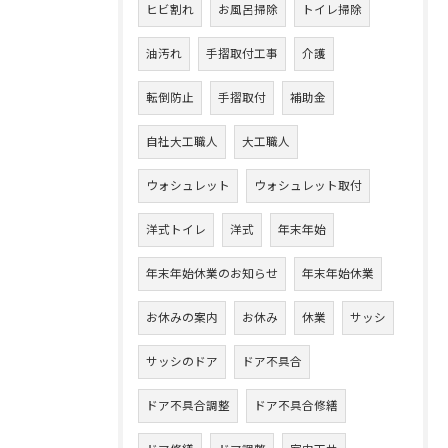
ヒビ割れ
お風呂掃除
トイレ掃除
油汚れ
手摺取付工事
介護
転倒防止
手摺取付
補助金
自社大工職人
大工職人
ウォシュレット
ウォシュレット取付
洋式トイレ
洋式
年末年始
年末年始休業のお知らせ
年末年始休業
お休みの案内
お休み
休業
サッシ
サッシのドア
ドア不具合
ドア不具合調整
ドア不具合修繕