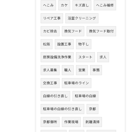
へこみ
カケ
キズ直し
へこみ補修
リペア工事
浴室クリーニング
カビ除去
換気フード
換気フード取付
松阪
設置工事
物干し
厨房設備洗浄作業
スタート
求人
求人募集
職人
営業
事務
交換工事
駐車場のライン
白線の引き直し
駐車場の白線
駐車場の白線の引き直し
京都
京都御所
作業現場
剥離清掃