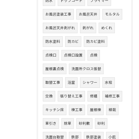
防水
トップコート
プライマー
お風呂塗装工事
お風呂天井
モルタル
お風呂天井剥がれ
剥がれ
めくれ
防水塗料
防カビ
防カビ塗料
点検口
点検口設置
点検
屋根裏点検
洗面所クロス張替
取替工事
浴室
シャワー
水栓
交換
張り替え工事
修繕
補修工事
キッチン床
棟工事
屋根棟
植栽
草引き
除草
砂利敷
砂利
洗面台取替
鉄部
鉄部塗装
小庇