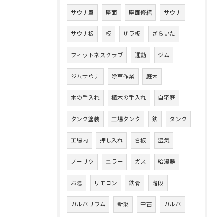
サウナ室
座面
座面修繕
サウナ
サウナ板
板
ザラ板
ざらいた
フィットネスクラブ
運動
ジム
ジムサウナ
除草作業
庭木
木の手入れ
植木の手入れ
自宅庭
タンク塗装
工場タンク
鉄
タンク
工場内
押し入れ
合板
湿気
ノーリツ
エラー
ガス
給湯器
お湯
リモコン
鉄骨
階段
ガルバリウム
新築
中古
ガルバ