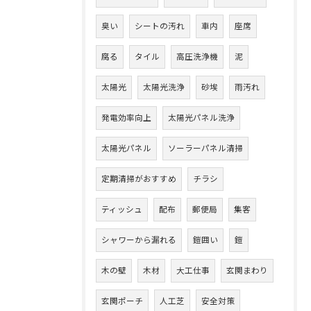
臭い
シートの汚れ
車内
座席
腐る
タイル
高圧洗浄機
泥
太陽光
太陽光洗浄
砂埃
雨汚れ
発電効率向上
太陽光パネル洗浄
太陽光パネル
ソーラーパネル清掃
定期清掃がおすすめ
チラシ
ティッシュ
配布
郵便局
集客
シャワーから漏れる
鎧囲い
鎧
木の壁
木材
大工仕事
玄関まわり
玄関ポーチ
人工芝
安全対策