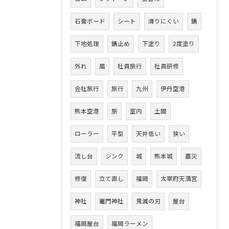
石膏ボード
シート
滑りにくい
錆
下地処理
錆止め
下塗り
2度塗り
外れ
風
社員旅行
社員研修
会社旅行
旅行
九州
伊丹空港
熊本空港
旅
室内
土間
ローラー
平型
天井低い
狭い
流し台
シンク
城
熊本城
震災
修復
立て直し
福岡
太宰府天満宮
神社
竈門神社
鬼滅の刃
屋台
福岡屋台
福岡ラーメン