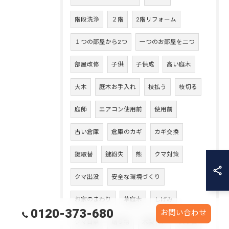
階段洗浄
２階
2階リフォーム
１つの部屋から2つ
一つのお部屋を二つ
部屋改修
子供
子供成
高い庭木
大木
庭木お手入れ
枝払う
枝切る
庭師
エアコン使用前
使用前
古い倉庫
倉庫のカギ
カギ交換
鍵取替
鍵紛失
熊
クマ対策
クマ出没
安全な環境づくり
お家のまわり
草庭木
しげみ
0120-373-680
お問い合わせ
クマ目撃
贈り物
木製ドア
入り口