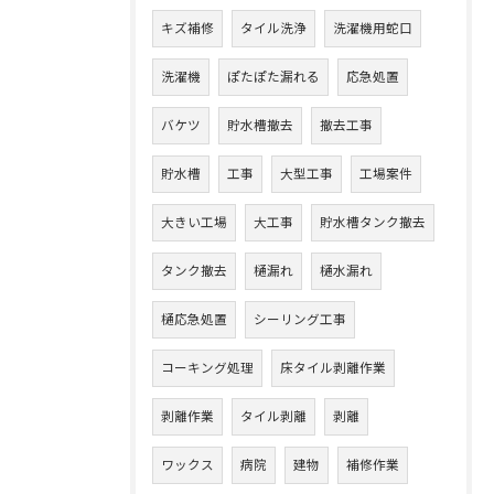
キズ補修
タイル洗浄
洗濯機用蛇口
洗濯機
ぽたぽた漏れる
応急処置
バケツ
貯水槽撤去
撤去工事
貯水槽
工事
大型工事
工場案件
大きい工場
大工事
貯水槽タンク撤去
タンク撤去
樋漏れ
樋水漏れ
樋応急処置
シーリング工事
コーキング処理
床タイル剥離作業
剥離作業
タイル剥離
剥離
ワックス
病院
建物
補修作業