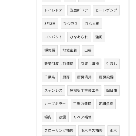
トイレドア
洗面所ドア
ヒートポンプ
3月3日
ひな祭り
ひな人形
コンパクト
ひなあられ
強風
樋修繕
地域密着
出張
新築引渡し前清掃
引渡し清掃
引渡し
千葉県
厨房
厨房清掃
厨房設備
ステンレス
屋根折半塗装工事
四日市
カーブミラー
工場内清掃
定期点検
場内
設備
リペア補修
フローリング補修
巾木キズ補修
巾木