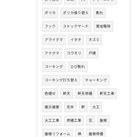
ポリカ
ポリカ張り替え
割れ
フック
ストックヤード
害虫駆除
アライグマ
イタチ
ネズミ
アナグマ
コウモリ
戸建
コーキング
ひび割れ
コーキング打ち替え
チョーキング
色褪せ
軒天
軒天修繕
軒天工事
風災被害
天井
軒
大工
大工工事
修繕工事
瓦
屋根
屋根リフォーム
棟
屋根修繕