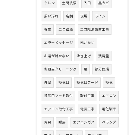
ケレン
土間洗浄
入口
黒カビ
黒い汚れ
店舗
現場
ライン
養生
エコ給湯
エコ給湯設置工事
エラーメッセージ
沸かない
お湯が沸かない
沸き上げ
残湯量
お風呂クリーニング
蔵
部分修繕
外壁
換気口
換気口フード
換気
換気口フード取付
取付工事
エアコン
エアコン取付工事
電気工事
電化製品
冷房
暖房
エアコンガス
ベランダ