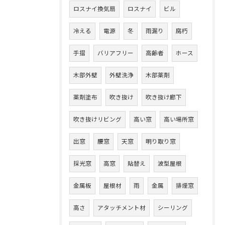
ロスナイ換気扇
ロスナイ
ビル
冷える
電源
冬
雨漏り
腐朽
手摺
バリアフリー
高齢者
ホース
木部外壁
外壁洗浄
木部薬剤
薬剤塗布
吹き抜け
吹き抜け廊下
吹き抜けリビング
高い窓
高い場所窓
出窓
腰窓
天窓
明り取り窓
採光窓
高窓
貼替え
波型屋根
金属板
屋根材
雨
金属
排煙窓
高さ
アタッチメント材
シーリング