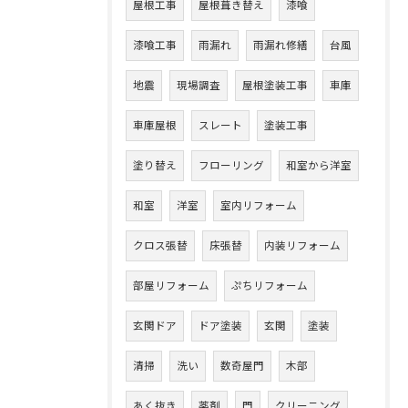
屋根工事
屋根葺き替え
漆喰
漆喰工事
雨漏れ
雨漏れ修繕
台風
地震
現場調査
屋根塗装工事
車庫
車庫屋根
スレート
塗装工事
塗り替え
フローリング
和室から洋室
和室
洋室
室内リフォーム
クロス張替
床張替
内装リフォーム
部屋リフォーム
ぷちリフォーム
玄関ドア
ドア塗装
玄関
塗装
清掃
洗い
数奇屋門
木部
あく抜き
薬剤
門
クリーニング