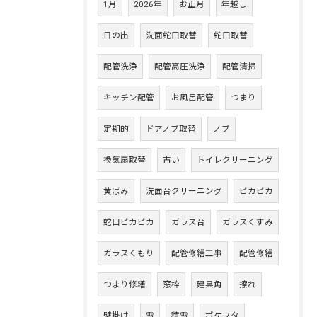
1月
2026年
お正月
年越し
日の出
洗面蛇口取替
蛇口取替
配管洗浄
配管高圧洗浄
配管清掃
キッチン配管
お風呂配管
つまり
定期的
ドアノブ取替
ノブ
換気扇取替
古い
トイレクリーニング
黄ばみ
洗面台クリーニング
ピカピカ
蛇口ピカピカ
ガラス台
ガラスくすみ
ガラスくもり
配管修繕工事
配管修繕
つまり修繕
窓枠
建具角
擦れ
壁掛け
雪
積雪
ポケフタ