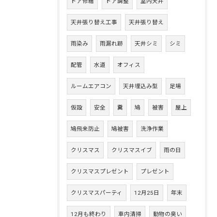
ドア修繕
ドア調整
室内天井
天井張り替え工事
天井張り替え
雨染み
雨漏れ跡
天井シミ
シミ
配管
水道
オフィス
ルームエアコン
天井埋込み型
足場
仮設
安全
糞
鳩
被害
屋上
鳩飛来防止
鳩被害
洗浄作業
クリスマス
クリスマスイブ
雨の日
クリスマスプレゼント
プレゼント
クリスマスパーティ
12月25日
年末
12月も終わり
車内清掃
動物の臭い