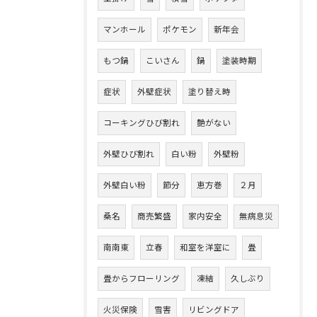
マンホール
ポケモン
新年会
もつ鍋
こいさん
鍋
塗装時期
症状
外壁症状
塗り替え時
コーキングひび割れ
艶がない
外壁ひび割れ
白い粉
外壁粉
外壁白い粉
節分
恵方巻
２月
桑名
商売繁盛
家内安全
無病息災
南南東
立春
和室を洋室に
畳
畳からフローリング
凍結
久しぶり
火災保険
雪害
リビングドア