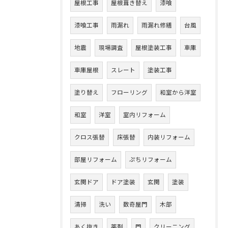
屋根工事
屋根葺き替え
漆喰
漆喰工事
雨漏れ
雨漏れ修繕
台風
地震
現場調査
屋根塗装工事
車庫
車庫屋根
スレート
塗装工事
塗り替え
フローリング
和室から洋室
和室
洋室
室内リフォーム
クロス張替
床張替
内装リフォーム
部屋リフォーム
ぷちリフォーム
玄関ドア
ドア塗装
玄関
塗装
清掃
洗い
数奇屋門
木部
あく抜き
薬剤
門
クリーニング