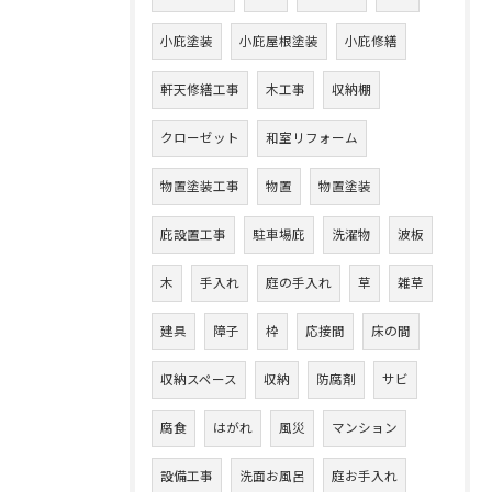
小庇塗装
小庇屋根塗装
小庇修繕
軒天修繕工事
木工事
収納棚
クローゼット
和室リフォーム
物置塗装工事
物置
物置塗装
庇設置工事
駐車場庇
洗濯物
波板
木
手入れ
庭の手入れ
草
雑草
建具
障子
枠
応接間
床の間
収納スペース
収納
防腐剤
サビ
腐食
はがれ
風災
マンション
設備工事
洗面お風呂
庭お手入れ