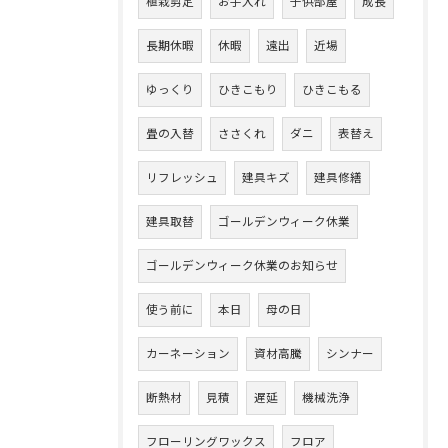
植栽剪定
お手入れ
子供部屋
成長
長期休暇
休暇
遠出
近場
ゆっくり
ひきこもり
ひきこもる
畳の入替
ささくれ
ダニ
表替え
リフレッシュ
建具キズ
建具修繕
建具取替
ゴールデンウィーク休業
ゴールデンウィーク休業のお知らせ
使う前に
本日
母の日
カーネーション
資材高騰
シンナー
断熱材
見積
遅延
機械洗浄
フローリングワックス
フロア