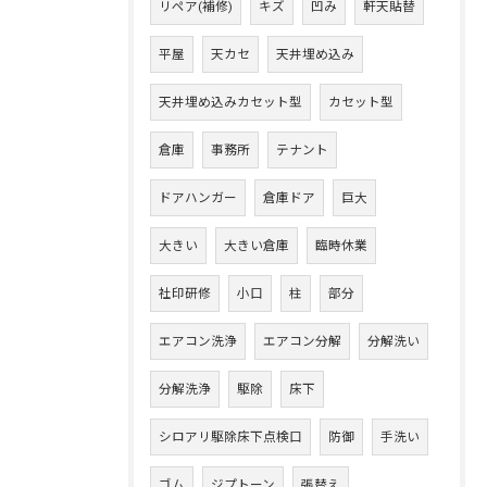
リペア(補修)
キズ
凹み
軒天貼替
平屋
天カセ
天井埋め込み
天井埋め込みカセット型
カセット型
倉庫
事務所
テナント
ドアハンガー
倉庫ドア
巨大
大きい
大きい倉庫
臨時休業
社印研修
小口
柱
部分
エアコン洗浄
エアコン分解
分解洗い
分解洗浄
駆除
床下
シロアリ駆除床下点検口
防御
手洗い
ゴム
ジプトーン
張替え