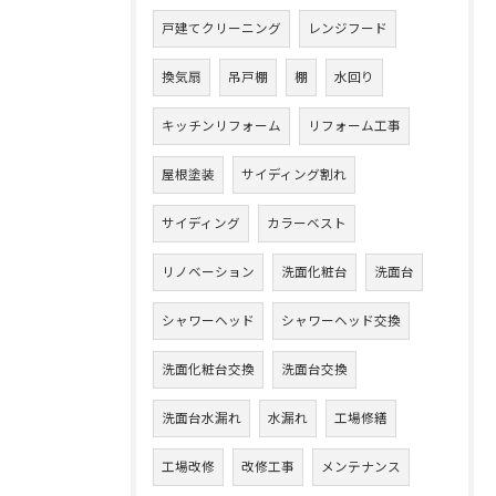
戸建てクリーニング
レンジフード
換気扇
吊戸棚
棚
水回り
キッチンリフォーム
リフォーム工事
屋根塗装
サイディング割れ
サイディング
カラーベスト
リノベーション
洗面化粧台
洗面台
シャワーヘッド
シャワーヘッド交換
洗面化粧台交換
洗面台交換
洗面台水漏れ
水漏れ
工場修繕
工場改修
改修工事
メンテナンス