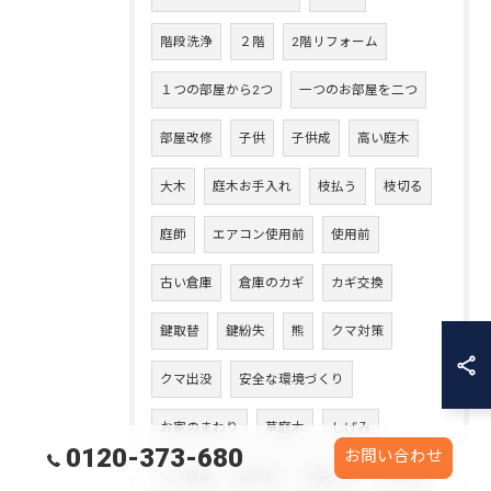
階段洗浄
２階
2階リフォーム
１つの部屋から2つ
一つのお部屋を二つ
部屋改修
子供
子供成
高い庭木
大木
庭木お手入れ
枝払う
枝切る
庭師
エアコン使用前
使用前
古い倉庫
倉庫のカギ
カギ交換
鍵取替
鍵紛失
熊
クマ対策
クマ出没
安全な環境づくり
お家のまわり
草庭木
しげみ
0120-373-680
お問い合わせ
クマ目撃
贈り物
木製ドア
入り口