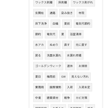
ワックス剥離
床剥離
ワックス剥がれ
玄関柱
通路
染み抜き
寺院
床下洗浄
白蟻
夏前
電気代節約
節約
電気代
夏
浴室清掃
水アカ
ぬめり
直す
元に戻す
戻る
洗面水漏れ
水漏れ修繕
ゴールデンウィーク
連休
お掃除
夏日
梅雨前
GW
見えない汚れ
業務用
国際情勢
入荷
入荷未定
中東
建築資材
戦争
カビ対策