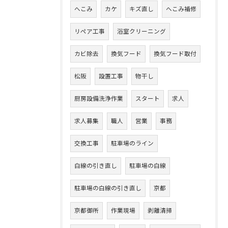
へこみ
カケ
キズ直し
へこみ補修
リペア工事
浴室クリーニング
カビ除去
換気フード
換気フード取付
松阪
設置工事
物干し
厨房設備洗浄作業
スタート
求人
求人募集
職人
営業
事務
交換工事
駐車場のライン
白線の引き直し
駐車場の白線
駐車場の白線の引き直し
京都
京都御所
作業現場
剥離清掃