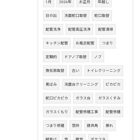
1月
2026年
お正月
年越し
日の出
洗面蛇口取替
蛇口取替
配管洗浄
配管高圧洗浄
配管清掃
キッチン配管
お風呂配管
つまり
定期的
ドアノブ取替
ノブ
換気扇取替
古い
トイレクリーニング
黄ばみ
洗面台クリーニング
ピカピカ
蛇口ピカピカ
ガラス台
ガラスくすみ
ガラスくもり
配管修繕工事
配管修繕
つまり修繕
窓枠
建具角
擦れ
壁掛け
雪
積雪
ポケフタ