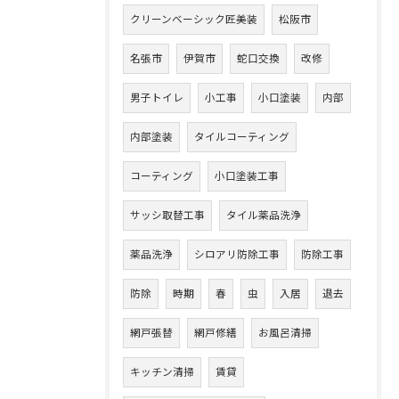
クリーンベーシック匠美装
松阪市
名張市
伊賀市
蛇口交換
改修
男子トイレ
小工事
小口塗装
内部
内部塗装
タイルコーティング
コーティング
小口塗装工事
サッシ取替工事
タイル薬品洗浄
薬品洗浄
シロアリ防除工事
防除工事
防除
時期
春
虫
入居
退去
網戸張替
網戸修繕
お風呂清掃
キッチン清掃
賃貸