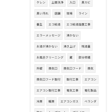
ケレン
土間洗浄
入口
黒カビ
黒い汚れ
店舗
現場
ライン
養生
エコ給湯
エコ給湯設置工事
エラーメッセージ
沸かない
お湯が沸かない
沸き上げ
残湯量
お風呂クリーニング
蔵
部分修繕
外壁
換気口
換気口フード
換気
換気口フード取付
取付工事
エアコン
エアコン取付工事
電気工事
電化製品
冷房
暖房
エアコンガス
ベランダ