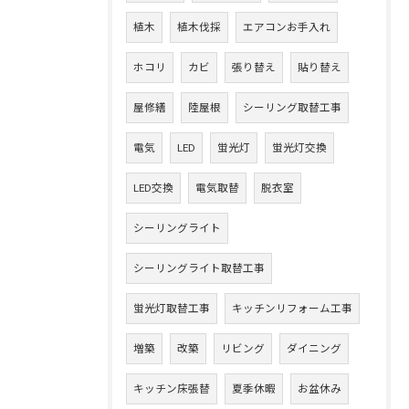
植木
植木伐採
エアコンお手入れ
ホコリ
カビ
張り替え
貼り替え
屋修繕
陸屋根
シーリング取替工事
電気
LED
蛍光灯
蛍光灯交換
LED交換
電気取替
脱衣室
シーリングライト
シーリングライト取替工事
蛍光灯取替工事
キッチンリフォーム工事
増築
改築
リビング
ダイニング
キッチン床張替
夏季休暇
お盆休み