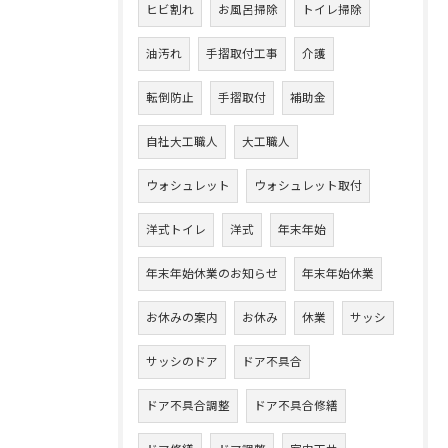
ヒビ割れ
お風呂掃除
トイレ掃除
油汚れ
手摺取付工事
介護
転倒防止
手摺取付
補助金
自社大工職人
大工職人
ウォシュレット
ウォシュレット取付
洋式トイレ
洋式
年末年始
年末年始休業のお知らせ
年末年始休業
お休みの案内
お休み
休業
サッシ
サッシのドア
ドア不具合
ドア不具合調整
ドア不具合修繕