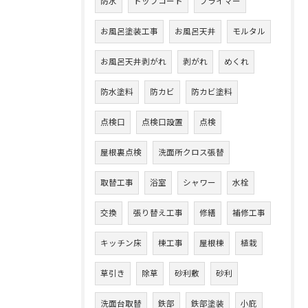
防水
トップコート
プライマー
お風呂塗装工事
お風呂天井
モルタル
お風呂天井剥がれ
剥がれ
めくれ
防水塗料
防カビ
防カビ塗料
点検口
点検口設置
点検
屋根裏点検
洗面所クロス張替
取替工事
浴室
シャワー
水栓
交換
張り替え工事
修繕
補修工事
キッチン床
棟工事
屋根棟
植栽
草引き
除草
砂利敷
砂利
洗面台取替
鉄部
鉄部塗装
小庇