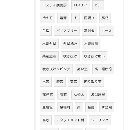
ロスナイ換気扇
ロスナイ
ビル
冷える
電源
冬
雨漏り
腐朽
手摺
バリアフリー
高齢者
ホース
木部外壁
外壁洗浄
木部薬剤
薬剤塗布
吹き抜け
吹き抜け廊下
吹き抜けリビング
高い窓
高い場所窓
出窓
腰窓
天窓
明り取り窓
採光窓
高窓
貼替え
波型屋根
金属板
屋根材
雨
金属
排煙窓
高さ
アタッチメント材
シーリング