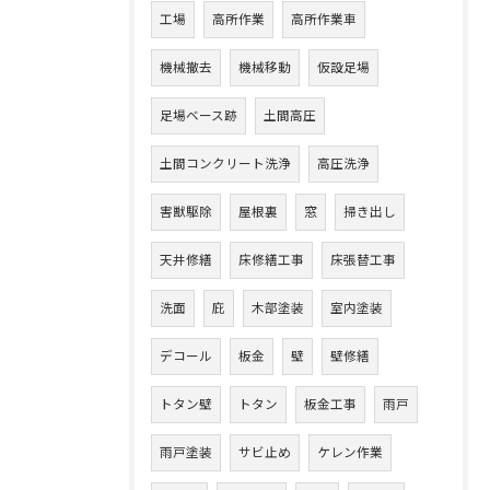
工場
高所作業
高所作業車
機械撤去
機械移動
仮設足場
足場ベース跡
土間高圧
土間コンクリート洗浄
高圧洗浄
害獣駆除
屋根裏
窓
掃き出し
天井修繕
床修繕工事
床張替工事
洗面
庇
木部塗装
室内塗装
デコール
板金
壁
壁修繕
トタン壁
トタン
板金工事
雨戸
雨戸塗装
サビ止め
ケレン作業