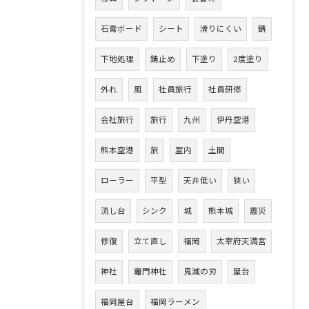
石膏ボード
シート
滑りにくい
錆
下地処理
錆止め
下塗り
2度塗り
外れ
風
社員旅行
社員研修
会社旅行
旅行
九州
伊丹空港
熊本空港
旅
室内
土間
ローラー
平型
天井低い
狭い
流し台
シンク
城
熊本城
震災
修復
立て直し
福岡
太宰府天満宮
神社
竈門神社
鬼滅の刃
屋台
福岡屋台
福岡ラーメン