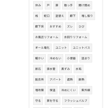
休み
戸
扉
取っ手
開け閉め
桟
蛇口
塗替え
廊下
増し張り
廊下床
おすすめ
ズレ
ひび
お風呂リフォーム
水回りリフォーム
オール電化
ユニット
ユニットバス
暖かい
冷めない
小便器
詰まり
尿石
排水管
黒ずみ
水垢
脱衣所
アパート
遮熱
断熱
増改築
保温
冷めにくい
紫外線
守る
家を守る
フラッシュバルブ