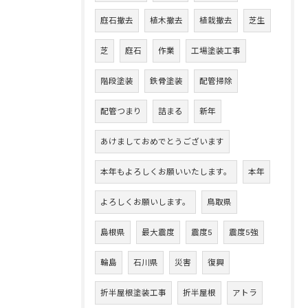
庭石撤去
植木撤去
植栽撤去
芝生
芝
庭石
作業
工場塗装工事
階段塗装
鉄骨塗装
配管掃除
配管つまり
詰まる
新年
あけましておめでとうございます
本年もよろしくお願いいたします。
本年
よろしくお願いします。
鳥取県
島根県
最大震度
震度5
震度5強
輪島
石川県
災害
復興
折半屋根塗装工事
折半屋根
アトラ