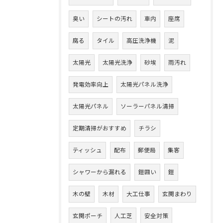
臭い
シートの汚れ
車内
座席
腐る
タイル
高圧洗浄機
泥
太陽光
太陽光洗浄
砂埃
雨汚れ
発電効率向上
太陽光パネル洗浄
太陽光パネル
ソーラーパネル清掃
定期清掃がおすすめ
チラシ
ティッシュ
配布
郵便局
集客
シャワーから漏れる
鎧囲い
鎧
木の壁
木材
大工仕事
玄関まわり
玄関ポーチ
人工芝
安全対策