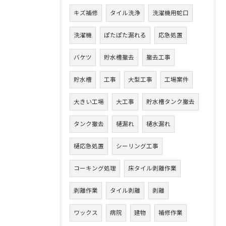
キズ補修
タイル洗浄
洗濯機用蛇口
洗濯機
ぽたぽた漏れる
応急処置
バケツ
貯水槽撤去
撤去工事
貯水槽
工事
大型工事
工場案件
大きい工場
大工事
貯水槽タンク撤去
タンク撤去
樋漏れ
樋水漏れ
樋応急処置
シーリング工事
コーキング処理
床タイル剥離作業
剥離作業
タイル剥離
剥離
ワックス
病院
建物
補修作業