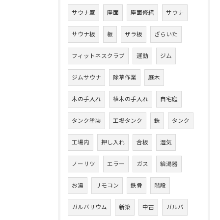
サウナ室
座面
座面修繕
サウナ
サウナ板
板
ザラ板
ざらいた
フィットネスクラブ
運動
ジム
ジムサウナ
除草作業
庭木
木の手入れ
植木の手入れ
自宅庭
タンク塗装
工場タンク
鉄
タンク
工場内
押し入れ
合板
湿気
ノーリツ
エラー
ガス
給湯器
お湯
リモコン
鉄骨
階段
ガルバリウム
新築
中古
ガルバ