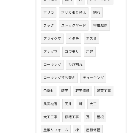
ポリカ
ポリカ張り替え
割れ
フック
ストックヤード
害虫駆除
アライグマ
イタチ
ネズミ
アナグマ
コウモリ
戸建
コーキング
ひび割れ
コーキング打ち替え
チョーキング
色褪せ
軒天
軒天修繕
軒天工事
風災被害
天井
軒
大工
大工工事
修繕工事
瓦
屋根
屋根リフォーム
棟
屋根修繕