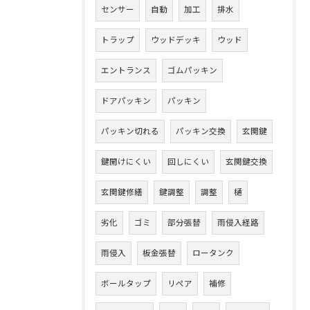
センサー
自動
加工
排水
トラップ
ウッドデッキ
ウッド
エントランス
ゴムパッキン
ドアパッキン
パッキン
パッキン切れる
パッキン交換
玄関鍵
鍵開けにくい
回しにくい
玄関鍵交換
玄関鍵修繕
鍵調整
調整
樋
劣化
ゴミ
部分張替
雨侵入経路
雨侵入
板金張替
ロータンク
ボールタップ
リペア
補修