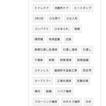
トイレドア
洗面所ドア
ヒートポンプ
3月3日
ひな祭り
ひな人形
コンパクト
ひなあられ
強風
樋修繕
地域密着
出張
新築引渡し前清掃
引渡し清掃
引渡し
千葉県
厨房
厨房清掃
厨房設備
ステンレス
屋根折半塗装工事
四日市
カーブミラー
工場内清掃
定期点検
場内
設備
リペア補修
フローリング補修
巾木キズ補修
巾木