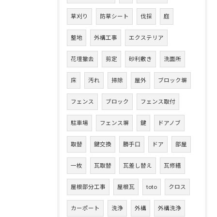
草刈り
防草シート
伐採
庭
整地
外構工事
エクステリア
花壇撤去
剪定
砂利敷き
洗面所
床
汚れ
掃除
屋外
ブロック塀
フェンス
ブロック
フェンス取付
駐車場
フェンス塀
鍵
ドアノブ
取替
鍵交換
勝手口
ドア
部屋
一枚
瓦取替
瓦差し替え
瓦修繕
屋根部分工事
屋根瓦
toto
クロス
カーポート
洗浄
外構
外構洗浄