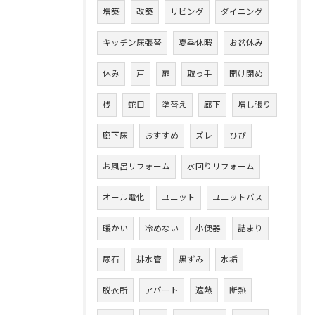
増築
改築
リビング
ダイニング
キッチン床張替
夏季休暇
お盆休み
休み
戸
扉
取っ手
開け閉め
桟
蛇口
塗替え
廊下
増し張り
廊下床
おすすめ
ズレ
ひび
お風呂リフォーム
水回りリフォーム
オール電化
ユニット
ユニットバス
暖かい
冷めない
小便器
詰まり
尿石
排水管
黒ずみ
水垢
脱衣所
アパート
遮熱
断熱