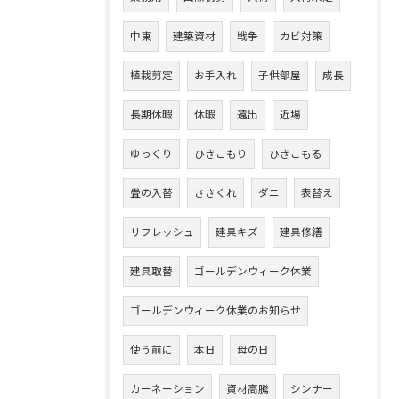
中東
建築資材
戦争
カビ対策
植栽剪定
お手入れ
子供部屋
成長
長期休暇
休暇
遠出
近場
ゆっくり
ひきこもり
ひきこもる
畳の入替
ささくれ
ダニ
表替え
リフレッシュ
建具キズ
建具修繕
建具取替
ゴールデンウィーク休業
ゴールデンウィーク休業のお知らせ
使う前に
本日
母の日
カーネーション
資材高騰
シンナー