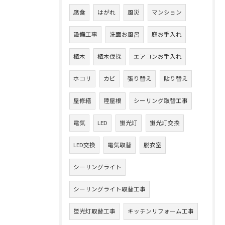
腐食
はがれ
風災
マンション
設備工事
洗面お風呂
庭お手入れ
植木
植木伐採
エアコンお手入れ
ホコリ
カビ
張り替え
貼り替え
屋修繕
陸屋根
シーリング取替工事
電気
LED
蛍光灯
蛍光灯交換
LED交換
電気取替
脱衣室
シーリングライト
シーリングライト取替工事
蛍光灯取替工事
キッチンリフォーム工事