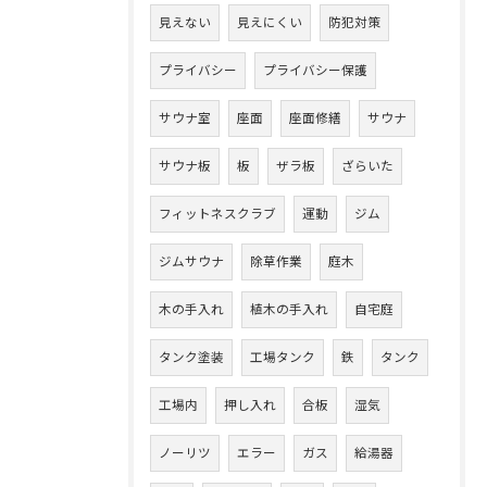
見えない
見えにくい
防犯対策
プライバシー
プライバシー保護
サウナ室
座面
座面修繕
サウナ
サウナ板
板
ザラ板
ざらいた
フィットネスクラブ
運動
ジム
ジムサウナ
除草作業
庭木
木の手入れ
植木の手入れ
自宅庭
タンク塗装
工場タンク
鉄
タンク
工場内
押し入れ
合板
湿気
ノーリツ
エラー
ガス
給湯器