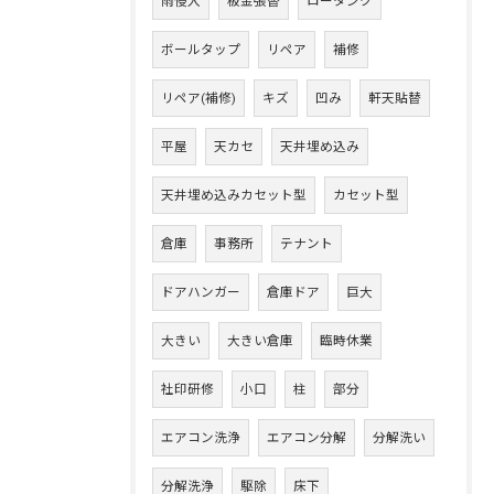
雨侵入
板金張替
ロータンク
ボールタップ
リペア
補修
リペア(補修)
キズ
凹み
軒天貼替
平屋
天カセ
天井埋め込み
天井埋め込みカセット型
カセット型
倉庫
事務所
テナント
ドアハンガー
倉庫ドア
巨大
大きい
大きい倉庫
臨時休業
社印研修
小口
柱
部分
エアコン洗浄
エアコン分解
分解洗い
分解洗浄
駆除
床下