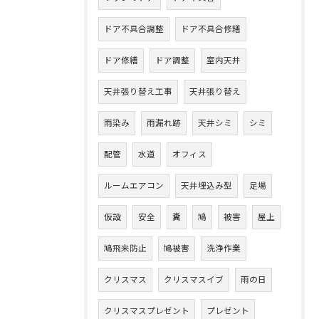
ドア不具合調整
ドア不具合修繕
ドア修繕
ドア調整
室内天井
天井張り替え工事
天井張り替え
雨染み
雨漏れ跡
天井シミ
シミ
配管
水道
オフィス
ルームエアコン
天井埋込み型
足場
仮設
安全
糞
鳩
被害
屋上
鳩飛来防止
鳩被害
洗浄作業
クリスマス
クリスマスイブ
雨の日
クリスマスプレゼント
プレゼント