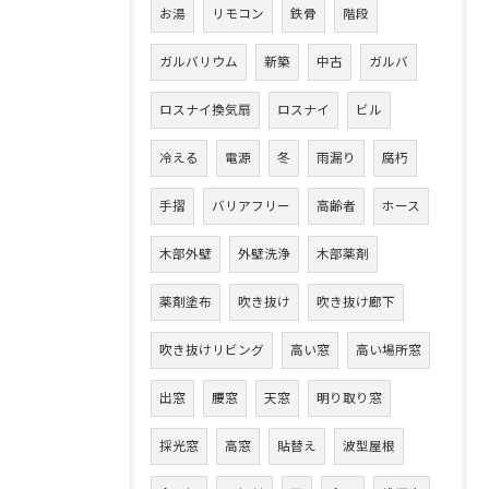
お湯
リモコン
鉄骨
階段
ガルバリウム
新築
中古
ガルバ
ロスナイ換気扇
ロスナイ
ビル
冷える
電源
冬
雨漏り
腐朽
手摺
バリアフリー
高齢者
ホース
木部外壁
外壁洗浄
木部薬剤
薬剤塗布
吹き抜け
吹き抜け廊下
吹き抜けリビング
高い窓
高い場所窓
出窓
腰窓
天窓
明り取り窓
採光窓
高窓
貼替え
波型屋根