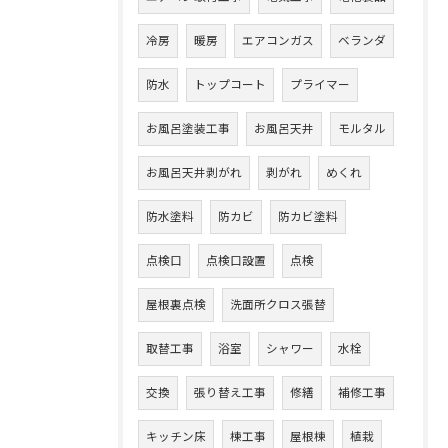
冷房
暖房
エアコンガス
ベランダ
防水
トップコート
プライマー
お風呂塗装工事
お風呂天井
モルタル
お風呂天井剥がれ
剥がれ
めくれ
防水塗料
防カビ
防カビ塗料
点検口
点検口設置
点検
屋根裏点検
洗面所クロス張替
取替工事
浴室
シャワー
水栓
交換
張り替え工事
修繕
補修工事
キッチン床
棟工事
屋根棟
植栽