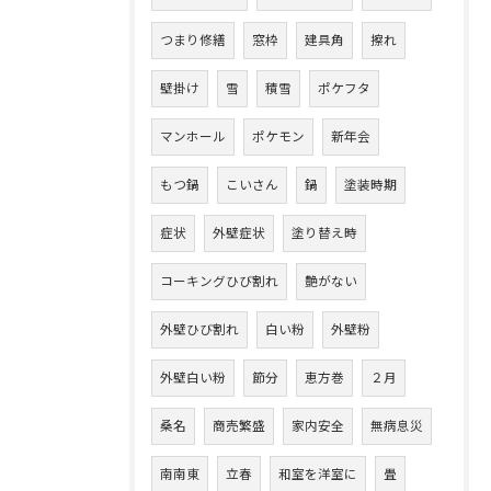
つまり修繕
窓枠
建具角
擦れ
壁掛け
雪
積雪
ポケフタ
マンホール
ポケモン
新年会
もつ鍋
こいさん
鍋
塗装時期
症状
外壁症状
塗り替え時
コーキングひび割れ
艶がない
外壁ひび割れ
白い粉
外壁粉
外壁白い粉
節分
恵方巻
２月
桑名
商売繁盛
家内安全
無病息災
南南東
立春
和室を洋室に
畳