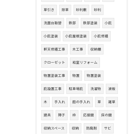
草引き
除草
砂利敷
砂利
洗面台取替
鉄部
鉄部塗装
小庇
小庇塗装
小庇屋根塗装
小庇修繕
軒天修繕工事
木工事
収納棚
クローゼット
和室リフォーム
物置塗装工事
物置
物置塗装
庇設置工事
駐車場庇
洗濯物
波板
木
手入れ
庭の手入れ
草
雑草
建具
障子
枠
応接間
床の間
収納スペース
収納
防腐剤
サビ