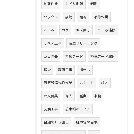
剥離作業
タイル剥離
剥離
ワックス
病院
建物
補修作業
へこみ
カケ
キズ直し
へこみ補修
リペア工事
浴室クリーニング
カビ除去
換気フード
換気フード取付
松阪
設置工事
物干し
厨房設備洗浄作業
スタート
求人
求人募集
職人
営業
事務
交換工事
駐車場のライン
白線の引き直し
駐車場の白線