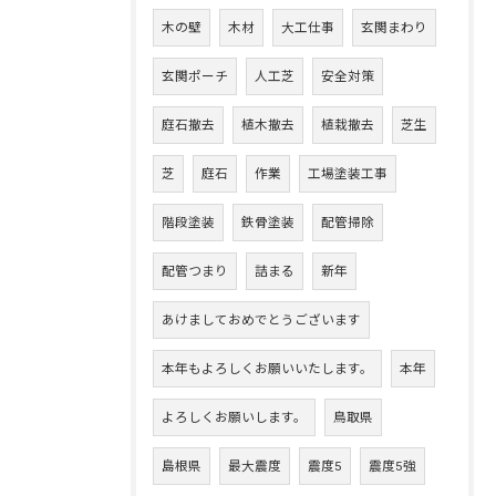
木の壁
木材
大工仕事
玄関まわり
玄関ポーチ
人工芝
安全対策
庭石撤去
植木撤去
植栽撤去
芝生
芝
庭石
作業
工場塗装工事
階段塗装
鉄骨塗装
配管掃除
配管つまり
詰まる
新年
あけましておめでとうございます
本年もよろしくお願いいたします。
本年
よろしくお願いします。
鳥取県
島根県
最大震度
震度5
震度5強