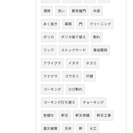
清掃
洗い
数奇屋門
木部
あく抜き
薬剤
門
クリーニング
ポリカ
ポリカ張り替え
割れ
フック
ストックヤード
害虫駆除
アライグマ
イタチ
ネズミ
アナグマ
コウモリ
戸建
コーキング
ひび割れ
コーキング打ち替え
チョーキング
色褪せ
軒天
軒天修繕
軒天工事
風災被害
天井
軒
大工