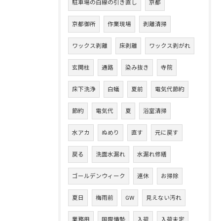
駐車場の白線の引き直し
京都
京都御所
作業現場
剥離清掃
ワックス剥離
床剥離
ワックス剥がれ
玄関柱
通路
染み抜き
寺院
床下洗浄
白蟻
夏前
電気代節約
節約
電気代
夏
浴室清掃
水アカ
ぬめり
直す
元に戻す
戻る
洗面水漏れ
水漏れ修繕
ゴールデンウィーク
連休
お掃除
夏日
梅雨前
GW
見えない汚れ
業務用
国際情勢
入荷
入荷未定