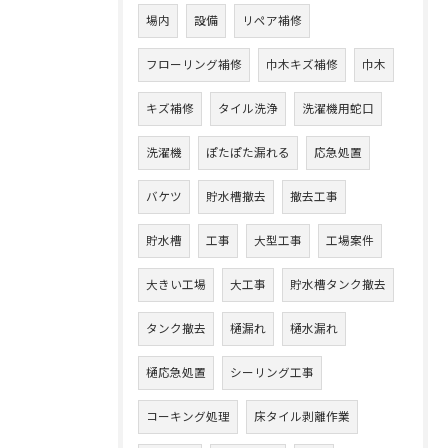
場内
設備
リペア補修
フローリング補修
巾木キズ補修
巾木
キズ補修
タイル洗浄
洗濯機用蛇口
洗濯機
ぽたぽた漏れる
応急処置
バケツ
貯水槽撤去
撤去工事
貯水槽
工事
大型工事
工場案件
大きい工場
大工事
貯水槽タンク撤去
タンク撤去
樋漏れ
樋水漏れ
樋応急処置
シーリング工事
コーキング処理
床タイル剥離作業