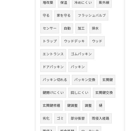
増改築
保温
冷めにくい
紫外線
守る
家を守る
フラッシュバルブ
センサー
自動
加工
排水
トラップ
ウッドデッキ
ウッド
エントランス
ゴムパッキン
ドアパッキン
パッキン
パッキン切れる
パッキン交換
玄関鍵
鍵開けにくい
回しにくい
玄関鍵交換
玄関鍵修繕
鍵調整
調整
樋
劣化
ゴミ
部分張替
雨侵入経路