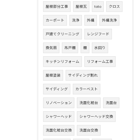
屋根部分工事
屋根瓦
toto
クロス
カーポート
洗浄
外構
外構洗浄
戸建てクリーニング
レンジフード
換気扇
吊戸棚
棚
水回り
キッチンリフォーム
リフォーム工事
屋根塗装
サイディング割れ
サイディング
カラーベスト
リノベーション
洗面化粧台
洗面台
シャワーヘッド
シャワーヘッド交換
洗面化粧台交換
洗面台交換