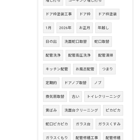
増し打ち
コーキング増し打ち
ドア枠塗装工事
ドア枠
ドア枠塗装
1月
2026年
お正月
年越し
日の出
洗面蛇口取替
蛇口取替
配管洗浄
配管高圧洗浄
配管清掃
キッチン配管
お風呂配管
つまり
定期的
ドアノブ取替
ノブ
換気扇取替
古い
トイレクリーニング
黄ばみ
洗面台クリーニング
ピカピカ
蛇口ピカピカ
ガラス台
ガラスくすみ
ガラスくもり
配管修繕工事
配管修繕