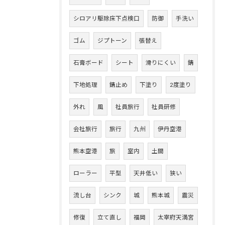
シロアリ駆除床下点検口
防御
手洗い
ゴム
ジプトーン
張替え
石膏ボード
シート
滑りにくい
錆
下地処理
錆止め
下塗り
2度塗り
外れ
風
社員旅行
社員研修
会社旅行
旅行
九州
伊丹空港
熊本空港
旅
室内
土間
ローラー
平型
天井低い
狭い
流し台
シンク
城
熊本城
震災
修復
立て直し
福岡
太宰府天満宮