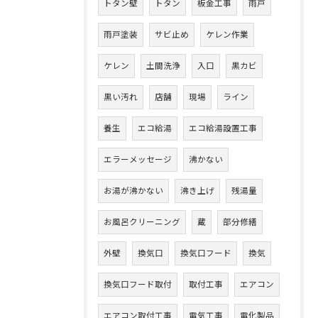
トタン壁
トタン
板金工事
雨戸
雨戸塗装
サビ止め
ケレン作業
ケレン
土間洗浄
入口
黒カビ
黒い汚れ
店舗
現場
ライン
養生
エコ給湯
エコ給湯設置工事
エラーメッセージ
沸かない
お湯が沸かない
沸き上げ
残湯量
お風呂クリーニング
蔵
部分修繕
外壁
換気口
換気口フード
換気
換気口フード取付
取付工事
エアコン
エアコン取付工事
電気工事
電化製品