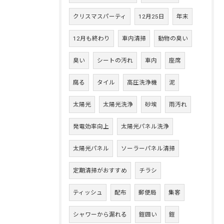
クリスマスパーティ
12月25日
年末
12月も終わり
車内清掃
動物の臭い
臭い
シートの汚れ
車内
座席
腐る
タイル
高圧洗浄機
泥
太陽光
太陽光洗浄
砂埃
雨汚れ
発電効率向上
太陽光パネル洗浄
太陽光パネル
ソーラーパネル清掃
定期清掃がおすすめ
チラシ
ティッシュ
配布
郵便局
集客
シャワーから漏れる
鎧囲い
鎧