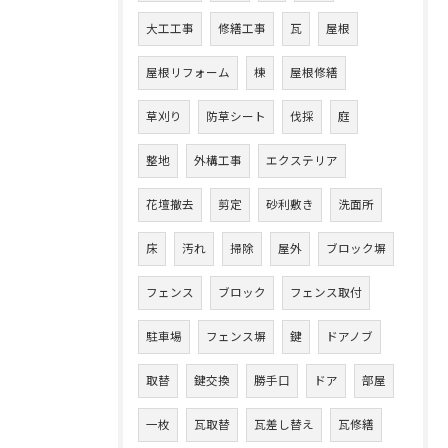
大工工事
修繕工事
瓦
屋根
屋根リフォーム
棟
屋根修繕
草刈り
防草シート
伐採
庭
整地
外構工事
エクステリア
花壇撤去
剪定
砂利敷き
洗面所
床
汚れ
掃除
屋外
ブロック塀
フェンス
ブロック
フェンス取付
駐車場
フェンス塀
鍵
ドアノブ
取替
鍵交換
勝手口
ドア
部屋
一枚
瓦取替
瓦差し替え
瓦修繕