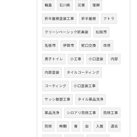
輪島
石川県
災害
復興
折半屋根塗装工事
折半屋根
アトラ
クリーンベーシック匠美装
松阪市
名張市
伊賀市
蛇口交換
改修
男子トイレ
小工事
小口塗装
内部
内部塗装
タイルコーティング
コーティング
小口塗装工事
サッシ取替工事
タイル薬品洗浄
薬品洗浄
シロアリ防除工事
防除工事
防除
時期
春
虫
入居
退去