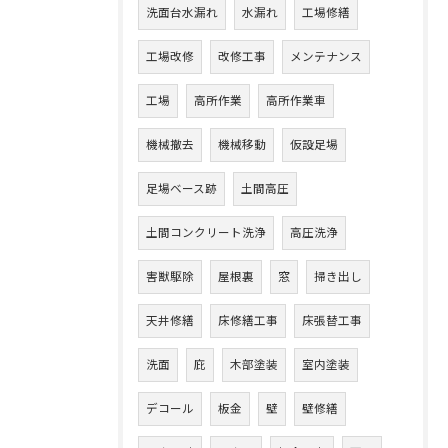
洗面台水漏れ
水漏れ
工場修繕
工場改修
改修工事
メンテナンス
工場
高所作業
高所作業車
機械撤去
機械移動
仮設足場
足場ベース跡
土間高圧
土間コンクリート洗浄
高圧洗浄
害獣駆除
屋根裏
窓
掃き出し
天井修繕
床修繕工事
床張替工事
洗面
庇
木部塗装
室内塗装
デコール
板金
壁
壁修繕