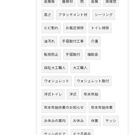
金属板
屋根材
雨
金属
排煙窓
高さ
アタッチメント材
シーリング
ヒビ割れ
お風呂掃除
トイレ掃除
油汚れ
手摺取付工事
介護
転倒防止
手摺取付
補助金
自社大工職人
大工職人
ウォシュレット
ウォシュレット取付
洋式トイレ
洋式
年末年始
年末年始休業のお知らせ
年末年始休業
お休みの案内
お休み
休業
サッシ
サッシのドア
ドア不具合