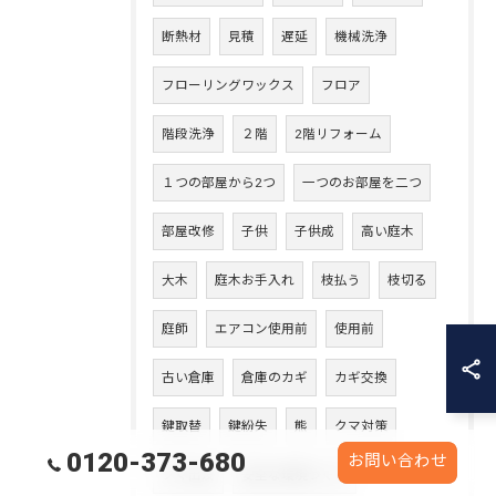
断熱材
見積
遅延
機械洗浄
フローリングワックス
フロア
階段洗浄
２階
2階リフォーム
１つの部屋から2つ
一つのお部屋を二つ
部屋改修
子供
子供成
高い庭木
大木
庭木お手入れ
枝払う
枝切る
庭師
エアコン使用前
使用前
古い倉庫
倉庫のカギ
カギ交換
鍵取替
鍵紛失
熊
クマ対策
0120-373-680
お問い合わせ
クマ出没
安全な環境づくり