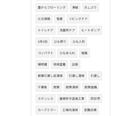
畳からフローリング
凍結
久しぶり
火災保険
雪害
リビングドア
トイレドア
洗面所ドア
ヒートポンプ
3月3日
ひな祭り
ひな人形
コンパクト
ひなあられ
強風
樋修繕
地域密着
出張
新築引渡し前清掃
引渡し清掃
引渡し
千葉県
厨房
厨房清掃
厨房設備
ステンレス
屋根折半塗装工事
四日市
カーブミラー
工場内清掃
定期点検