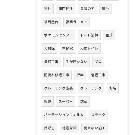
神社
竈門神社
鬼滅の刃
屋台
福岡屋台
福岡ラーメン
ポケモンセンター
トイレ清掃
和式
大掃除
古民家
和式トイレ
清掃工事
手が届かない
プロ
雨漏れ修繕工事
折半
営繕工事
グレーチング塗装
グレーチング
お店
製造
スーパー
惣菜
パーテーションフィルム
スモーク
目隠し
地震対策
見えない施工