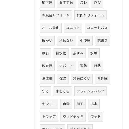
廊下床
おすすめ
ズレ
ひび
お風呂リフォーム
水回りリフォーム
オール電化
ユニット
ユニットバス
暖かい
冷めない
小便器
詰まり
尿石
排水管
黒ずみ
水垢
脱衣所
アパート
遮熱
断熱
増改築
保温
冷めにくい
紫外線
守る
家を守る
フラッシュバルブ
センサー
自動
加工
排水
トラップ
ウッドデッキ
ウッド