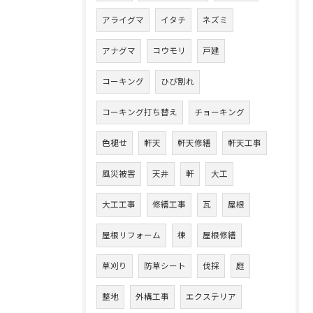
アライグマ
イタチ
ネズミ
アナグマ
コウモリ
戸建
コーキング
ひび割れ
コーキング打ち替え
チョーキング
色褪せ
軒天
軒天修繕
軒天工事
風災被害
天井
軒
大工
大工工事
修繕工事
瓦
屋根
屋根リフォーム
棟
屋根修繕
草刈り
防草シート
伐採
庭
整地
外構工事
エクステリア