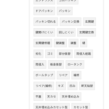
エントランス
ゴムパッキン
ドアパッキン
パッキン
パッキン切れる
パッキン交換
玄関鍵
鍵開けにくい
回しにくい
玄関鍵交換
玄関鍵修繕
鍵調整
調整
樋
劣化
ゴミ
部分張替
雨侵入経路
雨侵入
板金張替
ロータンク
ボールタップ
リペア
補修
リペア(補修)
キズ
凹み
軒天貼替
平屋
天カセ
天井埋め込み
天井埋め込みカセット型
カセット型