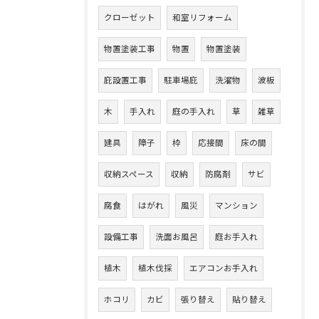
クローゼット
和室リフォーム
物置塗装工事
物置
物置塗装
庇設置工事
駐車場庇
洗濯物
波板
木
手入れ
庭の手入れ
草
雑草
建具
障子
枠
応接間
床の間
収納スペース
収納
防腐剤
サビ
腐食
はがれ
風災
マンション
設備工事
洗面お風呂
庭お手入れ
植木
植木伐採
エアコンお手入れ
ホコリ
カビ
張り替え
貼り替え