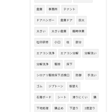
倉庫
事務所
テナント
ドアハンガー
倉庫ドア
巨大
大きい
大きい倉庫
臨時休業
社印研修
小口
柱
部分
エアコン洗浄
エアコン分解
分解洗い
分解洗浄
駆除
床下
シロアリ駆除床下点検口
防御
手洗い
ゴム
ジプトーン
張替え
石膏ボード
シート
滑りにくい
錆
下地処理
錆止め
下塗り
2度塗り