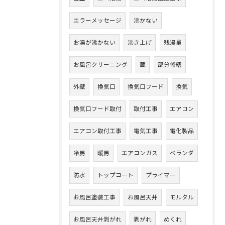
エラーメッセージ
沸かない
お湯が沸かない
沸き上げ
残湯量
お風呂クリーニング
蔵
部分修繕
外壁
換気口
換気口フード
換気
換気口フード取付
取付工事
エアコン
エアコン取付工事
電気工事
電化製品
冷房
暖房
エアコンガス
ベランダ
防水
トップコート
プライマー
お風呂塗装工事
お風呂天井
モルタル
お風呂天井剥がれ
剥がれ
めくれ