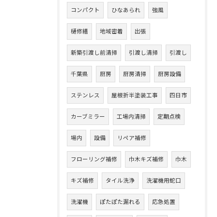
コンパクト
ひなあられ
強風
樋修繕
地域密着
出張
新築引渡し前清掃
引渡し清掃
引渡し
千葉県
厨房
厨房清掃
厨房設備
ステンレス
屋根折半塗装工事
四日市
カーブミラー
工場内清掃
定期点検
場内
設備
リペア補修
フローリング補修
巾木キズ補修
巾木
キズ補修
タイル洗浄
洗濯機用蛇口
洗濯機
ぽたぽた漏れる
応急処置