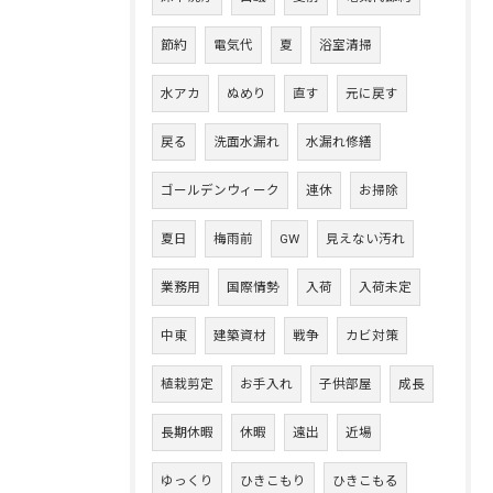
節約
電気代
夏
浴室清掃
水アカ
ぬめり
直す
元に戻す
戻る
洗面水漏れ
水漏れ修繕
ゴールデンウィーク
連休
お掃除
夏日
梅雨前
GW
見えない汚れ
業務用
国際情勢
入荷
入荷未定
中東
建築資材
戦争
カビ対策
植栽剪定
お手入れ
子供部屋
成長
長期休暇
休暇
遠出
近場
ゆっくり
ひきこもり
ひきこもる