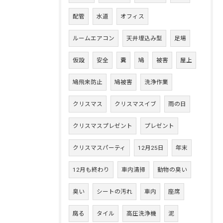
配管
水道
オフィス
ルームエアコン
天井埋込み型
足場
仮設
安全
糞
鳩
被害
屋上
鳩飛来防止
鳩被害
洗浄作業
クリスマス
クリスマスイブ
雨の日
クリスマスプレゼント
プレゼント
クリスマスパーティ
12月25日
年末
12月も終わり
車内清掃
動物の臭い
臭い
シートの汚れ
車内
座席
腐る
タイル
高圧洗浄機
泥