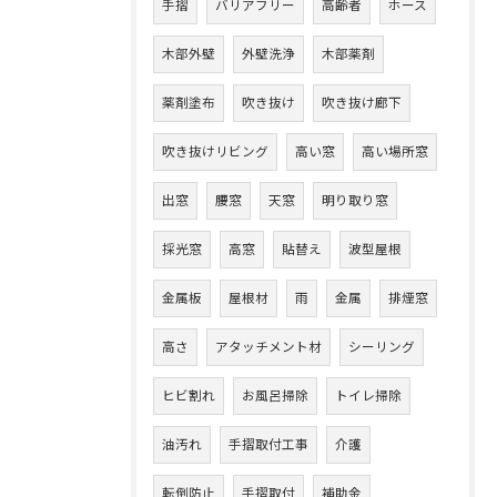
手摺
バリアフリー
高齢者
ホース
木部外壁
外壁洗浄
木部薬剤
薬剤塗布
吹き抜け
吹き抜け廊下
吹き抜けリビング
高い窓
高い場所窓
出窓
腰窓
天窓
明り取り窓
採光窓
高窓
貼替え
波型屋根
金属板
屋根材
雨
金属
排煙窓
高さ
アタッチメント材
シーリング
ヒビ割れ
お風呂掃除
トイレ掃除
油汚れ
手摺取付工事
介護
転倒防止
手摺取付
補助金