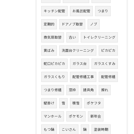
キッチン配管
お風呂配管
つまり
定期的
ドアノブ取替
ノブ
換気扇取替
古い
トイレクリーニング
黄ばみ
洗面台クリーニング
ピカピカ
蛇口ピカピカ
ガラス台
ガラスくすみ
ガラスくもり
配管修繕工事
配管修繕
つまり修繕
窓枠
建具角
擦れ
壁掛け
雪
積雪
ポケフタ
マンホール
ポケモン
新年会
もつ鍋
こいさん
鍋
塗装時期