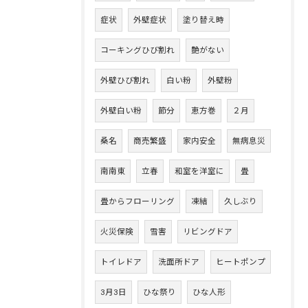
症状
外壁症状
塗り替え時
コーキングひび割れ
艶がない
外壁ひび割れ
白い粉
外壁粉
外壁白い粉
節分
恵方巻
２月
桑名
商売繁盛
家内安全
無病息災
南南東
立春
和室を洋室に
畳
畳からフローリング
凍結
久しぶり
火災保険
雪害
リビングドア
トイレドア
洗面所ドア
ヒートポンプ
3月3日
ひな祭り
ひな人形