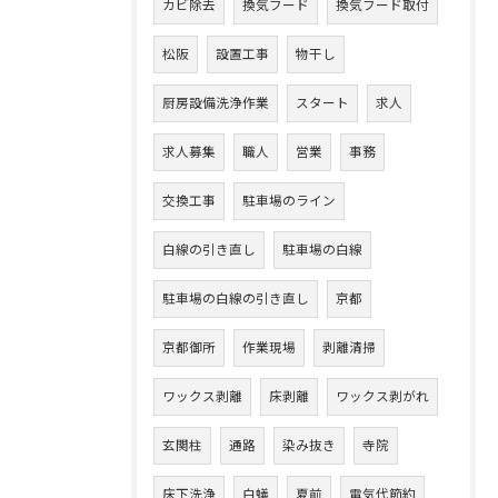
カビ除去
換気フード
換気フード取付
松阪
設置工事
物干し
厨房設備洗浄作業
スタート
求人
求人募集
職人
営業
事務
交換工事
駐車場のライン
白線の引き直し
駐車場の白線
駐車場の白線の引き直し
京都
京都御所
作業現場
剥離清掃
ワックス剥離
床剥離
ワックス剥がれ
玄関柱
通路
染み抜き
寺院
床下洗浄
白蟻
夏前
電気代節約