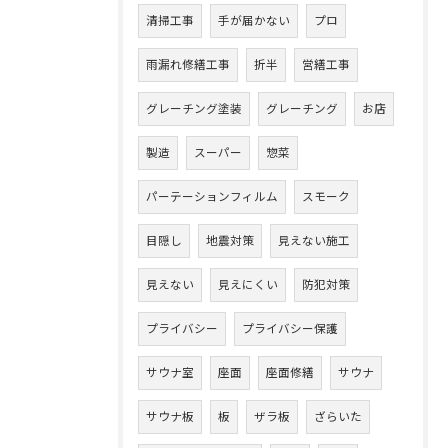
清掃工事
手が届かない
プロ
雨漏れ修繕工事
折半
営繕工事
グレーチング塗装
グレーチング
お店
製造
スーパー
惣菜
パーテーションフィルム
スモーク
目隠し
地震対策
見えない施工
見えない
見えにくい
防犯対策
プライバシー
プライバシー保護
サウナ室
座面
座面修繕
サウナ
サウナ板
板
ザラ板
ざらいた