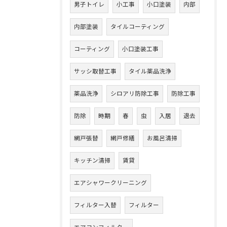
男子トイレ
小工事
小口塗装
内部
内部塗装
タイルコーティング
コーティング
小口塗装工事
サッシ取替工事
タイル薬品洗浄
薬品洗浄
シロアリ防除工事
防除工事
防除
時期
春
虫
入居
退去
網戸張替
網戸修繕
お風呂清掃
キッチン清掃
賃貸
エアシャワークリーニング
フィルター入替
フィルター