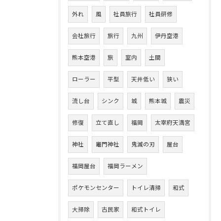
外れ
風
社員旅行
社員研修
会社旅行
旅行
九州
伊丹空港
熊本空港
旅
室内
土間
ローラー
平型
天井低い
狭い
流し台
シンク
城
熊本城
震災
修復
立て直し
福岡
太宰府天満宮
神社
竈門神社
鬼滅の刃
屋台
福岡屋台
福岡ラーメン
ポケモンセンター
トイレ清掃
和式
大掃除
古民家
和式トイレ