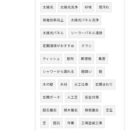
太陽光
太陽光洗浄
砂埃
雨汚れ
発電効率向上
太陽光パネル洗浄
太陽光パネル
ソーラーパネル清掃
定期清掃がおすすめ
チラシ
ティッシュ
配布
郵便局
集客
シャワーから漏れる
鎧囲い
鎧
木の壁
木材
大工仕事
玄関まわり
玄関ポーチ
人工芝
安全対策
庭石撤去
植木撤去
植栽撤去
芝生
芝
庭石
作業
工場塗装工事