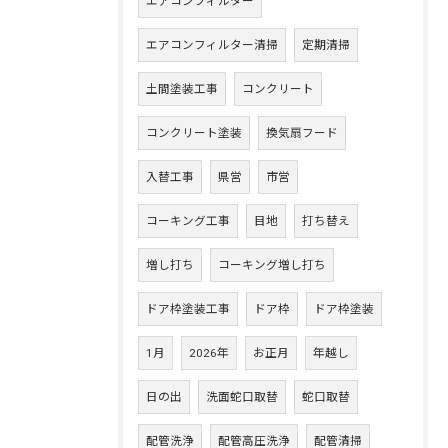
エアコンフィルター
エアコンフィルター清掃
定期清掃
土間塗装工事
コンクリート
コンクリート塗装
換気扇フード
入替工事
県営
市営
コーキング工事
目地
打ち替え
増し打ち
コーキング増し打ち
ドア枠塗装工事
ドア枠
ドア枠塗装
1月
2026年
お正月
年越し
日の出
洗面蛇口取替
蛇口取替
配管洗浄
配管高圧洗浄
配管清掃