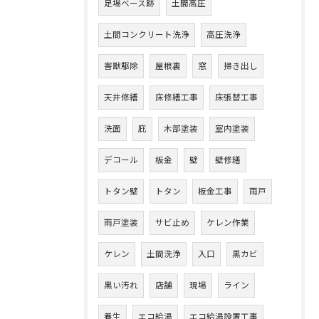
足場ベース跡
土間高圧
土間コンクリート洗浄
高圧洗浄
害獣駆除
屋根裏
窓
掃き出し
天井修繕
床修繕工事
床張替工事
洗面
庇
木部塗装
室内塗装
デコール
板金
壁
壁修繕
トタン壁
トタン
板金工事
雨戸
雨戸塗装
サビ止め
ケレン作業
ケレン
土間洗浄
入口
黒カビ
黒い汚れ
店舗
現場
ライン
養生
エコ給湯
エコ給湯設置工事