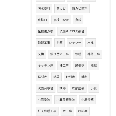
防水塗料
防カビ
防カビ塗料
点検口
点検口設置
点検
屋根裏点検
洗面所クロス張替
取替工事
浴室
シャワー
水栓
交換
張り替え工事
修繕
補修工事
キッチン床
棟工事
屋根棟
植栽
草引き
除草
砂利敷
砂利
洗面台取替
鉄部
鉄部塗装
小庇
小庇塗装
小庇屋根塗装
小庇修繕
軒天修繕工事
木工事
収納棚