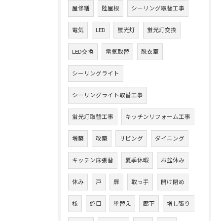
屋修繕
陸屋根
シーリング取替工事
電気
LED
蛍光灯
蛍光灯交換
LED交換
電気取替
脱衣室
シーリングライト
シーリングライト取替工事
蛍光灯取替工事
キッチンリフォーム工事
増築
改築
リビング
ダイニング
キッチン床張替
夏季休暇
お盆休み
休み
戸
扉
取っ手
開け閉め
桟
蛇口
塗替え
廊下
増し張り