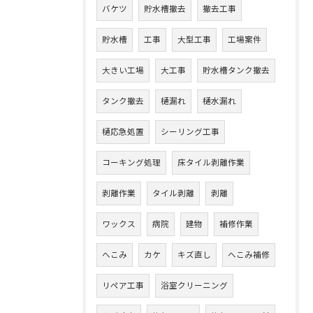
バケツ
貯水槽撤去
撤去工事
貯水槽
工事
大型工事
工場案件
大きい工場
大工事
貯水槽タンク撤去
タンク撤去
樋漏れ
樋水漏れ
樋応急処置
シーリング工事
コーキング処理
床タイル剥離作業
剥離作業
タイル剥離
剥離
ワックス
病院
建物
補修作業
へこみ
カケ
キズ直し
へこみ補修
リペア工事
浴室クリーニング