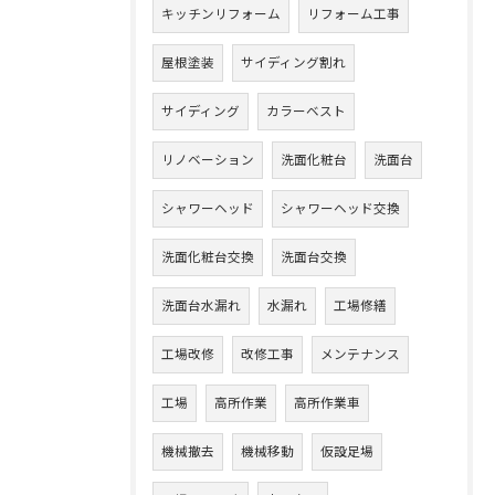
キッチンリフォーム
リフォーム工事
屋根塗装
サイディング割れ
サイディング
カラーベスト
リノベーション
洗面化粧台
洗面台
シャワーヘッド
シャワーヘッド交換
洗面化粧台交換
洗面台交換
洗面台水漏れ
水漏れ
工場修繕
工場改修
改修工事
メンテナンス
工場
高所作業
高所作業車
機械撤去
機械移動
仮設足場