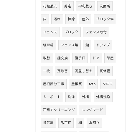
花壇撤去
剪定
砂利敷き
洗面所
床
汚れ
掃除
屋外
ブロック塀
フェンス
ブロック
フェンス取付
駐車場
フェンス塀
鍵
ドアノブ
取替
鍵交換
勝手口
ドア
部屋
一枚
瓦取替
瓦差し替え
瓦修繕
屋根部分工事
屋根瓦
toto
クロス
カーポート
洗浄
外構
外構洗浄
戸建てクリーニング
レンジフード
換気扇
吊戸棚
棚
水回り