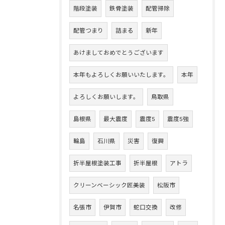
階段塗装
鉄骨塗装
配管掃除
配管つまり
詰まる
新年
あけましておめでとうございます
本年もよろしくお願いいたします。
本年
よろしくお願いします。
鳥取県
島根県
最大震度
震度5
震度5強
輪島
石川県
災害
復興
折半屋根塗装工事
折半屋根
アトラ
クリーンベーシック匠美装
松阪市
名張市
伊賀市
蛇口交換
改修