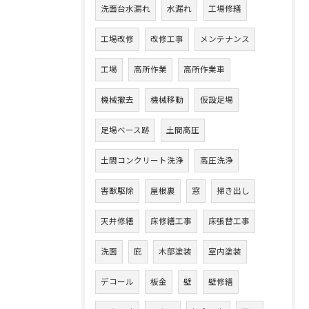
洗面台水漏れ
水漏れ
工場修繕
工場改修
改修工事
メンテナンス
工場
高所作業
高所作業車
機械撤去
機械移動
仮設足場
足場ベース跡
土間高圧
土間コンクリート洗浄
高圧洗浄
害獣駆除
屋根裏
窓
掃き出し
天井修繕
床修繕工事
床張替工事
洗面
庇
木部塗装
室内塗装
デコール
板金
壁
壁修繕