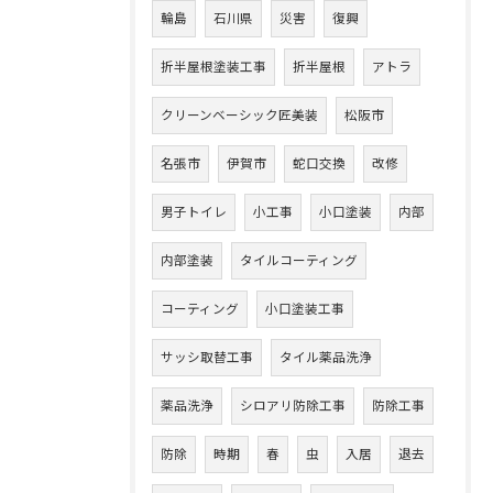
輪島
石川県
災害
復興
折半屋根塗装工事
折半屋根
アトラ
クリーンベーシック匠美装
松阪市
名張市
伊賀市
蛇口交換
改修
男子トイレ
小工事
小口塗装
内部
内部塗装
タイルコーティング
コーティング
小口塗装工事
サッシ取替工事
タイル薬品洗浄
薬品洗浄
シロアリ防除工事
防除工事
防除
時期
春
虫
入居
退去