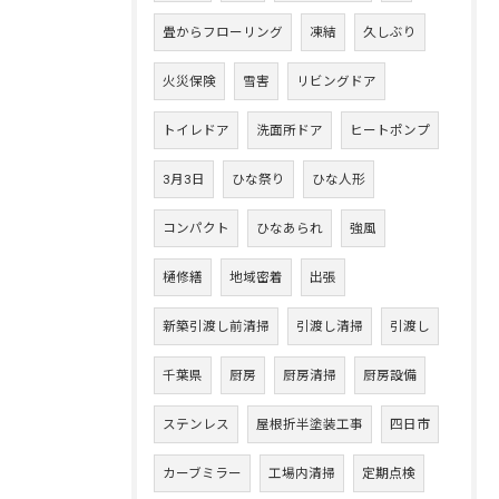
畳からフローリング
凍結
久しぶり
火災保険
雪害
リビングドア
トイレドア
洗面所ドア
ヒートポンプ
3月3日
ひな祭り
ひな人形
コンパクト
ひなあられ
強風
樋修繕
地域密着
出張
新築引渡し前清掃
引渡し清掃
引渡し
千葉県
厨房
厨房清掃
厨房設備
ステンレス
屋根折半塗装工事
四日市
カーブミラー
工場内清掃
定期点検