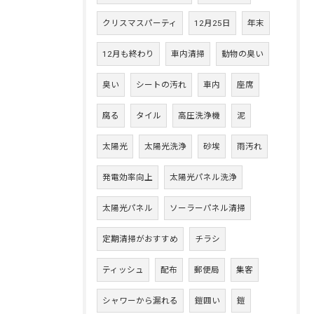
クリスマスパーティ
12月25日
年末
12月も終わり
車内清掃
動物の臭い
臭い
シートの汚れ
車内
座席
腐る
タイル
高圧洗浄機
泥
太陽光
太陽光洗浄
砂埃
雨汚れ
発電効率向上
太陽光パネル洗浄
太陽光パネル
ソーラーパネル清掃
定期清掃がおすすめ
チラシ
ティッシュ
配布
郵便局
集客
シャワーから漏れる
鎧囲い
鎧