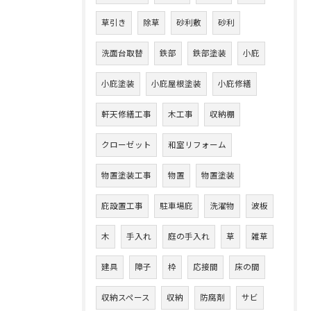
草引き
除草
砂利敷
砂利
洗面台取替
鉄部
鉄部塗装
小庇
小庇塗装
小庇屋根塗装
小庇修繕
軒天修繕工事
木工事
収納棚
クローゼット
和室リフォーム
物置塗装工事
物置
物置塗装
庇設置工事
駐車場庇
洗濯物
波板
木
手入れ
庭の手入れ
草
雑草
建具
障子
枠
応接間
床の間
収納スペース
収納
防腐剤
サビ