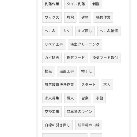
剥離作業
タイル剥離
剥離
ワックス
病院
建物
補修作業
へこみ
カケ
キズ直し
へこみ補修
リペア工事
浴室クリーニング
カビ除去
換気フード
換気フード取付
松阪
設置工事
物干し
厨房設備洗浄作業
スタート
求人
求人募集
職人
営業
事務
交換工事
駐車場のライン
白線の引き直し
駐車場の白線