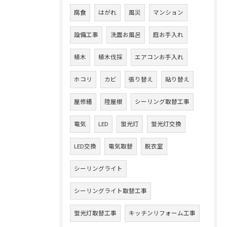
腐食
はがれ
風災
マンション
設備工事
洗面お風呂
庭お手入れ
植木
植木伐採
エアコンお手入れ
ホコリ
カビ
張り替え
貼り替え
屋修繕
陸屋根
シーリング取替工事
電気
LED
蛍光灯
蛍光灯交換
LED交換
電気取替
脱衣室
シーリングライト
シーリングライト取替工事
蛍光灯取替工事
キッチンリフォーム工事