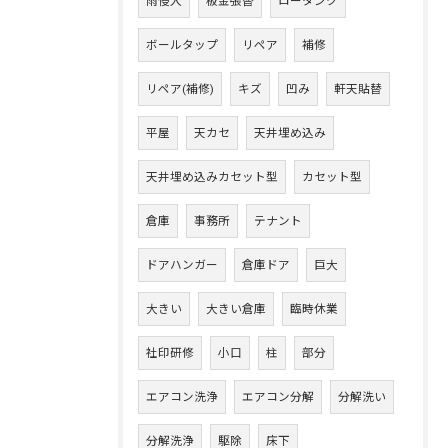
雨侵入
板金張替
ロータンク
ボールタップ
リペア
補修
リペア(補修)
キズ
凹み
軒天貼替
平屋
天カセ
天井埋め込み
天井埋め込みカセット型
カセット型
倉庫
事務所
テナント
ドアハンガー
倉庫ドア
巨大
大きい
大きい倉庫
臨時休業
社印研修
小口
柱
部分
エアコン洗浄
エアコン分解
分解洗い
分解洗浄
駆除
床下