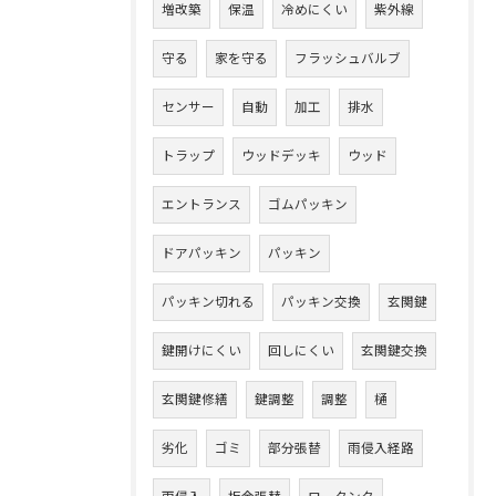
増改築
保温
冷めにくい
紫外線
守る
家を守る
フラッシュバルブ
センサー
自動
加工
排水
トラップ
ウッドデッキ
ウッド
エントランス
ゴムパッキン
ドアパッキン
パッキン
パッキン切れる
パッキン交換
玄関鍵
鍵開けにくい
回しにくい
玄関鍵交換
玄関鍵修繕
鍵調整
調整
樋
劣化
ゴミ
部分張替
雨侵入経路