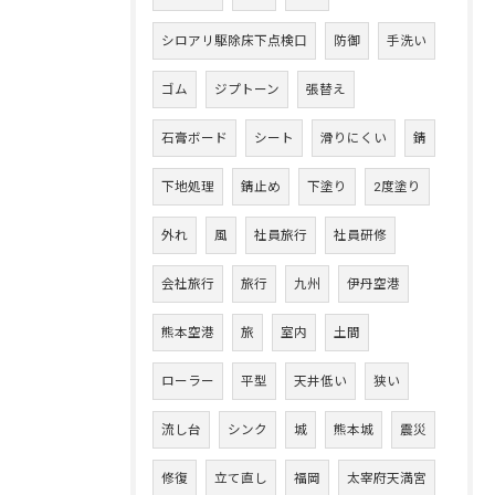
シロアリ駆除床下点検口
防御
手洗い
ゴム
ジプトーン
張替え
石膏ボード
シート
滑りにくい
錆
下地処理
錆止め
下塗り
2度塗り
外れ
風
社員旅行
社員研修
会社旅行
旅行
九州
伊丹空港
熊本空港
旅
室内
土間
ローラー
平型
天井低い
狭い
流し台
シンク
城
熊本城
震災
修復
立て直し
福岡
太宰府天満宮