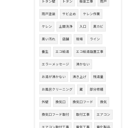
トタン壁
トタン
板金工事
雨戸
雨戸塗装
サビ止め
ケレン作業
ケレン
土間洗浄
入口
黒カビ
黒い汚れ
店舗
現場
ライン
養生
エコ給湯
エコ給湯設置工事
エラーメッセージ
沸かない
お湯が沸かない
沸き上げ
残湯量
お風呂クリーニング
蔵
部分修繕
外壁
換気口
換気口フード
換気
換気口フード取付
取付工事
エアコン
エアコン取付工事
電気工事
電化製品