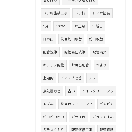
増し打ち
コーキング増し打ち
ドア枠塗装工事
ドア枠
ドア枠塗装
1月
2026年
お正月
年越し
日の出
洗面蛇口取替
蛇口取替
配管洗浄
配管高圧洗浄
配管清掃
キッチン配管
お風呂配管
つまり
定期的
ドアノブ取替
ノブ
換気扇取替
古い
トイレクリーニング
黄ばみ
洗面台クリーニング
ピカピカ
蛇口ピカピカ
ガラス台
ガラスくすみ
ガラスくもり
配管修繕工事
配管修繕