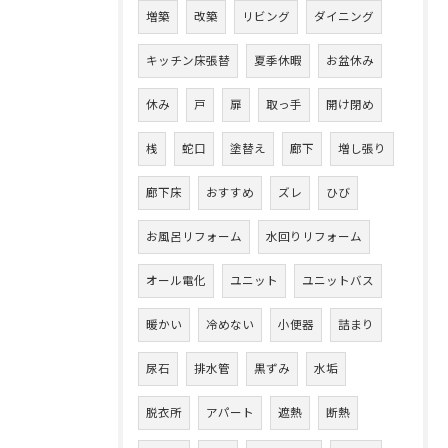
増築
改築
リビング
ダイニング
キッチン床張替
夏季休暇
お盆休み
休み
戸
扉
取っ手
開け閉め
桟
蛇口
塗替え
廊下
増し張り
廊下床
おすすめ
ズレ
ひび
お風呂リフォーム
水回りリフォーム
オール電化
ユニット
ユニットバス
暖かい
冷めない
小便器
詰まり
尿石
排水管
黒ずみ
水垢
脱衣所
アパート
遮熱
断熱