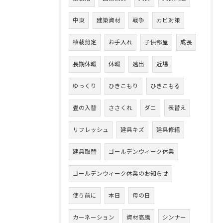
中東
建築資材
戦争
カビ対策
植栽剪定
お手入れ
子供部屋
成長
長期休暇
休暇
遠出
近場
ゆっくり
ひきこもり
ひきこもる
畳の入替
ささくれ
ダニ
表替え
リフレッシュ
建具キズ
建具修繕
建具取替
ゴールデンウィーク休業
ゴールデンウィーク休業のお知らせ
使う前に
本日
母の日
カーネーション
資材高騰
シンナー