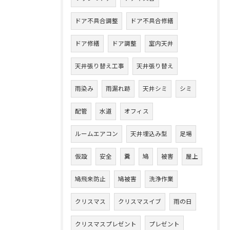
ドア不具合調整
ドア不具合修繕
ドア修繕
ドア調整
室内天井
天井張り替え工事
天井張り替え
雨染み
雨漏れ跡
天井シミ
シミ
配管
水道
オフィス
ルームエアコン
天井埋込み型
足場
仮設
安全
糞
鳩
被害
屋上
鳩飛来防止
鳩被害
洗浄作業
クリスマス
クリスマスイブ
雨の日
クリスマスプレゼント
プレゼント