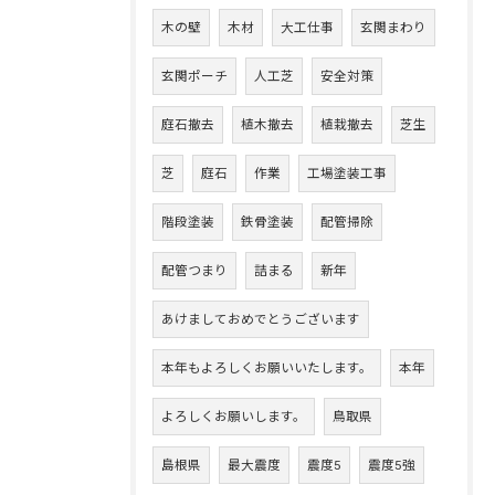
木の壁
木材
大工仕事
玄関まわり
玄関ポーチ
人工芝
安全対策
庭石撤去
植木撤去
植栽撤去
芝生
芝
庭石
作業
工場塗装工事
階段塗装
鉄骨塗装
配管掃除
配管つまり
詰まる
新年
あけましておめでとうございます
本年もよろしくお願いいたします。
本年
よろしくお願いします。
鳥取県
島根県
最大震度
震度5
震度5強