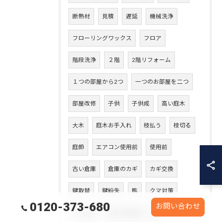
断熱材
見積
遅延
機械洗浄
フローリングワックス
フロア
階段洗浄
２階
2階リフォーム
１つの部屋から2つ
一つのお部屋を二つ
部屋改修
子供
子供成
高い庭木
大木
庭木お手入れ
枝払う
枝切る
庭師
エアコン使用前
使用前
古い倉庫
倉庫のカギ
カギ交換
鍵取替
鍵紛失
熊
クマ対策
0120-373-680
お問い合わせ
クマ出没
安全な環境づくり