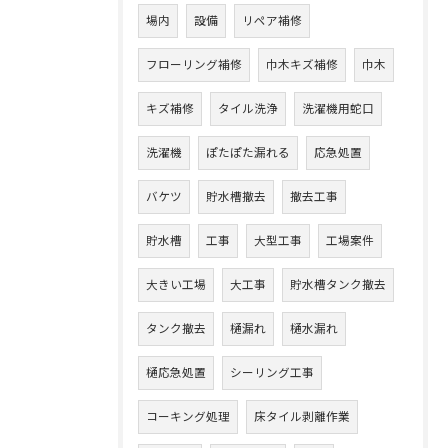
場内
設備
リペア補修
フローリング補修
巾木キズ補修
巾木
キズ補修
タイル洗浄
洗濯機用蛇口
洗濯機
ぽたぽた漏れる
応急処置
バケツ
貯水槽撤去
撤去工事
貯水槽
工事
大型工事
工場案件
大きい工場
大工事
貯水槽タンク撤去
タンク撤去
樋漏れ
樋水漏れ
樋応急処置
シーリング工事
コーキング処理
床タイル剥離作業