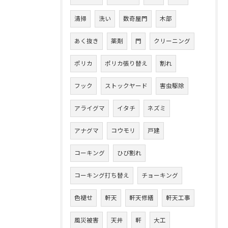
清掃
洗い
数奇屋門
木部
あく抜き
薬剤
門
クリーニング
ポリカ
ポリカ張り替え
割れ
フック
ストックヤード
害虫駆除
アライグマ
イタチ
ネズミ
アナグマ
コウモリ
戸建
コーキング
ひび割れ
コーキング打ち替え
チョーキング
色褪せ
軒天
軒天修繕
軒天工事
風災被害
天井
軒
大工