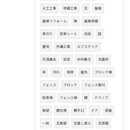
大工工事
修繕工事
瓦
屋根
屋根リフォーム
棟
屋根修繕
草刈り
防草シート
伐採
庭
整地
外構工事
エクステリア
花壇撤去
剪定
砂利敷き
洗面所
床
汚れ
掃除
屋外
ブロック塀
フェンス
ブロック
フェンス取付
駐車場
フェンス塀
鍵
ドアノブ
取替
鍵交換
勝手口
ドア
部屋
一枚
瓦取替
瓦差し替え
瓦修繕