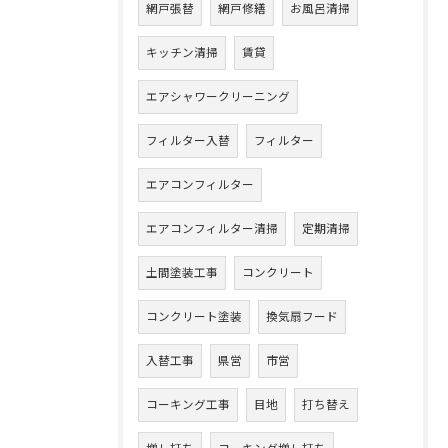
網戸張替
網戸修繕
お風呂清掃
キッチン清掃
賃貸
エアシャワークリーニング
フィルター入替
フィルター
エアコンフィルター
エアコンフィルター清掃
定期清掃
土間塗装工事
コンクリート
コンクリート塗装
換気扇フード
入替工事
県営
市営
コーキング工事
目地
打ち替え