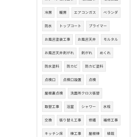
冷房
暖房
エアコンガス
ベランダ
防水
トップコート
プライマー
お風呂塗装工事
お風呂天井
モルタル
お風呂天井剥がれ
剥がれ
めくれ
防水塗料
防カビ
防カビ塗料
点検口
点検口設置
点検
屋根裏点検
洗面所クロス張替
取替工事
浴室
シャワー
水栓
交換
張り替え工事
修繕
補修工事
キッチン床
棟工事
屋根棟
植栽