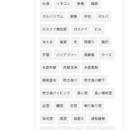
お湯
リモコン
鉄骨
階段
ガルバリウム
新築
中古
ガルバ
ロスナイ換気扇
ロスナイ
ビル
冷える
電源
冬
雨漏り
腐朽
手摺
バリアフリー
高齢者
ホース
木部外壁
外壁洗浄
木部薬剤
薬剤塗布
吹き抜け
吹き抜け廊下
吹き抜けリビング
高い窓
高い場所窓
出窓
腰窓
天窓
明り取り窓
採光窓
高窓
貼替え
波型屋根