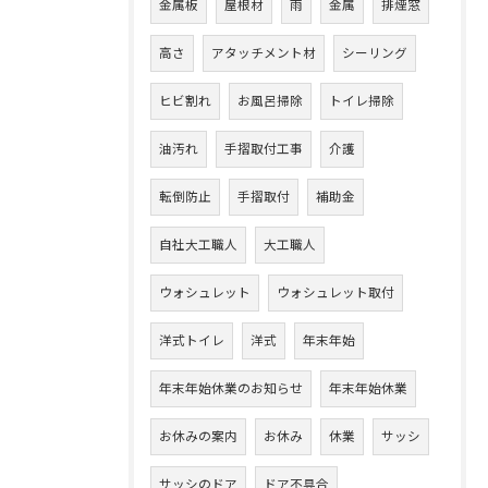
金属板
屋根材
雨
金属
排煙窓
高さ
アタッチメント材
シーリング
ヒビ割れ
お風呂掃除
トイレ掃除
油汚れ
手摺取付工事
介護
転倒防止
手摺取付
補助金
自社大工職人
大工職人
ウォシュレット
ウォシュレット取付
洋式トイレ
洋式
年末年始
年末年始休業のお知らせ
年末年始休業
お休みの案内
お休み
休業
サッシ
サッシのドア
ドア不具合