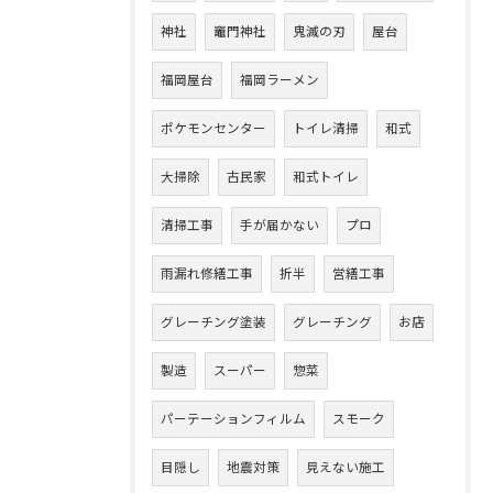
神社
竈門神社
鬼滅の刃
屋台
福岡屋台
福岡ラーメン
ポケモンセンター
トイレ清掃
和式
大掃除
古民家
和式トイレ
清掃工事
手が届かない
プロ
雨漏れ修繕工事
折半
営繕工事
グレーチング塗装
グレーチング
お店
製造
スーパー
惣菜
パーテーションフィルム
スモーク
目隠し
地震対策
見えない施工