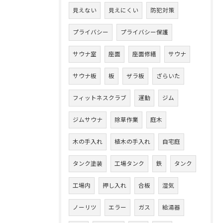
見えない
見えにくい
防犯対策
プライバシー
プライバシー保護
サウナ室
座面
座面修繕
サウナ
サウナ板
板
ザラ板
ざらいた
フィットネスクラブ
運動
ジム
ジムサウナ
除草作業
庭木
木の手入れ
植木の手入れ
自宅庭
タンク塗装
工場タンク
鉄
タンク
工場内
押し入れ
合板
湿気
ノーリツ
エラー
ガス
給湯器