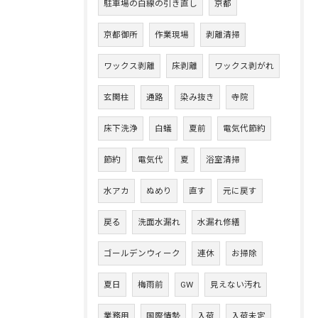
駐車場の白線の引き直し
京都
京都御所
作業現場
剥離清掃
ワックス剥離
床剥離
ワックス剥がれ
玄関柱
通路
染み抜き
寺院
床下洗浄
白蟻
夏前
電気代節約
節約
電気代
夏
浴室清掃
水アカ
ぬめり
直す
元に戻す
戻る
洗面水漏れ
水漏れ修繕
ゴールデンウィーク
連休
お掃除
夏日
梅雨前
GW
見えない汚れ
業務用
国際情勢
入荷
入荷未定