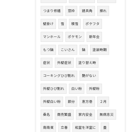
つまり修繕
窓枠
建具角
擦れ
壁掛け
雪
積雪
ポケフタ
マンホール
ポケモン
新年会
もつ鍋
こいさん
鍋
塗装時期
症状
外壁症状
塗り替え時
コーキングひび割れ
艶がない
外壁ひび割れ
白い粉
外壁粉
外壁白い粉
節分
恵方巻
２月
桑名
商売繁盛
家内安全
無病息災
南南東
立春
和室を洋室に
畳