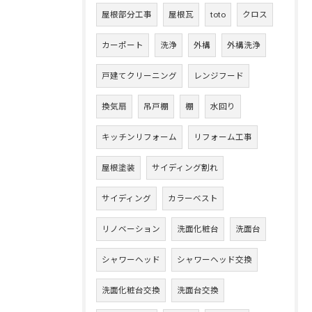
屋根部分工事
屋根瓦
toto
クロス
カーポート
洗浄
外構
外構洗浄
戸建てクリーニング
レンジフード
換気扇
吊戸棚
棚
水回り
キッチンリフォーム
リフォーム工事
屋根塗装
サイディング割れ
サイディング
カラーベスト
リノベーション
洗面化粧台
洗面台
シャワーヘッド
シャワーヘッド交換
洗面化粧台交換
洗面台交換