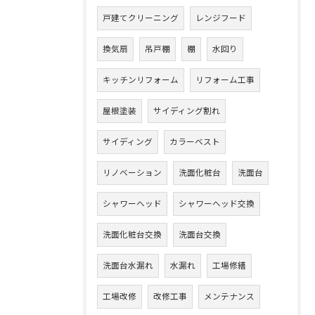
戸建てクリーニング
レンジフード
換気扇
吊戸棚
棚
水回り
キッチンリフォーム
リフォーム工事
屋根塗装
サイディング割れ
サイディング
カラーベスト
リノベーション
洗面化粧台
洗面台
シャワーヘッド
シャワーヘッド交換
洗面化粧台交換
洗面台交換
洗面台水漏れ
水漏れ
工場修繕
工場改修
改修工事
メンテナンス