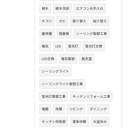
植木
植木伐採
エアコンお手入れ
ホコリ
カビ
張り替え
貼り替え
屋修繕
陸屋根
シーリング取替工事
電気
LED
蛍光灯
蛍光灯交換
LED交換
電気取替
脱衣室
シーリングライト
シーリングライト取替工事
蛍光灯取替工事
キッチンリフォーム工事
増築
改築
リビング
ダイニング
キッチン床張替
夏季休暇
お盆休み