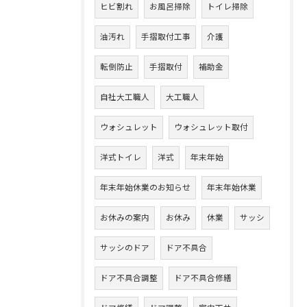
ヒビ割れ
お風呂掃除
トイレ掃除
油汚れ
手摺取付工事
介護
転倒防止
手摺取付
補助金
自社大工職人
大工職人
ウォシュレット
ウォシュレット取付
洋式トイレ
洋式
年末年始
年末年始休業のお知らせ
年末年始休業
お休みの案内
お休み
休業
サッシ
サッシのドア
ドア不具合
ドア不具合調整
ドア不具合修繕