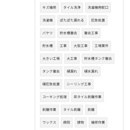
キズ補修
タイル洗浄
洗濯機用蛇口
洗濯機
ぽたぽた漏れる
応急処置
バケツ
貯水槽撤去
撤去工事
貯水槽
工事
大型工事
工場案件
大きい工場
大工事
貯水槽タンク撤去
タンク撤去
樋漏れ
樋水漏れ
樋応急処置
シーリング工事
コーキング処理
床タイル剥離作業
剥離作業
タイル剥離
剥離
ワックス
病院
建物
補修作業