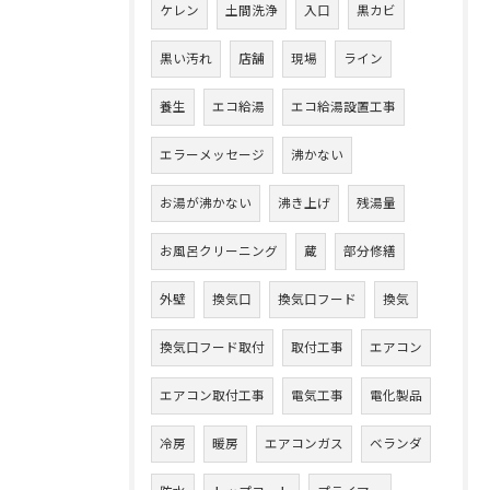
ケレン
土間洗浄
入口
黒カビ
黒い汚れ
店舗
現場
ライン
養生
エコ給湯
エコ給湯設置工事
エラーメッセージ
沸かない
お湯が沸かない
沸き上げ
残湯量
お風呂クリーニング
蔵
部分修繕
外壁
換気口
換気口フード
換気
換気口フード取付
取付工事
エアコン
エアコン取付工事
電気工事
電化製品
冷房
暖房
エアコンガス
ベランダ