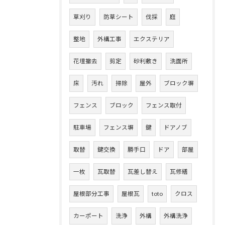
草刈り
防草シート
伐採
庭
整地
外構工事
エクステリア
花壇撤去
剪定
砂利敷き
洗面所
床
汚れ
掃除
屋外
ブロック塀
フェンス
ブロック
フェンス取付
駐車場
フェンス塀
鍵
ドアノブ
取替
鍵交換
勝手口
ドア
部屋
一枚
瓦取替
瓦差し替え
瓦修繕
屋根部分工事
屋根瓦
toto
クロス
カーポート
洗浄
外構
外構洗浄