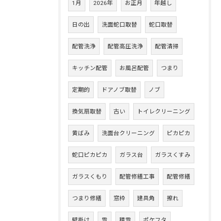
1月
2026年
お正月
年越し
日の出
洗面蛇口取替
蛇口取替
配管洗浄
配管高圧洗浄
配管清掃
キッチン配管
お風呂配管
つまり
定期的
ドアノブ取替
ノブ
換気扇取替
古い
トイレクリーニング
黄ばみ
洗面台クリーニング
ピカピカ
蛇口ピカピカ
ガラス台
ガラスくすみ
ガラスくもり
配管修繕工事
配管修繕
つまり修繕
窓枠
建具角
擦れ
壁掛け
雪
積雪
ポケフタ