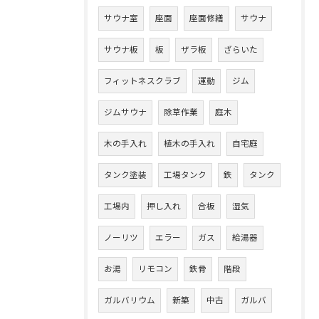
サウナ室
座面
座面修繕
サウナ
サウナ板
板
ザラ板
ざらいた
フィットネスクラブ
運動
ジム
ジムサウナ
除草作業
庭木
木の手入れ
植木の手入れ
自宅庭
タンク塗装
工場タンク
鉄
タンク
工場内
押し入れ
合板
湿気
ノーリツ
エラー
ガス
給湯器
お湯
リモコン
鉄骨
階段
ガルバリウム
新築
中古
ガルバ