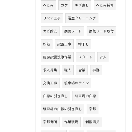
へこみ
カケ
キズ直し
へこみ補修
リペア工事
浴室クリーニング
カビ除去
換気フード
換気フード取付
松阪
設置工事
物干し
厨房設備洗浄作業
スタート
求人
求人募集
職人
営業
事務
交換工事
駐車場のライン
白線の引き直し
駐車場の白線
駐車場の白線の引き直し
京都
京都御所
作業現場
剥離清掃