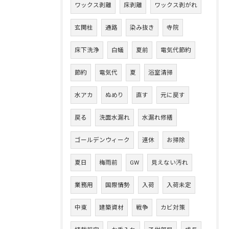
ワックス剥離
床剥離
ワックス剥がれ
玄関柱
通路
染み抜き
寺院
床下洗浄
白蟻
夏前
電気代節約
節約
電気代
夏
浴室清掃
水アカ
ぬめり
直す
元に戻す
戻る
洗面水漏れ
水漏れ修繕
ゴールデンウィーク
連休
お掃除
夏日
梅雨前
GW
見えない汚れ
業務用
国際情勢
入荷
入荷未定
中東
建築資材
戦争
カビ対策