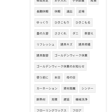
植栽剪定
お手入れ
子供部屋
成長
長期休暇
休暇
遠出
近場
ゆっくり
ひきこもり
ひきこもる
畳の入替
ささくれ
ダニ
表替え
リフレッシュ
建具キズ
建具修繕
建具取替
ゴールデンウィーク休業
ゴールデンウィーク休業のお知らせ
使う前に
本日
母の日
カーネーション
資材高騰
シンナー
断熱材
見積
遅延
機械洗浄
フローリングワックス
フロア