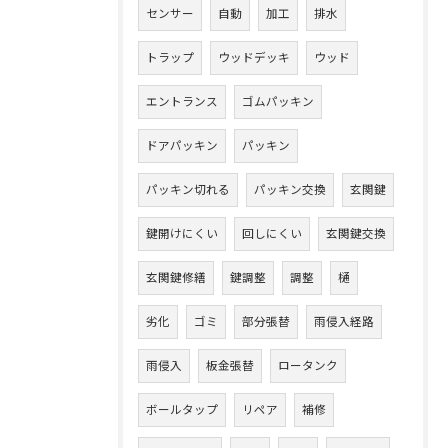
センサー
自動
加工
排水
トラップ
ウッドデッキ
ウッド
エントランス
ゴムパッキン
ドアパッキン
パッキン
パッキン切れる
パッキン交換
玄関鍵
鍵開けにくい
回しにくい
玄関鍵交換
玄関鍵修繕
鍵調整
調整
樋
劣化
ゴミ
部分張替
雨侵入経路
雨侵入
板金張替
ロータンク
ボールタップ
リペア
補修