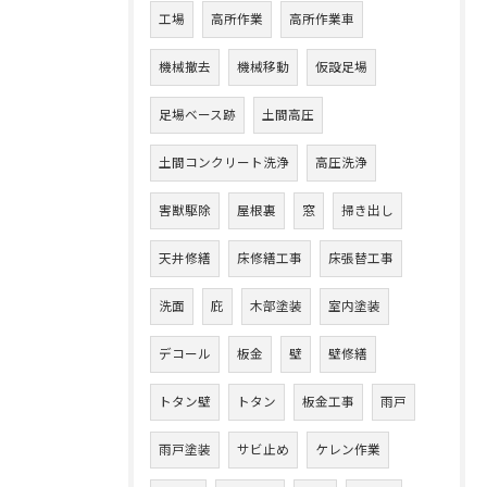
工場
高所作業
高所作業車
機械撤去
機械移動
仮設足場
足場ベース跡
土間高圧
土間コンクリート洗浄
高圧洗浄
害獣駆除
屋根裏
窓
掃き出し
天井修繕
床修繕工事
床張替工事
洗面
庇
木部塗装
室内塗装
デコール
板金
壁
壁修繕
トタン壁
トタン
板金工事
雨戸
雨戸塗装
サビ止め
ケレン作業