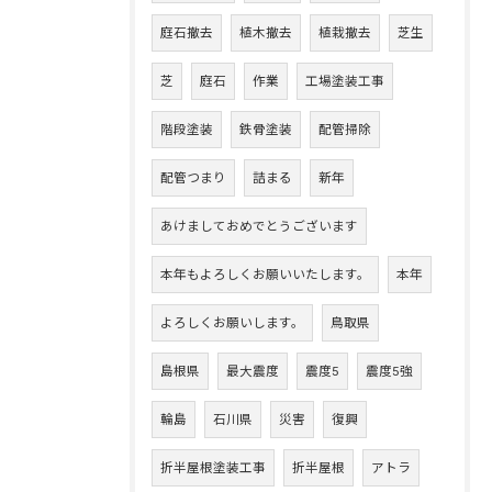
庭石撤去
植木撤去
植栽撤去
芝生
芝
庭石
作業
工場塗装工事
階段塗装
鉄骨塗装
配管掃除
配管つまり
詰まる
新年
あけましておめでとうございます
本年もよろしくお願いいたします。
本年
よろしくお願いします。
鳥取県
島根県
最大震度
震度5
震度5強
輪島
石川県
災害
復興
折半屋根塗装工事
折半屋根
アトラ