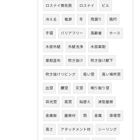
ロスナイ換気扇
ロスナイ
ビル
冷える
電源
冬
雨漏り
腐朽
手摺
バリアフリー
高齢者
ホース
木部外壁
外壁洗浄
木部薬剤
薬剤塗布
吹き抜け
吹き抜け廊下
吹き抜けリビング
高い窓
高い場所窓
出窓
腰窓
天窓
明り取り窓
採光窓
高窓
貼替え
波型屋根
金属板
屋根材
雨
金属
排煙窓
高さ
アタッチメント材
シーリング