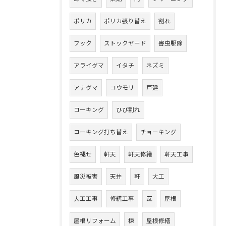
ポリカ
ポリカ張り替え
割れ
フック
ストックヤード
害虫駆除
アライグマ
イタチ
ネズミ
アナグマ
コウモリ
戸建
コーキング
ひび割れ
コーキング打ち替え
チョーキング
色褪せ
軒天
軒天修繕
軒天工事
風災被害
天井
軒
大工
大工工事
修繕工事
瓦
屋根
屋根リフォーム
棟
屋根修繕