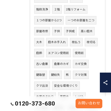
階段洗浄
２階
2階リフォーム
１つの部屋から2つ
一つのお部屋を二つ
部屋改修
子供
子供成
高い庭木
大木
庭木お手入れ
枝払う
枝切る
庭師
エアコン使用前
使用前
古い倉庫
倉庫のカギ
カギ交換
鍵取替
鍵紛失
熊
クマ対策
クマ出没
安全な環境づくり
お家のまわり
草庭木
しげみ
0120-373-680
お問い合わせ
クマ目撃
贈り物
木製ドア
入り口