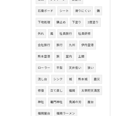
石膏ボード
シート
滑りにくい
錆
下地処理
錆止め
下塗り
2度塗り
外れ
風
社員旅行
社員研修
会社旅行
旅行
九州
伊丹空港
熊本空港
旅
室内
土間
ローラー
平型
天井低い
狭い
流し台
シンク
城
熊本城
震災
修復
立て直し
福岡
太宰府天満宮
神社
竈門神社
鬼滅の刃
屋台
福岡屋台
福岡ラーメン