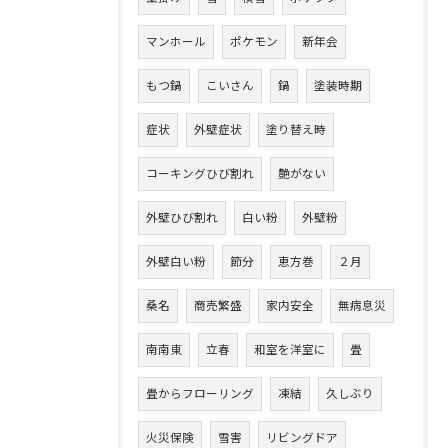
マンホール
ポケモン
新年会
もつ鍋
こいさん
鍋
塗装時期
症状
外壁症状
塗り替え時
コーキングひび割れ
艶がない
外壁ひび割れ
白い粉
外壁粉
外壁白い粉
節分
恵方巻
２月
桑名
商売繁盛
家内安全
無病息災
南南東
立春
和室を洋室に
畳
畳からフローリング
凍結
久しぶり
火災保険
雪害
リビングドア