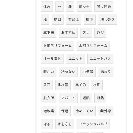
休み
戸
扉
取っ手
開け閉め
桟
蛇口
塗替え
廊下
増し張り
廊下床
おすすめ
ズレ
ひび
お風呂リフォーム
水回りリフォーム
オール電化
ユニット
ユニットバス
暖かい
冷めない
小便器
詰まり
尿石
排水管
黒ずみ
水垢
脱衣所
アパート
遮熱
断熱
増改築
保温
冷めにくい
紫外線
守る
家を守る
フラッシュバルブ