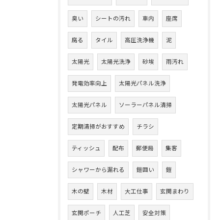
臭い
シートの汚れ
車内
座席
腐る
タイル
高圧洗浄機
泥
太陽光
太陽光洗浄
砂埃
雨汚れ
発電効率向上
太陽光パネル洗浄
太陽光パネル
ソーラーパネル清掃
定期清掃がおすすめ
チラシ
ティッシュ
配布
郵便局
集客
シャワーから漏れる
鎧囲い
鎧
木の壁
木材
大工仕事
玄関まわり
玄関ポーチ
人工芝
安全対策