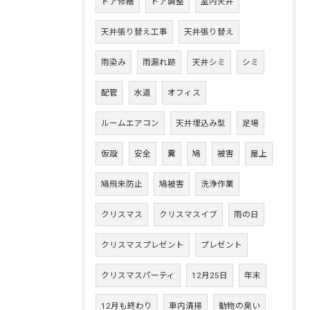
ドア修繕
ドア調整
室内天井
天井張り替え工事
天井張り替え
雨染み
雨漏れ跡
天井シミ
シミ
配管
水道
オフィス
ルームエアコン
天井埋込み型
足場
仮設
安全
糞
鳩
被害
屋上
鳩飛来防止
鳩被害
洗浄作業
クリスマス
クリスマスイブ
雨の日
クリスマスプレゼント
プレゼント
クリスマスパーティ
12月25日
年末
12月も終わり
車内清掃
動物の臭い