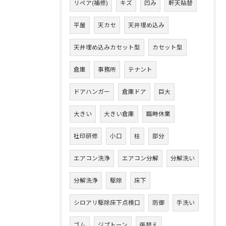
リペア(補修)
キズ
凹み
軒天貼替
平屋
天カセ
天井埋め込み
天井埋め込みカセット型
カセット型
倉庫
事務所
テナント
ドアハンガー
倉庫ドア
巨大
大きい
大きい倉庫
臨時休業
社印研修
小口
柱
部分
エアコン洗浄
エアコン分解
分解洗い
分解洗浄
駆除
床下
シロアリ駆除床下点検口
防御
手洗い
ゴム
ジプトーン
張替え