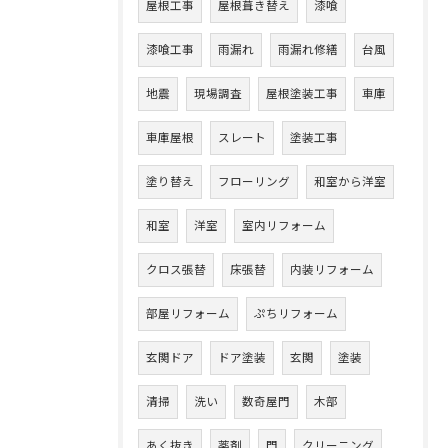
屋根工事
屋根葺き替え
漆喰
漆喰工事
雨漏れ
雨漏れ修繕
台風
地震
現場調査
屋根塗装工事
車庫
車庫屋根
スレート
塗装工事
塗り替え
フローリング
和室から洋室
和室
洋室
室内リフォーム
クロス張替
床張替
内装リフォーム
部屋リフォーム
ぷちリフォーム
玄関ドア
ドア塗装
玄関
塗装
清掃
洗い
数奇屋門
木部
あく抜き
薬剤
門
クリーニング