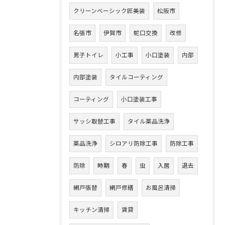
クリーンベーシック匠美装
松阪市
名張市
伊賀市
蛇口交換
改修
男子トイレ
小工事
小口塗装
内部
内部塗装
タイルコーティング
コーティング
小口塗装工事
サッシ取替工事
タイル薬品洗浄
薬品洗浄
シロアリ防除工事
防除工事
防除
時期
春
虫
入居
退去
網戸張替
網戸修繕
お風呂清掃
キッチン清掃
賃貸