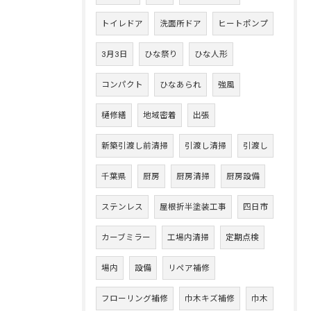
トイレドア
洗面所ドア
ヒートポンプ
3月3日
ひな祭り
ひな人形
コンパクト
ひなあられ
強風
樋修繕
地域密着
出張
新築引渡し前清掃
引渡し清掃
引渡し
千葉県
厨房
厨房清掃
厨房設備
ステンレス
屋根折半塗装工事
四日市
カーブミラー
工場内清掃
定期点検
場内
設備
リペア補修
フローリング補修
巾木キズ補修
巾木