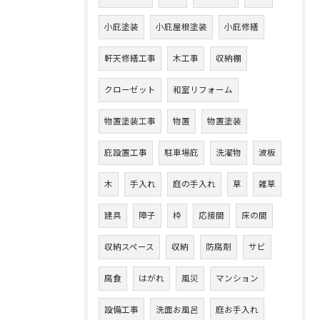
小庇塗装
小庇屋根塗装
小庇修繕
軒天修繕工事
木工事
収納棚
クローゼット
和室リフォーム
物置塗装工事
物置
物置塗装
庇設置工事
駐車場庇
洗濯物
波板
木
手入れ
庭の手入れ
草
雑草
建具
障子
枠
応接間
床の間
収納スペース
収納
防腐剤
サビ
腐食
はがれ
風災
マンション
設備工事
洗面お風呂
庭お手入れ