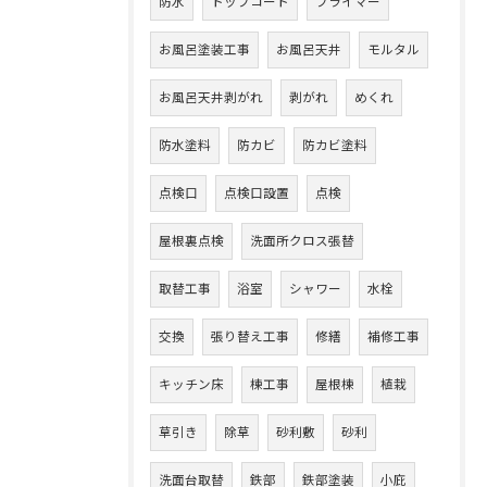
防水
トップコート
プライマー
お風呂塗装工事
お風呂天井
モルタル
お風呂天井剥がれ
剥がれ
めくれ
防水塗料
防カビ
防カビ塗料
点検口
点検口設置
点検
屋根裏点検
洗面所クロス張替
取替工事
浴室
シャワー
水栓
交換
張り替え工事
修繕
補修工事
キッチン床
棟工事
屋根棟
植栽
草引き
除草
砂利敷
砂利
洗面台取替
鉄部
鉄部塗装
小庇