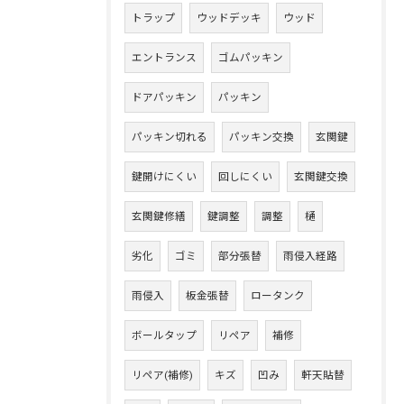
トラップ
ウッドデッキ
ウッド
エントランス
ゴムパッキン
ドアパッキン
パッキン
パッキン切れる
パッキン交換
玄関鍵
鍵開けにくい
回しにくい
玄関鍵交換
玄関鍵修繕
鍵調整
調整
樋
劣化
ゴミ
部分張替
雨侵入経路
雨侵入
板金張替
ロータンク
ボールタップ
リペア
補修
リペア(補修)
キズ
凹み
軒天貼替