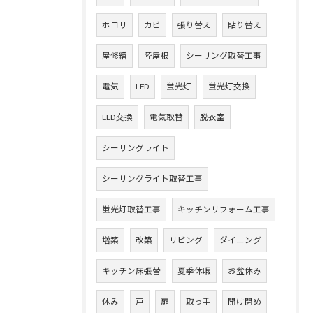
ホコリ
カビ
張り替え
貼り替え
屋修繕
陸屋根
シーリング取替工事
電気
LED
蛍光灯
蛍光灯交換
LED交換
電気取替
脱衣室
シーリングライト
シーリングライト取替工事
蛍光灯取替工事
キッチンリフォーム工事
増築
改築
リビング
ダイニング
キッチン床張替
夏季休暇
お盆休み
休み
戸
扉
取っ手
開け閉め