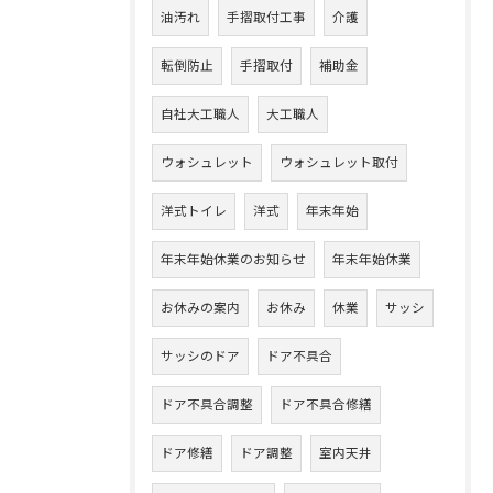
油汚れ
手摺取付工事
介護
転倒防止
手摺取付
補助金
自社大工職人
大工職人
ウォシュレット
ウォシュレット取付
洋式トイレ
洋式
年末年始
年末年始休業のお知らせ
年末年始休業
お休みの案内
お休み
休業
サッシ
サッシのドア
ドア不具合
ドア不具合調整
ドア不具合修繕
ドア修繕
ドア調整
室内天井