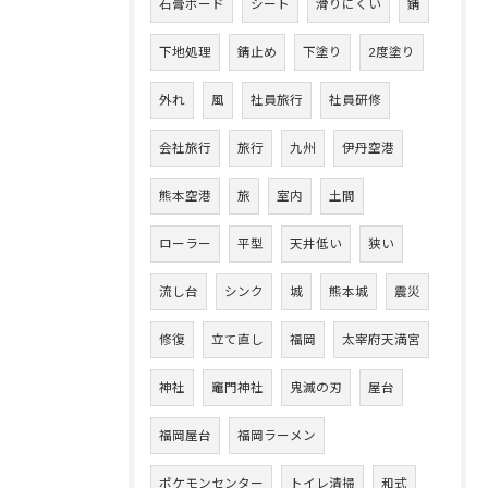
石膏ボード
シート
滑りにくい
錆
下地処理
錆止め
下塗り
2度塗り
外れ
風
社員旅行
社員研修
会社旅行
旅行
九州
伊丹空港
熊本空港
旅
室内
土間
ローラー
平型
天井低い
狭い
流し台
シンク
城
熊本城
震災
修復
立て直し
福岡
太宰府天満宮
神社
竈門神社
鬼滅の刃
屋台
福岡屋台
福岡ラーメン
ポケモンセンター
トイレ清掃
和式