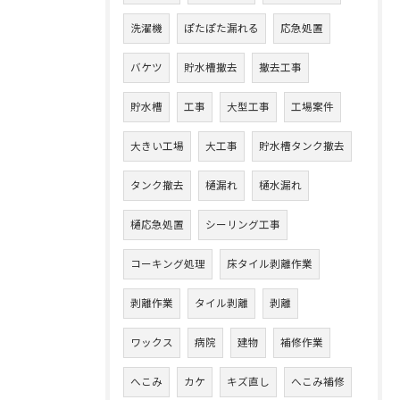
洗濯機
ぽたぽた漏れる
応急処置
バケツ
貯水槽撤去
撤去工事
貯水槽
工事
大型工事
工場案件
大きい工場
大工事
貯水槽タンク撤去
タンク撤去
樋漏れ
樋水漏れ
樋応急処置
シーリング工事
コーキング処理
床タイル剥離作業
剥離作業
タイル剥離
剥離
ワックス
病院
建物
補修作業
へこみ
カケ
キズ直し
へこみ補修