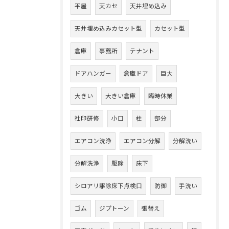
平屋
天カセ
天井埋め込み
天井埋め込みカセット型
カセット型
倉庫
事務所
テナント
ドアハンガー
倉庫ドア
巨大
大きい
大きい倉庫
臨時休業
社印研修
小口
柱
部分
エアコン洗浄
エアコン分解
分解洗い
分解洗浄
駆除
床下
シロアリ駆除床下点検口
防御
手洗い
ゴム
ジプトーン
張替え