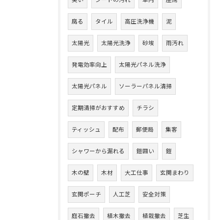
臭い
シートの汚れ
車内
座席
腐る
タイル
高圧洗浄機
泥
太陽光
太陽光洗浄
砂埃
雨汚れ
発電効率向上
太陽光パネル洗浄
太陽光パネル
ソーラーパネル清掃
定期清掃がおすすめ
チラシ
ティッシュ
配布
郵便局
集客
シャワーから漏れる
鎧囲い
鎧
木の壁
木材
大工仕事
玄関まわり
玄関ポーチ
人工芝
安全対策
庭石撤去
植木撤去
植栽撤去
芝生