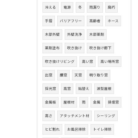
冷える
電源
冬
雨漏り
腐朽
手摺
バリアフリー
高齢者
ホース
木部外壁
外壁洗浄
木部薬剤
薬剤塗布
吹き抜け
吹き抜け廊下
吹き抜けリビング
高い窓
高い場所窓
出窓
腰窓
天窓
明り取り窓
採光窓
高窓
貼替え
波型屋根
金属板
屋根材
雨
金属
排煙窓
高さ
アタッチメント材
シーリング
ヒビ割れ
お風呂掃除
トイレ掃除