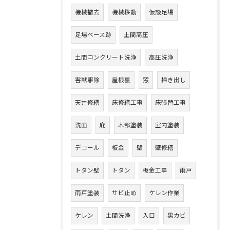
機械撤去
機械移動
仮設足場
足場ベース跡
土間高圧
土間コンクリート洗浄
高圧洗浄
害獣駆除
屋根裏
窓
掃き出し
天井修繕
床修繕工事
床張替工事
洗面
庇
木部塗装
室内塗装
デコール
板金
壁
壁修繕
トタン壁
トタン
板金工事
雨戸
雨戸塗装
サビ止め
ケレン作業
ケレン
土間洗浄
入口
黒カビ