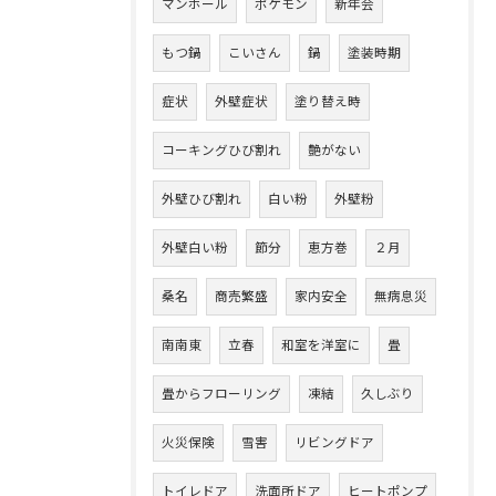
マンホール
ポケモン
新年会
もつ鍋
こいさん
鍋
塗装時期
症状
外壁症状
塗り替え時
コーキングひび割れ
艶がない
外壁ひび割れ
白い粉
外壁粉
外壁白い粉
節分
恵方巻
２月
桑名
商売繁盛
家内安全
無病息災
南南東
立春
和室を洋室に
畳
畳からフローリング
凍結
久しぶり
火災保険
雪害
リビングドア
トイレドア
洗面所ドア
ヒートポンプ