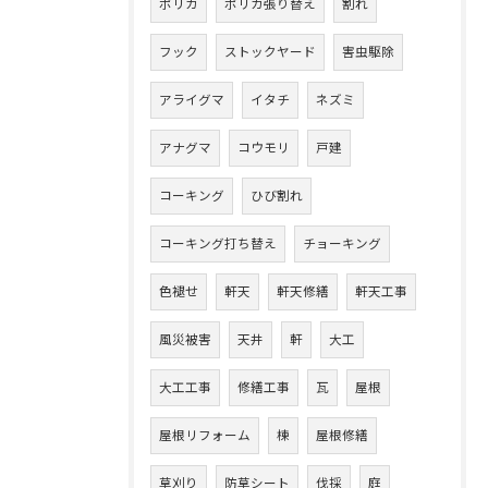
ポリカ
ポリカ張り替え
割れ
フック
ストックヤード
害虫駆除
アライグマ
イタチ
ネズミ
アナグマ
コウモリ
戸建
コーキング
ひび割れ
コーキング打ち替え
チョーキング
色褪せ
軒天
軒天修繕
軒天工事
風災被害
天井
軒
大工
大工工事
修繕工事
瓦
屋根
屋根リフォーム
棟
屋根修繕
草刈り
防草シート
伐採
庭