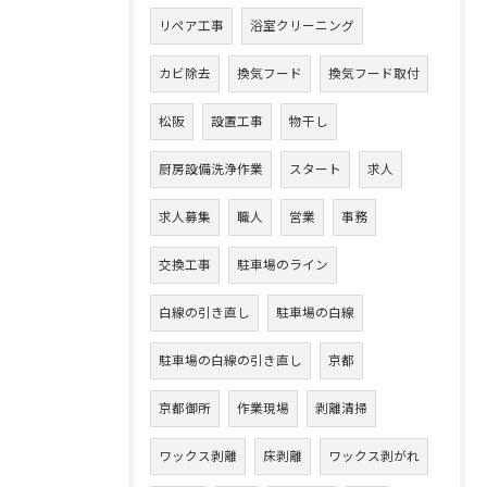
リペア工事
浴室クリーニング
カビ除去
換気フード
換気フード取付
松阪
設置工事
物干し
厨房設備洗浄作業
スタート
求人
求人募集
職人
営業
事務
交換工事
駐車場のライン
白線の引き直し
駐車場の白線
駐車場の白線の引き直し
京都
京都御所
作業現場
剥離清掃
ワックス剥離
床剥離
ワックス剥がれ