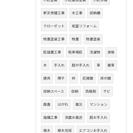
小庇塗装
小庇屋根塗装
小庇修繕
軒天修繕工事
木工事
収納棚
クローゼット
和室リフォーム
物置塗装工事
物置
物置塗装
庇設置工事
駐車場庇
洗濯物
波板
木
手入れ
庭の手入れ
草
雑草
建具
障子
枠
応接間
床の間
収納スペース
収納
防腐剤
サビ
腐食
はがれ
風災
マンション
設備工事
洗面お風呂
庭お手入れ
植木
植木伐採
エアコンお手入れ