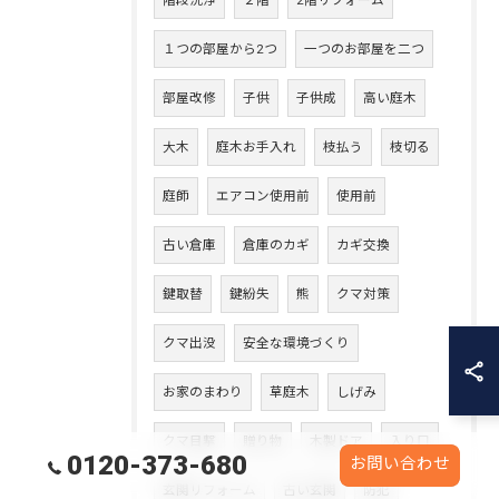
階段洗浄
２階
2階リフォーム
１つの部屋から2つ
一つのお部屋を二つ
部屋改修
子供
子供成
高い庭木
大木
庭木お手入れ
枝払う
枝切る
庭師
エアコン使用前
使用前
古い倉庫
倉庫のカギ
カギ交換
鍵取替
鍵紛失
熊
クマ対策
クマ出没
安全な環境づくり
お家のまわり
草庭木
しげみ
クマ目撃
贈り物
木製ドア
入り口
0120-373-680
お問い合わせ
玄関リフォーム
古い玄関
防犯