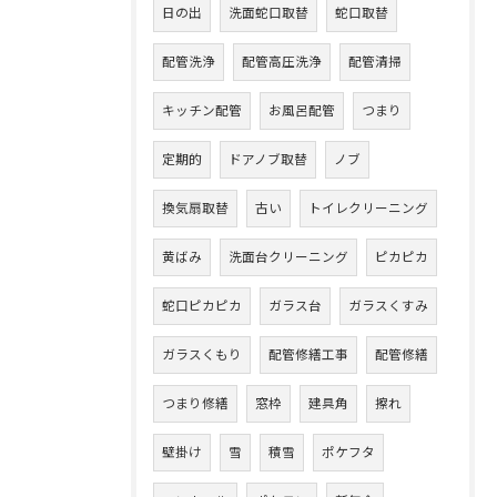
日の出
洗面蛇口取替
蛇口取替
配管洗浄
配管高圧洗浄
配管清掃
キッチン配管
お風呂配管
つまり
定期的
ドアノブ取替
ノブ
換気扇取替
古い
トイレクリーニング
黄ばみ
洗面台クリーニング
ピカピカ
蛇口ピカピカ
ガラス台
ガラスくすみ
ガラスくもり
配管修繕工事
配管修繕
つまり修繕
窓枠
建具角
擦れ
壁掛け
雪
積雪
ポケフタ