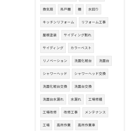
換気扇
吊戸棚
棚
水回り
キッチンリフォーム
リフォーム工事
屋根塗装
サイディング割れ
サイディング
カラーベスト
リノベーション
洗面化粧台
洗面台
シャワーヘッド
シャワーヘッド交換
洗面化粧台交換
洗面台交換
洗面台水漏れ
水漏れ
工場修繕
工場改修
改修工事
メンテナンス
工場
高所作業
高所作業車