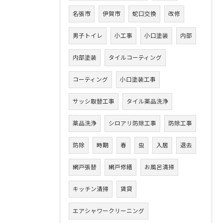
名張市
伊賀市
蛇口交換
改修
男子トイレ
小工事
小口塗装
内部
内部塗装
タイルコーティング
コーティング
小口塗装工事
サッシ取替工事
タイル薬品洗浄
薬品洗浄
シロアリ防除工事
防除工事
防除
時期
春
虫
入居
退去
網戸張替
網戸修繕
お風呂清掃
キッチン清掃
賃貸
エアシャワークリーニング