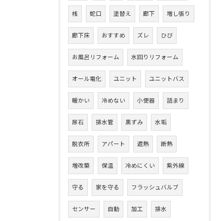
桟
蛇口
塗替え
廊下
増し張り
廊下床
おすすめ
ズレ
ひび
お風呂リフォーム
水回りリフォーム
オール電化
ユニット
ユニットバス
暖かい
冷めない
小便器
詰まり
尿石
排水管
黒ずみ
水垢
脱衣所
アパート
遮熱
断熱
増改築
保温
冷めにくい
紫外線
守る
家を守る
フラッシュバルブ
センサー
自動
加工
排水