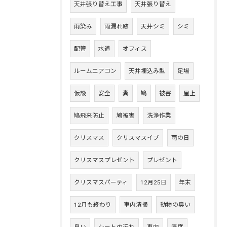
天井張り替え工事
天井張り替え
雨染み
雨漏れ跡
天井シミ
シミ
配管
水道
オフィス
ルームエアコン
天井埋込み型
足場
仮設
安全
糞
鳩
被害
屋上
鳩飛来防止
鳩被害
洗浄作業
クリスマス
クリスマスイブ
雨の日
クリスマスプレゼント
プレゼント
クリスマスパーティ
12月25日
年末
12月も終わり
車内清掃
動物の臭い