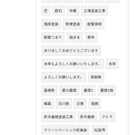
芝
庭石
作業
工場塗装工事
階段塗装
鉄骨塗装
配管掃除
配管つまり
詰まる
新年
あけましておめでとうございます
本年もよろしくお願いいたします。
本年
よろしくお願いします。
鳥取県
島根県
最大震度
震度5
震度5強
輪島
石川県
災害
復興
折半屋根塗装工事
折半屋根
アトラ
クリーンベーシック匠美装
松阪市