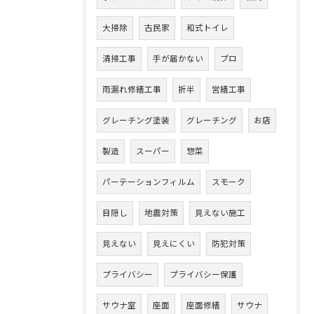
大掃除
古民家
和式トイレ
清掃工事
手が届かない
プロ
雨漏れ修繕工事
折半
営繕工事
グレーチング塗装
グレーチング
お店
製造
スーパー
惣菜
パーテーションフィルム
スモーク
目隠し
地震対策
見えない施工
見えない
見えにくい
防犯対策
プライバシー
プライバシー保護
サウナ室
座面
座面修繕
サウナ