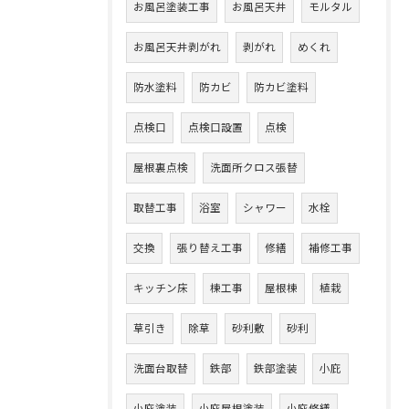
お風呂塗装工事
お風呂天井
モルタル
お風呂天井剥がれ
剥がれ
めくれ
防水塗料
防カビ
防カビ塗料
点検口
点検口設置
点検
屋根裏点検
洗面所クロス張替
取替工事
浴室
シャワー
水栓
交換
張り替え工事
修繕
補修工事
キッチン床
棟工事
屋根棟
植栽
草引き
除草
砂利敷
砂利
洗面台取替
鉄部
鉄部塗装
小庇