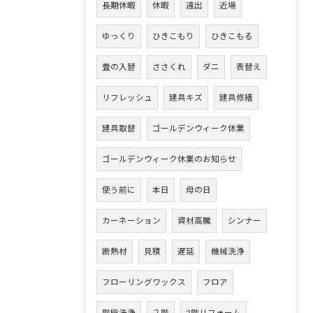
長期休暇
休暇
遠出
近場
ゆっくり
ひきこもり
ひきこもる
畳の入替
ささくれ
ダニ
表替え
リフレッシュ
建具キズ
建具修繕
建具取替
ゴールデンウィーク休業
ゴールデンウィーク休業のお知らせ
使う前に
本日
母の日
カーネーション
資材高騰
シンナー
断熱材
見積
遅延
機械洗浄
フローリングワックス
フロア