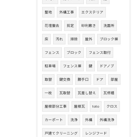
整地
外構工事
エクステリア
花壇撤去
剪定
砂利敷き
洗面所
床
汚れ
掃除
屋外
ブロック塀
フェンス
ブロック
フェンス取付
駐車場
フェンス塀
鍵
ドアノブ
取替
鍵交換
勝手口
ドア
部屋
一枚
瓦取替
瓦差し替え
瓦修繕
屋根部分工事
屋根瓦
toto
クロス
カーポート
洗浄
外構
外構洗浄
戸建てクリーニング
レンジフード