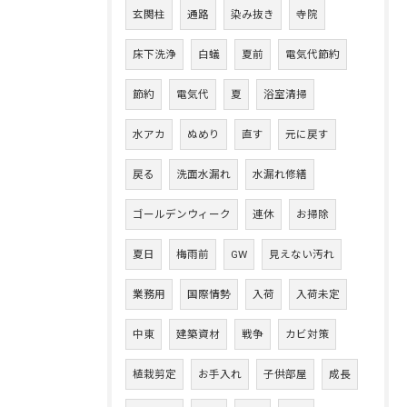
玄関柱
通路
染み抜き
寺院
床下洗浄
白蟻
夏前
電気代節約
節約
電気代
夏
浴室清掃
水アカ
ぬめり
直す
元に戻す
戻る
洗面水漏れ
水漏れ修繕
ゴールデンウィーク
連休
お掃除
夏日
梅雨前
GW
見えない汚れ
業務用
国際情勢
入荷
入荷未定
中東
建築資材
戦争
カビ対策
植栽剪定
お手入れ
子供部屋
成長