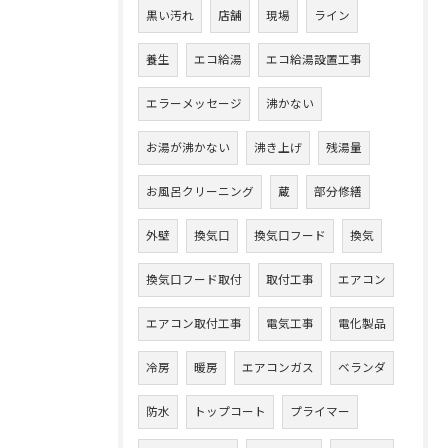
黒い汚れ
店舗
現場
ライン
養生
エコ給湯
エコ給湯設置工事
エラーメッセージ
沸かない
お湯が沸かない
沸き上げ
残湯量
お風呂クリーニング
蔵
部分修繕
外壁
換気口
換気口フード
換気
換気口フード取付
取付工事
エアコン
エアコン取付工事
電気工事
電化製品
冷房
暖房
エアコンガス
ベランダ
防水
トップコート
プライマー