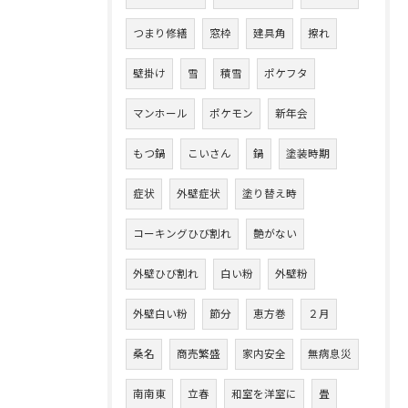
つまり修繕
窓枠
建具角
擦れ
壁掛け
雪
積雪
ポケフタ
マンホール
ポケモン
新年会
もつ鍋
こいさん
鍋
塗装時期
症状
外壁症状
塗り替え時
コーキングひび割れ
艶がない
外壁ひび割れ
白い粉
外壁粉
外壁白い粉
節分
恵方巻
２月
桑名
商売繁盛
家内安全
無病息災
南南東
立春
和室を洋室に
畳