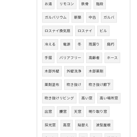
お湯
リモコン
鉄骨
階段
ガルバリウム
新築
中古
ガルバ
ロスナイ換気扇
ロスナイ
ビル
冷える
電源
冬
雨漏り
腐朽
手摺
バリアフリー
高齢者
ホース
木部外壁
外壁洗浄
木部薬剤
薬剤塗布
吹き抜け
吹き抜け廊下
吹き抜けリビング
高い窓
高い場所窓
出窓
腰窓
天窓
明り取り窓
採光窓
高窓
貼替え
波型屋根