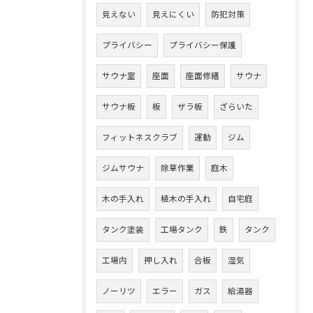
見えない
見えにくい
防犯対策
プライバシー
プライバシー保護
サウナ室
座面
座面修繕
サウナ
サウナ板
板
ザラ板
ざらいた
フィットネスクラブ
運動
ジム
ジムサウナ
除草作業
庭木
木の手入れ
植木の手入れ
自宅庭
タンク塗装
工場タンク
鉄
タンク
工場内
押し入れ
合板
湿気
ノーリツ
エラー
ガス
給湯器