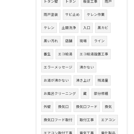
トタン壁
トタン
板金工事
雨戸
雨戸塗装
サビ止め
ケレン作業
ケレン
土間洗浄
入口
黒カビ
黒い汚れ
店舗
現場
ライン
養生
エコ給湯
エコ給湯設置工事
エラーメッセージ
沸かない
お湯が沸かない
沸き上げ
残湯量
お風呂クリーニング
蔵
部分修繕
外壁
換気口
換気口フード
換気
換気口フード取付
取付工事
エアコン
エアコン取付工事
電気工事
電化製品