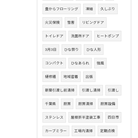
畳からフローリング
凍結
久しぶり
火災保険
雪害
リビングドア
トイレドア
洗面所ドア
ヒートポンプ
3月3日
ひな祭り
ひな人形
コンパクト
ひなあられ
強風
樋修繕
地域密着
出張
新築引渡し前清掃
引渡し清掃
引渡し
千葉県
厨房
厨房清掃
厨房設備
ステンレス
屋根折半塗装工事
四日市
カーブミラー
工場内清掃
定期点検