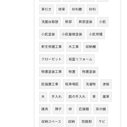
草引き
除草
砂利敷
砂利
洗面台取替
鉄部
鉄部塗装
小庇
小庇塗装
小庇屋根塗装
小庇修繕
軒天修繕工事
木工事
収納棚
クローゼット
和室リフォーム
物置塗装工事
物置
物置塗装
庇設置工事
駐車場庇
洗濯物
波板
木
手入れ
庭の手入れ
草
雑草
建具
障子
枠
応接間
床の間
収納スペース
収納
防腐剤
サビ