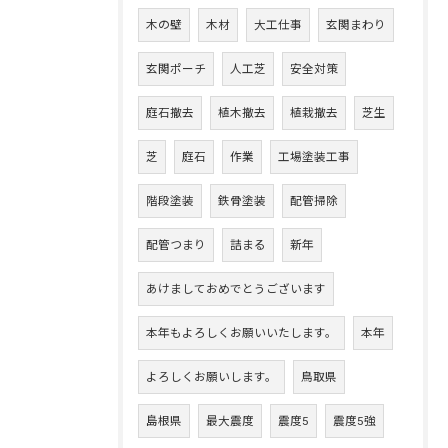
木の壁
木材
大工仕事
玄関まわり
玄関ポーチ
人工芝
安全対策
庭石撤去
植木撤去
植栽撤去
芝生
芝
庭石
作業
工場塗装工事
階段塗装
鉄骨塗装
配管掃除
配管つまり
詰まる
新年
あけましておめでとうございます
本年もよろしくお願いいたします。
本年
よろしくお願いします。
鳥取県
島根県
最大震度
震度5
震度5強