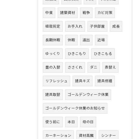
中東
建築資材
戦争
カビ対策
植栽剪定
お手入れ
子供部屋
成長
長期休暇
休暇
遠出
近場
ゆっくり
ひきこもり
ひきこもる
畳の入替
ささくれ
ダニ
表替え
リフレッシュ
建具キズ
建具修繕
建具取替
ゴールデンウィーク休業
ゴールデンウィーク休業のお知らせ
使う前に
本日
母の日
カーネーション
資材高騰
シンナー