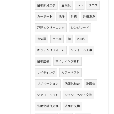
屋根部分工事
屋根瓦
toto
クロス
カーポート
洗浄
外構
外構洗浄
戸建てクリーニング
レンジフード
換気扇
吊戸棚
棚
水回り
キッチンリフォーム
リフォーム工事
屋根塗装
サイディング割れ
サイディング
カラーベスト
リノベーション
洗面化粧台
洗面台
シャワーヘッド
シャワーヘッド交換
洗面化粧台交換
洗面台交換