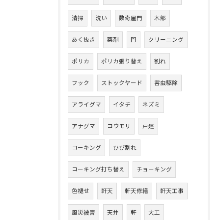
清掃
洗い
数奇屋門
木部
あく抜き
薬剤
門
クリーニング
ポリカ
ポリカ張り替え
割れ
フック
ストックヤード
害虫駆除
アライグマ
イタチ
ネズミ
アナグマ
コウモリ
戸建
コーキング
ひび割れ
コーキング打ち替え
チョーキング
色褪せ
軒天
軒天修繕
軒天工事
風災被害
天井
軒
大工