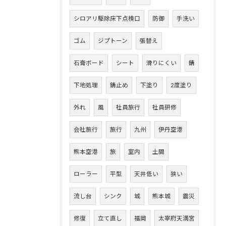
シロアリ駆除床下点検口
防御
手洗い
ゴム
ジプトーン
張替え
石膏ボード
シート
滑りにくい
錆
下地処理
錆止め
下塗り
2度塗り
外れ
風
社員旅行
社員研修
会社旅行
旅行
九州
伊丹空港
熊本空港
旅
室内
土間
ローラー
平型
天井低い
狭い
流し台
シンク
城
熊本城
震災
修復
立て直し
福岡
太宰府天満宮