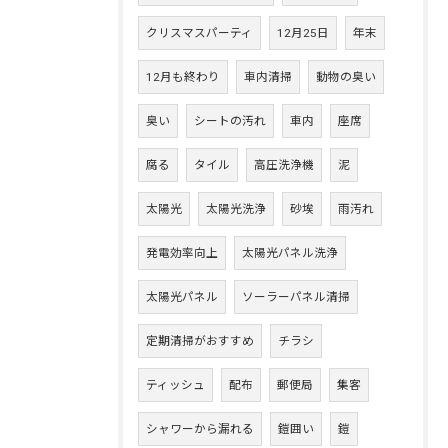
クリスマスパーティ
12月25日
年末
12月も終わり
車内清掃
動物の臭い
臭い
シートの汚れ
車内
座席
腐る
タイル
高圧洗浄機
泥
太陽光
太陽光洗浄
砂埃
雨汚れ
発電効率向上
太陽光パネル洗浄
太陽光パネル
ソーラーパネル清掃
定期清掃がおすすめ
チラシ
ティッシュ
配布
郵便局
集客
シャワーから漏れる
鎧囲い
鎧