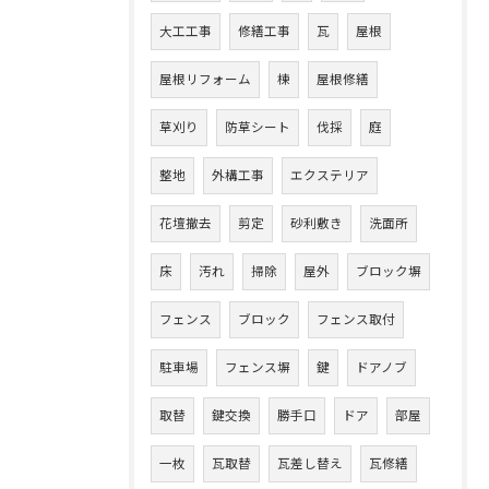
大工工事
修繕工事
瓦
屋根
屋根リフォーム
棟
屋根修繕
草刈り
防草シート
伐採
庭
整地
外構工事
エクステリア
花壇撤去
剪定
砂利敷き
洗面所
床
汚れ
掃除
屋外
ブロック塀
フェンス
ブロック
フェンス取付
駐車場
フェンス塀
鍵
ドアノブ
取替
鍵交換
勝手口
ドア
部屋
一枚
瓦取替
瓦差し替え
瓦修繕