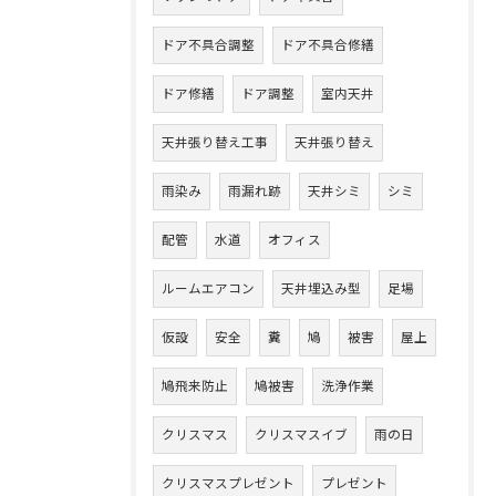
ドア不具合調整
ドア不具合修繕
ドア修繕
ドア調整
室内天井
天井張り替え工事
天井張り替え
雨染み
雨漏れ跡
天井シミ
シミ
配管
水道
オフィス
ルームエアコン
天井埋込み型
足場
仮設
安全
糞
鳩
被害
屋上
鳩飛来防止
鳩被害
洗浄作業
クリスマス
クリスマスイブ
雨の日
クリスマスプレゼント
プレゼント