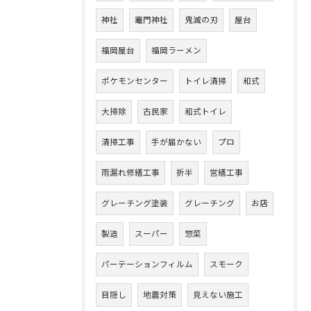
神社
竈門神社
鬼滅の刃
屋台
福岡屋台
福岡ラーメン
ポケモンセンター
トイレ清掃
和式
大掃除
古民家
和式トイレ
清掃工事
手が届かない
プロ
雨漏れ修繕工事
折半
営繕工事
グレーチング塗装
グレーチング
お店
製造
スーパー
惣菜
パーテーションフィルム
スモーク
目隠し
地震対策
見えない施工