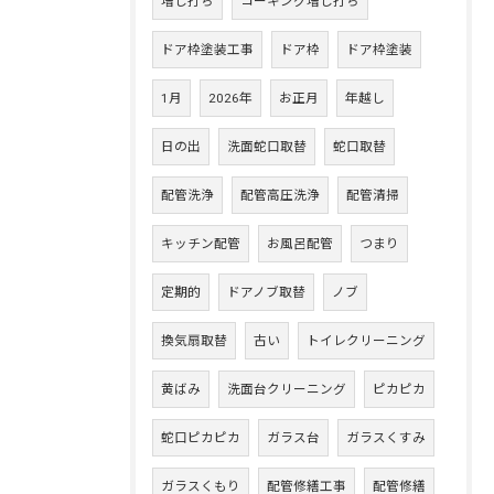
増し打ち
コーキング増し打ち
ドア枠塗装工事
ドア枠
ドア枠塗装
1月
2026年
お正月
年越し
日の出
洗面蛇口取替
蛇口取替
配管洗浄
配管高圧洗浄
配管清掃
キッチン配管
お風呂配管
つまり
定期的
ドアノブ取替
ノブ
換気扇取替
古い
トイレクリーニング
黄ばみ
洗面台クリーニング
ピカピカ
蛇口ピカピカ
ガラス台
ガラスくすみ
ガラスくもり
配管修繕工事
配管修繕