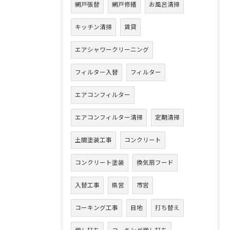
網戸張替
網戸修繕
お風呂清掃
キッチン清掃
賃貸
エアシャワークリーニング
フィルター入替
フィルター
エアコンフィルター
エアコンフィルター清掃
定期清掃
土間塗装工事
コンクリート
コンクリート塗装
換気扇フード
入替工事
県営
市営
コーキング工事
目地
打ち替え