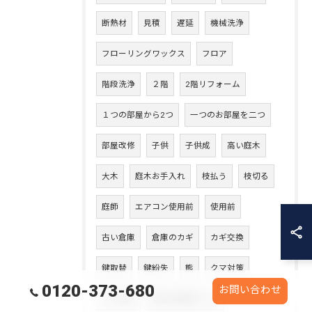
断熱材
見積
遅延
機械洗浄
フローリングワックス
フロア
階段洗浄
２階
2階リフォーム
１つの部屋から2つ
一つのお部屋を二つ
部屋改修
子供
子供成
高い庭木
大木
庭木お手入れ
枝払う
枝切る
庭師
エアコン使用前
使用前
古い倉庫
倉庫のカギ
カギ交換
鍵取替
鍵紛失
熊
クマ対策
0120-373-680
お問い合わせ
クマ出没
安全な環境づくり