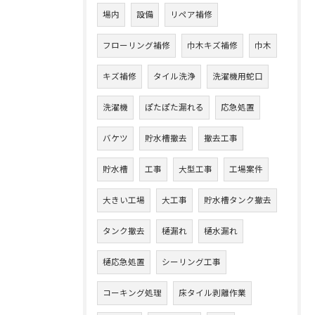
場内
設備
リペア補修
フローリング補修
巾木キズ補修
巾木
キズ補修
タイル洗浄
洗濯機用蛇口
洗濯機
ぽたぽた漏れる
応急処置
バケツ
貯水槽撤去
撤去工事
貯水槽
工事
大型工事
工場案件
大きい工場
大工事
貯水槽タンク撤去
タンク撤去
樋漏れ
樋水漏れ
樋応急処置
シーリング工事
コーキング処理
床タイル剥離作業