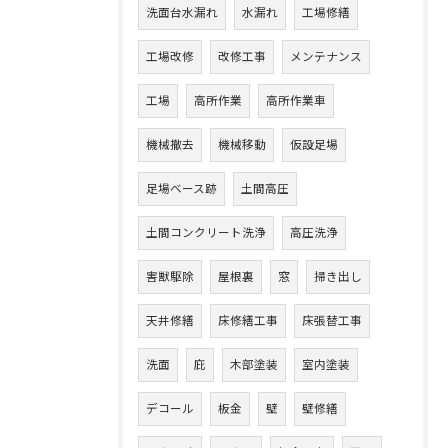
洗面台水漏れ
水漏れ
工場修繕
工場改修
改修工事
メンテナンス
工場
高所作業
高所作業車
機械撤去
機械移動
仮設足場
足場ベース跡
土間高圧
土間コンクリート洗浄
高圧洗浄
害獣駆除
屋根裏
窓
掃き出し
天井修繕
床修繕工事
床張替工事
洗面
庇
木部塗装
室内塗装
デコール
板金
壁
壁修繕