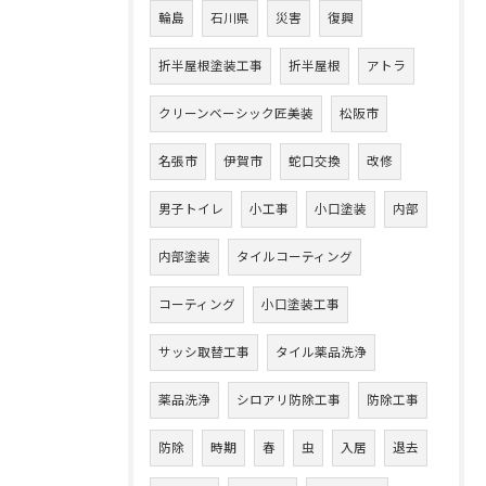
輪島
石川県
災害
復興
折半屋根塗装工事
折半屋根
アトラ
クリーンベーシック匠美装
松阪市
名張市
伊賀市
蛇口交換
改修
男子トイレ
小工事
小口塗装
内部
内部塗装
タイルコーティング
コーティング
小口塗装工事
サッシ取替工事
タイル薬品洗浄
薬品洗浄
シロアリ防除工事
防除工事
防除
時期
春
虫
入居
退去