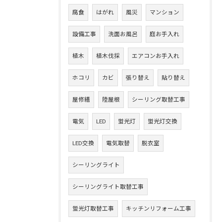
腐食
はがれ
風災
マンション
設備工事
洗面お風呂
庭お手入れ
植木
植木伐採
エアコンお手入れ
ホコリ
カビ
張り替え
貼り替え
屋修繕
陸屋根
シーリング取替工事
電気
LED
蛍光灯
蛍光灯交換
LED交換
電気取替
脱衣室
シーリングライト
シーリングライト取替工事
蛍光灯取替工事
キッチンリフォーム工事