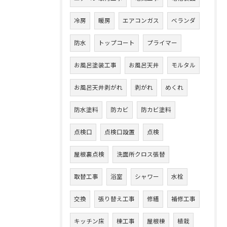
冷房
暖房
エアコンガス
ベランダ
防水
トップコート
プライマー
お風呂塗装工事
お風呂天井
モルタル
お風呂天井剥がれ
剥がれ
めくれ
防水塗料
防カビ
防カビ塗料
点検口
点検口設置
点検
屋根裏点検
洗面所クロス張替
取替工事
浴室
シャワー
水栓
交換
張り替え工事
修繕
補修工事
キッチン床
棟工事
屋根棟
植栽