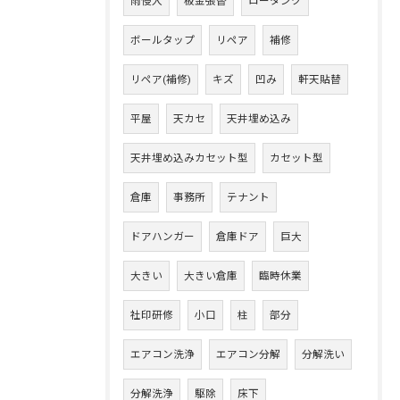
雨侵入
板金張替
ロータンク
ボールタップ
リペア
補修
リペア(補修)
キズ
凹み
軒天貼替
平屋
天カセ
天井埋め込み
天井埋め込みカセット型
カセット型
倉庫
事務所
テナント
ドアハンガー
倉庫ドア
巨大
大きい
大きい倉庫
臨時休業
社印研修
小口
柱
部分
エアコン洗浄
エアコン分解
分解洗い
分解洗浄
駆除
床下