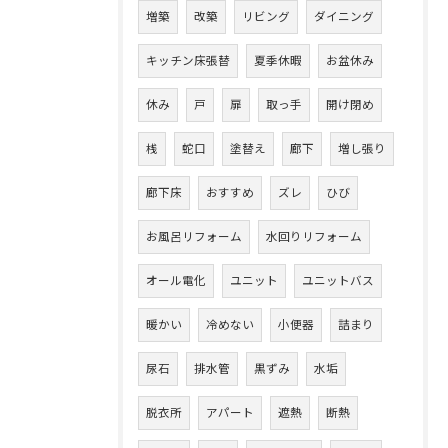
増築
改築
リビング
ダイニング
キッチン床張替
夏季休暇
お盆休み
休み
戸
扉
取っ手
開け閉め
桟
蛇口
塗替え
廊下
増し張り
廊下床
おすすめ
ズレ
ひび
お風呂リフォーム
水回りリフォーム
オール電化
ユニット
ユニットバス
暖かい
冷めない
小便器
詰まり
尿石
排水管
黒ずみ
水垢
脱衣所
アパート
遮熱
断熱