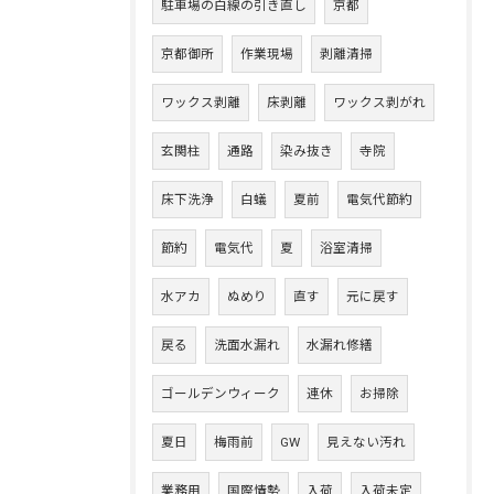
駐車場の白線の引き直し
京都
京都御所
作業現場
剥離清掃
ワックス剥離
床剥離
ワックス剥がれ
玄関柱
通路
染み抜き
寺院
床下洗浄
白蟻
夏前
電気代節約
節約
電気代
夏
浴室清掃
水アカ
ぬめり
直す
元に戻す
戻る
洗面水漏れ
水漏れ修繕
ゴールデンウィーク
連休
お掃除
夏日
梅雨前
GW
見えない汚れ
業務用
国際情勢
入荷
入荷未定