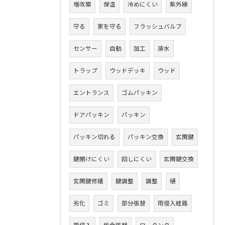
増改築
保温
冷めにくい
紫外線
守る
家を守る
フラッシュバルブ
センサー
自動
加工
排水
トラップ
ウッドデッキ
ウッド
エントランス
ゴムパッキン
ドアパッキン
パッキン
パッキン切れる
パッキン交換
玄関鍵
鍵開けにくい
回しにくい
玄関鍵交換
玄関鍵修繕
鍵調整
調整
樋
劣化
ゴミ
部分張替
雨侵入経路