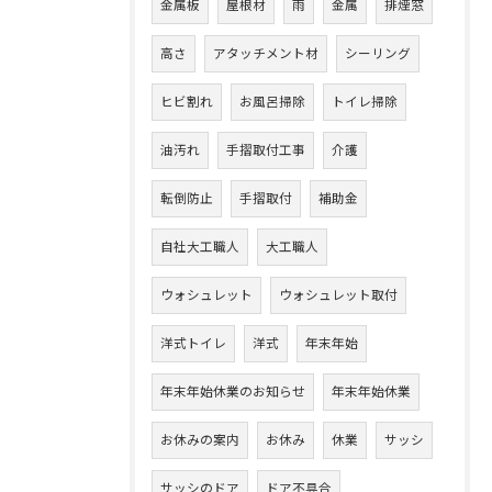
金属板
屋根材
雨
金属
排煙窓
高さ
アタッチメント材
シーリング
ヒビ割れ
お風呂掃除
トイレ掃除
油汚れ
手摺取付工事
介護
転倒防止
手摺取付
補助金
自社大工職人
大工職人
ウォシュレット
ウォシュレット取付
洋式トイレ
洋式
年末年始
年末年始休業のお知らせ
年末年始休業
お休みの案内
お休み
休業
サッシ
サッシのドア
ドア不具合