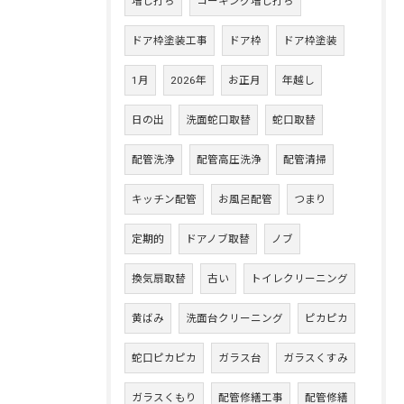
増し打ち
コーキング増し打ち
ドア枠塗装工事
ドア枠
ドア枠塗装
1月
2026年
お正月
年越し
日の出
洗面蛇口取替
蛇口取替
配管洗浄
配管高圧洗浄
配管清掃
キッチン配管
お風呂配管
つまり
定期的
ドアノブ取替
ノブ
換気扇取替
古い
トイレクリーニング
黄ばみ
洗面台クリーニング
ピカピカ
蛇口ピカピカ
ガラス台
ガラスくすみ
ガラスくもり
配管修繕工事
配管修繕