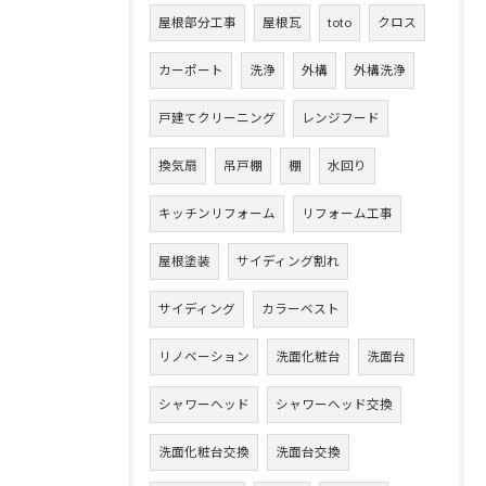
屋根部分工事
屋根瓦
toto
クロス
カーポート
洗浄
外構
外構洗浄
戸建てクリーニング
レンジフード
換気扇
吊戸棚
棚
水回り
キッチンリフォーム
リフォーム工事
屋根塗装
サイディング割れ
サイディング
カラーベスト
リノベーション
洗面化粧台
洗面台
シャワーヘッド
シャワーヘッド交換
洗面化粧台交換
洗面台交換