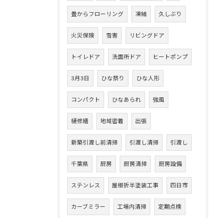
畳からフローリング
凍結
久しぶり
火災保険
雪害
リビングドア
トイレドア
洗面所ドア
ヒートポンプ
3月3日
ひな祭り
ひな人形
コンパクト
ひなあられ
強風
樋修繕
地域密着
出張
新築引渡し前清掃
引渡し清掃
引渡し
千葉県
厨房
厨房清掃
厨房設備
ステンレス
屋根折半塗装工事
四日市
カーブミラー
工場内清掃
定期点検