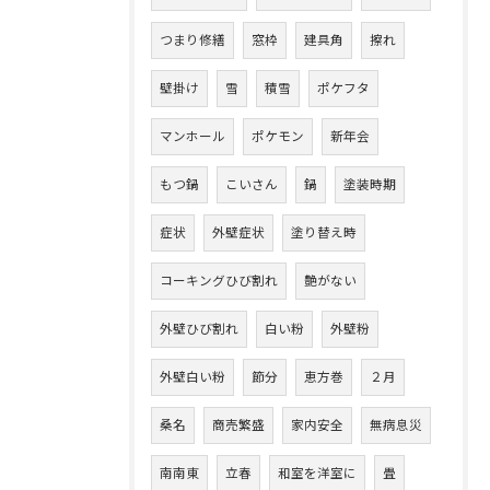
つまり修繕
窓枠
建具角
擦れ
壁掛け
雪
積雪
ポケフタ
マンホール
ポケモン
新年会
もつ鍋
こいさん
鍋
塗装時期
症状
外壁症状
塗り替え時
コーキングひび割れ
艶がない
外壁ひび割れ
白い粉
外壁粉
外壁白い粉
節分
恵方巻
２月
桑名
商売繁盛
家内安全
無病息災
南南東
立春
和室を洋室に
畳