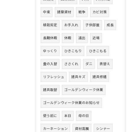
中東
建築資材
戦争
カビ対策
植栽剪定
お手入れ
子供部屋
成長
長期休暇
休暇
遠出
近場
ゆっくり
ひきこもり
ひきこもる
畳の入替
ささくれ
ダニ
表替え
リフレッシュ
建具キズ
建具修繕
建具取替
ゴールデンウィーク休業
ゴールデンウィーク休業のお知らせ
使う前に
本日
母の日
カーネーション
資材高騰
シンナー