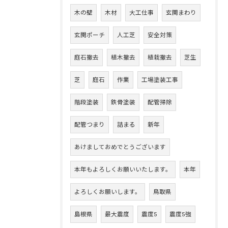
木の壁
木材
大工仕事
玄関まわり
玄関ポーチ
人工芝
安全対策
庭石撤去
植木撤去
植栽撤去
芝生
芝
庭石
作業
工場塗装工事
階段塗装
鉄骨塗装
配管掃除
配管つまり
詰まる
新年
あけましておめでとうございます
本年もよろしくお願いいたします。
本年
よろしくお願いします。
鳥取県
島根県
最大震度
震度5
震度5強