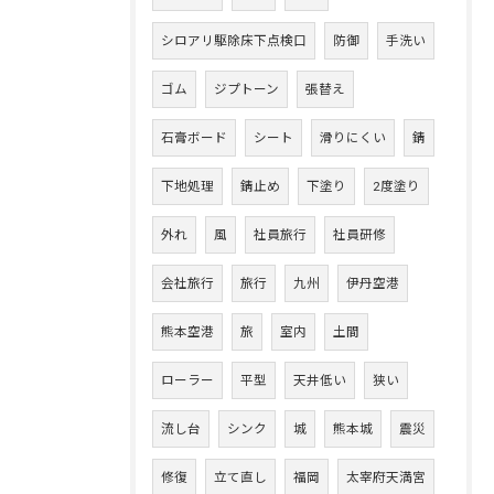
シロアリ駆除床下点検口
防御
手洗い
ゴム
ジプトーン
張替え
石膏ボード
シート
滑りにくい
錆
下地処理
錆止め
下塗り
2度塗り
外れ
風
社員旅行
社員研修
会社旅行
旅行
九州
伊丹空港
熊本空港
旅
室内
土間
ローラー
平型
天井低い
狭い
流し台
シンク
城
熊本城
震災
修復
立て直し
福岡
太宰府天満宮