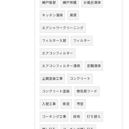
網戸張替
網戸修繕
お風呂清掃
キッチン清掃
賃貸
エアシャワークリーニング
フィルター入替
フィルター
エアコンフィルター
エアコンフィルター清掃
定期清掃
土間塗装工事
コンクリート
コンクリート塗装
換気扇フード
入替工事
県営
市営
コーキング工事
目地
打ち替え