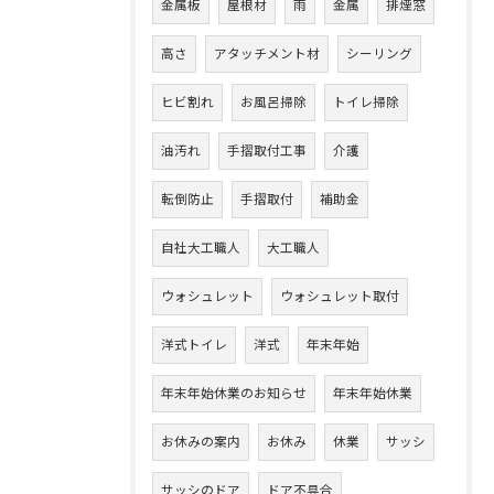
金属板
屋根材
雨
金属
排煙窓
高さ
アタッチメント材
シーリング
ヒビ割れ
お風呂掃除
トイレ掃除
油汚れ
手摺取付工事
介護
転倒防止
手摺取付
補助金
自社大工職人
大工職人
ウォシュレット
ウォシュレット取付
洋式トイレ
洋式
年末年始
年末年始休業のお知らせ
年末年始休業
お休みの案内
お休み
休業
サッシ
サッシのドア
ドア不具合