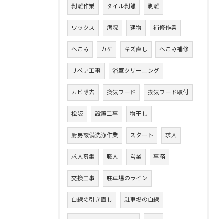
剥離作業
タイル剥離
剥離
ワックス
病院
建物
補修作業
へこみ
カケ
キズ直し
へこみ補修
リペア工事
浴室クリーニング
カビ除去
換気フード
換気フード取付
松阪
設置工事
物干し
厨房設備洗浄作業
スタート
求人
求人募集
職人
営業
事務
交換工事
駐車場のライン
白線の引き直し
駐車場の白線