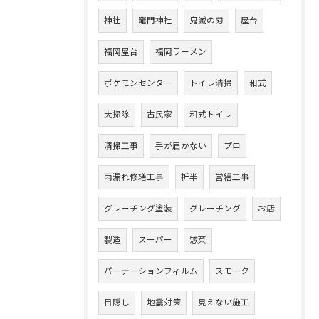
神社
竈門神社
鬼滅の刃
屋台
福岡屋台
福岡ラーメン
ポケモンセンター
トイレ清掃
和式
大掃除
古民家
和式トイレ
清掃工事
手が届かない
プロ
雨漏れ修繕工事
折半
営繕工事
グレーチング塗装
グレーチング
お店
製造
スーパー
惣菜
パーテーションフィルム
スモーク
目隠し
地震対策
見えない施工