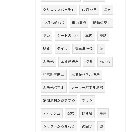
クリスマスパーティ
12月25日
年末
12月も終わり
車内清掃
動物の臭い
臭い
シートの汚れ
車内
座席
腐る
タイル
高圧洗浄機
泥
太陽光
太陽光洗浄
砂埃
雨汚れ
発電効率向上
太陽光パネル洗浄
太陽光パネル
ソーラーパネル清掃
定期清掃がおすすめ
チラシ
ティッシュ
配布
郵便局
集客
シャワーから漏れる
鎧囲い
鎧