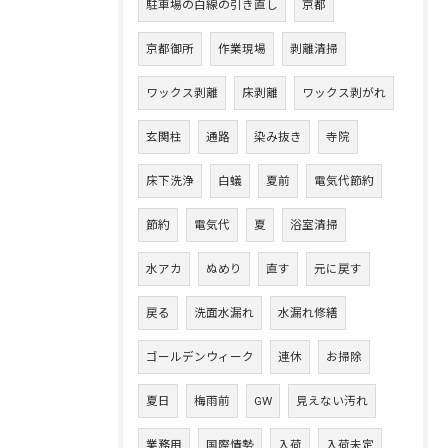
駐車場の白線の引き直し
京都
京都御所
作業現場
剥離清掃
ワックス剥離
床剥離
ワックス剥がれ
玄関柱
通路
染み抜き
寺院
床下洗浄
白蟻
夏前
電気代節約
節約
電気代
夏
浴室清掃
水アカ
ぬめり
直す
元に戻す
戻る
洗面水漏れ
水漏れ修繕
ゴールデンウィーク
連休
お掃除
夏日
梅雨前
GW
見えない汚れ
業務用
国際情勢
入荷
入荷未定