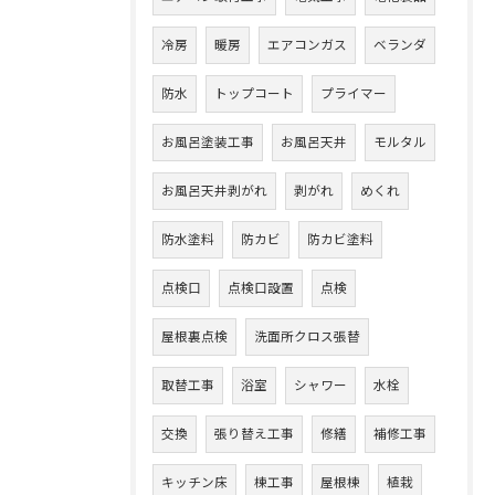
冷房
暖房
エアコンガス
ベランダ
防水
トップコート
プライマー
お風呂塗装工事
お風呂天井
モルタル
お風呂天井剥がれ
剥がれ
めくれ
防水塗料
防カビ
防カビ塗料
点検口
点検口設置
点検
屋根裏点検
洗面所クロス張替
取替工事
浴室
シャワー
水栓
交換
張り替え工事
修繕
補修工事
キッチン床
棟工事
屋根棟
植栽