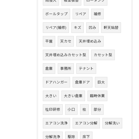
雨侵入
板金張替
ロータンク
ボールタップ
リペア
補修
リペア(補修)
キズ
凹み
軒天貼替
平屋
天カセ
天井埋め込み
天井埋め込みカセット型
カセット型
倉庫
事務所
テナント
ドアハンガー
倉庫ドア
巨大
大きい
大きい倉庫
臨時休業
社印研修
小口
柱
部分
エアコン洗浄
エアコン分解
分解洗い
分解洗浄
駆除
床下