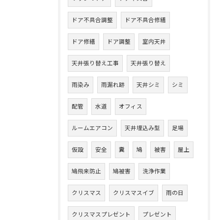
ドア不具合調整
ドア不具合修繕
ドア修繕
ドア調整
室内天井
天井張り替え工事
天井張り替え
雨染み
雨漏れ跡
天井シミ
シミ
配管
水道
オフィス
ルームエアコン
天井埋込み型
足場
仮設
安全
糞
鳩
被害
屋上
鳩飛来防止
鳩被害
洗浄作業
クリスマス
クリスマスイブ
雨の日
クリスマスプレゼント
プレゼント