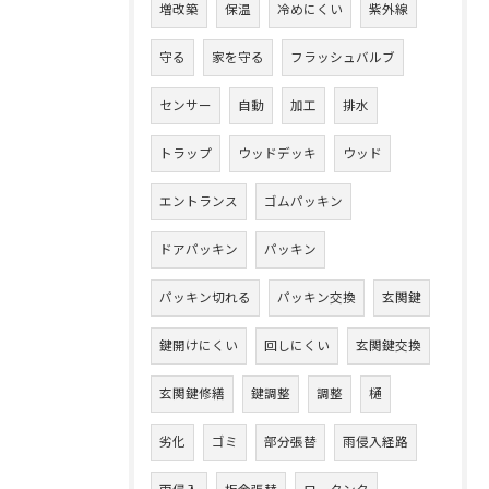
増改築
保温
冷めにくい
紫外線
守る
家を守る
フラッシュバルブ
センサー
自動
加工
排水
トラップ
ウッドデッキ
ウッド
エントランス
ゴムパッキン
ドアパッキン
パッキン
パッキン切れる
パッキン交換
玄関鍵
鍵開けにくい
回しにくい
玄関鍵交換
玄関鍵修繕
鍵調整
調整
樋
劣化
ゴミ
部分張替
雨侵入経路