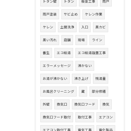
トタン壁
トタン
板金工事
雨戸
雨戸塗装
サビ止め
ケレン作業
ケレン
土間洗浄
入口
黒カビ
黒い汚れ
店舗
現場
ライン
養生
エコ給湯
エコ給湯設置工事
エラーメッセージ
沸かない
お湯が沸かない
沸き上げ
残湯量
お風呂クリーニング
蔵
部分修繕
外壁
換気口
換気口フード
換気
換気口フード取付
取付工事
エアコン
エアコン取付工事
電気工事
電化製品