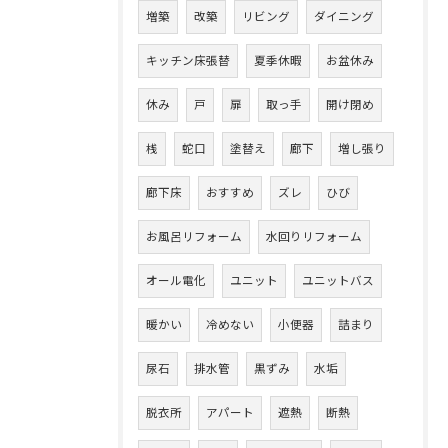
増築
改築
リビング
ダイニング
キッチン床張替
夏季休暇
お盆休み
休み
戸
扉
取っ手
開け閉め
桟
蛇口
塗替え
廊下
増し張り
廊下床
おすすめ
ズレ
ひび
お風呂リフォーム
水回りリフォーム
オール電化
ユニット
ユニットバス
暖かい
冷めない
小便器
詰まり
尿石
排水管
黒ずみ
水垢
脱衣所
アパート
遮熱
断熱