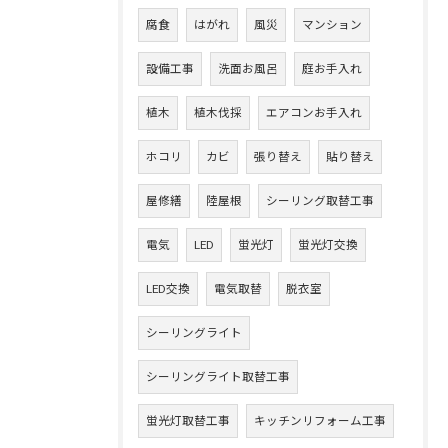
腐食
はがれ
風災
マンション
設備工事
洗面お風呂
庭お手入れ
植木
植木伐採
エアコンお手入れ
ホコリ
カビ
張り替え
貼り替え
屋修繕
陸屋根
シーリング取替工事
電気
LED
蛍光灯
蛍光灯交換
LED交換
電気取替
脱衣室
シーリングライト
シーリングライト取替工事
蛍光灯取替工事
キッチンリフォーム工事