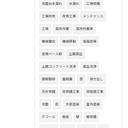
洗面台水漏れ
水漏れ
工場修繕
工場改修
改修工事
メンテナンス
工場
高所作業
高所作業車
機械撤去
機械移動
仮設足場
足場ベース跡
土間高圧
土間コンクリート洗浄
高圧洗浄
害獣駆除
屋根裏
窓
掃き出し
天井修繕
床修繕工事
床張替工事
洗面
庇
木部塗装
室内塗装
デコール
板金
壁
壁修繕