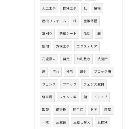
大工工事
修繕工事
瓦
屋根
屋根リフォーム
棟
屋根修繕
草刈り
防草シート
伐採
庭
整地
外構工事
エクステリア
花壇撤去
剪定
砂利敷き
洗面所
床
汚れ
掃除
屋外
ブロック塀
フェンス
ブロック
フェンス取付
駐車場
フェンス塀
鍵
ドアノブ
取替
鍵交換
勝手口
ドア
部屋
一枚
瓦取替
瓦差し替え
瓦修繕