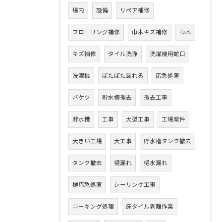
場内
設備
リペア補修
フローリング補修
巾木キズ補修
巾木
キズ補修
タイル洗浄
洗濯機用蛇口
洗濯機
ぽたぽた漏れる
応急処置
バケツ
貯水槽撤去
撤去工事
貯水槽
工事
大型工事
工場案件
大きい工場
大工事
貯水槽タンク撤去
タンク撤去
樋漏れ
樋水漏れ
樋応急処置
シーリング工事
コーキング処理
床タイル剥離作業