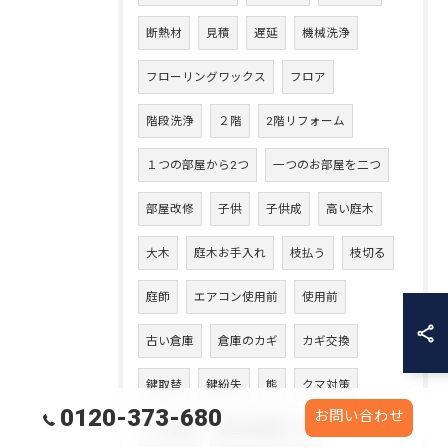
断熱材
見積
遅延
機械洗浄
フローリングワックス
フロア
階段洗浄
２階
2階リフォーム
１つの部屋から2つ
一つのお部屋を二つ
部屋改修
子供
子供成
高い庭木
大木
庭木お手入れ
枝払う
枝切る
庭師
エアコン使用前
使用前
古い倉庫
倉庫のカギ
カギ交換
鍵取替
鍵紛失
熊
クマ対策
0120-373-680
お問い合わせ
クマ出没
安全な環境づくり