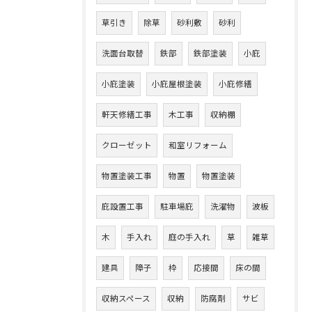
草引き
除草
砂利敷
砂利
洗面台取替
鉄部
鉄部塗装
小庇
小庇塗装
小庇屋根塗装
小庇修繕
軒天修繕工事
木工事
収納棚
クローゼット
和室リフォーム
物置塗装工事
物置
物置塗装
庇設置工事
駐車場庇
洗濯物
波板
木
手入れ
庭の手入れ
草
雑草
建具
障子
枠
応接間
床の間
収納スペース
収納
防腐剤
サビ