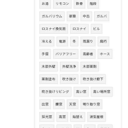
お湯
リモコン
鉄骨
階段
ガルバリウム
新築
中古
ガルバ
ロスナイ換気扇
ロスナイ
ビル
冷える
電源
冬
雨漏り
腐朽
手摺
バリアフリー
高齢者
ホース
木部外壁
外壁洗浄
木部薬剤
薬剤塗布
吹き抜け
吹き抜け廊下
吹き抜けリビング
高い窓
高い場所窓
出窓
腰窓
天窓
明り取り窓
採光窓
高窓
貼替え
波型屋根