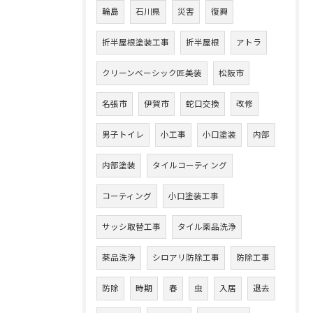
輪島
石川県
災害
復興
折半屋根塗装工事
折半屋根
アトラ
クリーンベーシック匠美装
松阪市
名張市
伊賀市
蛇口交換
改修
男子トイレ
小工事
小口塗装
内部
内部塗装
タイルコーティング
コーティング
小口塗装工事
サッシ取替工事
タイル薬品洗浄
薬品洗浄
シロアリ防除工事
防除工事
防除
時期
春
虫
入居
退去