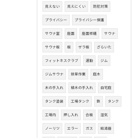
見えない
見えにくい
防犯対策
プライバシー
プライバシー保護
サウナ室
座面
座面修繕
サウナ
サウナ板
板
ザラ板
ざらいた
フィットネスクラブ
運動
ジム
ジムサウナ
除草作業
庭木
木の手入れ
植木の手入れ
自宅庭
タンク塗装
工場タンク
鉄
タンク
工場内
押し入れ
合板
湿気
ノーリツ
エラー
ガス
給湯器