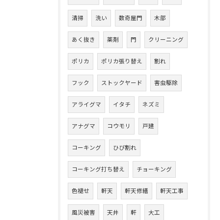
清掃
洗い
数奇屋門
木部
あく抜き
薬剤
門
クリーニング
ポリカ
ポリカ張り替え
割れ
フック
ストックヤード
害虫駆除
アライグマ
イタチ
ネズミ
アナグマ
コウモリ
戸建
コーキング
ひび割れ
コーキング打ち替え
チョーキング
色褪せ
軒天
軒天修繕
軒天工事
風災被害
天井
軒
大工