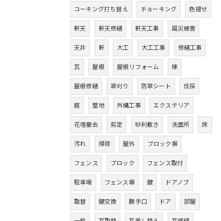
コーキング打ち替え
チョーキング
色褪せ
軒天
軒天修繕
軒天工事
風災被害
天井
軒
大工
大工工事
修繕工事
瓦
屋根
屋根リフォーム
棟
屋根修繕
草刈り
防草シート
伐採
庭
整地
外構工事
エクステリア
花壇撤去
剪定
砂利敷き
洗面所
床
汚れ
掃除
屋外
ブロック塀
フェンス
ブロック
フェンス取付
駐車場
フェンス塀
鍵
ドアノブ
取替
鍵交換
勝手口
ドア
部屋