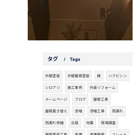
タグ
Tags
外壁塗装
外壁屋根塗装
蜂
ハクビシン
シロアリ
施工事例
外装リフォーム
ホームページ
ブログ
屋根工事
屋根葺き替え
漆喰
漆喰工事
雨漏れ
雨漏れ修繕
台風
地震
現場調査
屋根塗装工事
車庫
車庫屋根
スレート