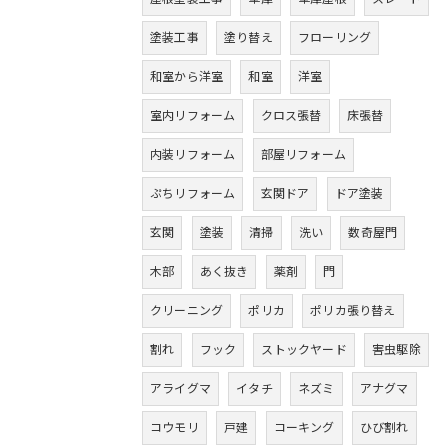
塗装工事
塗り替え
フローリング
和室から洋室
和室
洋室
室内リフォーム
クロス張替
床張替
内装リフォーム
部屋リフォーム
ぷちリフォーム
玄関ドア
ドア塗装
玄関
塗装
清掃
洗い
数奇屋門
木部
あく抜き
薬剤
門
クリーニング
ポリカ
ポリカ張り替え
割れ
フック
ストックヤード
害虫駆除
アライグマ
イタチ
ネズミ
アナグマ
コウモリ
戸建
コーキング
ひび割れ