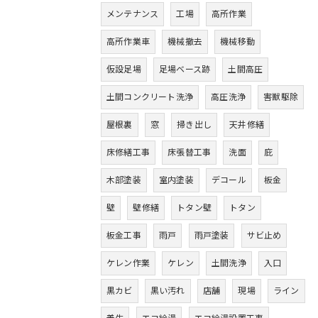
メンテナンス
工場
高所作業
高所作業車
機械撤去
機械移動
仮設足場
足場ベース跡
土間高圧
土間コンクリート洗浄
高圧洗浄
害獣駆除
屋根裏
窓
掃き出し
天井修繕
床修繕工事
床張替工事
洗面
庇
木部塗装
室内塗装
デコール
板金
壁
壁修繕
トタン壁
トタン
板金工事
雨戸
雨戸塗装
サビ止め
ケレン作業
ケレン
土間洗浄
入口
黒カビ
黒い汚れ
店舗
現場
ライン