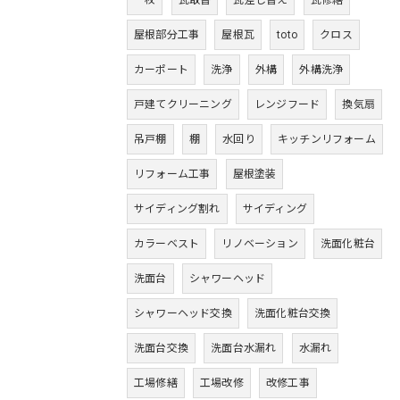
一枚
瓦取替
瓦差し替え
瓦修繕
屋根部分工事
屋根瓦
toto
クロス
カーポート
洗浄
外構
外構洗浄
戸建てクリーニング
レンジフード
換気扇
吊戸棚
棚
水回り
キッチンリフォーム
リフォーム工事
屋根塗装
サイディング割れ
サイディング
カラーベスト
リノベーション
洗面化粧台
洗面台
シャワーヘッド
シャワーヘッド交換
洗面化粧台交換
洗面台交換
洗面台水漏れ
水漏れ
工場修繕
工場改修
改修工事