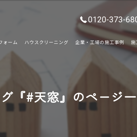
0120-373-68
フォーム
ハウスクリーニング
企業・工場の施工事例
施
水回り
内装
グ『#天窓』のページ
外装
ぷちリフォーム
外構・エクステリア
害虫害獣駆除