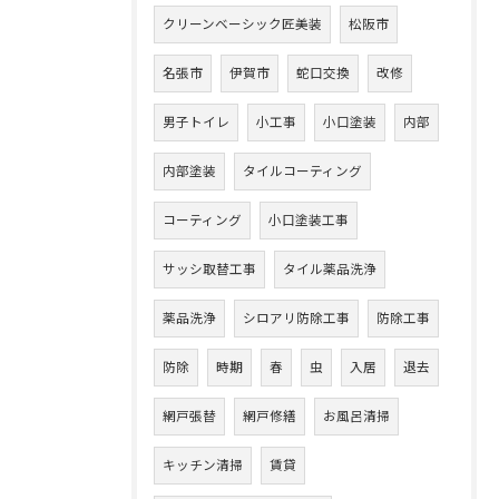
クリーンベーシック匠美装
松阪市
名張市
伊賀市
蛇口交換
改修
男子トイレ
小工事
小口塗装
内部
内部塗装
タイルコーティング
コーティング
小口塗装工事
サッシ取替工事
タイル薬品洗浄
薬品洗浄
シロアリ防除工事
防除工事
防除
時期
春
虫
入居
退去
網戸張替
網戸修繕
お風呂清掃
キッチン清掃
賃貸