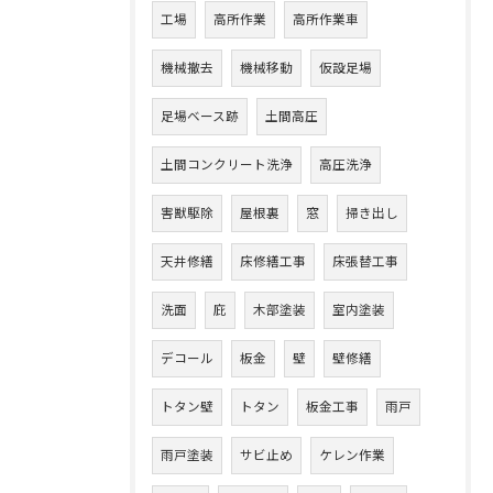
工場
高所作業
高所作業車
機械撤去
機械移動
仮設足場
足場ベース跡
土間高圧
土間コンクリート洗浄
高圧洗浄
害獣駆除
屋根裏
窓
掃き出し
天井修繕
床修繕工事
床張替工事
洗面
庇
木部塗装
室内塗装
デコール
板金
壁
壁修繕
トタン壁
トタン
板金工事
雨戸
雨戸塗装
サビ止め
ケレン作業