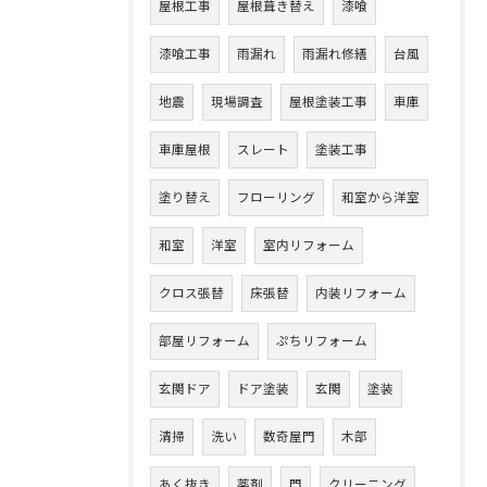
屋根工事
屋根葺き替え
漆喰
漆喰工事
雨漏れ
雨漏れ修繕
台風
地震
現場調査
屋根塗装工事
車庫
車庫屋根
スレート
塗装工事
塗り替え
フローリング
和室から洋室
和室
洋室
室内リフォーム
クロス張替
床張替
内装リフォーム
部屋リフォーム
ぷちリフォーム
玄関ドア
ドア塗装
玄関
塗装
清掃
洗い
数奇屋門
木部
あく抜き
薬剤
門
クリーニング