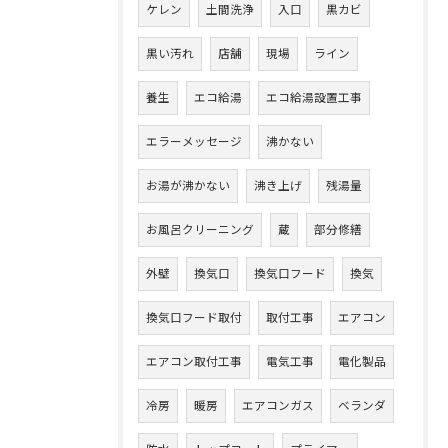
ケレン
土間洗浄
入口
黒カビ
黒い汚れ
店舗
現場
ライン
養生
エコ給湯
エコ給湯設置工事
エラーメッセージ
沸かない
お湯が沸かない
沸き上げ
残湯量
お風呂クリーニング
蔵
部分修繕
外壁
換気口
換気口フード
換気
換気口フード取付
取付工事
エアコン
エアコン取付工事
電気工事
電化製品
冷房
暖房
エアコンガス
ベランダ