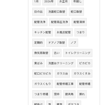
1月
2026年
お正月
年越し
日の出
洗面蛇口取替
蛇口取替
配管洗浄
配管高圧洗浄
配管清掃
キッチン配管
お風呂配管
つまり
定期的
ドアノブ取替
ノブ
換気扇取替
古い
トイレクリーニング
黄ばみ
洗面台クリーニング
ピカピカ
蛇口ピカピカ
ガラス台
ガラスくすみ
ガラスくもり
配管修繕工事
配管修繕
つまり修繕
窓枠
建具角
擦れ
壁掛け
雪
積雪
ポケフタ