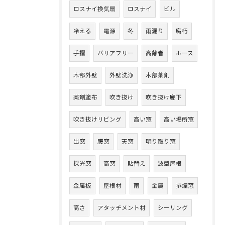
ロスナイ換気扇
ロスナイ
ビル
冷える
電源
冬
雨漏り
腐朽
手摺
バリアフリー
高齢者
ホース
木部外壁
外壁洗浄
木部薬剤
薬剤塗布
吹き抜け
吹き抜け廊下
吹き抜けリビング
高い窓
高い場所窓
出窓
腰窓
天窓
明り取り窓
採光窓
高窓
貼替え
波型屋根
金属板
屋根材
雨
金属
排煙窓
高さ
アタッチメント材
シーリング