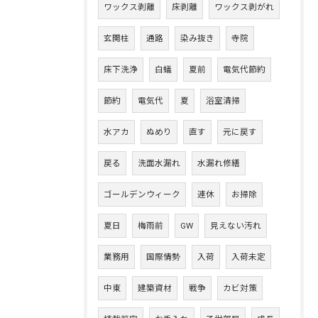
ワックス剥離
床剥離
ワックス剥がれ
玄関柱
通路
染み抜き
寺院
床下洗浄
白蟻
夏前
電気代節約
節約
電気代
夏
浴室清掃
水アカ
ぬめり
直す
元に戻す
戻る
洗面水漏れ
水漏れ修繕
ゴールデンウィーク
連休
お掃除
夏日
梅雨前
GW
見えない汚れ
業務用
国際情勢
入荷
入荷未定
中東
建築資材
戦争
カビ対策