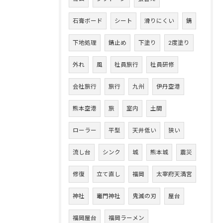
石膏ボード
シート
滑りにくい
錆
下地処理
錆止め
下塗り
2度塗り
外れ
風
社員旅行
社員研修
会社旅行
旅行
九州
伊丹空港
熊本空港
旅
室内
土間
ローラー
平型
天井低い
狭い
流し台
シンク
城
熊本城
震災
修復
立て直し
福岡
太宰府天満宮
神社
竈門神社
鬼滅の刃
屋台
福岡屋台
福岡ラーメン