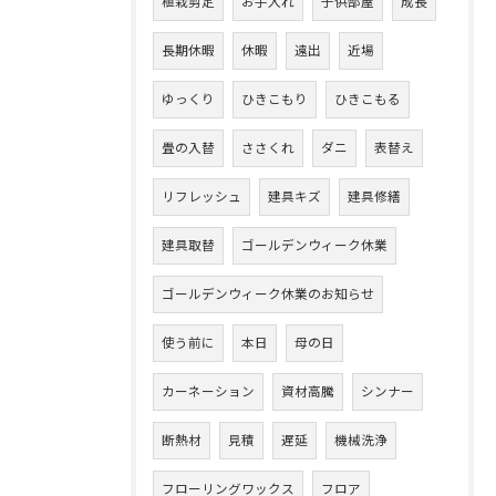
植栽剪定
お手入れ
子供部屋
成長
長期休暇
休暇
遠出
近場
ゆっくり
ひきこもり
ひきこもる
畳の入替
ささくれ
ダニ
表替え
リフレッシュ
建具キズ
建具修繕
建具取替
ゴールデンウィーク休業
ゴールデンウィーク休業のお知らせ
使う前に
本日
母の日
カーネーション
資材高騰
シンナー
断熱材
見積
遅延
機械洗浄
フローリングワックス
フロア