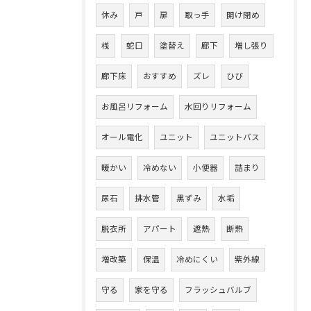
休み
戸
扉
取っ手
開け閉め
桟
蛇口
塗替え
廊下
増し張り
廊下床
おすすめ
ズレ
ひび
お風呂リフォーム
水回りリフォーム
オール電化
ユニット
ユニットバス
暖かい
冷めない
小便器
詰まり
尿石
排水管
黒ずみ
水垢
脱衣所
アパート
遮熱
断熱
増改築
保温
冷めにくい
紫外線
守る
家を守る
フラッシュバルブ