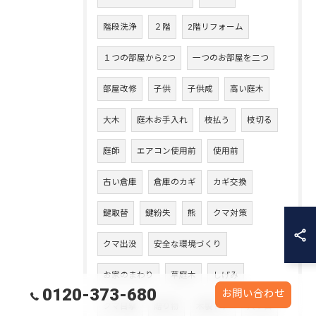
階段洗浄
２階
2階リフォーム
１つの部屋から2つ
一つのお部屋を二つ
部屋改修
子供
子供成
高い庭木
大木
庭木お手入れ
枝払う
枝切る
庭師
エアコン使用前
使用前
古い倉庫
倉庫のカギ
カギ交換
鍵取替
鍵紛失
熊
クマ対策
クマ出没
安全な環境づくり
お家のまわり
草庭木
しげみ
0120-373-680
お問い合わせ
クマ目撃
贈り物
木製ドア
入り口