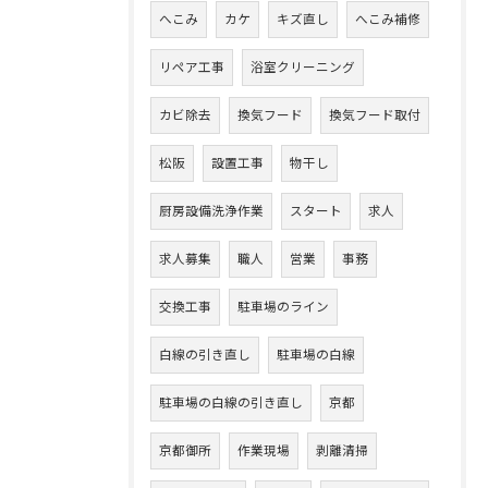
へこみ
カケ
キズ直し
へこみ補修
リペア工事
浴室クリーニング
カビ除去
換気フード
換気フード取付
松阪
設置工事
物干し
厨房設備洗浄作業
スタート
求人
求人募集
職人
営業
事務
交換工事
駐車場のライン
白線の引き直し
駐車場の白線
駐車場の白線の引き直し
京都
京都御所
作業現場
剥離清掃