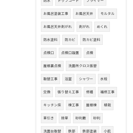
防水
トップコート
プライマー
お風呂塗装工事
お風呂天井
モルタル
お風呂天井剥がれ
剥がれ
めくれ
防水塗料
防カビ
防カビ塗料
点検口
点検口設置
点検
屋根裏点検
洗面所クロス張替
取替工事
浴室
シャワー
水栓
交換
張り替え工事
修繕
補修工事
キッチン床
棟工事
屋根棟
植栽
草引き
除草
砂利敷
砂利
洗面台取替
鉄部
鉄部塗装
小庇