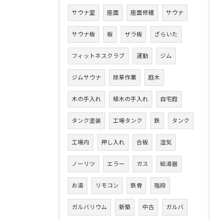
サウナ室
座面
座面修繕
サウナ
サウナ板
板
ザラ板
ざらいた
フィットネスクラブ
運動
ジム
ジムサウナ
除草作業
庭木
木の手入れ
植木の手入れ
自宅庭
タンク塗装
工場タンク
鉄
タンク
工場内
押し入れ
合板
湿気
ノーリツ
エラー
ガス
給湯器
お湯
リモコン
鉄骨
階段
ガルバリウム
新築
中古
ガルバ