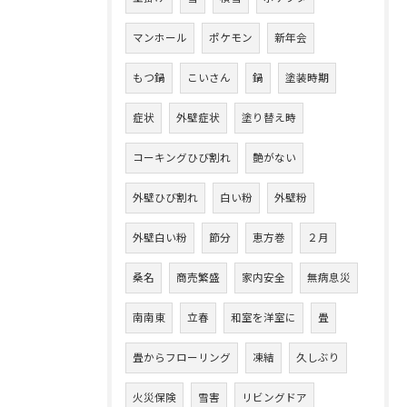
マンホール
ポケモン
新年会
もつ鍋
こいさん
鍋
塗装時期
症状
外壁症状
塗り替え時
コーキングひび割れ
艶がない
外壁ひび割れ
白い粉
外壁粉
外壁白い粉
節分
恵方巻
２月
桑名
商売繁盛
家内安全
無病息災
南南東
立春
和室を洋室に
畳
畳からフローリング
凍結
久しぶり
火災保険
雪害
リビングドア