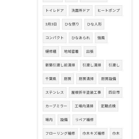
トイレドア
洗面所ドア
ヒートポンプ
3月3日
ひな祭り
ひな人形
コンパクト
ひなあられ
強風
樋修繕
地域密着
出張
新築引渡し前清掃
引渡し清掃
引渡し
千葉県
厨房
厨房清掃
厨房設備
ステンレス
屋根折半塗装工事
四日市
カーブミラー
工場内清掃
定期点検
場内
設備
リペア補修
フローリング補修
巾木キズ補修
巾木