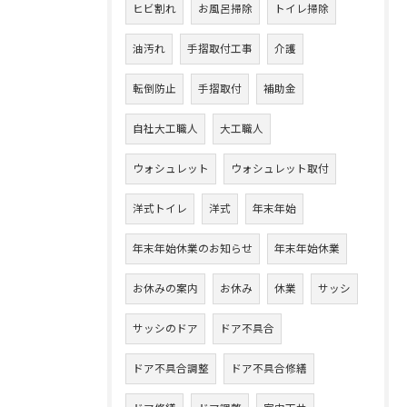
ヒビ割れ
お風呂掃除
トイレ掃除
油汚れ
手摺取付工事
介護
転倒防止
手摺取付
補助金
自社大工職人
大工職人
ウォシュレット
ウォシュレット取付
洋式トイレ
洋式
年末年始
年末年始休業のお知らせ
年末年始休業
お休みの案内
お休み
休業
サッシ
サッシのドア
ドア不具合
ドア不具合調整
ドア不具合修繕