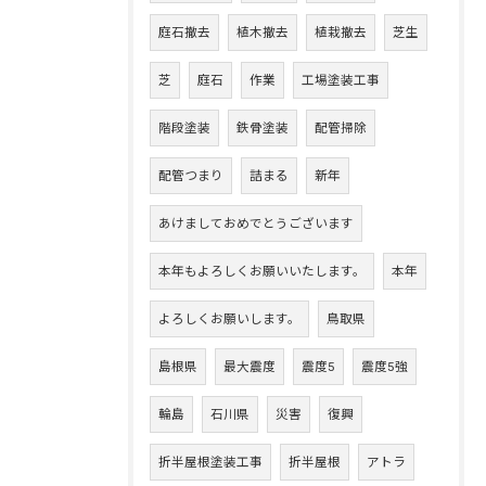
庭石撤去
植木撤去
植栽撤去
芝生
芝
庭石
作業
工場塗装工事
階段塗装
鉄骨塗装
配管掃除
配管つまり
詰まる
新年
あけましておめでとうございます
本年もよろしくお願いいたします。
本年
よろしくお願いします。
鳥取県
島根県
最大震度
震度5
震度5強
輪島
石川県
災害
復興
折半屋根塗装工事
折半屋根
アトラ