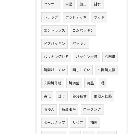
センサー
自動
加工
排水
トラップ
ウッドデッキ
ウッド
エントランス
ゴムパッキン
ドアパッキン
パッキン
パッキン切れる
パッキン交換
玄関鍵
鍵開けにくい
回しにくい
玄関鍵交換
玄関鍵修繕
鍵調整
調整
樋
劣化
ゴミ
部分張替
雨侵入経路
雨侵入
板金張替
ロータンク
ボールタップ
リペア
補修