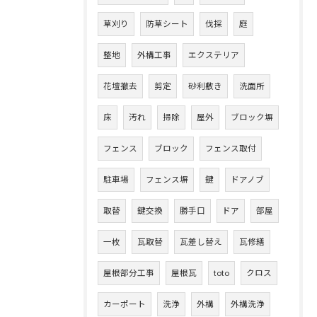
草刈り
防草シート
伐採
庭
整地
外構工事
エクステリア
花壇撤去
剪定
砂利敷き
洗面所
床
汚れ
掃除
屋外
ブロック塀
フェンス
ブロック
フェンス取付
駐車場
フェンス塀
鍵
ドアノブ
取替
鍵交換
勝手口
ドア
部屋
一枚
瓦取替
瓦差し替え
瓦修繕
屋根部分工事
屋根瓦
toto
クロス
カーポート
洗浄
外構
外構洗浄