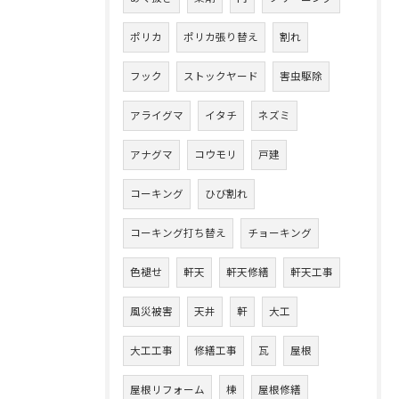
ポリカ
ポリカ張り替え
割れ
フック
ストックヤード
害虫駆除
アライグマ
イタチ
ネズミ
アナグマ
コウモリ
戸建
コーキング
ひび割れ
コーキング打ち替え
チョーキング
色褪せ
軒天
軒天修繕
軒天工事
風災被害
天井
軒
大工
大工工事
修繕工事
瓦
屋根
屋根リフォーム
棟
屋根修繕