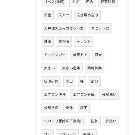
リペア(補修)
キズ
凹み
軒天貼替
平屋
天カセ
天井埋め込み
天井埋め込みカセット型
カセット型
倉庫
事務所
テナント
ドアハンガー
倉庫ドア
巨大
大きい
大きい倉庫
臨時休業
社印研修
小口
柱
部分
エアコン洗浄
エアコン分解
分解洗い
分解洗浄
駆除
床下
シロアリ駆除床下点検口
防御
手洗い
ゴム
ジプトーン
張替え