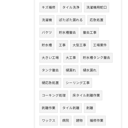
キズ補修
タイル洗浄
洗濯機用蛇口
洗濯機
ぽたぽた漏れる
応急処置
バケツ
貯水槽撤去
撤去工事
貯水槽
工事
大型工事
工場案件
大きい工場
大工事
貯水槽タンク撤去
タンク撤去
樋漏れ
樋水漏れ
樋応急処置
シーリング工事
コーキング処理
床タイル剥離作業
剥離作業
タイル剥離
剥離
ワックス
病院
建物
補修作業