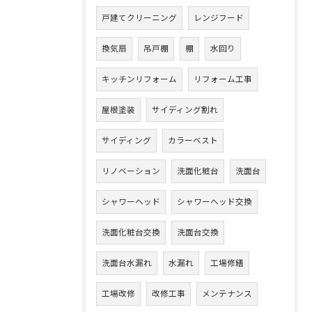
戸建てクリーニング
レンジフード
換気扇
吊戸棚
棚
水回り
キッチンリフォーム
リフォーム工事
屋根塗装
サイディング割れ
サイディング
カラーベスト
リノベーション
洗面化粧台
洗面台
シャワーヘッド
シャワーヘッド交換
洗面化粧台交換
洗面台交換
洗面台水漏れ
水漏れ
工場修繕
工場改修
改修工事
メンテナンス