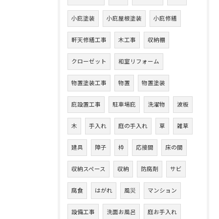
小庇塗装
小庇屋根塗装
小庇修繕
軒天修繕工事
木工事
収納棚
クローゼット
和室リフォーム
物置塗装工事
物置
物置塗装
庇設置工事
駐車場庇
洗濯物
波板
木
手入れ
庭の手入れ
草
雑草
建具
障子
枠
応接間
床の間
収納スペース
収納
防腐剤
サビ
腐食
はがれ
風災
マンション
設備工事
洗面お風呂
庭お手入れ