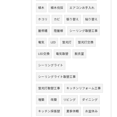
植木
植木伐採
エアコンお手入れ
ホコリ
カビ
張り替え
貼り替え
屋修繕
陸屋根
シーリング取替工事
電気
LED
蛍光灯
蛍光灯交換
LED交換
電気取替
脱衣室
シーリングライト
シーリングライト取替工事
蛍光灯取替工事
キッチンリフォーム工事
増築
改築
リビング
ダイニング
キッチン床張替
夏季休暇
お盆休み