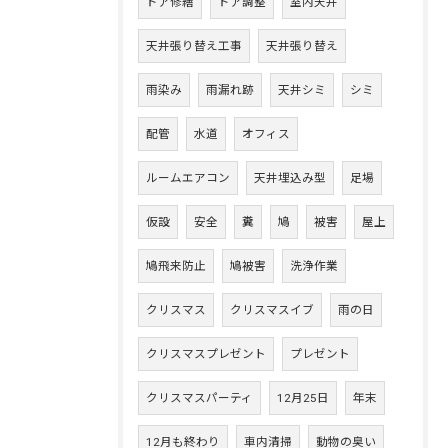
ドア修繕
ドア調整
室内天井
天井張り替え工事
天井張り替え
雨染み
雨漏れ跡
天井シミ
シミ
配管
水道
オフィス
ルームエアコン
天井埋込み型
足場
仮設
安全
糞
鳩
被害
屋上
鳩飛来防止
鳩被害
洗浄作業
クリスマス
クリスマスイブ
雨の日
クリスマスプレゼント
プレゼント
クリスマスパーティ
12月25日
年末
12月も終わり
車内清掃
動物の臭い