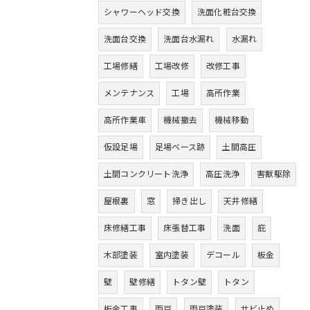
シャワーヘッド交換
洗面化粧台交換
洗面台交換
洗面台水漏れ
水漏れ
工場修繕
工場改修
改修工事
メンテナンス
工場
高所作業
高所作業車
機械撤去
機械移動
仮設足場
足場ベース跡
土間高圧
土間コンクリート洗浄
高圧洗浄
害獣駆除
屋根裏
窓
掃き出し
天井修繕
床修繕工事
床張替工事
洗面
庇
木部塗装
室内塗装
デコール
板金
壁
壁修繕
トタン壁
トタン
板金工事
雨戸
雨戸塗装
サビ止め