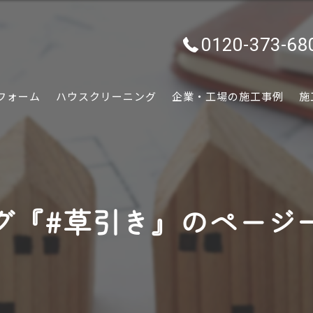
0120-373-68
フォーム
ハウスクリーニング
企業・工場の施工事例
施
水回り
内装
グ『#草引き』のページ
外装
ぷちリフォーム
外構・エクステリア
害虫害獣駆除