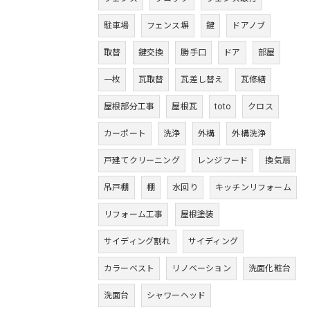
駐車場
フェンス塀
鍵
ドアノブ
取替
鍵交換
勝手口
ドア
部屋
一枚
瓦取替
瓦差し替え
瓦修繕
屋根部分工事
屋根瓦
toto
クロス
カーポート
洗浄
外構
外構洗浄
戸建てクリーニング
レンジフード
換気扇
吊戸棚
棚
水回り
キッチンリフォーム
リフォーム工事
屋根塗装
サイディング割れ
サイディング
カラーベスト
リノベーション
洗面化粧台
洗面台
シャワーヘッド