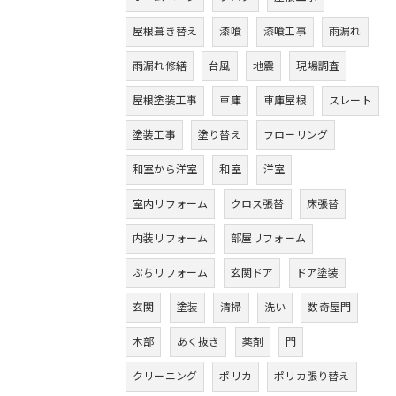
屋根葺き替え
漆喰
漆喰工事
雨漏れ
雨漏れ修繕
台風
地震
現場調査
屋根塗装工事
車庫
車庫屋根
スレート
塗装工事
塗り替え
フローリング
和室から洋室
和室
洋室
室内リフォーム
クロス張替
床張替
内装リフォーム
部屋リフォーム
ぷちリフォーム
玄関ドア
ドア塗装
玄関
塗装
清掃
洗い
数奇屋門
木部
あく抜き
薬剤
門
クリーニング
ポリカ
ポリカ張り替え