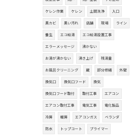
ケレン作業
ケレン
土間洗浄
入口
黒カビ
黒い汚れ
店舗
現場
ライン
養生
エコ給湯
エコ給湯設置工事
エラーメッセージ
沸かない
お湯が沸かない
沸き上げ
残湯量
お風呂クリーニング
蔵
部分修繕
外壁
換気口
換気口フード
換気
換気口フード取付
取付工事
エアコン
エアコン取付工事
電気工事
電化製品
冷房
暖房
エアコンガス
ベランダ
防水
トップコート
プライマー