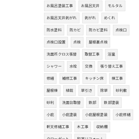
お風呂塗装工事
お風呂天井
モルタル
お風呂天井剥がれ
剥がれ
めくれ
防水塗料
防カビ
防カビ塗料
点検口
点検口設置
点検
屋根裏点検
洗面所クロス張替
取替工事
浴室
シャワー
水栓
交換
張り替え工事
修繕
補修工事
キッチン床
棟工事
屋根棟
植栽
草引き
除草
砂利敷
砂利
洗面台取替
鉄部
鉄部塗装
小庇
小庇塗装
小庇屋根塗装
小庇修繕
軒天修繕工事
木工事
収納棚