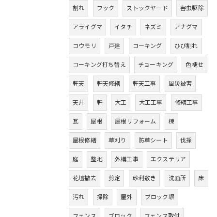
割れ
フック
ストックヤード
害虫駆除
アライグマ
イタチ
ネズミ
アナグマ
コウモリ
戸建
コーキング
ひび割れ
コーキング打ち替え
チョーキング
色褪せ
軒天
軒天修繕
軒天工事
風災被害
天井
軒
大工
大工工事
修繕工事
瓦
屋根
屋根リフォーム
棟
屋根修繕
草刈り
防草シート
伐採
庭
整地
外構工事
エクステリア
花壇撤去
剪定
砂利敷き
洗面所
床
汚れ
掃除
屋外
ブロック塀
フェンス
ブロック
フェンス取付