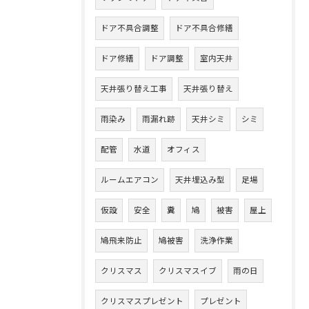
ドア不具合調整
ドア不具合修繕
ドア修繕
ドア調整
室内天井
天井張り替え工事
天井張り替え
雨染み
雨漏れ跡
天井シミ
シミ
配管
水道
オフィス
ルームエアコン
天井埋込み型
足場
仮設
安全
糞
鳩
被害
屋上
鳩飛来防止
鳩被害
洗浄作業
クリスマス
クリスマスイブ
雨の日
クリスマスプレゼント
プレゼント