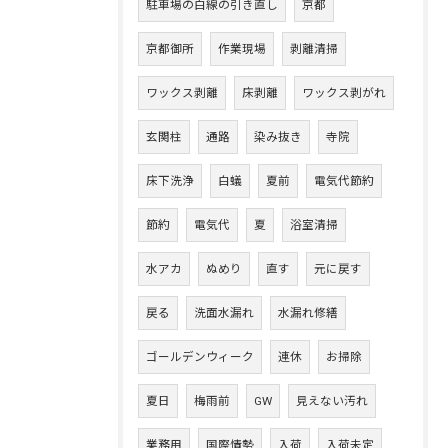
駐車場の白線の引き直し
京都
京都御所
作業現場
剥離清掃
ワックス剥離
床剥離
ワックス剥がれ
玄関柱
通路
染み抜き
寺院
床下洗浄
白蟻
夏前
電気代節約
節約
電気代
夏
浴室清掃
水アカ
ぬめり
直す
元に戻す
戻る
洗面水漏れ
水漏れ修繕
ゴールデンウィーク
連休
お掃除
夏日
梅雨前
GW
見えない汚れ
業務用
国際情勢
入荷
入荷未定