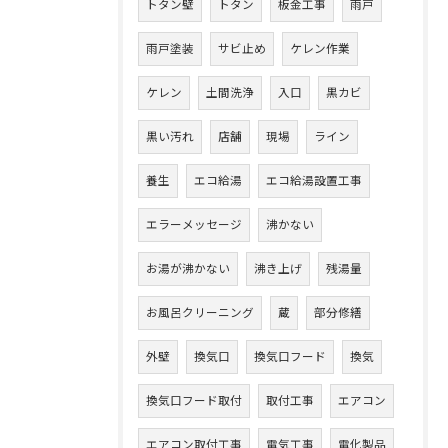
トタン壁
トタン
板金工事
雨戸
雨戸塗装
サビ止め
ケレン作業
ケレン
土間洗浄
入口
黒カビ
黒い汚れ
店舗
現場
ライン
養生
エコ給湯
エコ給湯設置工事
エラーメッセージ
沸かない
お湯が沸かない
沸き上げ
残湯量
お風呂クリーニング
蔵
部分修繕
外壁
換気口
換気口フード
換気
換気口フード取付
取付工事
エアコン
エアコン取付工事
電気工事
電化製品