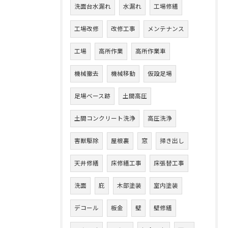
洗面台水漏れ
水漏れ
工場修繕
工場改修
改修工事
メンテナンス
工場
高所作業
高所作業車
機械撤去
機械移動
仮設足場
足場ベース跡
土間高圧
土間コンクリート洗浄
高圧洗浄
害獣駆除
屋根裏
窓
掃き出し
天井修繕
床修繕工事
床張替工事
洗面
庇
木部塗装
室内塗装
デコール
板金
壁
壁修繕