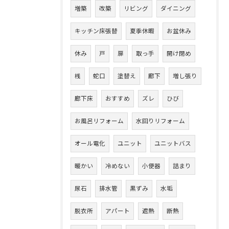
増築
改築
リビング
ダイニング
キッチン床張替
夏季休暇
お盆休み
休み
戸
扉
取っ手
開け閉め
桟
蛇口
塗替え
廊下
増し張り
廊下床
おすすめ
ズレ
ひび
お風呂リフォーム
水回りリフォーム
オール電化
ユニット
ユニットバス
暖かい
冷めない
小便器
詰まり
尿石
排水管
黒ずみ
水垢
脱衣所
アパート
遮熱
断熱