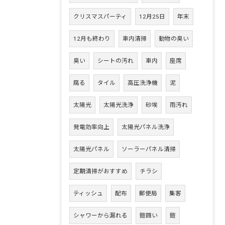
クリスマスパーティ
12月25日
年末
12月も終わり
車内清掃
動物の臭い
臭い
シートの汚れ
車内
座席
腐る
タイル
高圧洗浄機
泥
太陽光
太陽光洗浄
砂埃
雨汚れ
発電効率向上
太陽光パネル洗浄
太陽光パネル
ソーラーパネル清掃
定期清掃がおすすめ
チラシ
ティッシュ
配布
郵便局
集客
シャワーから漏れる
鎧囲い
鎧