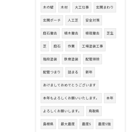
木の壁
木材
大工仕事
玄関まわり
玄関ポーチ
人工芝
安全対策
庭石撤去
植木撤去
植栽撤去
芝生
芝
庭石
作業
工場塗装工事
階段塗装
鉄骨塗装
配管掃除
配管つまり
詰まる
新年
あけましておめでとうございます
本年もよろしくお願いいたします。
本年
よろしくお願いします。
鳥取県
島根県
最大震度
震度5
震度5強