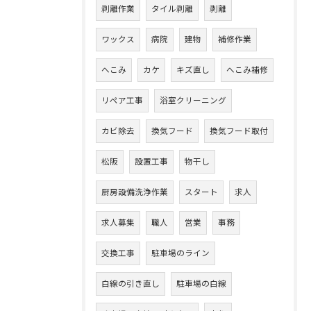
剥離作業
タイル剥離
剥離
ワックス
病院
建物
補修作業
へこみ
カケ
キズ直し
へこみ補修
リペア工事
浴室クリーニング
カビ除去
換気フード
換気フード取付
松阪
設置工事
物干し
厨房設備洗浄作業
スタート
求人
求人募集
職人
営業
事務
交換工事
駐車場のライン
白線の引き直し
駐車場の白線