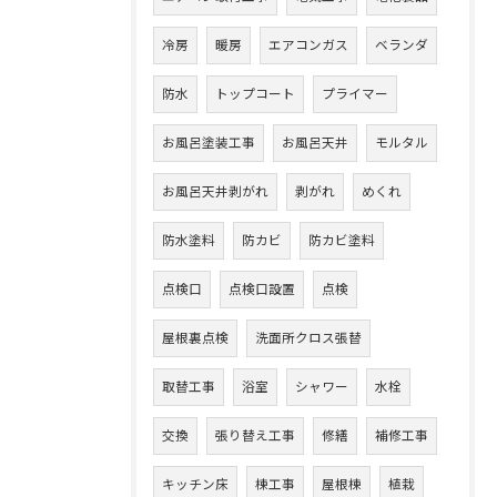
冷房
暖房
エアコンガス
ベランダ
防水
トップコート
プライマー
お風呂塗装工事
お風呂天井
モルタル
お風呂天井剥がれ
剥がれ
めくれ
防水塗料
防カビ
防カビ塗料
点検口
点検口設置
点検
屋根裏点検
洗面所クロス張替
取替工事
浴室
シャワー
水栓
交換
張り替え工事
修繕
補修工事
キッチン床
棟工事
屋根棟
植栽