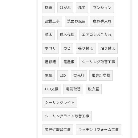
腐食
はがれ
風災
マンション
設備工事
洗面お風呂
庭お手入れ
植木
植木伐採
エアコンお手入れ
ホコリ
カビ
張り替え
貼り替え
屋修繕
陸屋根
シーリング取替工事
電気
LED
蛍光灯
蛍光灯交換
LED交換
電気取替
脱衣室
シーリングライト
シーリングライト取替工事
蛍光灯取替工事
キッチンリフォーム工事