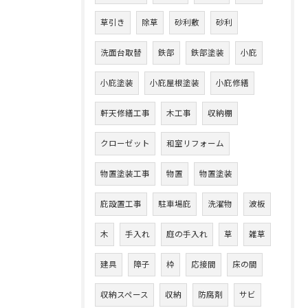
草引き
除草
砂利敷
砂利
洗面台取替
鉄部
鉄部塗装
小庇
小庇塗装
小庇屋根塗装
小庇修繕
軒天修繕工事
木工事
収納棚
クローゼット
和室リフォーム
物置塗装工事
物置
物置塗装
庇設置工事
駐車場庇
洗濯物
波板
木
手入れ
庭の手入れ
草
雑草
建具
障子
枠
応接間
床の間
収納スペース
収納
防腐剤
サビ