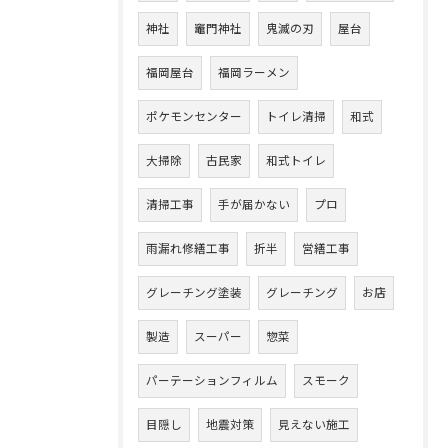
神社
竈門神社
鬼滅の刃
屋台
福岡屋台
福岡ラーメン
ポケモンセンター
トイレ清掃
和式
大掃除
古民家
和式トイレ
清掃工事
手が届かない
プロ
雨漏れ修繕工事
折半
営繕工事
グレーチング塗装
グレーチング
お店
製造
スーパー
惣菜
パーテーションフィルム
スモーク
目隠し
地震対策
見えない施工