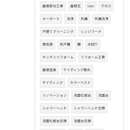
屋根部分工事
屋根瓦
toto
クロス
カーポート
洗浄
外構
外構洗浄
戸建てクリーニング
レンジフード
換気扇
吊戸棚
棚
水回り
キッチンリフォーム
リフォーム工事
屋根塗装
サイディング割れ
サイディング
カラーベスト
リノベーション
洗面化粧台
洗面台
シャワーヘッド
シャワーヘッド交換
洗面化粧台交換
洗面台交換