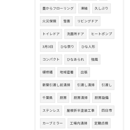
畳からフローリング
凍結
久しぶり
火災保険
雪害
リビングドア
トイレドア
洗面所ドア
ヒートポンプ
3月3日
ひな祭り
ひな人形
コンパクト
ひなあられ
強風
樋修繕
地域密着
出張
新築引渡し前清掃
引渡し清掃
引渡し
千葉県
厨房
厨房清掃
厨房設備
ステンレス
屋根折半塗装工事
四日市
カーブミラー
工場内清掃
定期点検