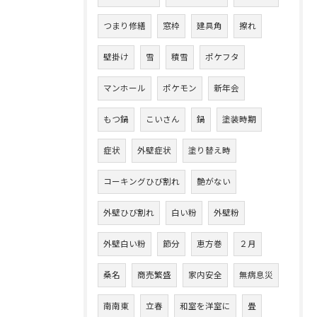
つまり修繕
窓枠
建具角
擦れ
壁掛け
雪
積雪
ポケフタ
マンホール
ポケモン
新年会
もつ鍋
こいさん
鍋
塗装時期
症状
外壁症状
塗り替え時
コーキングひび割れ
艶がない
外壁ひび割れ
白い粉
外壁粉
外壁白い粉
節分
恵方巻
２月
桑名
商売繁盛
家内安全
無病息災
南南東
立春
和室を洋室に
畳