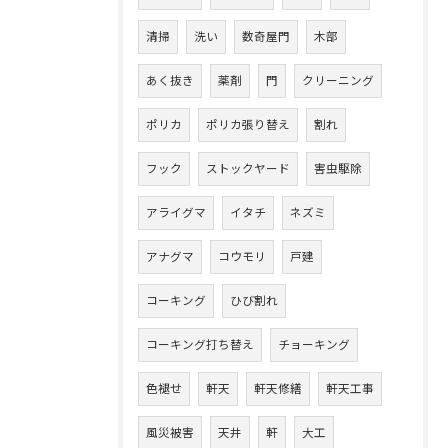
清掃
洗い
数奇屋門
木部
あく抜き
薬剤
門
クリーニング
ポリカ
ポリカ張り替え
割れ
フック
ストックヤード
害虫駆除
アライグマ
イタチ
ネズミ
アナグマ
コウモリ
戸建
コーキング
ひび割れ
コーキング打ち替え
チョーキング
色褪せ
軒天
軒天修繕
軒天工事
風災被害
天井
軒
大工