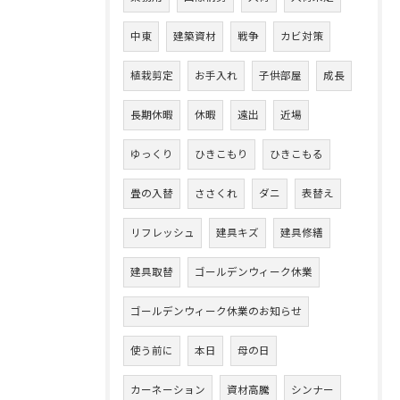
中東
建築資材
戦争
カビ対策
植栽剪定
お手入れ
子供部屋
成長
長期休暇
休暇
遠出
近場
ゆっくり
ひきこもり
ひきこもる
畳の入替
ささくれ
ダニ
表替え
リフレッシュ
建具キズ
建具修繕
建具取替
ゴールデンウィーク休業
ゴールデンウィーク休業のお知らせ
使う前に
本日
母の日
カーネーション
資材高騰
シンナー