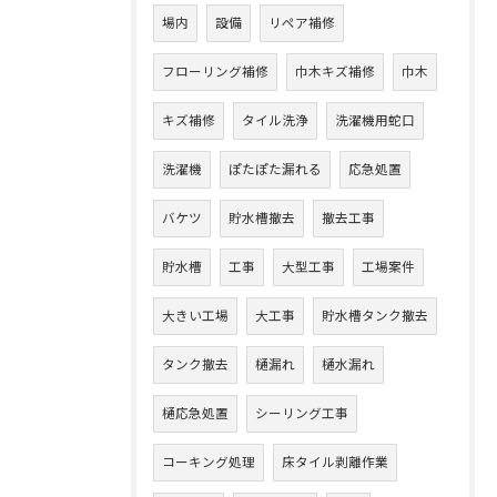
場内
設備
リペア補修
フローリング補修
巾木キズ補修
巾木
キズ補修
タイル洗浄
洗濯機用蛇口
洗濯機
ぽたぽた漏れる
応急処置
バケツ
貯水槽撤去
撤去工事
貯水槽
工事
大型工事
工場案件
大きい工場
大工事
貯水槽タンク撤去
タンク撤去
樋漏れ
樋水漏れ
樋応急処置
シーリング工事
コーキング処理
床タイル剥離作業