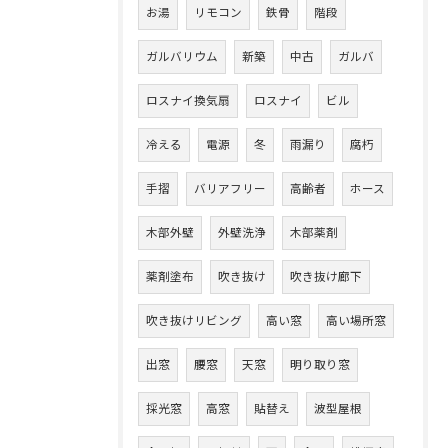
お湯
リモコン
鉄骨
階段
ガルバリウム
新築
中古
ガルバ
ロスナイ換気扇
ロスナイ
ビル
冷える
電源
冬
雨漏り
腐朽
手摺
バリアフリー
高齢者
ホース
木部外壁
外壁洗浄
木部薬剤
薬剤塗布
吹き抜け
吹き抜け廊下
吹き抜けリビング
高い窓
高い場所窓
出窓
腰窓
天窓
明り取り窓
採光窓
高窓
貼替え
波型屋根