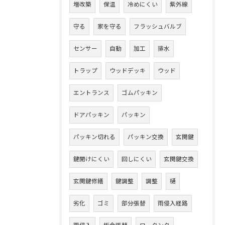
増改築
保温
冷めにくい
紫外線
守る
家を守る
フラッシュバルブ
センサー
自動
加工
排水
トラップ
ウッドデッキ
ウッド
エントランス
ゴムパッキン
ドアパッキン
パッキン
パッキン切れる
パッキン交換
玄関鍵
鍵開けにくい
回しにくい
玄関鍵交換
玄関鍵修繕
鍵調整
調整
樋
劣化
ゴミ
部分張替
雨侵入経路