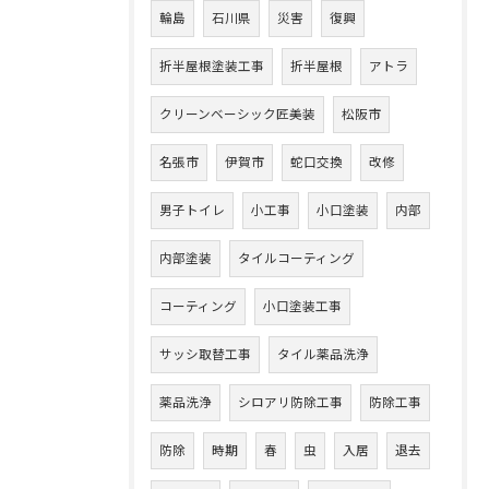
輪島
石川県
災害
復興
折半屋根塗装工事
折半屋根
アトラ
クリーンベーシック匠美装
松阪市
名張市
伊賀市
蛇口交換
改修
男子トイレ
小工事
小口塗装
内部
内部塗装
タイルコーティング
コーティング
小口塗装工事
サッシ取替工事
タイル薬品洗浄
薬品洗浄
シロアリ防除工事
防除工事
防除
時期
春
虫
入居
退去