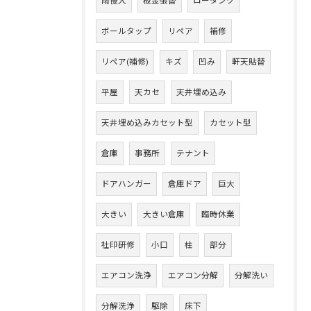
雨侵入
板金張替
ロータンク
ボールタップ
リペア
補修
リペア(補修)
キズ
凹み
軒天貼替
平屋
天カセ
天井埋め込み
天井埋め込みカセット型
カセット型
倉庫
事務所
テナント
ドアハンガー
倉庫ドア
巨大
大きい
大きい倉庫
臨時休業
社印研修
小口
柱
部分
エアコン洗浄
エアコン分解
分解洗い
分解洗浄
駆除
床下