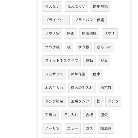
見えない
見えにくい
防犯対策
プライバシー
プライバシー保護
サウナ室
座面
座面修繕
サウナ
サウナ板
板
ザラ板
ざらいた
フィットネスクラブ
運動
ジム
ジムサウナ
除草作業
庭木
木の手入れ
植木の手入れ
自宅庭
タンク塗装
工場タンク
鉄
タンク
工場内
押し入れ
合板
湿気
ノーリツ
エラー
ガス
給湯器