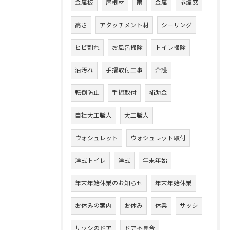
金属板
屋根材
雨
金属
排煙窓
高さ
アタッチメント材
シーリング
ヒビ割れ
お風呂掃除
トイレ掃除
油汚れ
手摺取付工事
介護
転倒防止
手摺取付
補助金
自社大工職人
大工職人
ウォシュレット
ウォシュレット取付
洋式トイレ
洋式
年末年始
年末年始休業のお知らせ
年末年始休業
お休みの案内
お休み
休業
サッシ
サッシのドア
ドア不具合