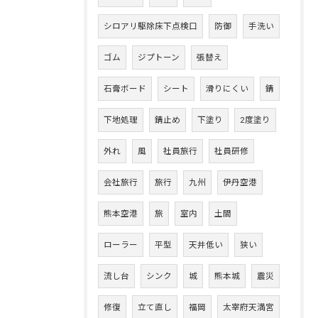
シロアリ駆除床下点検口
防御
手洗い
ゴム
ジプトーン
張替え
石膏ボード
シート
滑りにくい
錆
下地処理
錆止め
下塗り
2度塗り
外れ
風
社員旅行
社員研修
会社旅行
旅行
九州
伊丹空港
熊本空港
旅
室内
土間
ローラー
平型
天井低い
狭い
流し台
シンク
城
熊本城
震災
修復
立て直し
福岡
太宰府天満宮