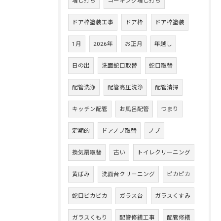
増し打ち
コーキング増し打ち
ドア枠塗装工事
ドア枠
ドア枠塗装
1月
2026年
お正月
年越し
日の出
洗面蛇口取替
蛇口取替
配管洗浄
配管高圧洗浄
配管清掃
キッチン配管
お風呂配管
つまり
定期的
ドアノブ取替
ノブ
換気扇取替
古い
トイレクリーニング
黄ばみ
洗面台クリーニング
ピカピカ
蛇口ピカピカ
ガラス台
ガラスくすみ
ガラスくもり
配管修繕工事
配管修繕