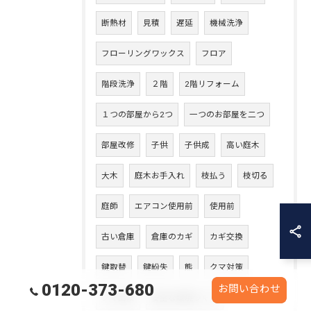
断熱材
見積
遅延
機械洗浄
フローリングワックス
フロア
階段洗浄
２階
2階リフォーム
１つの部屋から2つ
一つのお部屋を二つ
部屋改修
子供
子供成
高い庭木
大木
庭木お手入れ
枝払う
枝切る
庭師
エアコン使用前
使用前
古い倉庫
倉庫のカギ
カギ交換
鍵取替
鍵紛失
熊
クマ対策
0120-373-680
お問い合わせ
クマ出没
安全な環境づくり