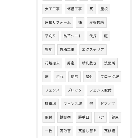
大工工事
修繕工事
瓦
屋根
屋根リフォーム
棟
屋根修繕
草刈り
防草シート
伐採
庭
整地
外構工事
エクステリア
花壇撤去
剪定
砂利敷き
洗面所
床
汚れ
掃除
屋外
ブロック塀
フェンス
ブロック
フェンス取付
駐車場
フェンス塀
鍵
ドアノブ
取替
鍵交換
勝手口
ドア
部屋
一枚
瓦取替
瓦差し替え
瓦修繕