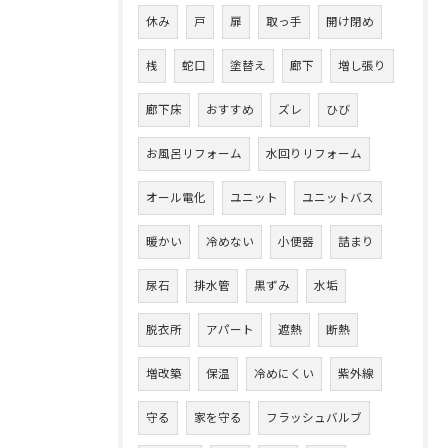
休み
戸
扉
取っ手
開け閉め
桟
蛇口
塗替え
廊下
増し張り
廊下床
おすすめ
ズレ
ひび
お風呂リフォーム
水回りリフォーム
オール電化
ユニット
ユニットバス
暖かい
冷めない
小便器
詰まり
尿石
排水管
黒ずみ
水垢
脱衣所
アパート
遮熱
断熱
増改築
保温
冷めにくい
紫外線
守る
家を守る
フラッシュバルブ