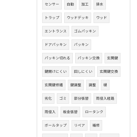
センサー
自動
加工
排水
トラップ
ウッドデッキ
ウッド
エントランス
ゴムパッキン
ドアパッキン
パッキン
パッキン切れる
パッキン交換
玄関鍵
鍵開けにくい
回しにくい
玄関鍵交換
玄関鍵修繕
鍵調整
調整
樋
劣化
ゴミ
部分張替
雨侵入経路
雨侵入
板金張替
ロータンク
ボールタップ
リペア
補修