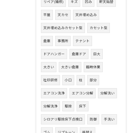
リペア(補修)
キズ
凹み
軒天貼替
平屋
天カセ
天井埋め込み
天井埋め込みカセット型
カセット型
倉庫
事務所
テナント
ドアハンガー
倉庫ドア
巨大
大きい
大きい倉庫
臨時休業
社印研修
小口
柱
部分
エアコン洗浄
エアコン分解
分解洗い
分解洗浄
駆除
床下
シロアリ駆除床下点検口
防御
手洗い
ゴム
ジプトーン
張替え