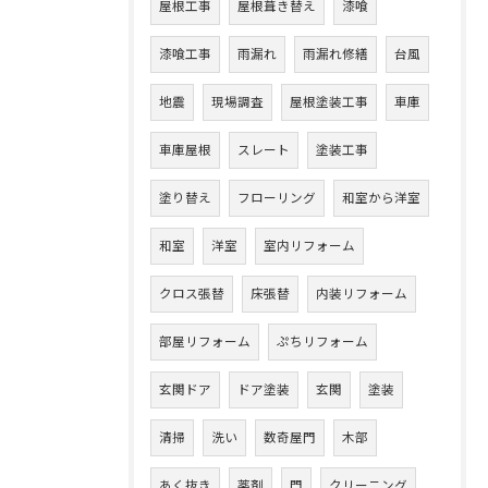
屋根工事
屋根葺き替え
漆喰
漆喰工事
雨漏れ
雨漏れ修繕
台風
地震
現場調査
屋根塗装工事
車庫
車庫屋根
スレート
塗装工事
塗り替え
フローリング
和室から洋室
和室
洋室
室内リフォーム
クロス張替
床張替
内装リフォーム
部屋リフォーム
ぷちリフォーム
玄関ドア
ドア塗装
玄関
塗装
清掃
洗い
数奇屋門
木部
あく抜き
薬剤
門
クリーニング