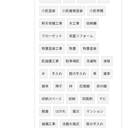
小庇塗装
小庇屋根塗装
小庇修繕
軒天修繕工事
木工事
収納棚
クローゼット
和室リフォーム
物置塗装工事
物置
物置塗装
庇設置工事
駐車場庇
洗濯物
波板
木
手入れ
庭の手入れ
草
雑草
建具
障子
枠
応接間
床の間
収納スペース
収納
防腐剤
サビ
腐食
はがれ
風災
マンション
設備工事
洗面お風呂
庭お手入れ