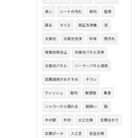
臭い
シートの汚れ
車内
座席
腐る
タイル
高圧洗浄機
泥
太陽光
太陽光洗浄
砂埃
雨汚れ
発電効率向上
太陽光パネル洗浄
太陽光パネル
ソーラーパネル清掃
定期清掃がおすすめ
チラシ
ティッシュ
配布
郵便局
集客
シャワーから漏れる
鎧囲い
鎧
木の壁
木材
大工仕事
玄関まわり
玄関ポーチ
人工芝
安全対策