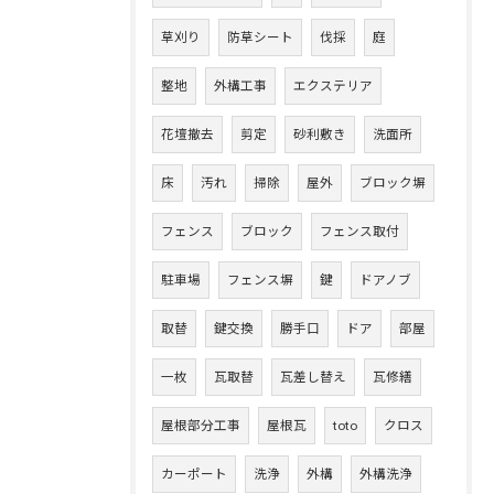
草刈り
防草シート
伐採
庭
整地
外構工事
エクステリア
花壇撤去
剪定
砂利敷き
洗面所
床
汚れ
掃除
屋外
ブロック塀
フェンス
ブロック
フェンス取付
駐車場
フェンス塀
鍵
ドアノブ
取替
鍵交換
勝手口
ドア
部屋
一枚
瓦取替
瓦差し替え
瓦修繕
屋根部分工事
屋根瓦
toto
クロス
カーポート
洗浄
外構
外構洗浄