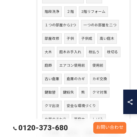
階段洗浄
２階
2階リフォーム
１つの部屋から2つ
一つのお部屋を二つ
部屋改修
子供
子供成
高い庭木
大木
庭木お手入れ
枝払う
枝切る
庭師
エアコン使用前
使用前
古い倉庫
倉庫のカギ
カギ交換
鍵取替
鍵紛失
熊
クマ対策
クマ出没
安全な環境づくり
お家のまわり
草庭木
しげみ
0120-373-680
お問い合わせ
クマ目撃
贈り物
木製ドア
入り口