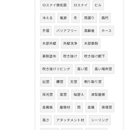
ロスナイ換気扇
ロスナイ
ビル
冷える
電源
冬
雨漏り
腐朽
手摺
バリアフリー
高齢者
ホース
木部外壁
外壁洗浄
木部薬剤
薬剤塗布
吹き抜け
吹き抜け廊下
吹き抜けリビング
高い窓
高い場所窓
出窓
腰窓
天窓
明り取り窓
採光窓
高窓
貼替え
波型屋根
金属板
屋根材
雨
金属
排煙窓
高さ
アタッチメント材
シーリング