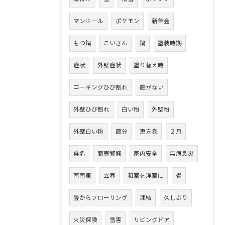
マンホール
ポケモン
新年会
もつ鍋
こいさん
鍋
塗装時期
症状
外壁症状
塗り替え時
コーキングひび割れ
艶がない
外壁ひび割れ
白い粉
外壁粉
外壁白い粉
節分
恵方巻
２月
桑名
商売繁盛
家内安全
無病息災
南南東
立春
和室を洋室に
畳
畳からフローリング
凍結
久しぶり
火災保険
雪害
リビングドア