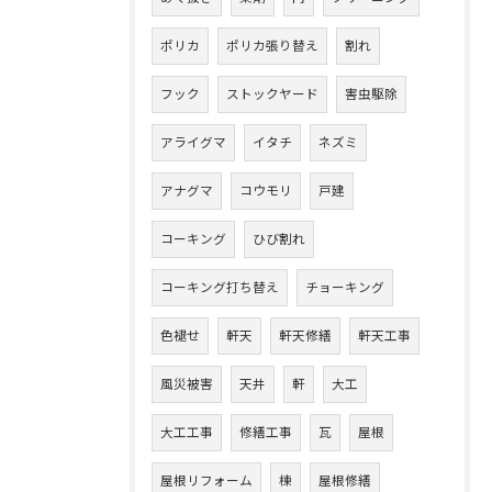
ポリカ
ポリカ張り替え
割れ
フック
ストックヤード
害虫駆除
アライグマ
イタチ
ネズミ
アナグマ
コウモリ
戸建
コーキング
ひび割れ
コーキング打ち替え
チョーキング
色褪せ
軒天
軒天修繕
軒天工事
風災被害
天井
軒
大工
大工工事
修繕工事
瓦
屋根
屋根リフォーム
棟
屋根修繕