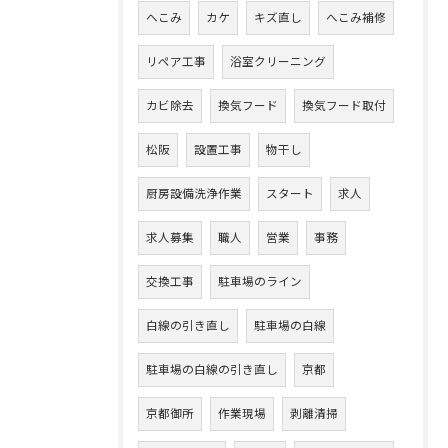
へこみ
カケ
キズ直し
へこみ補修
リペア工事
浴室クリーニング
カビ除去
換気フード
換気フード取付
松阪
設置工事
物干し
厨房設備洗浄作業
スタート
求人
求人募集
職人
営業
事務
交換工事
駐車場のライン
白線の引き直し
駐車場の白線
駐車場の白線の引き直し
京都
京都御所
作業現場
剥離清掃