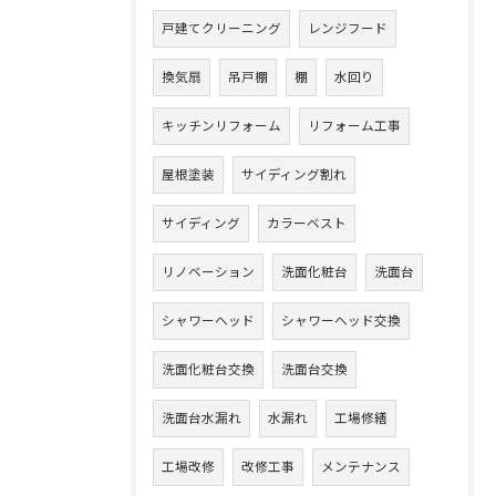
戸建てクリーニング
レンジフード
換気扇
吊戸棚
棚
水回り
キッチンリフォーム
リフォーム工事
屋根塗装
サイディング割れ
サイディング
カラーベスト
リノベーション
洗面化粧台
洗面台
シャワーヘッド
シャワーヘッド交換
洗面化粧台交換
洗面台交換
洗面台水漏れ
水漏れ
工場修繕
工場改修
改修工事
メンテナンス