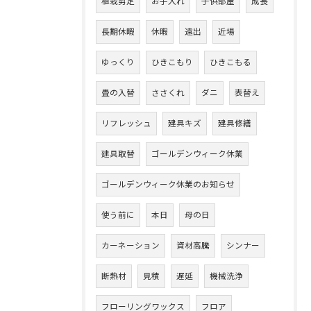
植栽剪定
お手入れ
子供部屋
成長
長期休暇
休暇
遠出
近場
ゆっくり
ひきこもり
ひきこもる
畳の入替
ささくれ
ダニ
表替え
リフレッシュ
建具キズ
建具修繕
建具取替
ゴールデンウィーク休業
ゴールデンウィーク休業のお知らせ
使う前に
本日
母の日
カーネーション
資材高騰
シンナー
断熱材
見積
遅延
機械洗浄
フローリングワックス
フロア