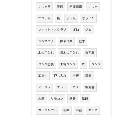
サウナ室
座面
座面修繕
サウナ
サウナ板
板
ザラ板
ざらいた
フィットネスクラブ
運動
ジム
ジムサウナ
除草作業
庭木
木の手入れ
植木の手入れ
自宅庭
タンク塗装
工場タンク
鉄
タンク
工場内
押し入れ
合板
湿気
ノーリツ
エラー
ガス
給湯器
お湯
リモコン
鉄骨
階段
ガルバリウム
新築
中古
ガルバ