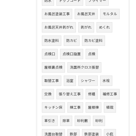
防水
トップコート
プライマー
お風呂塗装工事
お風呂天井
モルタル
お風呂天井剥がれ
剥がれ
めくれ
防水塗料
防カビ
防カビ塗料
点検口
点検口設置
点検
屋根裏点検
洗面所クロス張替
取替工事
浴室
シャワー
水栓
交換
張り替え工事
修繕
補修工事
キッチン床
棟工事
屋根棟
植栽
草引き
除草
砂利敷
砂利
洗面台取替
鉄部
鉄部塗装
小庇