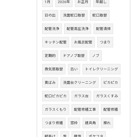
1月
2026年
お正月
年越し
日の出
洗面蛇口取替
蛇口取替
配管洗浄
配管高圧洗浄
配管清掃
キッチン配管
お風呂配管
つまり
定期的
ドアノブ取替
ノブ
換気扇取替
古い
トイレクリーニング
黄ばみ
洗面台クリーニング
ピカピカ
蛇口ピカピカ
ガラス台
ガラスくすみ
ガラスくもり
配管修繕工事
配管修繕
つまり修繕
窓枠
建具角
擦れ
壁掛け
雪
積雪
ポケフタ