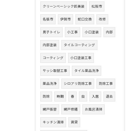
クリーンベーシック匠美装
松阪市
名張市
伊賀市
蛇口交換
改修
男子トイレ
小工事
小口塗装
内部
内部塗装
タイルコーティング
コーティング
小口塗装工事
サッシ取替工事
タイル薬品洗浄
薬品洗浄
シロアリ防除工事
防除工事
防除
時期
春
虫
入居
退去
網戸張替
網戸修繕
お風呂清掃
キッチン清掃
賃貸