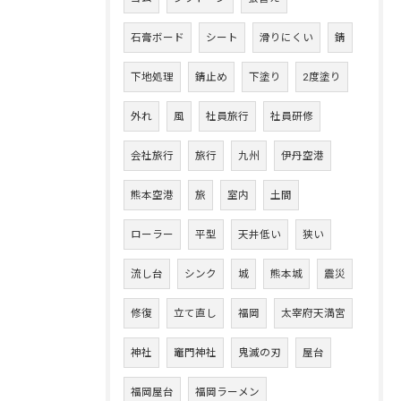
石膏ボード
シート
滑りにくい
錆
下地処理
錆止め
下塗り
2度塗り
外れ
風
社員旅行
社員研修
会社旅行
旅行
九州
伊丹空港
熊本空港
旅
室内
土間
ローラー
平型
天井低い
狭い
流し台
シンク
城
熊本城
震災
修復
立て直し
福岡
太宰府天満宮
神社
竈門神社
鬼滅の刃
屋台
福岡屋台
福岡ラーメン