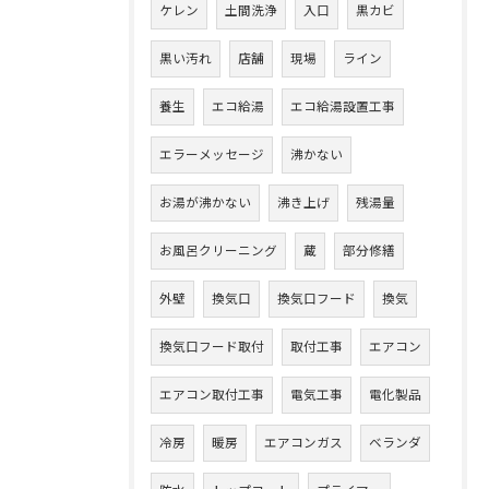
ケレン
土間洗浄
入口
黒カビ
黒い汚れ
店舗
現場
ライン
養生
エコ給湯
エコ給湯設置工事
エラーメッセージ
沸かない
お湯が沸かない
沸き上げ
残湯量
お風呂クリーニング
蔵
部分修繕
外壁
換気口
換気口フード
換気
換気口フード取付
取付工事
エアコン
エアコン取付工事
電気工事
電化製品
冷房
暖房
エアコンガス
ベランダ