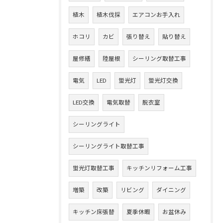
植木
植木伐採
エアコンお手入れ
ホコリ
カビ
張り替え
貼り替え
屋修繕
陸屋根
シーリング取替工事
電気
LED
蛍光灯
蛍光灯交換
LED交換
電気取替
脱衣室
シーリングライト
シーリングライト取替工事
蛍光灯取替工事
キッチンリフォーム工事
増築
改築
リビング
ダイニング
キッチン床張替
夏季休暇
お盆休み