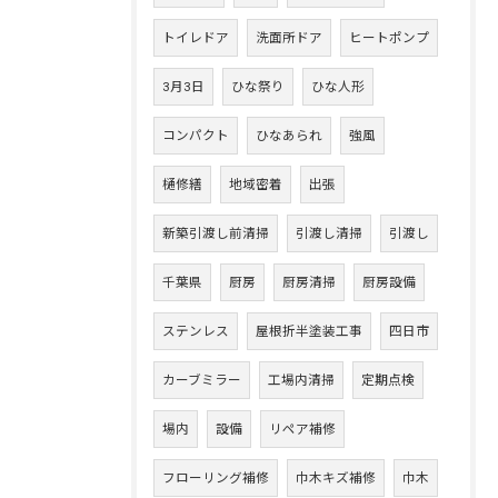
トイレドア
洗面所ドア
ヒートポンプ
3月3日
ひな祭り
ひな人形
コンパクト
ひなあられ
強風
樋修繕
地域密着
出張
新築引渡し前清掃
引渡し清掃
引渡し
千葉県
厨房
厨房清掃
厨房設備
ステンレス
屋根折半塗装工事
四日市
カーブミラー
工場内清掃
定期点検
場内
設備
リペア補修
フローリング補修
巾木キズ補修
巾木