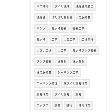
キズ補修
タイル洗浄
洗濯機用蛇口
洗濯機
ぽたぽた漏れる
応急処置
バケツ
貯水槽撤去
撤去工事
貯水槽
工事
大型工事
工場案件
大きい工場
大工事
貯水槽タンク撤去
タンク撤去
樋漏れ
樋水漏れ
樋応急処置
シーリング工事
コーキング処理
床タイル剥離作業
剥離作業
タイル剥離
剥離
ワックス
病院
建物
補修作業