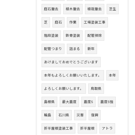
庭石撤去
植木撤去
植栽撤去
芝生
芝
庭石
作業
工場塗装工事
階段塗装
鉄骨塗装
配管掃除
配管つまり
詰まる
新年
あけましておめでとうございます
本年もよろしくお願いいたします。
本年
よろしくお願いします。
鳥取県
島根県
最大震度
震度5
震度5強
輪島
石川県
災害
復興
折半屋根塗装工事
折半屋根
アトラ