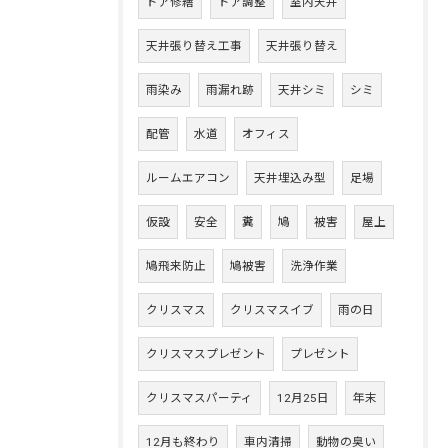
ドア修繕
ドア調整
室内天井
天井張り替え工事
天井張り替え
雨染み
雨漏れ跡
天井シミ
シミ
配管
水道
オフィス
ルームエアコン
天井埋込み型
足場
仮設
安全
糞
鳩
被害
屋上
鳩飛来防止
鳩被害
洗浄作業
クリスマス
クリスマスイブ
雨の日
クリスマスプレゼント
プレゼント
クリスマスパーティ
12月25日
年末
12月も終わり
車内清掃
動物の臭い