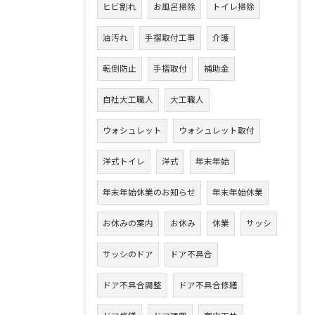
ヒビ割れ
お風呂掃除
トイレ掃除
油汚れ
手摺取付工事
介護
転倒防止
手摺取付
補助金
自社大工職人
大工職人
ウォシュレット
ウォシュレット取付
洋式トイレ
洋式
年末年始
年末年始休業のお知らせ
年末年始休業
お休みの案内
お休み
休業
サッシ
サッシのドア
ドア不具合
ドア不具合調整
ドア不具合修繕