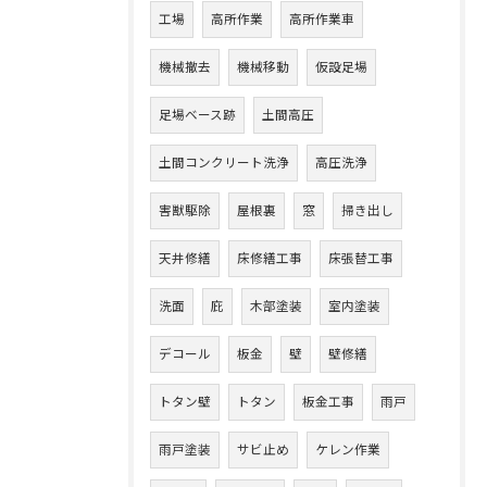
工場
高所作業
高所作業車
機械撤去
機械移動
仮設足場
足場ベース跡
土間高圧
土間コンクリート洗浄
高圧洗浄
害獣駆除
屋根裏
窓
掃き出し
天井修繕
床修繕工事
床張替工事
洗面
庇
木部塗装
室内塗装
デコール
板金
壁
壁修繕
トタン壁
トタン
板金工事
雨戸
雨戸塗装
サビ止め
ケレン作業