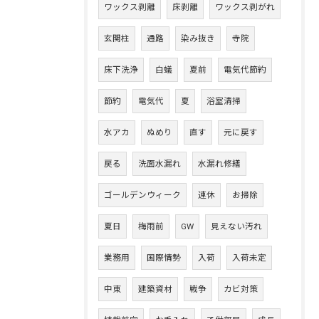
ワックス剥離
床剥離
ワックス剥がれ
玄関柱
通路
染み抜き
寺院
床下洗浄
白蟻
夏前
電気代節約
節約
電気代
夏
浴室清掃
水アカ
ぬめり
直す
元に戻す
戻る
洗面水漏れ
水漏れ修繕
ゴールデンウィーク
連休
お掃除
夏日
梅雨前
GW
見えない汚れ
業務用
国際情勢
入荷
入荷未定
中東
建築資材
戦争
カビ対策