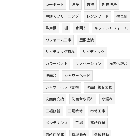
カーポート
洗浄
外構
外構洗浄
戸建てクリーニング
レンジフード
換気扇
吊戸棚
棚
水回り
キッチンリフォーム
リフォーム工事
屋根塗装
サイディング割れ
サイディング
カラーベスト
リノベーション
洗面化粧台
洗面台
シャワーヘッド
シャワーヘッド交換
洗面化粧台交換
洗面台交換
洗面台水漏れ
水漏れ
工場修繕
工場改修
改修工事
メンテナンス
工場
高所作業
高所作業車
機械撤去
機械移動