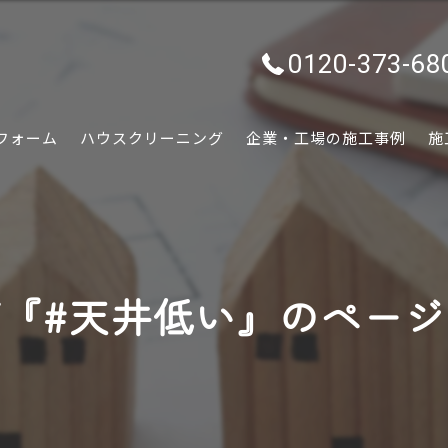
0120-373-68
フォーム
ハウスクリーニング
企業・工場の施工事例
施
水回り
内装
『#天井低い』のペー
外装
ぷちリフォーム
外構・エクステリア
害虫害獣駆除