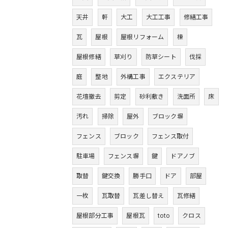
天井
軒
大工
大工工事
修繕工事
瓦
屋根
屋根リフォーム
棟
屋根修繕
草刈り
防草シート
伐採
庭
整地
外構工事
エクステリア
花壇撤去
剪定
砂利敷き
洗面所
床
汚れ
掃除
屋外
ブロック塀
フェンス
ブロック
フェンス取付
駐車場
フェンス塀
鍵
ドアノブ
取替
鍵交換
勝手口
ドア
部屋
一枚
瓦取替
瓦差し替え
瓦修繕
屋根部分工事
屋根瓦
toto
クロス