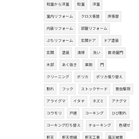
和室から洋室
和室
洋室
室内リフォーム
クロス張替
床張替
内装リフォーム
部屋リフォーム
ぷちリフォーム
玄関ドア
ドア塗装
玄関
塗装
清掃
洗い
数奇屋門
木部
あく抜き
薬剤
門
クリーニング
ポリカ
ポリカ張り替え
割れ
フック
ストックヤード
害虫駆除
アライグマ
イタチ
ネズミ
アナグマ
コウモリ
戸建
コーキング
ひび割れ
コーキング打ち替え
チョーキング
色褪せ
軒天
軒天修繕
軒天工事
風災被害