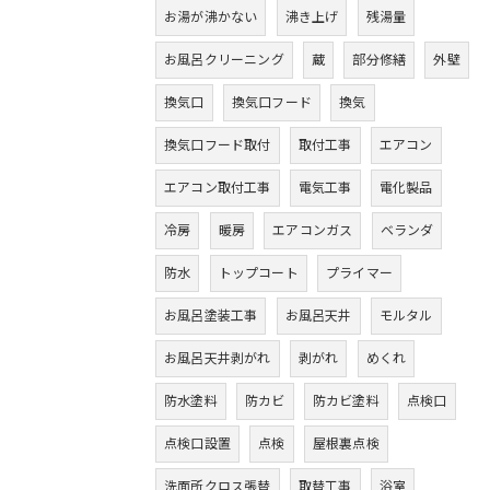
お湯が沸かない
沸き上げ
残湯量
お風呂クリーニング
蔵
部分修繕
外壁
換気口
換気口フード
換気
換気口フード取付
取付工事
エアコン
エアコン取付工事
電気工事
電化製品
冷房
暖房
エアコンガス
ベランダ
防水
トップコート
プライマー
お風呂塗装工事
お風呂天井
モルタル
お風呂天井剥がれ
剥がれ
めくれ
防水塗料
防カビ
防カビ塗料
点検口
点検口設置
点検
屋根裏点検
洗面所クロス張替
取替工事
浴室