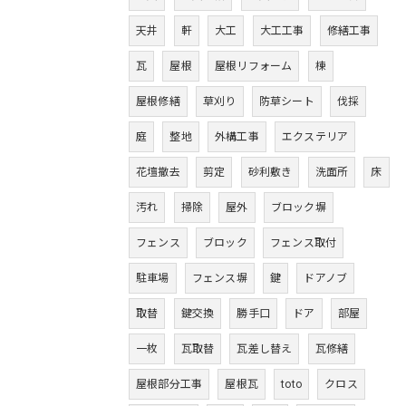
天井
軒
大工
大工工事
修繕工事
瓦
屋根
屋根リフォーム
棟
屋根修繕
草刈り
防草シート
伐採
庭
整地
外構工事
エクステリア
花壇撤去
剪定
砂利敷き
洗面所
床
汚れ
掃除
屋外
ブロック塀
フェンス
ブロック
フェンス取付
駐車場
フェンス塀
鍵
ドアノブ
取替
鍵交換
勝手口
ドア
部屋
一枚
瓦取替
瓦差し替え
瓦修繕
屋根部分工事
屋根瓦
toto
クロス