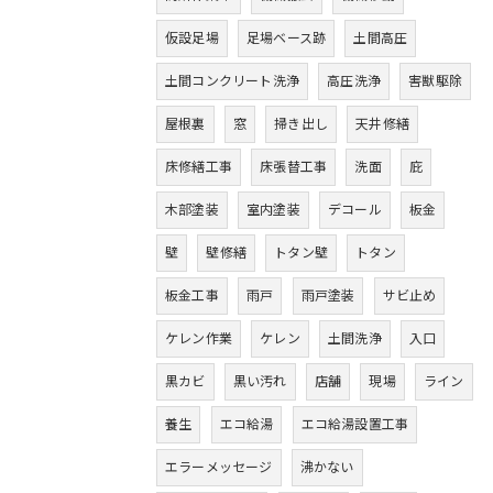
仮設足場
足場ベース跡
土間高圧
土間コンクリート洗浄
高圧洗浄
害獣駆除
屋根裏
窓
掃き出し
天井修繕
床修繕工事
床張替工事
洗面
庇
木部塗装
室内塗装
デコール
板金
壁
壁修繕
トタン壁
トタン
板金工事
雨戸
雨戸塗装
サビ止め
ケレン作業
ケレン
土間洗浄
入口
黒カビ
黒い汚れ
店舗
現場
ライン
養生
エコ給湯
エコ給湯設置工事
エラーメッセージ
沸かない