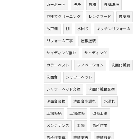
カーポート
洗浄
外構
外構洗浄
戸建てクリーニング
レンジフード
換気扇
吊戸棚
棚
水回り
キッチンリフォーム
リフォーム工事
屋根塗装
サイディング割れ
サイディング
カラーベスト
リノベーション
洗面化粧台
洗面台
シャワーヘッド
シャワーヘッド交換
洗面化粧台交換
洗面台交換
洗面台水漏れ
水漏れ
工場修繕
工場改修
改修工事
メンテナンス
工場
高所作業
高所作業車
機械撤去
機械移動