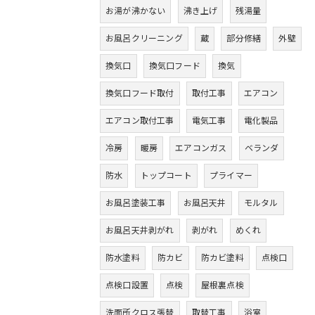
お湯が沸かない
沸き上げ
残湯量
お風呂クリーニング
蔵
部分修繕
外壁
換気口
換気口フード
換気
換気口フード取付
取付工事
エアコン
エアコン取付工事
電気工事
電化製品
冷房
暖房
エアコンガス
ベランダ
防水
トップコート
プライマー
お風呂塗装工事
お風呂天井
モルタル
お風呂天井剥がれ
剥がれ
めくれ
防水塗料
防カビ
防カビ塗料
点検口
点検口設置
点検
屋根裏点検
洗面所クロス張替
取替工事
浴室