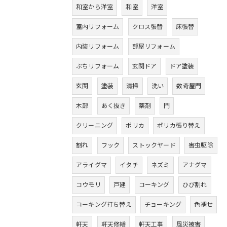
和室から洋室
和室
洋室
室内リフォーム
クロス張替
床張替
内装リフォーム
部屋リフォーム
ぷちリフォーム
玄関ドア
ドア塗装
玄関
塗装
清掃
洗い
数奇屋門
木部
あく抜き
薬剤
門
クリーニング
ポリカ
ポリカ張り替え
割れ
フック
ストックヤード
害虫駆除
アライグマ
イタチ
ネズミ
アナグマ
コウモリ
戸建
コーキング
ひび割れ
コーキング打ち替え
チョーキング
色褪せ
軒天
軒天修繕
軒天工事
風災被害