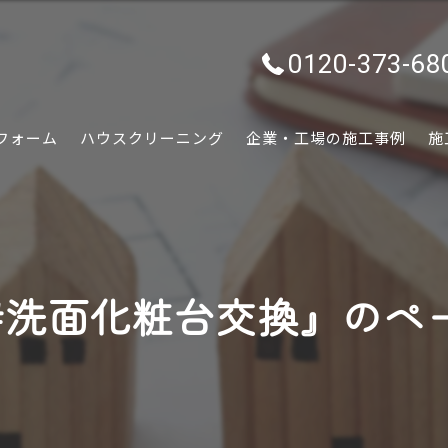
0120-373-68
フォーム
ハウスクリーニング
企業・工場の施工事例
施
水回り
内装
#洗面化粧台交換』のペ
外装
ぷちリフォーム
外構・エクステリア
害虫害獣駆除