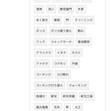
清掃
洗い
数奇屋門
木部
あく抜き
薬剤
門
クリーニング
ポリカ
ポリカ張り替え
割れ
フック
ストックヤード
害虫駆除
アライグマ
イタチ
ネズミ
アナグマ
コウモリ
戸建
コーキング
ひび割れ
コーキング打ち替え
チョーキング
色褪せ
軒天
軒天修繕
軒天工事
風災被害
天井
軒
大工