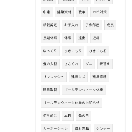
中東
建築資材
戦争
カビ対策
植栽剪定
お手入れ
子供部屋
成長
長期休暇
休暇
遠出
近場
ゆっくり
ひきこもり
ひきこもる
畳の入替
ささくれ
ダニ
表替え
リフレッシュ
建具キズ
建具修繕
建具取替
ゴールデンウィーク休業
ゴールデンウィーク休業のお知らせ
使う前に
本日
母の日
カーネーション
資材高騰
シンナー