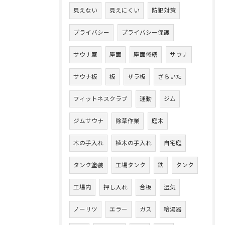
見えない
見えにくい
防犯対策
プライバシー
プライバシー保護
サウナ室
座面
座面修繕
サウナ
サウナ板
板
ザラ板
ざらいた
フィットネスクラブ
運動
ジム
ジムサウナ
除草作業
庭木
木の手入れ
植木の手入れ
自宅庭
タンク塗装
工場タンク
鉄
タンク
工場内
押し入れ
合板
湿気
ノーリツ
エラー
ガス
給湯器