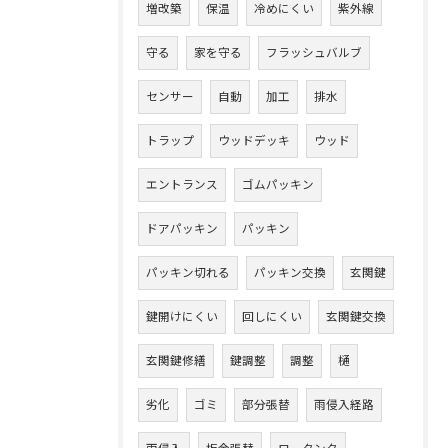
増改築
保温
冷めにくい
紫外線
守る
家を守る
フラッシュバルブ
センサー
自動
加工
排水
トラップ
ウッドデッキ
ウッド
エントランス
ゴムパッキン
ドアパッキン
パッキン
パッキン切れる
パッキン交換
玄関鍵
鍵開けにくい
回しにくい
玄関鍵交換
玄関鍵修繕
鍵調整
調整
樋
劣化
ゴミ
部分張替
雨侵入経路