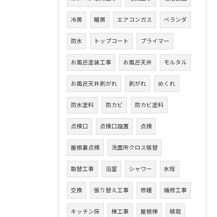
冷房
暖房
エアコンガス
ベランダ
防水
トップコート
プライマー
お風呂塗装工事
お風呂天井
モルタル
お風呂天井剥がれ
剥がれ
めくれ
防水塗料
防カビ
防カビ塗料
点検口
点検口設置
点検
屋根裏点検
洗面所クロス張替
取替工事
浴室
シャワー
水栓
交換
張り替え工事
修繕
補修工事
キッチン床
棟工事
屋根棟
植栽