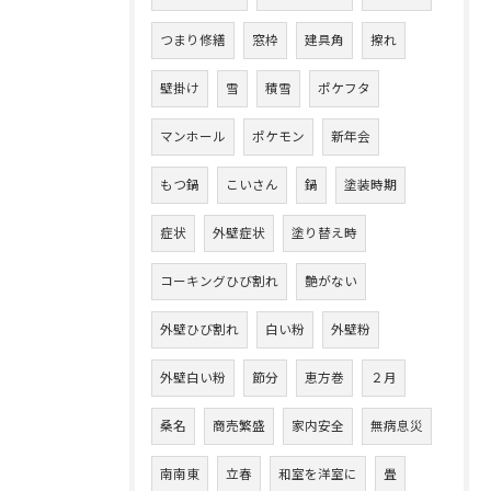
つまり修繕
窓枠
建具角
擦れ
壁掛け
雪
積雪
ポケフタ
マンホール
ポケモン
新年会
もつ鍋
こいさん
鍋
塗装時期
症状
外壁症状
塗り替え時
コーキングひび割れ
艶がない
外壁ひび割れ
白い粉
外壁粉
外壁白い粉
節分
恵方巻
２月
桑名
商売繁盛
家内安全
無病息災
南南東
立春
和室を洋室に
畳