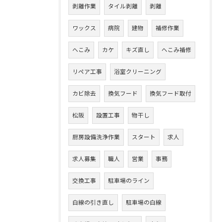
剥離作業
タイル剥離
剥離
ワックス
病院
建物
補修作業
へこみ
カケ
キズ直し
へこみ補修
リペア工事
浴室クリーニング
カビ除去
換気フード
換気フード取付
松阪
設置工事
物干し
厨房設備洗浄作業
スタート
求人
求人募集
職人
営業
事務
交換工事
駐車場のライン
白線の引き直し
駐車場の白線