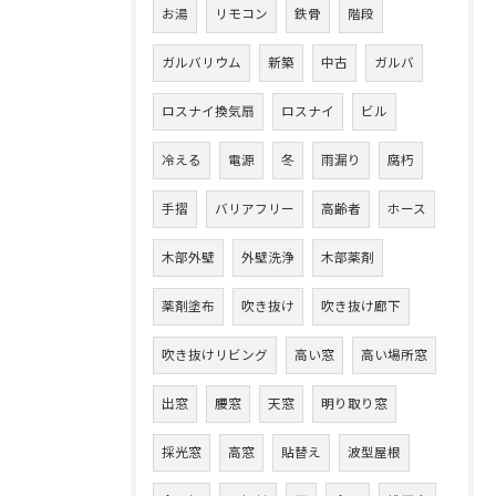
お湯
リモコン
鉄骨
階段
ガルバリウム
新築
中古
ガルバ
ロスナイ換気扇
ロスナイ
ビル
冷える
電源
冬
雨漏り
腐朽
手摺
バリアフリー
高齢者
ホース
木部外壁
外壁洗浄
木部薬剤
薬剤塗布
吹き抜け
吹き抜け廊下
吹き抜けリビング
高い窓
高い場所窓
出窓
腰窓
天窓
明り取り窓
採光窓
高窓
貼替え
波型屋根