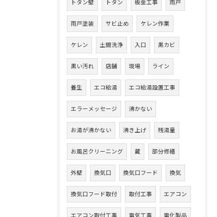
トタン壁
トタン
板金工事
雨戸
雨戸塗装
サビ止め
ケレン作業
ケレン
土間洗浄
入口
黒カビ
黒い汚れ
店舗
現場
ライン
養生
エコ給湯
エコ給湯設置工事
エラーメッセージ
沸かない
お湯が沸かない
沸き上げ
残湯量
お風呂クリーニング
蔵
部分修繕
外壁
換気口
換気口フード
換気
換気口フード取付
取付工事
エアコン
エアコン取付工事
電気工事
電化製品