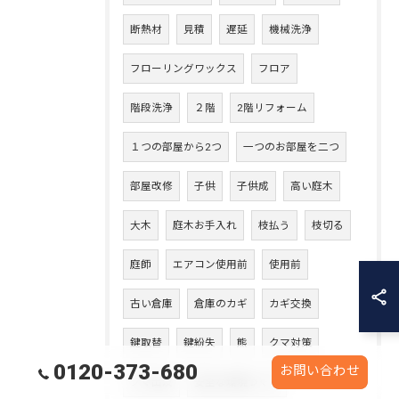
断熱材
見積
遅延
機械洗浄
フローリングワックス
フロア
階段洗浄
２階
2階リフォーム
１つの部屋から2つ
一つのお部屋を二つ
部屋改修
子供
子供成
高い庭木
大木
庭木お手入れ
枝払う
枝切る
庭師
エアコン使用前
使用前
古い倉庫
倉庫のカギ
カギ交換
鍵取替
鍵紛失
熊
クマ対策
0120-373-680
お問い合わせ
クマ出没
安全な環境づくり