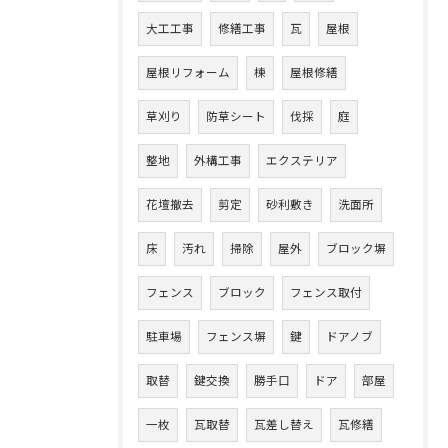
大工工事
修繕工事
瓦
屋根
屋根リフォーム
棟
屋根修繕
草刈り
防草シート
伐採
庭
整地
外構工事
エクステリア
花壇撤去
剪定
砂利敷き
洗面所
床
汚れ
掃除
屋外
ブロック塀
フェンス
ブロック
フェンス取付
駐車場
フェンス塀
鍵
ドアノブ
取替
鍵交換
勝手口
ドア
部屋
一枚
瓦取替
瓦差し替え
瓦修繕