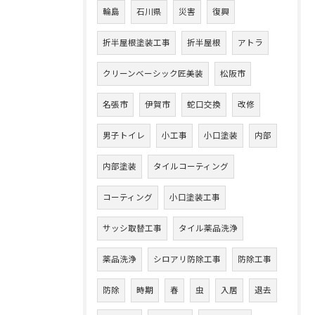
輪島
石川県
災害
復興
折半屋根塗装工事
折半屋根
アトラ
クリーンベーシック匠美装
松阪市
名張市
伊賀市
蛇口交換
改修
男子トイレ
小工事
小口塗装
内部
内部塗装
タイルコーティング
コーティング
小口塗装工事
サッシ取替工事
タイル薬品洗浄
薬品洗浄
シロアリ防除工事
防除工事
防除
時期
春
虫
入居
退去