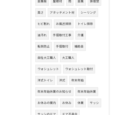
金属板
屋根材
雨
金属
排煙窓
高さ
アタッチメント材
シーリング
ヒビ割れ
お風呂掃除
トイレ掃除
油汚れ
手摺取付工事
介護
転倒防止
手摺取付
補助金
自社大工職人
大工職人
ウォシュレット
ウォシュレット取付
洋式トイレ
洋式
年末年始
年末年始休業のお知らせ
年末年始休業
お休みの案内
お休み
休業
サッシ
サッシのドア
ドア不具合