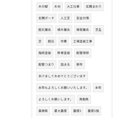
木の壁
木材
大工仕事
玄関まわり
玄関ポーチ
人工芝
安全対策
庭石撤去
植木撤去
植栽撤去
芝生
芝
庭石
作業
工場塗装工事
階段塗装
鉄骨塗装
配管掃除
配管つまり
詰まる
新年
あけましておめでとうございます
本年もよろしくお願いいたします。
本年
よろしくお願いします。
鳥取県
島根県
最大震度
震度5
震度5強