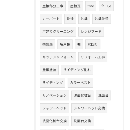
屋根部分工事
屋根瓦
toto
クロス
カーポート
洗浄
外構
外構洗浄
戸建てクリーニング
レンジフード
換気扇
吊戸棚
棚
水回り
キッチンリフォーム
リフォーム工事
屋根塗装
サイディング割れ
サイディング
カラーベスト
リノベーション
洗面化粧台
洗面台
シャワーヘッド
シャワーヘッド交換
洗面化粧台交換
洗面台交換