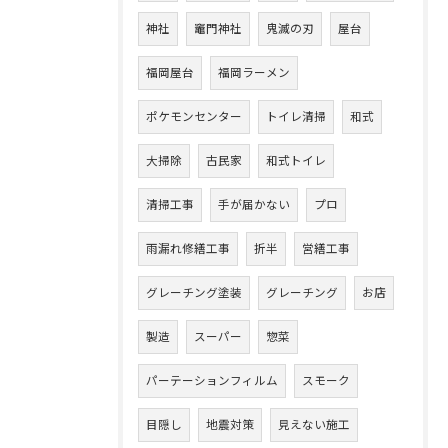
神社
竈門神社
鬼滅の刃
屋台
福岡屋台
福岡ラーメン
ポケモンセンター
トイレ清掃
和式
大掃除
古民家
和式トイレ
清掃工事
手が届かない
プロ
雨漏れ修繕工事
折半
営繕工事
グレーチング塗装
グレーチング
お店
製造
スーパー
惣菜
パーテーションフィルム
スモーク
目隠し
地震対策
見えない施工