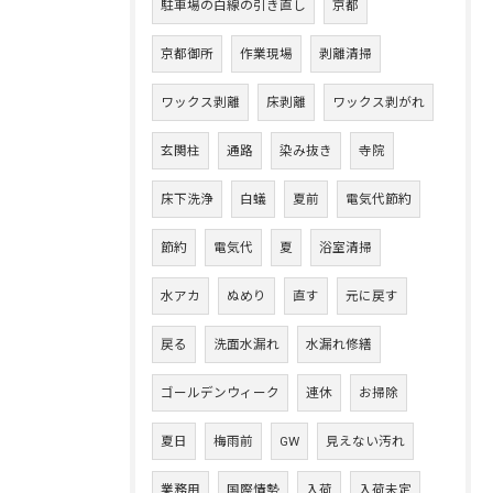
駐車場の白線の引き直し
京都
京都御所
作業現場
剥離清掃
ワックス剥離
床剥離
ワックス剥がれ
玄関柱
通路
染み抜き
寺院
床下洗浄
白蟻
夏前
電気代節約
節約
電気代
夏
浴室清掃
水アカ
ぬめり
直す
元に戻す
戻る
洗面水漏れ
水漏れ修繕
ゴールデンウィーク
連休
お掃除
夏日
梅雨前
GW
見えない汚れ
業務用
国際情勢
入荷
入荷未定