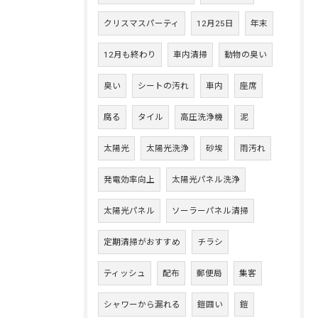
クリスマスパーティ
12月25日
年末
12月も終わり
車内清掃
動物の臭い
臭い
シートの汚れ
車内
座席
腐る
タイル
高圧洗浄機
泥
太陽光
太陽光洗浄
砂埃
雨汚れ
発電効率向上
太陽光パネル洗浄
太陽光パネル
ソーラーパネル清掃
定期清掃がおすすめ
チラシ
ティッシュ
配布
郵便局
集客
シャワーから漏れる
鎧囲い
鎧