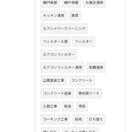
網戸張替
網戸修繕
お風呂清掃
キッチン清掃
賃貸
エアシャワークリーニング
フィルター入替
フィルター
エアコンフィルター
エアコンフィルター清掃
定期清掃
土間塗装工事
コンクリート
コンクリート塗装
換気扇フード
入替工事
県営
市営
コーキング工事
目地
打ち替え