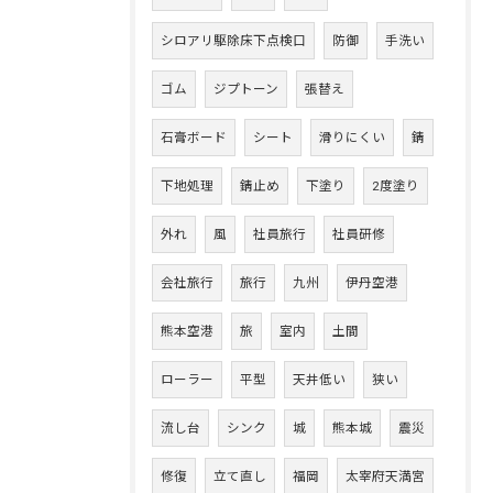
シロアリ駆除床下点検口
防御
手洗い
ゴム
ジプトーン
張替え
石膏ボード
シート
滑りにくい
錆
下地処理
錆止め
下塗り
2度塗り
外れ
風
社員旅行
社員研修
会社旅行
旅行
九州
伊丹空港
熊本空港
旅
室内
土間
ローラー
平型
天井低い
狭い
流し台
シンク
城
熊本城
震災
修復
立て直し
福岡
太宰府天満宮