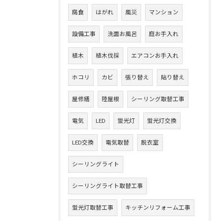
腐食
はがれ
風災
マンション
設備工事
洗面お風呂
庭お手入れ
植木
植木伐採
エアコンお手入れ
ホコリ
カビ
張り替え
貼り替え
屋修繕
陸屋根
シーリング取替工事
電気
LED
蛍光灯
蛍光灯交換
LED交換
電気取替
脱衣室
シーリングライト
シーリングライト取替工事
蛍光灯取替工事
キッチンリフォーム工事