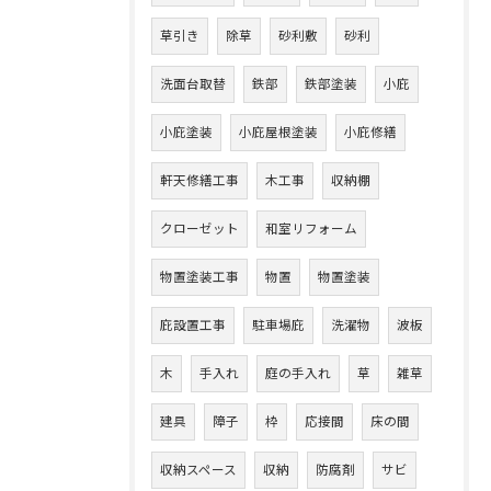
草引き
除草
砂利敷
砂利
洗面台取替
鉄部
鉄部塗装
小庇
小庇塗装
小庇屋根塗装
小庇修繕
軒天修繕工事
木工事
収納棚
クローゼット
和室リフォーム
物置塗装工事
物置
物置塗装
庇設置工事
駐車場庇
洗濯物
波板
木
手入れ
庭の手入れ
草
雑草
建具
障子
枠
応接間
床の間
収納スペース
収納
防腐剤
サビ