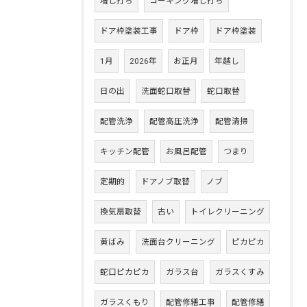
増し打ち
コーキング増し打ち
ドア枠塗装工事
ドア枠
ドア枠塗装
1月
2026年
お正月
年越し
日の出
洗面蛇口取替
蛇口取替
配管洗浄
配管高圧洗浄
配管清掃
キッチン配管
お風呂配管
つまり
定期的
ドアノブ取替
ノブ
換気扇取替
古い
トイレクリーニング
黄ばみ
洗面台クリーニング
ピカピカ
蛇口ピカピカ
ガラス台
ガラスくすみ
ガラスくもり
配管修繕工事
配管修繕