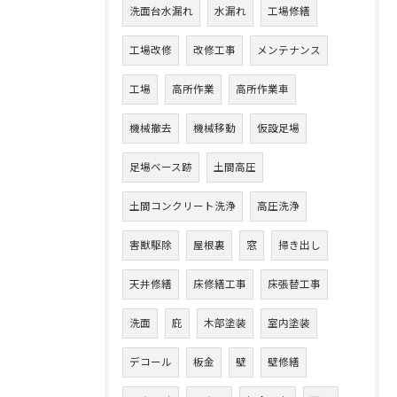
洗面台水漏れ
水漏れ
工場修繕
工場改修
改修工事
メンテナンス
工場
高所作業
高所作業車
機械撤去
機械移動
仮設足場
足場ベース跡
土間高圧
土間コンクリート洗浄
高圧洗浄
害獣駆除
屋根裏
窓
掃き出し
天井修繕
床修繕工事
床張替工事
洗面
庇
木部塗装
室内塗装
デコール
板金
壁
壁修繕