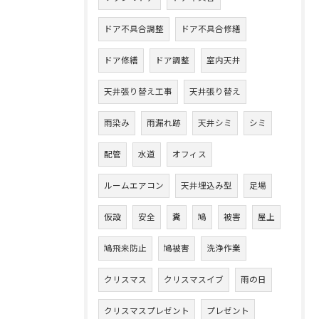
ドア不具合調整
ドア不具合修繕
ドア修繕
ドア調整
室内天井
天井張り替え工事
天井張り替え
雨染み
雨漏れ跡
天井シミ
シミ
配管
水道
オフィス
ルームエアコン
天井埋込み型
足場
仮設
安全
糞
鳩
被害
屋上
鳩飛来防止
鳩被害
洗浄作業
クリスマス
クリスマスイブ
雨の日
クリスマスプレゼント
プレゼント