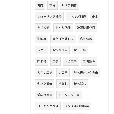
場内
設備
リペア補修
フローリング補修
巾木キズ補修
巾木
キズ補修
タイル洗浄
洗濯機用蛇口
洗濯機
ぽたぽた漏れる
応急処置
バケツ
貯水槽撤去
撤去工事
貯水槽
工事
大型工事
工場案件
大きい工場
大工事
貯水槽タンク撤去
タンク撤去
樋漏れ
樋水漏れ
樋応急処置
シーリング工事
コーキング処理
床タイル剥離作業