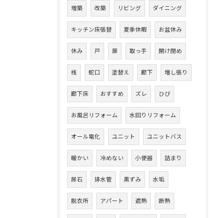
増築
改築
リビング
ダイニング
キッチン床張替
夏季休暇
お盆休み
休み
戸
扉
取っ手
開け閉め
桟
蛇口
塗替え
廊下
増し張り
廊下床
おすすめ
ズレ
ひび
お風呂リフォーム
水回りリフォーム
オール電化
ユニット
ユニットバス
暖かい
冷めない
小便器
詰まり
尿石
排水管
黒ずみ
水垢
脱衣所
アパート
遮熱
断熱