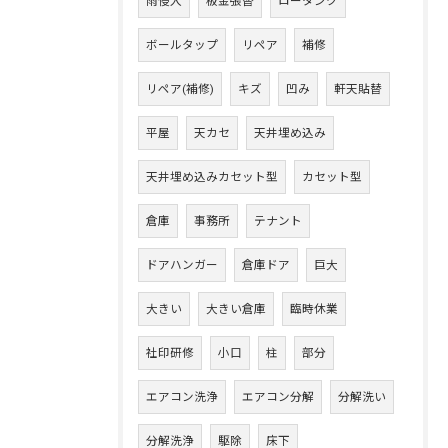
雨侵入
板金張替
ロータンク
ボールタップ
リペア
補修
リペア(補修)
キズ
凹み
軒天貼替
平屋
天カセ
天井埋め込み
天井埋め込みカセット型
カセット型
倉庫
事務所
テナント
ドアハンガー
倉庫ドア
巨大
大きい
大きい倉庫
臨時休業
社印研修
小口
柱
部分
エアコン洗浄
エアコン分解
分解洗い
分解洗浄
駆除
床下