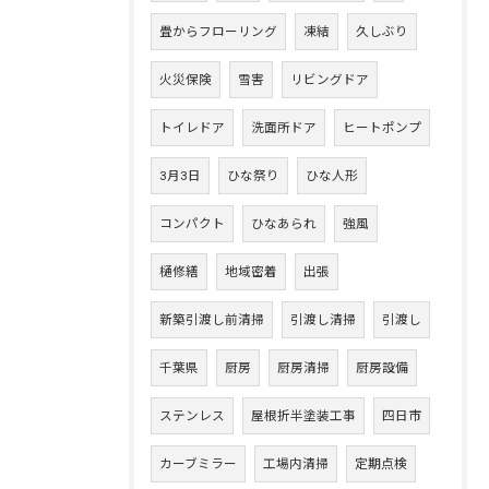
畳からフローリング
凍結
久しぶり
火災保険
雪害
リビングドア
トイレドア
洗面所ドア
ヒートポンプ
3月3日
ひな祭り
ひな人形
コンパクト
ひなあられ
強風
樋修繕
地域密着
出張
新築引渡し前清掃
引渡し清掃
引渡し
千葉県
厨房
厨房清掃
厨房設備
ステンレス
屋根折半塗装工事
四日市
カーブミラー
工場内清掃
定期点検