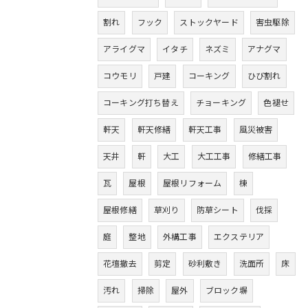
割れ
フック
ストックヤード
害虫駆除
アライグマ
イタチ
ネズミ
アナグマ
コウモリ
戸建
コーキング
ひび割れ
コーキング打ち替え
チョーキング
色褪せ
軒天
軒天修繕
軒天工事
風災被害
天井
軒
大工
大工工事
修繕工事
瓦
屋根
屋根リフォーム
棟
屋根修繕
草刈り
防草シート
伐採
庭
整地
外構工事
エクステリア
花壇撤去
剪定
砂利敷き
洗面所
床
汚れ
掃除
屋外
ブロック塀