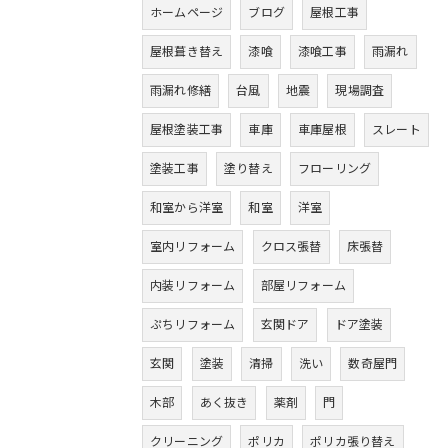
ホームページ
ブログ
屋根工事
屋根葺き替え
漆喰
漆喰工事
雨漏れ
雨漏れ修繕
台風
地震
現場調査
屋根塗装工事
車庫
車庫屋根
スレート
塗装工事
塗り替え
フローリング
和室から洋室
和室
洋室
室内リフォーム
クロス張替
床張替
内装リフォーム
部屋リフォーム
ぷちリフォーム
玄関ドア
ドア塗装
玄関
塗装
清掃
洗い
数奇屋門
木部
あく抜き
薬剤
門
クリーニング
ポリカ
ポリカ張り替え