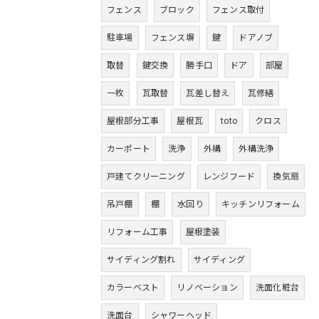
フェンス
ブロック
フェンス取付
駐車場
フェンス塀
鍵
ドアノブ
取替
鍵交換
勝手口
ドア
部屋
一枚
瓦取替
瓦差し替え
瓦修繕
屋根部分工事
屋根瓦
toto
クロス
カーポート
洗浄
外構
外構洗浄
戸建てクリーニング
レンジフード
換気扇
吊戸棚
棚
水回り
キッチンリフォーム
リフォーム工事
屋根塗装
サイディング割れ
サイディング
カラーベスト
リノベーション
洗面化粧台
洗面台
シャワーヘッド