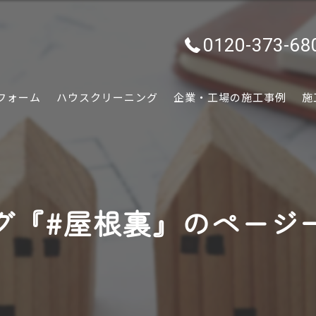
0120-373-68
フォーム
ハウスクリーニング
企業・工場の施工事例
施
水回り
内装
グ『#屋根裏』のページ
外装
ぷちリフォーム
外構・エクステリア
害虫害獣駆除