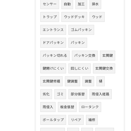
センサー
自動
加工
排水
トラップ
ウッドデッキ
ウッド
エントランス
ゴムパッキン
ドアパッキン
パッキン
パッキン切れる
パッキン交換
玄関鍵
鍵開けにくい
回しにくい
玄関鍵交換
玄関鍵修繕
鍵調整
調整
樋
劣化
ゴミ
部分張替
雨侵入経路
雨侵入
板金張替
ロータンク
ボールタップ
リペア
補修