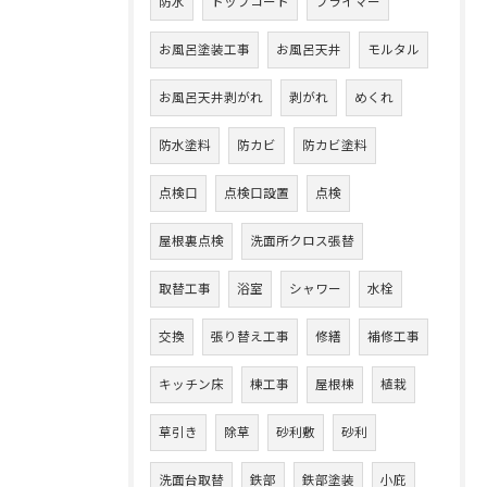
防水
トップコート
プライマー
お風呂塗装工事
お風呂天井
モルタル
お風呂天井剥がれ
剥がれ
めくれ
防水塗料
防カビ
防カビ塗料
点検口
点検口設置
点検
屋根裏点検
洗面所クロス張替
取替工事
浴室
シャワー
水栓
交換
張り替え工事
修繕
補修工事
キッチン床
棟工事
屋根棟
植栽
草引き
除草
砂利敷
砂利
洗面台取替
鉄部
鉄部塗装
小庇