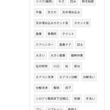
リペア(補修)
キズ
凹み
軒天貼替
平屋
天カセ
天井埋め込み
天井埋め込みカセット型
カセット型
倉庫
事務所
テナント
ドアハンガー
倉庫ドア
巨大
大きい
大きい倉庫
臨時休業
社印研修
小口
柱
部分
エアコン洗浄
エアコン分解
分解洗い
分解洗浄
駆除
床下
シロアリ駆除床下点検口
防御
手洗い
ゴム
ジプトーン
張替え