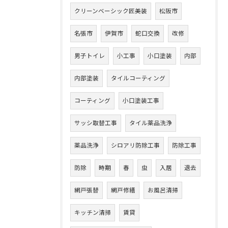
クリーンベーシック匠美装
松阪市
名張市
伊賀市
蛇口交換
改修
男子トイレ
小工事
小口塗装
内部
内部塗装
タイルコーティング
コーティング
小口塗装工事
サッシ取替工事
タイル薬品洗浄
薬品洗浄
シロアリ防除工事
防除工事
防除
時期
春
虫
入居
退去
網戸張替
網戸修繕
お風呂清掃
キッチン清掃
賃貸