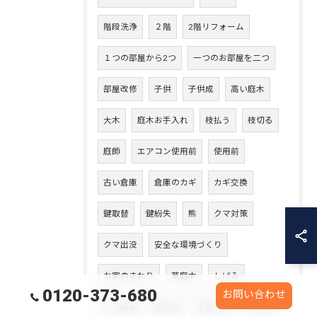
階段洗浄
２階
2階リフォーム
１つの部屋から2つ
一つのお部屋を二つ
部屋改修
子供
子供成
高い庭木
大木
庭木お手入れ
枝払う
枝切る
庭師
エアコン使用前
使用前
古い倉庫
倉庫のカギ
カギ交換
鍵取替
鍵紛失
熊
クマ対策
クマ出没
安全な環境づくり
お家のまわり
草庭木
しげみ
0120-373-680
お問い合わせ
クマ目撃
贈り物
木製ドア
入り口