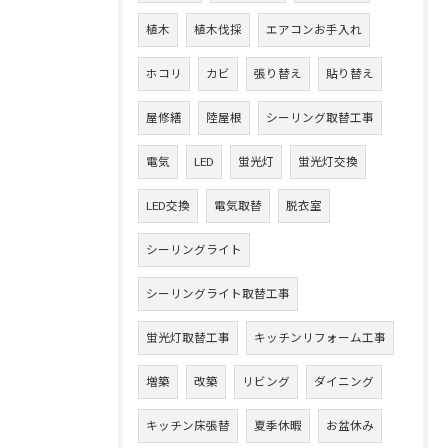
植木
植木伐採
エアコンお手入れ
ホコリ
カビ
張り替え
貼り替え
屋修繕
陸屋根
シーリング取替工事
電気
LED
蛍光灯
蛍光灯交換
LED交換
電気取替
脱衣室
シーリングライト
シーリングライト取替工事
蛍光灯取替工事
キッチンリフォーム工事
増築
改築
リビング
ダイニング
キッチン床張替
夏季休暇
お盆休み