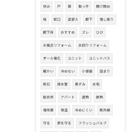
休み
戸
扉
取っ手
開け閉め
桟
蛇口
塗替え
廊下
増し張り
廊下床
おすすめ
ズレ
ひび
お風呂リフォーム
水回りリフォーム
オール電化
ユニット
ユニットバス
暖かい
冷めない
小便器
詰まり
尿石
排水管
黒ずみ
水垢
脱衣所
アパート
遮熱
断熱
増改築
保温
冷めにくい
紫外線
守る
家を守る
フラッシュバルブ