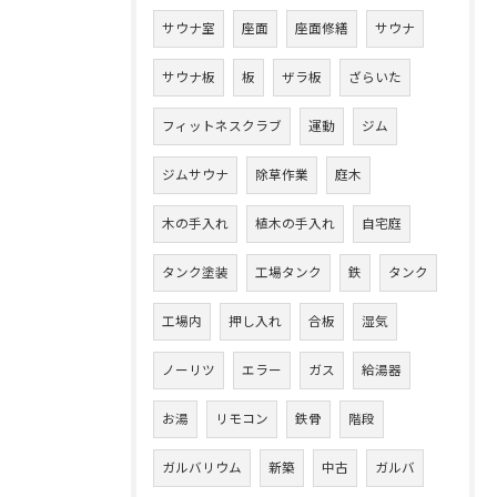
サウナ室
座面
座面修繕
サウナ
サウナ板
板
ザラ板
ざらいた
フィットネスクラブ
運動
ジム
ジムサウナ
除草作業
庭木
木の手入れ
植木の手入れ
自宅庭
タンク塗装
工場タンク
鉄
タンク
工場内
押し入れ
合板
湿気
ノーリツ
エラー
ガス
給湯器
お湯
リモコン
鉄骨
階段
ガルバリウム
新築
中古
ガルバ