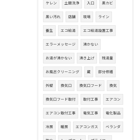
ケレン
土間洗浄
入口
黒カビ
黒い汚れ
店舗
現場
ライン
養生
エコ給湯
エコ給湯設置工事
エラーメッセージ
沸かない
お湯が沸かない
沸き上げ
残湯量
お風呂クリーニング
蔵
部分修繕
外壁
換気口
換気口フード
換気
換気口フード取付
取付工事
エアコン
エアコン取付工事
電気工事
電化製品
冷房
暖房
エアコンガス
ベランダ