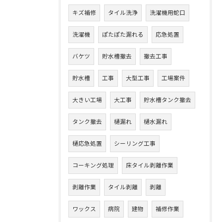
キズ補修
タイル洗浄
洗濯機用蛇口
洗濯機
ぽたぽた漏れる
応急処置
バケツ
貯水槽撤去
撤去工事
貯水槽
工事
大型工事
工場案件
大きい工場
大工事
貯水槽タンク撤去
タンク撤去
樋漏れ
樋水漏れ
樋応急処置
シーリング工事
コーキング処理
床タイル剥離作業
剥離作業
タイル剥離
剥離
ワックス
病院
建物
補修作業