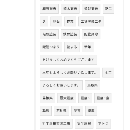
庭石撤去
植木撤去
植栽撤去
芝生
芝
庭石
作業
工場塗装工事
階段塗装
鉄骨塗装
配管掃除
配管つまり
詰まる
新年
あけましておめでとうございます
本年もよろしくお願いいたします。
本年
よろしくお願いします。
鳥取県
島根県
最大震度
震度5
震度5強
輪島
石川県
災害
復興
折半屋根塗装工事
折半屋根
アトラ