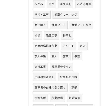
へこみ
カケ
キズ直し
へこみ補修
リペア工事
浴室クリーニング
カビ除去
換気フード
換気フード取付
松阪
設置工事
物干し
厨房設備洗浄作業
スタート
求人
求人募集
職人
営業
事務
交換工事
駐車場のライン
白線の引き直し
駐車場の白線
駐車場の白線の引き直し
京都
京都御所
作業現場
剥離清掃