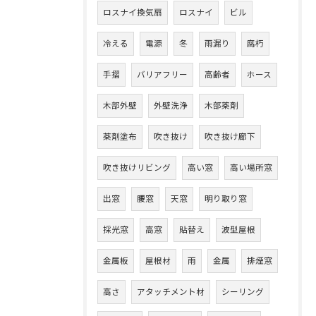
ロスナイ換気扇
ロスナイ
ビル
冷える
電源
冬
雨漏り
腐朽
手摺
バリアフリー
高齢者
ホース
木部外壁
外壁洗浄
木部薬剤
薬剤塗布
吹き抜け
吹き抜け廊下
吹き抜けリビング
高い窓
高い場所窓
出窓
腰窓
天窓
明り取り窓
採光窓
高窓
貼替え
波型屋根
金属板
屋根材
雨
金属
排煙窓
高さ
アタッチメント材
シーリング