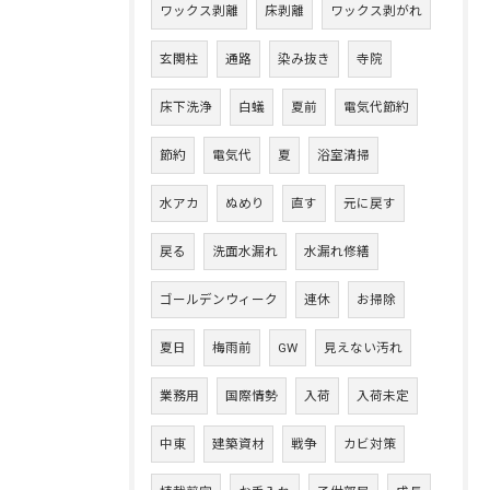
ワックス剥離
床剥離
ワックス剥がれ
玄関柱
通路
染み抜き
寺院
床下洗浄
白蟻
夏前
電気代節約
節約
電気代
夏
浴室清掃
水アカ
ぬめり
直す
元に戻す
戻る
洗面水漏れ
水漏れ修繕
ゴールデンウィーク
連休
お掃除
夏日
梅雨前
GW
見えない汚れ
業務用
国際情勢
入荷
入荷未定
中東
建築資材
戦争
カビ対策