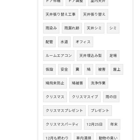
ドア修繕
ドア調整
室内天井
天井張り替え工事
天井張り替え
雨染み
雨漏れ跡
天井シミ
シミ
配管
水道
オフィス
ルームエアコン
天井埋込み型
足場
仮設
安全
糞
鳩
被害
屋上
鳩飛来防止
鳩被害
洗浄作業
クリスマス
クリスマスイブ
雨の日
クリスマスプレゼント
プレゼント
クリスマスパーティ
12月25日
年末
12月も終わり
車内清掃
動物の臭い