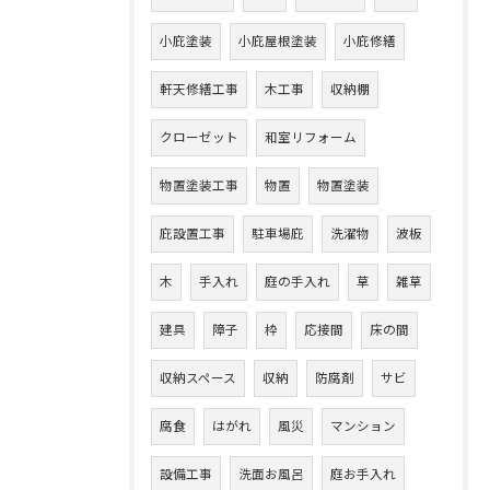
小庇塗装
小庇屋根塗装
小庇修繕
軒天修繕工事
木工事
収納棚
クローゼット
和室リフォーム
物置塗装工事
物置
物置塗装
庇設置工事
駐車場庇
洗濯物
波板
木
手入れ
庭の手入れ
草
雑草
建具
障子
枠
応接間
床の間
収納スペース
収納
防腐剤
サビ
腐食
はがれ
風災
マンション
設備工事
洗面お風呂
庭お手入れ