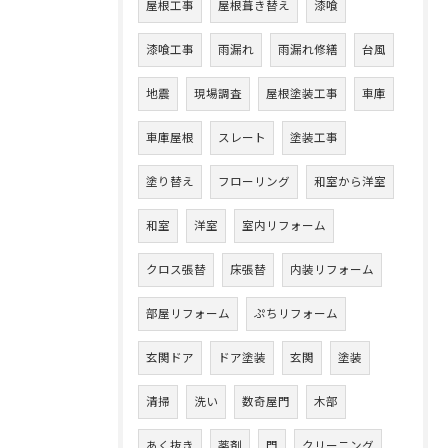
屋根工事
屋根葺き替え
漆喰
漆喰工事
雨漏れ
雨漏れ修繕
台風
地震
現場調査
屋根塗装工事
車庫
車庫屋根
スレート
塗装工事
塗り替え
フローリング
和室から洋室
和室
洋室
室内リフォーム
クロス張替
床張替
内装リフォーム
部屋リフォーム
ぷちリフォーム
玄関ドア
ドア塗装
玄関
塗装
清掃
洗い
数奇屋門
木部
あく抜き
薬剤
門
クリーニング