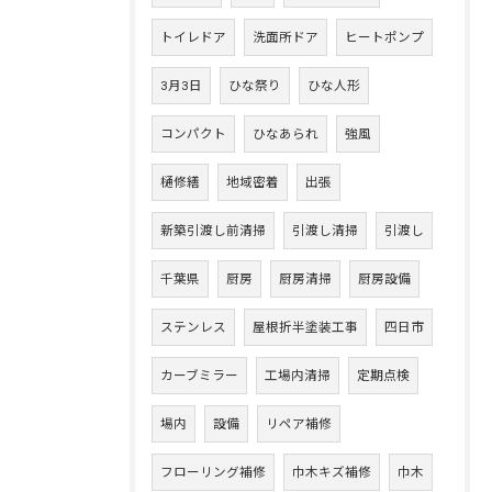
トイレドア
洗面所ドア
ヒートポンプ
3月3日
ひな祭り
ひな人形
コンパクト
ひなあられ
強風
樋修繕
地域密着
出張
新築引渡し前清掃
引渡し清掃
引渡し
千葉県
厨房
厨房清掃
厨房設備
ステンレス
屋根折半塗装工事
四日市
カーブミラー
工場内清掃
定期点検
場内
設備
リペア補修
フローリング補修
巾木キズ補修
巾木