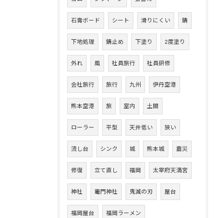
石膏ボード
シート
滑りにくい
錆
下地処理
錆止め
下塗り
2度塗り
外れ
風
社員旅行
社員研修
会社旅行
旅行
九州
伊丹空港
熊本空港
旅
室内
土間
ローラー
平型
天井低い
狭い
流し台
シンク
城
熊本城
震災
修復
立て直し
福岡
太宰府天満宮
神社
竈門神社
鬼滅の刃
屋台
福岡屋台
福岡ラーメン