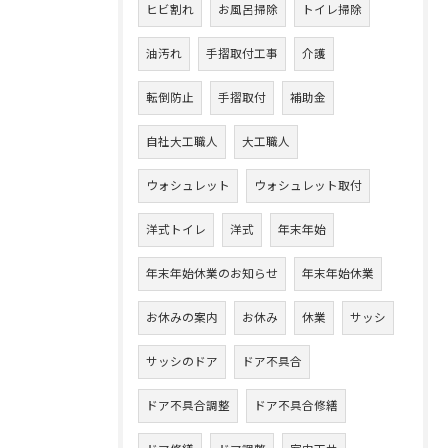
ヒビ割れ
お風呂掃除
トイレ掃除
油汚れ
手摺取付工事
介護
転倒防止
手摺取付
補助金
自社大工職人
大工職人
ウォシュレット
ウォシュレット取付
洋式トイレ
洋式
年末年始
年末年始休業のお知らせ
年末年始休業
お休みの案内
お休み
休業
サッシ
サッシのドア
ドア不具合
ドア不具合調整
ドア不具合修繕