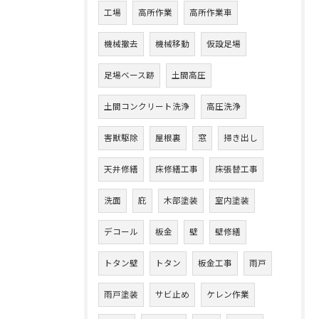
工場
高所作業
高所作業車
機械撤去
機械移動
仮設足場
足場ベース跡
土間高圧
土間コンクリート洗浄
高圧洗浄
害獣駆除
屋根裏
窓
掃き出し
天井修繕
床修繕工事
床張替工事
洗面
庇
木部塗装
室内塗装
デコール
板金
壁
壁修繕
トタン壁
トタン
板金工事
雨戸
雨戸塗装
サビ止め
ケレン作業