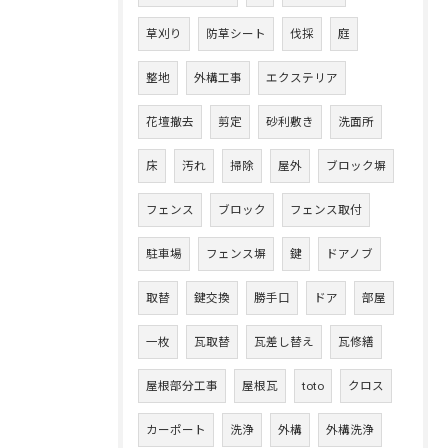
草刈り
防草シート
伐採
庭
整地
外構工事
エクステリア
花壇撤去
剪定
砂利敷き
洗面所
床
汚れ
掃除
屋外
ブロック塀
フェンス
ブロック
フェンス取付
駐車場
フェンス塀
鍵
ドアノブ
取替
鍵交換
勝手口
ドア
部屋
一枚
瓦取替
瓦差し替え
瓦修繕
屋根部分工事
屋根瓦
toto
クロス
カーポート
洗浄
外構
外構洗浄