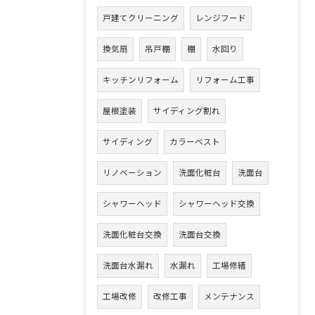
戸建てクリーニング
レンジフード
換気扇
吊戸棚
棚
水回り
キッチンリフォーム
リフォーム工事
屋根塗装
サイディング割れ
サイディング
カラーベスト
リノベーション
洗面化粧台
洗面台
シャワーヘッド
シャワーヘッド交換
洗面化粧台交換
洗面台交換
洗面台水漏れ
水漏れ
工場修繕
工場改修
改修工事
メンテナンス