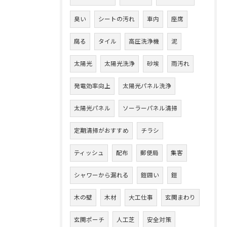
臭い
シートの汚れ
車内
座席
腐る
タイル
高圧洗浄機
泥
太陽光
太陽光洗浄
砂埃
雨汚れ
発電効率向上
太陽光パネル洗浄
太陽光パネル
ソーラーパネル清掃
定期清掃がおすすめ
チラシ
ティッシュ
配布
郵便局
集客
シャワーから漏れる
鎧囲い
鎧
木の壁
木材
大工仕事
玄関まわり
玄関ポーチ
人工芝
安全対策