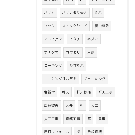
ポリカ
ポリカ張り替え
割れ
フック
ストックヤード
害虫駆除
アライグマ
イタチ
ネズミ
アナグマ
コウモリ
戸建
コーキング
ひび割れ
コーキング打ち替え
チョーキング
色褪せ
軒天
軒天修繕
軒天工事
風災被害
天井
軒
大工
大工工事
修繕工事
瓦
屋根
屋根リフォーム
棟
屋根修繕