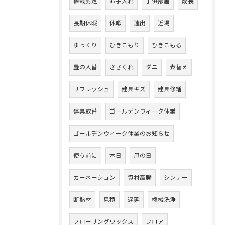
植栽剪定
お手入れ
子供部屋
成長
長期休暇
休暇
遠出
近場
ゆっくり
ひきこもり
ひきこもる
畳の入替
ささくれ
ダニ
表替え
リフレッシュ
建具キズ
建具修繕
建具取替
ゴールデンウィーク休業
ゴールデンウィーク休業のお知らせ
使う前に
本日
母の日
カーネーション
資材高騰
シンナー
断熱材
見積
遅延
機械洗浄
フローリングワックス
フロア