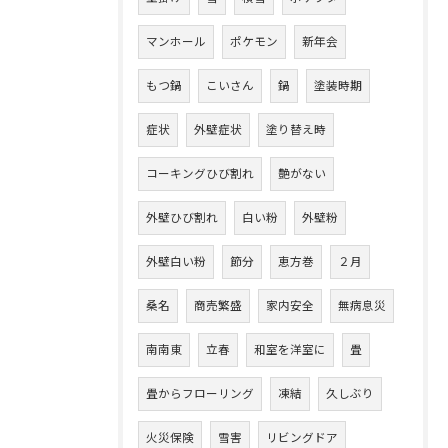
マンホール
ポケモン
新年会
もつ鍋
こいさん
鍋
塗装時期
症状
外壁症状
塗り替え時
コーキングひび割れ
艶がない
外壁ひび割れ
白い粉
外壁粉
外壁白い粉
節分
恵方巻
２月
桑名
商売繁盛
家内安全
無病息災
南南東
立春
和室を洋室に
畳
畳からフローリング
凍結
久しぶり
火災保険
雪害
リビングドア