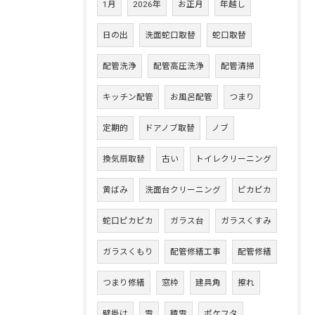
1月
2026年
お正月
年越し
日の出
洗面蛇口取替
蛇口取替
配管洗浄
配管高圧洗浄
配管清掃
キッチン配管
お風呂配管
つまり
定期的
ドアノブ取替
ノブ
換気扇取替
古い
トイレクリーニング
黄ばみ
洗面台クリーニング
ピカピカ
蛇口ピカピカ
ガラス台
ガラスくすみ
ガラスくもり
配管修繕工事
配管修繕
つまり修繕
窓枠
建具角
擦れ
壁掛け
雪
積雪
ポケフタ