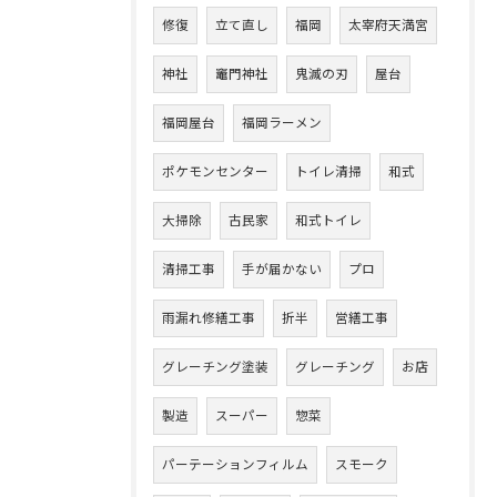
修復
立て直し
福岡
太宰府天満宮
神社
竈門神社
鬼滅の刃
屋台
福岡屋台
福岡ラーメン
ポケモンセンター
トイレ清掃
和式
大掃除
古民家
和式トイレ
清掃工事
手が届かない
プロ
雨漏れ修繕工事
折半
営繕工事
グレーチング塗装
グレーチング
お店
製造
スーパー
惣菜
パーテーションフィルム
スモーク