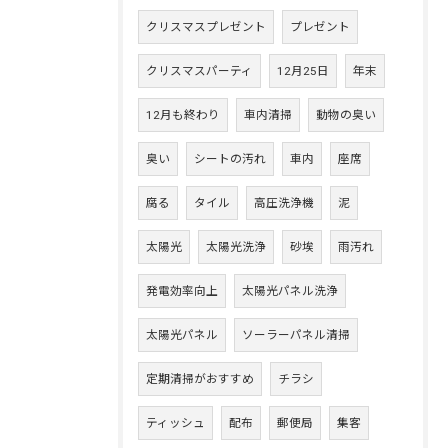
クリスマスプレゼント
プレゼント
クリスマスパーティ
12月25日
年末
12月も終わり
車内清掃
動物の臭い
臭い
シートの汚れ
車内
座席
腐る
タイル
高圧洗浄機
泥
太陽光
太陽光洗浄
砂埃
雨汚れ
発電効率向上
太陽光パネル洗浄
太陽光パネル
ソーラーパネル清掃
定期清掃がおすすめ
チラシ
ティッシュ
配布
郵便局
集客