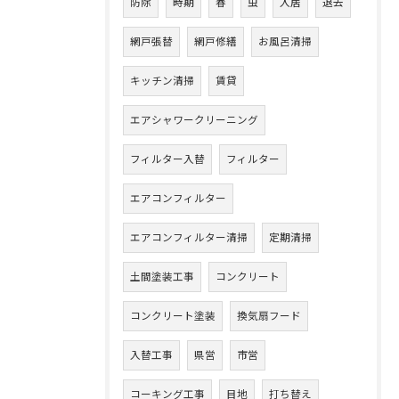
防除
時期
春
虫
入居
退去
網戸張替
網戸修繕
お風呂清掃
キッチン清掃
賃貸
エアシャワークリーニング
フィルター入替
フィルター
エアコンフィルター
エアコンフィルター清掃
定期清掃
土間塗装工事
コンクリート
コンクリート塗装
換気扇フード
入替工事
県営
市営
コーキング工事
目地
打ち替え