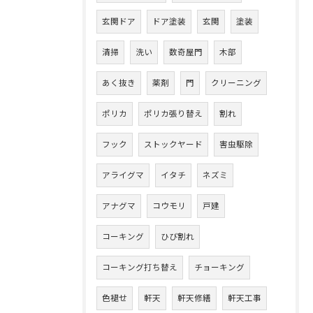
玄関ドア
ドア塗装
玄関
塗装
清掃
洗い
数奇屋門
木部
あく抜き
薬剤
門
クリーニング
ポリカ
ポリカ張り替え
割れ
フック
ストックヤード
害虫駆除
アライグマ
イタチ
ネズミ
アナグマ
コウモリ
戸建
コーキング
ひび割れ
コーキング打ち替え
チョーキング
色褪せ
軒天
軒天修繕
軒天工事