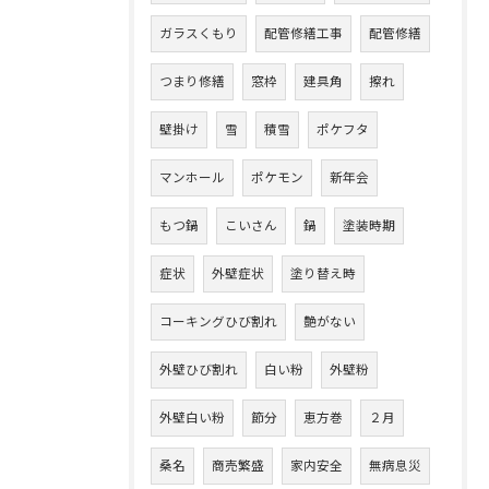
ガラスくもり
配管修繕工事
配管修繕
つまり修繕
窓枠
建具角
擦れ
壁掛け
雪
積雪
ポケフタ
マンホール
ポケモン
新年会
もつ鍋
こいさん
鍋
塗装時期
症状
外壁症状
塗り替え時
コーキングひび割れ
艶がない
外壁ひび割れ
白い粉
外壁粉
外壁白い粉
節分
恵方巻
２月
桑名
商売繁盛
家内安全
無病息災