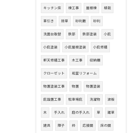
キッチン床
棟工事
屋根棟
植栽
草引き
除草
砂利敷
砂利
洗面台取替
鉄部
鉄部塗装
小庇
小庇塗装
小庇屋根塗装
小庇修繕
軒天修繕工事
木工事
収納棚
クローゼット
和室リフォーム
物置塗装工事
物置
物置塗装
庇設置工事
駐車場庇
洗濯物
波板
木
手入れ
庭の手入れ
草
雑草
建具
障子
枠
応接間
床の間