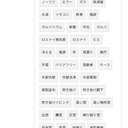
ノーリツ
エラー
ガス
給湯器
お湯
リモコン
鉄骨
階段
ガルバリウム
新築
中古
ガルバ
ロスナイ換気扇
ロスナイ
ビル
冷える
電源
冬
雨漏り
腐朽
手摺
バリアフリー
高齢者
ホース
木部外壁
外壁洗浄
木部薬剤
薬剤塗布
吹き抜け
吹き抜け廊下
吹き抜けリビング
高い窓
高い場所窓
出窓
腰窓
天窓
明り取り窓
採光窓
高窓
貼替え
波型屋根