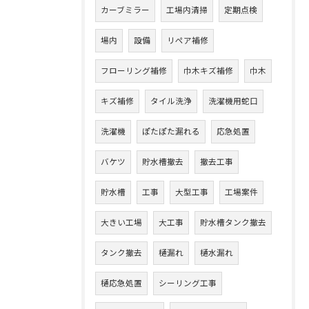
カーブミラー
工場内清掃
定期点検
場内
設備
リペア補修
フローリング補修
巾木キズ補修
巾木
キズ補修
タイル洗浄
洗濯機用蛇口
洗濯機
ぽたぽた漏れる
応急処置
バケツ
貯水槽撤去
撤去工事
貯水槽
工事
大型工事
工場案件
大きい工場
大工事
貯水槽タンク撤去
タンク撤去
樋漏れ
樋水漏れ
樋応急処置
シーリング工事