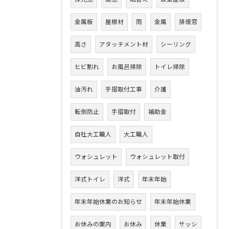
金属板
屋根材
雨
金属
排煙窓
高さ
アタッチメント材
シーリング
ヒビ割れ
お風呂掃除
トイレ掃除
油汚れ
手摺取付工事
介護
転倒防止
手摺取付
補助金
自社大工職人
大工職人
ウォシュレット
ウォシュレット取付
洋式トイレ
洋式
年末年始
年末年始休業のお知らせ
年末年始休業
お休みの案内
お休み
休業
サッシ