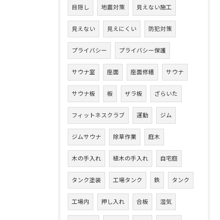
目隠し
地震対策
見えない施工
見えない
見えにくい
防犯対策
プライバシー
プライバシー保護
サウナ室
座面
座面修繕
サウナ
サウナ板
板
ザラ板
ざらいた
フィットネスクラブ
運動
ジム
ジムサウナ
除草作業
庭木
木の手入れ
植木の手入れ
自宅庭
タンク塗装
工場タンク
鉄
タンク
工場内
押し入れ
合板
湿気