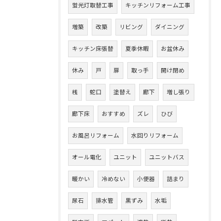
蛍光灯取替工事
キッチンリフォーム工事
増築
改築
リビング
ダイニング
キッチン床張替
夏季休暇
お盆休み
休み
戸
扉
取っ手
開け閉め
桟
蛇口
塗替え
廊下
増し張り
廊下床
おすすめ
ズレ
ひび
お風呂リフォーム
水回りリフォーム
オール電化
ユニット
ユニットバス
暖かい
冷めない
小便器
詰まり
尿石
排水管
黒ずみ
水垢