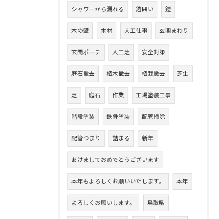
シャワーから漏れる
鎧囲い
鎧
木の壁
木材
大工仕事
玄関まわり
玄関ポーチ
人工芝
安全対策
庭石撤去
植木撤去
植栽撤去
芝生
芝
庭石
作業
工場塗装工事
階段塗装
鉄骨塗装
配管掃除
配管つまり
詰まる
新年
あけましておめでとうございます
本年もよろしくお願いいたします。
本年
よろしくお願いします。
鳥取県