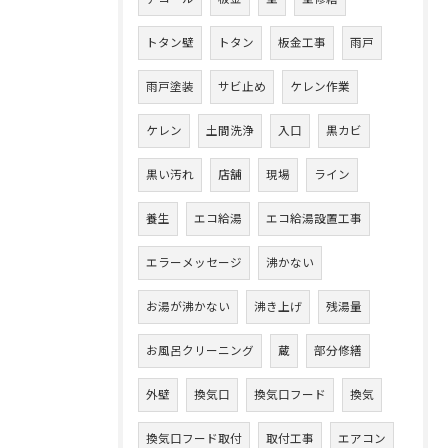
トタン壁
トタン
板金工事
雨戸
雨戸塗装
サビ止め
ケレン作業
ケレン
土間洗浄
入口
黒カビ
黒い汚れ
店舗
現場
ライン
養生
エコ給湯
エコ給湯設置工事
エラーメッセージ
沸かない
お湯が沸かない
沸き上げ
残湯量
お風呂クリーニング
蔵
部分修繕
外壁
換気口
換気口フード
換気
換気口フード取付
取付工事
エアコン