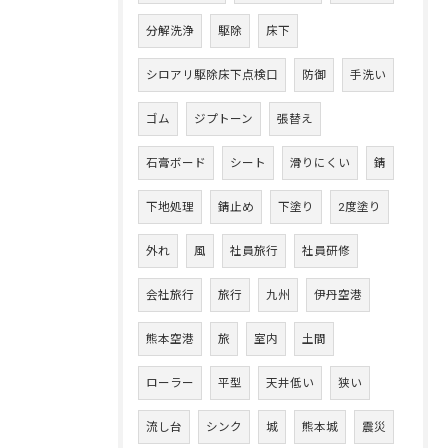
分解洗浄
駆除
床下
シロアリ駆除床下点検口
防御
手洗い
ゴム
ジプトーン
張替え
石膏ボード
シート
滑りにくい
錆
下地処理
錆止め
下塗り
2度塗り
外れ
風
社員旅行
社員研修
会社旅行
旅行
九州
伊丹空港
熊本空港
旅
室内
土間
ローラー
平型
天井低い
狭い
流し台
シンク
城
熊本城
震災