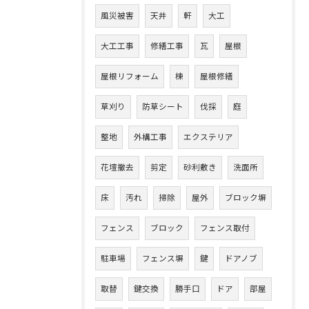
風災被害
天井
軒
大工
大工工事
修繕工事
瓦
屋根
屋根リフォーム
棟
屋根修繕
草刈り
防草シート
伐採
庭
整地
外構工事
エクステリア
花壇撤去
剪定
砂利敷き
洗面所
床
汚れ
掃除
屋外
ブロック塀
フェンス
ブロック
フェンス取付
駐車場
フェンス塀
鍵
ドアノブ
取替
鍵交換
勝手口
ドア
部屋