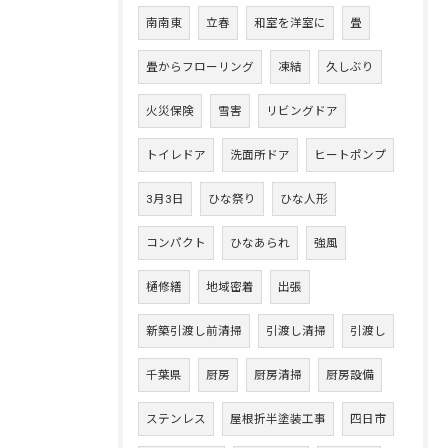
南南東
立春
和室を洋室に
畳
畳からフローリング
凍結
久しぶり
火災保険
雪害
リビングドア
トイレドア
洗面所ドア
ヒートポンプ
3月3日
ひな祭り
ひな人形
コンパクト
ひなあられ
強風
樋修繕
地域密着
出張
新築引渡し前清掃
引渡し清掃
引渡し
千葉県
厨房
厨房清掃
厨房設備
ステンレス
屋根折半塗装工事
四日市