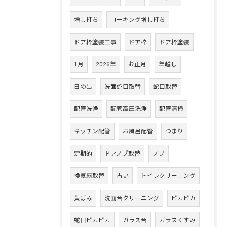
増し打ち
コーキング増し打ち
ドア枠塗装工事
ドア枠
ドア枠塗装
1月
2026年
お正月
年越し
日の出
洗面蛇口取替
蛇口取替
配管洗浄
配管高圧洗浄
配管清掃
キッチン配管
お風呂配管
つまり
定期的
ドアノブ取替
ノブ
換気扇取替
古い
トイレクリーニング
黄ばみ
洗面台クリーニング
ピカピカ
蛇口ピカピカ
ガラス台
ガラスくすみ