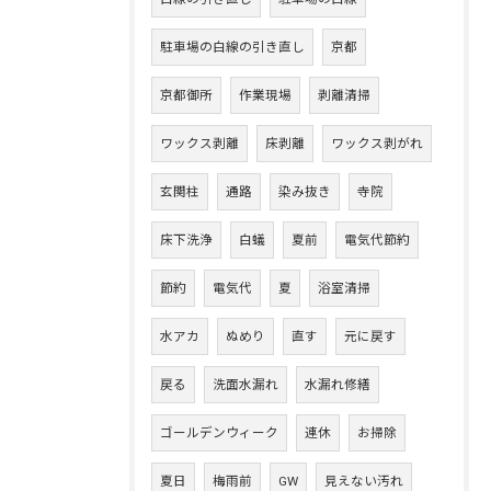
駐車場の白線の引き直し
京都
京都御所
作業現場
剥離清掃
ワックス剥離
床剥離
ワックス剥がれ
玄関柱
通路
染み抜き
寺院
床下洗浄
白蟻
夏前
電気代節約
節約
電気代
夏
浴室清掃
水アカ
ぬめり
直す
元に戻す
戻る
洗面水漏れ
水漏れ修繕
ゴールデンウィーク
連休
お掃除
夏日
梅雨前
GW
見えない汚れ