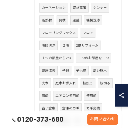
カーネーション
資材高騰
シンナー
断熱材
見積
遅延
機械洗浄
フローリングワックス
フロア
階段洗浄
２階
2階リフォーム
１つの部屋から2つ
一つのお部屋を二つ
部屋改修
子供
子供成
高い庭木
大木
庭木お手入れ
枝払う
枝切る
庭師
エアコン使用前
使用前
古い倉庫
倉庫のカギ
カギ交換
0120-373-680
お問い合わせ
鍵取替
鍵紛失
熊
クマ対策