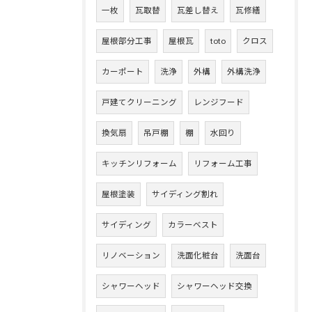
一枚
瓦取替
瓦差し替え
瓦修繕
屋根部分工事
屋根瓦
toto
クロス
カーポート
洗浄
外構
外構洗浄
戸建てクリーニング
レンジフード
換気扇
吊戸棚
棚
水回り
キッチンリフォーム
リフォーム工事
屋根塗装
サイディング割れ
サイディング
カラーベスト
リノベーション
洗面化粧台
洗面台
シャワーヘッド
シャワーヘッド交換