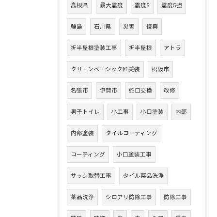
島根県
最大震度
震度5
震度5強
輪島
石川県
災害
復興
折半屋根塗装工事
折半屋根
アトラ
クリーンベーシック匠美装
松阪市
名張市
伊賀市
蛇口交換
改修
男子トイレ
小工事
小口塗装
内部
内部塗装
タイルコーティング
コーティング
小口塗装工事
サッシ取替工事
タイル薬品洗浄
薬品洗浄
シロアリ防除工事
防除工事