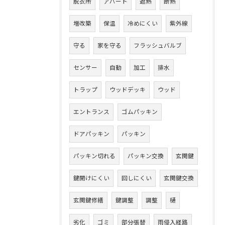
脱衣所
アパート
遮熱
断熱
増改築
保温
冷めにくい
紫外線
守る
家を守る
フラッシュバルブ
センサー
自動
加工
排水
トラップ
ウッドデッキ
ウッド
エントランス
ゴムパッキン
ドアパッキン
パッキン
パッキン切れる
パッキン交換
玄関鍵
鍵開けにくい
回しにくい
玄関鍵交換
玄関鍵修繕
鍵調整
調整
樋
劣化
ゴミ
部分張替
雨侵入経路