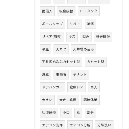
雨侵入
板金張替
ロータンク
ボールタップ
リペア
補修
リペア(補修)
キズ
凹み
軒天貼替
平屋
天カセ
天井埋め込み
天井埋め込みカセット型
カセット型
倉庫
事務所
テナント
ドアハンガー
倉庫ドア
巨大
大きい
大きい倉庫
臨時休業
社印研修
小口
柱
部分
エアコン洗浄
エアコン分解
分解洗い