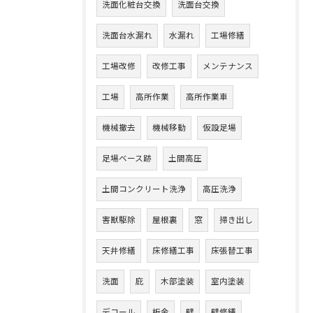
洗面化粧台交換
洗面台交換
洗面台水漏れ
水漏れ
工場修繕
工場改修
改修工事
メンテナンス
工場
高所作業
高所作業車
機械撤去
機械移動
仮設足場
足場ベース跡
土間高圧
土間コンクリート洗浄
高圧洗浄
害獣駆除
屋根裏
窓
掃き出し
天井修繕
床修繕工事
床張替工事
洗面
庇
木部塗装
室内塗装
デコール
板金
壁
壁修繕