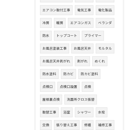
エアコン取付工事
電気工事
電化製品
冷房
暖房
エアコンガス
ベランダ
防水
トップコート
プライマー
お風呂塗装工事
お風呂天井
モルタル
お風呂天井剥がれ
剥がれ
めくれ
防水塗料
防カビ
防カビ塗料
点検口
点検口設置
点検
屋根裏点検
洗面所クロス張替
取替工事
浴室
シャワー
水栓
交換
張り替え工事
修繕
補修工事