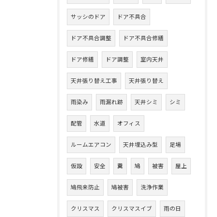
サッシのドア
ドア不具合
ドア不具合調整
ドア不具合修繕
ドア修繕
ドア調整
室内天井
天井張り替え工事
天井張り替え
雨染み
雨漏れ跡
天井シミ
シミ
配管
水道
オフィス
ルームエアコン
天井埋込み型
足場
仮設
安全
糞
鳩
被害
屋上
鳩飛来防止
鳩被害
洗浄作業
クリスマス
クリスマスイブ
雨の日