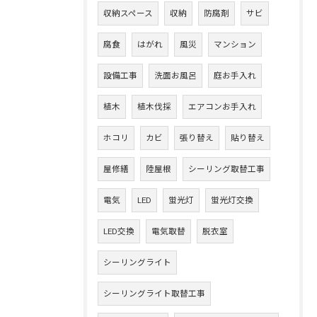
収納スペース
収納
防腐剤
サビ
腐食
はがれ
風災
マンション
設備工事
洗面お風呂
庭お手入れ
植木
植木伐採
エアコンお手入れ
ホコリ
カビ
張り替え
貼り替え
屋修繕
陸屋根
シーリング取替工事
電気
LED
蛍光灯
蛍光灯交換
LED交換
電気取替
脱衣室
シーリングライト
シーリングライト取替工事