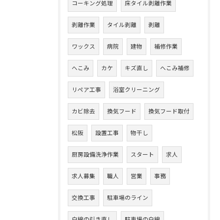
コーキング処理
床タイル剥離作業
剥離作業
タイル剥離
剥離
ワックス
病院
建物
補修作業
へこみ
カケ
キズ直し
へこみ補修
リペア工事
浴室クリーニング
カビ除去
換気フード
換気フード取付
松阪
設置工事
物干し
厨房設備洗浄作業
スタート
求人
求人募集
職人
営業
事務
交換工事
駐車場のライン
白線の引き直し
駐車場の白線