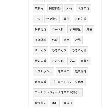
業務用
国際情勢
入荷
入荷未定
中東
建築資材
戦争
カビ対策
植栽剪定
お手入れ
子供部屋
成長
長期休暇
休暇
遠出
近場
ゆっくり
ひきこもり
ひきこもる
畳の入替
ささくれ
ダニ
表替え
リフレッシュ
建具キズ
建具修繕
建具取替
ゴールデンウィーク休業
ゴールデンウィーク休業のお知らせ
使う前に
本日
母の日