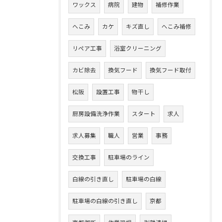
ワックス
病院
建物
補修作業
へこみ
カケ
キズ直し
へこみ補修
リペア工事
浴室クリーニング
カビ除去
換気フード
換気フード取付
松阪
設置工事
物干し
厨房設備洗浄作業
スタート
求人
求人募集
職人
営業
事務
交換工事
駐車場のライン
白線の引き直し
駐車場の白線
駐車場の白線の引き直し
京都