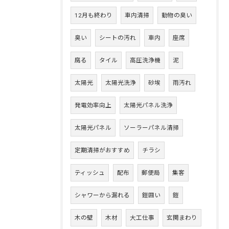
12月も終わり
車内清掃
動物の臭い
臭い
シートの汚れ
車内
座席
腐る
タイル
高圧洗浄機
泥
太陽光
太陽光洗浄
砂埃
雨汚れ
発電効率向上
太陽光パネル洗浄
太陽光パネル
ソーラーパネル清掃
定期清掃がおすすめ
チラシ
ティッシュ
配布
郵便局
集客
シャワーから漏れる
鎧囲い
鎧
木の壁
木材
大工仕事
玄関まわり