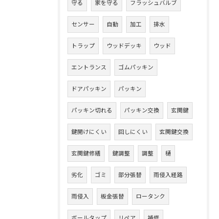
守る
家を守る
フラッシュバルブ
センサー
自動
加工
排水
トラップ
ウッドデッキ
ウッド
エントランス
ゴムパッキン
ドアパッキン
パッキン
パッキン切れる
パッキン交換
玄関鍵
鍵開けにくい
回しにくい
玄関鍵交換
玄関鍵修繕
鍵調整
調整
樋
劣化
ゴミ
部分張替
雨侵入経路
雨侵入
板金張替
ロータンク
ボールタップ
リペア
補修