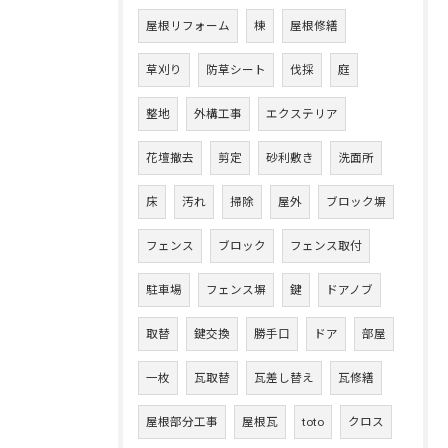
屋根リフォーム
棟
屋根修繕
草刈り
防草シート
伐採
庭
整地
外構工事
エクステリア
花壇撤去
剪定
砂利敷き
洗面所
床
汚れ
掃除
屋外
ブロック塀
フェンス
ブロック
フェンス取付
駐車場
フェンス塀
鍵
ドアノブ
取替
鍵交換
勝手口
ドア
部屋
一枚
瓦取替
瓦差し替え
瓦修繕
屋根部分工事
屋根瓦
toto
クロス