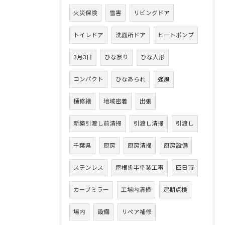
火災保険
雪害
リビングドア
トイレドア
洗面所ドア
ヒートポンプ
3月3日
ひな祭り
ひな人形
コンパクト
ひなあられ
強風
樋修繕
地域密着
出張
新築引渡し前清掃
引渡し清掃
引渡し
千葉県
厨房
厨房清掃
厨房設備
ステンレス
屋根折半塗装工事
四日市
カーブミラー
工場内清掃
定期点検
場内
設備
リペア補修