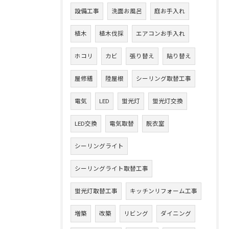
設備工事
洗面お風呂
庭お手入れ
植木
植木伐採
エアコンお手入れ
ホコリ
カビ
張り替え
貼り替え
屋修繕
陸屋根
シーリング取替工事
電気
LED
蛍光灯
蛍光灯交換
LED交換
電気取替
脱衣室
シーリングライト
シーリングライト取替工事
蛍光灯取替工事
キッチンリフォーム工事
増築
改築
リビング
ダイニング