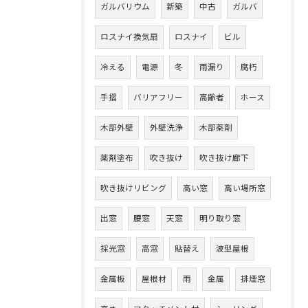
ガルバリウム
新築
中古
ガルバ
ロスナイ換気扇
ロスナイ
ビル
冷える
電源
冬
雨漏り
腐朽
手摺
バリアフリー
高齢者
ホース
木部外壁
外壁洗浄
木部薬剤
薬剤塗布
吹き抜け
吹き抜け廊下
吹き抜けリビング
高い窓
高い場所窓
出窓
腰窓
天窓
明り取り窓
採光窓
高窓
貼替え
波型屋根
金属板
屋根材
雨
金属
排煙窓