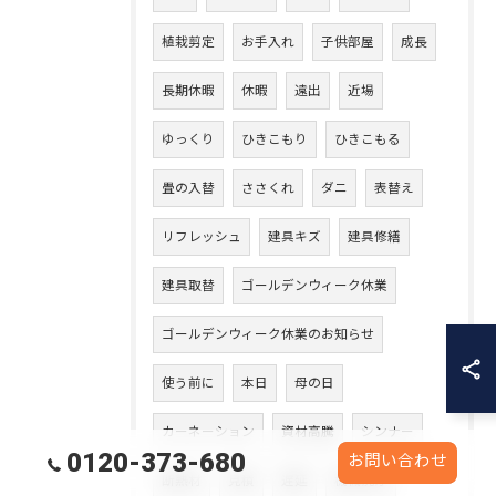
植栽剪定
お手入れ
子供部屋
成長
長期休暇
休暇
遠出
近場
ゆっくり
ひきこもり
ひきこもる
畳の入替
ささくれ
ダニ
表替え
リフレッシュ
建具キズ
建具修繕
建具取替
ゴールデンウィーク休業
ゴールデンウィーク休業のお知らせ
使う前に
本日
母の日
カーネーション
資材高騰
シンナー
0120-373-680
お問い合わせ
断熱材
見積
遅延
機械洗浄