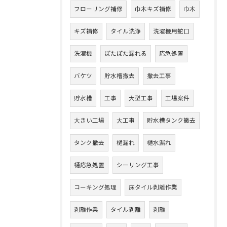
フローリング補修
巾木キズ補修
巾木
キズ補修
タイル洗浄
洗濯機用蛇口
洗濯機
ぽたぽた漏れる
応急処置
バケツ
貯水槽撤去
撤去工事
貯水槽
工事
大型工事
工場案件
大きい工場
大工事
貯水槽タンク撤去
タンク撤去
樋漏れ
樋水漏れ
樋応急処置
シーリング工事
コーキング処理
床タイル剥離作業
剥離作業
タイル剥離
剥離