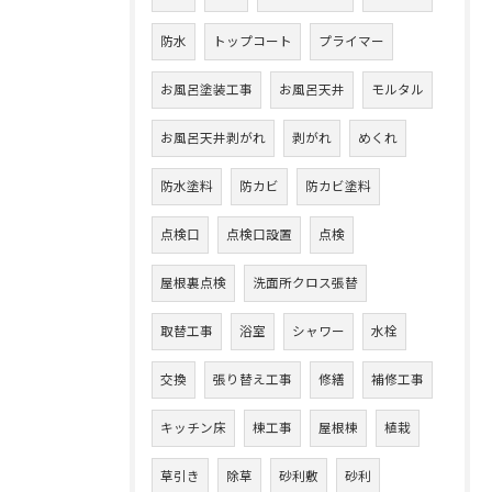
防水
トップコート
プライマー
お風呂塗装工事
お風呂天井
モルタル
お風呂天井剥がれ
剥がれ
めくれ
防水塗料
防カビ
防カビ塗料
点検口
点検口設置
点検
屋根裏点検
洗面所クロス張替
取替工事
浴室
シャワー
水栓
交換
張り替え工事
修繕
補修工事
キッチン床
棟工事
屋根棟
植栽
草引き
除草
砂利敷
砂利