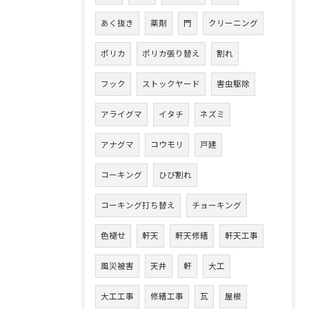
あく抜き
薬剤
門
クリーニング
ポリカ
ポリカ張り替え
割れ
フック
ストックヤード
害虫駆除
アライグマ
イタチ
ネズミ
アナグマ
コウモリ
戸建
コーキング
ひび割れ
コーキング打ち替え
チョーキング
色褪せ
軒天
軒天修繕
軒天工事
風災被害
天井
軒
大工
大工工事
修繕工事
瓦
屋根