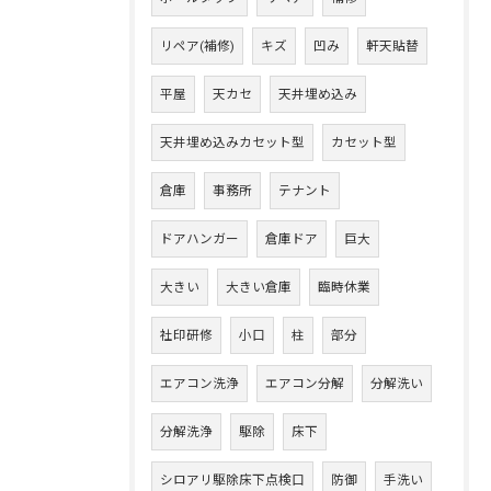
リペア(補修)
キズ
凹み
軒天貼替
平屋
天カセ
天井埋め込み
天井埋め込みカセット型
カセット型
倉庫
事務所
テナント
ドアハンガー
倉庫ドア
巨大
大きい
大きい倉庫
臨時休業
社印研修
小口
柱
部分
エアコン洗浄
エアコン分解
分解洗い
分解洗浄
駆除
床下
シロアリ駆除床下点検口
防御
手洗い