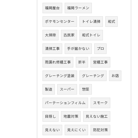
福岡屋台
福岡ラーメン
ポケモンセンター
トイレ清掃
和式
大掃除
古民家
和式トイレ
清掃工事
手が届かない
プロ
雨漏れ修繕工事
折半
営繕工事
グレーチング塗装
グレーチング
お店
製造
スーパー
惣菜
パーテーションフィルム
スモーク
目隠し
地震対策
見えない施工
見えない
見えにくい
防犯対策