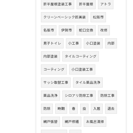
折半屋根塗装工事
折半屋根
アトラ
クリーンベーシック匠美装
松阪市
名張市
伊賀市
蛇口交換
改修
男子トイレ
小工事
小口塗装
内部
内部塗装
タイルコーティング
コーティング
小口塗装工事
サッシ取替工事
タイル薬品洗浄
薬品洗浄
シロアリ防除工事
防除工事
防除
時期
春
虫
入居
退去
網戸張替
網戸修繕
お風呂清掃