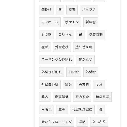
壁掛け
雪
積雪
ポケフタ
マンホール
ポケモン
新年会
もつ鍋
こいさん
鍋
塗装時期
症状
外壁症状
塗り替え時
コーキングひび割れ
艶がない
外壁ひび割れ
白い粉
外壁粉
外壁白い粉
節分
恵方巻
２月
桑名
商売繁盛
家内安全
無病息災
南南東
立春
和室を洋室に
畳
畳からフローリング
凍結
久しぶり