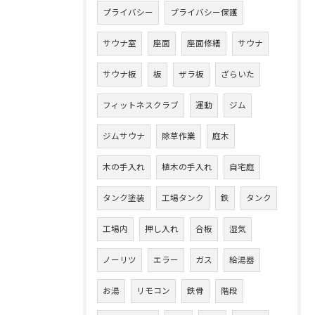
プライバシー
プライバシー保護
サウナ室
座面
座面修繕
サウナ
サウナ板
板
ザラ板
ざらいた
フィットネスクラブ
運動
ジム
ジムサウナ
除草作業
庭木
木の手入れ
植木の手入れ
自宅庭
タンク塗装
工場タンク
鉄
タンク
工場内
押し入れ
合板
湿気
ノーリツ
エラー
ガス
給湯器
お湯
リモコン
鉄骨
階段