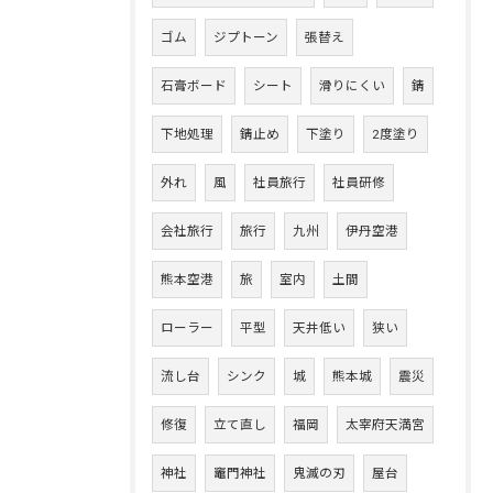
ゴム
ジプトーン
張替え
石膏ボード
シート
滑りにくい
錆
下地処理
錆止め
下塗り
2度塗り
外れ
風
社員旅行
社員研修
会社旅行
旅行
九州
伊丹空港
熊本空港
旅
室内
土間
ローラー
平型
天井低い
狭い
流し台
シンク
城
熊本城
震災
修復
立て直し
福岡
太宰府天満宮
神社
竈門神社
鬼滅の刃
屋台