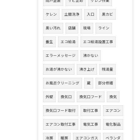
雨戸塗装
サビ止め
ケレン作業
ケレン
土間洗浄
入口
黒カビ
黒い汚れ
店舗
現場
ライン
養生
エコ給湯
エコ給湯設置工事
エラーメッセージ
沸かない
お湯が沸かない
沸き上げ
残湯量
お風呂クリーニング
蔵
部分修繕
外壁
換気口
換気口フード
換気
換気口フード取付
取付工事
エアコン
エアコン取付工事
電気工事
電化製品
冷房
暖房
エアコンガス
ベランダ