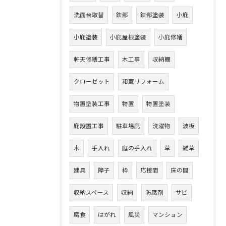
洗面台取替
鉄部
鉄部塗装
小庇
小庇塗装
小庇屋根塗装
小庇修繕
軒天修繕工事
木工事
収納棚
クローゼット
和室リフォーム
物置塗装工事
物置
物置塗装
庇設置工事
駐車場庇
洗濯物
波板
木
手入れ
庭の手入れ
草
雑草
建具
障子
枠
応接間
床の間
収納スペース
収納
防腐剤
サビ
腐食
はがれ
風災
マンション