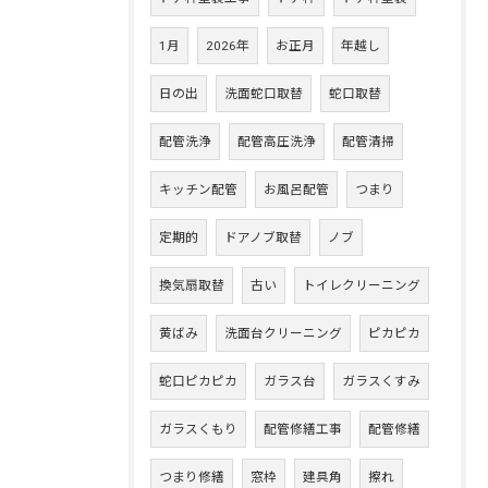
1月
2026年
お正月
年越し
日の出
洗面蛇口取替
蛇口取替
配管洗浄
配管高圧洗浄
配管清掃
キッチン配管
お風呂配管
つまり
定期的
ドアノブ取替
ノブ
換気扇取替
古い
トイレクリーニング
黄ばみ
洗面台クリーニング
ピカピカ
蛇口ピカピカ
ガラス台
ガラスくすみ
ガラスくもり
配管修繕工事
配管修繕
つまり修繕
窓枠
建具角
擦れ