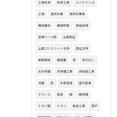
工場改修
改修工事
メンテナンス
工場
高所作業
高所作業車
機械撤去
機械移動
仮設足場
足場ベース跡
土間高圧
土間コンクリート洗浄
高圧洗浄
害獣駆除
屋根裏
窓
掃き出し
天井修繕
床修繕工事
床張替工事
洗面
庇
木部塗装
室内塗装
デコール
板金
壁
壁修繕
トタン壁
トタン
板金工事
雨戸