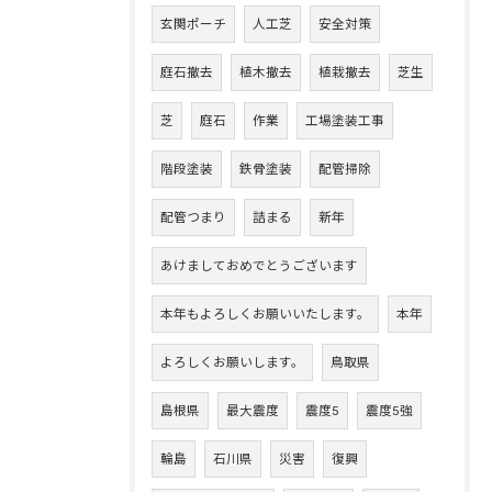
玄関ポーチ
人工芝
安全対策
庭石撤去
植木撤去
植栽撤去
芝生
芝
庭石
作業
工場塗装工事
階段塗装
鉄骨塗装
配管掃除
配管つまり
詰まる
新年
あけましておめでとうございます
本年もよろしくお願いいたします。
本年
よろしくお願いします。
鳥取県
島根県
最大震度
震度5
震度5強
輪島
石川県
災害
復興