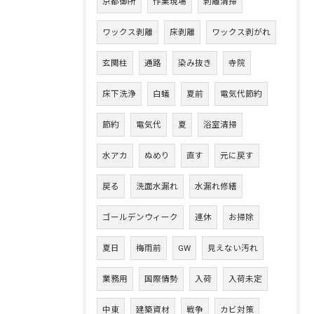
京都御所
作業現場
剥離清掃
ワックス剥離
床剥離
ワックス剥がれ
玄関柱
通路
染み抜き
寺院
床下洗浄
白蟻
夏前
電気代節約
節約
電気代
夏
浴室清掃
水アカ
ぬめり
直す
元に戻す
戻る
洗面水漏れ
水漏れ修繕
ゴールデンウィーク
連休
お掃除
夏日
梅雨前
GW
見えない汚れ
業務用
国際情勢
入荷
入荷未定
中東
建築資材
戦争
カビ対策