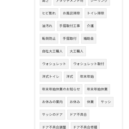
高さ
アタッチメント材
シーリング
ヒビ割れ
お風呂掃除
トイレ掃除
油汚れ
手摺取付工事
介護
転倒防止
手摺取付
補助金
自社大工職人
大工職人
ウォシュレット
ウォシュレット取付
洋式トイレ
洋式
年末年始
年末年始休業のお知らせ
年末年始休業
お休みの案内
お休み
休業
サッシ
サッシのドア
ドア不具合
ドア不具合調整
ドア不具合修繕