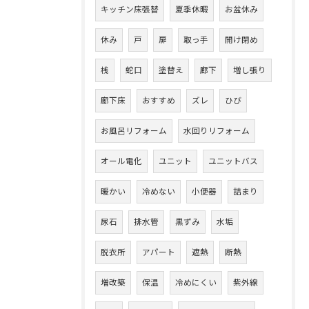
キッチン床張替
夏季休暇
お盆休み
休み
戸
扉
取っ手
開け閉め
桟
蛇口
塗替え
廊下
増し張り
廊下床
おすすめ
ズレ
ひび
お風呂リフォーム
水回りリフォーム
オール電化
ユニット
ユニットバス
暖かい
冷めない
小便器
詰まり
尿石
排水管
黒ずみ
水垢
脱衣所
アパート
遮熱
断熱
増改築
保温
冷めにくい
紫外線