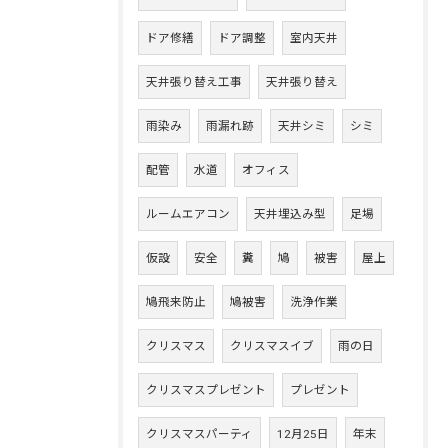
ドア修繕
ドア調整
室内天井
天井張り替え工事
天井張り替え
雨染み
雨漏れ跡
天井シミ
シミ
配管
水道
オフィス
ルームエアコン
天井埋込み型
足場
仮設
安全
糞
鳩
被害
屋上
鳩飛来防止
鳩被害
洗浄作業
クリスマス
クリスマスイブ
雨の日
クリスマスプレゼント
プレゼント
クリスマスパーティ
12月25日
年末