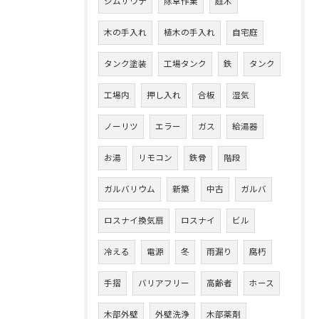
ジムサウナ
除草作業
庭木
木の手入れ
植木の手入れ
自宅庭
タンク塗装
工場タンク
鉄
タンク
工場内
押し入れ
合板
湿気
ノーリツ
エラー
ガス
給湯器
お湯
リモコン
鉄骨
階段
ガルバリウム
新築
中古
ガルバ
ロスナイ換気扇
ロスナイ
ビル
冷える
電源
冬
雨漏り
腐朽
手摺
バリアフリー
高齢者
ホース
木部外壁
外壁洗浄
木部薬剤