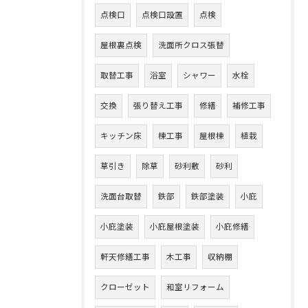
点検口
点検口設置
点検
屋根裏点検
洗面所クロス張替
取替工事
浴室
シャワー
水栓
交換
張り替え工事
修繕
補修工事
キッチン床
棟工事
屋根棟
植栽
草引き
除草
砂利敷
砂利
洗面台取替
鉄部
鉄部塗装
小庇
小庇塗装
小庇屋根塗装
小庇修繕
軒天修繕工事
木工事
収納棚
クローゼット
和室リフォーム