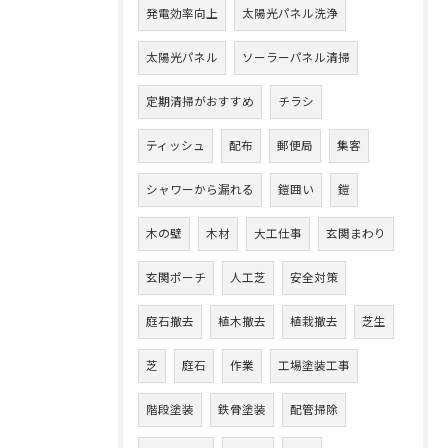
発電効率向上
太陽光パネル洗浄
太陽光パネル
ソーラーパネル清掃
定期清掃がおすすめ
チラシ
ティッシュ
配布
郵便局
集客
シャワーから漏れる
鎧囲い
鎧
木の壁
木材
大工仕事
玄関まわり
玄関ポーチ
人工芝
安全対策
庭石撤去
植木撤去
植栽撤去
芝生
芝
庭石
作業
工場塗装工事
階段塗装
鉄骨塗装
配管掃除