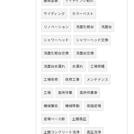
屋根塗装
サイディング割れ
サイディング
カラーベスト
リノベーション
洗面化粧台
洗面台
シャワーヘッド
シャワーヘッド交換
洗面化粧台交換
洗面台交換
洗面台水漏れ
水漏れ
工場修繕
工場改修
改修工事
メンテナンス
工場
高所作業
高所作業車
機械撤去
機械移動
仮設足場
足場ベース跡
土間高圧
土間コンクリート洗浄
高圧洗浄