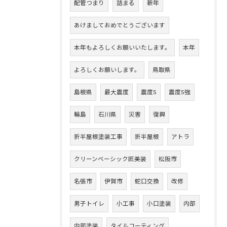
配管つまり
詰まる
新年
あけましておめでとうございます
本年もよろしくお願いいたします。
本年
よろしくお願いします。
鳥取県
島根県
最大震度
震度5
震度5強
輪島
石川県
災害
復興
折半屋根塗装工事
折半屋根
アトラ
クリーンベーシック匠美装
松阪市
名張市
伊賀市
蛇口交換
改修
男子トイレ
小工事
小口塗装
内部
内部塗装
タイルコーティング