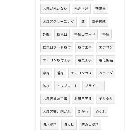
お湯が沸かない
沸き上げ
残湯量
お風呂クリーニング
蔵
部分修繕
外壁
換気口
換気口フード
換気
換気口フード取付
取付工事
エアコン
エアコン取付工事
電気工事
電化製品
冷房
暖房
エアコンガス
ベランダ
防水
トップコート
プライマー
お風呂塗装工事
お風呂天井
モルタル
お風呂天井剥がれ
剥がれ
めくれ
防水塗料
防カビ
防カビ塗料