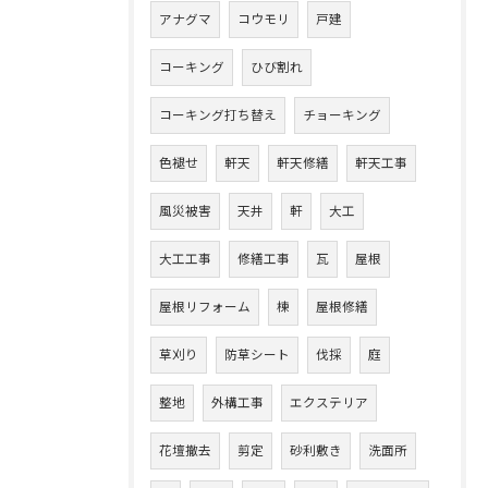
アナグマ
コウモリ
戸建
コーキング
ひび割れ
コーキング打ち替え
チョーキング
色褪せ
軒天
軒天修繕
軒天工事
風災被害
天井
軒
大工
大工工事
修繕工事
瓦
屋根
屋根リフォーム
棟
屋根修繕
草刈り
防草シート
伐採
庭
整地
外構工事
エクステリア
花壇撤去
剪定
砂利敷き
洗面所