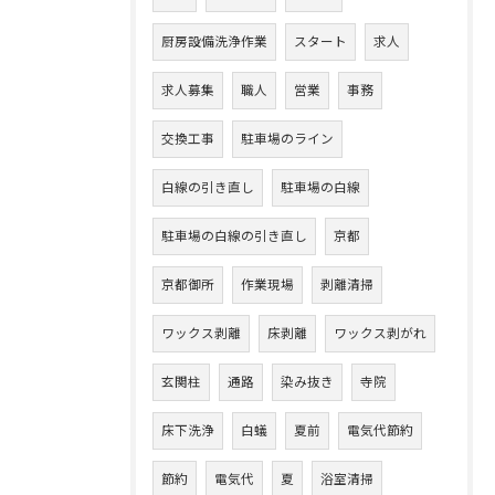
厨房設備洗浄作業
スタート
求人
求人募集
職人
営業
事務
交換工事
駐車場のライン
白線の引き直し
駐車場の白線
駐車場の白線の引き直し
京都
京都御所
作業現場
剥離清掃
ワックス剥離
床剥離
ワックス剥がれ
玄関柱
通路
染み抜き
寺院
床下洗浄
白蟻
夏前
電気代節約
節約
電気代
夏
浴室清掃