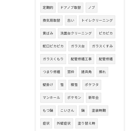
定期的
ドアノブ取替
ノブ
換気扇取替
古い
トイレクリーニング
黄ばみ
洗面台クリーニング
ピカピカ
蛇口ピカピカ
ガラス台
ガラスくすみ
ガラスくもり
配管修繕工事
配管修繕
つまり修繕
窓枠
建具角
擦れ
壁掛け
雪
積雪
ポケフタ
マンホール
ポケモン
新年会
もつ鍋
こいさん
鍋
塗装時期
症状
外壁症状
塗り替え時