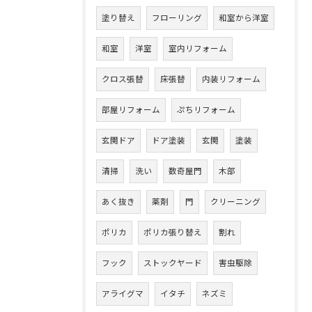
塗り替え
フローリング
和室から洋室
和室
洋室
室内リフォーム
クロス張替
床張替
内装リフォーム
部屋リフォーム
ぷちリフォーム
玄関ドア
ドア塗装
玄関
塗装
清掃
洗い
数奇屋門
木部
あく抜き
薬剤
門
クリーニング
ポリカ
ポリカ張り替え
割れ
フック
ストックヤード
害虫駆除
アライグマ
イタチ
ネズミ