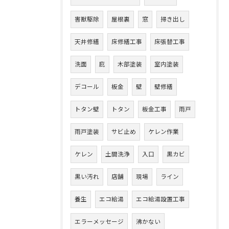
害獣駆除
屋根裏
窓
掃き出し
天井修繕
床修繕工事
床張替工事
洗面
庇
木部塗装
室内塗装
デコール
板金
壁
壁修繕
トタン壁
トタン
板金工事
雨戸
雨戸塗装
サビ止め
ケレン作業
ケレン
土間洗浄
入口
黒カビ
黒い汚れ
店舗
現場
ライン
養生
エコ給湯
エコ給湯設置工事
エラーメッセージ
沸かない