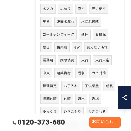
水アカ
ぬめり
直す
元に戻す
戻る
洗面水漏れ
水漏れ修繕
ゴールデンウィーク
連休
お掃除
夏日
梅雨前
GW
見えない汚れ
業務用
国際情勢
入荷
入荷未定
中東
建築資材
戦争
カビ対策
植栽剪定
お手入れ
子供部屋
成長
長期休暇
休暇
遠出
近場
ゆっくり
ひきこもり
ひきこもる
0120-373-680
お問い合わせ
畳の入替
ささくれ
ダニ
表替え