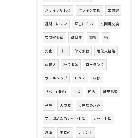
パッキン切れる
パッキン交換
玄関鍵
鍵開けにくい
回しにくい
玄関鍵交換
玄関鍵修繕
鍵調整
調整
樋
劣化
ゴミ
部分張替
雨侵入経路
雨侵入
板金張替
ロータンク
ボールタップ
リペア
補修
リペア(補修)
キズ
凹み
軒天貼替
平屋
天カセ
天井埋め込み
天井埋め込みカセット型
カセット型
倉庫
事務所
テナント