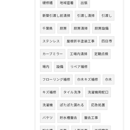
樋修繕
地域密着
出張
新築引渡し前清掃
引渡し清掃
引渡し
千葉県
厨房
厨房清掃
厨房設備
ステンレス
屋根折半塗装工事
四日市
カーブミラー
工場内清掃
定期点検
場内
設備
リペア補修
フローリング補修
巾木キズ補修
巾木
キズ補修
タイル洗浄
洗濯機用蛇口
洗濯機
ぽたぽた漏れる
応急処置
バケツ
貯水槽撤去
撤去工事