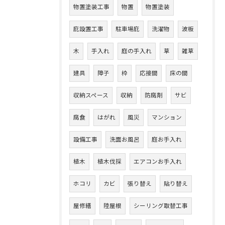
物置塗装工事
物置
物置塗装
庇設置工事
駐車場庇
洗濯物
波板
木
手入れ
庭の手入れ
草
雑草
建具
障子
枠
応接間
床の間
収納スペース
収納
防腐剤
サビ
腐食
はがれ
風災
マンション
設備工事
洗面お風呂
庭お手入れ
植木
植木伐採
エアコンお手入れ
ホコリ
カビ
張り替え
貼り替え
屋修繕
陸屋根
シーリング取替工事