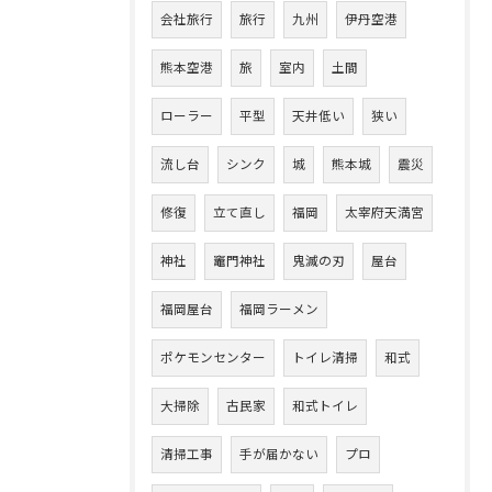
会社旅行
旅行
九州
伊丹空港
熊本空港
旅
室内
土間
ローラー
平型
天井低い
狭い
流し台
シンク
城
熊本城
震災
修復
立て直し
福岡
太宰府天満宮
神社
竈門神社
鬼滅の刃
屋台
福岡屋台
福岡ラーメン
ポケモンセンター
トイレ清掃
和式
大掃除
古民家
和式トイレ
清掃工事
手が届かない
プロ