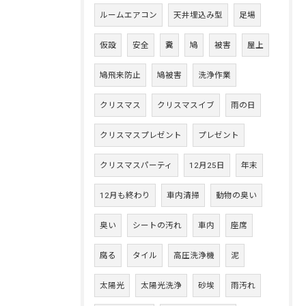
ルームエアコン
天井埋込み型
足場
仮設
安全
糞
鳩
被害
屋上
鳩飛来防止
鳩被害
洗浄作業
クリスマス
クリスマスイブ
雨の日
クリスマスプレゼント
プレゼント
クリスマスパーティ
12月25日
年末
12月も終わり
車内清掃
動物の臭い
臭い
シートの汚れ
車内
座席
腐る
タイル
高圧洗浄機
泥
太陽光
太陽光洗浄
砂埃
雨汚れ