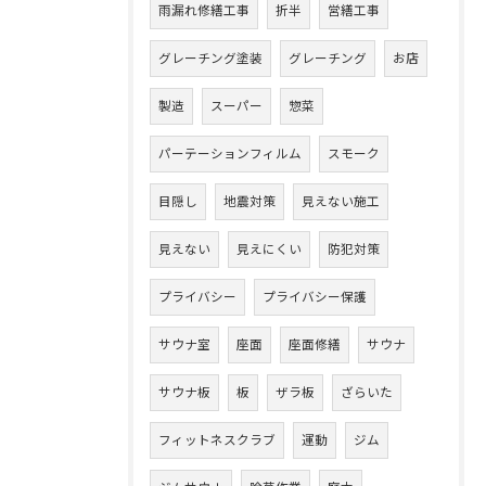
雨漏れ修繕工事
折半
営繕工事
グレーチング塗装
グレーチング
お店
製造
スーパー
惣菜
パーテーションフィルム
スモーク
目隠し
地震対策
見えない施工
見えない
見えにくい
防犯対策
プライバシー
プライバシー保護
サウナ室
座面
座面修繕
サウナ
サウナ板
板
ザラ板
ざらいた
フィットネスクラブ
運動
ジム