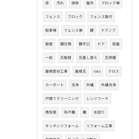
床
汚れ
掃除
屋外
ブロック塀
フェンス
ブロック
フェンス取付
駐車場
フェンス塀
鍵
ドアノブ
取替
鍵交換
勝手口
ドア
部屋
一枚
瓦取替
瓦差し替え
瓦修繕
屋根部分工事
屋根瓦
toto
クロス
カーポート
洗浄
外構
外構洗浄
戸建てクリーニング
レンジフード
換気扇
吊戸棚
棚
水回り
キッチンリフォーム
リフォーム工事