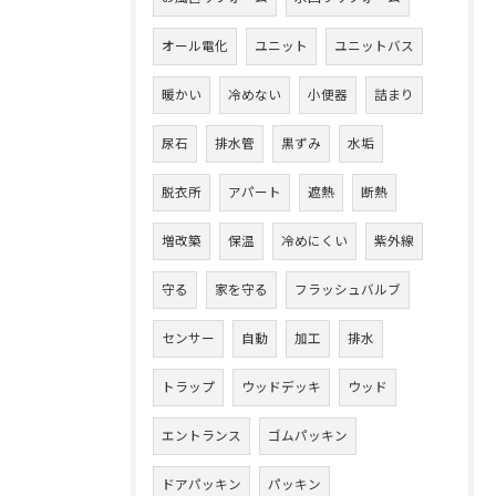
オール電化
ユニット
ユニットバス
暖かい
冷めない
小便器
詰まり
尿石
排水管
黒ずみ
水垢
脱衣所
アパート
遮熱
断熱
増改築
保温
冷めにくい
紫外線
守る
家を守る
フラッシュバルブ
センサー
自動
加工
排水
トラップ
ウッドデッキ
ウッド
エントランス
ゴムパッキン
ドアパッキン
パッキン