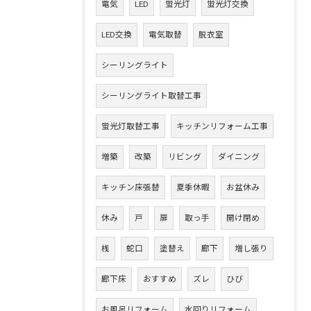
電気
LED
蛍光灯
蛍光灯交換
LED交換
電気取替
脱衣室
シーリングライト
シーリングライト取替工事
蛍光灯取替工事
キッチンリフォーム工事
増築
改築
リビング
ダイニング
キッチン床張替
夏季休暇
お盆休み
休み
戸
扉
取っ手
開け閉め
桟
蛇口
塗替え
廊下
増し張り
廊下床
おすすめ
ズレ
ひび
お風呂リフォーム
水回りリフォーム