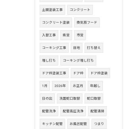
土間塗装工事
コンクリート
コンクリート塗装
換気扇フード
入替工事
県営
市営
コーキング工事
目地
打ち替え
増し打ち
コーキング増し打ち
ドア枠塗装工事
ドア枠
ドア枠塗装
1月
2026年
お正月
年越し
日の出
洗面蛇口取替
蛇口取替
配管洗浄
配管高圧洗浄
配管清掃
キッチン配管
お風呂配管
つまり