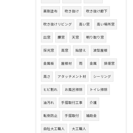
薬剤塗布
吹き抜け
吹き抜け廊下
吹き抜けリビング
高い窓
高い場所窓
出窓
腰窓
天窓
明り取り窓
採光窓
高窓
貼替え
波型屋根
金属板
屋根材
雨
金属
排煙窓
高さ
アタッチメント材
シーリング
ヒビ割れ
お風呂掃除
トイレ掃除
油汚れ
手摺取付工事
介護
転倒防止
手摺取付
補助金
自社大工職人
大工職人