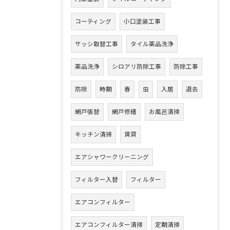
コーティング
小口塗装工事
サッシ取替工事
タイル薬品洗浄
薬品洗浄
シロアリ防除工事
防除工事
防除
時期
春
虫
入居
退去
網戸張替
網戸修繕
お風呂清掃
キッチン清掃
賃貸
エアシャワークリーニング
フィルター入替
フィルター
エアコンフィルター
エアコンフィルター清掃
定期清掃