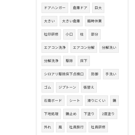
ドアハンガー
倉庫ドア
巨大
大きい
大きい倉庫
臨時休業
社印研修
小口
柱
部分
エアコン洗浄
エアコン分解
分解洗い
分解洗浄
駆除
床下
シロアリ駆除床下点検口
防御
手洗い
ゴム
ジプトーン
張替え
石膏ボード
シート
滑りにくい
錆
下地処理
錆止め
下塗り
2度塗り
外れ
風
社員旅行
社員研修