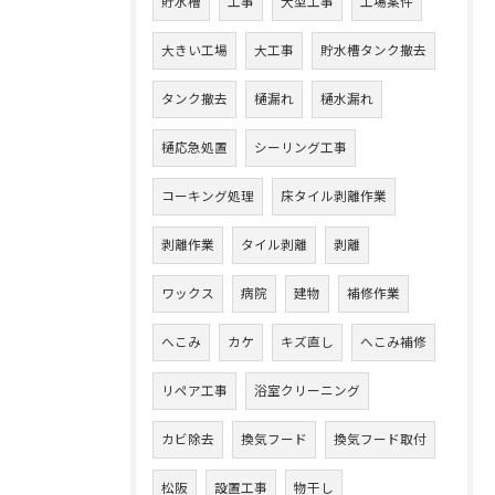
貯水槽
工事
大型工事
工場案件
大きい工場
大工事
貯水槽タンク撤去
タンク撤去
樋漏れ
樋水漏れ
樋応急処置
シーリング工事
コーキング処理
床タイル剥離作業
剥離作業
タイル剥離
剥離
ワックス
病院
建物
補修作業
へこみ
カケ
キズ直し
へこみ補修
リペア工事
浴室クリーニング
カビ除去
換気フード
換気フード取付
松阪
設置工事
物干し