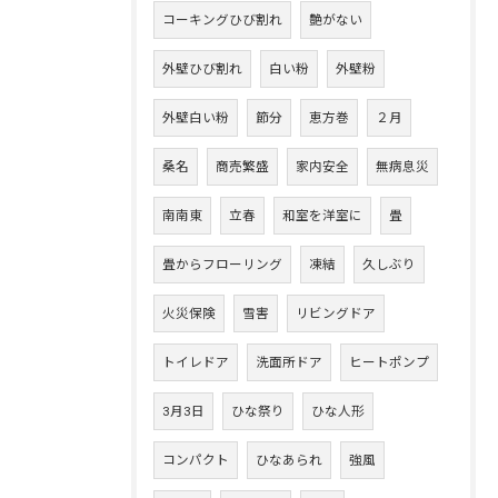
コーキングひび割れ
艶がない
外壁ひび割れ
白い粉
外壁粉
外壁白い粉
節分
恵方巻
２月
桑名
商売繁盛
家内安全
無病息災
南南東
立春
和室を洋室に
畳
畳からフローリング
凍結
久しぶり
火災保険
雪害
リビングドア
トイレドア
洗面所ドア
ヒートポンプ
3月3日
ひな祭り
ひな人形
コンパクト
ひなあられ
強風