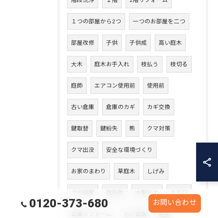
階段洗浄
２階
2階リフォーム
１つの部屋から2つ
一つのお部屋を二つ
部屋改修
子供
子供成
高い庭木
大木
庭木お手入れ
枝払う
枝切る
庭師
エアコン使用前
使用前
古い倉庫
倉庫のカギ
カギ交換
鍵取替
鍵紛失
熊
クマ対策
クマ出没
安全な環境づくり
お家のまわり
草庭木
しげみ
クマ目撃
贈り物
木製ドア
入り口
0120-373-680
お問い合わせ
玄関リフォーム
古い玄関
防犯