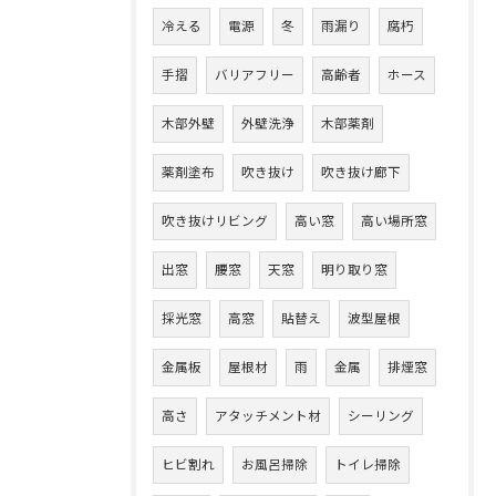
冷える
電源
冬
雨漏り
腐朽
手摺
バリアフリー
高齢者
ホース
木部外壁
外壁洗浄
木部薬剤
薬剤塗布
吹き抜け
吹き抜け廊下
吹き抜けリビング
高い窓
高い場所窓
出窓
腰窓
天窓
明り取り窓
採光窓
高窓
貼替え
波型屋根
金属板
屋根材
雨
金属
排煙窓
高さ
アタッチメント材
シーリング
ヒビ割れ
お風呂掃除
トイレ掃除