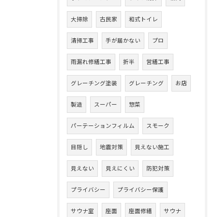
大掃除
古民家
和式トイレ
清掃工事
手が届かない
プロ
雨漏れ修繕工事
折半
営繕工事
グレーチング塗装
グレーチング
お店
製造
スーパー
惣菜
パーテーションフィルム
スモーク
目隠し
地震対策
見えない施工
見えない
見えにくい
防犯対策
プライバシー
プライバシー保護
サウナ室
座面
座面修繕
サウナ