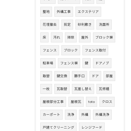
整地
外構工事
エクステリア
花壇撤去
剪定
砂利敷き
洗面所
床
汚れ
掃除
屋外
ブロック塀
フェンス
ブロック
フェンス取付
駐車場
フェンス塀
鍵
ドアノブ
取替
鍵交換
勝手口
ドア
部屋
一枚
瓦取替
瓦差し替え
瓦修繕
屋根部分工事
屋根瓦
toto
クロス
カーポート
洗浄
外構
外構洗浄
戸建てクリーニング
レンジフード