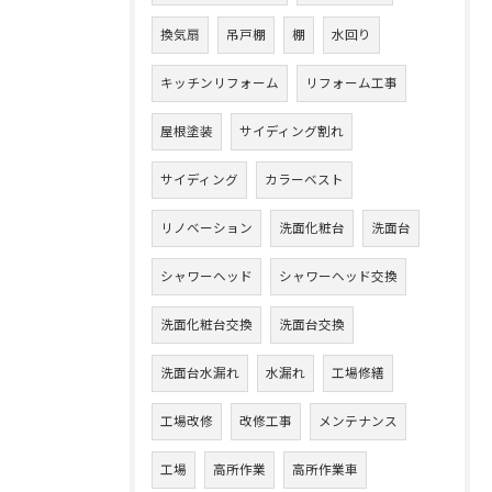
換気扇
吊戸棚
棚
水回り
キッチンリフォーム
リフォーム工事
屋根塗装
サイディング割れ
サイディング
カラーベスト
リノベーション
洗面化粧台
洗面台
シャワーヘッド
シャワーヘッド交換
洗面化粧台交換
洗面台交換
洗面台水漏れ
水漏れ
工場修繕
工場改修
改修工事
メンテナンス
工場
高所作業
高所作業車