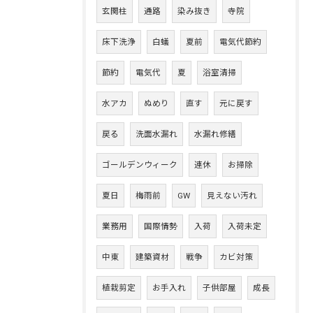
玄関柱
通路
染み抜き
寺院
床下洗浄
白蟻
夏前
電気代節約
節約
電気代
夏
浴室清掃
水アカ
ぬめり
直す
元に戻す
戻る
洗面水漏れ
水漏れ修繕
ゴールデンウィーク
連休
お掃除
夏日
梅雨前
GW
見えない汚れ
業務用
国際情勢
入荷
入荷未定
中東
建築資材
戦争
カビ対策
植栽剪定
お手入れ
子供部屋
成長