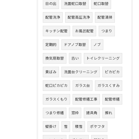
日の出
洗面蛇口取替
蛇口取替
配管洗浄
配管高圧洗浄
配管清掃
キッチン配管
お風呂配管
つまり
定期的
ドアノブ取替
ノブ
換気扇取替
古い
トイレクリーニング
黄ばみ
洗面台クリーニング
ピカピカ
蛇口ピカピカ
ガラス台
ガラスくすみ
ガラスくもり
配管修繕工事
配管修繕
つまり修繕
窓枠
建具角
擦れ
壁掛け
雪
積雪
ポケフタ