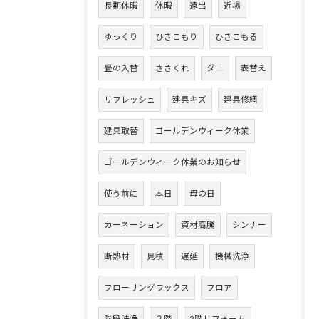
長期休暇
休暇
遠出
近場
ゆっくり
ひきこもり
ひきこもる
畳の入替
ささくれ
ダニ
表替え
リフレッシュ
建具キズ
建具修繕
建具取替
ゴールデンウィーク休業
ゴールデンウィーク休業のお知らせ
使う前に
本日
母の日
カーネーション
資材高騰
シンナー
断熱材
見積
遅延
機械洗浄
フローリングワックス
フロア