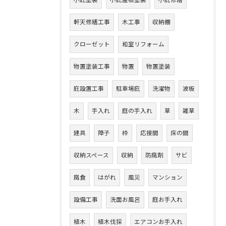
小庇塗装
小庇屋根塗装
小庇修繕
軒天修繕工事
木工事
収納棚
クローゼット
和室リフォーム
物置塗装工事
物置
物置塗装
庇設置工事
駐車場庇
洗濯物
波板
木
手入れ
庭の手入れ
草
雑草
建具
障子
枠
応接間
床の間
収納スペース
収納
防腐剤
サビ
腐食
はがれ
風災
マンション
設備工事
洗面お風呂
庭お手入れ
植木
植木伐採
エアコンお手入れ