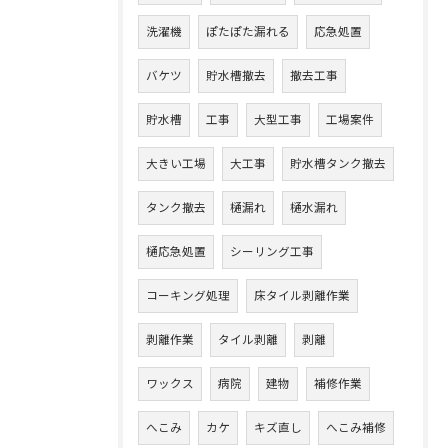
洗濯機
ぽたぽた漏れる
応急処置
バケツ
貯水槽撤去
撤去工事
貯水槽
工事
大型工事
工場案件
大きい工場
大工事
貯水槽タンク撤去
タンク撤去
樋漏れ
樋水漏れ
樋応急処置
シーリング工事
コーキング処理
床タイル剥離作業
剥離作業
タイル剥離
剥離
ワックス
病院
建物
補修作業
へこみ
カケ
キズ直し
へこみ補修