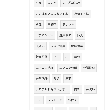
平屋
天カセ
天井埋め込み
天井埋め込みカセット型
カセット型
倉庫
事務所
テナント
ドアハンガー
倉庫ドア
巨大
大きい
大きい倉庫
臨時休業
社印研修
小口
柱
部分
エアコン洗浄
エアコン分解
分解洗い
分解洗浄
駆除
床下
シロアリ駆除床下点検口
防御
手洗い
ゴム
ジプトーン
張替え