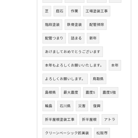
芝
庭石
作業
工場塗装工事
階段塗装
鉄骨塗装
配管掃除
配管つまり
詰まる
新年
あけましておめでとうございます
本年もよろしくお願いいたします。
本年
よろしくお願いします。
鳥取県
島根県
最大震度
震度5
震度5強
輪島
石川県
災害
復興
折半屋根塗装工事
折半屋根
アトラ
クリーンベーシック匠美装
松阪市