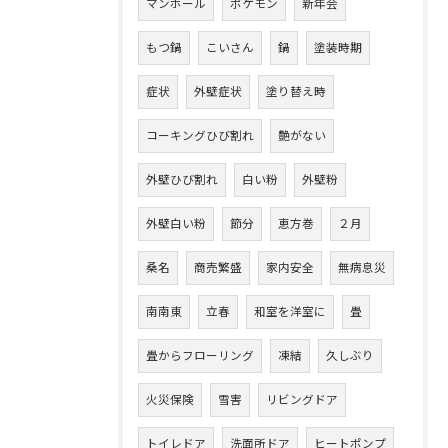
マンホール
ポケモン
新年会
もつ鍋
こいさん
鍋
塗装時期
症状
外壁症状
塗り替え時
コーキングひび割れ
艶がない
外壁ひび割れ
白い粉
外壁粉
外壁白い粉
節分
恵方巻
２月
桑名
商売繁盛
家内安全
無病息災
南南東
立春
和室を洋室に
畳
畳からフローリング
凍結
久しぶり
火災保険
雪害
リビングドア
トイレドア
洗面所ドア
ヒートポンプ