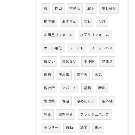
桟
蛇口
塗替え
廊下
増し張り
廊下床
おすすめ
ズレ
ひび
お風呂リフォーム
水回りリフォーム
オール電化
ユニット
ユニットバス
暖かい
冷めない
小便器
詰まり
尿石
排水管
黒ずみ
水垢
脱衣所
アパート
遮熱
断熱
増改築
保温
冷めにくい
紫外線
守る
家を守る
フラッシュバルブ
センサー
自動
加工
排水