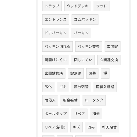
トラップ
ウッドデッキ
ウッド
エントランス
ゴムパッキン
ドアパッキン
パッキン
パッキン切れる
パッキン交換
玄関鍵
鍵開けにくい
回しにくい
玄関鍵交換
玄関鍵修繕
鍵調整
調整
樋
劣化
ゴミ
部分張替
雨侵入経路
雨侵入
板金張替
ロータンク
ボールタップ
リペア
補修
リペア(補修)
キズ
凹み
軒天貼替