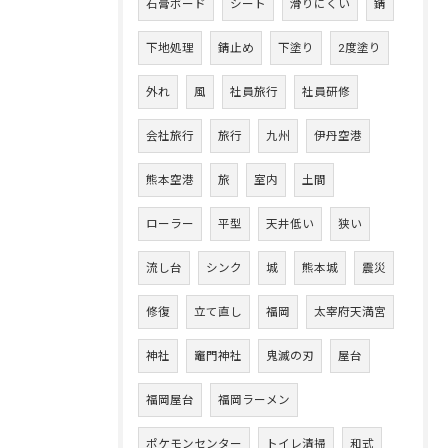
石膏ボード
シート
滑りにくい
錆
下地処理
錆止め
下塗り
2度塗り
外れ
風
社員旅行
社員研修
会社旅行
旅行
九州
伊丹空港
熊本空港
旅
室内
土間
ローラー
平型
天井低い
狭い
流し台
シンク
城
熊本城
震災
修復
立て直し
福岡
太宰府天満宮
神社
竈門神社
鬼滅の刃
屋台
福岡屋台
福岡ラーメン
ポケモンセンター
トイレ清掃
和式