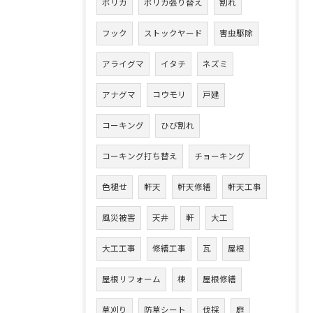
ポリカ
ポリカ張り替え
割れ
フック
ストックヤード
害虫駆除
アライグマ
イタチ
ネズミ
アナグマ
コウモリ
戸建
コーキング
ひび割れ
コーキング打ち替え
チョーキング
色褪せ
軒天
軒天修繕
軒天工事
風災被害
天井
軒
大工
大工工事
修繕工事
瓦
屋根
屋根リフォーム
棟
屋根修繕
草刈り
防草シート
伐採
庭