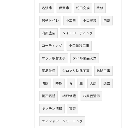
名張市
伊賀市
蛇口交換
改修
男子トイレ
小工事
小口塗装
内部
内部塗装
タイルコーティング
コーティング
小口塗装工事
サッシ取替工事
タイル薬品洗浄
薬品洗浄
シロアリ防除工事
防除工事
防除
時期
春
虫
入居
退去
網戸張替
網戸修繕
お風呂清掃
キッチン清掃
賃貸
エアシャワークリーニング