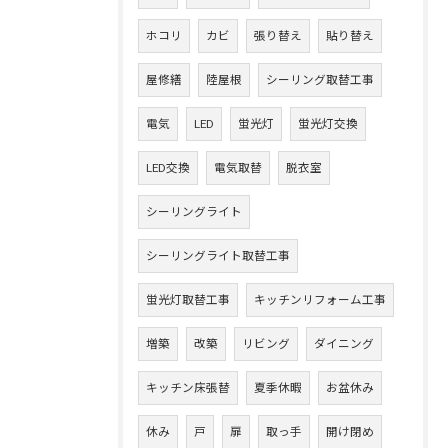
ホコリ
カビ
張り替え
貼り替え
屋修繕
陸屋根
シーリング取替工事
電気
LED
蛍光灯
蛍光灯交換
LED交換
電気取替
脱衣室
シーリングライト
シーリングライト取替工事
蛍光灯取替工事
キッチンリフォーム工事
増築
改築
リビング
ダイニング
キッチン床張替
夏季休暇
お盆休み
休み
戸
扉
取っ手
開け閉め