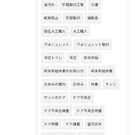
油汚れ
手摺取付工事
介護
転倒防止
手摺取付
補助金
自社大工職人
大工職人
ウォシュレット
ウォシュレット取付
洋式トイレ
洋式
年末年始
年末年始休業のお知らせ
年末年始休業
お休みの案内
お休み
休業
サッシ
サッシのドア
ドア不具合
ドア不具合調整
ドア不具合修繕
ドア修繕
ドア調整
室内天井