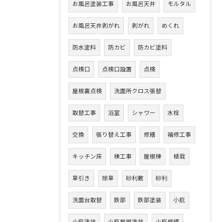
お風呂塗装工事
お風呂天井
モルタル
お風呂天井剥がれ
剥がれ
めくれ
防水塗料
防カビ
防カビ塗料
点検口
点検口設置
点検
屋根裏点検
洗面所クロス張替
取替工事
浴室
シャワー
水栓
交換
張り替え工事
修繕
補修工事
キッチン床
棟工事
屋根棟
植栽
草引き
除草
砂利敷
砂利
洗面台取替
鉄部
鉄部塗装
小庇