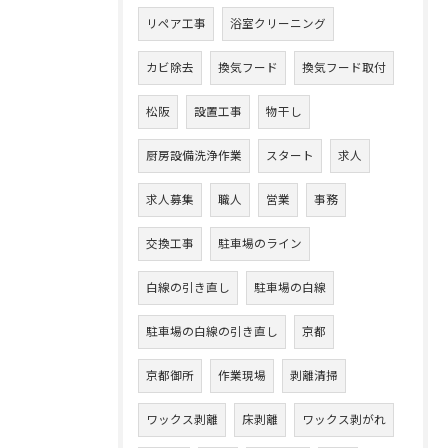
リペア工事
浴室クリーニング
カビ除去
換気フード
換気フード取付
松阪
設置工事
物干し
厨房設備洗浄作業
スタート
求人
求人募集
職人
営業
事務
交換工事
駐車場のライン
白線の引き直し
駐車場の白線
駐車場の白線の引き直し
京都
京都御所
作業現場
剥離清掃
ワックス剥離
床剥離
ワックス剥がれ