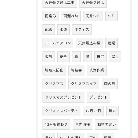
天井張り替え工事
天井張り替え
雨染み
雨漏れ跡
天井シミ
シミ
配管
水道
オフィス
ルームエアコン
天井埋込み型
足場
仮設
安全
糞
鳩
被害
屋上
鳩飛来防止
鳩被害
洗浄作業
クリスマス
クリスマスイブ
雨の日
クリスマスプレゼント
プレゼント
クリスマスパーティ
12月25日
年末
12月も終わり
車内清掃
動物の臭い