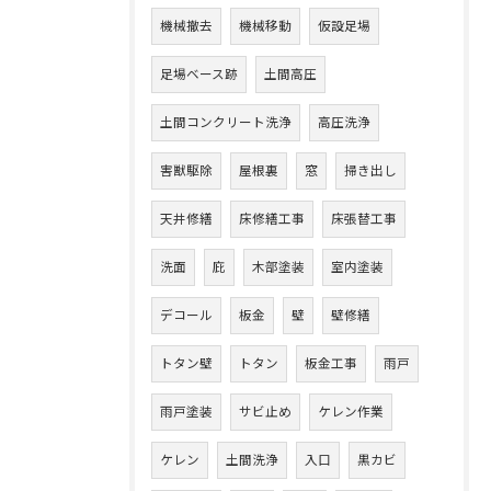
機械撤去
機械移動
仮設足場
足場ベース跡
土間高圧
土間コンクリート洗浄
高圧洗浄
害獣駆除
屋根裏
窓
掃き出し
天井修繕
床修繕工事
床張替工事
洗面
庇
木部塗装
室内塗装
デコール
板金
壁
壁修繕
トタン壁
トタン
板金工事
雨戸
雨戸塗装
サビ止め
ケレン作業
ケレン
土間洗浄
入口
黒カビ