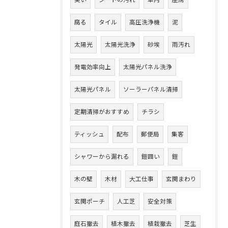
臭い
シートの汚れ
車内
座席
腐る
タイル
高圧洗浄機
泥
太陽光
太陽光洗浄
砂埃
雨汚れ
発電効率向上
太陽光パネル洗浄
太陽光パネル
ソーラーパネル清掃
定期清掃がおすすめ
チラシ
ティッシュ
配布
郵便局
集客
シャワーから漏れる
鎧囲い
鎧
木の壁
木材
大工仕事
玄関まわり
玄関ポーチ
人工芝
安全対策
庭石撤去
植木撤去
植栽撤去
芝生