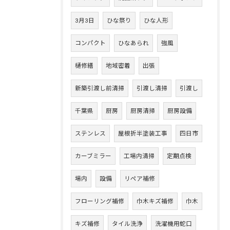
3月3日
ひな祭り
ひな人形
コンパクト
ひなあられ
強風
樋修繕
地域密着
出張
新築引渡し前清掃
引渡し清掃
引渡し
千葉県
厨房
厨房清掃
厨房設備
ステンレス
屋根折半塗装工事
四日市
カーブミラー
工場内清掃
定期点検
場内
設備
リペア補修
フローリング補修
巾木キズ補修
巾木
キズ補修
タイル洗浄
洗濯機用蛇口