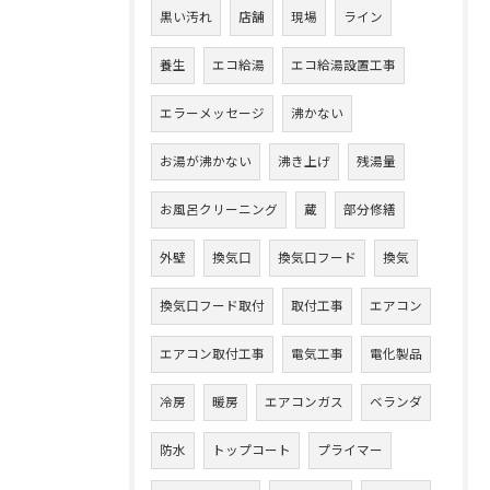
黒い汚れ
店舗
現場
ライン
養生
エコ給湯
エコ給湯設置工事
エラーメッセージ
沸かない
お湯が沸かない
沸き上げ
残湯量
お風呂クリーニング
蔵
部分修繕
外壁
換気口
換気口フード
換気
換気口フード取付
取付工事
エアコン
エアコン取付工事
電気工事
電化製品
冷房
暖房
エアコンガス
ベランダ
防水
トップコート
プライマー