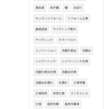
換気扇
吊戸棚
棚
水回り
キッチンリフォーム
リフォーム工事
屋根塗装
サイディング割れ
サイディング
カラーベスト
リノベーション
洗面化粧台
洗面台
シャワーヘッド
シャワーヘッド交換
洗面化粧台交換
洗面台交換
洗面台水漏れ
水漏れ
工場修繕
工場改修
改修工事
メンテナンス
工場
高所作業
高所作業車