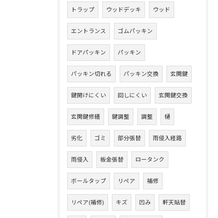
トラップ
ウッドデッキ
ウッド
エントランス
ゴムパッキン
ドアパッキン
パッキン
パッキン切れる
パッキン交換
玄関鍵
鍵開けにくい
回しにくい
玄関鍵交換
玄関鍵修繕
鍵調整
調整
樋
劣化
ゴミ
部分張替
雨侵入経路
雨侵入
板金張替
ロータンク
ボールタップ
リペア
補修
リペア(補修)
キズ
凹み
軒天貼替