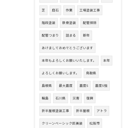
芝
庭石
作業
工場塗装工事
階段塗装
鉄骨塗装
配管掃除
配管つまり
詰まる
新年
あけましておめでとうございます
本年もよろしくお願いいたします。
本年
よろしくお願いします。
鳥取県
島根県
最大震度
震度5
震度5強
輪島
石川県
災害
復興
折半屋根塗装工事
折半屋根
アトラ
クリーンベーシック匠美装
松阪市