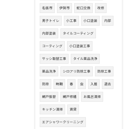
名張市
伊賀市
蛇口交換
改修
男子トイレ
小工事
小口塗装
内部
内部塗装
タイルコーティング
コーティング
小口塗装工事
サッシ取替工事
タイル薬品洗浄
薬品洗浄
シロアリ防除工事
防除工事
防除
時期
春
虫
入居
退去
網戸張替
網戸修繕
お風呂清掃
キッチン清掃
賃貸
エアシャワークリーニング