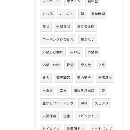
マンホール
ポケモン
新年会
もつ鍋
こいさん
鍋
塗装時期
症状
外壁症状
塗り替え時
コーキングひび割れ
艶がない
外壁ひび割れ
白い粉
外壁粉
外壁白い粉
節分
恵方巻
２月
桑名
商売繁盛
家内安全
無病息災
南南東
立春
和室を洋室に
畳
畳からフローリング
凍結
久しぶり
火災保険
雪害
リビングドア
トイレドア
洗面所ドア
ヒートポンプ