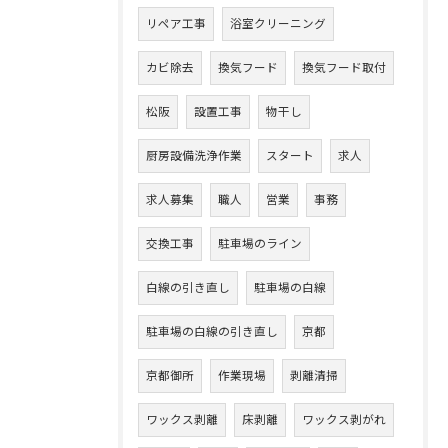
リペア工事
浴室クリーニング
カビ除去
換気フード
換気フード取付
松阪
設置工事
物干し
厨房設備洗浄作業
スタート
求人
求人募集
職人
営業
事務
交換工事
駐車場のライン
白線の引き直し
駐車場の白線
駐車場の白線の引き直し
京都
京都御所
作業現場
剥離清掃
ワックス剥離
床剥離
ワックス剥がれ