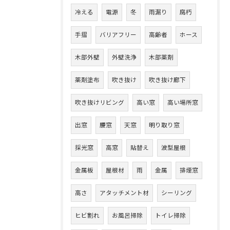
冷える
電源
冬
雨漏り
腐朽
手摺
バリアフリー
高齢者
ホース
木部外壁
外壁洗浄
木部薬剤
薬剤塗布
吹き抜け
吹き抜け廊下
吹き抜けリビング
高い窓
高い場所窓
出窓
腰窓
天窓
明り取り窓
採光窓
高窓
貼替え
波型屋根
金属板
屋根材
雨
金属
排煙窓
高さ
アタッチメント材
シーリング
ヒビ割れ
お風呂掃除
トイレ掃除