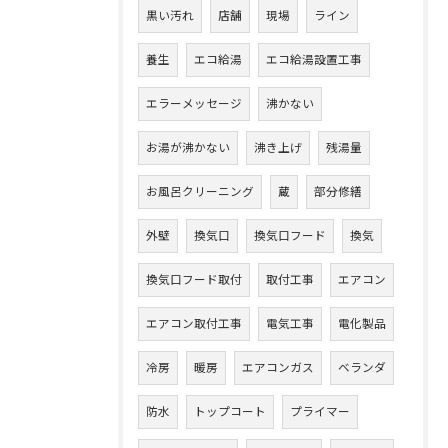
黒い汚れ
店舗
現場
ライン
養生
エコ給湯
エコ給湯設置工事
エラーメッセージ
沸かない
お湯が沸かない
沸き上げ
残湯量
お風呂クリーニング
蔵
部分修繕
外壁
換気口
換気口フード
換気
換気口フード取付
取付工事
エアコン
エアコン取付工事
電気工事
電化製品
冷房
暖房
エアコンガス
ベランダ
防水
トップコート
プライマー