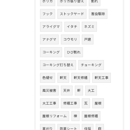
ポリカ
ポリカ張り替え
割れ
フック
ストックヤード
害虫駆除
アライグマ
イタチ
ネズミ
アナグマ
コウモリ
戸建
コーキング
ひび割れ
コーキング打ち替え
チョーキング
色褪せ
軒天
軒天修繕
軒天工事
風災被害
天井
軒
大工
大工工事
修繕工事
瓦
屋根
屋根リフォーム
棟
屋根修繕
草刈り
防草シート
伐採
庭