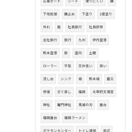
石膏ボード
シート
滑りにくい
錆
下地処理
錆止め
下塗り
2度塗り
外れ
風
社員旅行
社員研修
会社旅行
旅行
九州
伊丹空港
熊本空港
旅
室内
土間
ローラー
平型
天井低い
狭い
流し台
シンク
城
熊本城
震災
修復
立て直し
福岡
太宰府天満宮
神社
竈門神社
鬼滅の刃
屋台
福岡屋台
福岡ラーメン
ポケモンセンター
トイレ清掃
和式