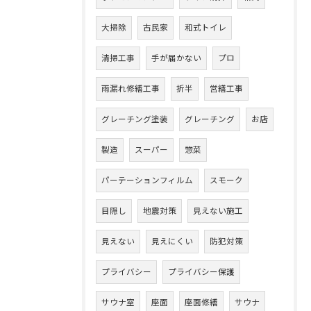
大掃除
古民家
和式トイレ
清掃工事
手が届かない
プロ
雨漏れ修繕工事
折半
営繕工事
グレーチング塗装
グレーチング
お店
製造
スーパー
惣菜
パーテーションフィルム
スモーク
目隠し
地震対策
見えない施工
見えない
見えにくい
防犯対策
プライバシー
プライバシー保護
サウナ室
座面
座面修繕
サウナ