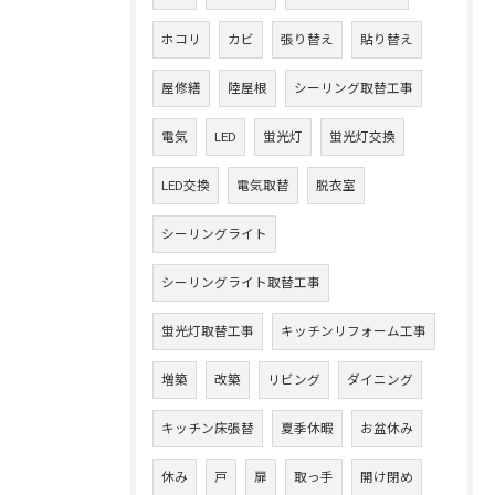
ホコリ
カビ
張り替え
貼り替え
屋修繕
陸屋根
シーリング取替工事
電気
LED
蛍光灯
蛍光灯交換
LED交換
電気取替
脱衣室
シーリングライト
シーリングライト取替工事
蛍光灯取替工事
キッチンリフォーム工事
増築
改築
リビング
ダイニング
キッチン床張替
夏季休暇
お盆休み
休み
戸
扉
取っ手
開け閉め