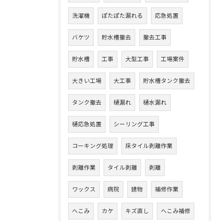
洗濯機
ぽたぽた漏れる
応急処置
バケツ
貯水槽撤去
撤去工事
貯水槽
工事
大型工事
工場案件
大きい工場
大工事
貯水槽タンク撤去
タンク撤去
樋漏れ
樋水漏れ
樋応急処置
シーリング工事
コーキング処理
床タイル剥離作業
剥離作業
タイル剥離
剥離
ワックス
病院
建物
補修作業
へこみ
カケ
キズ直し
へこみ補修