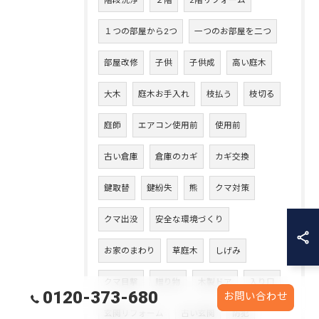
階段洗浄
２階
2階リフォーム
１つの部屋から2つ
一つのお部屋を二つ
部屋改修
子供
子供成
高い庭木
大木
庭木お手入れ
枝払う
枝切る
庭師
エアコン使用前
使用前
古い倉庫
倉庫のカギ
カギ交換
鍵取替
鍵紛失
熊
クマ対策
クマ出没
安全な環境づくり
お家のまわり
草庭木
しげみ
クマ目撃
贈り物
木製ドア
入り口
0120-373-680
お問い合わせ
玄関リフォーム
古い玄関
防犯