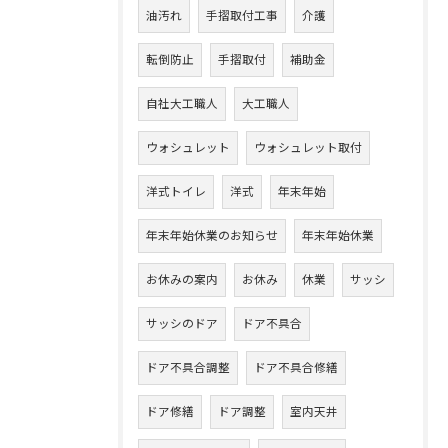
油汚れ
手摺取付工事
介護
転倒防止
手摺取付
補助金
自社大工職人
大工職人
ウォシュレット
ウォシュレット取付
洋式トイレ
洋式
年末年始
年末年始休業のお知らせ
年末年始休業
お休みの案内
お休み
休業
サッシ
サッシのドア
ドア不具合
ドア不具合調整
ドア不具合修繕
ドア修繕
ドア調整
室内天井