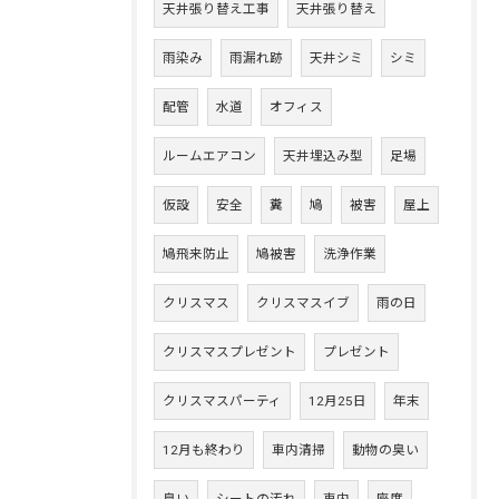
天井張り替え工事
天井張り替え
雨染み
雨漏れ跡
天井シミ
シミ
配管
水道
オフィス
ルームエアコン
天井埋込み型
足場
仮設
安全
糞
鳩
被害
屋上
鳩飛来防止
鳩被害
洗浄作業
クリスマス
クリスマスイブ
雨の日
クリスマスプレゼント
プレゼント
クリスマスパーティ
12月25日
年末
12月も終わり
車内清掃
動物の臭い