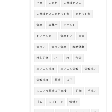
平屋
天カセ
天井埋め込み
天井埋め込みカセット型
カセット型
倉庫
事務所
テナント
ドアハンガー
倉庫ドア
巨大
大きい
大きい倉庫
臨時休業
社印研修
小口
柱
部分
エアコン洗浄
エアコン分解
分解洗い
分解洗浄
駆除
床下
シロアリ駆除床下点検口
防御
手洗い
ゴム
ジプトーン
張替え