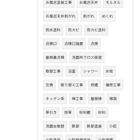
お風呂塗装工事
お風呂天井
モルタル
お風呂天井剥がれ
剥がれ
めくれ
防水塗料
防カビ
防カビ塗料
点検口
点検口設置
点検
屋根裏点検
洗面所クロス張替
取替工事
浴室
シャワー
水栓
交換
張り替え工事
修繕
補修工事
キッチン床
棟工事
屋根棟
植栽
草引き
除草
砂利敷
砂利
洗面台取替
鉄部
鉄部塗装
小庇