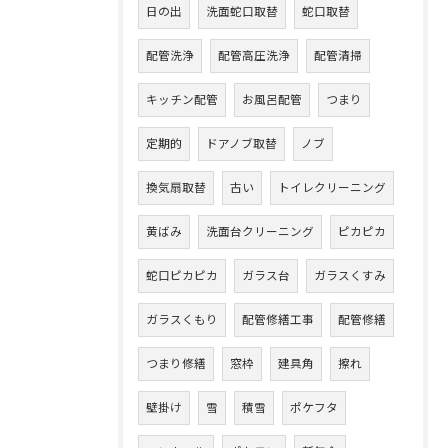
日の出
洗面蛇口取替
蛇口取替
配管洗浄
配管高圧洗浄
配管清掃
キッチン配管
お風呂配管
つまり
定期的
ドアノブ取替
ノブ
換気扇取替
古い
トイレクリーニング
黄ばみ
洗面台クリーニング
ピカピカ
蛇口ピカピカ
ガラス台
ガラスくすみ
ガラスくもり
配管修繕工事
配管修繕
つまり修繕
窓枠
建具角
擦れ
壁掛け
雪
積雪
ポケフタ