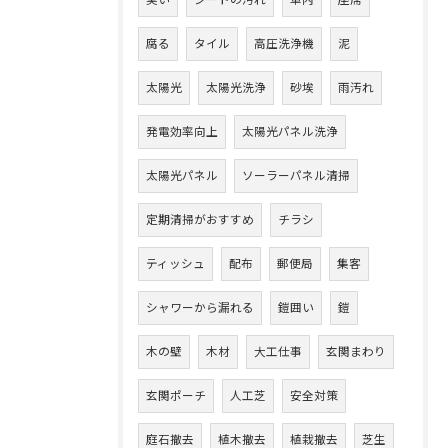
臭い
シートの汚れ
車内
座席
腐る
タイル
高圧洗浄機
泥
太陽光
太陽光洗浄
砂埃
雨汚れ
発電効率向上
太陽光パネル洗浄
太陽光パネル
ソーラーパネル清掃
定期清掃がおすすめ
チラシ
ティッシュ
配布
郵便局
集客
シャワーから漏れる
鎧囲い
鎧
木の壁
木材
大工仕事
玄関まわり
玄関ポーチ
人工芝
安全対策
庭石撤去
植木撤去
植栽撤去
芝生