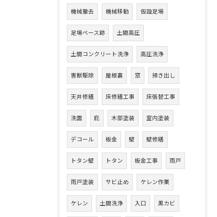
機械撤去
機械移動
仮設足場
足場ベース跡
土間高圧
土間コンクリート洗浄
高圧洗浄
害獣駆除
屋根裏
窓
掃き出し
天井修繕
床修繕工事
床張替工事
洗面
庇
木部塗装
室内塗装
デコール
板金
壁
壁修繕
トタン壁
トタン
板金工事
雨戸
雨戸塗装
サビ止め
ケレン作業
ケレン
土間洗浄
入口
黒カビ