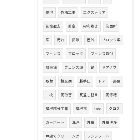
整地
外構工事
エクステリア
花壇撤去
剪定
砂利敷き
洗面所
床
汚れ
掃除
屋外
ブロック塀
フェンス
ブロック
フェンス取付
駐車場
フェンス塀
鍵
ドアノブ
取替
鍵交換
勝手口
ドア
部屋
一枚
瓦取替
瓦差し替え
瓦修繕
屋根部分工事
屋根瓦
toto
クロス
カーポート
洗浄
外構
外構洗浄
戸建てクリーニング
レンジフード