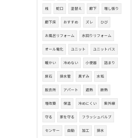
桟
蛇口
塗替え
廊下
増し張り
廊下床
おすすめ
ズレ
ひび
お風呂リフォーム
水回りリフォーム
オール電化
ユニット
ユニットバス
暖かい
冷めない
小便器
詰まり
尿石
排水管
黒ずみ
水垢
脱衣所
アパート
遮熱
断熱
増改築
保温
冷めにくい
紫外線
守る
家を守る
フラッシュバルブ
センサー
自動
加工
排水