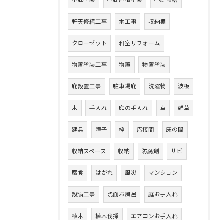
小庇塗装
小庇屋根塗装
小庇修繕
軒天修繕工事
木工事
収納棚
クローゼット
和室リフォーム
物置塗装工事
物置
物置塗装
庇設置工事
駐車場庇
洗濯物
波板
木
手入れ
庭の手入れ
草
雑草
建具
障子
枠
応接間
床の間
収納スペース
収納
防腐剤
サビ
腐食
はがれ
風災
マンション
設備工事
洗面お風呂
庭お手入れ
植木
植木伐採
エアコンお手入れ