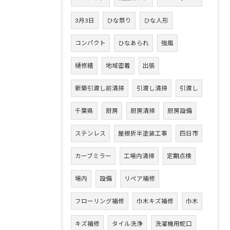
3月3日
ひな祭り
ひな人形
コンパクト
ひなあられ
強風
樋修繕
地域密着
出張
新築引渡し前清掃
引渡し清掃
引渡し
千葉県
厨房
厨房清掃
厨房設備
ステンレス
屋根折半塗装工事
四日市
カーブミラー
工場内清掃
定期点検
場内
設備
リペア補修
フローリング補修
巾木キズ補修
巾木
キズ補修
タイル洗浄
洗濯機用蛇口