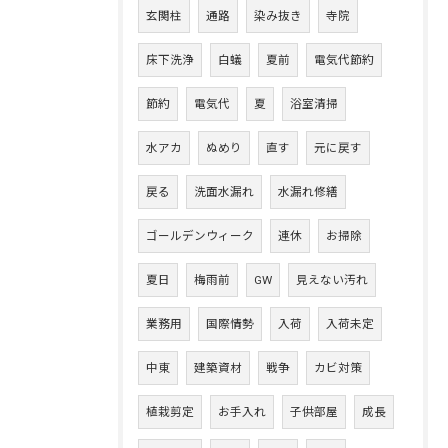
玄関柱
通路
染み抜き
寺院
床下洗浄
白蟻
夏前
電気代節約
節約
電気代
夏
浴室清掃
水アカ
ぬめり
直す
元に戻す
戻る
洗面水漏れ
水漏れ修繕
ゴールデンウィーク
連休
お掃除
夏日
梅雨前
GW
見えない汚れ
業務用
国際情勢
入荷
入荷未定
中東
建築資材
戦争
カビ対策
植栽剪定
お手入れ
子供部屋
成長