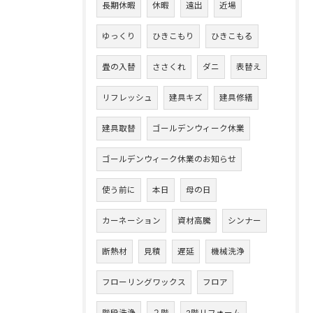
長期休暇
休暇
遠出
近場
ゆっくり
ひきこもり
ひきこもる
畳の入替
ささくれ
ダニ
表替え
リフレッシュ
建具キズ
建具修繕
建具取替
ゴールデンウィーク休業
ゴールデンウィーク休業のお知らせ
使う前に
本日
母の日
カーネーション
資材高騰
シンナー
断熱材
見積
遅延
機械洗浄
フローリングワックス
フロア