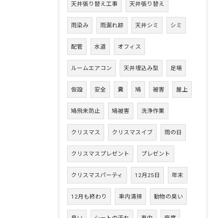
天井張り替え工事
天井張り替え
雨染み
雨漏れ跡
天井シミ
シミ
配管
水道
オフィス
ルームエアコン
天井埋込み型
足場
仮設
安全
糞
鳩
被害
屋上
鳩飛来防止
鳩被害
洗浄作業
クリスマス
クリスマスイブ
雨の日
クリスマスプレゼント
プレゼント
クリスマスパーティ
12月25日
年末
12月も終わり
車内清掃
動物の臭い