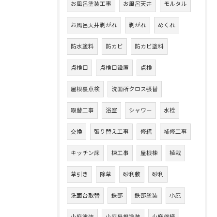
お風呂塗装工事
お風呂天井
モルタル
お風呂天井剥がれ
剥がれ
めくれ
防水塗料
防カビ
防カビ塗料
点検口
点検口設置
点検
屋根裏点検
洗面所クロス張替
取替工事
浴室
シャワー
水栓
交換
張り替え工事
修繕
補修工事
キッチン床
棟工事
屋根棟
植栽
草引き
除草
砂利敷
砂利
洗面台取替
鉄部
鉄部塗装
小庇