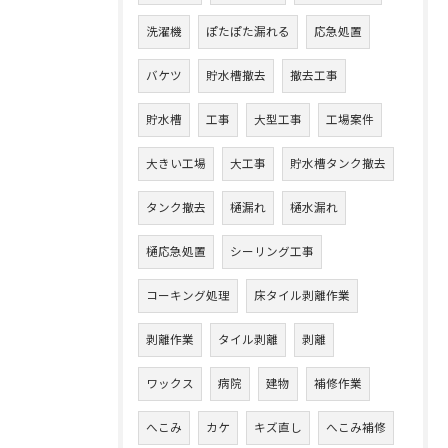
洗濯機
ぽたぽた漏れる
応急処置
バケツ
貯水槽撤去
撤去工事
貯水槽
工事
大型工事
工場案件
大きい工場
大工事
貯水槽タンク撤去
タンク撤去
樋漏れ
樋水漏れ
樋応急処置
シーリング工事
コーキング処理
床タイル剥離作業
剥離作業
タイル剥離
剥離
ワックス
病院
建物
補修作業
へこみ
カケ
キズ直し
へこみ補修