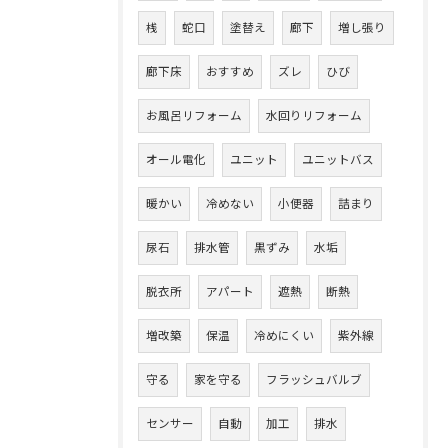
桟
蛇口
塗替え
廊下
増し張り
廊下床
おすすめ
ズレ
ひび
お風呂リフォーム
水回りリフォーム
オール電化
ユニット
ユニットバス
暖かい
冷めない
小便器
詰まり
尿石
排水管
黒ずみ
水垢
脱衣所
アパート
遮熱
断熱
増改築
保温
冷めにくい
紫外線
守る
家を守る
フラッシュバルブ
センサー
自動
加工
排水