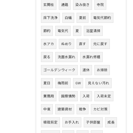
玄関柱
通路
染み抜き
寺院
床下洗浄
白蟻
夏前
電気代節約
節約
電気代
夏
浴室清掃
水アカ
ぬめり
直す
元に戻す
戻る
洗面水漏れ
水漏れ修繕
ゴールデンウィーク
連休
お掃除
夏日
梅雨前
GW
見えない汚れ
業務用
国際情勢
入荷
入荷未定
中東
建築資材
戦争
カビ対策
植栽剪定
お手入れ
子供部屋
成長