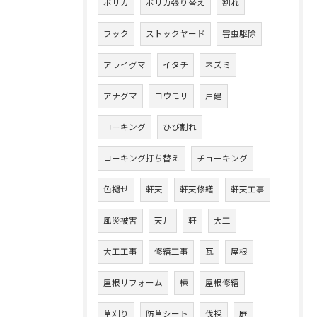
ポリカ
ポリカ張り替え
割れ
フック
ストックヤード
害虫駆除
アライグマ
イタチ
ネズミ
アナグマ
コウモリ
戸建
コーキング
ひび割れ
コーキング打ち替え
チョーキング
色褪せ
軒天
軒天修繕
軒天工事
風災被害
天井
軒
大工
大工工事
修繕工事
瓦
屋根
屋根リフォーム
棟
屋根修繕
草刈り
防草シート
伐採
庭