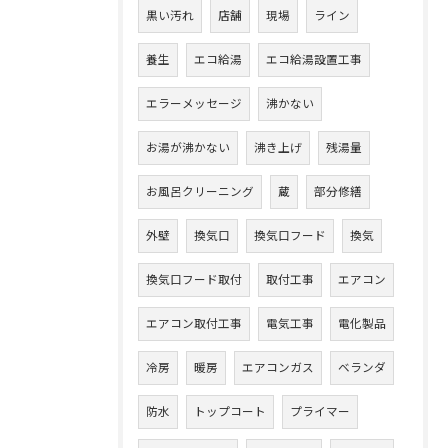
黒い汚れ
店舗
現場
ライン
養生
エコ給湯
エコ給湯設置工事
エラーメッセージ
沸かない
お湯が沸かない
沸き上げ
残湯量
お風呂クリーニング
蔵
部分修繕
外壁
換気口
換気口フード
換気
換気口フード取付
取付工事
エアコン
エアコン取付工事
電気工事
電化製品
冷房
暖房
エアコンガス
ベランダ
防水
トップコート
プライマー