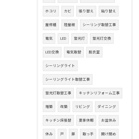
ホコリ
カビ
張り替え
貼り替え
屋修繕
陸屋根
シーリング取替工事
電気
LED
蛍光灯
蛍光灯交換
LED交換
電気取替
脱衣室
シーリングライト
シーリングライト取替工事
蛍光灯取替工事
キッチンリフォーム工事
増築
改築
リビング
ダイニング
キッチン床張替
夏季休暇
お盆休み
休み
戸
扉
取っ手
開け閉め