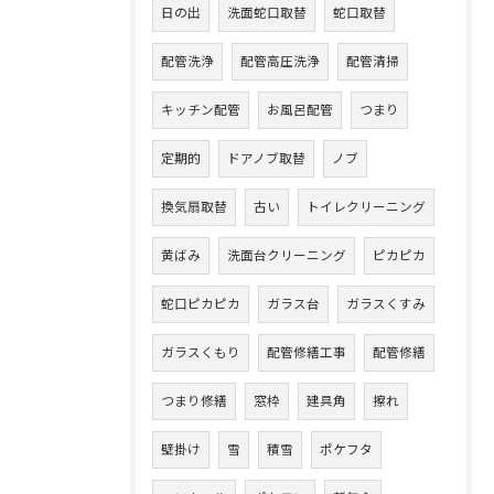
日の出
洗面蛇口取替
蛇口取替
配管洗浄
配管高圧洗浄
配管清掃
キッチン配管
お風呂配管
つまり
定期的
ドアノブ取替
ノブ
換気扇取替
古い
トイレクリーニング
黄ばみ
洗面台クリーニング
ピカピカ
蛇口ピカピカ
ガラス台
ガラスくすみ
ガラスくもり
配管修繕工事
配管修繕
つまり修繕
窓枠
建具角
擦れ
壁掛け
雪
積雪
ポケフタ