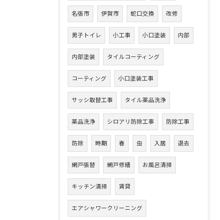
名張市
伊賀市
蛇口交換
改修
男子トイレ
小工事
小口塗装
内部
内部塗装
タイルコーティング
コーティング
小口塗装工事
サッシ取替工事
タイル薬品洗浄
薬品洗浄
シロアリ防除工事
防除工事
防除
時期
春
虫
入居
退去
網戸張替
網戸修繕
お風呂清掃
キッチン清掃
賃貸
エアシャワークリーニング