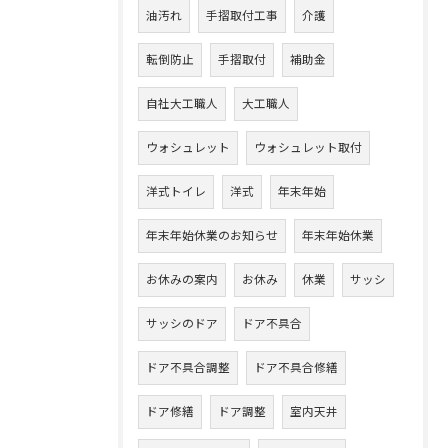
油汚れ
手摺取付工事
介護
転倒防止
手摺取付
補助金
自社大工職人
大工職人
ウォシュレット
ウォシュレット取付
洋式トイレ
洋式
年末年始
年末年始休業のお知らせ
年末年始休業
お休みの案内
お休み
休業
サッシ
サッシのドア
ドア不具合
ドア不具合調整
ドア不具合修繕
ドア修繕
ドア調整
室内天井