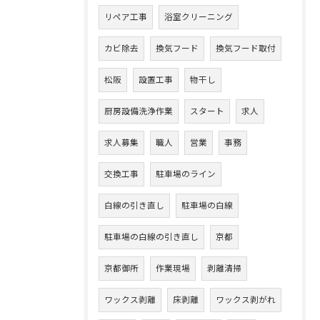
リペア工事
浴室クリーニング
カビ除去
換気フード
換気フード取付
松阪
設置工事
物干し
厨房設備洗浄作業
スタート
求人
求人募集
職人
営業
事務
交換工事
駐車場のライン
白線の引き直し
駐車場の白線
駐車場の白線の引き直し
京都
京都御所
作業現場
剥離清掃
ワックス剥離
床剥離
ワックス剥がれ