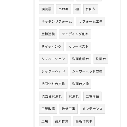
換気扇
吊戸棚
棚
水回り
キッチンリフォーム
リフォーム工事
屋根塗装
サイディング割れ
サイディング
カラーベスト
リノベーション
洗面化粧台
洗面台
シャワーヘッド
シャワーヘッド交換
洗面化粧台交換
洗面台交換
洗面台水漏れ
水漏れ
工場修繕
工場改修
改修工事
メンテナンス
工場
高所作業
高所作業車