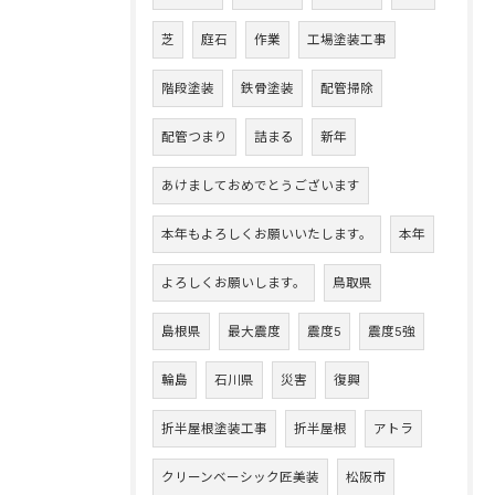
芝
庭石
作業
工場塗装工事
階段塗装
鉄骨塗装
配管掃除
配管つまり
詰まる
新年
あけましておめでとうございます
本年もよろしくお願いいたします。
本年
よろしくお願いします。
鳥取県
島根県
最大震度
震度5
震度5強
輪島
石川県
災害
復興
折半屋根塗装工事
折半屋根
アトラ
クリーンベーシック匠美装
松阪市