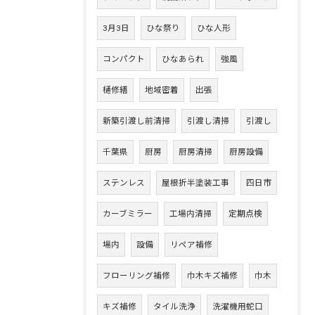
3月3日
ひな祭り
ひな人形
コンパクト
ひなあられ
強風
樋修繕
地域密着
出張
新築引渡し前清掃
引渡し清掃
引渡し
千葉県
厨房
厨房清掃
厨房設備
ステンレス
屋根折半塗装工事
四日市
カーブミラー
工場内清掃
定期点検
場内
設備
リペア補修
フローリング補修
巾木キズ補修
巾木
キズ補修
タイル洗浄
洗濯機用蛇口