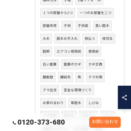
階段洗浄
２階
2階リフォーム
１つの部屋から2つ
一つのお部屋を二つ
部屋改修
子供
子供成
高い庭木
大木
庭木お手入れ
枝払う
枝切る
庭師
エアコン使用前
使用前
古い倉庫
倉庫のカギ
カギ交換
鍵取替
鍵紛失
熊
クマ対策
クマ出没
安全な環境づくり
お家のまわり
草庭木
しげみ
クマ目撃
贈り物
木製ドア
入り口
0120-373-680
お問い合わせ
玄関リフォーム
古い玄関
防犯