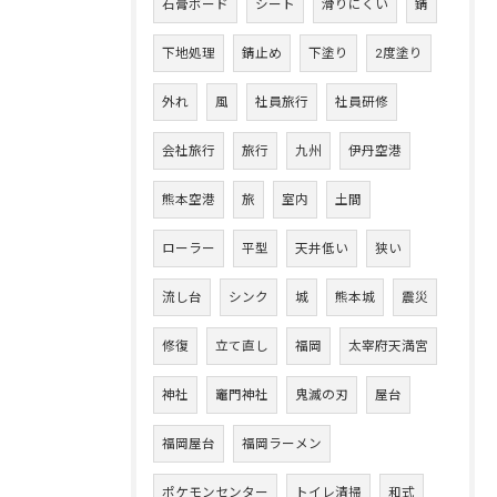
石膏ボード
シート
滑りにくい
錆
下地処理
錆止め
下塗り
2度塗り
外れ
風
社員旅行
社員研修
会社旅行
旅行
九州
伊丹空港
熊本空港
旅
室内
土間
ローラー
平型
天井低い
狭い
流し台
シンク
城
熊本城
震災
修復
立て直し
福岡
太宰府天満宮
神社
竈門神社
鬼滅の刃
屋台
福岡屋台
福岡ラーメン
ポケモンセンター
トイレ清掃
和式