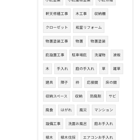
小庇塗装
小庇屋根塗装
小庇修繕
軒天修繕工事
木工事
収納棚
クローゼット
和室リフォーム
物置塗装工事
物置
物置塗装
庇設置工事
駐車場庇
洗濯物
波板
木
手入れ
庭の手入れ
草
雑草
建具
障子
枠
応接間
床の間
収納スペース
収納
防腐剤
サビ
腐食
はがれ
風災
マンション
設備工事
洗面お風呂
庭お手入れ
植木
植木伐採
エアコンお手入れ