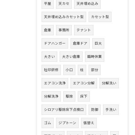
平屋
天カセ
天井埋め込み
天井埋め込みカセット型
カセット型
倉庫
事務所
テナント
ドアハンガー
倉庫ドア
巨大
大きい
大きい倉庫
臨時休業
社印研修
小口
柱
部分
エアコン洗浄
エアコン分解
分解洗い
分解洗浄
駆除
床下
シロアリ駆除床下点検口
防御
手洗い
ゴム
ジプトーン
張替え