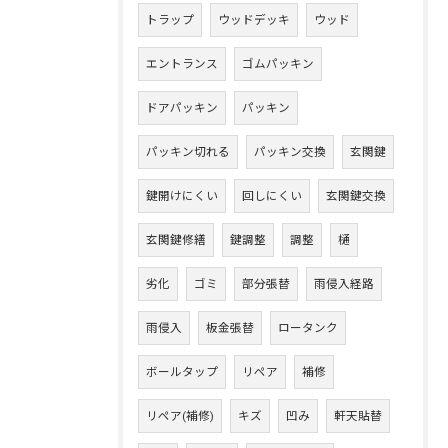
トラップ
ウッドデッキ
ウッド
エントランス
ゴムパッキン
ドアパッキン
パッキン
パッキン切れる
パッキン交換
玄関鍵
鍵開けにくい
回しにくい
玄関鍵交換
玄関鍵修繕
鍵調整
調整
樋
劣化
ゴミ
部分張替
雨侵入経路
雨侵入
板金張替
ロータンク
ボールタップ
リペア
補修
リペア(補修)
キズ
凹み
軒天貼替