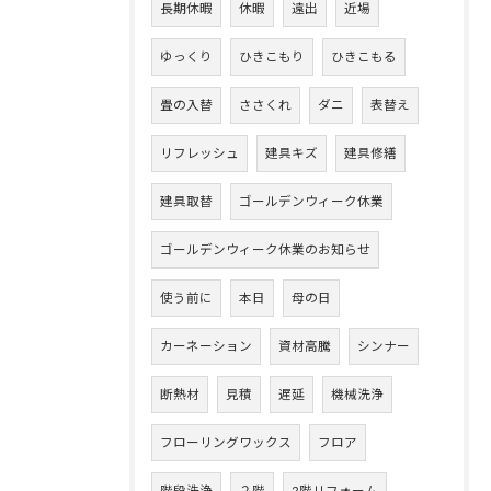
長期休暇
休暇
遠出
近場
ゆっくり
ひきこもり
ひきこもる
畳の入替
ささくれ
ダニ
表替え
リフレッシュ
建具キズ
建具修繕
建具取替
ゴールデンウィーク休業
ゴールデンウィーク休業のお知らせ
使う前に
本日
母の日
カーネーション
資材高騰
シンナー
断熱材
見積
遅延
機械洗浄
フローリングワックス
フロア