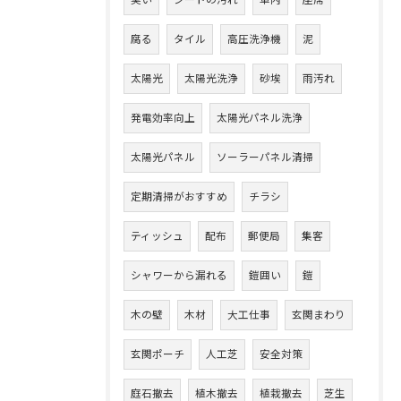
臭い
シートの汚れ
車内
座席
腐る
タイル
高圧洗浄機
泥
太陽光
太陽光洗浄
砂埃
雨汚れ
発電効率向上
太陽光パネル洗浄
太陽光パネル
ソーラーパネル清掃
定期清掃がおすすめ
チラシ
ティッシュ
配布
郵便局
集客
シャワーから漏れる
鎧囲い
鎧
木の壁
木材
大工仕事
玄関まわり
玄関ポーチ
人工芝
安全対策
庭石撤去
植木撤去
植栽撤去
芝生