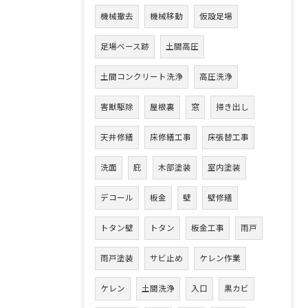
機械撤去
機械移動
仮設足場
足場ベース跡
土間高圧
土間コンクリート洗浄
高圧洗浄
害獣駆除
屋根裏
窓
掃き出し
天井修繕
床修繕工事
床張替工事
洗面
庇
木部塗装
室内塗装
デコール
板金
壁
壁修繕
トタン壁
トタン
板金工事
雨戸
雨戸塗装
サビ止め
ケレン作業
ケレン
土間洗浄
入口
黒カビ