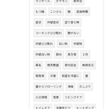
マンホール
ポケモン
新年会
もつ鍋
こいさん
鍋
塗装時期
症状
外壁症状
塗り替え時
コーキングひび割れ
艶がない
外壁ひび割れ
白い粉
外壁粉
外壁白い粉
節分
恵方巻
２月
桑名
商売繁盛
家内安全
無病息災
南南東
立春
和室を洋室に
畳
畳からフローリング
凍結
久しぶり
火災保険
雪害
リビングドア
トイレドア
洗面所ドア
ヒートポンプ