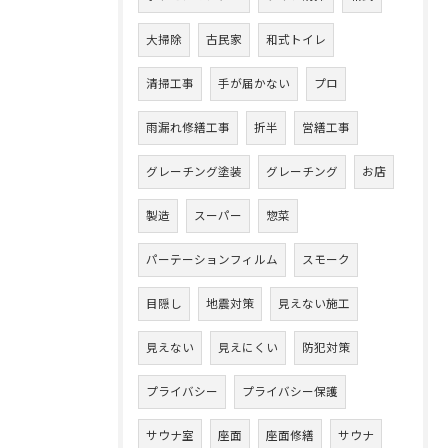
大掃除
古民家
和式トイレ
清掃工事
手が届かない
プロ
雨漏れ修繕工事
折半
営繕工事
グレーチング塗装
グレーチング
お店
製造
スーパー
惣菜
パーテーションフィルム
スモーク
目隠し
地震対策
見えない施工
見えない
見えにくい
防犯対策
プライバシー
プライバシー保護
サウナ室
座面
座面修繕
サウナ