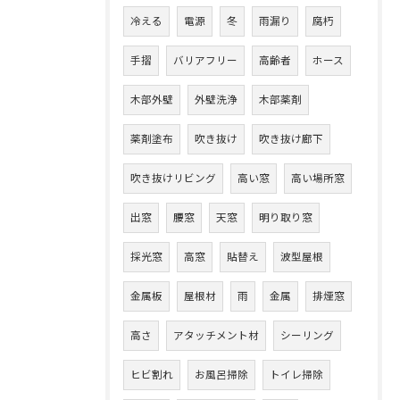
冷える
電源
冬
雨漏り
腐朽
手摺
バリアフリー
高齢者
ホース
木部外壁
外壁洗浄
木部薬剤
薬剤塗布
吹き抜け
吹き抜け廊下
吹き抜けリビング
高い窓
高い場所窓
出窓
腰窓
天窓
明り取り窓
採光窓
高窓
貼替え
波型屋根
金属板
屋根材
雨
金属
排煙窓
高さ
アタッチメント材
シーリング
ヒビ割れ
お風呂掃除
トイレ掃除