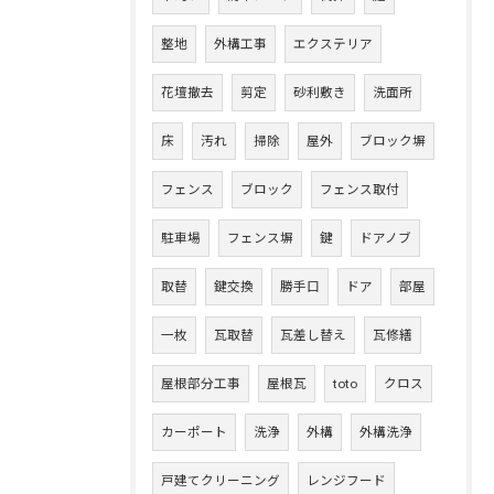
整地
外構工事
エクステリア
花壇撤去
剪定
砂利敷き
洗面所
床
汚れ
掃除
屋外
ブロック塀
フェンス
ブロック
フェンス取付
駐車場
フェンス塀
鍵
ドアノブ
取替
鍵交換
勝手口
ドア
部屋
一枚
瓦取替
瓦差し替え
瓦修繕
屋根部分工事
屋根瓦
toto
クロス
カーポート
洗浄
外構
外構洗浄
戸建てクリーニング
レンジフード