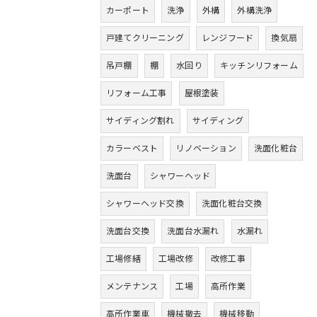
カーポート
洗浄
外構
外構洗浄
戸建てクリーニング
レンジフード
換気扇
吊戸棚
棚
水回り
キッチンリフォーム
リフォーム工事
屋根塗装
サイディング割れ
サイディング
カラーベスト
リノベーション
洗面化粧台
洗面台
シャワーヘッド
シャワーヘッド交換
洗面化粧台交換
洗面台交換
洗面台水漏れ
水漏れ
工場修繕
工場改修
改修工事
メンテナンス
工場
高所作業
高所作業車
機械撤去
機械移動