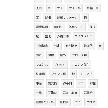
天井
軒
大工
大工工事
修繕工事
瓦
屋根
屋根リフォーム
棟
屋根修繕
草刈り
防草シート
伐採
庭
整地
外構工事
エクステリア
花壇撤去
剪定
砂利敷き
洗面所
床
汚れ
掃除
屋外
ブロック塀
フェンス
ブロック
フェンス取付
駐車場
フェンス塀
鍵
ドアノブ
取替
鍵交換
勝手口
ドア
部屋
一枚
瓦取替
瓦差し替え
瓦修繕
屋根部分工事
屋根瓦
toto
クロス