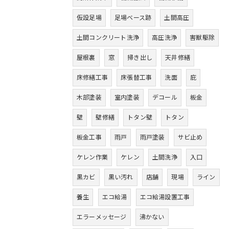
仮設足場
足場ベース跡
土間高圧
土間コンクリート洗浄
高圧洗浄
害獣駆除
屋根裏
窓
掃き出し
天井修繕
床修繕工事
床張替工事
洗面
庇
木部塗装
室内塗装
デコール
板金
壁
壁修繕
トタン壁
トタン
板金工事
雨戸
雨戸塗装
サビ止め
ケレン作業
ケレン
土間洗浄
入口
黒カビ
黒い汚れ
店舗
現場
ライン
養生
エコ給湯
エコ給湯設置工事
エラーメッセージ
沸かない