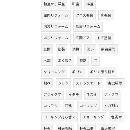
和室から洋室
和室
洋室
室内リフォーム
クロス張替
床張替
内装リフォーム
部屋リフォーム
ぷちリフォーム
玄関ドア
ドア塗装
玄関
塗装
清掃
洗い
数奇屋門
木部
あく抜き
薬剤
門
クリーニング
ポリカ
ポリカ張り替え
割れ
フック
ストックヤード
害虫駆除
アライグマ
イタチ
ネズミ
アナグマ
コウモリ
戸建
コーキング
ひび割れ
コーキング打ち替え
チョーキング
色褪せ
軒天
軒天修繕
軒天工事
風災被害