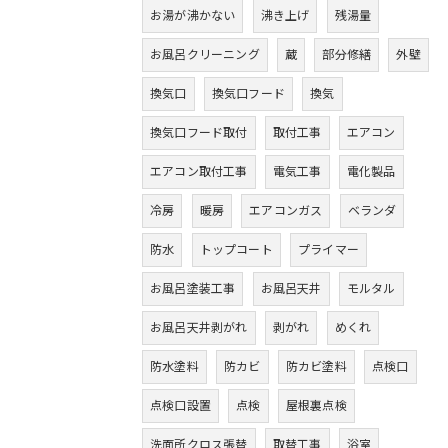
お湯が沸かない
沸き上げ
残湯量
お風呂クリーニング
蔵
部分修繕
外壁
換気口
換気口フード
換気
換気口フード取付
取付工事
エアコン
エアコン取付工事
電気工事
電化製品
冷房
暖房
エアコンガス
ベランダ
防水
トップコート
プライマー
お風呂塗装工事
お風呂天井
モルタル
お風呂天井剥がれ
剥がれ
めくれ
防水塗料
防カビ
防カビ塗料
点検口
点検口設置
点検
屋根裏点検
洗面所クロス張替
取替工事
浴室