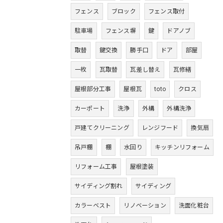
フェンス
ブロック
フェンス取付
駐車場
フェンス塀
鍵
ドアノブ
取替
鍵交換
勝手口
ドア
部屋
一枚
瓦取替
瓦差し替え
瓦修繕
屋根部分工事
屋根瓦
toto
クロス
カーポート
洗浄
外構
外構洗浄
戸建てクリーニング
レンジフード
換気扇
吊戸棚
棚
水回り
キッチンリフォーム
リフォーム工事
屋根塗装
サイディング割れ
サイディング
カラーベスト
リノベーション
洗面化粧台