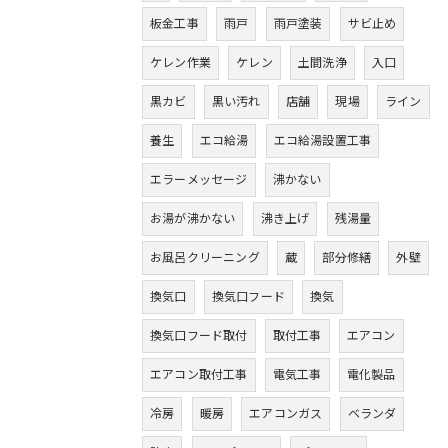
板金工事
雨戸
雨戸塗装
サビ止め
ケレン作業
ケレン
土間洗浄
入口
黒カビ
黒い汚れ
店舗
現場
ライン
養生
エコ給湯
エコ給湯設置工事
エラーメッセージ
沸かない
お湯が沸かない
沸き上げ
残湯量
お風呂クリーニング
蔵
部分修繕
外壁
換気口
換気口フード
換気
換気口フード取付
取付工事
エアコン
エアコン取付工事
電気工事
電化製品
冷房
暖房
エアコンガス
ベランダ