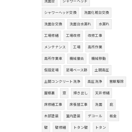
洗面台
シャワーヘッド
シャワーヘッド交換
洗面化粧台交換
洗面台交換
洗面台水漏れ
水漏れ
工場修繕
工場改修
改修工事
メンテナンス
工場
高所作業
高所作業車
機械撤去
機械移動
仮設足場
足場ベース跡
土間高圧
土間コンクリート洗浄
高圧洗浄
害獣駆除
屋根裏
窓
掃き出し
天井修繕
床修繕工事
床張替工事
洗面
庇
木部塗装
室内塗装
デコール
板金
壁
壁修繕
トタン壁
トタン