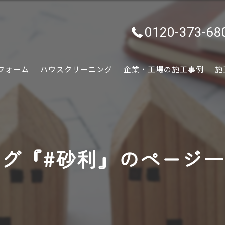
0120-373-68
フォーム
ハウスクリーニング
企業・工場の施工事例
施
水回り
内装
グ『#砂利』のページ
外装
ぷちリフォーム
外構・エクステリア
害虫害獣駆除