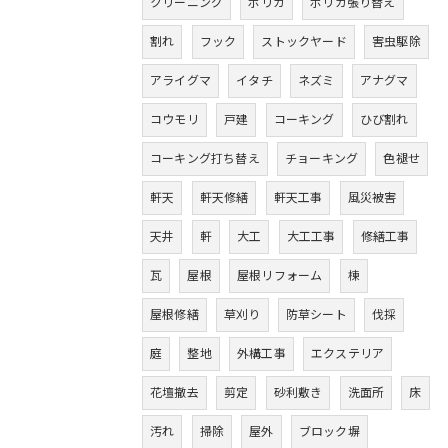
クリーニング
ポリカ
ポリカ張り替え
割れ
フック
ストックヤード
害虫駆除
アライグマ
イタチ
ネズミ
アナグマ
コウモリ
戸建
コーキング
ひび割れ
コーキング打ち替え
チョーキング
色褪せ
軒天
軒天修繕
軒天工事
風災被害
天井
軒
大工
大工工事
修繕工事
瓦
屋根
屋根リフォーム
棟
屋根修繕
草刈り
防草シート
伐採
庭
整地
外構工事
エクステリア
花壇撤去
剪定
砂利敷き
洗面所
床
汚れ
掃除
屋外
ブロック塀