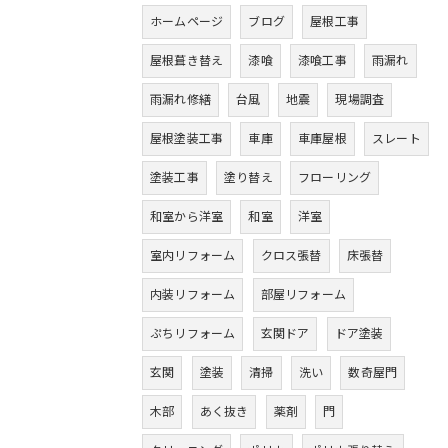
ホームページ
ブログ
屋根工事
屋根葺き替え
漆喰
漆喰工事
雨漏れ
雨漏れ修繕
台風
地震
現場調査
屋根塗装工事
車庫
車庫屋根
スレート
塗装工事
塗り替え
フローリング
和室から洋室
和室
洋室
室内リフォーム
クロス張替
床張替
内装リフォーム
部屋リフォーム
ぷちリフォーム
玄関ドア
ドア塗装
玄関
塗装
清掃
洗い
数奇屋門
木部
あく抜き
薬剤
門