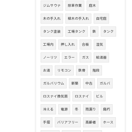
ジムサウナ
除草作業
庭木
木の手入れ
植木の手入れ
自宅庭
タンク塗装
工場タンク
鉄
タンク
工場内
押し入れ
合板
湿気
ノーリツ
エラー
ガス
給湯器
お湯
リモコン
鉄骨
階段
ガルバリウム
新築
中古
ガルバ
ロスナイ換気扇
ロスナイ
ビル
冷える
電源
冬
雨漏り
腐朽
手摺
バリアフリー
高齢者
ホース