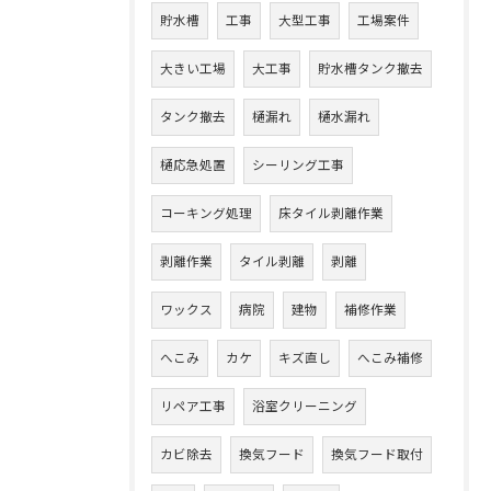
貯水槽
工事
大型工事
工場案件
大きい工場
大工事
貯水槽タンク撤去
タンク撤去
樋漏れ
樋水漏れ
樋応急処置
シーリング工事
コーキング処理
床タイル剥離作業
剥離作業
タイル剥離
剥離
ワックス
病院
建物
補修作業
へこみ
カケ
キズ直し
へこみ補修
リペア工事
浴室クリーニング
カビ除去
換気フード
換気フード取付