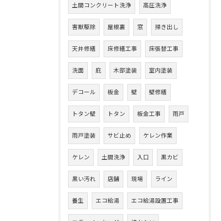
土間コンクリート洗浄
高圧洗浄
害獣駆除
屋根裏
窓
掃き出し
天井修繕
床修繕工事
床張替工事
洗面
庇
木部塗装
室内塗装
デコール
板金
壁
壁修繕
トタン壁
トタン
板金工事
雨戸
雨戸塗装
サビ止め
ケレン作業
ケレン
土間洗浄
入口
黒カビ
黒い汚れ
店舗
現場
ライン
養生
エコ給湯
エコ給湯設置工事