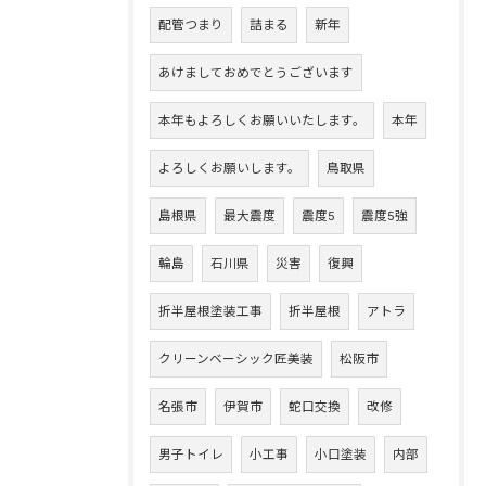
配管つまり
詰まる
新年
あけましておめでとうございます
本年もよろしくお願いいたします。
本年
よろしくお願いします。
鳥取県
島根県
最大震度
震度5
震度5強
輪島
石川県
災害
復興
折半屋根塗装工事
折半屋根
アトラ
クリーンベーシック匠美装
松阪市
名張市
伊賀市
蛇口交換
改修
男子トイレ
小工事
小口塗装
内部