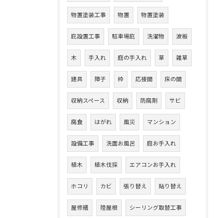
物置塗装工事
物置
物置塗装
庇設置工事
駐車場庇
洗濯物
波板
木
手入れ
庭の手入れ
草
雑草
建具
障子
枠
応接間
床の間
収納スペース
収納
防腐剤
サビ
腐食
はがれ
風災
マンション
設備工事
洗面お風呂
庭お手入れ
植木
植木伐採
エアコンお手入れ
ホコリ
カビ
張り替え
貼り替え
屋修繕
陸屋根
シーリング取替工事