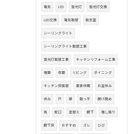
電気
LED
蛍光灯
蛍光灯交換
LED交換
電気取替
脱衣室
シーリングライト
シーリングライト取替工事
蛍光灯取替工事
キッチンリフォーム工事
増築
改築
リビング
ダイニング
キッチン床張替
夏季休暇
お盆休み
休み
戸
扉
取っ手
開け閉め
桟
蛇口
塗替え
廊下
増し張り
廊下床
おすすめ
ズレ
ひび