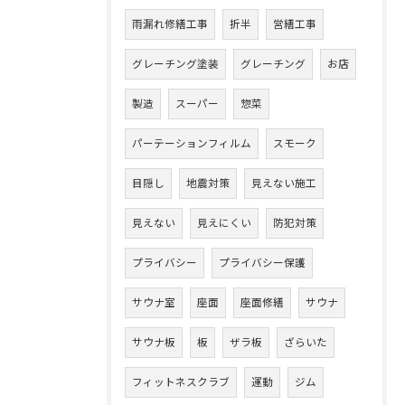
雨漏れ修繕工事
折半
営繕工事
グレーチング塗装
グレーチング
お店
製造
スーパー
惣菜
パーテーションフィルム
スモーク
目隠し
地震対策
見えない施工
見えない
見えにくい
防犯対策
プライバシー
プライバシー保護
サウナ室
座面
座面修繕
サウナ
サウナ板
板
ザラ板
ざらいた
フィットネスクラブ
運動
ジム