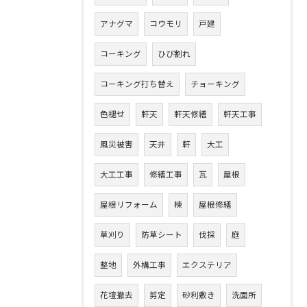
アナグマ
コウモリ
戸建
コーキング
ひび割れ
コーキング打ち替え
チョーキング
色褪せ
軒天
軒天修繕
軒天工事
風災被害
天井
軒
大工
大工工事
修繕工事
瓦
屋根
屋根リフォーム
棟
屋根修繕
草刈り
防草シート
伐採
庭
整地
外構工事
エクステリア
花壇撤去
剪定
砂利敷き
洗面所