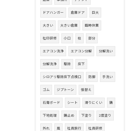
ドアハンガー
倉庫ドア
巨大
大きい
大きい倉庫
臨時休業
社印研修
小口
柱
部分
エアコン洗浄
エアコン分解
分解洗い
分解洗浄
駆除
床下
シロアリ駆除床下点検口
防御
手洗い
ゴム
ジプトーン
張替え
石膏ボード
シート
滑りにくい
錆
下地処理
錆止め
下塗り
2度塗り
外れ
風
社員旅行
社員研修