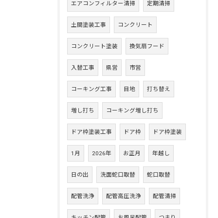
エアコンフィルター清掃
定期清掃
土間塗装工事
コンクリート
コンクリート塗装
換気扇フード
入替工事
県営
市営
コーキング工事
目地
打ち替え
増し打ち
コーキング増し打ち
ドア枠塗装工事
ドア枠
ドア枠塗装
1月
2026年
お正月
年越し
日の出
洗面蛇口取替
蛇口取替
配管洗浄
配管高圧洗浄
配管清掃
キッチン配管
お風呂配管
つまり