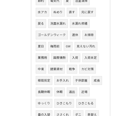
節約
電気代
夏
浴室清掃
水アカ
ぬめり
直す
元に戻す
戻る
洗面水漏れ
水漏れ修繕
ゴールデンウィーク
連休
お掃除
夏日
梅雨前
GW
見えない汚れ
業務用
国際情勢
入荷
入荷未定
中東
建築資材
戦争
カビ対策
植栽剪定
お手入れ
子供部屋
成長
長期休暇
休暇
遠出
近場
ゆっくり
ひきこもり
ひきこもる
畳の入替
ささくれ
ダニ
表替え