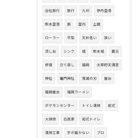
会社旅行
旅行
九州
伊丹空港
熊本空港
旅
室内
土間
ローラー
平型
天井低い
狭い
流し台
シンク
城
熊本城
震災
修復
立て直し
福岡
太宰府天満宮
神社
竈門神社
鬼滅の刃
屋台
福岡屋台
福岡ラーメン
ポケモンセンター
トイレ清掃
和式
大掃除
古民家
和式トイレ
清掃工事
手が届かない
プロ