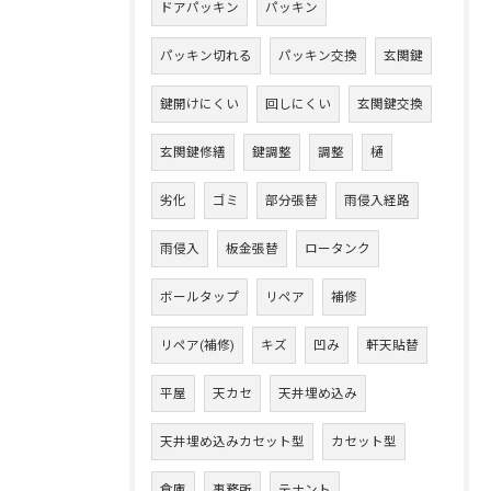
ドアパッキン
パッキン
パッキン切れる
パッキン交換
玄関鍵
鍵開けにくい
回しにくい
玄関鍵交換
玄関鍵修繕
鍵調整
調整
樋
劣化
ゴミ
部分張替
雨侵入経路
雨侵入
板金張替
ロータンク
ボールタップ
リペア
補修
リペア(補修)
キズ
凹み
軒天貼替
平屋
天カセ
天井埋め込み
天井埋め込みカセット型
カセット型
倉庫
事務所
テナント