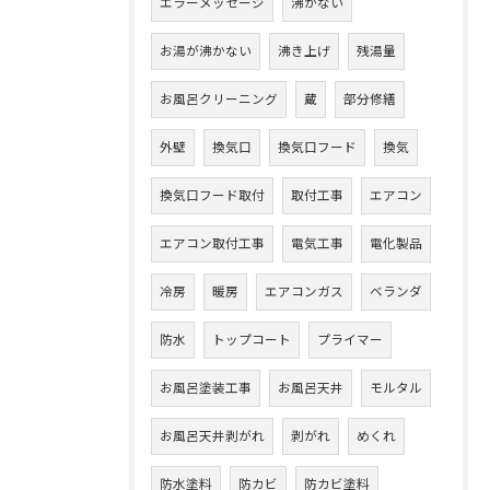
エラーメッセージ
沸かない
お湯が沸かない
沸き上げ
残湯量
お風呂クリーニング
蔵
部分修繕
外壁
換気口
換気口フード
換気
換気口フード取付
取付工事
エアコン
エアコン取付工事
電気工事
電化製品
冷房
暖房
エアコンガス
ベランダ
防水
トップコート
プライマー
お風呂塗装工事
お風呂天井
モルタル
お風呂天井剥がれ
剥がれ
めくれ
防水塗料
防カビ
防カビ塗料