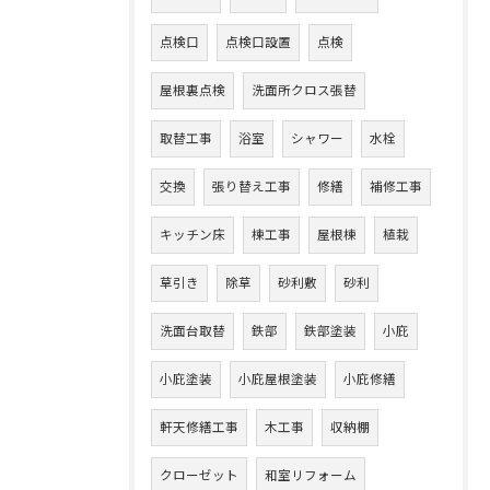
点検口
点検口設置
点検
屋根裏点検
洗面所クロス張替
取替工事
浴室
シャワー
水栓
交換
張り替え工事
修繕
補修工事
キッチン床
棟工事
屋根棟
植栽
草引き
除草
砂利敷
砂利
洗面台取替
鉄部
鉄部塗装
小庇
小庇塗装
小庇屋根塗装
小庇修繕
軒天修繕工事
木工事
収納棚
クローゼット
和室リフォーム