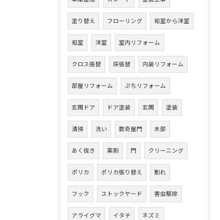
塗り替え
フローリング
和室から洋室
和室
洋室
室内リフォーム
クロス張替
床張替
内装リフォーム
部屋リフォーム
ぷちリフォーム
玄関ドア
ドア塗装
玄関
塗装
清掃
洗い
数奇屋門
木部
あく抜き
薬剤
門
クリーニング
ポリカ
ポリカ張り替え
割れ
フック
ストックヤード
害虫駆除
アライグマ
イタチ
ネズミ