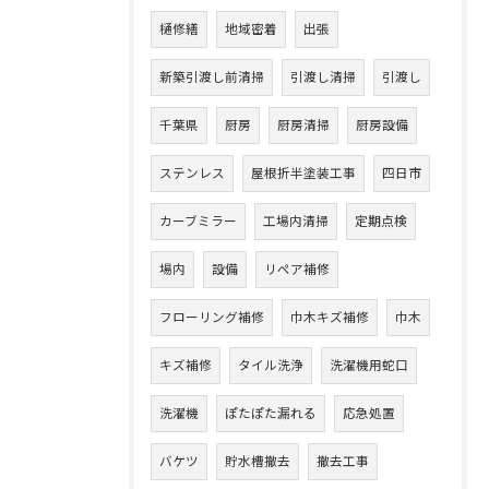
樋修繕
地域密着
出張
新築引渡し前清掃
引渡し清掃
引渡し
千葉県
厨房
厨房清掃
厨房設備
ステンレス
屋根折半塗装工事
四日市
カーブミラー
工場内清掃
定期点検
場内
設備
リペア補修
フローリング補修
巾木キズ補修
巾木
キズ補修
タイル洗浄
洗濯機用蛇口
洗濯機
ぽたぽた漏れる
応急処置
バケツ
貯水槽撤去
撤去工事