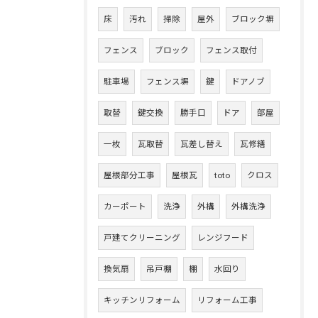
床
汚れ
掃除
屋外
ブロック塀
フェンス
ブロック
フェンス取付
駐車場
フェンス塀
鍵
ドアノブ
取替
鍵交換
勝手口
ドア
部屋
一枚
瓦取替
瓦差し替え
瓦修繕
屋根部分工事
屋根瓦
toto
クロス
カーポート
洗浄
外構
外構洗浄
戸建てクリーニング
レンジフード
換気扇
吊戸棚
棚
水回り
キッチンリフォーム
リフォーム工事