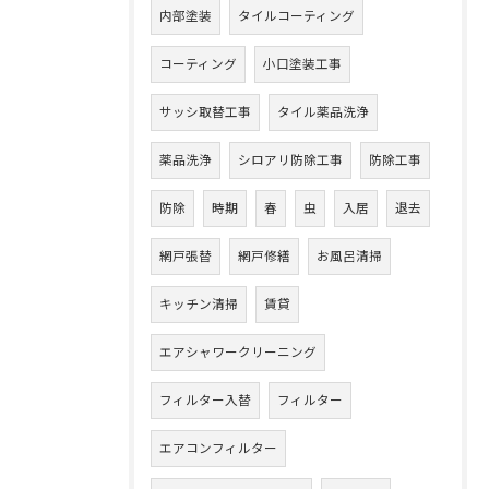
内部塗装
タイルコーティング
コーティング
小口塗装工事
サッシ取替工事
タイル薬品洗浄
薬品洗浄
シロアリ防除工事
防除工事
防除
時期
春
虫
入居
退去
網戸張替
網戸修繕
お風呂清掃
キッチン清掃
賃貸
エアシャワークリーニング
フィルター入替
フィルター
エアコンフィルター