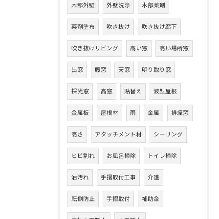
木部外壁
外壁洗浄
木部薬剤
薬剤塗布
吹き抜け
吹き抜け廊下
吹き抜けリビング
高い窓
高い場所窓
出窓
腰窓
天窓
明り取り窓
採光窓
高窓
貼替え
波型屋根
金属板
屋根材
雨
金属
排煙窓
高さ
アタッチメント材
シーリング
ヒビ割れ
お風呂掃除
トイレ掃除
油汚れ
手摺取付工事
介護
転倒防止
手摺取付
補助金