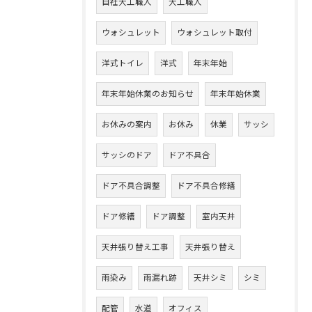
自社大工職人
大工職人
ウォシュレット
ウォシュレット取付
洋式トイレ
洋式
年末年始
年末年始休業のお知らせ
年末年始休業
お休みの案内
お休み
休業
サッシ
サッシのドア
ドア不具合
ドア不具合調整
ドア不具合修繕
ドア修繕
ドア調整
室内天井
天井張り替え工事
天井張り替え
雨染み
雨漏れ跡
天井シミ
シミ
配管
水道
オフィス