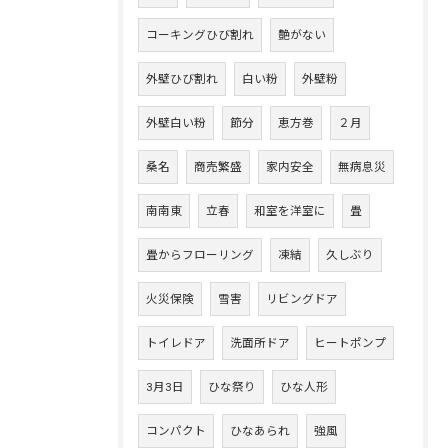
コーキングひび割れ
艶がない
外壁ひび割れ
白い粉
外壁粉
外壁白い粉
節分
恵方巻
２月
桑名
商売繁盛
家内安全
無病息災
南南東
立春
和室を洋室に
畳
畳からフローリング
凍結
久しぶり
火災保険
雪害
リビングドア
トイレドア
洗面所ドア
ヒートポンプ
3月3日
ひな祭り
ひな人形
コンパクト
ひなあられ
強風