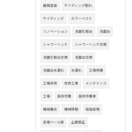
屋根塗装
サイディング割れ
サイディング
カラーベスト
リノベーション
洗面化粧台
洗面台
シャワーヘッド
シャワーヘッド交換
洗面化粧台交換
洗面台交換
洗面台水漏れ
水漏れ
工場修繕
工場改修
改修工事
メンテナンス
工場
高所作業
高所作業車
機械撤去
機械移動
仮設足場
足場ベース跡
土間高圧