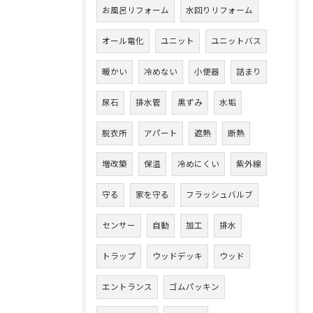
お風呂リフォーム
水回りリフォーム
オール電化
ユニット
ユニットバス
暖かい
冷めない
小便器
詰まり
尿石
排水管
黒ずみ
水垢
脱衣所
アパート
遮熱
断熱
増改築
保温
冷めにくい
紫外線
守る
家を守る
フラッシュバルブ
センサー
自動
加工
排水
トラップ
ウッドデッキ
ウッド
エントランス
ゴムパッキン