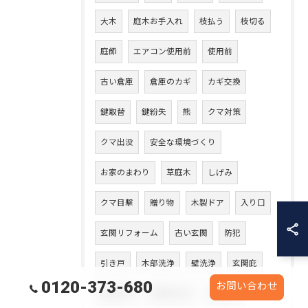
大木
庭木お手入れ
枝払う
枝切る
庭師
エアコン使用前
使用前
古い倉庫
倉庫のカギ
カギ交換
鍵取替
鍵紛失
熊
クマ対策
クマ出没
安全な環境づくり
お家のまわり
草庭木
しげみ
クマ目撃
贈り物
木製ドア
入り口
玄関リフォーム
古い玄関
防犯
引き戸
木部洗浄
壁洗浄
玄関庇
0120-373-680
お問い合わせ
庇裏木部
玄関庇洗浄
木部洗い