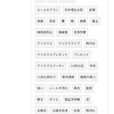
ルームエアコン
天井埋込み型
足場
仮設
安全
糞
鳩
被害
屋上
鳩飛来防止
鳩被害
洗浄作業
クリスマス
クリスマスイブ
雨の日
クリスマスプレゼント
プレゼント
クリスマスパーティ
12月25日
年末
12月も終わり
車内清掃
動物の臭い
臭い
シートの汚れ
車内
座席
腐る
タイル
高圧洗浄機
泥
太陽光
太陽光洗浄
砂埃
雨汚れ