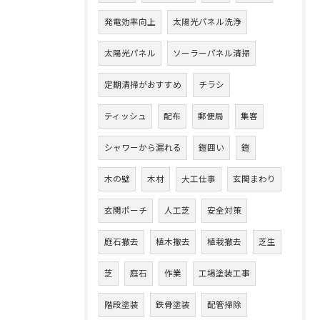
発電効率向上
太陽光パネル洗浄
太陽光パネル
ソーラーパネル清掃
定期清掃がおすすめ
チラシ
ティッシュ
配布
郵便局
集客
シャワーから漏れる
鎧囲い
鎧
木の壁
木材
大工仕事
玄関まわり
玄関ポーチ
人工芝
安全対策
庭石撤去
植木撤去
植栽撤去
芝生
芝
庭石
作業
工場塗装工事
階段塗装
鉄骨塗装
配管掃除