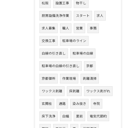
松阪
設置工事
物干し
厨房設備洗浄作業
スタート
求人
求人募集
職人
営業
事務
交換工事
駐車場のライン
白線の引き直し
駐車場の白線
駐車場の白線の引き直し
京都
京都御所
作業現場
剥離清掃
ワックス剥離
床剥離
ワックス剥がれ
玄関柱
通路
染み抜き
寺院
床下洗浄
白蟻
夏前
電気代節約