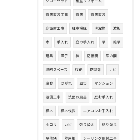
クローゼット
和室リフォーム
物置塗装工事
物置
物置塗装
庇設置工事
駐車場庇
洗濯物
波板
木
手入れ
庭の手入れ
草
雑草
建具
障子
枠
応接間
床の間
収納スペース
収納
防腐剤
サビ
腐食
はがれ
風災
マンション
設備工事
洗面お風呂
庭お手入れ
植木
植木伐採
エアコンお手入れ
ホコリ
カビ
張り替え
貼り替え
屋修繕
陸屋根
シーリング取替工事