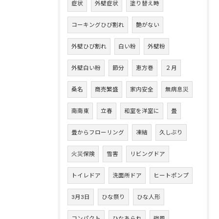
症状
外壁症状
塗り替え時
コーキングひび割れ
艶がない
外壁ひび割れ
白い粉
外壁粉
外壁白い粉
節分
恵方巻
２月
桑名
商売繁盛
家内安全
無病息災
南南東
立春
和室を洋室に
畳
畳からフローリング
凍結
久しぶり
火災保険
雪害
リビングドア
トイレドア
洗面所ドア
ヒートポンプ
3月3日
ひな祭り
ひな人形
コンパクト
ひなあられ
強風