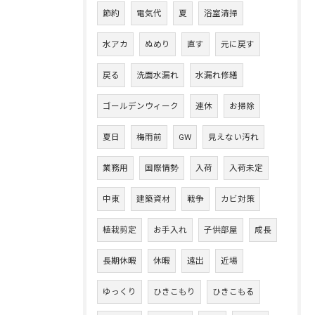
節約
電気代
夏
浴室清掃
水アカ
ぬめり
直す
元に戻す
戻る
洗面水漏れ
水漏れ修繕
ゴールデンウィーク
連休
お掃除
夏日
梅雨前
GW
見えない汚れ
業務用
国際情勢
入荷
入荷未定
中東
建築資材
戦争
カビ対策
植栽剪定
お手入れ
子供部屋
成長
長期休暇
休暇
遠出
近場
ゆっくり
ひきこもり
ひきこもる