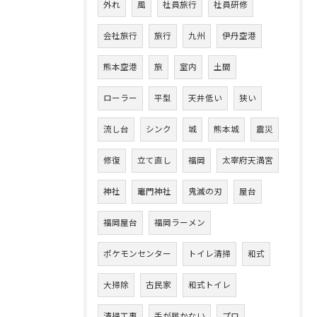
外れ
風
社員旅行
社員研修
会社旅行
旅行
九州
伊丹空港
熊本空港
旅
室内
土間
ローラー
平型
天井低い
狭い
流し台
シンク
城
熊本城
震災
修復
立て直し
福岡
太宰府天満宮
神社
竈門神社
鬼滅の刃
屋台
福岡屋台
福岡ラーメン
ポケモンセンター
トイレ清掃
和式
大掃除
古民家
和式トイレ
清掃工事
手が届かない
プロ