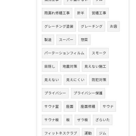
雨漏れ修繕工事
折半
営繕工事
グレーチング塗装
グレーチング
お店
製造
スーパー
惣菜
パーテーションフィルム
スモーク
目隠し
地震対策
見えない施工
見えない
見えにくい
防犯対策
プライバシー
プライバシー保護
サウナ室
座面
座面修繕
サウナ
サウナ板
板
ザラ板
ざらいた
フィットネスクラブ
運動
ジム