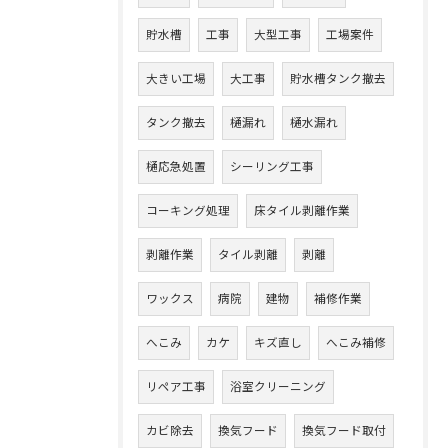
貯水槽
工事
大型工事
工場案件
大きい工場
大工事
貯水槽タンク撤去
タンク撤去
樋漏れ
樋水漏れ
樋応急処置
シーリング工事
コーキング処理
床タイル剥離作業
剥離作業
タイル剥離
剥離
ワックス
病院
建物
補修作業
へこみ
カケ
キズ直し
へこみ補修
リペア工事
浴室クリーニング
カビ除去
換気フード
換気フード取付