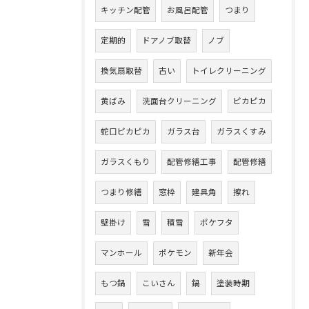
キッチン配管
お風呂配管
つまり
定期的
ドアノブ取替
ノブ
換気扇取替
古い
トイレクリーニング
黄ばみ
洗面台クリーニング
ピカピカ
蛇口ピカピカ
ガラス台
ガラスくすみ
ガラスくもり
配管修繕工事
配管修繕
つまり修繕
窓枠
建具角
擦れ
壁掛け
雪
積雪
ポケフタ
マンホール
ポケモン
新年会
もつ鍋
こいさん
鍋
塗装時期