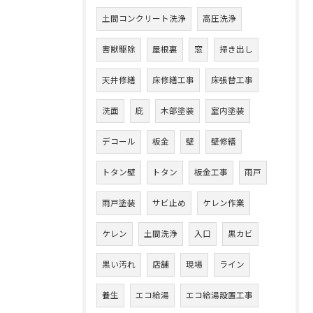
土間コンクリート洗浄
高圧洗浄
害獣駆除
屋根裏
窓
掃き出し
天井修繕
床修繕工事
床張替工事
洗面
庇
木部塗装
室内塗装
デコール
板金
壁
壁修繕
トタン壁
トタン
板金工事
雨戸
雨戸塗装
サビ止め
ケレン作業
ケレン
土間洗浄
入口
黒カビ
黒い汚れ
店舗
現場
ライン
養生
エコ給湯
エコ給湯設置工事