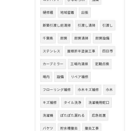
樋修繕
地域密着
出張
新築引渡し前清掃
引渡し清掃
引渡し
千葉県
厨房
厨房清掃
厨房設備
ステンレス
屋根折半塗装工事
四日市
カーブミラー
工場内清掃
定期点検
場内
設備
リペア補修
フローリング補修
巾木キズ補修
巾木
キズ補修
タイル洗浄
洗濯機用蛇口
洗濯機
ぽたぽた漏れる
応急処置
バケツ
貯水槽撤去
撤去工事