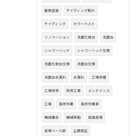
屋根塗装
サイディング割れ
サイディング
カラーベスト
リノベーション
洗面化粧台
洗面台
シャワーヘッド
シャワーヘッド交換
洗面化粧台交換
洗面台交換
洗面台水漏れ
水漏れ
工場修繕
工場改修
改修工事
メンテナンス
工場
高所作業
高所作業車
機械撤去
機械移動
仮設足場
足場ベース跡
土間高圧