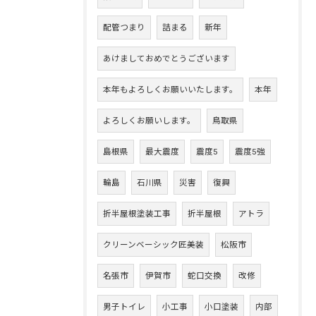
配管つまり
詰まる
新年
あけましておめでとうございます
本年もよろしくお願いいたします。
本年
よろしくお願いします。
鳥取県
島根県
最大震度
震度5
震度5強
輪島
石川県
災害
復興
折半屋根塗装工事
折半屋根
アトラ
クリーンベーシック匠美装
松阪市
名張市
伊賀市
蛇口交換
改修
男子トイレ
小工事
小口塗装
内部