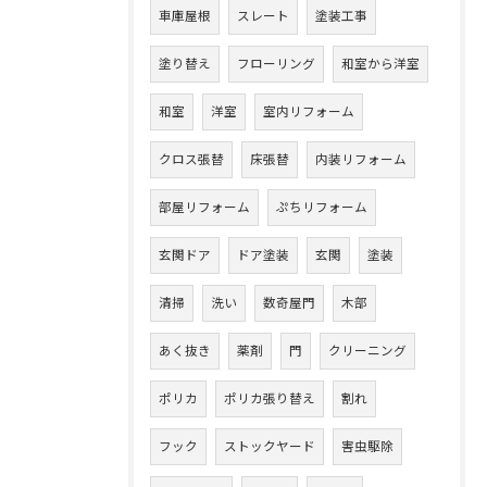
車庫屋根
スレート
塗装工事
塗り替え
フローリング
和室から洋室
和室
洋室
室内リフォーム
クロス張替
床張替
内装リフォーム
部屋リフォーム
ぷちリフォーム
玄関ドア
ドア塗装
玄関
塗装
清掃
洗い
数奇屋門
木部
あく抜き
薬剤
門
クリーニング
ポリカ
ポリカ張り替え
割れ
フック
ストックヤード
害虫駆除