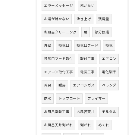
エラーメッセージ
沸かない
お湯が沸かない
沸き上げ
残湯量
お風呂クリーニング
蔵
部分修繕
外壁
換気口
換気口フード
換気
換気口フード取付
取付工事
エアコン
エアコン取付工事
電気工事
電化製品
冷房
暖房
エアコンガス
ベランダ
防水
トップコート
プライマー
お風呂塗装工事
お風呂天井
モルタル
お風呂天井剥がれ
剥がれ
めくれ