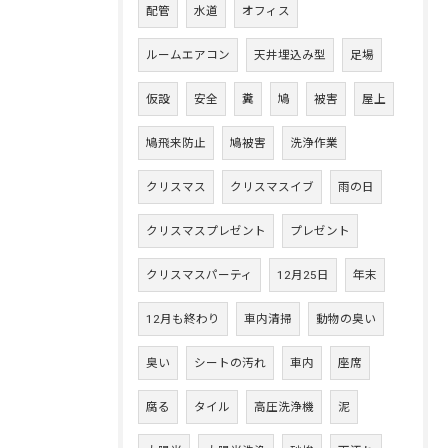
配管
水道
オフィス
ルームエアコン
天井埋込み型
足場
仮設
安全
糞
鳩
被害
屋上
鳩飛来防止
鳩被害
洗浄作業
クリスマス
クリスマスイブ
雨の日
クリスマスプレゼント
プレゼント
クリスマスパーティ
12月25日
年末
12月も終わり
車内清掃
動物の臭い
臭い
シートの汚れ
車内
座席
腐る
タイル
高圧洗浄機
泥