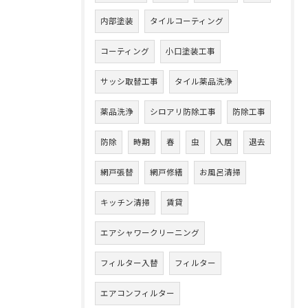
内部塗装
タイルコーティング
コーティング
小口塗装工事
サッシ取替工事
タイル薬品洗浄
薬品洗浄
シロアリ防除工事
防除工事
防除
時期
春
虫
入居
退去
網戸張替
網戸修繕
お風呂清掃
キッチン清掃
賃貸
エアシャワークリーニング
フィルター入替
フィルター
エアコンフィルター