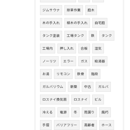
ジムサウナ
除草作業
庭木
木の手入れ
植木の手入れ
自宅庭
タンク塗装
工場タンク
鉄
タンク
工場内
押し入れ
合板
湿気
ノーリツ
エラー
ガス
給湯器
お湯
リモコン
鉄骨
階段
ガルバリウム
新築
中古
ガルバ
ロスナイ換気扇
ロスナイ
ビル
冷える
電源
冬
雨漏り
腐朽
手摺
バリアフリー
高齢者
ホース