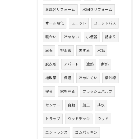
お風呂リフォーム
水回りリフォーム
オール電化
ユニット
ユニットバス
暖かい
冷めない
小便器
詰まり
尿石
排水管
黒ずみ
水垢
脱衣所
アパート
遮熱
断熱
増改築
保温
冷めにくい
紫外線
守る
家を守る
フラッシュバルブ
センサー
自動
加工
排水
トラップ
ウッドデッキ
ウッド
エントランス
ゴムパッキン