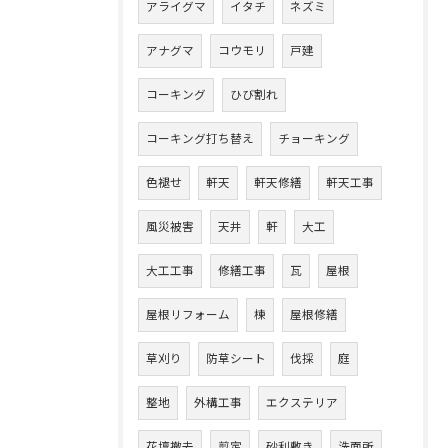
アライグマ
イタチ
ネズミ
アナグマ
コウモリ
戸建
コーキング
ひび割れ
コーキング打ち替え
チョーキング
色褪せ
軒天
軒天修繕
軒天工事
風災被害
天井
軒
大工
大工工事
修繕工事
瓦
屋根
屋根リフォーム
棟
屋根修繕
草刈り
防草シート
伐採
庭
整地
外構工事
エクステリア
花壇撤去
剪定
砂利敷き
洗面所