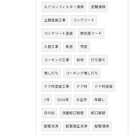
エアコンフィルター清掃
定期清掃
土間塗装工事
コンクリート
コンクリート塗装
換気扇フード
入替工事
県営
市営
コーキング工事
目地
打ち替え
増し打ち
コーキング増し打ち
ドア枠塗装工事
ドア枠
ドア枠塗装
1月
2026年
お正月
年越し
日の出
洗面蛇口取替
蛇口取替
配管洗浄
配管高圧洗浄
配管清掃