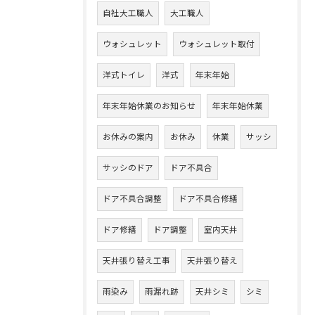
自社大工職人
大工職人
ウォシュレット
ウォシュレット取付
洋式トイレ
洋式
年末年始
年末年始休業のお知らせ
年末年始休業
お休みの案内
お休み
休業
サッシ
サッシのドア
ドア不具合
ドア不具合調整
ドア不具合修繕
ドア修繕
ドア調整
室内天井
天井張り替え工事
天井張り替え
雨染み
雨漏れ跡
天井シミ
シミ