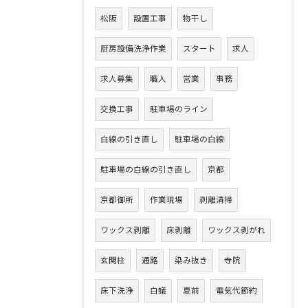
松阪
設置工事
物干し
厨房設備洗浄作業
スタート
求人
求人募集
職人
営業
事務
交換工事
駐車場のライン
白線の引き直し
駐車場の白線
駐車場の白線の引き直し
京都
京都御所
作業現場
剥離清掃
ワックス剥離
床剥離
ワックス剥がれ
玄関柱
通路
染み抜き
寺院
床下洗浄
白蟻
夏前
電気代節約