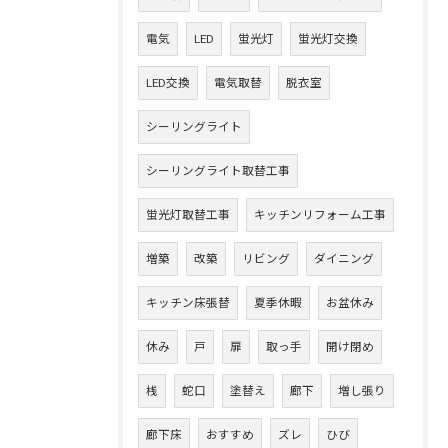
電気
LED
蛍光灯
蛍光灯交換
LED交換
電気取替
脱衣室
シーリングライト
シーリングライト取替工事
蛍光灯取替工事
キッチンリフォーム工事
増築
改築
リビング
ダイニング
キッチン床張替
夏季休暇
お盆休み
休み
戸
扉
取っ手
開け閉め
桟
蛇口
塗替え
廊下
増し張り
廊下床
おすすめ
ズレ
ひび