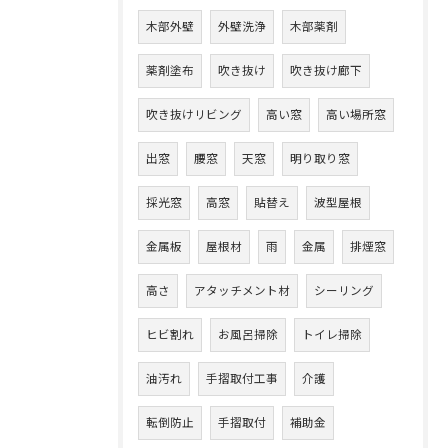
木部外壁
外壁洗浄
木部薬剤
薬剤塗布
吹き抜け
吹き抜け廊下
吹き抜けリビング
高い窓
高い場所窓
出窓
腰窓
天窓
明り取り窓
採光窓
高窓
貼替え
波型屋根
金属板
屋根材
雨
金属
排煙窓
高さ
アタッチメント材
シーリング
ヒビ割れ
お風呂掃除
トイレ掃除
油汚れ
手摺取付工事
介護
転倒防止
手摺取付
補助金