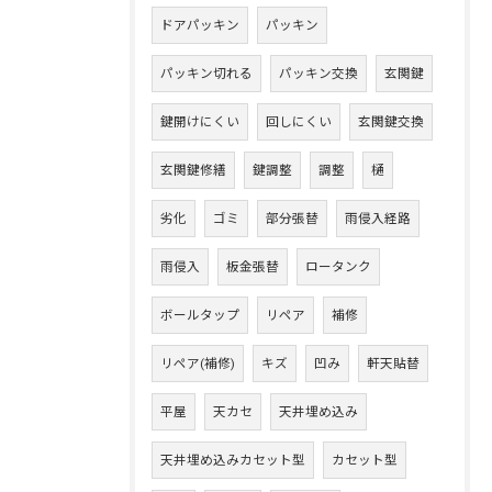
ドアパッキン
パッキン
パッキン切れる
パッキン交換
玄関鍵
鍵開けにくい
回しにくい
玄関鍵交換
玄関鍵修繕
鍵調整
調整
樋
劣化
ゴミ
部分張替
雨侵入経路
雨侵入
板金張替
ロータンク
ボールタップ
リペア
補修
リペア(補修)
キズ
凹み
軒天貼替
平屋
天カセ
天井埋め込み
天井埋め込みカセット型
カセット型