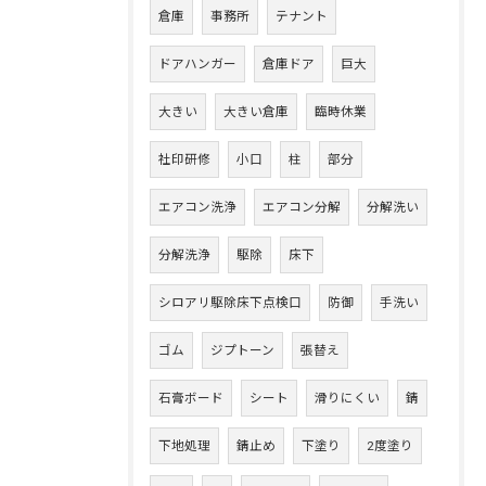
倉庫
事務所
テナント
ドアハンガー
倉庫ドア
巨大
大きい
大きい倉庫
臨時休業
社印研修
小口
柱
部分
エアコン洗浄
エアコン分解
分解洗い
分解洗浄
駆除
床下
シロアリ駆除床下点検口
防御
手洗い
ゴム
ジプトーン
張替え
石膏ボード
シート
滑りにくい
錆
下地処理
錆止め
下塗り
2度塗り