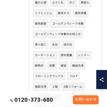
畳の入替
ささくれ
ダニ
表替え
リフレッシュ
建具キズ
建具修繕
建具取替
ゴールデンウィーク休業
ゴールデンウィーク休業のお知らせ
使う前に
本日
母の日
カーネーション
資材高騰
シンナー
断熱材
見積
遅延
機械洗浄
フローリングワックス
フロア
階段洗浄
２階
2階リフォーム
１つの部屋から2つ
一つのお部屋を二つ
0120-373-680
お問い合わせ