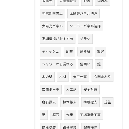
太陽光
太陽光洗浄
砂埃
雨汚れ
発電効率向上
太陽光パネル洗浄
太陽光パネル
ソーラーパネル清掃
定期清掃がおすすめ
チラシ
ティッシュ
配布
郵便局
集客
シャワーから漏れる
鎧囲い
鎧
木の壁
木材
大工仕事
玄関まわり
玄関ポーチ
人工芝
安全対策
庭石撤去
植木撤去
植栽撤去
芝生
芝
庭石
作業
工場塗装工事
階段塗装
鉄骨塗装
配管掃除