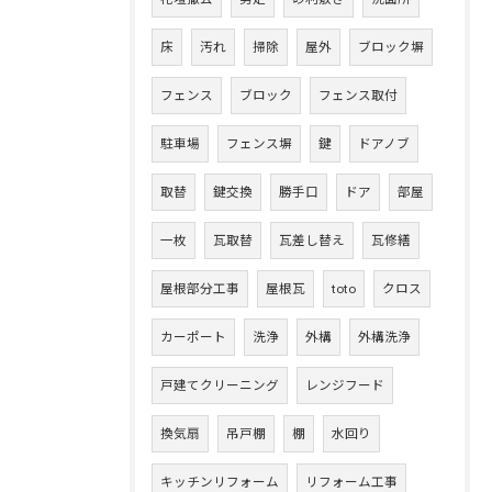
床
汚れ
掃除
屋外
ブロック塀
フェンス
ブロック
フェンス取付
駐車場
フェンス塀
鍵
ドアノブ
取替
鍵交換
勝手口
ドア
部屋
一枚
瓦取替
瓦差し替え
瓦修繕
屋根部分工事
屋根瓦
toto
クロス
カーポート
洗浄
外構
外構洗浄
戸建てクリーニング
レンジフード
換気扇
吊戸棚
棚
水回り
キッチンリフォーム
リフォーム工事