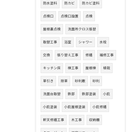
防水塗料
防カビ
防カビ塗料
点検口
点検口設置
点検
屋根裏点検
洗面所クロス張替
取替工事
浴室
シャワー
水栓
交換
張り替え工事
修繕
補修工事
キッチン床
棟工事
屋根棟
植栽
草引き
除草
砂利敷
砂利
洗面台取替
鉄部
鉄部塗装
小庇
小庇塗装
小庇屋根塗装
小庇修繕
軒天修繕工事
木工事
収納棚