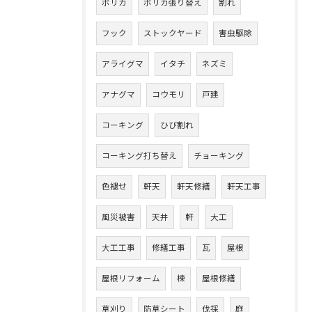
ポリカ
ポリカ張り替え
割れ
フック
ストックヤード
害虫駆除
アライグマ
イタチ
ネズミ
アナグマ
コウモリ
戸建
コーキング
ひび割れ
コーキング打ち替え
チョーキング
色褪せ
軒天
軒天修繕
軒天工事
風災被害
天井
軒
大工
大工工事
修繕工事
瓦
屋根
屋根リフォーム
棟
屋根修繕
草刈り
防草シート
伐採
庭