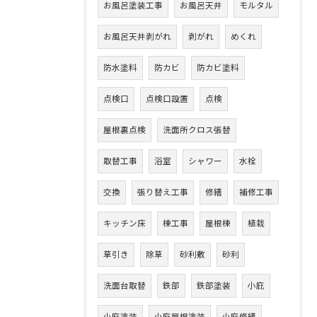
お風呂塗装工事
お風呂天井
モルタル
お風呂天井剥がれ
剥がれ
めくれ
防水塗料
防カビ
防カビ塗料
点検口
点検口設置
点検
屋根裏点検
洗面所クロス張替
取替工事
浴室
シャワー
水栓
交換
張り替え工事
修繕
補修工事
キッチン床
棟工事
屋根棟
植栽
草引き
除草
砂利敷
砂利
洗面台取替
鉄部
鉄部塗装
小庇