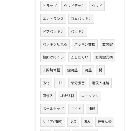
トラップ
ウッドデッキ
ウッド
エントランス
ゴムパッキン
ドアパッキン
パッキン
パッキン切れる
パッキン交換
玄関鍵
鍵開けにくい
回しにくい
玄関鍵交換
玄関鍵修繕
鍵調整
調整
樋
劣化
ゴミ
部分張替
雨侵入経路
雨侵入
板金張替
ロータンク
ボールタップ
リペア
補修
リペア(補修)
キズ
凹み
軒天貼替