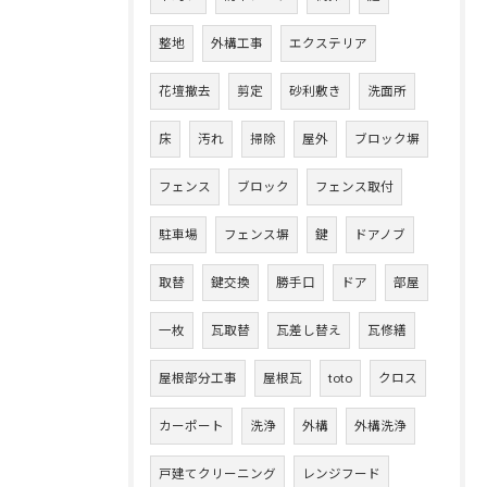
整地
外構工事
エクステリア
花壇撤去
剪定
砂利敷き
洗面所
床
汚れ
掃除
屋外
ブロック塀
フェンス
ブロック
フェンス取付
駐車場
フェンス塀
鍵
ドアノブ
取替
鍵交換
勝手口
ドア
部屋
一枚
瓦取替
瓦差し替え
瓦修繕
屋根部分工事
屋根瓦
toto
クロス
カーポート
洗浄
外構
外構洗浄
戸建てクリーニング
レンジフード