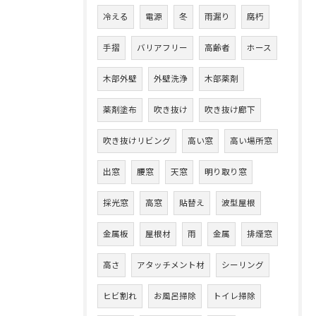
冷える
電源
冬
雨漏り
腐朽
手摺
バリアフリー
高齢者
ホース
木部外壁
外壁洗浄
木部薬剤
薬剤塗布
吹き抜け
吹き抜け廊下
吹き抜けリビング
高い窓
高い場所窓
出窓
腰窓
天窓
明り取り窓
採光窓
高窓
貼替え
波型屋根
金属板
屋根材
雨
金属
排煙窓
高さ
アタッチメント材
シーリング
ヒビ割れ
お風呂掃除
トイレ掃除