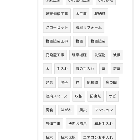
小庇塗装
小庇屋根塗装
小庇修繕
軒天修繕工事
木工事
収納棚
クローゼット
和室リフォーム
物置塗装工事
物置
物置塗装
庇設置工事
駐車場庇
洗濯物
波板
木
手入れ
庭の手入れ
草
雑草
建具
障子
枠
応接間
床の間
収納スペース
収納
防腐剤
サビ
腐食
はがれ
風災
マンション
設備工事
洗面お風呂
庭お手入れ
植木
植木伐採
エアコンお手入れ