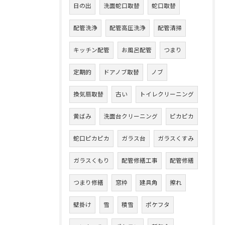
日の出
洗面蛇口取替
蛇口取替
配管洗浄
配管高圧洗浄
配管清掃
キッチン配管
お風呂配管
つまり
定期的
ドアノブ取替
ノブ
換気扇取替
古い
トイレクリーニング
黄ばみ
洗面台クリーニング
ピカピカ
蛇口ピカピカ
ガラス台
ガラスくすみ
ガラスくもり
配管修繕工事
配管修繕
つまり修繕
窓枠
建具角
擦れ
壁掛け
雪
積雪
ポケフタ