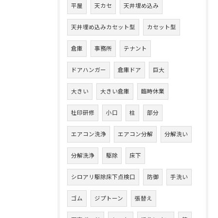
平屋
天カセ
天井埋め込み
天井埋め込みカセット型
カセット型
倉庫
事務所
テナント
ドアハンガー
倉庫ドア
巨大
大きい
大きい倉庫
臨時休業
社印研修
小口
柱
部分
エアコン洗浄
エアコン分解
分解洗い
分解洗浄
駆除
床下
シロアリ駆除床下点検口
防御
手洗い
ゴム
ジプトーン
張替え