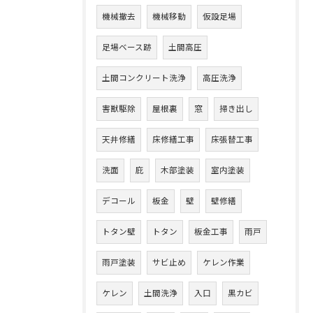
機械撤去
機械移動
仮設足場
足場ベース跡
土間高圧
土間コンクリート洗浄
高圧洗浄
害獣駆除
屋根裏
窓
掃き出し
天井修繕
床修繕工事
床張替工事
洗面
庇
木部塗装
室内塗装
デコール
板金
壁
壁修繕
トタン壁
トタン
板金工事
雨戸
雨戸塗装
サビ止め
ケレン作業
ケレン
土間洗浄
入口
黒カビ