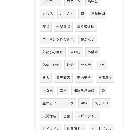
マンホール
ポケモン
新年会
もつ鍋
こいさん
鍋
塗装時期
症状
外壁症状
塗り替え時
コーキングひび割れ
艶がない
外壁ひび割れ
白い粉
外壁粉
外壁白い粉
節分
恵方巻
２月
桑名
商売繁盛
家内安全
無病息災
南南東
立春
和室を洋室に
畳
畳からフローリング
凍結
久しぶり
火災保険
雪害
リビングドア
トイレドア
洗面所ドア
ヒートポンプ