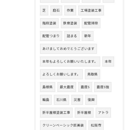
芝
庭石
作業
工場塗装工事
階段塗装
鉄骨塗装
配管掃除
配管つまり
詰まる
新年
あけましておめでとうございます
本年もよろしくお願いいたします。
本年
よろしくお願いします。
鳥取県
島根県
最大震度
震度5
震度5強
輪島
石川県
災害
復興
折半屋根塗装工事
折半屋根
アトラ
クリーンベーシック匠美装
松阪市