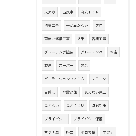
大掃除
古民家
和式トイレ
清掃工事
手が届かない
プロ
雨漏れ修繕工事
折半
営繕工事
グレーチング塗装
グレーチング
お店
製造
スーパー
惣菜
パーテーションフィルム
スモーク
目隠し
地震対策
見えない施工
見えない
見えにくい
防犯対策
プライバシー
プライバシー保護
サウナ室
座面
座面修繕
サウナ