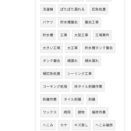
洗濯機
ぽたぽた漏れる
応急処置
バケツ
貯水槽撤去
撤去工事
貯水槽
工事
大型工事
工場案件
大きい工場
大工事
貯水槽タンク撤去
タンク撤去
樋漏れ
樋水漏れ
樋応急処置
シーリング工事
コーキング処理
床タイル剥離作業
剥離作業
タイル剥離
剥離
ワックス
病院
建物
補修作業
へこみ
カケ
キズ直し
へこみ補修