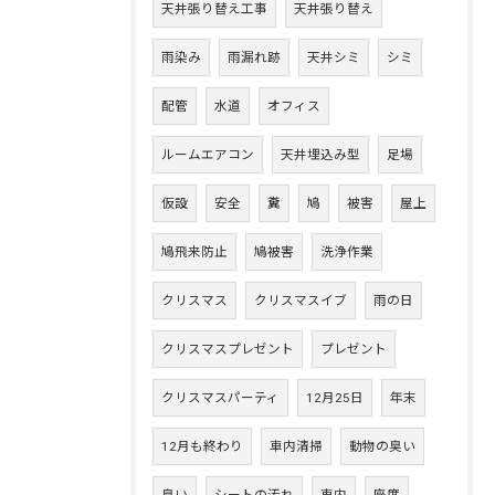
天井張り替え工事
天井張り替え
雨染み
雨漏れ跡
天井シミ
シミ
配管
水道
オフィス
ルームエアコン
天井埋込み型
足場
仮設
安全
糞
鳩
被害
屋上
鳩飛来防止
鳩被害
洗浄作業
クリスマス
クリスマスイブ
雨の日
クリスマスプレゼント
プレゼント
クリスマスパーティ
12月25日
年末
12月も終わり
車内清掃
動物の臭い