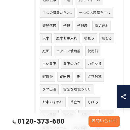
階段洗浄
２階
2階リフォーム
１つの部屋から2つ
一つのお部屋を二つ
部屋改修
子供
子供成
高い庭木
大木
庭木お手入れ
枝払う
枝切る
庭師
エアコン使用前
使用前
古い倉庫
倉庫のカギ
カギ交換
鍵取替
鍵紛失
熊
クマ対策
クマ出没
安全な環境づくり
お家のまわり
草庭木
しげみ
クマ目撃
贈り物
木製ドア
入り口
0120-373-680
お問い合わせ
玄関リフォーム
古い玄関
防犯