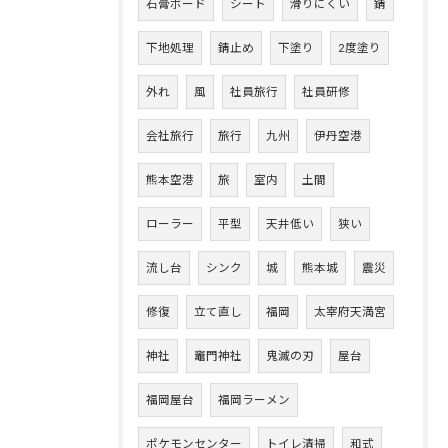
石膏ボード
シート
滑りにくい
錆
下地処理
錆止め
下塗り
2度塗り
外れ
風
社員旅行
社員研修
会社旅行
旅行
九州
伊丹空港
熊本空港
旅
室内
土間
ローラー
平型
天井低い
狭い
流し台
シンク
城
熊本城
震災
修復
立て直し
福岡
太宰府天満宮
神社
竈門神社
鬼滅の刃
屋台
福岡屋台
福岡ラーメン
ポケモンセンター
トイレ清掃
和式