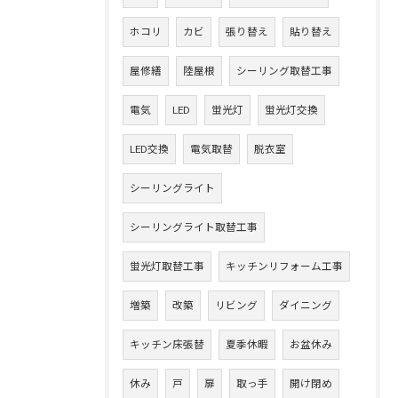
ホコリ
カビ
張り替え
貼り替え
屋修繕
陸屋根
シーリング取替工事
電気
LED
蛍光灯
蛍光灯交換
LED交換
電気取替
脱衣室
シーリングライト
シーリングライト取替工事
蛍光灯取替工事
キッチンリフォーム工事
増築
改築
リビング
ダイニング
キッチン床張替
夏季休暇
お盆休み
休み
戸
扉
取っ手
開け閉め