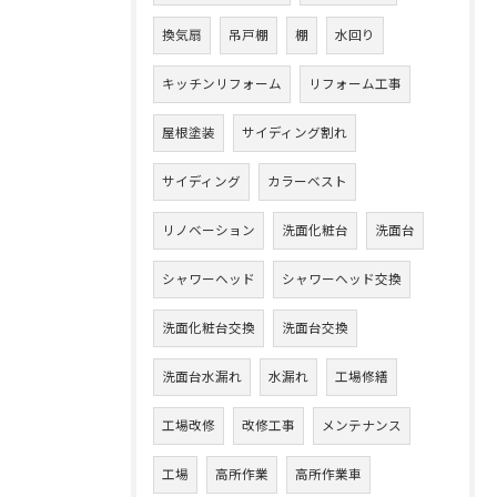
換気扇
吊戸棚
棚
水回り
キッチンリフォーム
リフォーム工事
屋根塗装
サイディング割れ
サイディング
カラーベスト
リノベーション
洗面化粧台
洗面台
シャワーヘッド
シャワーヘッド交換
洗面化粧台交換
洗面台交換
洗面台水漏れ
水漏れ
工場修繕
工場改修
改修工事
メンテナンス
工場
高所作業
高所作業車