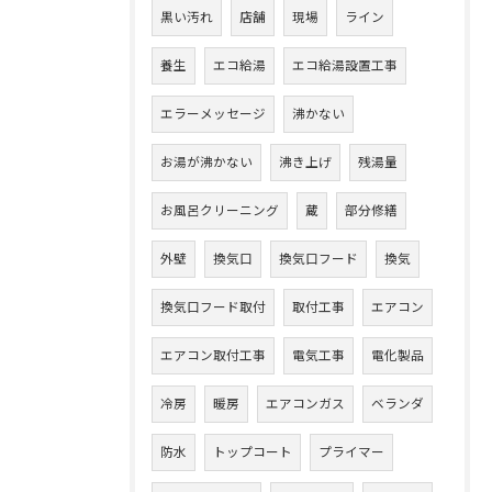
黒い汚れ
店舗
現場
ライン
養生
エコ給湯
エコ給湯設置工事
エラーメッセージ
沸かない
お湯が沸かない
沸き上げ
残湯量
お風呂クリーニング
蔵
部分修繕
外壁
換気口
換気口フード
換気
換気口フード取付
取付工事
エアコン
エアコン取付工事
電気工事
電化製品
冷房
暖房
エアコンガス
ベランダ
防水
トップコート
プライマー