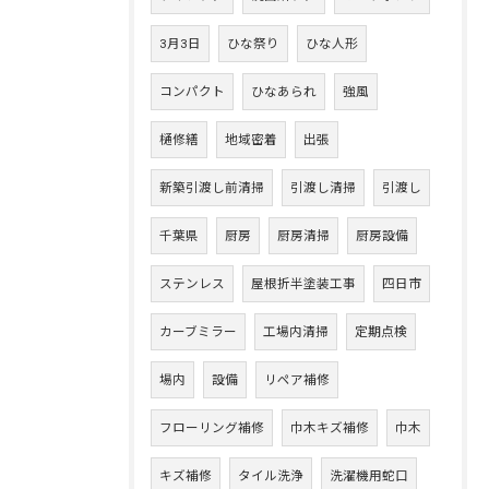
3月3日
ひな祭り
ひな人形
コンパクト
ひなあられ
強風
樋修繕
地域密着
出張
新築引渡し前清掃
引渡し清掃
引渡し
千葉県
厨房
厨房清掃
厨房設備
ステンレス
屋根折半塗装工事
四日市
カーブミラー
工場内清掃
定期点検
場内
設備
リペア補修
フローリング補修
巾木キズ補修
巾木
キズ補修
タイル洗浄
洗濯機用蛇口