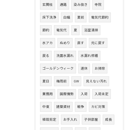
玄関柱
通路
染み抜き
寺院
床下洗浄
白蟻
夏前
電気代節約
節約
電気代
夏
浴室清掃
水アカ
ぬめり
直す
元に戻す
戻る
洗面水漏れ
水漏れ修繕
ゴールデンウィーク
連休
お掃除
夏日
梅雨前
GW
見えない汚れ
業務用
国際情勢
入荷
入荷未定
中東
建築資材
戦争
カビ対策
植栽剪定
お手入れ
子供部屋
成長