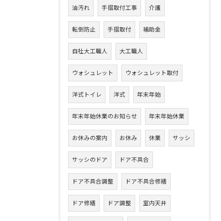
油汚れ
手摺取付工事
介護
転倒防止
手摺取付
補助金
自社大工職人
大工職人
ウォシュレット
ウォシュレット取付
洋式トイレ
洋式
年末年始
年末年始休業のお知らせ
年末年始休業
お休みの案内
お休み
休業
サッシ
サッシのドア
ドア不具合
ドア不具合調整
ドア不具合修繕
ドア修繕
ドア調整
室内天井