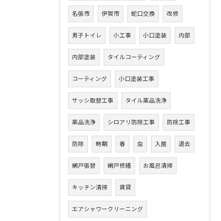
名張市
伊賀市
蛇口交換
改修
男子トイレ
小工事
小口塗装
内部
内部塗装
タイルコーティング
コーティング
小口塗装工事
サッシ取替工事
タイル薬品洗浄
薬品洗浄
シロアリ防除工事
防除工事
防除
時期
春
虫
入居
退去
網戸張替
網戸修繕
お風呂清掃
キッチン清掃
賃貸
エアシャワークリーニング