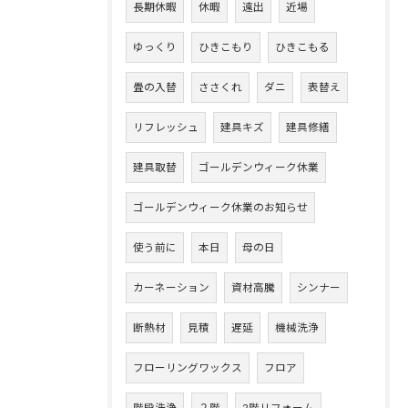
長期休暇
休暇
遠出
近場
ゆっくり
ひきこもり
ひきこもる
畳の入替
ささくれ
ダニ
表替え
リフレッシュ
建具キズ
建具修繕
建具取替
ゴールデンウィーク休業
ゴールデンウィーク休業のお知らせ
使う前に
本日
母の日
カーネーション
資材高騰
シンナー
断熱材
見積
遅延
機械洗浄
フローリングワックス
フロア