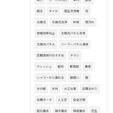
臭い
シートの汚れ
車内
座席
腐る
タイル
高圧洗浄機
泥
太陽光
太陽光洗浄
砂埃
雨汚れ
発電効率向上
太陽光パネル洗浄
太陽光パネル
ソーラーパネル清掃
定期清掃がおすすめ
チラシ
ティッシュ
配布
郵便局
集客
シャワーから漏れる
鎧囲い
鎧
木の壁
木材
大工仕事
玄関まわり
玄関ポーチ
人工芝
安全対策
庭石撤去
植木撤去
植栽撤去
芝生