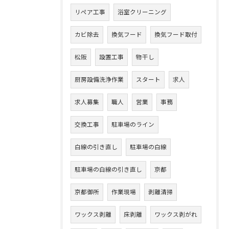
リペア工事
浴室クリーニング
カビ除去
換気フード
換気フード取付
松阪
設置工事
物干し
厨房設備洗浄作業
スタート
求人
求人募集
職人
営業
事務
交換工事
駐車場のライン
白線の引き直し
駐車場の白線
駐車場の白線の引き直し
京都
京都御所
作業現場
剥離清掃
ワックス剥離
床剥離
ワックス剥がれ