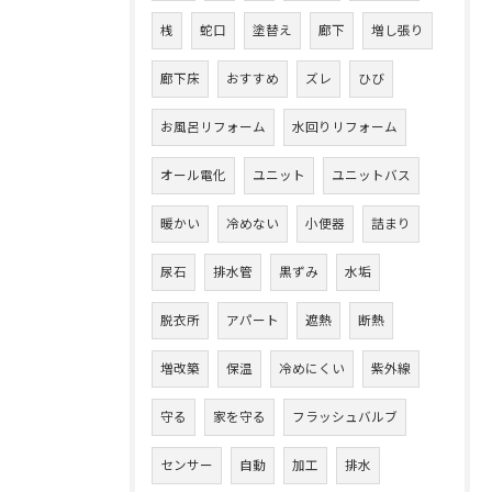
桟
蛇口
塗替え
廊下
増し張り
廊下床
おすすめ
ズレ
ひび
お風呂リフォーム
水回りリフォーム
オール電化
ユニット
ユニットバス
暖かい
冷めない
小便器
詰まり
尿石
排水管
黒ずみ
水垢
脱衣所
アパート
遮熱
断熱
増改築
保温
冷めにくい
紫外線
守る
家を守る
フラッシュバルブ
センサー
自動
加工
排水